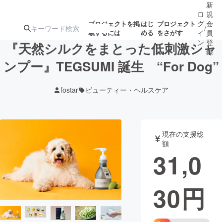
新
ロ
規
グ
会
プロジェクトを掲
はじ
プロジェクト
/
載するには
める
をさがす
イ
員
ン
登
『天然シルクをまとった低刺激シャ
録
ンプー』TEGSUMI 誕生 “For Dog”
人気のプロ
注目のリ
注目の新着プロ
募集終了が近いプ
もうすぐ公開
fostar
ビューティー・ヘルスケア
ジェクト
ターン
ジェクト
ロジェクト
されます
アート・写真
音楽
現在の支援総
額
31,0
テクノロジー・ガジェット
ゲーム・サ
30
円
映像・映画
書籍・雑誌
ビジネス・起業
チャレンジ