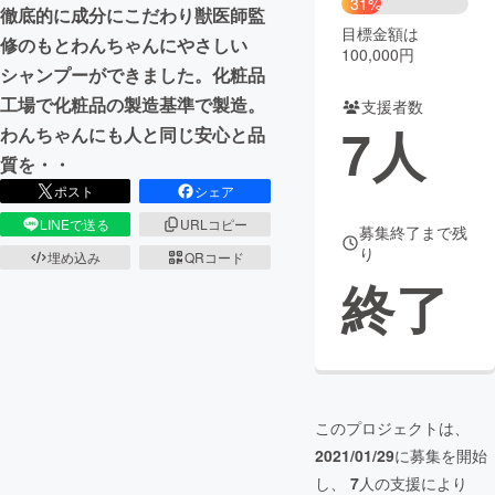
31%
徹底的に成分にこだわり獣医師監
目標金額は
まちづくり・地域活性化
修のもとわんちゃんにやさしい
100,000円
シャンプーができました。化粧品
工場で化粧品の製造基準で製造。
支援者数
CAMPFIRE for Social Good
CAMPFIRE Creation
7
人
わんちゃんにも人と同じ安心と品
CAMPFIREふるさと納税
machi-ya
コミュニティ
質を・・
ポスト
シェア
LINEで送る
URLコピー
募集終了まで残
り
埋め込み
QRコード
終了
このプロジェクトは、
2021/01/29
に募集を開始
し、
7
人の支援により