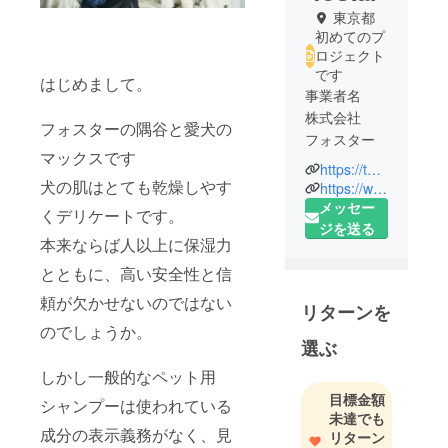
東京都
初めてのプ
ロジェクト
です
はじめまして。
事業者名
株式会社
フォスターの隅谷と愛犬の
フォスター
マックスです
https://tegsumi.jp/
代表者
犬の肌はとても乾燥しやす
https://www.fostar.jp/
星 美和子
メッセー
くデリケートです。
ジを送る
本来ならば人以上に保湿力
所在地
190-0011 東
とともに、高い安全性と信
京都立川市
頼が欠かせないのではない
リターンを
高松町3-14-
のでしょうか。
13 BICSビ
選ぶ
ル6F
しかし一般的なペット用
目標金額
お問い合わ
シャンプーは使われている
未達でも
せ先
成分の表示義務がなく、見
リターン
メール：