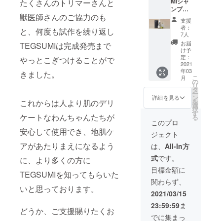
MIシャ
たくさんのトリマーさんと
備考欄
ンプー
に、通
獣医師さんのご協力のも
300ml
話可能
支援
な番号
者：
と、何度も試作を繰り返し
＋
をご記
7人
初回限
入くだ
お届
TEGSUMIは完成発売まで
定特典
さい。
け予
TEGSU
定：
やっとこぎつけることがで
MIシル
2021
年03
クネッ
きました。
こ
月
ト
の
リ
タ
ー
ン
詳細を見る
を
これからは人より肌のデリ
選
択
す
ケートなわんちゃんたちが
る
このプロ
安心して使用でき、地肌ケ
ジェクト
アがあたりまえになるよう
は、
All-In方
式
です。
に、より多くの方に
目標金額に
TEGSUMIを知ってもらいた
関わらず、
いと思っております。
2021/03/15
23:59:59
ま
どうか、ご支援賜りたくお
でに集まっ