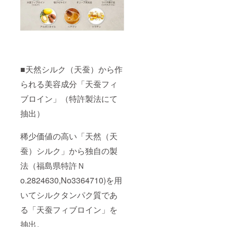
■天然シルク（天蚕）から作
られる美容成分「天蚕フィ
ブロイン」（特許製法にて
抽出）
稀少価値の高い「天然（天
蚕）シルク」から独自の製
法（福島県特許Ｎ
o.2824630,No3364710)を用
いてシルクタンパク質であ
る「天蚕フィブロイン」を
抽出。