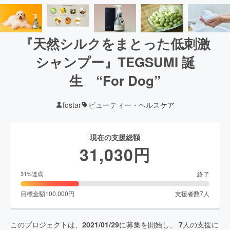
『天然シルクをまとった低刺激
シャンプー』TEGSUMI 誕
生 “For Dog”
fostar
ビューティー・ヘルスケア
現在の支援総額
31,030
円
終了
31
%達成
目標金額
100,000
円
支援者数
7
人
このプロジェクトは、
2021/01/29
に募集を開始し、
7
人の支援に