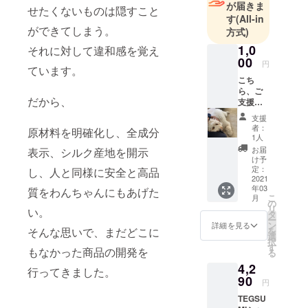
が届きま
せたくないものは隠すこと
store@fostar
す
(All-in
ができてしまう。
.co.jp
方式)
電話：042-
1,0
それに対して違和感を覚え
537-7033
00
円
ています。
営業時間：
こち
9:00〜
ら、ご
だから、
支援頂
18:00（土日
いた方
支援
祝日・弊社
全ての
者：
原材料を明確化し、全成分
方へ、
休業日を除
1人
発案者
お届
表示、シルク産地を開示
隅谷か
け予
ら直接
定：
し、人と同様に安全と高品
お礼の
2021
年03
お電話
質をわんちゃんにもあげた
こ
月
とマッ
の
リ
い。
クスの
タ
ー
サン
ン
詳細を見る
を
そんな思いで、まだどこに
キュー
選
択
カード
す
もなかった商品の開発を
る
をお送
4,2
りさせ
行ってきました。
ていた
90
円
だきま
TEGSU
す。 ※