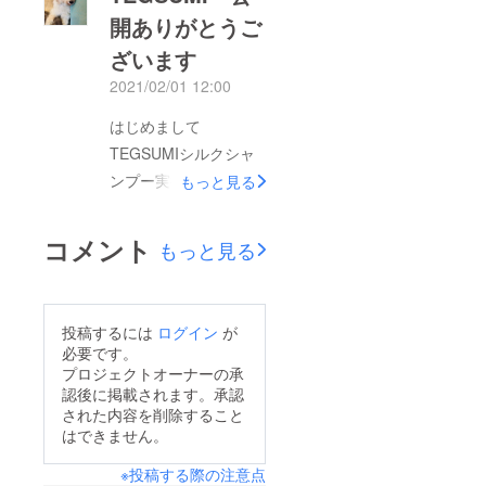
開ありがとうご
ざいます
2021/02/01 12:00
はじめまして
TEGSUMIシルクシャ
ンプー実行者の(株)
もっと見る
フォスターですプロ
ジェクトを無事に公開
コメント
もっと見る
させて頂きありがとう
ございます。わんちゃ
んへの肌にもひとと同
投稿するには
ログイン
が
じやさしさをぜひご支
必要です。
援、拡散のご協力をお
プロジェクトオーナーの承
認後に掲載されます。承認
願い致します！引き続
された内容を削除すること
きよろしくお願い致し
はできません。
ます！TEGSUMIチー
※投稿する際の注意点
ムスタッフ一同