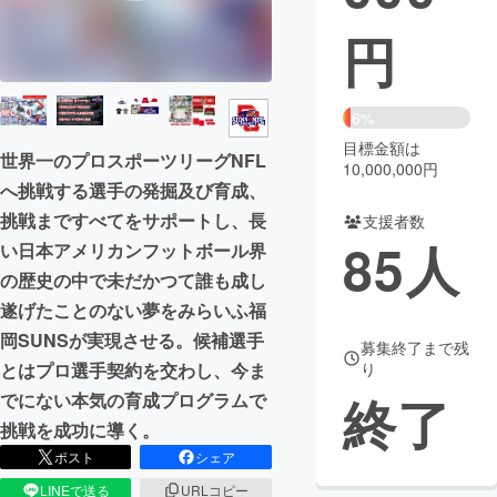
円
まちづくり・地域活性化
CAMPFIRE for Social Good
CAMPFIRE Creation
6%
CAMPFIREふるさと納税
machi-ya
コミュニティ
目標金額は
世界一のプロスポーツリーグNFL
10,000,000円
へ挑戦する選手の発掘及び育成、
挑戦まですべてをサポートし、長
支援者数
85
人
い日本アメリカンフットボール界
の歴史の中で未だかつて誰も成し
遂げたことのない夢をみらいふ福
岡SUNSが実現させる。候補選手
募集終了まで残
り
とはプロ選手契約を交わし、今ま
終了
でにない本気の育成プログラムで
挑戦を成功に導く。
ポスト
シェア
LINEで送る
URLコピー