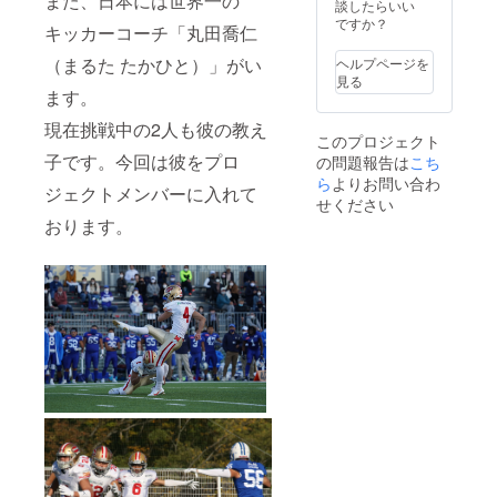
また、日本には世界一の
・
んござ
談したらいい
りさせ
「SUN
います
ですか？
て頂き
キッカーコーチ「丸田喬仁
S NFL
ので、
ます。
PROJE
そちら
（メッ
（まるた たかひと）」がい
ヘルプページを
CT」オ
もご覧
セージ
見る
リジナ
くださ
ます。
ビデオ
ル
い。
はご支
現在挑戦中の2人も彼の教え
キャッ
援者の
このプロジェクト
プ（フ
み限定
子です。今回は彼をプロ
の問題報告は
こち
リーサ
公開の
イズ）
ら
よりお問い合わ
URLを
ジェクトメンバーに入れて
・
メール
せください
「SUN
にてお
おります。
S NFL
送りい
PROJE
たしま
CT」オ
す。）
リジナ
ルタオ
ル
（W850
㎜
×H340
㎜） ・
「SUN
S NFL
PROJE
CT」挑
戦者全