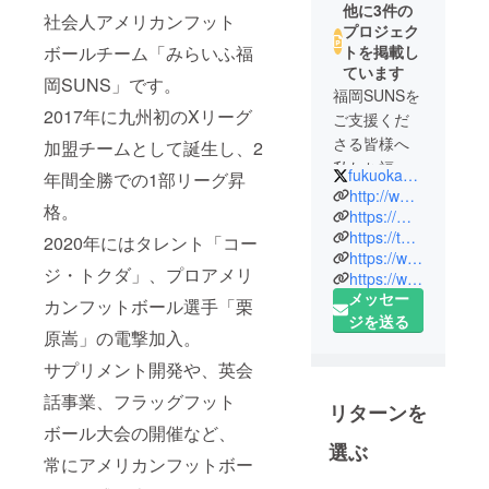
他に3件の
社会人アメリカンフット
プロジェク
ボールチーム「みらいふ福
トを掲載し
ています
岡SUNS」です。
福岡SUNSを
2017年に九州初のXリーグ
ご支援くだ
さる皆様へ
加盟チームとして誕生し、2
私たち福岡
fukuoka_suns
年間全勝での1部リーグ昇
SUNSは２０
http://www.fukuoka-suns.com
格。
１７年１月
https://m.facebook.com/%E7%A6%8F%E5%B2%A1SUNs-%E3%82%A2%E3%83%A1%E3%83%AA%E3%82%AB%E3%83%B3%E3%83%95%E3%83%83%E3%83%88%E3%83%9C%E3%83%BC%E3%83%AB%E3%83%81%E3%83%BC%E3%83%A0-824405674368154/
https://twitter.com/fukuoka_suns
に、九州唯
2020年にはタレント「コー
https://www.instagram.com/fukuoka.suns.football/
一のXリーグ
ジ・トクダ」、プロアメリ
https://www.youtube.com/channel/UCgCf8f_QIjTvXTYYupsB2nA?view_as=subscriber
参入チーム
メッセー
カンフットボール選手「栗
として創部
ジを送る
いたしま
原嵩」の電撃加入。
す。
サプリメント開発や、英会
2009年に、
話事業、フラッグフット
甲子園ボウ
リターンを
ボール大会の開催など、
ルが全日本
選ぶ
大学選手権
常にアメリカンフットボー
へと姿を変