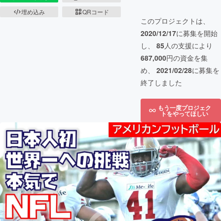
埋め込み
QRコード
このプロジェクトは、
2020/12/17
に募集を開始
し、
85
人の支援により
687,000
円の資金を集
め、
2021/02/28
に募集を
終了しました
もう一度プロジェク
トをやってほしい