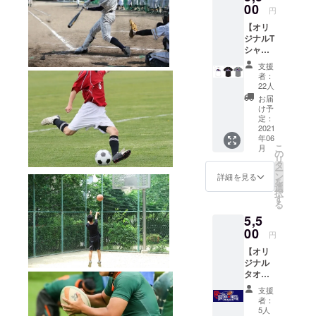
ター:安田錦
W340m
00
メール
円
m×H27
にてお
之助(株式会
【オリ
5mm）
送りい
社イコール
ジナルT
・チー
たしま
シャ
ムから
ワンホール
す。）
ツ】 ・
のお礼
支援
ディングス
「SUN
のメー
者：
代表取締役
S NFL
ル ・挑
22人
Project
戦選手
社長)
お届
」ロゴ
決定
け予
副代表:小林
入りT
後、本
定：
シャツ
2021
亮
人から
年06
※カラー
お礼の
主務:渋谷俊
こ
月
（白,黒,
メッ
の
リ
輔
グ
セージ
タ
ー
レー）
ビデオ
ン
アドバイ
詳細を見る
を
とサイ
をお送
選
ザー：室井
択
ズ
りさせ
す
る
幸司
（SS,S,
て頂き
5,5
M,L,LL,
ます。
幹部:前田寛
3L）を
00
（メッ
円
二、吉田賢
お選び
セージ
【オリ
くださ
史、梅谷貴
ビデオ
ジナル
い。 ・
はご支
則
タオ
チーム
援者の
ル】 ・
からの
み限定
支援
「SUN
お礼の
公開の
者：
S NFL
メール
URLを
5人