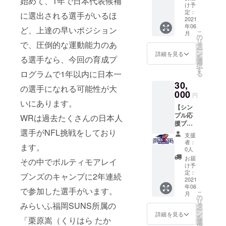
始めて、1年で日本代表候補
「SUN
」シー
は別対
け予
S NFL
トクッ
定：
応とな
に選出される選手がいるほ
PROJE
2021
ション
る場合
年06
CT」オ
（W340
ど、上達の早いポジション
もござ
こ
月
リジナ
㎜
の
いま
リ
で、圧倒的な運動能力のあ
ルス
×H275
タ
す。そ
ー
テッ
㎜ ） ・
ン
の際は
詳細を見る
を
る選手なら、今回の育成プ
カー（7
「サ
選
別途ご
択
㎝×7
ニーく
す
案内を
ログラムで1年以内に日本一
る
㎝） ・
ん」タ
させて
30,
「SUN
オル
頂きま
の選手になれる可能性が大
S NFL
000
（W850
す。 ・
円
PROJE
㎜
いにあります。
チーム
【シン
CT」オ
×H340
からの
プル応
リジナ
WRは過去たくさんの日本人
㎜） ・
お礼の
援プラ
ルTシャ
チーム
メール
選手がNFL挑戦をしており
ン③】
ツ
からの
・挑戦
支援
・チー
（色・
お礼の
選手決
者：
ます。
ムから
サイズ
メール
0人
定後、
のお礼
をお選
・挑戦
本人か
お届
その中でボルティモアレイ
のメー
びくだ
選手決
け予
らお礼
ル ・挑
さい）
定：
定後、
のメッ
ブンズのキャンプに2年連続
戦選手
2021
・
本人か
セージ
年06
決定
「SUN
で参加した選手がいます。
らお礼
ビデオ
こ
月
後、本
S NFL
の
のメッ
をお送
リ
人から
みらいふ福岡SUNS所属の
PROJE
タ
セージ
りさせ
ー
お礼の
CT」オ
ン
ビデオ
詳細を見る
て頂き
を
「栗原嵩（くりはら たか
メッ
リジナ
選
をお送
ます
択