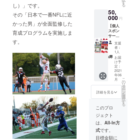
セージ
ル
す
りさせ
し）」です。
る
ビデオ
キャッ
て頂き
50,
をお送
プ（フ
ます。
その「日本で一番NFLに近
りさせ
000
リーサ
（メッ
円
て頂き
イズ）
セージ
かった男」が全面監修した
【個人
ます。
・
ビデオ
スポン
（メッ
育成プログラムを実施しま
「SUN
はご支
サープ
セージ
S NFL
援者の
ラン】
す。
ビデオ
PROJE
み限定
支援
・ご支
はご支
CT」オ
公開の
者：
援者の
援者の
リジナ
1人
URLを
お名前
み限定
ルタオ
メール
お届
をチー
公開の
ル
け予
にてお
ムの
URLを
定：
（W850
送りい
HP、
2021
メール
㎜
たしま
年06
SNS等
にてお
×H340
す。）
こ
月
に記載
送りい
の
㎜） ・
リ
させて
たしま
タ
「SUN
ー
いただ
す。）
ン
S NFL
詳細を見る
を
きま
・挑戦
選
PROJE
択
す。
者決定
す
CT」挑
る
（掲載
後、本
戦者全
このプロ
するお
人から
員のサ
ジェクト
名前
直筆の
イン入
（ニッ
お手紙
り色紙
は、
All-In方
クネー
をお送
※画像で
式
です。
ム可）
りさせ
は2人と
を備考
ていた
なって
目標金額に