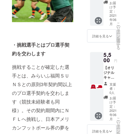
PROJE
・挑戦
メール
お届
CT」ロ
選手決
にてお
け予
ゴ入り
定後、
定：
送りい
タオル
2021
本人か
たしま
年06
・チー
らお礼
す。）
こ
月
ムから
のメッ
の
リ
のお礼
セージ
タ
ー
のメー
ビデオ
ン
詳細を見る
を
ル ・挑
をお送
選
択
・挑戦選手とはプロ選手契
戦選手
りさせ
す
る
決定
て頂き
約を交わします
5,5
後、本
ます。
人から
00
（メッ
円
お礼の
セージ
挑戦することが確定した選
【オリ
メッ
ビデオ
ジナル
セージ
はご支
手とは、みらいふ福岡ＳＵ
キャッ
ビデオ
援者の
プ】 ・
をお送
み限定
ＮＳとの原則3年契約間以上
支援
「SUN
りさせ
公開の
者：
S NFL
のプロ選手契約を交わしま
て頂き
URLを
0人
PROJE
ます。
メール
お届
す（競技未経験者も同
CT」ロ
にてお
け予
ゴ入り
定：
送りい
様）。その契約期間内にＮ
キャッ
2021
たしま
年06
プ（フ
す。）
ＦＬへ挑戦し、日本アメリ
こ
月
リーサ
の
リ
イズ）
タ
カンフットボール界の夢を
ー
・チー
ン
詳細を見る
を