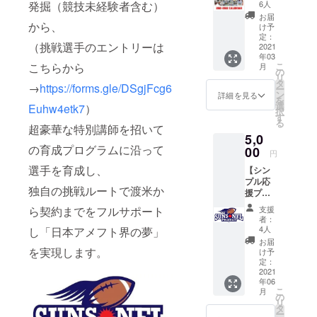
（2021.
発掘（競技未経験者含む）
6人
チームがな
4-
お届
2022.3
から、
け予
く、独立
）】 ・
定：
リーグと
（挑戦選手のエントリーは
みらい
2021
年03
ふ福岡
なっており
こちらから
こ
月
SUNS
の
ます。チー
リ
のポス
タ
→
https://forms.gle/DSgjFcg6
ー
ム数、所属
ターカ
ン
詳細を見る
を
レン
選
人数共に減
Euhw4etk7
）
択
ダー
す
少をたどっ
る
（2021
超豪華な特別講師を招いて
5,0
ており、現
年4月～
の育成プログラムに沿って
2022年
00
状として大
円
3月）
学卒業後も
選手を育成し、
【シン
※B2サ
プル応
イズ ・
九州でフッ
独自の挑戦ルートで渡米か
援プラ
チーム
トボールを
ン①】
からの
ら契約までをフルサポート
支援
続けたいと
・チー
お礼の
者：
ムから
メール
4人
し「日本アメフト界の夢」
いう学生は
のお礼
お届
ほとんどい
のメー
を実現します。
け予
ル ・挑
ません。こ
定：
戦選手
2021
の環境で、
年06
決定
こ
月
九州のフッ
後、本
の
リ
人から
タ
トボール界
ー