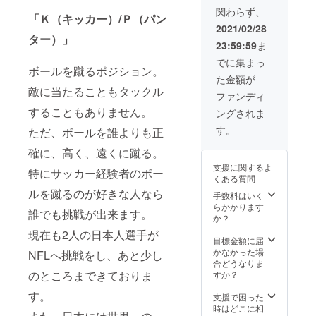
欄に記
だきま
おりま
関わらず、
入をお
す。 ・
すが、
「Ｋ（キッカー）/Ｐ（パン
願い致
ご支援
トライ
2021/02/28
しま
者のお
ター）」
アウト
23:59:59
ま
す。）
名前を
の結果
・
チーム
次第で
でに集まっ
ボールを蹴るポジション。
「SUN
のHP、
は人数
た金額が
S NFL
SNS等
が前後
敵に当たることもタックル
PROJE
に記載
する場
ファンディ
CT」オ
させて
合もご
することもありません。
ングされま
リジナ
いただ
ざいま
ルス
きま
す。ご
す。
ただ、ボールを誰よりも正
テッ
す。
了承く
カー（7
（掲載
確に、高く、遠くに蹴る。
ださ
㎝×7
するお
い。 ・
支援に関するよ
㎝） ・
特にサッカー経験者のボー
名前
チーム
くある質問
「SUN
（ニッ
からの
ルを蹴るのが好きな人なら
S NFL
クネー
手数料はいく
お礼の
PROJE
ム可）
らかかります
メール
誰でも挑戦が出来ます。
CT」オ
を備考
か？
・挑戦
リジナ
欄に記
選手決
現在も2人の日本人選手が
ルTシャ
入をお
目標金額に届
定後、
ツ
願い致
かなかった場
本人か
NFLへ挑戦をし、あと少し
（色・
しま
合どうなりま
らお礼
サイズ
のところまできておりま
す。）
すか？
のメッ
をお選
※他のプ
セージ
す。
びくだ
ランも
支援で困った
ビデオ
さい）
たくさ
時はどこに相
をお送