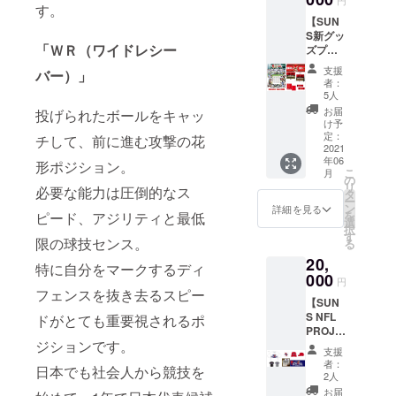
円
す。
日チー
お手紙
【SUN
ムブー
をお送
S新グッ
スにて
りさせ
「ＷＲ（ワイドレシー
ズプラ
「全試
ていた
ン】 ・
合観戦
だきま
支援
バー）」
「みら
チケッ
す。 ※
者：
いふ福
ト」を
他のプ
5人
岡
ご提示
ランも
お届
投げられたボールをキャッ
SUNS
頂き非
たくさ
け予
」ポス
売品の
定：
んござ
チして、前に進む攻撃の花
ターカ
2021
「チー
います
年06
レン
形ポジション。
ムチ
ので、
こ
月
ダー
ケッ
の
そちら
リ
必要な能力は圧倒的なス
（B2サ
ト」を
タ
もご覧
ー
イズ）
受け
ン
くださ
詳細を見る
を
ピード、アジリティと最低
・「み
取って
選
い。
択
らいふ
いただ
す
限の球技センス。
る
福岡
きま
20,
SUNS
す。
特に自分をマークするディ
」卓上
000
※観客制
円
カレン
限（コ
フェンスを抜き去るスピー
【SUN
ダー
ロナウ
S NFL
ドがとても重要視されるポ
（A5サ
イルス
PROJE
イズ）
等によ
ジションです。
CTフル
・「み
る）等
支援
リター
らいふ
により
者：
日本でも社会人から競技を
ンプラ
福岡
試合に
2人
ン】 ・
SUNS
よって
お届