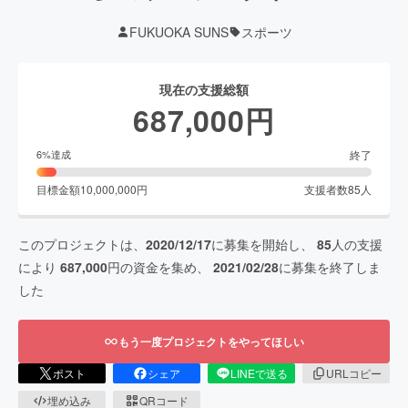
FUKUOKA SUNS
スポーツ
現在の支援総額
687,000
円
終了
6
%達成
目標金額
10,000,000
円
支援者数
85
人
このプロジェクトは、
2020/12/17
に募集を開始し、
85
人の支援
により
687,000
円の資金を集め、
2021/02/28
に募集を終了しま
した
もう一度プロジェクトをやってほしい
ポスト
シェア
LINEで送る
URLコピー
埋め込み
QRコード