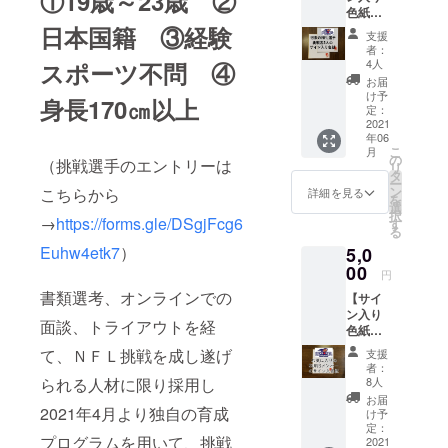
①19歳～23歳 ②
もご覧
ズンには２
色紙プ
ンバー
くださ
部昇格、２
ラン①
日本国籍 ③経験
確定後
い。
支援
挑戦者
０１８年秋
決定し
者：
たち】
メール
4人
スポーツ不問 ④
シーズンに
・挑戦
にてご
お届
は１部に昇
選手全
案内し
け予
身長170㎝以上
員のサ
ます。
定：
格できるよ
イン入
2021
・チー
う日々突き
年06
り色紙
ムから
こ
月
進んでまい
※画像で
のお礼
の
（挑戦選手のエントリーは
リ
は2人と
のメー
タ
ります。
ー
なって
ル ・挑
ン
こちらから
詳細を見る
を
皆様に応援
おりま
戦選手
選
択
すが、
→
https://forms.gle/DSgjFcg6
いただける
決定
す
る
トライ
後、本
ような、強
Euhw4etk7
）
5,0
アウト
人から
く、規律の
の結果
00
お礼の
円
次第で
メッ
あるチーム
書類選考、オンラインでの
【サイ
は人数
セージ
を目指し、
ン入り
が前後
ビデオ
面談、トライアウトを経
色紙プ
邁進してい
する場
をお送
ラン
合もご
りさせ
て、ＮＦＬ挑戦を成し遂げ
きます。ご
支援
②SUN
ざいま
て頂き
者：
支援、ご声
Sメン
す。ご
られる人材に限り採用し
ます。
8人
バー】
了承く
援のほど、
（メッ
お届
・ご希
2021年4月より独自の育成
ださ
セージ
け予
よろしくお
望の
い。 ・
定：
ビデオ
プログラムを用いて、挑戦
願いいたし
SUNS
2021
チーム
はご支