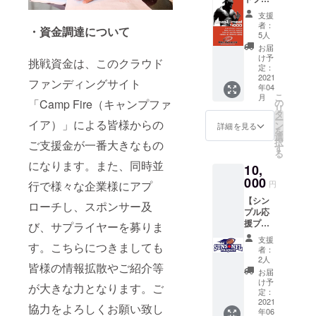
の新
す。）
ン】 ・
グッズ
支援
みらい
「サ
者：
・資金調達について
ふ福岡
ニーく
5人
SUNS
んタオ
お届
が開発
ル」
け予
挑戦資金は、このクラウド
したサ
（販売
定：
プリメ
2021
価格
ファンディングサイト
年04
ント
3000
こ
月
ビース
円）
「Camp Fire（キャンプファ
の
リ
トミー
（サイ
タ
ー
イア）」による皆様からの
ル1袋
ズW850
ン
詳細を見る
を
（定価
㎜
選
択
ご支援金が一番大きなもの
12000
×H340
す
る
円） ・
㎜） ・
になります。また、同時並
10,
チーム
チーム
からの
000
からの
行で様々な企業様にアプ
円
お礼の
お礼の
【シン
メール
メール
ローチし、スポンサー及
プル応
・挑戦
・挑戦
援プラ
選手決
び、サプライヤーを募りま
選手決
ン②】
定後、
定後、
支援
す。こちらにつきましても
・チー
本人か
本人か
者：
ムから
らお礼
らお礼
2人
皆様の情報拡散やご紹介等
のお礼
のメッ
のメッ
お届
のメー
セージ
セージ
け予
が大きな力となります。ご
ル ・挑
ビデオ
定：
ビデオ
戦選手
2021
をお送
をお送
協力をよろしくお願い致し
年06
決定
りさせ