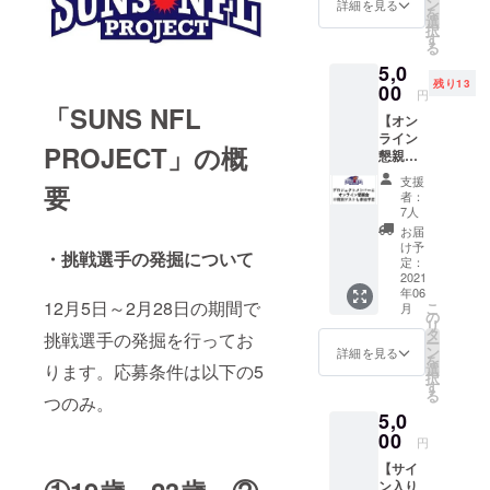
お礼の
ン
詳細を見る
を盛り上げ
を
メッ
選
択
ていくのは
セージ
す
る
ビデオ
なかなか厳
5,0
をお送
しく、また
残り13
りさせ
00
円
て頂き
環境が学生
「SUNS NFL
【オン
ます。
たちの未来
ライン
（メッ
PROJECT」の概
をつぶして
懇親会
セージ
プラン※
ビデオ
しまってい
支援
要
限定20
はご支
者：
るように感
名】 ・
援者の
7人
挑戦選
じておりま
み限定
お届
手決定
公開の
け予
す。
・挑戦選手の発掘について
後、
URLを
定：
「九州から
Zoomを
2021
メール
年06
使って
にてお
日本一」。
12月5日～2月28日の期間で
こ
月
プロ
送りい
の
「本気」で
リ
ジェク
たしま
タ
挑戦選手の発掘を行ってお
ー
目標に向
トメン
す。）
ン
詳細を見る
を
バーと
※他のプ
ります。応募条件は以下の5
選
かって努力
択
直接会
ランも
す
る
するチーム
つのみ。
話が出
たくさ
5,0
来ま
を創り上
んござ
す。 ・
00
います
円
げ、２０１
日程等
ので、
７年秋シー
【サイ
につい
そちら
ン入り
てはメ