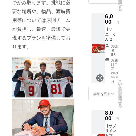
ムから
つかみ取ります。挑戦に必
選
択
のお礼
す
る
要な場所や、物品、渡航費
のメー
6,0
ル ・挑
用等については原則チーム
戦選手
00
円
決定
が負担し、最速、最短で実
【サ
後、本
ニーく
人から
現するプランを準備してお
んセッ
お礼の
ト】 ・
メッ
ります。
支援
2020年
セージ
者：
11月に
ビデオ
5人
発売し
をお送
お届
た「サ
りさせ
け予
ニーく
て頂き
定：
んぬい
2021
ます。
年06
ぐる
（メッ
こ
月
み」
セージ
の
リ
（販売
ビデオ
タ
ー
価格
はご支
ン
詳細を見る
を
3000
援者の
選
択
円）
み限定
す
る
（全長
公開の
8,0
23㎝）
URLを
・2021
00
メール
円
年シー
にてお
【サプ
ズン発
送りい
リメン
売予定
たしま
トプラ