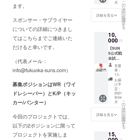
りさせ
こ
月
後、本
て頂き
の
ます。
て頂き
リ
人から
ます
タ
ます。
ー
お礼の
（メッ
ン
（メッ
詳細を見る
を
メッ
スポンサー・サプライヤー
セージ
選
セージ
択
セージ
ビデオ
す
ビデオ
る
についての詳細につきまし
ビデオ
はご支
はご支
10,
をお送
援者の
援者の
てはこちらまでご連絡いた
りさせ
000
み限定
み限定
円
て頂き
公開の
公開の
だけると幸いです。
【SUN
ます。
URLを
URLを
S公式戦
（メッ
メール
メール
全試合
セージ
にてお
にてお
（代表メール：
観戦プ
ビデオ
送りい
送りい
支援
ラン】
はご支
info@fukuoka-suns.com）
たしま
たしま
者：
・2021
援者の
す。）
1人
す。）
年に行
み限定
お届
われる
募集ポジションはWR（ワイ
公開の
け予
みらい
URLを
定：
ドレシーバー）とK/P（キッ
ふ福岡
2021
メール
年04
SUNS
にてお
カー/パンター）
こ
月
の公式
送りい
の
リ
戦全試
たしま
タ
ー
合無料
す。）
ン
詳細を見る
今回のプロジェクトでは、
を
でご観
・挑戦
選
択
戦いた
者決定
す
以下の2ポジションに限って
る
だけま
後、本
15,
す。
プロジェクトを実施しま
人から
※試合当
000
直筆の