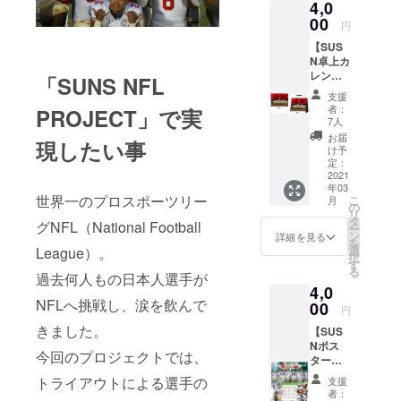
ベスト４へ
4,0
からの
お礼の
00
と駒を進
円
メール
め、
【SUS
N卓上カ
立命館大学
レン
「SUNS NFL
にも敗れは
ダー
支援
しました
（2021.
者：
PROJECT」で実
4-
が、善戦
7人
2022.3
お届
し、関西の
現したい事
）】 ・
け予
フットボー
みらい
定：
ふ福岡
2021
ルファンか
年03
SUNS
世界一のプロスポーツリー
こ
らも注目さ
月
の卓上
の
リ
カレン
れる存在と
タ
グNFL（National Football
ー
ダー
ン
詳細を見る
なりまし
を
（2021
選
League）。
択
た。
年4月～
す
る
2022年
過去何人もの日本人選手が
そういった
4,0
3月）
現状の中、
NFLへ挑戦し、涙を飲んで
（A5サ
00
円
現在九州に
イズ）
きました。
【SUS
・チー
おける社会
Nポス
ムから
今回のプロジェクトでは、
人フット
ターカ
のお礼
レン
のメー
ボールはX
トライアウトによる選手の
支援
ダー
ル
者：
リーグ所属