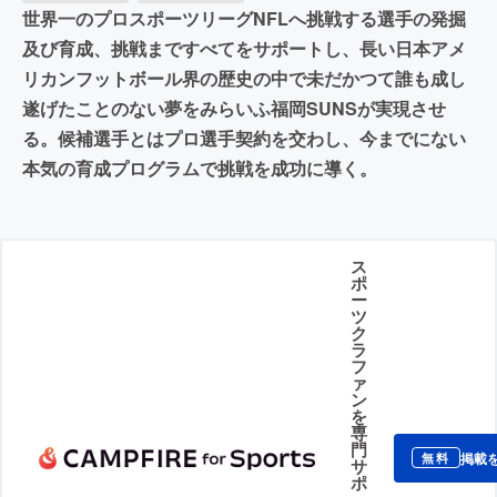
世界一のプロスポーツリーグNFLへ挑戦する選手の発掘
及び育成、挑戦まですべてをサポートし、長い日本アメ
リカンフットボール界の歴史の中で未だかつて誰も成し
遂げたことのない夢をみらいふ福岡SUNSが実現させ
る。候補選手とはプロ選手契約を交わし、今までにない
本気の育成プログラムで挑戦を成功に導く。
ス
ポ
ー
ツ
ク
ラ
フ
ァ
ン
を
専
門
掲載
無料
サ
ポ