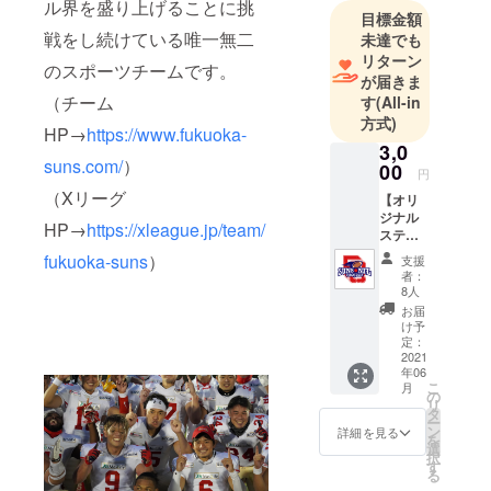
ル界を盛り上げることに挑
え、九州の
目標金額
戦をし続けている唯一無二
学生も「日
未達でも
リターン
本一」を目
のスポーツチームです。
が届きま
指すように
（チーム
す
(All-in
なりまし
方式)
HP→
https://www.fukuoka-
た。
3,0
以後、九州
suns.com/
）
00
円
の大学生の
（Xリーグ
【オリ
アメリカン
ジナル
HP→
https://xleague.jp/team/
フットボー
ステッ
カー】
ルのレベル
fukuoka-suns
）
支援
・
者：
は大幅に向
「SUN
8人
上しまし
S NFL
お届
PROJE
た。
け予
CT」ロ
定：
昨年、2015
ゴ入り
2021
年06
年度は九州
オリジ
こ
月
ナルス
の
代表の西南
リ
テッ
タ
ー
学院大学が
カー（7
ン
詳細を見る
を
㎝×7
名城大学を
選
択
㎝） ・
す
破り、全国
る
チーム