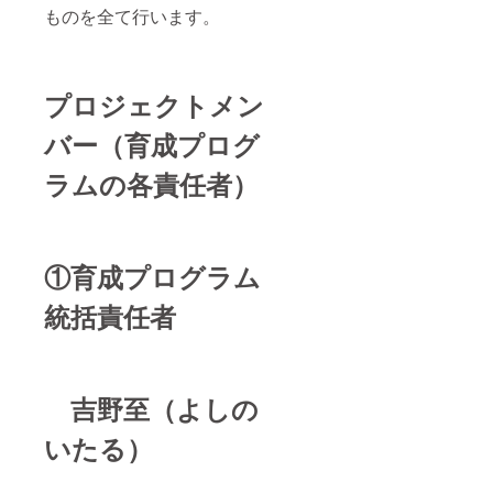
㎜
ものを全て行います。
×H340
㎜） ・
チーム
からの
お礼の
プロジェクトメン
メール
・挑戦
バー（育成プログ
選手決
定後、
ラムの各責任者）
本人か
らお礼
のメッ
セージ
ビデオ
をお送
①育成プログラム
りさせ
て頂き
統括責任者
ます。
（メッ
セージ
ビデオ
はご支
吉野至（よしの
援者の
み限定
いたる）
公開の
URLを
メール