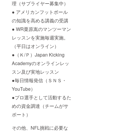
ダー
理（サプライヤー募集中）
（B2サ
イズ）
● アメリカンフットボール
・「み
らいふ
の知識を高める講義の受講
福岡
● WR栗原嵩のマンツーマン
SUNS
」卓上
レッスンを実施毎週実施。
カレン
ダー
（平日はオンライン）
（A5サ
イズ）
●（Ｋ/Ｐ）Japan Kicking
・「み
らいふ
Academyのオンラインレッ
福岡
スン及び実地レッスン
SUNS
」シー
●毎日情報発信（ＳＮＳ・
トクッ
ション
YouTube）
（W340
㎜
●プロ選手として活動するた
×H275
㎜ ） ・
めの資金調達（チームがサ
「サ
ポート）
ニーく
ん」タ
オル
その他、NFL挑戦に必要な
（W850