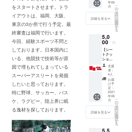
年06
メン
からの
援者の
ます。
をスタートさせます。トラ
こ
月
バーの
お礼の
の
み限定
リ
サイン
メール
タ
公開の
イアウトは、福岡、大阪、
ー
・チー
代表:吉野至
・挑戦
ン
URLを
詳細を見る
を
ムから
選手決
選
メール
東京の3か所で行う予定。最
GM:石内孔治
択
のお礼
定後、
す
にてお
る
(九州学生ア
のメー
終審査は福岡で行います。
本人か
送りい
5,0
ル ・挑
らお礼
メリカン
たしま
今回、経験スポーツ不問と
戦選手
00
のメッ
す。）
円
フットボー
決定
セージ
しております。日本国内に
【シー
ル連盟監事
後、本
ビデオ
トクッ
人から
をお送
(前理事長) )
いる、他競技で技術等が原
ショ
お礼の
りさせ
アシスタン
ン】 ・
メッ
て頂き
因で埋もれてしまっている
支援
2021年
セージ
トGM:齋藤格
ます。
者：
シーズ
ビデオ
（メッ
4人
スーパーアスリートを発掘
(公益社団法
ン新発
をお送
セージ
お届
人日本アメ
売のみ
したいと思っております。
りさせ
ビデオ
け予
らいふ
て頂き
定：
はご支
リカンフッ
特に野球、サッカー、バス
福岡
2021
ます。
援者の
トボール協
年06
SUNS
（メッ
み限定
こ
ケ、ラグビー、陸上界に眠
月
オリジ
会理事/株式
セージ
の
公開の
リ
ナル
ビデオ
タ
URLを
会社美研 代
る逸材を探しております。
ー
シート
はご支
ン
メール
詳細を見る
を
表取締役社
クッ
援者の
選
にてお
択
ション
み限定
す
長)
送りい
る
（サイ
公開の
たしま
プロモー
5,5
ズ：
URLを
す。）