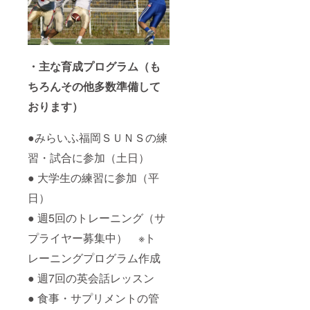
員のサ
イン入
り色紙
※画像で
は2人と
なって
・主な育成プログラム（も
おりま
すが、
ちろんその他多数準備して
トライ
アウト
おります）
の結果
次第で
は人数
●みらいふ福岡ＳＵＮＳの練
が前後
習・試合に参加（土日）
する場
合もご
● 大学生の練習に参加（平
ざいま
す。ご
日）
了承く
ださ
● 週5回のトレーニング（サ
い。 ・
「みら
プライヤー募集中） ※ト
いふ福
レーニングプログラム作成
岡
SUNS
● 週7回の英会話レッスン
」ポス
ターカ
● 食事・サプリメントの管
レン