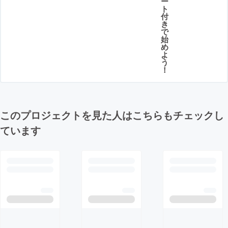
ー
ト
付
き
で
始
め
よ
う
！
このプロジェクトを見た人はこちらもチェックし
ています