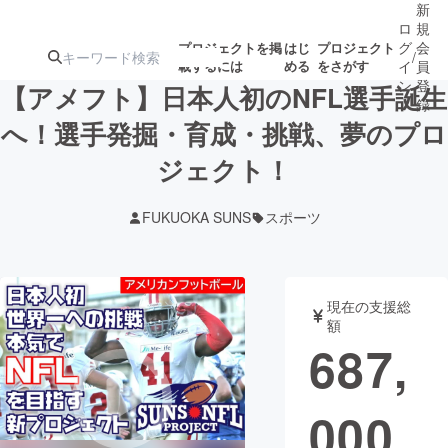
新
ロ
規
グ
会
プロジェクトを掲
はじ
プロジェクト
/
載するには
める
をさがす
イ
員
ン
登
【アメフト】日本人初のNFL選手誕生
録
へ！選手発掘・育成・挑戦、夢のプロ
ジェクト！
人気のプロ
注目のリ
注目の新着プロ
募集終了が近いプ
もうすぐ公開
ジェクト
ターン
ジェクト
ロジェクト
されます
FUKUOKA SUNS
スポーツ
アート・写真
音楽
現在の支援総
テクノロジー・ガジェット
ゲーム・サ
額
687,
映像・映画
書籍・雑誌
000
ビジネス・起業
チャレンジ