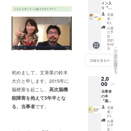
イン入
途メー
が見ら
り『脳
ルに
れる環
は回復
て、サ
境であ
支援
する』
ン
ること
者：
と鈴木
キュー
が条件
8人
大介さ
動画と
となり
お届
んの講
鈴木大
ます。
け予
演動画
介の講
定：
鈴木大
2021
演動画
年02
介著
を送り
こ
月
『脳は
ます。
の
リ
回復す
発送
タ
ー
る』に
は、ク
ン
詳細を見る
を
ご本人
ラウド
選
択
がサイ
ファン
す
初めまして、文筆業の鈴木
る
ンした
ディン
2,0
ものを
グ終了
大介と申します。2015年に
送付し
00
後とな
円
ます。
りま
脳梗塞を起こし、
高次脳機
当事者
また別
す。 動
の本
途メー
能障害を抱えて5年半とな
画に関
『脳卒
ルに
して
中は治
る、当事者
です。
て、サ
は、動
支援
ります
ン
画配信
者：
か』 失
キュー
サイト
2人
語症の
動画と
での
お届
当事
鈴木大
URLを
け予
者、吉
介の講
定：
お伝え