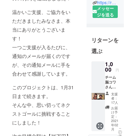
もに啓発活
https://rejob-workers.com/
動をしてい
メッセー
温かいご支援、ご協力をい
る団体「り
ジを送る
ただきましたみなさま、本
じょぶ大
阪」です。
当にありがとうございま
す！
リターンを
一つご支援が入るたびに、
選ぶ
通知のメールが届くのです
1,0
が、その通知メールに手を
00
円
合わせて感謝しています。
チーム
脳コワ
このプロジェクトは、1月31
さん二
人から
支援
日まで続きます。
のサン
者：
キュー
17人
そんな中、思い切ってネク
動画
お届
チーム
け予
ストゴールに挑戦すること
脳コワ
定：
さん、
2021
にしました！
年02
鈴木大
こ
月
介、西
の
リ
村紀子