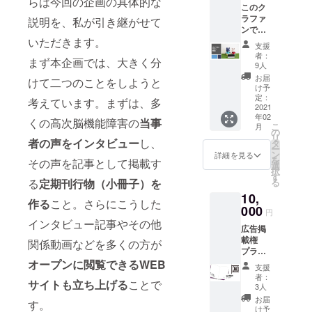
らは今回の企画の具体的な
は、備
とネイ
ものも
このク
ますの
と
は60分
考欄に
ビーの2
ありま
ラファ
で、一
12,000
説明を、私が引き継がせて
程度で
その旨
色から
す。あ
ンで作
般に販
円にな
お願い
を記載
お好き
らかじ
いただきます。
るWEB
売され
ります
しま
してく
支援
な色を
めご了
サイト
ている
が、こ
す。 講
者：
ださ
選べま
承くだ
まず本企画では、大きく分
で始ま
物より
の1年分
演開催
9人
い。 な
す。
さい。
るオン
高くな
を
期間：
お届
お、こ
けて二つのことをしようと
ベー
以下
ライン
ります
10,000
2021年
け予
のクラ
シック
JAMMI
アカデ
ことを
円での
定：
6月まで
考えています。まずは、多
ウド
デザイ
Nより
ミーを1
2021
ご了承
リター
ファン
ンのサ
・郵便
年02
年間参
の上、
ンにし
くの高次脳機能障害の
当事
ディン
イズは
こ
配達員
月
加する
支援を
まし
の
グで
S、M、
リ
が持つ
権利の
者の声をインタビュー
し、
お願い
た。
タ
は、支
L、XL
ー
バッグ
リター
いたし
ン
詳細を見る
援を兼
サイズ
を
にも採
その声を記事として掲載す
ンで
ます。
選
ねたリ
から選
択
用され
す。 月
す
ターン
べま
る
定期刊行物（小冊子）を
る
るほど
1回
になり
す。 レ
丈夫な
10,
zoomで
作る
こと。さらにこうした
ますの
ディー
厚手の
の勉強
000
円
で、一
スは、
キャン
会など
インタビュー記事やその他
般に販
ワンサ
バス生
広告掲
を予定
売され
イズで
地を採
載権
してい
関係動画などを多くの方が
ている
す。 色
用。荷
プラン
ます。
価格よ
とサイ
物が増
１ この
オープンに閲覧できるWEB
また
支援
り高く
ズを備
えても
クラ
WEBサ
者：
なりま
考欄に
サイトも立ち上げる
ことで
安心の
ファン
イトが
3人
すこと
記入し
広めの
で製作
出来る
お届
をご了
す。
てくだ
マチ
する
までは
け予