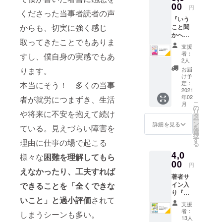
願いい
演動画
00
素材・
で、一
円
たしま
くださった当事者読者の声
鈴木大
280g/m
般に販
す。 書
『いう
介著
² 綿
売され
籍内容
からも、切実に強く感じ
こと聞
『され
100% ※
ている
等につ
かへん
ど愛し
生産の
価格よ
いて
取ってきたことでもありま
脳やけ
きお妻
過程で
り高く
支援
https://
ど』と
様
3cm前
者：
なりま
すし、僕自身の実感でもあ
www.a
西村紀
「大人
後の個
2人
すこと
mazon.
子の講
の発達
体差が
ります。
お届
をご了
co.jp/dp
演動
障害」
生じる
け予
承の
/B08JD
画。 西
の妻と
定：
本当にそう！ 多くの当事
場合が
上、支
TRKZH/
村紀子
2021
「脳が
ありま
援をお
年02
者が就労につまずき、生活
著『い
壊れ
す。予
願いい
こ
月
うこと
た」僕
の
めご了
たしま
リ
や将来に不安を抱えて続け
聞かへ
の１８
タ
承くだ
す。 書
ー
ん脳や
年間』
ン
さい。
詳細を見る
籍内容
ている。見えづらい障害を
を
けど』
にご本
選
発送
等につ
択
と、別
人がサ
す
は、ク
理由に仕事の場で起こる
いて
る
途メー
インし
ラウド
https://
4,0
ルに
たもの
様々な
困難を理解してもら
ファン
www.a
て、サ
00
を送付
ディン
円
mazon.
ン
えなかったり、工夫すれば
しま
グ終了
co.jp/dp
著者サ
キュー
す。ま
後とな
/480209
できることを「全くできな
イン入
動画と
た別途
りま
4280
り『脳
西村紀
メール
す。
いこと」と過小評価
されて
コワさ
子の講
にて、
支援
ん支援
演動画
サン
者：
しまうシーンも多い。
ガイ
を送り
キュー
13人