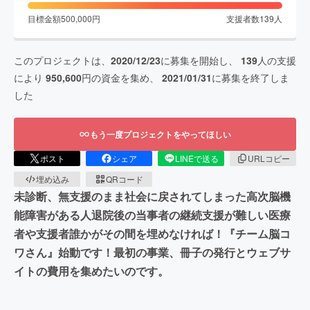
目標金額
500,000
円
支援者数
139
人
このプロジェクトは、
2020/12/23
に募集を開始し、
139
人の支援
により
950,600
円の資金を集め、
2021/01/31
に募集を終了しま
した
もう一度プロジェクトをやってほしい
ポスト
シェア
LINEで送る
URLコピー
埋め込み
QRコード
未診断、無支援のまま社会に戻されてしまった高次脳機
能障害がある人退院後の当事者の継続支援が難しい医療
者や支援者誰かがその間を埋めなければ！『チーム脳コ
ワさん』始動です！最初の事業、冊子の発行とウェブサ
イトの費用を集めたいのです。