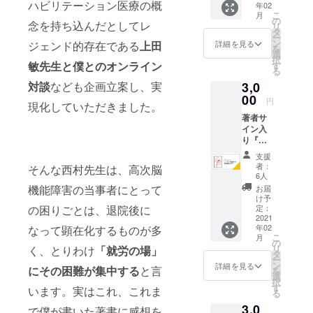
を記載
ハビリテーション医療の概
年02
ちょっ
開催し
なりま
してく
こ
月
と近所
ます。
の
す。た
ださ
念を持ち込んだとしてレ
リ
までお
このリ
タ
だし、
い。 な
ー
出かけ
ターン
ン
動画は
ジェンド的存在である
上田
詳細を見る
お、こ
を
する時
はその
選
不要、
のクラ
択
に、
敏先生と僕とのオンライン
うちの1
す
書籍だ
ウド
る
めっ
回に参
けで良
ファン
対談
なども企画立案し、実
3,0
ちゃ便
加でき
いとい
ディン
利な、
00
る権利
う場合
グで
円
現化していただきました。
マス
です。
は、備
は、支
著者サ
コット
読書会
考欄に
援を兼
イン入
キャラ
の詳細
その旨
ねたリ
り『さ
クター
は、決
を記載
ターン
れど愛
「リ
定しま
してく
になり
支援
しきお
ジョ
したら
ださ
者：
そんな西村先生は、高次脳
ますの
妻様
ぶーく
ご連絡
6人
い。 な
で、一
「大人
ん」の
差し上
機能障害の当事者にとって
お、こ
お届
般に販
の発達
サコッ
げま
け予
のクラ
売され
障害」
の困りごとは、退院後に
シュで
定：
す。 読
ウド
ている
の妻と
2021
す。 サ
書会開
ファン
価格よ
年02
なって顕在化するものが多
「脳が
イズ：
催期
ディン
り高く
こ
月
壊れ
幅
の
間：
グで
なりま
リ
く、とりわけ
「就労の場」
た」僕
30cm、
タ
2021年
は、支
すこと
ー
の１８
高さ
ン
2月～12
詳細を見る
援を兼
をご了
にその困難が集中する
と言
を
年間』
23cm、
選
月
ねたリ
承の
択
と鈴木
持ちて
す
います。実はこれ、これま
ターン
上、支
る
大介さ
長さ
になり
援をお
3,0
んの講
105cm
で僕が書いた著書に感想を
ますの