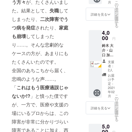
「アダ
ことが
う方々
が、たくさんいまし
ディン
/produc
こ
籍内容
月
らねじ
れか
の
プティ
条件と
グで
t/B08R
リ
等につ
れた輪
け）と
タ
ブ
た。結果として、
失職
して
なりま
は、支
66CLW
ー
いて
の形に
して水
ン
ファッ
詳細を見る
す。た
援を兼
K
を
https://
なって
しまったり、
二次障害でう
分を受
選
ション
だし、
ねたリ
択
bookclu
いて、
け止め
す
（肢体
動画は
ターン
る
b.kodan
つ病を発症
されたり、
家庭
さっと
たり、
不自由
不要、
になり
sha.co.j
4,0
かぶる
またあ
者の利
サイン
ますの
も崩壊
してしまった
p/produ
だけで
00
る時は
便性を
入りの
円
で、一
ct?
おしゃ
スヌー
考えて
書籍だ
般に販
り……。そんな悲劇的な
item=0
鈴木 大
れにキ
ドとし
デザイ
けで良
売され
000190
介・山
マる
て首の
ンされ
ケースの方が、あまりにも
いとい
ている
617
口 加代
「ス
保温や
た
う場合
価格よ
子著、
ヌード
汗取り
たくさんいたのです。
ファッ
は、備
支援
り高く
一般社
タイプ
にした
ショ
者：
考欄に
なりま
団法人
全国のあちこちから届く、
のスタ
り、自
2人
ン）」
その旨
すこと
日本臨
イ」で
由な感
の商品
お届
を記載
をご了
悲鳴のような声……。
床心理
す。あ
覚で使
け予
です。
してく
承の
士会 編
る時は
定：
える
水分を
ださ
上、支
「
これはもう医療過誤じゃ
集協
2021
スタイ
「アダ
よく吸
い。 な
援をお
年02
力、金
（よだ
プティ
収し柔
お、こ
ないか!?
」と憤った僕です
願いい
こ
月
剛出版
れか
の
ブ
らかく
のクラ
たしま
リ
『不自
け）と
タ
ファッ
が、一方で、医療や支援の
肌触り
ウド
す。
ー
由な脳
して水
ン
ション
詳細を見る
のいい
ファン
を
―高次
分を受
場にいるプロからは、この
選
（肢体
ダブル
ディン
択
脳機能
け止め
す
不自由
ガーゼ
グで
る
障害が非常に分かりづらい
障害当
たり、
者の利
を使用
は、支
5,0
事者に
またあ
便性を
してお
援を兼
障害であることに加え、西
必要な
00
る時は
考えて