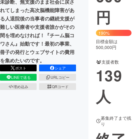
未診断、無支援のまま社会に戻さ
円
れてしまった高次脳機能障害があ
まちづくり・地域活性化
る人退院後の当事者の継続支援が
難しい医療者や支援者誰かがその
CAMPFIRE for Social Good
CAMPFIRE Creation
190%
間を埋めなければ！『チーム脳コ
CAMPFIREふるさと納税
machi-ya
コミュニティ
目標金額は
ワさん』始動です！最初の事業、
500,000円
冊子の発行とウェブサイトの費用
を集めたいのです。
支援者数
139
ポスト
シェア
LINEで送る
URLコピー
埋め込み
QRコード
人
募集終了まで残
り