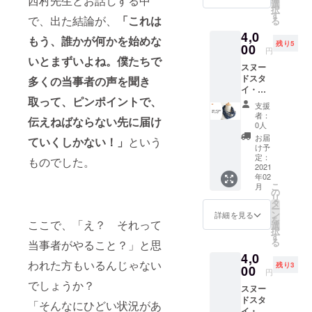
西村先生とお話しする中
介著
ます。
選
イトが
で、イ
択
『脳が
発送
す
見られ
ンター
で、出た結論が、
「これは
る
壊れ
は、ク
る環境
ネット
4,0
た』
ラウド
である
もう、誰かが何かを始めな
で動画
残り5
『脳は
00
ファン
ことが
配信サ
円
回復す
ディン
いとまずいよね。僕たちで
条件と
イトが
スヌー
る』２
グ終了
なりま
見られ
ドスタ
多くの当事者の声を聞き
冊にご
後とな
す。た
る環境
イ・
本人が
りま
だし、
である
取って、ピンポイントで、
ベー
サイン
す。 動
動画は
ことが
支援
シック
したも
画に関
不要、
者：
条件と
伝えねばならない先に届け
fromao
のを送
して
0人
書籍だ
なりま
ooさん
付しま
は、動
けで良
お届
す。た
ていくしかない！」
という
からの
す。ま
画配信
け予
いとい
だし、
リター
た別途
定：
サイト
ものでした。
う場合
動画は
ンで
2021
メール
での
は、備
不要、
年02
す。 は
にて、
URLを
考欄に
サイン
こ
月
じめか
サン
の
お伝え
その旨
入りの
リ
らねじ
キュー
タ
する形
を記載
書籍だ
ー
れた輪
動画と
ン
でのリ
詳細を見る
してく
けで良
を
ここで、「え？ それって
の形に
鈴木大
選
ターン
ださ
いとい
択
なって
介の講
す
になり
い。 な
う場合
る
当事者がやること？」と思
いて、
演動画
ますの
お、こ
は、備
4,0
さっと
を送り
で、イ
のクラ
考欄に
われた方もいるんじゃない
残り3
かぶる
00
ます。
ンター
ウド
円
その旨
だけで
発送
ネット
ファン
でしょうか？
を記載
スヌー
おしゃ
は、ク
で動画
ディン
してく
ドスタ
れにキ
ラウド
「そんなにひどい状況があ
配信サ
グで
ださ
イ・ピ