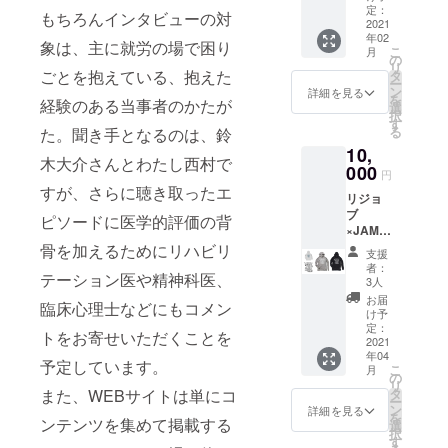
承の
さい。
で、手
WEBサ
facebo
定：
もちろんインタビューの対
上、支
発送は
が塞
イト
2021
okペー
援をお
NPO法
がって
年02
に、バ
ジで連
象は、主に就労の場で困り
願いい
こ
人Re
月
いる時
ナー広
絡など
の
たしま
リ
ジョブ
でも使
告を1年
ごとを抱えている、抱えた
を行う
タ
す。 書
ー
大阪か
いやす
間掲載
予定で
ン
詳細を見る
籍内容
を
らいた
いよ
経験のある当事者のかたが
する権
す。通
選
等につ
択
しま
う、持
利で
常月々
す
いて
る
た。聞き手となるのは、鈴
す。 な
ち手は
す。バ
1,980、
『言語
お、在
肩掛け
10,
ナーが
年間
木大介さんとわたし西村で
聴覚士
庫の関
が出来
ない場
000
23,760
円
のお仕
係で、
る十分
合はこ
円のと
すが、さらに聴き取ったエ
事』
発送が
な長さ
リジョ
ちらで
ころを
https://
遅れる
です。
ブ
デザイ
10,000
ピソードに医学的評価の背
www.a
ものも
×JAMM
ン、製
円で！
mazon.
ありま
INの
骨を加えるためにリハビリ
作しま
支援
co.jp/dp
す。あ
パー
すので
者：
/B08JD
らかじ
テーション医や精神科医、
カー
ご安心
3人
TRKZH/
めご了
JAMMI
くださ
お届
臨床心理士などにもコメン
『いう
承くだ
NとRe
い。 お
け予
こと聞
さい。
ジョブ
届け予
定：
トをお寄せいただくことを
かへん
※支援
のコラ
2021
定日：
脳やけ
時、備
年04
ボパー
2021年
予定しています。
こ
ど』
月
考欄に
カー！
2月（冊
の
リ
https://
ご希望
昨年の7
子）
また、WEBサイトは単にコ
タ
ー
www.a
の色と
月に、
2021年
ン
詳細を見る
を
mazon.
サイズ
ンテンツを集めて掲載する
JAMMI
3月
選
択
co.jp/gp
をご記
N(
（WEB
す