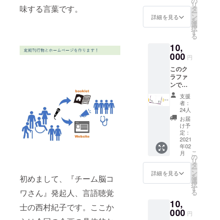
お願い
容は、
の
での
デザイ
す。素
リ
の素敵
ディン
分で
味する言葉です。
いたし
高次脳
タ
URLを
ンの
敵で
ー
なス
グで
す。 講
ます。
機能障
ン
お伝え
詳細を見る
白、
しょ
を
トー
は、支
演はオ
害に関
選
する形
黒、ネ
う？ 色
択
リー、
援を兼
ンライ
係する
す
でのリ
イ
は、生
る
コンセ
ねたリ
ンで行
ものに
ターン
ビー、
成りと
プトな
10,
ターン
いま
限りま
になり
ワイン
赤の2
どにつ
になり
す。 打
000
す。 講
ますの
レッ
円
色。ど
いて、
ますの
ち合わ
演時間
で、イ
ド、マ
ちらが
詳細は
このク
で、一
せは
は60分
ンター
スター
良いか
HPで！
ラファ
般に販
NPO法
程度で
ネット
ド、ラ
備考欄
展示会
ンで作
売され
人Re
お願い
で動画
イトブ
に記入
もあり
る冊子1
ている
ジョブ
しま
配信サ
ルー、
支援
してく
ます。
年分 こ
物より
大阪を
す。 講
イトが
者：
グ
ださい
https://f
のクラ
高くな
通じて
演開催
24人
見られ
レー、
ね。 発
romaoo
ファン
ります
メール
期間：
る環境
お届
モスグ
送は
o.store
で集め
ことを
で行い
2021年
け予
である
リー
NPO法
s.jp な
た資金
ご了承
ます。
定：
6月まで
ことが
ン、ピ
人Re
お、こ
で作ら
2021
の上、
また、
条件と
ンク、
ジョブ
年02
のクラ
れ、
支援を
講演内
なりま
生成
大阪か
こ
月
ウド
2021年
お願い
容は、
の
す。た
り、ブ
らいた
リ
ファン
2月に第
いたし
高次脳
タ
だし、
ルーグ
しま
ー
ディン
1号を発
ます。
機能障
ン
詳細を見る
動画は
リーン
す。 な
を
初めまして、『チーム脳コ
グで
行する
害に関
選
不要、
の11
お、在
択
は、支
冊子、
係する
す
書籍だ
色、そ
ワさん』発起人、言語聴覚
庫の関
る
援を兼
通常は1
ものに
けで良
してレ
係で、
10,
ねたリ
冊1,000
限りま
いとい
士の西村紀子です。ここか
ディー
発送が
ターン
円で、
000
す。 講
う場合
円
スの白
遅れる
になり
年間だ
演時間