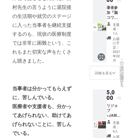
り、障
円
ねたリ
支援』
スヌー
デザイ
がいの
ターン
村先生の言うように退院後
著者参
に鈴木
ドとし
ンされ
あるな
になり
加『脳
大介が
て首の
た
しに関
の生活期や就労のステージ
ますの
コワさ
サイン
保温や
ファッ
わらず
で、一
ん支援
したも
汗取り
に入った当事者を継続支援
ショ
広く多
支援
般に販
ガイ
のを送
にした
ン）」
者：
くの方
売され
ド』読
付しま
するのも、現状の医療制度
り、自
1人
の商品
に使っ
ている
書会参
す。ま
由な感
です。
お届
ていた
価格よ
では非常に困難という、こ
加権2回
た別途
覚で使
け予
水分を
だけま
り高く
分 著者
メール
定：
える
よく吸
す。
なりま
れもまた切実な声をたくさ
が読書
2021
にて、
「アダ
収し柔
色：
すこと
年02
会に参
サン
プティ
らかく
ベー
ん聴きました。
をご了
こ
月
加する
キュー
の
ブ
肌触り
シック
承の
リ
権利で
動画と
タ
ファッ
のいい
（ネイ
上、支
ー
す。サ
鈴木大
ン
ション
詳細を見る
ダブル
ビー×生
援をお
を
ン
介の講
選
（肢体
ガーゼ
成りの
願いい
択
キュー
演動画
す
不自由
を使用
ベース
たしま
る
動画付
を送り
当事者は分かってもらえず
者の利
してお
カ
す。 書
5,0
きで
ます。
便性を
り、障
ラー）
籍内容
す。読
に、苦しんでいる。
00
動画に
考えて
がいの
円
素材：
等につ
書会は
関して
デザイ
あるな
綿
いて
医療者や支援者も、分かっ
リジョ
著者、
は、動
ンされ
しに関
100％
https://
ブ
鈴木大
画配信
た
わらず
サイ
www.sh
てあげられない、助けてあ
×JAMM
介をゲ
サイト
ファッ
広く多
ズ：フ
inchosh
INの
ストに
での
ショ
くの方
支援
げられないことに、苦しん
リーサ
a.co.jp/
トート
オンラ
URLを
ン）」
者：
に使っ
イズ
book/61
バッグ
インで
お伝え
4人
の商品
でいる。
ていた
（全周
0673/
NPO法
行いま
する形
です。
お届
だけま