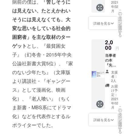
病前の僕は、
「苦しそうに
村正夫
2021
演動画
する形
年02
さんの
を送り
でのリ
は見えない、たとえかわい
こ
月
手記。
ます。
の
ターン
リ
『「脳
発送
タ
になり
そうには見えなくても、大
ー
卒中
は、ク
ン
ますの
詳細を見る
を
は、治
変な思いをしている社会的
ラウド
選
で、イ
択
ります
ファン
す
ンター
る
困窮者」を主な取材のター
か?」失
ディン
ネット
2,0
語症・
グ終了
で動画
ゲット
とし、『最貧困女
右半身
00
後とな
配信サ
円
不随・
りま
イトが
子』（幻冬舎・2015年中央
当事者
高次脳
す。 動
見られ
の本
機能障
画に関
る環境
公論社新書大賞5位）、『家
『失語
害との
して
である
症・右
闘い』
は、動
のない少年たち』（文庫版
ことが
支援
半身不
です。
画配信
条件と
者：
随・高
より講談社・『ギャングー
発送
サイト
2人
なりま
次脳機
は、ク
での
す。た
お届
ス』として漫画化、映画
能障害
ラウド
URLを
け予
だし、
との闘
ファン
定：
お伝え
動画は
化）、『老人喰い』（ちく
い―脳
2021
ディン
する形
不要、
年02
卒中の
グ終了
でのリ
サイン
ま新書・MBS系にてドラマ
こ
月
方の気
後とな
の
ターン
入りの
リ
持ち
りま
タ
になり
化）などを代表作とするル
書籍だ
ー
が、よ
す。 な
ン
ますの
詳細を見る
けで良
を
く分か
お、こ
ポライターでした。
選
で、イ
いとい
択
る
のクラ
す
ンター
う場合
る
本。』
ウド
ネット
は、備