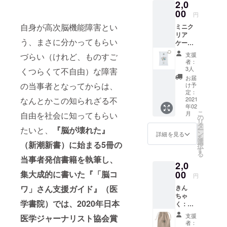
2,0
失語症
ファン
で動画
考欄に
の当事
00
ディン
配信サ
その旨
円
者、吉
グで
イトが
を記載
自身が高次脳機能障害とい
ミニク
村正夫
は、支
見られ
してく
リア
さんの
援を兼
る環境
ださ
う、まさに分かってもらい
ケー
手記。
ねたリ
である
い。 な
ス：り
『失語
ターン
ことが
お、こ
支援
づらい（けれど、ものすご
じょ
症・右
になり
条件と
者：
のクラ
ぶーく
半身不
ますの
3人
くつらくて不自由）な障害
なりま
ウド
んグッ
随・高
で、一
す。た
お届
ファン
ズ NPO
次脳機
の当事者となってからは、
般に販
け予
だし、
ディン
法人Re
能障害
定：
売され
動画は
グで
なんとかこの知られざる不
ジョブ
2021
との闘
ている
不要、
は、支
年02
大阪か
い―脳
物より
サイン
援を兼
こ
月
自由を社会に知ってもらい
ら、
卒中の
の
高くな
入りの
ねたリ
リ
カード
方の気
タ
ります
書籍だ
ターン
たいと、
『脳が壊れた』
ー
類や小
持ち
ン
ことを
詳細を見る
けで良
になり
を
物の整
が、よ
選
ご了承
いとい
（新潮新書）に始まる5冊の
ますの
択
理に
く分か
す
の上、
う場合
で、一
る
ぴった
る
当事者発信書籍を執筆し、
支援を
は、備
般に販
2,0
りな、
本。』
お願い
考欄に
売され
マス
集大成的に書いた『「脳コ
00
です。
いたし
その旨
円
ている
コット
発送
ます。
を記載
価格よ
ワ」さん支援ガイド』（医
きん
キャラ
は、ク
出版
してく
り高く
ちゃ
クター
ラウド
社：風
ださ
なりま
学書院）では、
2020年日本
く：り
「リ
ファン
媒社 発
い。 な
すこと
じょ
ジョ
ディン
売日：
お、こ
支援
医学ジャーナリスト協会賞
をご了
ぶーく
ぶーく
グ終了
2018/7/
者：
のクラ
承の