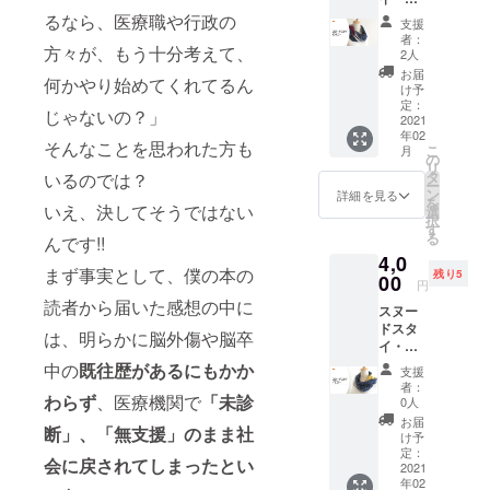
マる
ファン
イトが
は、支
い。 な
オニー
「ス
るなら、医療職や行政の
ディン
見られ
援を兼
支援
お、こ
fromao
ヌード
グ終了
る環境
者：
ねたリ
のクラ
方々が、もう十分考えて、
ooさん
タイプ
後とな
2人
である
ターン
ウド
からの
のスタ
りま
ことが
お届
になり
ファン
何かやり始めてくれてるん
リター
イ」で
す。 動
け予
条件と
ますの
ディン
ンで
す。あ
定：
画に関
なりま
で、一
じゃないの？」
グで
す。 は
2021
る時は
して
す。た
般に販
は、支
年02
じめか
スタイ
は、動
だし、
そんなことを思われた方も
売され
援を兼
こ
月
らねじ
（よだ
の
画配信
動画は
ている
ねたリ
リ
れた輪
れか
タ
いるのでは？
サイト
不要、
価格よ
ターン
ー
の形に
け）と
ン
での
詳細を見る
サイン
り高く
になり
を
なって
いえ、決してそうではない
して水
選
URLを
入りの
なりま
ますの
択
いて、
分を受
す
お伝え
書籍だ
すこと
で、一
る
んです!!
さっと
け止め
する形
けで良
をご了
般に販
4,0
かぶる
たり、
でのリ
いとい
承の
売され
まず事実として、僕の本の
残り5
だけで
00
またあ
ターン
う場合
円
上、支
ている
おしゃ
る時は
になり
は、備
読者から届いた感想の中に
援をお
価格よ
スヌー
れにキ
スヌー
ますの
考欄に
願いい
り高く
ドスタ
マる
ドとし
で、イ
は、明らかに脳外傷や脳卒
その旨
たしま
なりま
イ・イ
「ス
て首の
ンター
を記載
す。 書
すこと
エロー
ヌード
中の
既往歴があるにもかか
保温や
ネット
してく
支援
籍内容
をご了
fromao
タイプ
汗取り
で動画
者：
ださ
等につ
承の
ooさん
わらず
、医療機関で
「未診
のスタ
にした
0人
配信サ
い。 な
いて
上、支
からの
イ」で
り、自
イトが
お届
お、こ
https://
援をお
断」、「無支援」のまま社
リター
す。あ
由な感
け予
見られ
のクラ
www.a
願いい
ンで
る時は
定：
覚で使
る環境
ウド
mazon.
会に戻されてしまったとい
たしま
す。 は
2021
スタイ
える
である
ファン
co.jp/gp
す。 書
年02
じめか
（よだ