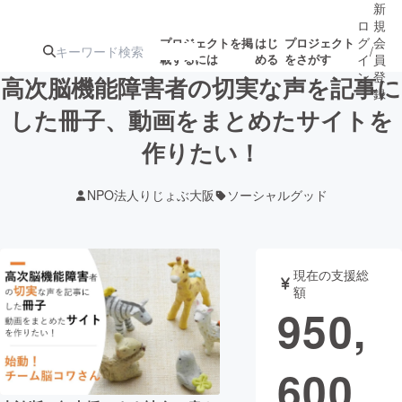
新
ロ
規
グ
会
プロジェクトを掲
はじ
プロジェクト
/
載するには
める
をさがす
イ
員
ン
登
高次脳機能障害者の切実な声を記事に
録
した冊子、動画をまとめたサイトを
作りたい！
人気のプロ
注目のリ
注目の新着プロ
募集終了が近いプ
もうすぐ公開
ジェクト
ターン
ジェクト
ロジェクト
されます
NPO法人りじょぶ大阪
ソーシャルグッド
アート・写真
音楽
現在の支援総
テクノロジー・ガジェット
ゲーム・サ
額
950,
映像・映画
書籍・雑誌
600
ビジネス・起業
チャレンジ