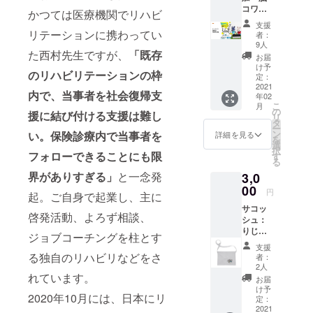
する形
ング終
コワさ
ング終
でのリ
かつては医療機関でリハビ
了後と
ん支援
了後と
ターン
なりま
支援
ガイ
なりま
リテーションに携わってい
になり
者：
す。
ド』読
す。 動
ますの
9人
た西村先生ですが、
「既存
書会参
画に関
で、イ
お届
加権1回
して
ンター
け予
のリハビリテーションの枠
分 著者
は、動
定：
ネット
が読書
2021
画配信
で動画
内で、当事者を社会復帰支
年02
会に参
サイト
配信サ
こ
月
加する
での
の
イトが
援に結び付ける支援は難し
リ
権利で
URLを
タ
見られ
ー
す。サ
お伝え
ン
い。保険診療内で当事者を
る環境
詳細を見る
を
ン
する形
選
である
択
キュー
フォローできることにも限
でのリ
す
ことが
る
動画付
ターン
条件と
界がありすぎる」
と一念発
3,0
きで
になり
なりま
す。 読
00
ますの
す。た
円
起。ご自身で起業し、主に
書会は
で、イ
だし、
サコッ
著者、
ンター
動画は
啓発活動、よろず相談、
シュ：
鈴木大
ネット
不要、
りじょ
介をゲ
で動画
書籍だ
ジョブコーチングを柱とす
ぶーく
ストに
配信サ
けで良
支援
んグッ
オンラ
る独自のリハビリなどをさ
イトが
いとい
者：
ズ NPO
インで
見られ
2人
う場合
法人Re
れています。
行いま
る環境
は、備
お届
ジョブ
す。読
である
け予
考欄に
2020年10月には、日本にリ
大阪か
書会は
定：
ことが
その旨
ら、
2021
複数回
条件と