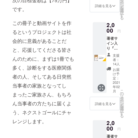
次の目標金額は【75万円】
タ
ー
の二人
ン
詳細を見る
を
です。
による
選
択
サン
す
る
キュー
この冊子と動画サイトを作
2,0
動画で
す。 今
00
円
るというプロジェクトは社
回のク
著者サ
ラウド
会的に意義があることだ
イン入
ファン
り『脳
ディン
と、応援してくださる皆さ
がこわ
グのお
支援
れた』
んのために、まずは1冊でも
礼を動
者：
と鈴木
画でお
14人
多く、診断をする医療関係
大介さ
送りし
お届
んの講
ます。
け予
者の人、そしてある日突然
演動画
動画配
定：
鈴木大
2021
信サイ
当事者の家族となってし
年02
介著
トでの
こ
月
『脳が
URLを
の
まったご家族さん、もちろ
リ
こわれ
お伝え
タ
ー
た』に
ん当事者の方たちに届くよ
する形
ン
詳細を見る
を
ご本人
でのリ
選
択
う、ネクストゴールにチャ
がサイ
ターン
す
る
ンした
になり
レンジします。
2,0
ものを
ますの
送付し
00
で、動
円
ます。
画配信
著者サ
また別
サイト