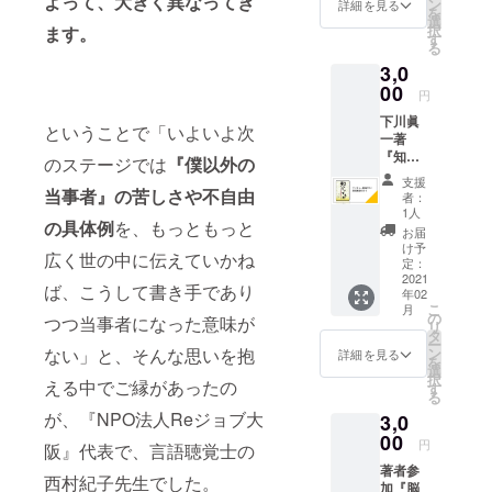
よって、大きく異なってき
た別途
26cm
ン
る場合
詳細を見る
ます。
https://
を
メール
素材・
選
がござ
出版
www.sh
択
ます。
にて、
コット
す
いま
社：風
inchosh
る
サン
ン・ポ
す。あ
媒社 発
a.co.jp/
3,0
キュー
リエス
らかじ
売日：
book/61
動画と
00
テル 発
めご了
2018/7/
円
0754/
西村紀
送は、
承くだ
1
下川眞
子の講
クラウ
さい。
ということで「いよいよ次
Amazo
一著
演動画
ドファ
使用上
n
『知っ
を送り
ンディ
のステージでは
『僕以外の
の注
https://
とい
ます。
ング終
意 直
www.a
支援
てぇや
当事者』の苦しさや不自由
発送
了後と
射日光
者：
mazon.
これが
は、ク
なりま
1人
やライ
co.jp/dp
の具体例
を、もっともっと
高次脳
ラウド
す。
トに長
お届
/483315
機能障
ファン
け予
時間さ
3173
広く世の中に伝えていかね
害者や
ディン
定：
らすと
で』に
2021
グ終了
変色す
ば、こうして書き手であり
年02
鈴木大
後とな
る可能
こ
月
介と西
りま
の
つつ当事者になった意味が
性があ
リ
村紀子
す。 動
タ
ります
ー
のサン
画に関
ない」と、そんな思いを抱
ン
詳細を見る
のでご
を
キュー
して
選
注意く
択
える中でご縁があったの
動画を
は、動
す
ださ
る
添え
画配信
い。 発
が、『NPO法人Reジョブ大
3,0
て。 発
サイト
送は、
送は、
00
での
クラウ
円
阪』代表で、言語聴覚士の
クラウ
URLを
ドファ
著者参
ドファ
お伝え
ンディ
西村紀子先生でした。
加『脳
ンディ