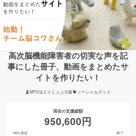
高次脳機能障害者の切実な声を記
事にした冊子、動画をまとめたサ
イトを作りたい！
NPO法人りじょぶ大阪
ソーシャルグッド
現在の支援総額
950,600
円
終了
190
%達成