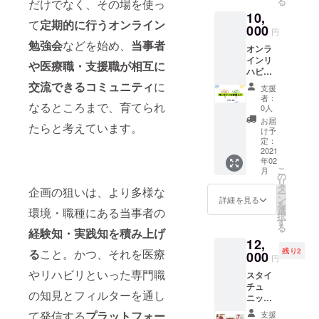
る
/produc
だけでなく、その場を使っ
入くだ
https://j
サイ
t/B08R
さい。
10,
ammin.
ト）
て
定期的に行うオンライン
66CLW
見本は
co.jp/ )
000
円
K
こちら
がデザ
勉強会
などを始め、
当事者
です。
オンラ
インし
https://f
インリ
たNPO
や医療職・支援職が相互に
orms.gl
ハビ
法人Re
e/89YP
リ 30
ジョブ
交流できるコミュニティ
に
支援
vKrgK
分×6回
のTシャ
者：
なるところまで、育てられ
RUAfW
分 西村
ツを販
0人
9eA
紀子が
売しま
お届
たらと考えています。
実施し
した。
け予
ている
おしゃ
定：
オンラ
2021
れなデ
年02
インリ
ザイ
こ
月
ハビリ
ン、肌
の
リ
30分、6
触りの
タ
企画の狙いは、より多様な
ー
回分を
よい生
ン
詳細を見る
を
リター
地で大
選
環境・職種にある当事者の
択
ンにし
人気
す
る
まし
経験知・実践知を積み上げ
だった
12,
た。 オ
コラボT
る
こと。かつ、それを医療
残り2
ンライ
000
シャツ
円
ンリハ
です
やリハビリといった専門職
スタイ
ビリに
が、な
チュ
ついて
んと、
の知見とフィルターを通し
ニッ
の詳細
同じデ
ク・
はこち
ザイン
て発信する
プラットフォー
支援