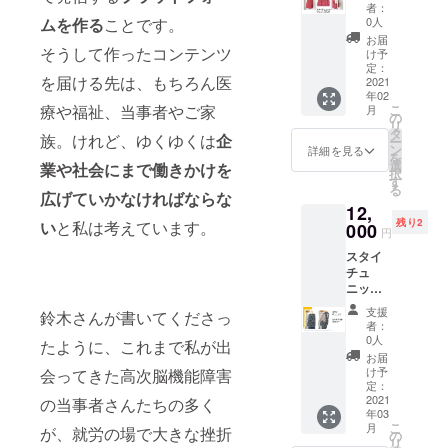
チェ
らをご
でパー
者：
リーピ
覧くだ
ムを作る
ことです。
カーが
0人
ンク
さい。
登場で
お届
fromao
そうして作ったコンテンツ
https://
す！ み
け予
ooさん
peraich
定：
んな価
を届ける先は、もちろん医
からの
2021
i.com/la
値があ
年02
リター
nding_p
るとい
療や福祉、当事者やご家
こ
月
ンで
ages/vi
の
うメッ
リ
す。 病
ew/kuru
タ
セージ
族。けれど、ゆくゆくは
企
ー
気や障
minom
ン
をのせ
詳細を見る
を
がいな
orionlin
選
たイラ
業や社会にまで働きかけを
択
どでよ
e
す
ストデ
る
だれが
広げていかなければならな
ザイ
12,
出る人
ン。倒
残り2
い
と私は考えています。
に着て
000
れた木
円
いただ
は、あ
スタイ
きた
る日突
チュ
い、よ
然、障
ニッ
だれか
害者に
ク・
け機能
なった
支援
鈴木さんが書いてくださっ
ミッド
のつい
ことを
者：
ナイト
た服
0人
表して
たように、これまで私が出
フラ
「スタ
いま
お届
ワー
イチュ
け予
会ってきた高次脳機能障害
す。で
fromao
ニッ
定：
も、た
ooさん
2021
の当事者さんたちの多く
ク」で
くさん
年03
からの
す。ス
の動物
こ
月
が、就労の場で大きな挫折
リター
タイ
の
や植物
リ