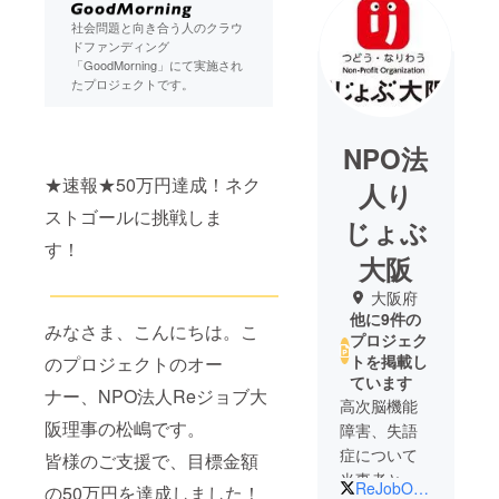
社会問題と向き合う人のクラウ
ドファンディング
「GoodMorning」にて実施され
たプロジェクトです。
NPO法
★速報★50万円達成！ネク
人り
ストゴールに挑戦しま
じょぶ
す！
大阪
大阪府
他に9件の
みなさま、こんにちは。こ
プロジェク
トを掲載し
のプロジェクトのオー
ています
ナー、NPO法人Reジョブ大
高次脳機能
阪理事の松嶋です。
障害、失語
症について
皆様のご支援で、目標金額
当事者とと
ReJobOsaka
の50万円を達成しました！