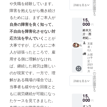
ンで
（よだ
タ
が囲ん
ー
や失職を経験しています。
す。 病
れか
ン
詳細を見る
でいま
を
気や障
け）と
選
す。 色
障害を抱えながら働き続け
択
がいな
チュ
す
は、グ
る
どでよ
ニック
るためには、まずご本人が
レイ
15,
だれが
（上
（灰
出る人
000
衣）を
自身の障害を良く知って、
色）、
円
に着て
一緒に
ブラッ
鈴木大
不自由を障害化させない対
いただ
着用す
ク
介・西
きた
ること
（黒）
応方法を学んでいく
ことが
村紀子
い、よ
で、ま
、オー
「チー
だれか
るで自
トミー
支援
大事ですが、どんなにご本
ム脳コ
け機能
然な重
者：
ル（杢
ワさ
のつい
ね着の
0人
ホワイ
人が頑張ったところで、雇
ん」
た服
洋服を
お届
ト）の3
zoomセ
「スタ
着てい
け予
用する側に理解がなけれ
色から
ミナー
イチュ
定：
るみた
選べま
主催権
2021
ニッ
ば、継続した就労は難しい
い！
す。 サ
年02
鈴木大
ク」で
ストレ
イズは
こ
月
のが現実です。一方で、理
介と西
す。ス
の
スフ
S、M、
リ
村紀子
タイ
タ
リーな
Lサイズ
ー
解がある職場の場合では、
のチー
（よだ
ン
着心地
詳細を見る
から選
を
ム脳コ
れか
選
で見た
べま
当事者も緩やかな回復とと
択
ワさん
け）と
す
目もお
す。 発
る
を講師
チュ
しゃ
もに就労継続が可能になっ
送は
15,
に迎え
ニック
れ！
NPO法
た講演
000
（上
たケースを見てきました。
背中が
円
人Re
会を主
衣）を
クロス
ジョブ
オンラ
催する