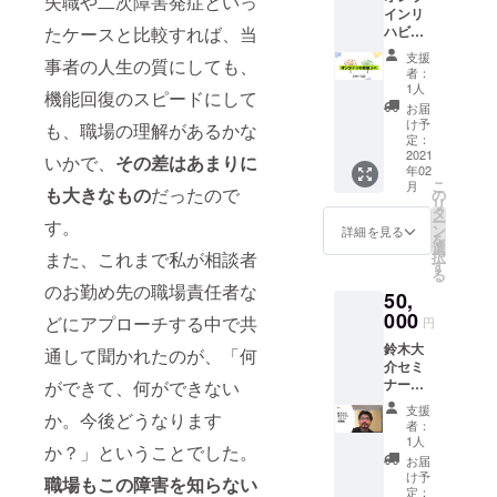
失職や二次障害発症といっ
一緒に
したデ
大阪か
インリ
権利1回
着用す
ザイン
らいた
たケースと比較すれば、当
ハビ
分で
ること
のチュ
しま
リ 30
す。 講
で、ま
ニック
支援
す。 な
事者の人生の質にしても、
分×10回
演はオ
るで自
は軽く
者：
お、在
分 西村
ンライ
然な重
1人
引っ張
機能回復のスピードにして
庫の関
紀子が
ンで行
ね着の
るだけ
お届
係で、
実施し
いま
洋服を
け予
で首回
も、職場の理解があるかな
発送が
ている
す。 打
定：
着てい
りと袖
遅れる
オンラ
2021
ち合わ
いかで、
その差はあまりに
るみた
ぐりが
ものも
年02
インリ
せは
い！
大きく
ありま
こ
月
ハビリ
も大きなもの
だったので
NPO法
の
ストレ
開く構
す。あ
リ
30分、
人Re
タ
スフ
造で、
らかじ
ー
す。
10回分
ジョブ
ン
リーな
詳細を見る
腕を動
めご了
を
をリ
大阪を
選
着心地
かしづ
承くだ
また、これまで私が相談者
択
ターン
通じて
す
で見た
らい方
さい。
る
にしま
メール
目もお
も楽に
のお勤め先の職場責任者な
※支援
50,
した。
で行い
しゃ
着脱で
時、備
オンラ
000
ます。
れ！
どにアプローチする中で共
きます
円
考欄に
インリ
また、
背中が
たくさ
ご希望
鈴木大
ハビリ
通して聞かれたのが、「何
講演内
クロス
んの工
の色と
介セミ
につい
容は、
したデ
夫がつ
サイズ
ナー主
ができて、何ができない
ての詳
高次脳
ザイン
まった
をご記
催権 鈴
細はこ
機能障
のチュ
アダプ
支援
入くだ
か。今後どうなります
木大介
ちらを
害に関
ニック
者：
ティブ
さい。
を講師
ご覧く
係する
1人
は軽く
ファッ
か？」ということでした。
に迎え
ださ
ものに
引っ張
お届
ション
た講演
い。
限りま
け予
るだけ
職場もこの障害を知らない
の商品
会を主
https://
定：
す。 講