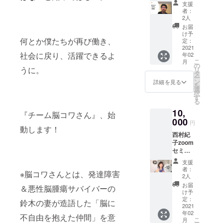
ます。
ナー主
脳やけ
あると
「みん
支援
援をお
ンドで
間をぜ
https://f
催権 鈴
ど』
いう
な価値
者：
願いい
す。
ひ体験
romaoo
木大介
と、別
メッ
2人
があ
たしま
fromao
してく
o.store
を講師
途メー
セージ
る」と
お届
す。 書
ooの製
ださ
s.jp な
に迎え
ルに
をのせ
け予
いう
籍内容
品を身
い。
何とか僕たちが再び働き、
お、こ
た講演
て、サ
定：
たイラ
メッ
等につ
に着け
fromao
のクラ
会を主
2021
ン
ストデ
セージ
いて
た瞬
社会に戻り、活躍できるよ
ooさん
年02
ウド
催する
キュー
ザイ
をのせ
https://
こ
間、
月
の素敵
ファン
権利1回
動画と
の
ン。倒
たイラ
うに。
www.ko
リ
パッと
なス
ディン
分で
西村紀
タ
れた木
ストデ
ngoshu
ー
笑顔が
トー
グで
す。 講
子の講
ン
は、あ
詳細を見る
ザイ
ppan.co
を
広がり
リー、
は、支
演はオ
演動画
選
る日突
ン。倒
.jp/book
択
ます。
コンセ
援を兼
ンライ
を送り
す
然、障
れた木
/b52485
る
ご本人
プトな
ねたリ
ンで行
ます。
害者に
は、あ
8.html
もその
どにつ
10,
ターン
いま
発送
『チーム脳コワさん』、始
なった
る日突
まわり
いて、
になり
す。 打
000
は、ク
ことを
然、障
円
にいる
詳細は
ますの
ち合わ
動します！
ラウド
表して
害者に
人も。
HPで！
西村紀
で、一
せは
ファン
いま
なった
この世
展示会
子zoom
般に販
NPO法
ディン
す。で
ことを
界が変
もあり
セミ
売され
人Re
グ終了
も、た
表して
わるよ
ます。
ナー主
ている
ジョブ
後とな
くさん
いま
支援
うな瞬
https://f
催権 西
物より
大阪を
りま
の動物
者：
す。で
※脳コワさんとは、発達障害
間をぜ
romaoo
村紀子
高くな
通じて
す。 動
2人
や植物
も、た
ひ体験
o.store
を講師
ります
メール
画に関
が囲ん
お届
くさん
＆悪性脳腫瘍サバイバーの
してく
s.jp な
に迎え
ことを
で行い
して
け予
でいま
の動物
ださ
お、こ
た講演
ご了承
ます。
定：
は、動
す。
鈴木の妻が造語した「脳に
や植物
い。
のクラ
会を主
2021
の上、
また、
画配信
ベー
が囲ん
fromao
年02
ウド
催する
支援を
講演内
不自由を抱えた仲間」を意
サイト
シック
でいま
こ
月
ooさん
ファン
権利1回