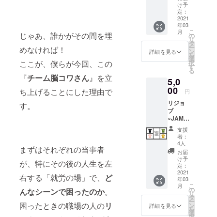
約
https://
人Re
す。読
でのリ
け予
水分を
す。
69cm）
www.sh
ジョブ
書会は
定：
ターン
よく吸
色：ピ
fromao
inchosh
大阪の
2021
複数回
になり
収し柔
オニー
ooは嚥
a.co.jp/
年03
グッズ
開催し
ますの
らかく
（ネイ
下障害
こ
book/61
月
ママに
じゃあ、誰かがその間を埋
ます。
の
で、イ
肌触り
ビー×生
（飲み
リ
0754/
ピッタ
このリ
タ
ンター
のいい
成りの
込むこ
ー
めなければ！
リ！
ターン
ン
ネット
詳細を見る
ダブル
ベース
とが難
を
JAMMI
はその
選
で動画
ガーゼ
に深い
しい状
ここが、僕らが今回、この
択
N×Re
うちの2
す
配信サ
を使用
赤紫の
態）の
る
ジョブ
回に参
イトが
してお
『
チーム脳コワさん
』を立
アクセ
ある娘
5,0
のトー
加でき
見られ
り、障
ント）
を介護
トバッ
00
る権利
る環境
ち上げることにした理由で
がいの
円
素材：
するお
グがリ
です。
である
あるな
綿
母さん
リジョ
ターン
す。
読書会
ことが
しに関
100％
が作っ
ブ
で登
の詳細
条件と
わらず
サイ
たブラ
×JAMM
場！ 去
は、決
なりま
広く多
ズ：フ
ンドで
INのT
年の7月
定しま
す。た
くの方
支援
リーサ
す。
シャツ
に、
したら
だし、
者：
に使っ
イズ
fromao
JAMMI
JAMMI
ご連絡
4人
動画は
ていた
（全周
ooの製
まずはそれぞれの当事者
NとRe
N(
差し上
不要、
お届
だけま
約
品を身
ジョブ
https://j
げま
け予
サイン
す。
69cm）
が、特にその後の人生を左
に着け
のコラ
ammin.
定：
す。 読
入りの
色：イ
fromao
た瞬
ボTシャ
2021
co.jp/ )
書会開
書籍だ
右する「就労の場」で、
ど
エロー
ooは嚥
間、
年03
ツ！ 昨
がデザ
催期
けで良
（ネイ
下障害
こ
パッと
月
年の7月
インし
の
間：
んなシーンで困ったのか
。
いとい
ビー×生
（飲み
リ
笑顔が
に、
たNPO
タ
2021年
う場合
成りの
込むこ
ー
広がり
JAMMI
困ったときの職場の人の
リ
法人Re
ン
2月～12
詳細を見る
は、備
ベース
とが難
を
ます。
N(
ジョブ
選
月
考欄に
に落ち
しい状
択