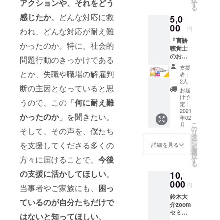
ご本人
アクションや、それをどう
https://j
のTシャ
す
その旨
着いた
態）の
る
もその
ammin.
ツ等を
を記載
黄色の
ある娘
感じたか
。どんな対応に救
まわり
5,0
co.jp/ )
販売し
してく
アクセ
を介護
にいる
がデザ
00
まし
ださ
円
ント）
われ、どんな対応が耐え難
するお
人も。
インし
た。そ
い。 な
素材：
母さん
この世
『言語
たNPO
の時に
かったのか。特に、社会的
お、こ
綿
が作っ
界が変
聴覚士
法人Re
販売し
のクラ
100％
たブラ
わるよ
のお仕
ジョブ
ていた
問題行動のきっかけである
ウド
サイ
ンドで
うな瞬
事』
のTシャ
トート
ファン
支援
ズ：フ
す。
間をぜ
『いう
とか、失職や職場の解雇判
ツを販
バッグ
者：
ディン
リーサ
fromao
ひ体験
こと聞
売しま
です。
2人
グで
イズ
ooの製
してく
断の主因となっていると思
かへん
した。
荷物の
お届
は、支
（全周
品を身
ださ
脳やけ
おしゃ
多いマ
け予
援を兼
約
うので、この「
何に耐え難
に着け
い。
ど』２
れなデ
定：
マに
ねたリ
69cm）
た瞬
fromao
冊セッ
2021
ザイ
ピッタ
ターン
かったのか
」を聞きたい。
fromao
間、
ooさん
年02
トと西
ン、肌
リ！
になり
ooは嚥
こ
パッと
月
の素敵
村紀子
触りの
の
もちろ
そして、その声を、僕たち
ますの
下障害
リ
笑顔が
なス
の講演
よい生
タ
ん、マ
で、一
（飲み
ー
広がり
トー
動画。
地で大
を支援してくださる多くの
ン
マじゃ
詳細を見る
般に販
込むこ
を
ます。
リー、
西村紀
人気の
選
なくて
売され
とが難
択
ご本人
コンセ
方々に届けることで、
今後
子著
JAMMI
す
も、何
ている
しい状
る
もその
プトな
『言語
NのT
でも
価格よ
態）の
まわり
の支援に活かしてほしい
。
どにつ
10,
聴覚士
シャ
ざっく
り高く
ある娘
にいる
いて、
のお仕
000
ツ。再
り入る
円
なりま
当事者やご家族にも、
困っ
を介護
人も。
詳細は
事』
び登場
この
すこと
するお
この世
HPで！
鈴木大
『いう
です！
バッグ
ているのが自分たちだけで
をご了
母さん
界が変
展示会
介zoom
こと聞
みんな
は超重
承の
が作っ
わるよ
もあり
セミ
かへん
価値が
はないと知ってほしい
。
宝！
上、支
たブラ
うな瞬