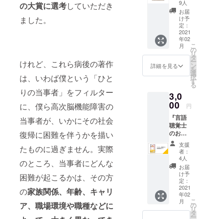
んグッ
ん」の
後とな
9人
1
の大賞に選考
していただき
ウド
上、支
ズ NPO
ミニク
りま
Amazo
お届
ファン
援をお
法人Re
リア
ました。
す。 な
け予
n
ディン
願いい
ジョブ
ケース
定：
お、こ
https://
グで
たしま
大阪か
2021
です。
のクラ
www.a
は、支
す。 書
年02
ら、旅
サイ
ウド
mazon.
援を兼
籍内容
こ
月
行や普
ズ：横
の
ファン
co.jp/dp
ねたリ
等につ
リ
段のか
6.5cm
タ
ディン
/483315
ターン
いて
ー
けれど、これら病後の著作
ばんの
、縦
ン
グで
詳細を見る
3521
になり
https://
を
中を整
11.5cm
選
は、支
ますの
www.sh
は、いわば僕という「ひと
択
理する
素
す
援を兼
で、一
inchosh
る
のに便
材・材
ねたリ
りの当事者」をフィルター
般に販
a.co.jp/
3,0
利なマ
質
ターン
売され
book/61
スコッ
00
PVC（
になり
に、僕ら高次脳機能障害の
円
ている
0673/
トキャ
厚さ
ますの
価格よ
『言語
ラク
当事者が、いかにその社会
0.8mm
で、一
り高く
聴覚士
ター
） 製造
般に販
なりま
のお仕
復帰に困難を伴うかを描い
「リ
工程
売され
すこと
事』と
ジョ
上、素
ている
支援
をご了
たものに過ぎません。実際
西村紀
ぶーく
材の特
物より
者：
承の
子の講
ん」の
性によ
4人
高くな
上、支
のところ、当事者にどんな
演動画
きん
り本体
ります
お届
援をお
西村紀
ちゃく
に多少
け予
ことを
困難が起こるかは、その方
願いい
子著
です。
定：
の擦り
ご了承
たしま
『言語
2021
サイ
跡やく
の
家族関係、年齢、キャリ
の上、
す。 書
年02
聴覚士
ズ：幅
もり、
支援を
籍内容
こ
月
のお仕
ア、職場環境や職種などに
20cm、
の
ぼこつ
お願い
等につ
リ
事』ま
高さ
タ
きが出
いたし
いて
ー