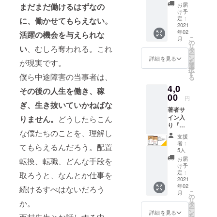
ド』と
ます。
動画と
お届
まだまだ働けるはずなの
鈴木大
発送
鈴木大
け予
介さん
は、ク
定：
に、働かせてもらえない。
介の講
の講演
2021
ラウド
演動画
年02
動画 鈴
活躍の機会を与えられな
ファン
を送り
こ
月
木大介
ディン
の
ます。
リ
い
、むしろ奪われる。これ
著『脳
グ終了
タ
発送
ー
コワさ
後とな
ン
は、ク
詳細を見る
が現実です。
を
ん支援
りま
選
ラウド
択
ガイ
す。 動
す
ファン
僕ら中途障害の当事者は、
る
ド』に
画に関
ディン
4,0
ご本人
して
グ終了
その後の人生を働き、稼
がサイ
00
は、動
後とな
円
ンした
ぎ、生き抜いていかねばな
画配信
りま
著者サ
ものを
サイト
す。 動
イン入
りません。
どうしたらこん
送付し
での
画に関
り『脳
ます。
URLを
して
な僕たちのことを、理解し
がこわ
また別
お伝え
は、動
支援
れた』
途メー
する形
画配信
者：
てもらえるんだろう。配置
『脳は
ルに
でのリ
5人
サイト
回復す
て、サ
ターン
での
お届
転換、転職、どんな手段を
る』2冊
ン
になり
け予
URLを
セット
キュー
定：
ますの
取ろうと、なんとか仕事を
お伝え
と鈴木
2021
動画と
で、イ
する形
年02
大介さ
続けるすべはないだろう
鈴木大
ンター
でのリ
こ
月
んの講
介の講
の
ネット
ターン
リ
か。
演動画
演動画
タ
で動画
になり
ー
鈴木大
を送り
ン
配信サ
詳細を見る
ますの
を