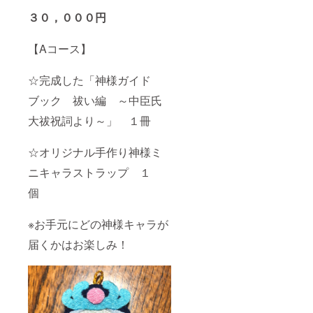
３０，０００円
【Aコース】
☆完成した「神様ガイド
ブック 祓い編 ～中臣氏
大祓祝詞より～」 １冊
☆オリジナル手作り神様ミ
ニキャラストラップ １
個
※お手元にどの神様キャラが
届くかはお楽しみ！