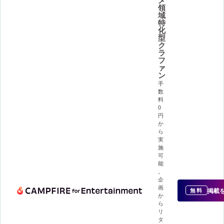
領
域
特
化
型
ク
ラ
フ
ァ
ン
手
数
料
0
円
か
ら
実
施
可
能
。
企
画
掲載
無料
か
ら
リ
タ