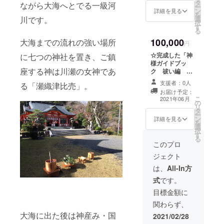
１冊 ☆
タ
ながら大海へとでる一級河
ー
オリジ
ン
詳細を見る
を
ナル神
選
川です。
択
様キャ
す
る
ラのし
100,000
おり
大海までの流れの強い場所
円
１枚
☆完成した「神
に七つの神社を置き、ご鎮
※お手元
様ガイドブッ
にどの
座する神は川瀬の女神であ
ク 祓い編 ～
神様
中臣氏大祓祝詞
キャラ
支援者：0人
る「瀬織津比売」。
より～」 ６０
が届く
お届け予定：
冊
かはお
こ
2021年06月
の
楽し
リ
タ
み！ ☆
ー
ン
詳細を見る
オリジ
を
選
ナル手
択
す
作りの
る
このプロ
神様ミ
ニキャ
ジェクト
ラ焼き
は、
All-In方
つけ木
版 Ａ
式
です。
５サイ
目標金額に
ズファ
イル
関わらず、
１枚
大海に出た後は神産み・国
2021/02/28
※お手元