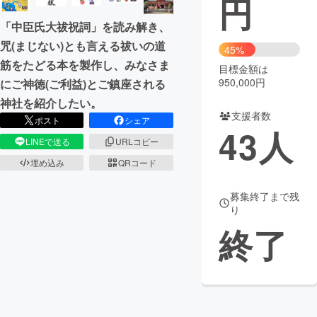
円
「中臣氏大祓祝詞」を読み解き、
まちづくり・地域活性化
咒(まじない)とも言える祓いの道
45%
筋をたどる本を製作し、みなさま
目標金額は
CAMPFIRE for Social Good
CAMPFIRE Creation
950,000円
にご神徳(ご利益)とご鎮座される
CAMPFIREふるさと納税
machi-ya
コミュニティ
神社を紹介したい。
支援者数
ポスト
シェア
43
人
LINEで送る
URLコピー
埋め込み
QRコード
募集終了まで残
り
終了