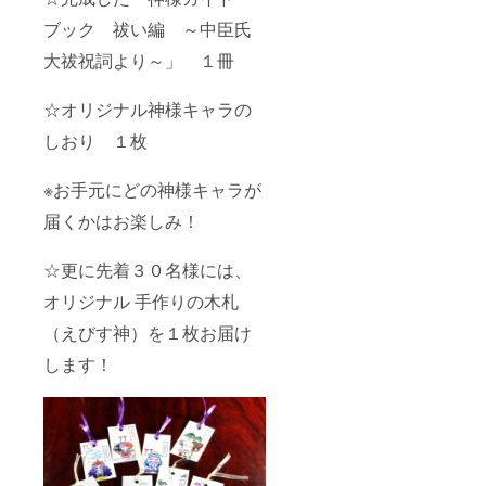
ブック 祓い編 ～中臣氏
大祓祝詞より～」 １冊
☆オリジナル神様キャラの
しおり １枚
※お手元にどの神様キャラが
届くかはお楽しみ！
☆更に先着３０名様には、
オリジナル 手作りの木札
（えびす神）を１枚お届け
します！