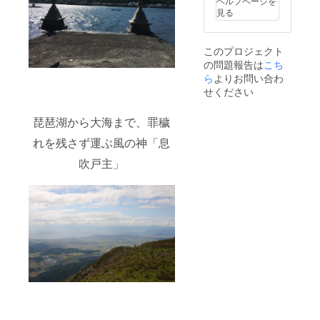
ヘルプページを
帳 １
見る
冊 ※
神様
キャラ
をお選
このプロジェクト
びいた
の問題報告は
こち
だけま
ら
よりお問い合わ
す！
せください
※裏面に
はお名
前をお
琵琶湖から大海まで、罪穢
入れし
ます！
れを残さず運ぶ風の神「息
※ご支
援時、
吹戸主」
必ず備
考欄に
ご希望
のお名
前をご
記入く
ださ
い！