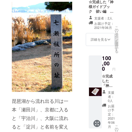
☆完成した「神
帳 １
様ガイドブッ
冊 ※神
ク 祓い編 ～
様キャ
中臣氏大祓祝詞
ラをお
支援者：2人
より～」 ３０
選びい
お届け予定：
冊
ただけ
こ
2021年06月
の
ます！
リ
タ
※裏面に
ー
ン
詳細を見る
はお名
を
選
前をお
択
す
入れし
る
ます！
100
※裏面は
,00
えびす
0
神で
円
す。 ※
☆完成
ご支援
した
時、必
「神様
ず備考
ガイド
欄にご
支援
ブッ
者：
希望の
ク 祓
琵琶湖から流れ出る川は一
0人
お名前
い編
お届
をご記
本「瀬田川」、京都に入る
～中臣
け予
入くだ
氏大祓
定：
さい！
と「宇治川」、大阪に流れ
祝詞よ
2021
年06
り
ると「淀川」と名前を変え
こ
月
～」
の
リ