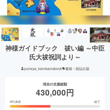
神様ガイドブック 祓い編 ～中臣
氏大祓祝詞より～
yumeya_kamisamabook
書籍・雑誌出版
現在の支援総額
430,000
円
終了
45
%達成