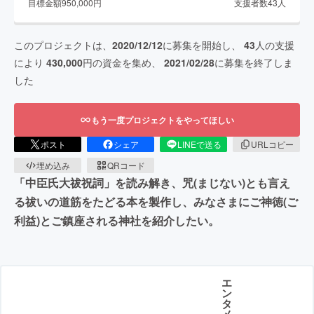
目標金額
950,000
円
支援者数
43
人
このプロジェクトは、
2020/12/12
に募集を開始し、
43
人の支援
により
430,000
円の資金を集め、
2021/02/28
に募集を終了しま
した
もう一度プロジェクトをやってほしい
ポスト
シェア
LINEで送る
URLコピー
埋め込み
QRコード
「中臣氏大祓祝詞」を読み解き、咒(まじない)とも言え
る祓いの道筋をたどる本を製作し、みなさまにご神徳(ご
利益)とご鎮座される神社を紹介したい。
エ
ン
タ
メ