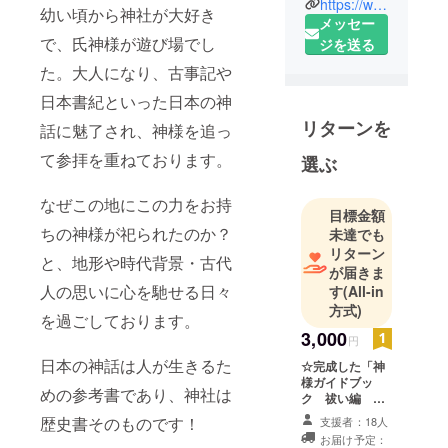
https://www.facebook.com/%E7%A5%9E%E6%A7%98%E3%82%AC%E3%82%A4%E3%83%89%E3%83%96%E3%83%83%E3%82%AF-102199564628862/
幼い頃から神社が大好き
メッセー
幼い頃から
で、氏神様が遊び場でし
ジを送る
人一倍感受
性が高く遊
た。大人になり、古事記や
び場はいつ
日本書紀といった日本の神
も神社の境
リターンを
話に魅了され、神様を追っ
内や教会の
て参拝を重ねております。
幼稚園でし
選ぶ
た。
なぜこの地にこの力をお持
目標金額
幼い頃から
ちの神様が祀られたのか？
未達でも
神様のそば
リターン
と、地形や時代背景・古代
に居ること
が届きま
人の思いに心を馳せる日々
す
(All-in
が大好き
方式)
だったのだ
を過ごしております。
と思いま
3,000
円
す。
日本の神話は人が生きるた
☆完成した「神
様ガイドブッ
めの参考書であり、神社は
ク 祓い編 ～
人と係わっ
中臣氏大祓祝詞
歴史書そのものです！
支援者：18人
ていくこと
より～」 １冊
お届け予定：
も好きでよ