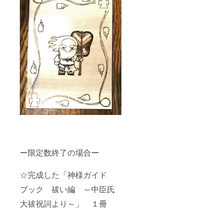
ー限定数終了の場合ー
☆完成した「神様ガイド
ブック 祓い編 ～中臣氏
大祓祝詞より～」 １冊