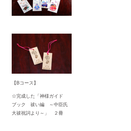
【Bコース】
☆完成した「神様ガイド
ブック 祓い編 ～中臣氏
大祓祝詞より～」 ２冊