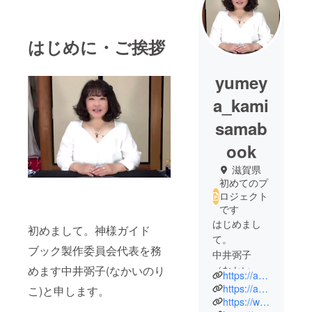
はじめに・ご挨拶
yumey
a_kami
samab
ook
滋賀県
初めてのプ
ロジェクト
です
はじめまし
初めまして。神様ガイド
て。
ブック製作委員会代表を務
中井弼子
（なかいの
めます中井弼子(なかいのり
https://ameblo.jp/sukorasuchika/
りこ）と申
https://ameblo.jp/yumeya1825/
こ)と申します。
します。
https://www.facebook.com/n.scholastica