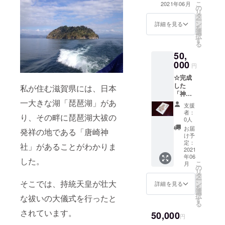
様キャ
こ
2021年06月
の
ラが届
リ
タ
くかは
ー
ン
詳細を見る
お楽し
を
選
み！
択
す
る
50,
000
円
☆完成
した
私が住む滋賀県には、日本
「神様
ガイド
一大きな湖「琵琶湖」があ
支援
ブッ
者：
り、その畔に琵琶湖大祓の
ク 祓
0人
い編
お届
発祥の地である「唐崎神
～中臣
け予
氏大祓
定：
社」があることがわかりま
祝詞よ
2021
年06
り
した。
こ
月
～」
の
リ
１冊 ☆
タ
ー
オリジ
そこでは、持統天皇が壮大
ン
詳細を見る
を
ナル神
選
択
な祓いの大儀式を行ったと
様キャ
す
る
ラ 手
されています。
50,000
作り御
円
朱印