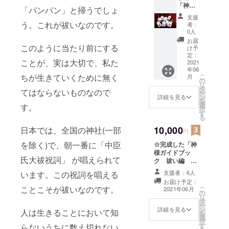
「神様
ズファ
て頂けます
「パンパン」と掃うでしょ
ガイド
イル
支援
よう願いを
ブッ
１枚
う。これが祓いなのです。
者：
ク 祓
（限定
込めて仲間
0人
い編
３０名
お届
と一緒に取
～中臣
このように当たり前にする
様） ※
け予
り組んでい
氏大祓
お手元
定：
ことが、実は大切で、私た
祝詞よ
2021
にどの
年06
り
神様
こ
ちが生きていくために無く
月
～」
キャラ
の
リ
１冊 ☆
が届く
タ
てはならないものなので
ー
オリジ
かはお
ン
詳細を見る
を
ナル神
楽し
選
す。
択
様キャ
み！
す
る
ラのし
おり
10,000
日本では、全国の神社(一部
円
神様
を除く)で、朝一番に「中臣
☆完成した「神
キャラ
様ガイドブッ
全９枚
氏大祓祝詞」 が唱えられて
ク 祓い編 ～
中臣氏大祓祝詞
支援者：6人
います。この祝詞を唱える
より～」 ４冊
お届け予定：
ことこそが祓いなのです。
こ
2021年06月
の
リ
タ
ー
ン
詳細を見る
人は生きることにおいて知
を
選
択
す
らないうちに数え切れない