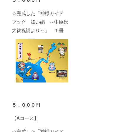
☆完成した「神様ガイド
ブック 祓い編 ～中臣氏
大祓祝詞より～」 １冊
５，０００円
【Aコース】
☆完成した「神様ガイド