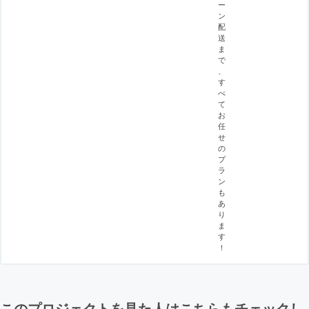
ー
ン
配
送
ま
で
、
す
べ
て
お
任
せ
の
プ
ラ
ン
も
あ
り
ま
す
！
このプロジェクトを見た人はこちらもチェックし