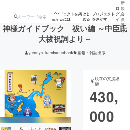
新
ロ
規
グ
会
プロジェクトを掲
はじ
プロジェクト
/
載するには
める
をさがす
イ
員
ン
登
神様ガイドブック 祓い編 ～中臣氏
録
大祓祝詞より～
人気のプロ
注目のリ
注目の新着プロ
募集終了が近いプ
もうすぐ公開
yumeya_kamisamabook
書籍・雑誌出版
ジェクト
ターン
ジェクト
ロジェクト
されます
アート・写真
音楽
現在の支援総
額
430,
テクノロジー・ガジェット
ゲーム・サ
000
映像・映画
書籍・雑誌
ビジネス・起業
チャレンジ