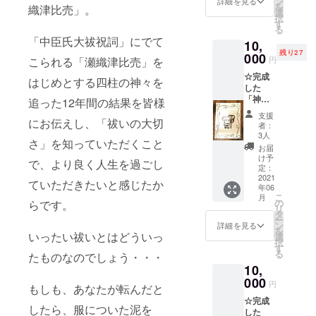
ン
詳細を見る
には南あわ
それぞ
を
織津比売」。
選
れ１枚
じ市にあ
択
す
ずつお
る
る、祓いの
届け！
「中臣氏大祓祝詞」にでて
10,
神様がご鎮
※お手元
残り27
000
円
こられる「瀬織津比売」を
にどの
座される神
神様
☆完成
社の新嘗祭
はじめとする四柱の神々を
キャラ
した
が届く
をお手伝い
「神様
追った12年間の結果を皆様
かはお
ガイド
し御祭儀の
支援
楽し
ブッ
にお伝えし、「祓いの大切
者：
大切さを多
み！
ク 祓
3人
くの方に
さ」を知っていただくこと
い編
お届
～中臣
知って頂く
け予
で、より良く人生を過ごし
氏大祓
定：
ことが出来
祝詞よ
2021
ていただきたいと感じたか
年06
ました。
り
こ
月
～」
の
らです。
リ
１冊 ☆
タ
そして今、
ー
オリジ
ン
詳細を見る
を
ナル手
祓いの大切
いったい祓いとはどういっ
選
択
作りの
す
さを多くの
る
たものなのでしょう・・・
神様ミ
方にお届け
10,
ニキャ
ラ焼き
000
し御神徳の
円
もしも、あなたが転んだと
つけ木
ある幸せな
☆完成
版 Ａ
したら、服についた泥を
した
生き方をし
５サイ