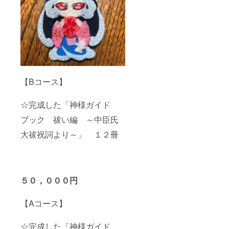
【Bコース】
☆完成した「神様ガイド
ブック 祓い編 ～中臣氏
大祓祝詞より～」 １２冊
５０，０００円
【Aコース】
☆完成した「神様ガイド