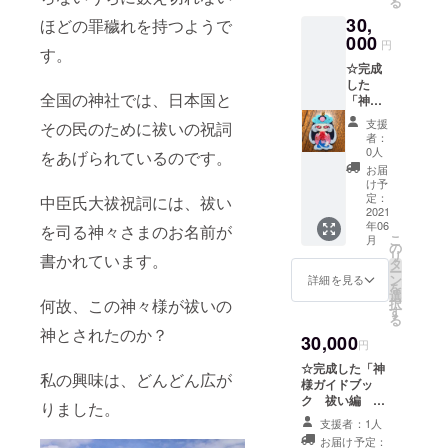
る
30,
ほどの罪穢れを持つようで
000
円
す。
☆完成
した
全国の神社では、日本国と
「神様
ガイド
支援
その民のために祓いの祝詞
ブッ
者：
ク 祓
0人
をあげられているのです。
い編
お届
～中臣
け予
氏大祓
定：
中臣氏大祓祝詞には、祓い
祝詞よ
2021
年06
り
を司る神々さまのお名前が
こ
月
～」
の
リ
書かれています。
１冊 ☆
タ
ー
オリジ
ン
詳細を見る
を
ナル手
選
択
何故、この神々様が祓いの
作り神
す
る
様ミニ
神とされたのか？
30,000
キャラ
円
スト
☆完成した「神
ラッ
私の興味は、どんどん広が
様ガイドブッ
プ １
ク 祓い編 ～
個 ※お
りました。
中臣氏大祓祝詞
手元に
支援者：1人
より～」 １２
どの神
お届け予定：
冊