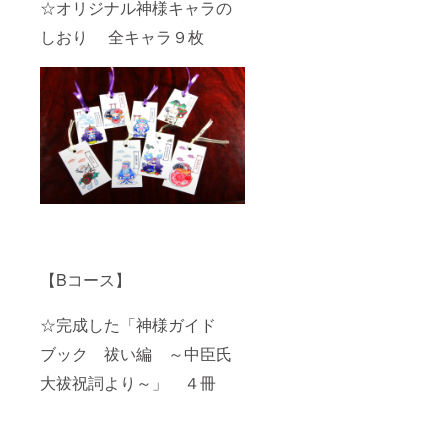
☆オリジナル神様キャラの
しおり 全キャラ９枚
【Bコース】
☆完成した「神様ガイド
ブック 祓い編 ～中臣氏
大祓祝詞より～」 ４冊