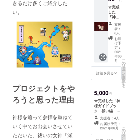
きるだけ多くご紹介した
お手元
て活躍して
☆完成
にどの
います。
い。
した
神様
「神様
キャラ
ガイド
が届く
多くの方に
支援
ブッ
かはお
者：
笑顔の華が
ク 祓
楽し
8人
い編
み！
咲きますよ
お届
～中臣
け予
うに日々精
氏大祓
定：
進しており
祝詞よ
2021
年06
り
ます。
こ
月
～」
の
リ
１冊 ☆
タ
ー
先着３
また、祓い
ン
詳細を見る
を
０名
選
の神様方の
択
様 オ
す
る
プロジェクトをや
ことを知っ
リジナ
5,000
ル 手作
たことから
円
りの木
ろうと思った理由
色々な神社
☆完成した「神
札（え
様ガイドブッ
の宮司様に
びす
ク 祓い編 ～
神）＆
お話を伺っ
中臣氏大祓祝詞
神様を追って参拝を重ねて
オリジ
支援者：4人
たりする
より～」 ２冊
ナル神
お届け予定：
いく中でお出会いさせてい
様キャ
中、２０２
こ
2021年06月
の
ラのし
リ
０年１１月
ただいた、祓いの女神「瀬
タ
おり
ー