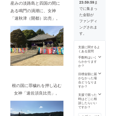
にどの
23:59:59
ま
産みの淡路島と四国の間に
神様
でに集まっ
キャラ
ある鳴門の渦潮に、女神
が届く
た金額が
かはお
「速秋津（開都）比売」。
ファンディ
楽し
み！ ☆
ングされま
オリジ
す。
ナル手
作り神
様ミニ
キャラ
支援に関するよ
スト
くある質問
ラッ
手数料はいく
プ １
らかかります
個 ※
か？
神様
キャラ
目標金額に届
をお選
かなかった場
びいた
合どうなりま
だけま
根の国に罪穢れを押し込む
すか？
す！ ☆
オリジ
女神「速佐須良比売」。
支援で困った
ナル神
時はどこに相
様キャ
談したらいい
ラ 手
ですか？
作り御
朱印