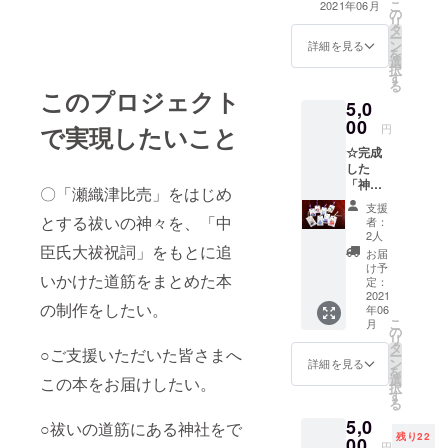
こ
2021年06月
の
ろこびも楽
リ
タ
ー
しさも辛さ
ン
詳細を見る
を
選
もしんどさ
択
す
も経験して
る
このプロジェクト
5,0
きました。
00
不登校児や
円
で実現したいこと
知的障害者
☆完成
した
のケアなど
「神様
〇「瀬織津比売」をはじめ
の専門職に
ガイド
支援
ブッ
就いており
とする祓いの神々を、「中
者：
ク 祓
2人
ましたが、
い編
臣氏大祓祝詞」をもとに追
お届
ある時期か
～中臣
け予
いかけた道筋をまとめた本
氏大祓
定：
ら人生を一
祝詞よ
2021
転し現在は
の制作をしたい。
年06
り
こ
月
心理カウン
～」
の
リ
１冊 ☆
タ
セリングや
○ご支援いただいた皆さまへ
ー
オリジ
ン
詳細を見る
コーチング
を
ナル神
選
この本をお届けしたい。
択
様キャ
の技法をも
す
る
ラのし
ちいながら
5,0
おり
○祓いの道筋にある神社をで
占い師とし
残り22
１枚 ※
00
円