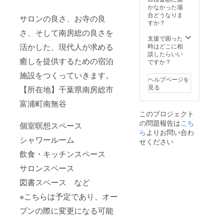
識しま
せてい
入った
とても
課題の
かなかった場
せん
ただき
アロマ
大切な
数だけ
合どうなりま
サロンの良さ、お寺の良
か？
ます。
づくし
目的で
研修の
すか？
「マイ
※有効期
のキッ
す。 し
種類が
さ、そして南房総の良さを
ンドフ
限：
トで
かし一
ありま
支援で困った
ルネス
2022年
す。 ・
方、お
す。 そ
活かした、現代人が求める
時はどこに相
瞑想」
6月末ま
シング
寺での
れらを
談したらいい
をする
癒しを提供するための宿泊
で
ルオイ
研修
大き括
ですか？
事で、
ル８種
は“手放
ると、
仏教の
施設をつくっていきます。
類 ・ブ
す”研修
多く
ヘルプページを
体験の
レンド
です。
が“身に
見る
中でも
【所在地】千葉県南房総市
オイル
今まで
つけ
基礎と
８種類
培った
る”研修
富浦町南無谷
なる
・ドテ
思考プ
ではな
「瞑
このプロジェクト
ラ ココ
ロセ
いかと
想」の
の問題報告は
こち
ナッツ
ス、常
思いま
個室暝想スペース
体験を
オイル
識、地
す。 新
ら
よりお問い合わ
通し、
シャワールーム
（115m
位や肩
しい事
せください
自分自
L） ・
書きな
を学び
身と向
飲食・キッチンスペース
ドテラ
ど、大
深める
き合う
ルモ
切だと
事は、
時間を
サロンスペース
ディ
思い
とても
作って
フュー
ギュッ
大切な
図書スペース など
頂けれ
ザー ・
と握り
目的で
ばと
ウッド
しめて
す。 し
※こちらは予定であり、オー
思って
ボック
いるモ
かし一
いま
ス（ラ
ノを一
方、お
プンの際に変更になる可能
す。 施
イトブ
度手放
寺での