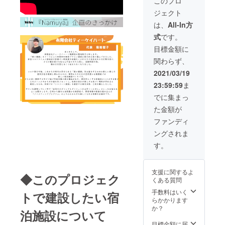
このプロ
る事が
アップ
設内サ
る研
＜なぜ
出来る
ジェクト
キット
ロンを
修、
お寺で
ように
（3
シェア
チーム
の企業
は、
All-In方
なりま
部） 施
サロン
ワーク
研修な
す。 正
式
です。
設完成
として
向上、
のか＞
しい認
後にご
使用す
マナー
巷には
目標金額に
識は正
利用い
る権利
講座。
多くの
しい判
関わらず、
ただけ
・セラ
課題の
研修の
断にな
る未来
ピスト
数だけ
機会が
2021/03/19
り、そ
チケッ
として
研修の
ありま
して正
23:59:59
ま
トで
サポー
種類が
す。 自
しい行
す。 ※
ト ・オ
ありま
社の専
でに集まっ
動へと
交通手
リジナ
す。 そ
門分野
繋がっ
た金額が
段はお
ルディ
れらを
を深め
ていき
客様自
プロマ
大き括
る研
ファンディ
ます。
身でご
○キット
ると、
修。新
モノゴ
ングされま
用意い
内容○
多く
たな分
トの進
ただき
セルフ
が“身に
野の知
す。
むス
ます。
ケア&ア
つけ
識や技
ピード
※2021
ロマ
る”研修
術を身
が加速
年9月
タッチ
ではな
につけ
する今
支援に関するよ
(予定)に
施術を
いかと
る研
◆このプロジェク
こそ、
くある質問
予約の
始める
思いま
修、
立ち止
フォー
のに最
す。 新
チーム
手数料はいく
トで建設したい宿
まって
ムまた
適な、
しい事
ワーク
らかかります
現実を
はチ
ディ
を学び
向上、
か？
しっか
泊施設について
ケット
フュー
深める
マナー
りと認
を送ら
ザーも
事は、
講座。
目標金額に届