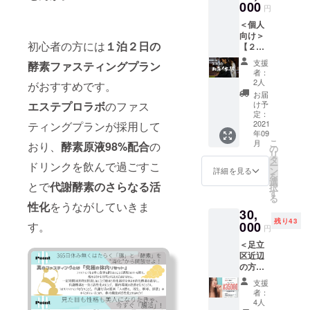
よい香
000
房総を
自由に
円
す。紅
ん。 ※
りで、
ご満喫
ご満喫
葉の季
有効期
＜個人
子ども
いただ
いただ
節にな
限2022
向け＞
たちの
けます
けま
ればお
年4月末
初心者の方には
１泊２日の
【２泊
成長を
施設完
す。 ＜
寺観光
迄
３日で
力強く
成後に
2日目＞
支援
酵素ファスティングプラン
の特集
しっか
サポー
ご利用
者：
9時
が組ま
りと・
トしま
いただ
2人
がおすすめです。
(仮)
れ、日
お寺体
す。 ◆
ける未
お届
酵素ド
常の中
験チ
製品情
エステプロラボ
のファス
来チ
け予
リンク
では法
ケッ
報◆
定：
ケット
12時
事・お
ト】
2021
ティングプランが採用して
日々成
です。
頃 お
葬式を
年09
！！通
長する
※交通手
部屋
はじ
こ
月
おり、
酵素原液98%配合
の
常
子ども
の
段はお
チェッ
め、お
リ
¥38000
たちを
タ
客様自
クアウ
盆参り
ドリンクを飲んで過ごすこ
ー
→特別
温かく
ン
身でご
詳細を見る
ト …館
や初詣
を
価格
見守り
選
用意い
とで
代謝酵素のさらなる活
内設備
など、
択
¥30000
続けて
す
ただき
利用・
何かと
る
！！ ○
いきた
ます。
性化
をうながしていきま
荷物お
お寺に
30,
マイン
い...。
※2021
預かり
足を運
残り43
ドフル
000
す。
そんな
年9月
円
は20時
ぶ機会
ネス暝
パパや
(予定)に
まで可
は多い
＜足立
想体
ママの
予約の
能で
と思い
区近辺
験、法
夢をか
フォー
す。ご
ます。
の方向
話、朝
たちに
ムまた
ゆっく
しか
け＞
勤参加
した
はチ
支援
りお楽
し、そ
【5千円
など
キッズ
ケット
者：
しみく
のお寺
お得
【朝勤
コレク
4人
を送ら
ださ
が大切