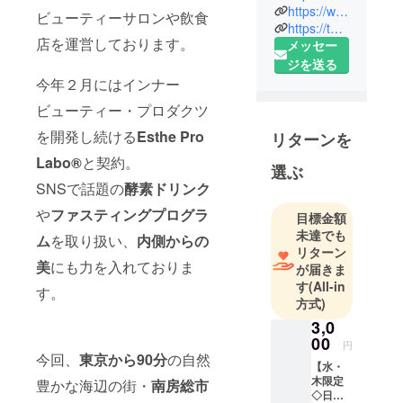
https://www.instagram.com/myofukuji_namuya/
ティーケイ
ビューティーサロンや飲食
https://twitter.com/reveikan
ハート】
店を運営しております。
メッセー
東京都足立
ジを送る
区竹ノ塚を
今年２月にはインナー
拠点に
ビューティー・プロダクツ
ビュー
ティーサロ
を開発し続ける
Esthe Pro
リターンを
ンなど６店
Labo®︎
と契約。
選ぶ
舗を運営。
SNSで話題の
酵素ドリンク
【成就山 妙
福寺】
や
ファスティングプログラ
目標金額
千葉県南房
未達でも
ム
を取り扱い、
内側からの
総市にて、
リターン
美
にも力を入れておりま
が届きま
730年にわ
す
(All-in
たって法灯
す。
方式)
を継承し続
3,0
けているお
00
円
寺。
今回、
東京から90分
の自然
【水・
木限定
豊かな海辺の街・
南房総市
◇日帰