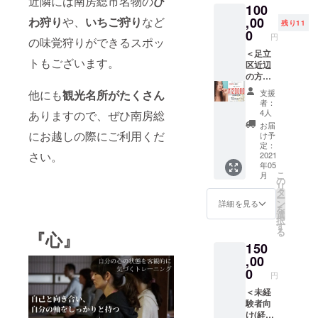
近隣には南房総市名物の
び
る機会
ラコン
100
働き方
グ付き
むス
素ドリ
がない
フォー
にお悩
☆お肌
,00
わ狩り
や、
いちご狩り
など
ピード
ンク ＜
残り11
のが実
ター™
みの方
の悩み
が加速
0
3日目＞
情では
円
dōTER
の味覚狩りができるスポッ
にもお
を伺っ
する今
9時
ないで
RA
すすめ
た後、
＜足立
こそ、
(仮)
しょう
Comfor
トもございます。
です ○
お客様
区近辺
立ち止
酵素ド
か？ 当
ter テイ
ドテラ
にあう
の方向
まって
リンク
山では
マー™
デラッ
肌再生
け＞
現実を
回復食
法話や
支援
他にも
観光名所がたくさん
dōTER
クス
ホーム
【★２
しっか
２食分
者：
講座を
RA
キット
ケア
万円お
りと認
のおみ
4人
ありますので、ぜひ南房総
通し
Steady
付き
キット
得
識しま
やげ付
お届
て、仏
ドテラ
(¥8000
３ヶ月
★1200
せん
にお越しの際にご利用くだ
き 12時
け予
教は何
ステ
0相当)
ををお
00円分
か？
定：
頃 お
を目指
ディ™
さい。
◯卒業
届けし
の商品
2021
「マイ
部屋
し、何
dōTER
年05
生への
ます♪
券】
ンドフ
チェッ
を伝え
RA
こ
月
特典◯
代表:菊
！！
ルネス
の
クアウ
てよう
Brave
リ
・完成
地が
¥12000
瞑想」
タ
ト …館
として
ドテラ
ー
した施
しっか
0→¥10
をする
ン
内設備
詳細を見る
いるの
ブレイ
を
設内サ
りお悩
0000で
事で、
選
利用・
か？を
ブ™ ブ
択
ロンを
みをお
買え
仏教の
す
荷物お
中心に
レンド
る
『心』
シェア
聞き
ちゃう
体験の
預かり
お伝え
オイル
150
サロン
し、対
お得な
中でも
は20時
したい
（10ｍL
として
応させ
商品
,00
基礎と
まで可
と思い
× 7本）
使用す
ていた
券！！
なる
0
能で
ます。
円
カラビ
る権利
だきま
☆
「瞑
す。ご
仏教用
ナ付シ
・セラ
す。 5
ティー
＜未経
想」の
ゆっく
語で
リコン
ピスト
月に
ケイサ
験者向
体験を
りお楽
「行学
キャッ
として
ZOOM
ロン経
け(経験
通し、
しみく