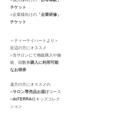
を送ら
利用い
チケット
せてい
ただけ
ただき
る未来
○企業様向けの
「企業研修」
ます。
チケッ
※有効期
トで
チケット
限：
す。 ※
2022年
交通手
6月末ま
段はお
で ※画
客様自
像はイ
身でご
＜ティーケイハートより＞
メージ
用意い
近辺の方にオススメ
です
ただき
ます。
○当サロンにて物販購入や施
※2021
年9月
術、回数券
購入に利用可能
(予定)に
予約の
なお得券
フォー
ムまた
はチ
遠方の方にオススメの
ケット
を送ら
○
サロン専売品お届け
コース
せてい
ただき
○
doTERRA
社キッズコレク
ます。
※有効期
ション
限：
2022年