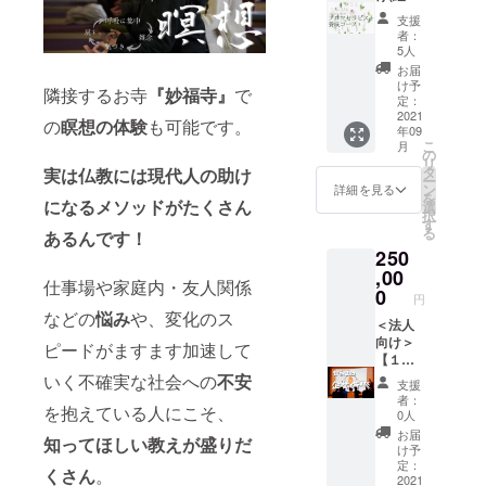
の二
プ 7個
のサ
の日程
営のサ
者も可)
自分自
ださ
道」と
支援
フラッ
ポート
調整の
ロン全
＞ 【唯
身と向
い。 (〜
者：
いう言
シュ
・オリ
為の
店舗で
一無二
き合う
20時
5人
葉があ
カード*
ジナル
メール
利用可
のアロ
時間を
完全
お届
りま
メタル
ディプ
を送ら
能 ☆サ
マセラ
作って
チェッ
け予
す。こ
隣接するお寺
『
妙福寺』
で
製カラ
ロマ ○
せてい
ロンの
ピスト
頂けれ
定：
クアウ
の言葉
ビナ付
キット
ただき
施術や
養成ス
2021
ばと
ト) 施設
の
瞑想の体験
も可能です。
は、仏
キャ
年09
内容○
ます。
物販に
クー
思って
完成後
教にお
リー
こ
月
セルフ
カウン
もご利
ル・２
いま
の
にご利
いて
ケース *
リ
ケア&ア
セリン
用いた
泊３日
す。 施
タ
実は仏教には現代人の助け
用いた
「学
キッズ
ー
ロマ
グにて
だけま
チケッ
設完成
ン
だける
詳細を見る
び」も
コレク
を
タッチ
お客様
す。 ☆
ト】
になるメソッドがたくさん
後にご
選
未来チ
「実践
ション
択
施術を
に合う
脱毛な
！！通
利用い
す
ケット
（行）
に同梱
る
あるんです！
始める
品物を
どの回
常
ただけ
です。
」も同
のフ
250
のに最
厳選い
数券も
¥20000
る未来
※お一人
じよう
ラッ
適な、
たしま
購入可
0→特別
,00
チケッ
様分の
に大切
シュ
仕事場や家庭内・友人関係
ディ
すの
能です
価格
トで
0
チケッ
なもの
円
カード
フュー
で、商
・有効
¥15000
す。 ※
トで
などの
悩み
や、変化のス
で、ど
に記載
ザーも
品発送
期限
0！！
＜法人
交通手
す。 ※
ちらも
されて
入った
は
2022年
！！完
向け＞
段はお
交通手
ピードがますます加速して
欠く事
いる塗
アロマ
ZOOM
5月末ま
成した
【１泊
客様自
段はお
が出来
布箇所
づくし
後とな
で
施設内
２日・
いく不確実な社会への
不安
身でご
客様自
ないと
支援
は、お
のキッ
りま
サロン
お寺で
用意い
身でご
者：
伝える
子様閲
を抱えている人にこそ、
トで
す。
をシェ
企業研
ただき
用意い
0人
もので
覧用に
す。 ・
(ZOOM
アサロ
修・10
ます。
ただき
お届
す。
編集さ
知ってほしい教えが盛りだ
シング
対応期
ンとし
名まで
※2021
ます。
け予
【マイ
れてい
ルオイ
間：
て使用
参加可
年9月
定：
※2021
ンドフ
くさん
。
ます。
ル８種
2021年
可
能券】
2021
(予定)に
年9月