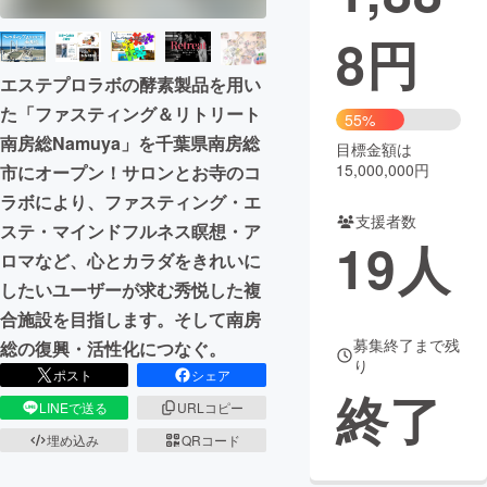
8
円
まちづくり・地域活性化
エステプロラボの酵素製品を用い
CAMPFIRE for Social Good
CAMPFIRE Creation
た「ファスティング＆リトリート
55%
CAMPFIREふるさと納税
machi-ya
コミュニティ
南房総Namuya」を千葉県南房総
目標金額は
15,000,000円
市にオープン！サロンとお寺のコ
ラボにより、ファスティング・エ
支援者数
ステ・マインドフルネス瞑想・ア
19
人
ロマなど、心とカラダをきれいに
したいユーザーが求む秀悦した複
合施設を目指します。そして南房
募集終了まで残
総の復興・活性化につなぐ。
り
ポスト
シェア
終了
LINEで送る
URLコピー
埋め込み
QRコード