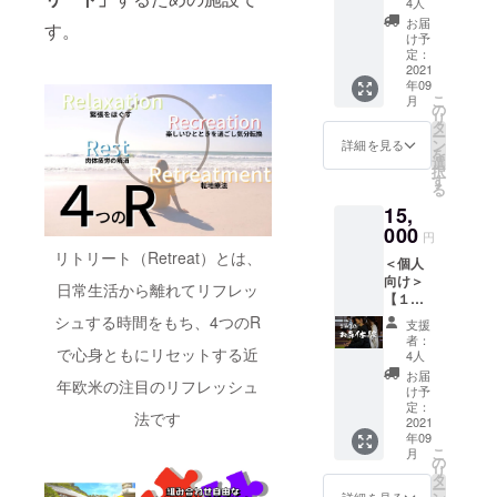
能：美
4人
です。
○金曜ま
白効
お届
※お一人
す。
たは土
果・汚
け予
様分の
曜日の
れ緩
定：
チケッ
チェッ
2021
和・シ
トで
年09
クイン
ワ改善
す。 ※
こ
月
限定 ○
～ご使
の
交通手
リ
こちら
用方法
タ
段はお
ー
はファ
～ ①洗
ン
詳細を見る
客様自
を
スティ
顔後、
選
身でご
択
ング体
化粧水
す
用意い
る
験では
で肌の
ただき
15,
ござい
状態を
ます。
ません
000
整えま
円
※2021
ので、
す ②お
リトリート（Retreat）とは、
年9月
＜個人
お買い
顔全体
(予定)に
向け＞
物やお
にシー
日常生活から離れてリフレッ
予約の
【１泊
食事、
トを密
フォー
２日・
海辺で
シュする時間をもち、4つのR
着させ
支援
ムまた
お寺体
の撮影
ます。
者：
はチ
験チ
で心身ともにリセットする近
など、
③１５
4人
ケット
ケッ
南房総
分～２
お届
を送ら
年欧米の注目のリフレッシュ
ト】
を自由
０分程
け予
せてい
！！通
にご満
定：
時間を
ただき
法です
常
2021
喫いた
おきま
ます。
年09
¥20000
だけま
す。 ※
※年末年
こ
月
→特別
す。 ＜
の
使用頻
始等、
リ
価格
1日目＞
タ
度、週
館内休
ー
¥15000
15