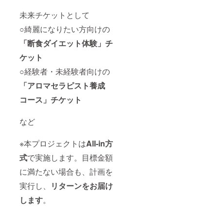
6月末ま
で ※画
未来チケットとして
像はイ
○綺麗になりたい方向けの
メージ
です
「断食ダイエット体験」
チ
ケット
○経験者・未経験者向けの
「アロマセラピスト養成
コース」
チケット
など
※本プロジェクトは
All-in方
式
で実施します。目標金額
に満たない場合も、計画を
実行し、
リターンをお届け
します
。