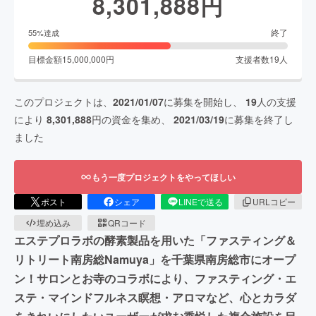
8,301,888
円
終了
55
%達成
目標金額
15,000,000
円
支援者数
19
人
このプロジェクトは、
2021/01/07
に募集を開始し、
19
人の支援
により
8,301,888
円の資金を集め、
2021/03/19
に募集を終了し
ました
もう一度プロジェクトをやってほしい
ポスト
シェア
LINEで送る
URLコピー
埋め込み
QRコード
エステプロラボの酵素製品を用いた「ファスティング＆
リトリート南房総Namuya」を千葉県南房総市にオープ
ン！サロンとお寺のコラボにより、ファスティング・エ
ステ・マインドフルネス瞑想・アロマなど、心とカラダ