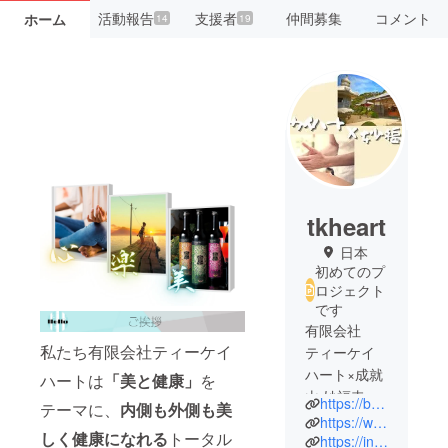
活動報告
支援者
仲間募集
コメント
ホーム
14
19
tkheart
日本
初めてのプ
ロジェクト
です
有限会社
私たち有限会社ティーケイ
ティーケイ
ハート×成就
ハートは
「美と健康」
を
山 妙福寺
https://beauty.hotpepper.jp/kr/slnH000261379/
テーマに、
内側も外側も美
https://www.akafunkun.net/
しく健康になれる
トータル
【有限会社
https://instagram.com/tkheart.s?igshid=bivfenjfgk0e