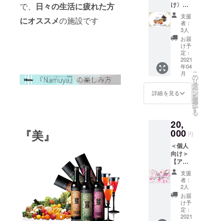
け〉
で、
日々の生活に疲れた方
然の酵
か？ 当
内設備
【サロ
母・植
山で
利用・
支援
にオススメ
の施設です
ン専売
物性乳
は、7時
荷物お
者：
品のエ
酸菌に
より朝
3人
預かり
ステプ
より自
のお勤
は20時
お届
ロラボ
然発酵
めをし
け予
まで可
の酵素
させた
定：
ていま
能で
ファス
2021
酵素ド
す。 神
す。ご
年04
ティン
リンク
仏に感
ゆっく
こ
月
グセッ
(3回分)
の
謝し、
りお楽
リ
ト！！
つき ○
タ
一日が
しみく
ー
】 男
準備
ン
良い時
詳細を見る
ださ
を
性、女
食・回
選
間にな
い。 (〜
択
性の芸
復食へ
す
るよう
20時
る
能人に
の変更
に祈願
完全
20,
も愛用
や購入
をしま
チェッ
者が多
『美』
000
も可能
す。ま
クアウ
円
く、腸
です。
たその
ト) 施設
＜個人
活の先
(別料金)
後に、
完成後
向け＞
駆者と
＜1日目
住職の
にご利
【アロ
して大
＞ 15
法話を
用いた
マと自
変人気
時〜
用意し
だける
支援
然に癒
です。
チェッ
ており
者：
未来チ
され
内容 ○
クイン
2人
ます。
ケット
て・忙
選べる
…
なかな
お届
です。
しいあ
ハーブ
チェッ
け予
か日常
※お一人
なたへ
ザイム
定：
クイン
では体
様分の
の１泊
2021
113グラ
時間よ
験出来
チケッ