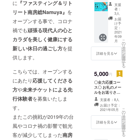
に
『ファスティング＆リト
りファ
支援
スティ
者：
リート南房総Namuya』
を
ング体
3人
験】 ○
お届
オープンする事で、コロナ
水曜ま
け予
たは木
定：
禍でも
頑張る現代人の心と
曜日限
2021
年09
定 ○
カラダを美しく健康にする
こ
月
ファス
の
リ
ティン
新しい休日の過ごし方
を提
タ
ー
グカウ
ン
詳細を見る
を
供します。
ンセ
選
択
ラーに
す
る
よる
こちらでは、オープンする
「11の
5,000
円
食リス
にあたり
応
援してくださる
〇全力応援コー
ク分
ス〇 お礼のメー
析」カ
方
や
未来チケットによる先
ルをお送りさせ
ウンセ
ていただきま
リング
行体験者
を募集いたしま
支援者：8人
す。 ※お礼の
つき ○
お届け予定：
す。
メールのみとな
天然の
こ
2021年05月
の
ります。心を込
酵母・
リ
またこの挑戦が2019年の台
タ
めてお送りいた
植物性
ー
ン
します。
乳酸菌
詳細を見る
を
風やコロナ禍の影響で観光
選
により
択
す
自然発
客が減少してしまった
南房
る
酵させ