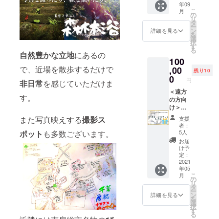
事・お
サポー
年09
利用い
スト養
を観察
※2021
希望の
葬式を
トしま
こ
月
ただけ
成ス
する事
年9月
の
方は事
はじ
す。
リ
ます。
クー
で、心
(予定)に
タ
前にお
め、お
セット
ー
・有効
ル・１
は落ち
予約の
ン
問合せ
詳細を見る
盆参り
内容：
を
期限
泊２日
着きを
フォー
選
くださ
や初詣
dōTER
択
2022年
チケッ
取り戻
ムまた
す
い。 16
など、
RA
る
5月末ま
ト】
し、モ
はチ
自然豊かな立地
にあるの
時(仮)
何かと
Thinker
100
で
！！通
ノゴト
ケット
酵素ド
お寺に
ドテラ
常
で、近場を散歩するだけで
,00
を冷静
を送ら
リンク
残り10
足を運
シン
¥15000
に捉え
せてい
0
20時
ぶ機会
円
カー™
非日常
を感じていただけま
0→特別
る事が
ただき
(仮) 酵
は多い
dōTER
価格
＜遠方
出来る
ます。
素ドリ
と思い
RA
す。
¥10000
の方向
ように
※有効期
ンク or
ます。
Restful
0！！
け＞
なりま
限：
準備食
しか
ドテラ
！！卒
【プロ
す。 正
2022年
＜2日目
また写真映えする
撮影ス
し、そ
支援
レスト
業後、
が選
しい認
6月末ま
＞ 9時
者：
のお寺
フル™
施設内
ぶ！肌
識は正
で
(仮)
5人
ポット
も多数ございます。
が大切
dōTER
サロン
再生
しい判
酵素ド
お届
にして
RA
スペー
ホーム
断にな
リンク
け予
きた“仏
Stronge
スを
ケア
り、そ
定：
13時
教”の教
r ドテラ
シェア
キット
2021
して正
(仮) 酵
えや、
ストロ
年05
サロン
３ヶ月
しい行
素ドリ
お経
ンガー
こ
月
として
分】
動へと
の
ンク 17
の“中
™
リ
使用可
☆Zoom
繋がっ
タ
時(仮)
身”とな
dōTER
ー
能！！
でのプ
ていき
ン
酵素ド
詳細を見る
ると、
RA
を
○講師：
ロとの
ます。
選
リンク
なかな
Comfor
択
菊地智
カウン
モノゴ
す
20時
か触れ
ter ドテ
る
子 今の
セリン
トの進
(仮) 酵