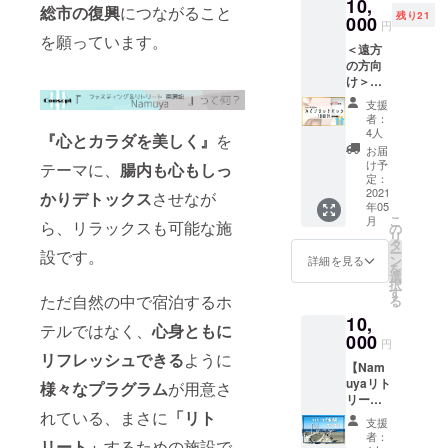
10,
た酵素
総市の復興
につながること
残り21
000
ドリン
円
を願っています。
ク＋酵
＜遠方
素ファ
の方向
スティ
け＞
ングア
【サロ
シスト
支援
ン専売
食(１食
者：
品！ハ
4人
分)つき
『心とカラダを美しく』
を
イブ
○別途で
お届
リット
け予
の酵素
テーマに、
腸内も心もしっ
シート
定：
ドリン
パッ
2021
かりデトックス
させなが
クや
年05
ク】 定
ファス
こ
月
価
ら、リラックスも可能な施
の
ティン
リ
13200
タ
グアシ
ー
設です。
円
ン
詳細を見る
スト食
を
→1000
選
の購入
択
0円(送
す
も可能
ただ自然の中で宿泊するホ
る
料込み)
です。
10,
☆お得
(別料金)
テルではなく、
心身ともに
な１０
000
施設完
円
回分
リフレッシュできる
ように
成後に
【Nam
セット
ご利用
uyaリト
☆羊水
様々なプラグラム
が用意さ
いただ
リート
幹細胞
ける未
体験・
れている、まさに
「リト
溶液配
来チ
支援
南房総
合 ☆効
者：
ケット
リート」
するための施設で
満喫】