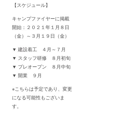
限：
2021年
研修が
で、モ
【スケジュール】
2022年
9月〜
積み上
ノゴト
6月末
2022年
げ式の
を新し
キャンプファイヤーに掲載
6月末
研修だ
い視点
とする
から捉
開始：２０２１年１月８日
と、お
えてい
寺での
く事も
（金）～３月１９日（金）
研修
出来ま
は、そ
すし、
のスキ
知られ
▼ 建設着工 ４月～７月
ルを積
ざる自
み上げ
分や他
▼ スタッフ研修 ８月初旬
る土台
者の魅
を固め
力に気
▼ プレオープン ８月中旬
広げる
づく事
▼ 開業 ９月
機会だ
もある
と捉え
と思い
て下さ
ます。
※こちらは予定であり、変更
い。 土
スキル
台を広
を身に
になる可能性もございま
げる事
つける
で、よ
研修が
す。
り多く
積み上
のスキ
げ式の
ルを積
研修だ
み上げ
とする
る事が
と、お
出来ま
寺での