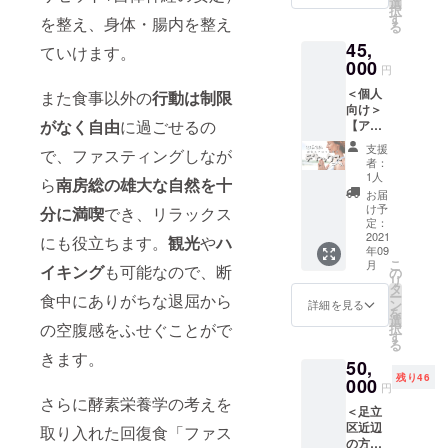
・有効
選
一日が
イッチ
択
予約の
いるの
ラーに
期限
す
良い時
する力
を整え、身体・腸内を整え
る
フォー
か？を
よる
2022年
間にな
を与
ムまた
中心に
45,
「11の
5月末ま
ていけます。
るよう
え、お
はチ
お伝え
食リス
000
で
に祈願
子さま
円
ケット
したい
ク分
をしま
自身で
を送ら
と思い
＜個人
析」つ
また食事以外の
行動は制限
す。ま
つくり
せてい
ます。
向け＞
き ○天
たその
出す健
ただき
がなく自由
に過ごせるの
仏教用
【アロ
然の酵
後に、
やかな
ます。
語で
マ＆断
母・植
住職の
毎日を
支援
で、ファスティングしなが
※年末年
「行学
食でリ
物性乳
法話を
者：
力強く
始等、
の二
フレッ
酸菌に
1人
用意し
サポー
ら
南房総の雄大な自然を十
館内休
道」と
シュ＆
より自
ており
お届
トしま
業日は
いう言
ダイ
然発酵
け予
ます。
分に満喫
でき、リラックス
す。 シ
ご予約
葉があ
エット
させた
定：
なかな
ンカー
いただ
りま
デトッ
2021
酵素ド
にも役立ちます。
観光
や
ハ
か日常
とレス
けませ
年09
す。こ
クスの
リンク
では体
トフル
こ
月
ん。 ※
の言葉
２泊３
イキング
も可能なので、断
(7回分)
の
験出来
の2本は
リ
有効期
は、仏
日分体
つき ○
タ
ない、
心を落
ー
食中にありがちな退屈から
限2022
教にお
験チ
準備
ン
詳細を見る
非日常
ち着け
を
年4月末
いて
ケッ
食・回
選
体験を
て意識
の空腹感をふせぐことがで
択
迄
「学
ト】
復食へ
す
ご提供
を集
る
び」も
！！通
の変更
致しま
きます。
中、ス
50,
「実践
常
や購入
す。
トロン
残り46
（行）
¥50000
000
も可能
【法
円
ガーと
」も同
→特別
です。
さらに酵素栄養学の考えを
話】
コン
＜足立
じよう
価格
(別料金)
【仏教
フォー
区近辺
に大切
¥45000
取り入れた回復食「ファス
○滞在中
講座】
ターと
の方向
なもの
で体験
はぜひ