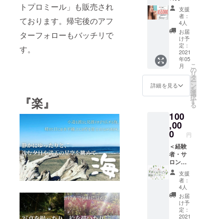
今から
テイ
け＞
トプロミール」も販売され
で、ど
できま
観光や
約２５
支援
マーの3
【5千円
ちらも
す！！
お買い
者：
００年
本は負
ております。帰宅後のアフ
お得
欠く事
○40分間
物、海
4人
前にイ
けない
♪55000
が出来
のアロ
辺での
お届
ンドで
強さと
ターフォローもバッチリで
円分の
ないと
マタッ
撮影な
け予
誕生し
身体づ
商品
伝える
チト
定：
ど、南
す。
た仏
くり、
券】
2021
もので
リート
房総を
教。そ
ステ
年05
！！
す。
メン
自由に
の教え
ディと
こ
月
¥55000
【マイ
ト、断
の
ご満喫
は世界
ブレイ
リ
→¥500
ンドフ
食セッ
タ
くださ
に広が
ブの2本
ー
00で買
ルネス
ト、暝
ン
い ＜1
詳細を見る
り、私
は心の
を
えちゃ
瞑想】
想体験
選
日目＞
たちの
安定と
択
『楽』
うお得
「マイ
つき 施
す
15
国、日
チャレ
る
な商品
ンドフ
設完成
時〜
本にも
ンジの
100
券！！
ルネ
後にご
チェッ
深く浸
応援を
☆
,00
ス」と
利用い
クイン
透して
考えて
ティー
は"い
ただけ
0
…
いま
円
つくら
ケイ
ま、こ
る未来
チェッ
す。紅
れまし
ハート
＜経験
こ、わ
チケッ
クイン
葉の季
た。 そ
経営の
者・サ
たし"に
トで
時間よ
節にな
れぞれ
サロン
ロン
意識を
す。 ※
り前の
ればお
の香り
全店舗
オー
向ける
交通手
荷物お
寺観光
支援
の作用
で利用
ナー向
事で
段はお
預かり
者：
の特集
で、子
可能 ☆
け＞
す。 自
客様自
も可能
4人
が組ま
どもた
サロン
【唯一
分の心
身でご
な場合
お届
れ、日
ちの健
の施術
無二の
に意識
用意い
がござ
け予
常の中
やかな
や物販
アロマ
を向
ただき
定：
いま
では法
毎日を
にもご
セラピ
2021
け、心
ます。
す。ご