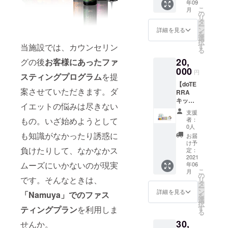
年09
２日ア
ンプロ
り前の
ない、
トで
こ
月
ロマ体
(500ml)
の
荷物お
非日常
す。 ※
リ
験つき
×１本 ○
タ
預かり
体験を
交通手
ー
チケッ
ファス
ン
も可能
詳細を見る
ご提供
段はお
を
ト】
トプロ
選
な場合
致しま
客様自
択
！！通
ミール×
当施設では、カウンセリン
す
がござ
す。
身でご
る
常
３食分
いま
【法
用意い
20,
グの後
お客様にあったファ
¥25000
○ファス
す。ご
話】
ただき
→特別
000
トプロ
希望の
【仏教
円
ます。
スティングプログラム
を提
価格
ウォー
方は事
講座】
※2021
【doTE
¥20000
ター２
前にお
今から
年9月
案させていただきます。ダ
RRA
で体験
L×２本
問合せ
約２５
(予定)に
キッズ
できま
○ファス
くださ
００年
イエットの悩みは尽きない
予約の
コレク
す！！
ティン
い。 16
前にイ
支援
フォー
ショ
○40分間
グカウ
もの。いざ始めようとして
時(仮)
者：
ンドで
ムまた
ン】 子
のアロ
ンセ
0人
酵素ド
誕生し
はチ
どもた
マタッ
も知識がなかったり誘惑に
ラーの
リンク
お届
た仏
ケット
ちの健
チト
サポー
け予
20時
教。そ
を送ら
負けたりして、なかなかス
やかな
リート
定：
ト付き
(仮) 酵
の教え
せてい
成長に
2021
メント
○送料
素ドリ
は世界
ただき
ムーズにいかないのが現実
年06
寄りそ
つきプ
ンク or
に広が
ます。
こ
月
う強い
ランで
の
準備食
り、私
です。そんなときは、
※年末年
リ
味方、
す ○ア
タ
お買い
たちの
始等、
ー
キッズ
ロマ体
ン
詳細を見る
物や海
「Namuya」でのファス
国、日
館内休
を
コレク
験の時
選
辺での
本にも
業日は
択
ショ
間以外
す
ティングプラン
を利用しま
撮影な
深く浸
ご予約
る
ン。7つ
はご自
ど、南
透して
いただ
30,
の心地
せんか。
由に南
房総を
いま
けませ