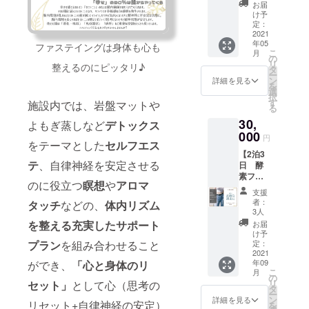
♪35000
参加】
ション
せてい
お届
い。 (〜
にして
円分の
朝、お
は、使
け予
ただき
20時
きた“仏
商品
寺の静
定：
いやす
ます。
完全
教”の教
券】
2021
謐な空
いロー
※有効期
チェッ
えや、
年05
！！
間で心
ファステイングは身体も心も
ルオン
限：
クアウ
こ
お経
月
¥35000
を調え
の
タイプ
2022年
ト) 施設
リ
の“中
整えるのにピッタリ♪
→¥300
てから
タ
のブレ
6月末
完成後
ー
身”とな
00で買
一日を
ン
ンドオ
詳細を見る
にご利
を
ると、
えちゃ
始め
選
イル6本
用いた
択
なかな
うお得
る。 大
す
セット
施設内では、岩盤マットや
だける
る
か触れ
な商品
切な朝
で、
未来チ
る機会
30,
券！！
の時間
よもぎ蒸しなど
デトックス
キッズ
ケット
がない
☆
000
を自分
のデリ
円
です。
のが実
をテーマとした
セルフエス
ティー
と向き
ケート
※お一人
情では
【2泊3
ケイ
合う時
な肌に
様分の
ないで
テ
、自律神経を安定させる
日 酵
ハート
間にし
やさし
チケッ
しょう
素ファ
経営の
てみま
くタッ
のに役立つ
瞑想
や
アロマ
トで
か？ 当
スティ
サロン
せん
チ。 バ
支援
す。 ※
山では
ング】
全店舗
か？ 当
ランス
者：
タッチ
などの、
体内リズム
交通手
法話や
○金曜ま
で利用
山で
3人
よく配
段はお
講座を
たは土
可能 ☆
は、7時
を整える充実したサポート
合され
お届
客様自
通し
曜日の
サロン
より朝
け予
た７つ
身でご
て、仏
チェッ
の施術
定：
プラン
を組み合わせること
のお勤
の心地
用意い
教は何
クイン
2021
や物販
めをし
よい香
ただき
を目指
年09
ができ、
「心と身体のリ
限定 ○
にもご
ていま
りが、
こ
ます。
月
し、何
ファス
利用い
の
す。 神
なりた
リ
※2021
セット」
として心（思考の
を伝え
ティン
ただけ
タ
仏に感
い気分
ー
年9月
てよう
グカウ
ます。
ン
謝し、
詳細を見る
にス
リセット+自律神経の安定）
を
(予定)に
として
ンセ