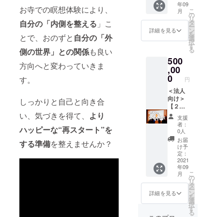
ルネス
使用上
年09
類 ・ブ
11月末
能！！
！！通
予約の
(予定)に
お寺での瞑想体験により、
瞑想】
の注意
こ
月
レンド
まで)
○講師：
常
フォー
の
予約の
「マイ
＜お子
リ
オイル
菊地智
¥30000
ムまた
自分の「
内側を整える
」こ
タ
フォー
ンドフ
様への
ー
８種類
子 週末
0→特別
はチ
ン
ムまた
詳細を見る
ルネ
ご使用
を
とで、おのずと
自分の「外
・ドテ
のみ海
価格
ケット
選
はチ
ス」と
＞ 保護
択
ラ ココ
辺の南
¥25000
を送ら
す
ケット
は"い
者の監
る
側の世界」との関係
も良い
ナッツ
房総で
0！！
せてい
を送ら
ま、こ
視のも
500
オイル
もアロ
＜なぜ
ただき
せてい
こ、わ
方向へと変わっていきま
とでご
（115m
マセラ
お寺で
,00
ます。
ただき
たし"に
使用く
L） ・
ピスト
の企業
※有効期
0
ます。
す。
意識を
円
ださ
ドテラ
として
研修な
限：
※年末年
向ける
い。 3
ルモ
活躍す
のか＞
＜法人
2022年
始等、
事で
歳未満
ディ
るのは
巷には
向け＞
6月末
しっかりと自己と向き合
館内休
す。 自
のお子
フュー
いかが
多くの
【２泊
業日は
分の心
様への
ザー ・
です
研修の
３日・
い、気づきを得て、
より
ご予約
に意識
支援
ご使用
ウッド
か？ ○
機会が
お寺で
いただ
者：
を向
はお控
ハッピーな“再スタート”を
ボック
デラッ
ありま
企業研
けませ
0人
け、心
えくだ
ス（ラ
クスア
す。 自
修・10
ん。 ※
お届
を観察
さい。
する準備
を整えませんか？
イトブ
ロマ
社の専
名まで
有効期
け予
する事
※送料込
ラウ
キット
門分野
参加可
定：
限2022
で、心
みのお
ン・窓
付き
を深め
能券】
2021
年6月末
は落ち
値段で
年09
付） ・
(¥8000
る研
！！通
迄
着きを
す
こ
月
キャッ
0相当)
修。新
常
の
取り戻
リ
プス
◯卒業
たな分
¥60000
タ
し、モ
ー
テッ
生への
野の知
0→特別
ン
詳細を見る
ノゴト
を
カー ・
特典◯
識や技
価格
選
を冷静
択
WA サ
・完成
術を身
¥50000
す
に捉え
る
イン
した施
につけ
0！！