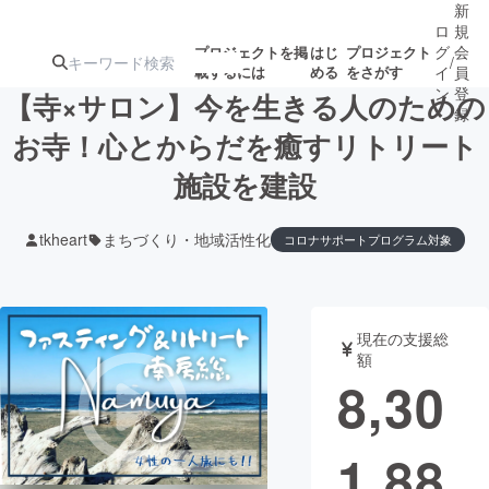
新
ロ
規
グ
会
プロジェクトを掲
はじ
プロジェクト
/
載するには
める
をさがす
イ
員
ン
登
【寺×サロン】今を生きる人のための
録
お寺！心とからだを癒すリトリート
施設を建設
人気のプロ
注目のリ
注目の新着プロ
募集終了が近いプ
もうすぐ公開
ジェクト
ターン
ジェクト
ロジェクト
されます
tkheart
まちづくり・地域活性化
コロナサポートプログラム対象
アート・写真
音楽
現在の支援総
テクノロジー・ガジェット
ゲーム・サ
額
8,30
映像・映画
書籍・雑誌
1,88
ビジネス・起業
チャレンジ