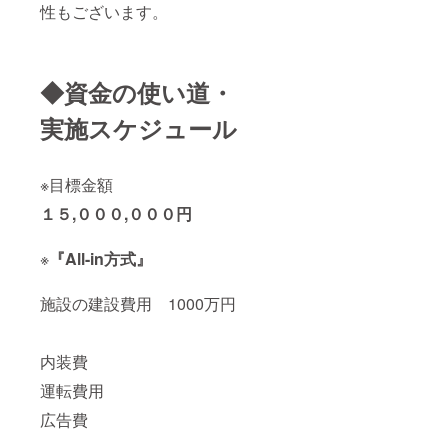
設完成
性もございます。
ラウ
してい
研修
後にご
ン・窓
く体験
は“手放
利用い
付） ・
をしま
す”研修
ただけ
キャッ
す。 一
です。
る未来
プス
度手放
今まで
チケッ
◆資金の使い道・
テッ
してみ
培った
トで
カー ・
る事
思考プ
す。 ※
実施スケジュール
ドテラ
で、モ
ロセ
交通手
WA サ
ノゴト
ス、常
段はお
イン
を新し
識、地
客様自
アップ
い視点
位や肩
身でご
※目標金額
キット
から捉
書きな
用意い
（3
えてい
ど、大
１５,０００,０００円
ただき
部） 施
く事も
切だと
ます。
設完成
出来ま
思い
※2021
後にご
すし、
ギュッ
※
『All-in方式』
年9月
利用い
知られ
と握り
(予定)に
ただけ
ざる自
しめて
予約の
る未来
分や他
いるモ
施設の建設費用 1000万円
フォー
チケッ
者の魅
ノを一
ムまた
トで
力に気
度手放
はチ
す。 ※
づく事
してい
ケット
内装費
交通費
もある
く体験
を送ら
は含ま
と思い
をしま
せてい
運転費用
れませ
ます。
す。 一
ただき
ん ※有
スキル
度手放
広告費
ます。
効期
を身に
してみ
※有効期
限：
つける
る事