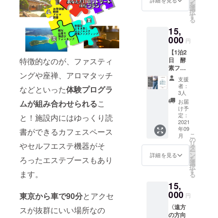
ン
に１～
詳細を見る
業日は
を
！！ ○
時〜
選
２回
ご予約
択
マイン
チェッ
す
（毎日
いただ
る
ドフル
クイン
でも可
けませ
15,
ネス暝
…
能）
ん。 ※
想体
000
チェッ
円
有効期
験、法
クイン
限2022
【1泊2
話、朝
時間よ
年6月末
日 酵
特徴的なのが、ファスティ
勤参加
り前の
迄
素ファ
など
荷物お
ングや座禅、アロマタッチ
スティ
【朝勤
預かり
支援
ング】
参加】
も可能
者：
などといった
体験プログラ
○金曜ま
朝、お
な場合
3人
たは土
寺の静
がござ
お届
ムが組み合わせられる
こ
曜日の
謐な空
いま
け予
チェッ
間で心
定：
す。ご
と！施設内にはゆっくり読
クイン
2021
を調え
希望の
年09
限定 ○
書ができるカフェスペース
てから
方は事
こ
月
ファス
一日を
の
前にお
リ
やセルフエステ機器がそ
ティン
始め
タ
問合せ
ー
グカウ
る。 大
ン
くださ
詳細を見る
を
ろったエステブースもあり
ンセ
切な朝
選
い。 ＜
択
ラーに
の時間
す
2日目＞
ます。
る
よる
を自分
12時
15,
「11の
と向き
頃 お
食リス
000
合う時
部屋
東京から車で90分
とアクセ
円
ク分
間にし
チェッ
〈遠方
析」つ
てみま
スが抜群にいい場所なの
クアウ
の方向
き ○天
せん
ト …館