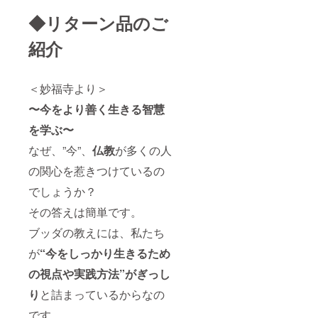
すし、
研修
◆リターン品のご
活かし
は、そ
ていく
のスキ
ことが
ルを積
紹介
出来る
み上げ
ように
る土台
なりま
を固め
＜妙福寺より＞
す。 自
広げる
然豊か
機会だ
〜今をより善く生きる智慧
な当山
と捉え
の環境
て下さ
を学ぶ〜
で、凝
い。 土
り固
台を広
なぜ、”今”、
仏教
が多くの人
まった
げる事
心と体
で、よ
の関心を惹きつけているの
をほぐ
り多く
でしょうか？
し、手
のスキ
放して
ルを積
その答えは簡単です。
いく研
み上げ
修をし
る事が
ブッダの教えには、私たち
てみま
出来ま
せん
すし、
が
“今をしっかり生きるため
か？ ○
活かし
研修内
ていく
の視点や実践方法”がぎっし
容：朝
ことが
勤参
出来る
り
と詰まっているからなの
加、暝
ように
です。
想体
なりま