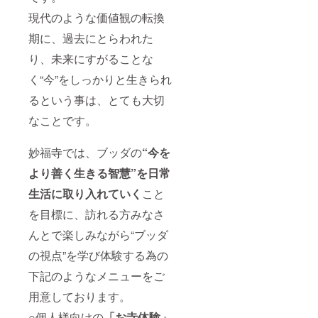
験、仏
す。 自
現代のような価値観の転換
教講
然豊か
座、そ
な当山
期に、過去にとらわれた
の他要
の環境
相談 施
で、凝
り、未来にすがることな
設完成
り固
後にご
まった
く“今”をしっかりと生きられ
利用い
心と体
るという事は、とても大切
ただけ
をほぐ
る未来
し、手
なことです。
チケッ
放して
トで
いく研
す。 ※
修をし
妙福寺では、ブッダの
“
今を
交通手
てみま
段はお
せん
より善く生きる智慧
”を日常
客様自
か？ ○
身でご
研修内
生活に取り入れていく
こと
用意い
容：朝
を目標に、訪れる方みなさ
ただき
勤参
ます。
加、暝
んとで楽しみながら“ブッダ
※2021
想体
年9月
験、仏
の視点”を学び体験する為の
(予定)に
教講
予約の
座、そ
下記のようなメニューをご
フォー
の他要
ムまた
相談 施
用意しております。
はチ
設完成
ケット
後にご
○個人様向けの
「お寺体験
」