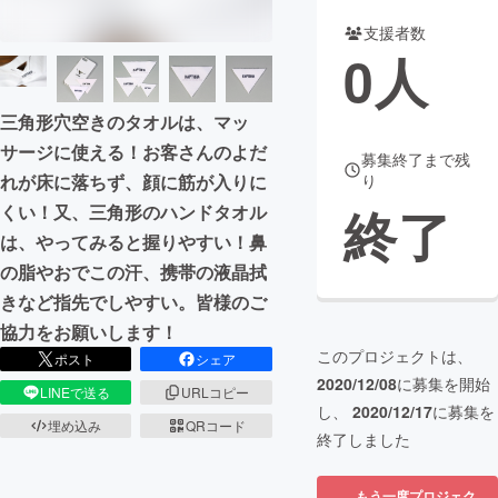
支援者数
まちづくり・地域活性化
0
人
CAMPFIRE for Social Good
CAMPFIRE Creation
三角形穴空きのタオルは、マッ
CAMPFIREふるさと納税
machi-ya
コミュニティ
サージに使える！お客さんのよだ
募集終了まで残
れが床に落ちず、顔に筋が入りに
り
終了
くい！又、三角形のハンドタオル
は、やってみると握りやすい！鼻
の脂やおでこの汗、携帯の液晶拭
きなど指先でしやすい。皆様のご
協力をお願いします！
このプロジェクトは、
ポスト
シェア
2020/12/08
に募集を開始
LINEで送る
URLコピー
し、
2020/12/17
に募集を
埋め込み
QRコード
終了しました
もう一度プロジェク