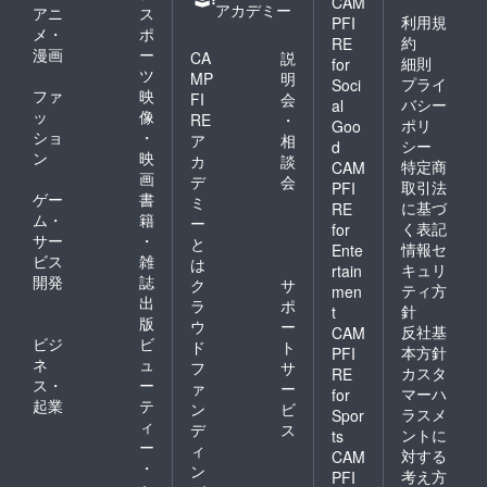
CAM
アカデミー
アニ
ス
利用規
PFI
メ・
ポ
約
RE
漫画
ー
CA
説
細則
for
ツ
MP
明
プライ
Soci
ファ
映
FI
会
バシー
al
ッ
像
RE
・
ポリ
Goo
ショ
・
ア
相
シー
d
ン
映
カ
談
特定商
CAM
画
デ
会
取引法
PFI
ゲー
書
ミ
に基づ
RE
ム・
籍
ー
く表記
for
サー
・
と
情報セ
Ente
ビス
雑
は
キュリ
rtain
開発
誌
ク
サ
ティ方
men
出
ラ
ポ
針
t
版
ウ
ー
反社基
CAM
ビジ
ビ
ド
ト
本方針
PFI
ネ
ュ
フ
サ
カスタ
RE
ス・
ー
ァ
ー
マーハ
for
起業
テ
ン
ビ
ラスメ
Spor
ィ
デ
ス
ントに
ts
ー
ィ
対する
CAM
・
ン
考え方
PFI