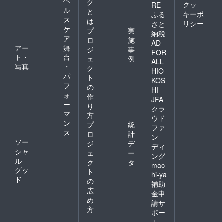
ヘ
グ
クッ
RE
ル
と
キーポ
ふる
ス
は
リシー
さと
ケ
プ
実
納税
ア
ロ
施
AD
アー
舞
ジ
事
FOR
ト・
台
ェ
例
ALL
写真
・
ク
HIO
パ
ト
KOS
フ
の
HI
ォ
作
JFA
ー
り
クラ
マ
方
ウド
ン
プ
統
ファ
ス
ロ
計
ン
ソー
ジ
デ
ディ
シャ
ェ
ー
ング
ル
ク
タ
mac
グッ
ト
hi-ya
ド
の
補助
広
金申
め
請サ
方
ポー
ト