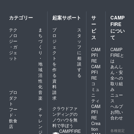
カテゴリー
起案サポート
サ
CAMP
ー
FIRE
テク
ま
プ
ス
ビ
につい
ノロ
ち
ロ
タ
ス
て
ジー
づ
ジ
ッ
・ガ
く
ェ
フ
CAM
CAMP
ジェ
り
ク
に
PFI
FIREと
ット
・
ト
相
RE
は
地
を
談
CAM
あんし
域
作
す
PFI
ん・安
活
る
る
RE
全への
性
資
コ
取り組
化
料
ミュ
み
プロ
音
請
ニ
ニュー
ダク
楽
求
ティ
ス
ト
CAM
ヘルプ
クラウドファ
フー
チ
PFI
お問い
ンディングの
ド・
ャ
RE
合わせ
ノウハウを無
飲食
レ
Crea
料で学ぼう
店
ン
tion
各種規定
CAMPFIRE
ジ