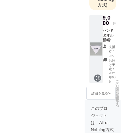
方式)
9,0
00
円
ハンド
タオル
横幅16
センチ
支援
高さ12
者：
センチ
0人
の逆三
お届
角形
け予
（本件
定：
限定サ
2021
年03
イズ）
こ
月
です。
の
リ
タ
ー
ン
詳細を見る
を
選
択
す
る
このプロ
ジェクト
は、All-or-
Nothing方式