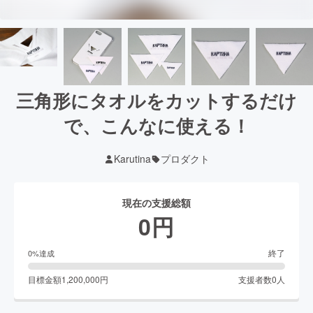
三角形にタオルをカットするだけ
で、こんなに使える！
Karutina
プロダクト
現在の支援総額
0
円
終了
0
%達成
目標金額
1,200,000
円
支援者数
0
人