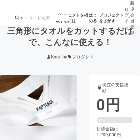
新
ロ
規
グ
会
プロジェクトを掲
はじ
プロジェクト
/
載するには
める
をさがす
イ
員
ン
登
三角形にタオルをカットするだけ
録
で、こんなに使える！
人気のプロ
注目のリ
注目の新着プロ
募集終了が近いプ
もうすぐ公開
Karutina
プロダクト
ジェクト
ターン
ジェクト
ロジェクト
されます
アート・写真
音楽
現在の支援総
額
0
円
テクノロジー・ガジェット
ゲーム・サ
映像・映画
書籍・雑誌
0%
目標金額は
1,200,000円
ビジネス・起業
チャレンジ