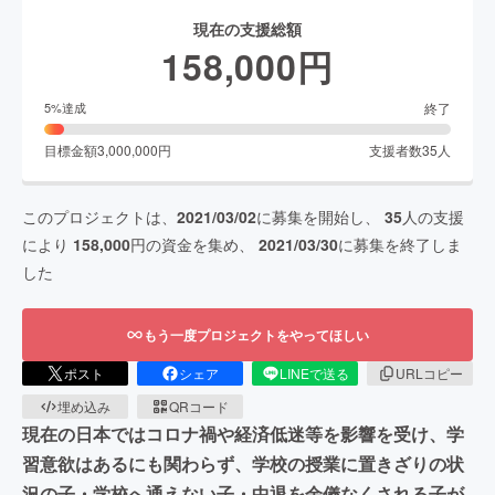
現在の支援総額
158,000
円
終了
5
%達成
目標金額
3,000,000
円
支援者数
35
人
このプロジェクトは、
2021/03/02
に募集を開始し、
35
人の支援
により
158,000
円の資金を集め、
2021/03/30
に募集を終了しま
した
もう一度プロジェクトをやってほしい
ポスト
シェア
LINEで送る
URLコピー
埋め込み
QRコード
現在の日本ではコロナ禍や経済低迷等を影響を受け、学
習意欲はあるにも関わらず、学校の授業に置きざりの状
況の子・学校へ通えない子・中退を余儀なくされる子が