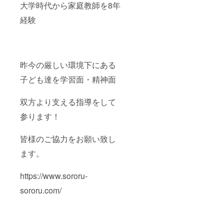
記載く
大学時代から家庭教師を8年
ださ
い。 ※
経験
支援
時、必
ず備考
欄にご
希望の
昨今の厳しい環境下にある
お名前
をご記
子ども達を学習面・精神面
入くだ
さい。
双方より支える指導をして
参ります！
皆様のご協力をお願い致し
ます。
https://www.sororu-
sororu.com/