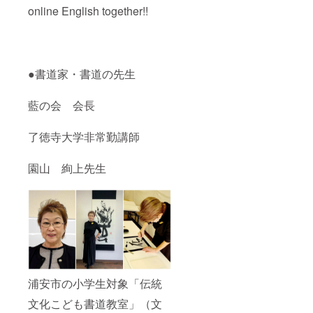
online English together!!
●書道家・書道の先生
藍の会 会長
了徳寺大学非常勤講師
園山 絢上先生
浦安市の小学生対象「伝統
文化こども書道教室」（文