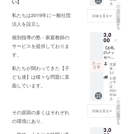
お1人へ
い】
こ
月
お礼の
の
リ
メール
タ
ー
私たちは2019年に一般社団
をお送
ン
詳細を見る
を
りいた
選
択
法人を設立し
しま
す
る
す！ ■
3,0
注意 ・
個別指導の塾・家庭教師の
クラウ
00
円
ドファ
サービスを提供しておりま
【お礼
ンディ
のメッ
ング終
す。
セージ
了後、
動画・
登録し
支援
お礼
ていた
私たちが関わってきた【子
者：
メー
だいて
3人
ども達】は様々な問題に直
ル】 ■
いる
お届
内容 今
メール
け予
面しています。
回のプ
アドレ
定：
ロジェ
2021
スにお
年04
クトメ
送りし
こ
月
ンバー
ます。
の
リ
からお
・もし
タ
ー
礼の
お礼
ン
詳細を見る
その原因の多くはそれぞれ
を
メッ
メール
選
択
セージ
等不要
す
の環境にあり、
る
動画 ご
な場合
3,0
支援者
はお手
様へお