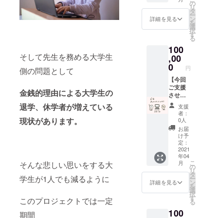
ル】 ■
メッ
の
山先生
元気で
お願い
付完了
リ
内容 園
セージ
タ
の作品
すか？
します
後責任
ー
山先生
動画 ご
ン
を印刷
詳細を見る
今年こ
・もし
を持っ
を
直筆の
支援者
選
したも
そお会
お礼動
て削除
択
作品１
様へお
す
のにな
いでき
画、お
いたし
る
点をフ
礼の
りま
ますよ
礼メー
ます。
100
レーム
メール
す！ 写
うに。
ル等不
※領収書
そして先生を務める大学生
とセッ
,00
■詳細
真内よ
②いつ
要な場
の発行
トでお
・オリ
0
りご希
もあり
合はお
円
をご希
側の問題として
送りい
ジナル
望の種
がとう
手数で
望され
たしま
【今回
につき
類の番
ござい
はござ
る方
す。 今
ご支援
まして
号を備
ます。
います
金銭的理由による大学生の
は、そ
回のプ
させて
は、今
考へご
お互い
が、そ
の旨ご
ロジェ
頂いた
回プロ
記入く
健康に
退学、休学者が増えている
の旨ご
支援
記載く
クトメ
生徒、
ジェク
ださ
は気を
者：
記載く
ださ
ンバー
学生・
トへ賛
現状があります。
い。 ■
0人
つけま
ださ
い。 ※
からお
プロ
同いた
注意 ・
しょ
お届
い。 ※
支援
礼の
ジェク
だいて
クラウ
け予
う。 ③
領収書
時、必
メッ
トメン
いる園
定：
ドファ
お好き
の発行
ず備考
セージ
バーよ
2021
山先生
ンディ
なメッ
をご希
欄にご
年04
動画 ご
りご支
の直筆
ング終
セージ
望され
希望の
こ
月
そんな悲しい思いをする大
支援者
援者様
の作品
の
了後、
を30文
る方
お名前
リ
様へお
へ直筆
になり
タ
登録し
字以内
は、そ
をご記
学生が1人でも減るように
ー
礼の
の手
ます！
ン
ていた
詳細を見る
にて備
の旨ご
入くだ
を
メール
紙・
■注意
選
だいて
考内へ
記載く
さい。
択
■詳細
メッ
・クラ
す
いる
ご記入
このプロジェクトでは一定
ださ
る
・今回
セージ
ウド
メール
くださ
い。 ※
100
プロ
動画・
ファン
アドレ
期間
い。 追
支援