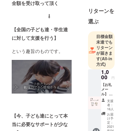
全額を受け取って頂く
リターンを
⇩
選ぶ
【全国の子ども達・学生達
目標金額
に対して支援を行う】
未達でも
リターン
という趣旨のものです。
が届きま
す
(All-in
方式)
1,0
00
円
【お礼
メー
ル】 ■
内容 ご
支援
支援者
者：
様へお
16人
礼の
お届
【今、子ども達にとって本
メール
け予
■詳細
定：
当に必要なサポートが少な
・お1人
2021
年04