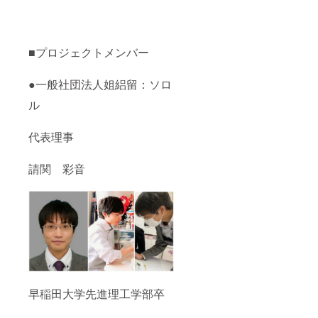
ナフル
希望の
ネー
お名前
ム）の
をご記
記入を
入くだ
お願い
さい。
■プロジェクトメンバー
します
・もし
お礼動
●一般社団法人姐絽留：ソロ
画、お
ル
礼メー
ル等不
要な場
代表理事
合はお
手数で
はござ
請関 彩音
います
が、そ
の旨ご
記載く
ださ
い。 ・
領収書
の発行
をご希
望され
る方
早稲田大学先進理工学部卒
は、そ
の旨ご