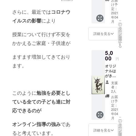
動画・
者様へ
だいて
け予
お礼
お礼の
定：
いる
さらに、最近では
コロナウ
メー
2021
メール
メール
年04
ル】 ■
■詳細
アドレ
イルスの影響
により
こ
月
内容 オ
・コロ
の
スにお
リ
リジナ
ナで会
タ
送りし
ー
ルはが
えてい
ン
授業について行けず不安を
ます。
詳細を見る
を
き1枚を
ない母
選
・もし
択
お送り
かかえるご家庭・子供達が
や父
す
お礼動
る
いたし
に、手
画、お
5,0
ます。
紙だけ
礼メー
ますます増加してきており
ご支援
00
でも届
ル等不
円
者様へ
けた
要な場
ます。
オリジ
お礼の
い。 ・
合はお
ナルは
メール
出そう
手数で
がきに
■詳細
と思っ
はござ
てお届
・オリ
ていた
います
支援
け！
ジナル
手紙が
が、そ
者：
【大切
はがき
仕事が
2人
の旨ご
このように
勉強を必要とし
な人へ
につき
忙しく
記載く
お届
手紙を
まして
ている全ての子ども達に対
て出せ
け予
ださ
だしま
は、今
定：
ていな
い。 ※
せん
2021
応できるのが
回プロ
い。 ・
領収書
年04
か？】
ジェク
お世話
の発行
こ
月
私たち
トへ賛
の
になっ
をご希
リ
オンライン指導の強み
であ
がお手
同いた
タ
たあの
望され
ー
紙を代
だいて
ン
方にお
詳細を見る
る方
ると考えています。
を
筆し、
いる 園
選
礼のお
は、そ