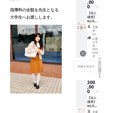
ジェク
お礼
,00
ディン
スにお
加メッ
時、必
トへ賛
メー
グ終了
0
送りし
セージ
ず備考
円
同いた
ル】
指導料の全額を先生となる
後、登
ます。
をご希
欄にご
だいて
【ソロ
【法人
録して
・作品
望の方
希望の
大学生へお渡しします。
いる 園
ルホー
様用】
いただ
の送付
は20文
お名前
山先生
ムペー
■お礼
いてい
先につ
字以内
をご記
直筆の
ジにて
メール
るメー
きまし
で備考
入くだ
支援
ものに
お名前
＆SNS
ルアド
て住
へご記
者：
さい。
なりま
の掲
にて企
レスに
所、お
0人
入くだ
す！ ■
示】
業・商
お送り
名前を
さい。
お届
注意 ・
【プロ
品のご
しま
ご記載
け予
■注意
クラウ
ジェク
紹介＆
す。 ・
定：
くださ
・お手
ドファ
トの進
プロ
2021
作品の
い。 ・
紙の送
年04
ンディ
捗をご
ジェク
送付先
可能な
付先に
こ
月
ング終
報告】
ト進捗
につき
の
場合
つきま
リ
了後、
■内容
状況の
まして
タ
は、備
しては
ー
登録し
支援さ
共有：
住所、
ン
考欄へ
詳細を見る
備考内
を
ていた
せて頂
100,000
お名前
選
お名前
へ住
択
だいて
いた生
円（税
をご記
す
（漢字/
所、お
る
いる
徒、学
込み、
載くだ
フリガ
名前を
300
メール
生・プ
数量制
さい。
ナフル
ご記載
アドレ
ロジェ
限な
,00
・作品
ネー
くださ
スにお
クトメ
し）
につき
0
ム）の
い。 ・
円
送りし
ンバー
ホーム
まして
記入を
送付完
ます。
より直
ペー
【法人
はこち
お願い
了後、
・作品
筆の手
ジ・活
様用】
らでご
します
ご登録
の送付
紙 今回
動報告
■お礼
用意し
・もし
いただ
先につ
のプロ
書へ法
メール
た作品
お礼動
きまし
支援