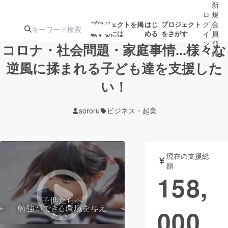
新
ロ
規
グ
会
プロジェクトを掲
はじ
プロジェクト
/
載するには
める
をさがす
イ
員
ン
登
コロナ・社会問題・家庭事情...様々な
録
逆風に揉まれる子ども達を支援した
い！
人気のプロ
注目のリ
注目の新着プロ
募集終了が近いプ
もうすぐ公開
ジェクト
ターン
ジェクト
ロジェクト
されます
sororu
ビジネス・起業
アート・写真
音楽
現在の支援総
テクノロジー・ガジェット
ゲーム・サ
額
158,
映像・映画
書籍・雑誌
000
ビジネス・起業
チャレンジ