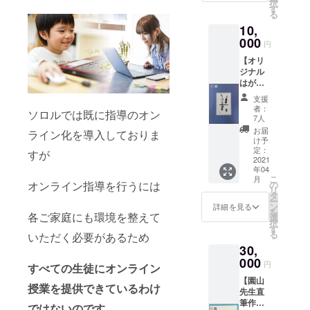
択
お届け
山先生
す
手紙を
の旨ご
る
いたし
の作品
届けた
記載く
10,
ます。
を印刷
い。 そ
ださ
■内容
000
したも
んな想
い。 ※
円
ご支援
のにな
いを私
支援
【オリ
者様の
りま
たちが
時、必
ジナル
【大切
す！ ■
代行し
ず備考
はがき2
な人】
注意 ・
ます！
欄にご
枚】
に私た
お礼
■注意
希望の
支援
【お礼
ちが代
メール
・お手
者：
お名前
ソロルでは既に指導のオン
のメッ
わって
につき
7人
紙の送
をご記
セージ
お手紙
まして
付先に
お届
入くだ
ライン化を導入しておりま
動画・
を書か
は、ク
け予
つきま
さい。
お礼
せてい
定：
ラウド
しては
すが
メー
2021
ただき
ファン
備考内
年04
ル】 ■
ます！
ディン
へ住
こ
月
内容 オ
ご支援
の
オンライン指導を行うには
グ終了
所、お
リ
リジナ
者様へ
タ
後、登
名前を
ー
ルはが
お礼の
ン
録して
詳細を見る
ご記載
を
き2枚を
各ご家庭にも環境を整えて
メール
選
いただ
くださ
択
お送り
■詳細
す
いてい
い。 ・
る
いただく必要があるため
いたし
今回プ
るメー
お手紙
30,
ます。
ロジェ
ルアド
内の
（写真
000
クトへ
レスに
メッ
円
すべての生徒にオンライン
よりご
賛同い
お送り
セージ
【園山
希望の2
ただい
しま
につき
授業を提供できているわけ
先生直
枚をお
ている
す。 ・
まして
筆作品
選びく
園山先
作品の
ではないのです。
も備考