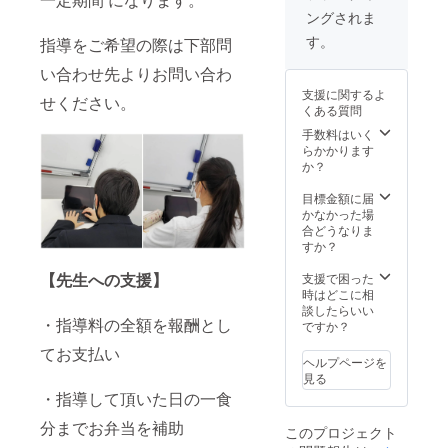
します
り ご支
ジェク
動報告
ださ
お名前
付完了
ングされま
・もし
援者様
ト開始
書へ法
い。 ・
をご記
後責任
お礼動
へ直筆
以降の
人名の
領収書
入くだ
す。
を持っ
指導をご希望の際は下部問
画、お
のお礼
定期的
記載
の発行
さい。
て削除
礼メー
をお届
な報告
（上記
をご希
い合わせ先よりお問い合わ
いたし
ル等不
けしま
メー
はご希
望され
ます。
支援に関するよ
要な場
す！ ・
ル。経
望者の
せください。
る方
※領収書
くある質問
合はお
ソロル
過報告
み。ご
は、そ
の発行
手数で
ホーム
やイベ
希望の
の旨ご
手数料はいく
をご希
はござ
ページ
ントを
方は備
記載く
らかかります
望され
います
にて本
いち早
考欄へ
ださ
か？
る方
が、そ
プロ
くお知
法人名
い。 ※
は、そ
の旨ご
ジェク
らせ。
をご記
支援
目標金額に届
の旨ご
記載く
トへの
③ホー
入くだ
時、必
かなかった場
記載く
ださ
ご支援
ムペー
さい）
ず備考
合どうなりま
ださ
い。 ・
者様と
ジにて
※活動報
欄にご
すか？
い。 ※
領収書
して 掲
法人名
告書は
希望の
支援
の発行
示させ
の記入
ホーム
お名前
【先生への支援】
支援で困った
時、必
をご希
て頂き
（ご希
ページ
をご記
時はどこに相
ず備考
望され
ます。
望者の
にて毎
入くだ
談したらいい
欄にご
・指導料の全額を報酬とし
る方
・プロ
み。ご
月公開
さい。
ですか？
希望の
は、そ
ジェク
希望の
させて
お名前
てお支払い
の旨ご
トの進
場合、
頂きま
をご記
ヘルプページを
記載く
捗をご
備考欄
す。 ＜
入くだ
見る
ださ
報告さ
へご記
リター
さい。
・指導して頂いた日の一食
い。 ※
せて頂
入くだ
ンの内
支援
きま
さい）
容＞ ➀
分までお弁当を補助
このプロジェクト
時、必
す。 ■
③活動
お礼