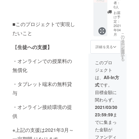
きまし
ジェク
人名の
＆ソロ
になり
画、お
たメー
者：
て住
トメン
記載
ルホー
ます。
礼メー
0人
ルアド
所、お
バーか
（上記
ムペー
・可能
ル等不
レスへ
お届
名前を
らメッ
はご希
ジにて
な場合
要な場
け予
送付完
ご記載
セージ
望者の
企業・
は、備
定：
合はお
了の旨
■このプロジェクトで実現し
くださ
動画 ご
み。ご
商品紹
2021
考欄へ
手数で
をお知
年04
い。 ・
支援者
希望の
介ペー
お名前
はござ
たいこと
らせい
こ
月
作品に
様へお
方は備
ジの作
（漢字/
の
います
たしま
リ
つきま
礼の
考欄へ
成＆
フリガ
タ
が、そ
す。 ・
ー
しては
メール
お名前
SNSに
ナフル
【
生徒への支援】
ン
の旨ご
詳細を見る
作品に
を
こちら
ソロル
をご記
て企
ネー
選
記載く
つきま
択
でご用
ホーム
入くだ
業・商
ム）の
す
ださ
しては
る
・オンラインでの授業料の
意した
ページ
さい）
品のご
記入を
い。 ※
このプロ
こちら
作品に
にてお
※活動報
紹介＆
お願い
領収書
でご用
無償化
ジェクト
なりま
名前の
告書は
プロ
します
の発行
意した
す。 ・
掲示 プ
ホーム
ジェク
・もし
をご希
は、
All-In方
作品に
可能な
ロジェ
ページ
ト進捗
お礼動
望され
なりま
・タブレット端末の無料貸
式
です。
場合
クトの
にて毎
状況の
画、お
る方
す。 ・
は、備
進捗を
月公開
共有：
礼メー
は、そ
目標金額に
いただ
与
考欄へ
ご報告
させて
300,000
ル等不
の旨ご
きまし
関わらず、
お名前
■詳細
頂きま
円（税
要な場
記載く
た送付
（漢字/
・今回
す。 ＜
込み、
合はお
・オンライン接続環境の提
ださ
2021/03/30
先住所
フリガ
ご支援
リター
数量制
手数で
い。 ※
やお名
23:59:59
ま
ナフル
させて
ンの内
限な
供
はござ
支援
前等の
ネー
頂いた
容＞ ➀
し）
います
時、必
でに集まっ
個人情
ム）の
生徒、
お礼
ホーム
が、そ
ず備考
報につ
た金額が
※上記の支援は2021年3月～
記入を
学生の
メール
ペー
の旨ご
欄にご
きまし
お願い
皆様よ
②プロ
ジ・活
記載く
希望の
ファンディ
ては送
一定期間 になります。