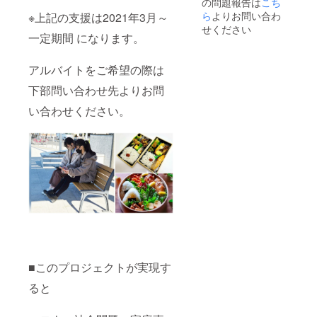
の問題報告は
こち
ず備考
注意 ・
報告書
メール
欄にご
直筆
へ法人
②プロ
ら
よりお問い合わ
※上記の支援は2021年3月～
希望の
メッ
名の記
ジェク
せください
お名前
セージ
載（ご
ト開始
一定期間 になります。
をご記
はクラ
希望者
以降の
入くだ
ウド
のみ。
定期的
アルバイトをご希望の際は
さい。
ファン
ご希望
な報告
ディン
の方は
メー
下部問い合わせ先よりお問
グ終了
備考欄
ル。経
後、登
へお名
過報告
い合わせください。
録して
前をご
やイベ
いただ
記入く
ントを
いてい
ださ
いち早
る住所
い） ・
くお知
へお送
領収書
らせ。
りいた
の発行
③SNS
しま
をご希
にて企
す。 ・
望され
業・商
お名前
る方
品紹介
を伏せ
は、そ
④ソロ
たい等
の旨ご
ルホー
のご希
記載く
ムペー
望がご
ださ
ジにて
ざいま
い。 ※
企業・
■このプロジェクトが実現す
した
支援
商品紹
ら、お
時、必
介ペー
ると
手数で
ず備考
ジの作
はござ
欄にご
成 ⑤活