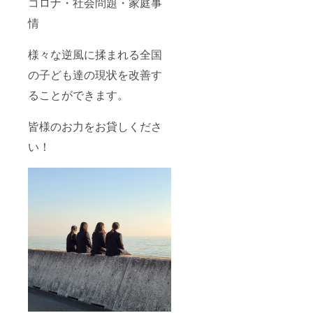
コロナ・社会問題・家庭事
います
希望の
動報告
が備考
お名前
書へ法
情
欄へご
をご記
人名の
記入く
入くだ
記載
ださい
さい。
（ご希
様々な逆風に揉まれる全国
ませ。
望者の
・クラ
み。ご
の子ども達の現状を改善す
ウド
希望の
ファン
方は備
ることができます。
ディン
考欄へ
グ終了
お名前
皆様のお力をお貸しくださ
後、登
をご記
録して
入くだ
い！
いただ
さい）
いてい
・領収
るメー
書の発
ルアド
行をご
レスに
希望さ
お送り
れる方
しま
は、そ
す。 ・
の旨ご
可能な
記載く
場合
ださ
は、備
い。 ※
考欄へ
支援
お名前
時、必
（漢字/
ず備考
フリガ
欄にご