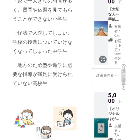
・家で一人きりの時間が多
00
数では
円
礼の
ござい
く、質問や宿題を見てもら
【大切
メール
ます
な人へ
■詳細
が、そ
うことができない小学生
手紙を
・お1人
の旨ご
だしま
お1人へ
記載く
支援
せん
感謝の
ださ
者：
・怪我で入院してしまい、
か？】
メッ
い。 ※
0人
私たち
セージ
領収書
お届
学校の授業についていけな
がお手
動画を
の発行
け予
紙を代
お届け
定：
くなってしまった中学生
をご希
筆し、
2021
しま
望され
年04
お届け
す！ ・
る方
こ
月
いたし
・地方のため塾や進学に必
お1人お
の
は、そ
リ
ます。
1人へお
タ
の旨ご
ー
要な指導が満足に受けられ
■内容
礼の
ン
記載く
詳細を見る
を
ご支援
メール
選
ださ
ていない高校生
択
者様の
をお送
す
い。 ※
る
【大切
りいた
支援
5,0
な人】
しま
時、必
に私た
00
す！ ■
ず備考
円
ちが代
注意 ・
欄にご
【オリ
わって
クラウ
希望の
ジナル
お手紙
ドファ
お名前
はがき1
を書か
ンディ
をご記
枚】
せてい
ング終
入くだ
支援
【お礼
ただき
了後、
さい。
者：
のメッ
ます！
登録し
7人
セージ
ご支援
ていた
お届