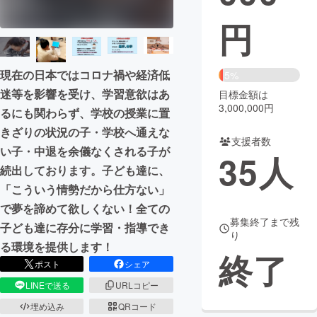
円
まちづくり・地域活性化
CAMPFIRE for Social Good
CAMPFIRE Creation
現在の日本ではコロナ禍や経済低
5%
CAMPFIREふるさと納税
machi-ya
コミュニティ
迷等を影響を受け、学習意欲はあ
目標金額は
3,000,000円
るにも関わらず、学校の授業に置
きざりの状況の子・学校へ通えな
支援者数
い子・中退を余儀なくされる子が
35
人
続出しております。子ども達に、
「こういう情勢だから仕方ない」
で夢を諦めて欲しくない！全ての
募集終了まで残
子ども達に存分に学習・指導でき
り
る環境を提供します！
終了
ポスト
シェア
LINEで送る
URLコピー
埋め込み
QRコード