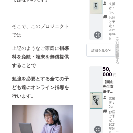
（フ
ださ
生の作
送付先
内へご
支援
レーム
い！）
品を印
につき
者：
記入く
付
今回の
刷した
0人
まして
ださ
き）】1
プロ
オリジ
住所、
お届
い。 ・
枚 【お
ジェク
ナルは
け予
お名前
送付完
礼の
そこで、このプロジェクト
トメン
定：
がきへ
をご記
了後、
メッ
2021
バーか
メッ
載くだ
ご登録
では
年04
セージ
らお礼
セージ
さい。
いただ
こ
月
動画・
のメッ
の
を添え
・作品
きまし
リ
お礼
セージ
タ
てお届
につき
たメー
上記のようなご家庭に
指導
ー
メー
動画 ご
ン
けいた
詳細を見る
まして
ルアド
を
ル】 ■
支援者
選
しま
はこち
料を免除・
端末
を無
償提供
レスへ
択
内容 園
様へお
す
す。 ※
らでご
送付完
る
山先生
礼の
メッ
する
ことで
用意し
了の旨
50,
直筆作
メール
セージ
た作品
をお知
品（フ
000
■詳細
は下記
になり
円
らせい
レーム
勉強を必要とする全て
の子
・オリ
より1つ
ます。
たしま
【園山
付き）
ジナル
お選び
・可能
す。 ・
先生直
ども達に
オンライン指導を
をお送
はがき
いただ
な場合
いただ
筆作品
りいた
につき
き、備
は、備
きまし
行います。
（大）1
しま
まして
考へ番
考欄へ
支援
た送付
枚】
す。 今
は、今
号をご
者：
お名前
先住所
【お礼
回のプ
回プロ
0人
記入く
（漢字/
やお名
のメッ
ロジェ
ジェク
ださ
お届
フリガ
前等の
セージ
クトメ
トへ賛
け予
い。 ①
ナフル
個人情
動画・
ンバー
定：
同いた
お久し
ネー
報につ
お礼
2021
からお
だいて
ぶりで
ム）の
きまし
年04
メー
礼の
いる 園
す。お
記入を
ては送
こ
月