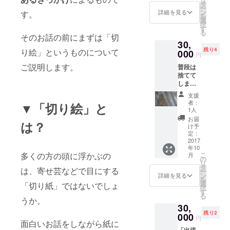
町と、
展で展
タ
ー
八田員
示され
ン
詳細を見る
す。
を
徳の住
る、最
選
択
む姫路
新作の
す
る
との中
絵柄の
そのお話の前にまずは「切
30,
間地点
一部を
残り4
り絵」というものについて
で、
000
おさめ
円
「一緒
ます。
ご説明します。
普段は
に呑
全20種
捨てて
む」と
制作予
しまう
いう権
定で
物です
利で
す。
支援
が…
す。細
者：
▼「切り絵」と
「個展
かい日
1人
に展示
時や場
お届
は？
する切
所など
け予
り絵作
は打ち
定：
品の下
2017
合わせ
年10
絵（Sサ
をした
こ
多くの方の頭に浮かぶの
月
イ
いと思
の
リ
ズ）」
いま
タ
は、寄せ芸などで目にする
ー
切り絵
す。ブ
ン
詳細を見る
を
を制作
ログや
選
「切り紙」ではないでしょ
択
するに
ホーム
す
る
は、画
ページ
うか。
30,
用紙に
では書
残り2
下絵を
000
けな
円
面白いお話をしながら紙に
描いた
かっ
「出張