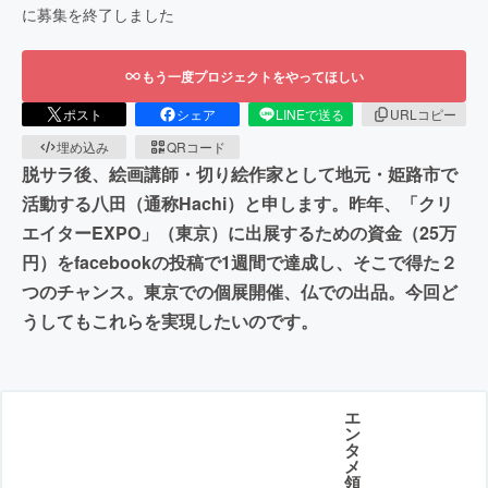
に募集を終了しました
もう一度プロジェクトをやってほしい
ポスト
シェア
LINEで送る
URLコピー
埋め込み
QRコード
脱サラ後、絵画講師・切り絵作家として地元・姫路市で
活動する八田（通称Hachi）と申します。昨年、「クリ
エイターEXPO」（東京）に出展するための資金（25万
円）をfacebookの投稿で1週間で達成し、そこで得た２
つのチャンス。東京での個展開催、仏での出品。今回ど
うしてもこれらを実現したいのです。
エ
ン
タ
メ
領