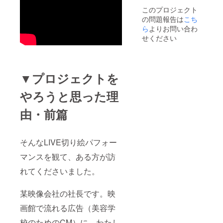
う、1時
ふくめ
このプロジェクト
間ほど
てご相
の問題報告は
こち
の制作
談させ
パ
ら
よりお問い合わ
てくだ
フォー
さい。
せください
マンス
となり
ます。
また、
▼プロジェクトを
完成作
品もお
渡し
やろうと思った理
し、パ
フォー
由・前篇
マンス
過程を
映像に
収めて
そんなLIVE切り絵パフォー
コンテ
ンツと
マンスを観て、ある方が訪
して利
れてくださいました。
用して
いただ
けま
某映像会社の社長です。映
す。 兵
庫県在
画館で流れる広告（美容学
住です
ので、
校のためのCM）に、わたし