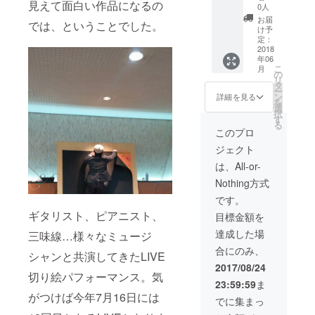
見えて面白い作品になるの
ス」～
きま
は、簡易的な音
別途頂
0人
生演奏&
す。
響機材を持参し
く場合
お届
では、ということでした。
完成作
てミュージシャ
もあり
け予
品&コン
定：
ンの生演奏とと
ます。
テンツ
2018
もにおこなう、1
また、
年06
～ あな
時間ほどの制作
大きな
こ
月
たの街
の
パフォーマンス
ベニヤ
リ
へ、会
タ
となります。 そ
板を持
ー
場へ、
ン
して、完成した
ちこん
詳細を見る
を
黒い
選
作品もそのまま
でそこ
択
キャン
す
お渡しいたしま
へ画用
る
バスを
す。 兵庫県在住
紙を貼
このプロ
切り抜
ですので、地域
りつけ
ジェクト
いて作
によっては会場
て、
品を描
までの交通費・
カッ
は、All-or-
くパ
駐車代等別途頂
ターで
Nothing方式
フォー
く場合もありま
切り絵
マンス
す。 また、大き
にして
です。
を公演
なベニヤ板を持
いきま
ギタリスト、ピアニスト、
目標金額を
しにま
ちこんでそこへ
す。立
いりま
画用紙を貼りつ
てかけ
達成した場
三味線…様々なミュージ
す。会
けて、カッター
られる
合にのみ、
場規模
で切り絵にして
壁面が
シャンと共演してきたLIVE
はこれ
いきます。立て
必要と
2017/08/24
まで、
切り絵パフォーマンス。気
かけられる壁面
なりま
23:59:59
ま
カフェ
が必要となりま
す。
がつけば今年7月16日には
バー、
す。（作品サイ
（作品
でに集まっ
図書館
ズは約1500ｍｍ
サイズ