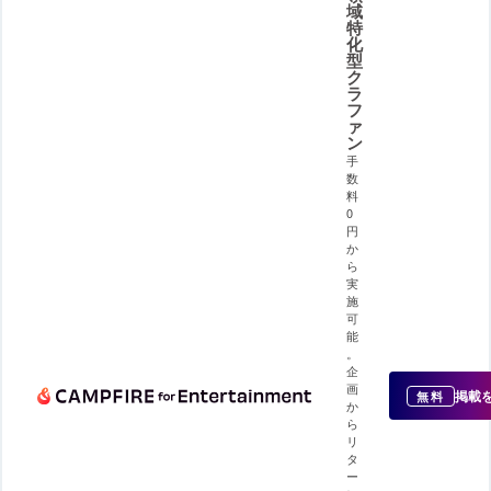
域
特
化
型
ク
ラ
フ
ァ
ン
手
数
料
0
円
か
ら
実
施
可
能
。
企
画
掲載
無料
か
ら
リ
タ
ー