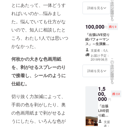
リ
で」と
品）』
機材を
タ
とにあたって、一体どうす
べて２
ー
いう形
額装し
持参し
ン
詳細を見る
ｍ四
を
で、あ
た作品
て
選
ればいいのか…悩みまし
方） 詳
択
なただ
を、オ
ミュー
す
細が知
る
けの切
リジナ
た。悩んでいても仕方がな
ジシャ
りたい
り絵作
ルで制
100,000
ンの生
方は
円
残り3
いので、知人に相談したと
品を描
作いた
演奏と
メール
きま
しま
「出張LIVE切り
ともに
をお送
ころ、わたし1人では思いつ
す。
す。サ
絵パフォーマン
おこな
りくだ
イズは
ス」～生演奏&
う、1時
かなかった、
さい。
F12（6
完成作品をつけ
間ほど
できる
支援者：0人
06×500
ます～ あなたの
の制作
だけ皆
お届け予定：
）。 ご
街へ、会場へ、
パ
何枚かの大きな色画用紙
様に負
こ
2018年06月
家族・
の
黒いキャンバス
フォー
担のな
リ
ご友人
タ
を、剥がせるスプレーのり
を切り抜いて作
マンス
いよう
ー
のため
ン
品を描くパ
となり
詳細を見る
善処い
を
で接着し、シールのように
の贈り
選
フォーマンスを
ます。
たしま
択
物や、
す
公演しにまいり
兵庫県
すが、
る
仕組む。
または
ます。会場規模
在住で
日程等
1,5
「おま
はこれまで、カ
すの
ふくめ
00,
かせ
フェバー、図書
で、地
残り2
てご相
切り抜く力加減によって、
で」と
000
館ホール、施
域に
円
談させ
いう形
設、中学校体育
よって
手前の色を剥がしたり、奥
てくだ
「出張
で、あ
館、路上、など
は会場
さい。
LIVE切
なただ
様々な場所で
までの
の色画用紙まで剥がせるよ
り絵パ
けの切
行ってまいりま
交通
フォー
うにしたら、いろんな色が
り絵作
した。 1000000
費・駐
支援
マン
品を描
円のコースで
車代等
者：