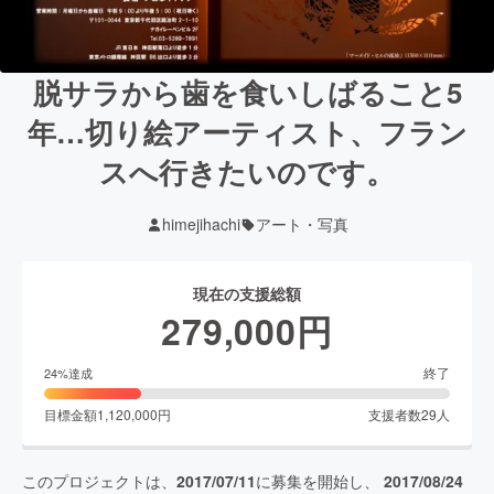
脱サラから歯を食いしばること5
年…切り絵アーティスト、フラン
スへ行きたいのです。
himejihachi
アート・写真
現在の支援総額
279,000
円
終了
24
%達成
目標金額
1,120,000
円
支援者数
29
人
このプロジェクトは、
2017/07/11
に募集を開始し、
2017/08/24