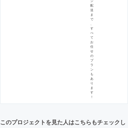
ン
配
送
ま
で
、
す
べ
て
お
任
せ
の
プ
ラ
ン
も
あ
り
ま
す
！
このプロジェクトを見た人はこちらもチェックし