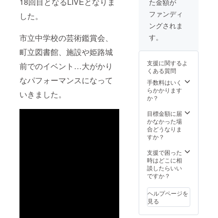
18回目となるLIVEとなりま
た金額が
ホー
×1000ｍｍほど
は約
ル、施
ですが、ベニヤ
1500ｍ
ファンディ
した。
設、中
板は2枚並べて２
ｍ
ングされま
学校体
ｍ四方） 詳細が
×1000
育館、
知りたい方は
ｍｍほ
す。
市立中学校の芸術鑑賞会、
路上、
メールをお送り
どです
など
町立図書館、施設や姫路城
ください。 でき
が、ベ
様々な
るだけ皆様に負
ニヤ板
支援に関するよ
前でのイベント…大がかり
場所で
担のないよう善
は2枚並
くある質問
行って
処いたします
べて２
なパフォーマンスになって
まいり
手数料はいく
が、日程等ふく
ｍ四
まし
らかかります
めてご相談させ
方） 詳
いきました。
た。
か？
てください。
細が知
150000
りたい
円の
目標金額に届
方は
コース
かなかった場
メール
では、
合どうなりま
をお送
簡易的
すか？
りくだ
な音響
さい。
機材を
支援で困った
できる
持参し
時はどこに相
だけ皆
て
談したらいい
様に負
ミュー
ですか？
担のな
ジシャ
いよう
ンの生
善処い
ヘルプページを
演奏と
たしま
見る
ともに
すが、
おこな
日程等