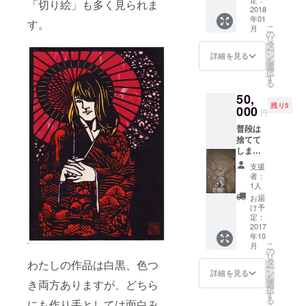
す。
「切り絵」も多く見られま
カード
2018
まで、
（Lサイ
年01
20種
カフェ
す。
ズ…約
こ
月
（非売
バー、
の
８０３
リ
品）』
図書館
タ
ｍｍ×６
ー
額装し
ホー
ン
５１ｍ
詳細を見る
を
た作品
ル、施
選
ｍ） ※
択
を、オ
設、中
す
作品タ
る
リジナ
学校体
イトル
50,
ルで制
育館、
は選べ
残り5
作いた
000
路上、
ませ
円
しま
など
ん。
普段は
す。サ
様々な
捨てて
イズは
場所で
しまう
F8（45
行って
物です
5×379
まいり
支援
が…
）。 ご
まし
者：
「個展
家族・
た。
1人
に展示
ご友人
30000
お届
する切
のため
円の
け予
り絵作
の贈り
定：
コース
品の下
2017
物や、
では、
年10
絵（Lサ
または
簡易的
こ
月
イ
「おま
の
な音響
リ
ズ）」
かせ
タ
機材を
わたしの作品は白黒、色つ
ー
切り絵
で」と
ン
持参し
詳細を見る
を
を制作
き両方ありますが、どちら
いう形
選
てBGM
択
するに
で、あ
す
を流し
る
にも作り手としては面白み
は、画
なただ
なが