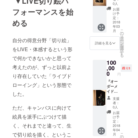
▼LIVE切り絵パ
455）＋
しにま
り抜か
0人
でそこ
白い切
いりま
れてお
フォーマンスを始
お届
へ画用
り絵の
す。会
りま
け予
紙を貼
ポスト
場規模
定：
す。
りつけ
める
カード
2018
はこれ
（Lサイ
て、
年03
20種
まで、
ズ…約
カッ
こ
月
（非売
カフェ
の
1570ｍ
ターで
リ
品）』
バー、
タ
ｍ
自分の得意分野「切り絵」
切り絵
ー
額装し
図書館
ン
×1111
詳細を見る
にして
を
た作品
ホー
選
ｍｍ）
をLIVE・体感するという形
いきま
択
を、オ
ル、施
す
※作品タ
す。立
る
リジナ
で何かできないかと思って
設、中
イトル
てかけ
100
ルで制
学校体
は選べ
られる
考えたのが、ずっと以前よ
作いた
,00
育館、
ませ
残り3
壁面が
しま
路上、
0
ん。
必要と
円
り存在していた「ライブド
す。サ
など
なりま
イズは
『オー
様々な
す。
ローイング」という形態で
F10（5
ダーメ
場所で
（作品
30×455
イド作
行って
した。
サイズ
）。 ご
品制作
まいり
は約
支援
家族・
（606×
まし
者：
1500ｍ
ご友人
500）＋
た。
ただ、キャンバスに向けて
0人
ｍ
のため
白い切
50000
お届
×1000
絵具を派手にぶつけて描
の贈り
り絵の
円の
け予
ｍｍほ
物や、
ポスト
コース
定：
どです
く、それまでと違って、生
または
カード
2018
では、
が、ベ
年04
「おま
20種
簡易的
ニヤ板
で切り絵を描く、というこ
こ
月
かせ
（非売
な音響
の
は2枚並