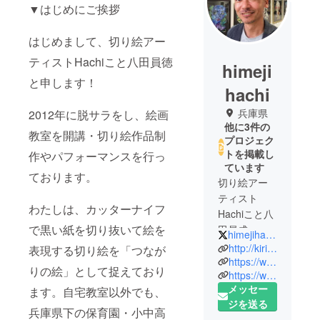
▼はじめにご挨拶
はじめまして、切り絵アー
ティストHachiこと八田員徳
himeji
と申します！
hachi
兵庫県
2012年に脱サラをし、絵画
他に3件の
教室を開講・切り絵作品制
プロジェク
トを掲載し
作やパフォーマンスを行っ
ています
ております。
切り絵アー
ティスト
わたしは、カッターナイフ
Hachiこと八
で黒い紙を切り抜いて絵を
田員成
himejihachi
（はったか
http://kiriehachiart.com/
表現する切り絵を「つなが
ずなり）と
https://www.facebook.com/Himeji.hachi/?ref=bookmarks
りの絵」として捉えており
https://www.instagram.com/hachi_kirie_art/
申します。
メッセー
ます。自宅教室以外でも、
絵画教室も
ジを送る
開講してお
兵庫県下の保育園・小中高