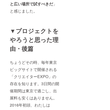
様に負
と広い場所で試すべきだ
」
担のな
いよう
と感じました。
善処い
たしま
すが、
日程等
▼プロジェクトを
ふくめ
てご相
談させ
やろうと思った理
てくだ
さい。
由・後篇
ちょうどその時、毎年東京
ビッグサイトで開催される
「クリエイターEXPO」の
存在を知ります。3日間の開
催期間は東京で過ごし、出
展料も安くはありません。
2016年初頭、わたしは