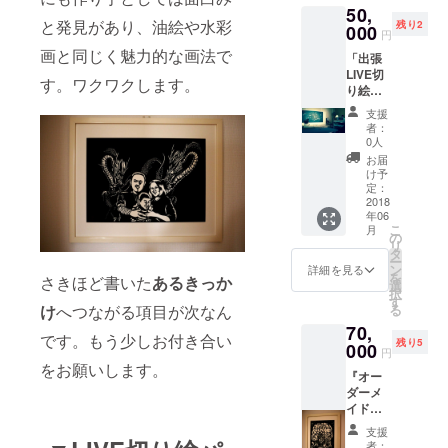
50,
用紙に
けの切
ら、1時
と発見があり、油絵や水彩
残り2
下絵を
000
り絵作
間ほど
円
描いた
品を描
の制作
画と同じく魅力的な画法で
「出張
紙を重
きま
パ
LIVE切
ねて2枚
す。
フォー
す。ワクワクします。
り絵パ
同時に
マンス
フォー
切り抜
となり
支援
マン
いてい
ます。
者：
ス」～
きま
0人
兵庫県
ミュー
す。完
在住で
お届
ジシャ
成後、
け予
すの
ンの生
画用紙
定：
で、地
演奏と
2018
は作品
域に
年06
ともに
になり
よって
こ
月
～ あな
ます。
の
は会場
リ
たの街
剥がし
タ
までの
ー
へ、会
た下絵
ン
詳細を見る
交通
を
さきほど書いた
あるきっか
場へ、
は、紙
選
費・駐
択
黒い
ももろ
す
車代は
け
へつながる項目が次なん
る
キャン
く、破
別途頂
70,
バスを
れてい
く場合
です。もう少しお付き合い
残り5
切り抜
000
たりし
もあり
円
いて作
ます
をお願いします。
ます。
『オー
品を描
が、本
また、
ダーメ
くパ
作品と
大きな
イド作
フォー
同じよ
ベニヤ
品制作
マンス
うに絵
板を持
支援
（530×
を公演
柄が切
者：
ちこん