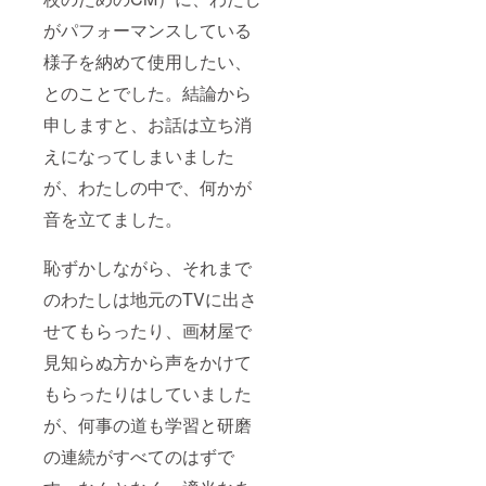
地域に
よって
がパフォーマンスしている
は会場
までの
様子を納めて使用したい、
交通
とのことでした。結論から
費・駐
車代等
申しますと、お話は立ち消
別途頂
く場合
えになってしまいました
もあり
ます。
が、わたしの中で、何かが
また、
大きな
音を立てました。
ベニヤ
板を持
恥ずかしながら、それまで
ちこん
でそこ
のわたしは地元のTVに出さ
へ画用
紙を貼
せてもらったり、画材屋で
りつけ
て、
見知らぬ方から声をかけて
カッ
ターで
もらったりはしていました
切り絵
が、何事の道も学習と研磨
にして
いきま
の連続がすべてのはずで
す。立
てかけ