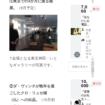
①東京での3か月に渡る個
る
カット
選びし
7,0
による
てセッ
展。
（9月予定）
残り5
もので
00
トにい
円
す。 9
たしま
『あな
月開催
す。 写
たにお
予定の
真は現
電話い
個展で
在制作
たしま
展示さ
中の作
支援
す＋白
れる、
品原画
者：
い切り
最新作
です。
1人
絵のポ
の絵柄
お届
スト
の一部
け予
カード
をおさ
定：
20種
2017
めま
年10
（非売
す。全
こ
月
↑会場となる東京神田・いと
品）』
20種制
の
リ
ご都合
作予定
タ
なギャラリーの写真です。
ー
の良い
です。
ン
詳細を見る
を
日時を
写真は
選
択
メール
現在制
す
る
で打ち
作中の
10,
合わせ
作品原
残り30
して、
000
画で
②ダ・ヴィンチが晩年を過
円
お電話
す。
『直筆
でお話
ごしたクロ・リュセ城
のお礼
させて
文＋白
（仏）への出品。
（10月初
いただ
い切り
きま
支援