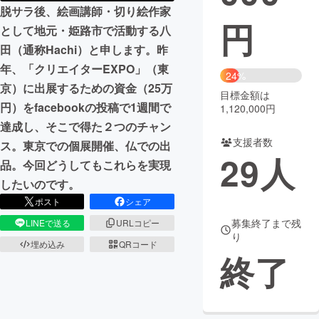
脱サラ後、絵画講師・切り絵作家
円
まちづくり・地域活性化
として地元・姫路市で活動する八
田（通称Hachi）と申します。昨
年、「クリエイターEXPO」（東
CAMPFIRE for Social Good
CAMPFIRE Creation
24%
京）に出展するための資金（25万
CAMPFIREふるさと納税
machi-ya
コミュニティ
目標金額は
円）をfacebookの投稿で1週間で
1,120,000円
達成し、そこで得た２つのチャン
支援者数
ス。東京での個展開催、仏での出
29
人
品。今回どうしてもこれらを実現
したいのです。
ポスト
シェア
募集終了まで残
LINEで送る
URLコピー
り
埋め込み
QRコード
終了