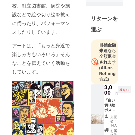
り、ワーク
校、町立図書館、病院や施
ショップや
設などで絵や切り絵を教え
パフォーマ
リターンを
ンスなどで
に伺ったり、パフォーマン
兵庫県下の
選ぶ
スしたりしています。
保育園、小
中高校、施
目標金額
アートは、「もっと身近で
設等での活
未達なら
楽しみ方もいろいろ」そん
動もさせて
全額返金
いただいて
されます
なことを伝えていく活動を
(All-or-
います。
しています。
Nothing
方式)
3,0
残り50
00
円
『白い
切り絵
ポスト
カード
支援
10種
者：
（非売
14人
品）』
お届
現在制
け予