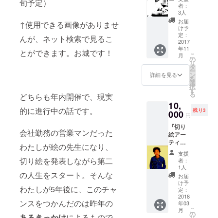
旬予定）
絵のポ
す。お
者：
スト
礼も兼
3人
カード
ねて、
お届
↑使用できる画像がありませ
20種
直接お
け予
（非売
話でき
定：
んが、ネット検索で見るこ
品）』
2017
ればと
年11
お礼の
ても嬉
とができます。お城です！
こ
月
お手紙
しく思
の
リ
を直筆
いま
タ
ー
でお送
す。
ン
詳細を見る
を
りいた
選
択
しま
す
る
どちらも年内開催で、現実
す。 現
10,
在制作
的に進行中の話です。
残り3
企画中
000
円
のポス
『切り
トカー
会社勤務の営業マンだった
絵アー
ドは、
ティス
最新技
わたしが絵の先生になり、
ト八田
術の
支援
員徳と
レー
切り絵を発表しながら第二
者：
呑みに
ザー
1人
行く
の人生をスタート。そんな
カット
お届
（割り
による
け予
わたしが5年後に、このチャ
勘）』
もので
定：
あなた
2018
す。9月
ンスをつかんだのは昨年の
年03
のお住
開催予
こ
月
まいの
定の個
の
あるきっかけ
によるもので
リ