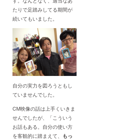
す。なんとなく、適当なあ
られる
壁面が
たりで足踏みしてる期間が
必要と
なりま
続いてもいました。
す。
（作品
サイズ
は約
1500ｍ
ｍ
×1000
ｍｍほ
どです
が、ベ
ニヤ板
は2枚並
べて２
自分の実力を図ろうともし
ｍ四
方） 詳
ていませんでした。
細が知
りたい
方は
CM映像の話は上手くいきま
メール
をお送
せんでしたが、「こういう
りくだ
お話もある。自分の使い方
さい。
できる
を客観的に踏まえて、
もっ
だけ皆