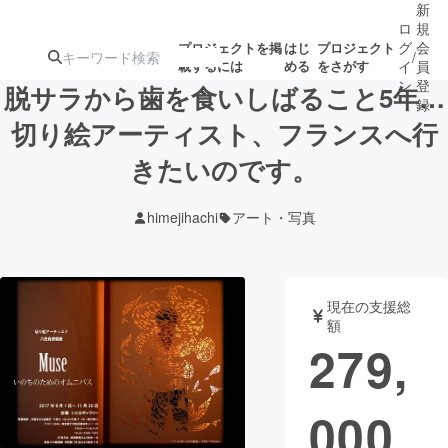
新
ロ
規
グ
会
プロジェクトを掲
はじ
プロジェクト
/
載するには
める
をさがす
イ
員
ン
登
脱サラから歯を食いしばること5年…
録
切り絵アーティスト、フランスへ行
きたいのです。
人気のプロ
注目のリ
注目の新着プロ
募集終了が近いプ
もうすぐ公開
ジェクト
ターン
ジェクト
ロジェクト
されます
himejihachi
アート・写真
アート・写真
音楽
現在の支援総
テクノロジー・ガジェット
ゲーム・サ
額
279,
映像・映画
書籍・雑誌
000
ビジネス・起業
チャレンジ