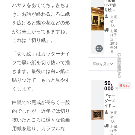
紙を重
た、い
ハサミをあててちょきちょ
LIVE切
ねて2枚
ろんな
り絵パ
同時に
お話を
き。お話が終わるころに紙
フォー
切り抜
できれ
支援
マン
いてい
ばと思
者：
を広げると蝶や花などの形
ス」～
きま
いま
1人
BGM流
す。完
す。
が出来上がってきますね。
お届
してひ
成後、
け予
とりで
画用紙
定：
これは「切り紙」。
公演～
2018
は作品
年06
あなた
になり
こ
月
「切り絵」はカッターナイ
の街
ます。
の
リ
へ、会
剥がし
タ
ー
フで黒い紙を切り抜いて描
場へ、
た下絵
ン
詳細を見る
を
黒い
は、紙
選
きます。最後には白い紙に
択
キャン
ももろ
す
る
バスを
く、破
貼りつけて、もっと見やす
50,
切り抜
れてい
残り10
いて作
000
たりし
くします。
円
品を描
ます
『オー
くパ
が、本
ダーメ
フォー
白黒での完成が長らく一般
作品と
イド作
マンス
同じよ
的でしたが、近年では切り
品制作
を公演
うに絵
支援
（455×
しにま
柄が切
者：
抜いたところに様々な色画
379）＋
いりま
り抜か
1人
白い切
す。会
れてお
お届
用紙を貼り、カラフルな
り絵の
場規模
りま
け予
ポスト
はこれ
定：