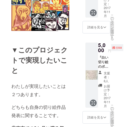
作企画
定：
中のポ
2017
年11
スト
こ
月
カード
の
リ
は、最
タ
ー
新技術
ン
詳細を見る
を
のレー
選
択
ザー
す
る
カット
5,0
による
▼このプロジェク
残り50
もので
00
円
す。 9
『白い
トで実現したいこ
月開催
切り絵
予定の
のポス
個展で
と
トカー
展示さ
支援
ド20種
れる、
者：
（非売
最新作
6人
品）』
の絵柄
わたしが実現したいことは
お届
現在制
の一部
け予
作企画
２つあります。
をおさ
定：
中のポ
2017
めま
年11
スト
す。全
こ
月
どちらも自身の切り絵作品
カード
20種制
の
リ
は、最
作予定
タ
発表に関することです。
ー
新技術
のう
ン
詳細を見る
を
のレー
ち、10
選
択
ザー
種をお
す