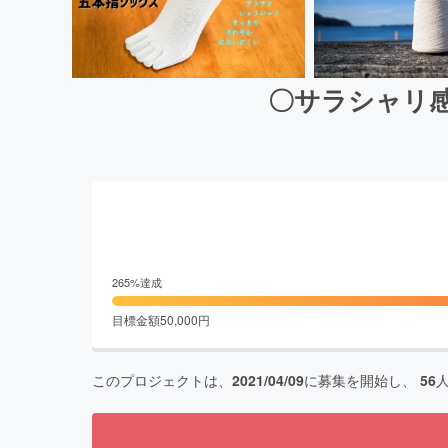
〇サラシャリ
265
%達成
目標金額
50,000
円
このプロジェクトは、
2021/04/09
に募集を開始し、
56