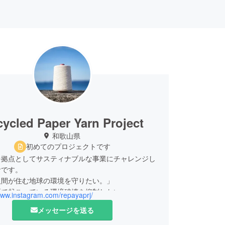
ycled Paper Yarn Project
和歌山県
初めてのプロジェクトです
を拠点としてサスティナブルな事業にチャレンジし
者です。
人間が住む地球の環境を守りたい。」
所で起こっている環境破壊を抑制したい。」
www.instagram.com/repayaprj/
ることなく環境を守りたい。」
メッセージを送る
そんな想いをもってサスティナブルな事業を創出し
っています。