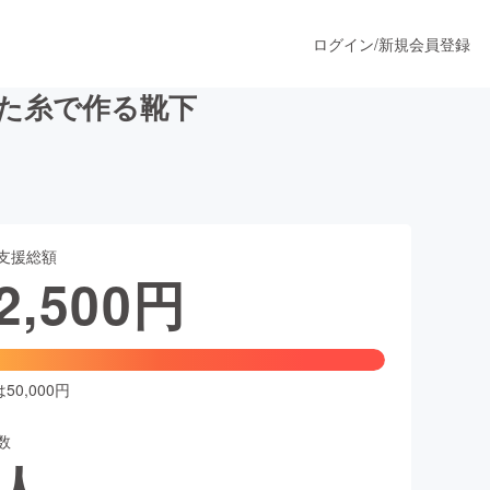
ログイン
/
新規会員登録
た糸で作る靴下
うすぐ公開されます
支援総額
プロダクト
2,500
円
ファッション
スポーツ
0,000円
数
ア
ソーシャルグッド
人