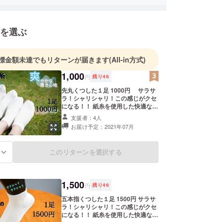
しくお願いします。
一緒に取り組んでくれる・語り合える仲間も大募集
を選ぶ
！
標金額未達でもリターンが届きます
(All-in方式)
1,000
円
残り
46
先丸くつした１足 1000円 サラサ
ラ！シャリシャリ！この感じがクセ
になる！！ 紙糸を使用した快適な靴
下です。 爽やかに履いて頂けるよう
支援者：4人
に、丈は短め（くるぶし上付近）に
お届け予定：2021年07月
しました。 蒸れやすいシューズを履
く際や、スポーツサンダル等にも
ピッタリです。 天然素材を使用して
このリターンを選択する
る
おり、肌にも優しいです。 リサイク
ルした紙を配合しておりますが、中
古では無く、新品で清潔です。 もち
ろん家庭用の洗濯機で洗濯可能で
1,500
す。ネットに入れて洗ってくださ
円
残り
46
い。 サイズは下記2種類のみのご用
五本指くつした１足 1500円 サラサ
意となります。 ・22～24cm ・25
ラ！シャリシャリ！この感じがクセ
～27cm ※サイズ表記は目安ですの
になる！！ 紙糸を使用した快適な靴
でご注意ください。 お色はナチュラ