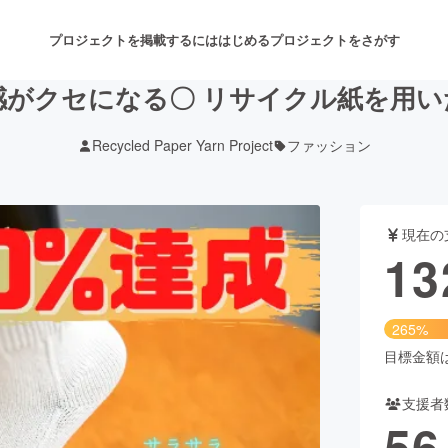
プロジェクトを掲載するには
はじめる
プロジェクトをさがす
感がクセになる〇 リサイクル紙を用い
Recycled Paper Yarn Project
ファッション
注目のリターン
注目の新着プロジェクト
募集終了が近いプロジェクト
も
現在の
音楽
舞台・パフォーマンス
13
ゲーム・サービス開発
フード・飲食店
265%
書籍・雑誌出版
アニメ・漫画
目標金額は5
支援者
チャレンジ
ビューティー・ヘルスケ
56