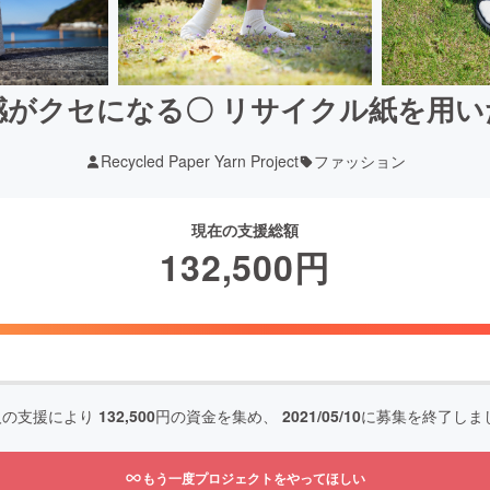
感がクセになる〇 リサイクル紙を用い
Recycled Paper Yarn Project
ファッション
現在の支援総額
132,500
円
人の支援により
132,500
円の資金を集め、
2021/05/10
に募集を終了しま
もう一度プロジェクトをやってほしい