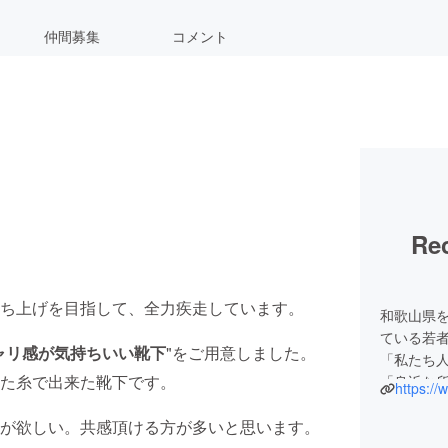
仲間募集
コメント
Rec
ち上げを目指して、全力疾走しています。
和歌山県
ている若
ャリ感が気持ちいい靴下
"をご用意しました。
「私たち
た糸で出来た靴下です。
「身近な
https://
「我慢す
が欲しい。共感頂ける方が多いと思います。
私たちは
ようと思