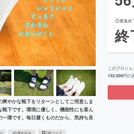
募集終
CAMPFIRE for Social Good
CAMPFIRE Creation
終
CAMPFIREふるさと納税
machi-ya
コミュニティ
このプロジェ
132,500
円の
の爽やかな靴下をリターンとしてご用意しま
な靴下です。環境に優しく、機能性にも富ん
の一環です。毎日履くものだから、気持ち良
ピー
埋め込み
QRコード