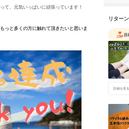
応援よろ
って、元気いっぱいに頑張っています！
そして、
リターン
中です！
もっと多くの方に触れて頂きたいと思いま
目
詳細を見