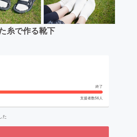
た糸で作る靴下
終了
支援者数
56
人
した