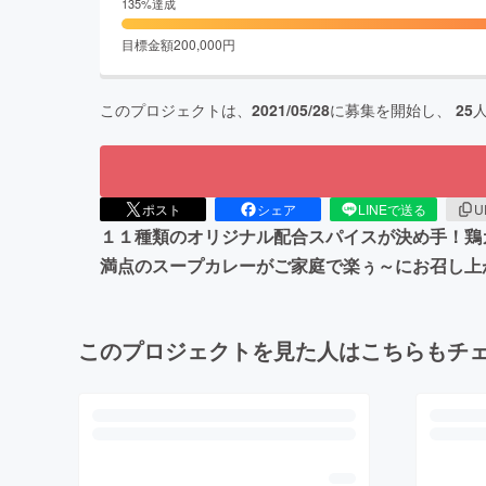
135
%達成
目標金額
200,000
円
このプロジェクトは、
2021/05/28
に募集を開始し、
25
ポスト
シェア
LINEで送る
U
１１種類のオリジナル配合スパイスが決め手！鶏
満点のスープカレーがご家庭で楽ぅ～にお召し上
このプロジェクトを見た人はこちらもチ