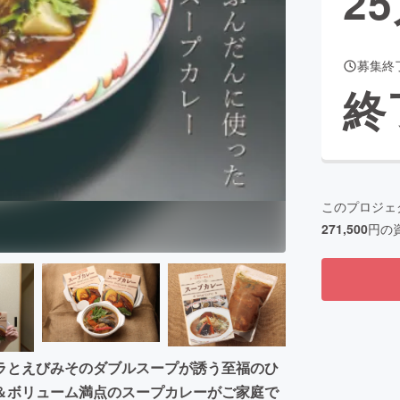
25
募集終
CAMPFIRE for Social Good
CAMPFIRE Creation
終
CAMPFIREふるさと納税
machi-ya
コミュニティ
このプロジェ
271,500
円の
ラとえびみそのダブルスープが誘う至福のひ
＆ボリューム満点のスープカレーがご家庭で