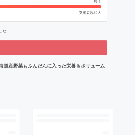
終了
支援者数
25
人
した
海道産野菜もふんだんに入った栄養＆ボリューム