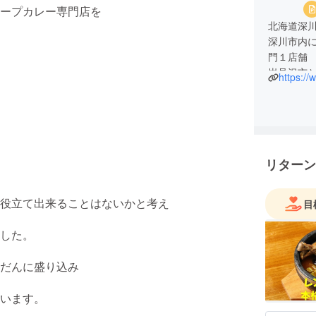
ープカレー専門店を
北海道深
深川市内
門１店舗
岩見沢市
https:/
す。
岩見沢市
道の海産
海鮮酒場
リターン
地元のお客
大手飲食チ
海道深川
役立て出来ることはないかと考え
目
した。
だんに盛り込み
います。