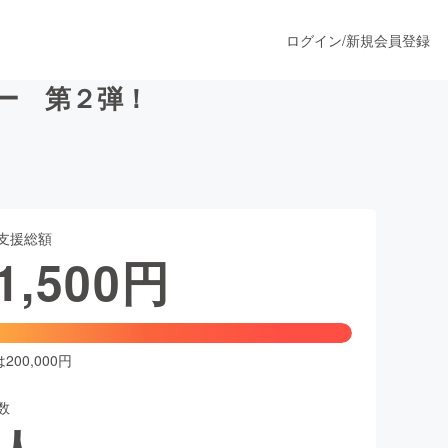
ログイン
/
新規会員登録
ー 第２弾！
うすぐ公開されます
支援総額
プロダクト
1,500
円
ファッション
スポーツ
00,000円
数
ア
ソーシャルグッド