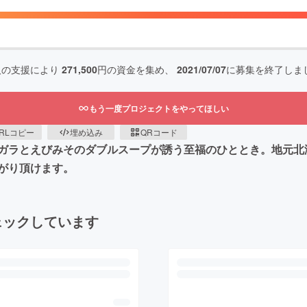
人の支援により
271,500
円の資金を集め、
2021/07/07
に募集を終了しま
もう一度プロジェクトをやってほしい
RLコピー
埋め込み
QRコード
ガラとえびみそのダブルスープが誘う至福のひととき。地元北
がり頂けます。
ェックしています