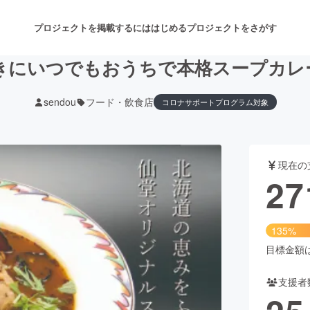
プロジェクトを掲載するには
はじめる
プロジェクトをさがす
きにいつでもおうちで本格スープカレ
sendou
フード・飲食店
コロナサポートプログラム対象
注目のリターン
注目の新着プロジェクト
募集終了が近いプロジェクト
も
現在の
音楽
舞台・パフォーマンス
27
ゲーム・サービス開発
フード・飲食店
135%
書籍・雑誌出版
アニメ・漫画
目標金額は2
支援者
チャレンジ
ビューティー・ヘルスケ