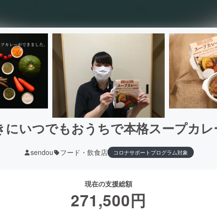
きにいつでもおうちで本格スープカレ
sendou
フード・飲食店
コロナサポートプログラム対象
現在の支援総額
271,500
円