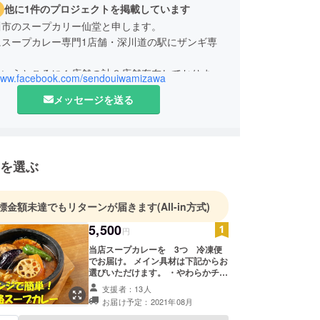
他に1件のプロジェクトを掲載しています
川市のスープカリー仙堂と申します。
にスープカレー専門1店舗・深川道の駅にザンギ専
というところに１店舗の計３店舗存在しておりま
/www.facebook.com/sendouiwamizawa
メッセージを送る
の店舗は、ランチはスープカリー専門店で夜は北海
物を主体とした
（宴会コースメイン）として営業しております。
を選ぶ
様に支えられ、本年をもって10周年になります。
ェーン勤務８年を経てノウハウをもとに10年前北
市で独立開業させて頂きました。
標金額未達でもリターンが届きます
(All-in方式)
5,500
円
当店スープカレーを 3つ 冷凍便
でお届け。 メイン具材は下記からお
選びいただけます。 ・やわらかチキ
ン ・ゴロっと豚角煮 ・とろとろ牛
支援者：13人
煮込み ・ふわとろ牛モツ ・ザンギ
お届け予定：2021年08月
（唐揚げ） 主に入っている野菜は9
種類 ・かぼちゃ・れんこん・な