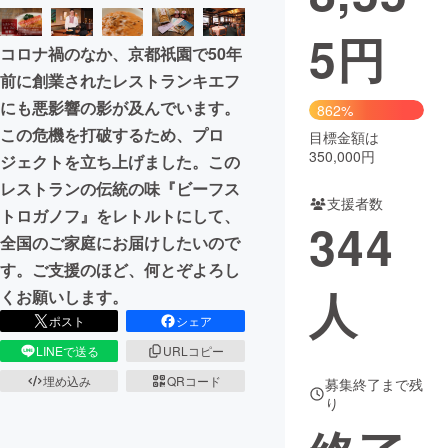
5
円
まちづくり・地域活性化
コロナ禍のなか、京都祇園で50年
前に創業されたレストランキエフ
CAMPFIRE for Social Good
CAMPFIRE Creation
にも悪影響の影が及んでいます。
862%
CAMPFIREふるさと納税
machi-ya
コミュニティ
この危機を打破するため、プロ
目標金額は
350,000円
ジェクトを立ち上げました。この
レストランの伝統の味『ビーフス
支援者数
トロガノフ』をレトルトにして、
344
全国のご家庭にお届けしたいので
す。ご支援のほど、何とぞよろし
人
くお願いします。
ポスト
シェア
LINEで送る
URLコピー
埋め込み
QRコード
募集終了まで残
り