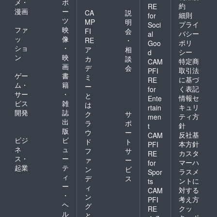
メ・
ポ
約
RE
漫画
ー
CA
説
細則
for
ツ
MP
明
プライ
Soci
ファ
映
FI
会
バシー
al
ッ
像
RE
・
ポリ
Goo
ショ
・
ア
相
シー
d
ン
映
カ
談
特定商
CAM
画
デ
会
取引法
PFI
ゲー
書
ミ
に基づ
RE
ム・
籍
ー
く表記
for
サー
・
と
情報セ
Ente
ビス
雑
は
キュリ
rtain
開発
誌
ク
サ
ティ方
men
出
ラ
ポ
針
t
版
ウ
ー
反社基
CAM
ビジ
ビ
ド
ト
本方針
PFI
ネ
ュ
フ
サ
カスタ
RE
ス・
ー
ァ
ー
マーハ
for
起業
テ
ン
ビ
ラスメ
Spor
ィ
デ
ス
ントに
ts
ー
ィ
対する
CAM
・
ン
考え方
PFI
ヘ
グ
クッ
RE
ル
と