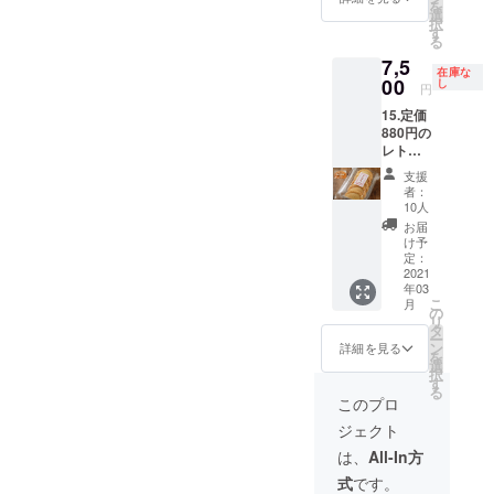
りま
を
期限：
（使用
選
プロ
さい。
す。
択
2021年
期限：
す
ジェク
プロ
る
8月15
2021年
ト終了
ジェク
7,5
日、
8月15
２ヶ月
ト終了
在庫な
1000円
00
日、
し
後、レ
後お手
円
券x10
1000円
トルト
元に
15.定価
枚）と
券x10
は出来
「レト
880円の
冷凍ピ
枚）と
上がり
ルト引
レトル
ロシキ
ビーフ
次第、
換券」
ト引換
２セッ
ストロ
送料込
と商品
支援
券３枚
ト（５
ガノフ
みでお
者：
をお送
＋冷凍
個入りx
のレト
10人
届しま
りしま
ピロシ
２） 内
ルト引
す。 お
お届
す。ま
キ1セッ
容：レ
換券
け予
名前、
た、レ
ト（５
ストラ
定：
（有効
送り先
トルト
個入
2021
ンキエ
期限：6
のご住
そのも
年03
り）＋
フのお
月30
所、
のは完
こ
月
冷凍ピ
食事券
の
日、引
メール
成次
リ
ロシキ
10000
タ
換番号
アドレ
第、
ー
《期間
円分
ン
とお名
詳細を見る
スを必
「レト
を
限定カ
（使用
選
前付
ずご明
ルト引
択
レー
期限：
す
き）１
記くだ
換券番
る
味》（3
2021年
０枚お
このプロ
さい。
号」に
個入
8月15
送りし
プロ
則して
ジェクト
り） 内
日、
ます。
ジェク
順次お
容：特
1000円
さらに
は、
All-In方
ト終了
手元に
製の冷
券x10
特製の
後お手
お送り
式
です。
凍ピロ
枚）と
冷凍ピ
元に
するこ