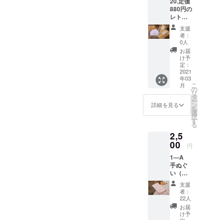
20.定価
（５個
2021年
５枚と
クト終
クト終
順次お
880円の
入り）
8月15
「ビー
了後お
了後お
手元に
レトル
＋冷凍
日、
ル共通
手元に
手元に
お送り
ト引換
ピロシ
1000円
券《缶
「レト
支援
「レト
するこ
券10枚
キ《期
券x10
350㎖ 2
者：
ルト引
ルト引
とにな
＋レス
間限定
枚）と
0人
缶》」
換券」
換券」
りま
トラン
カレー
ビーフ
（有効
お届
と商品
と商品
す。
キエフ
味》（3
ストロ
け予
期限：
をお送
をお送
のお食
個入
定：
ガノフ
2021年
りしま
りしま
事券
2021
り） 内
のレト
8月15
す。ま
す。ま
年03
10000
容：レ
ルト引
日）1枚
た、レ
た、レ
こ
月
円分
ストラ
の
換券
をお送
トルト
トルト
リ
（使用
ンキエ
タ
（引換
りしま
そのも
そのも
ー
期限：
フのお
ン
番号と
詳細を見る
す。プ
のは完
のは完
を
2021年
食事券
選
お名前
ロジェ
成次
成次
択
8月15
10000
す
付き）
クト終
第、
第、
る
日,1000
円分
１０枚
了２ヶ
「レト
「レト
2,5
円券×10
（使用
と
月後、
ルト引
ルト引
枚）＋
00
期限：
「ビー
レトル
円
換券番
換券番
冷凍ピ
2021年
ル共通
トは出
号」に
号」に
1―A
ロシキ
8月15
券《缶
来上が
則して
則して
手ぬぐ
2セット
日、
350㎖ 2
り次
順次お
順次お
い（ピ
（５個
1000円
缶》」
第、送
手元に
手元に
ンク）
入り
券x10
（有効
料込み
支援
お送り
お送り
定価880
×2）＋
枚）と
期限：
者：
でお届
するこ
するこ
円の
冷凍ピ
ビーフ
22人
2021年
しま
とにな
とにな
ビーフ
ロシキ
ストロ
8月15
お届
す。 お
りま
ります
ストロ
《期間
ガノフ
け予
日）1枚
名前、
す。
ガノ