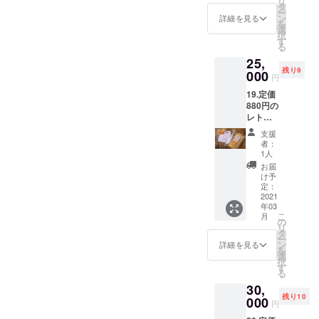
リ
（使用
レスト
タ
送にて
日）1枚
メール
りしま
ー
期
ランキ
ン
お送り
詳細を見る
をお送
アドレ
す。ま
を
限:2021
エフの
選
しま
りしま
スを必
た、レ
択
年8月15
お食事
す
す。プ
す。プ
ず明記
トルト
る
日、
券
ロジェ
ロジェ
くださ
そのも
25,
1000円
10000
クト終
クト終
い。プ
のは完
残り9
券x10
000
円分
了２ヶ
了２ヶ
円
ロジェ
成次
枚）＋
（使用
月後、
月後、
クト終
第、
19.定価
「ビー
期限：
レトル
レトル
了後お
「レト
880円の
ル共通
2021年
トは出
トは出
手元に
ルト引
レトル
券《缶
8月15
来上が
来上が
「レト
換券番
ト引換
350㎖ 2
日、
り次
り次
支援
ルト引
号」に
券10枚
缶》」
1000円
第、送
者：
第、送
換券」
則して
＋レス
（有効
券x10
1人
料込み
料込み
と商品
順次お
トラン
期限：
枚）と
でお届
お届
でお届
をお送
手元に
キエフ
2021年
ビーフ
け予
しま
しま
りしま
お送り
のお食
8月15
定：
ストロ
す。 お
す。 お
す。ま
するこ
事券
2021
日）1枚
ガノフ
名前、
名前、
た、レ
とにな
年03
10000
内容：
のレト
送り先
送り先
トルト
こ
りま
月
円分
レスト
の
ルト引
のご住
のご住
そのも
リ
す。
（使用
ランキ
タ
換券
所、
所、
のは完
ー
期限：
エフの
ン
（有効
詳細を見る
メール
メール
成次
を
2021年
お食事
選
期限：
アドレ
アドレ
第、
択
8月15
券
す
2021年
スを必
スを必
「レト
る
日）＋
10000
6月30
ず明記
ず明記
ルト引
30,
冷凍ピ
円分
日、引
くださ
くださ
換券番
残り10
ロシキ
000
（使用
換番号
い。プ
円
い。プ
号」に
セット
期限：
付き）
ロジェ
ロジェ
則して