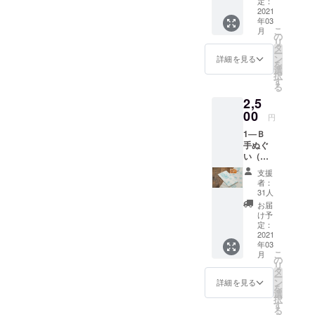
限定カ
定：
のレト
をお送
送り先
フ・レ
2021
レー
ルト引
りしま
のご住
年03
トルト
味》（3
換券
す。プ
所、
こ
月
引換券
個入
の
（有効
ロジェ
メール
リ
２枚＋
り） 内
タ
期限：
クト終
アドレ
ー
オリジ
容：レ
ン
2021年
詳細を見る
了２ヶ
スを必
を
ナルマ
ストラ
選
6月30
月後、
ず明記
択
ト
ンキエ
す
日、引
レトル
くださ
る
リョー
フのお
換番号
トは出
い。プ
2,5
シカ手
食事券
付き）
来上が
ロジェ
ぬぐい
00
10000
１０枚
り次
円
クト終
（ピン
円分
と冷凍
第、送
了後お
1―Ｂ
ク）１
（使用
ピロシ
料込み
手元に
手ぬぐ
枚 内
期限：
キ セッ
でお届
「レト
い（ブ
容：オ
2021年
ト（５
しま
ルト引
ルー）
リジナ
8月15
個入
す。 お
支援
換券」
定価880
ルマト
日、
り）と
者：
名前、
と商品
円の
リョー
1000円
31人
冷凍ピ
送り先
をお送
ビーフ
シカ手
券x10
ロシキ
お届
のご住
りしま
ストロ
拭い
枚）と
け予
《期間
所、
す。ま
ガノ
（ピン
定：
ビーフ
限定カ
メール
た、レ
フ・レ
2021
ク）１
ストロ
レー
アドレ
トルト
年03
トルト
枚と
ガノフ
味》（3
スを必
そのも
こ
月
引換券
ビーフ
の
のレト
個入
ず明記
のは完
リ
２枚＋
ストロ
タ
ルト引
り）を
くださ
成次
ー
オリジ
ガノフ
ン
換券
詳細を見る
冷凍配
い。プ
第、
を
ナルマ
のレト
選
（有効
送にて
ロジェ
「レト
択
ト
ルト引
す
期限：
お送り
クト終
ルト引
る
リョー
換券