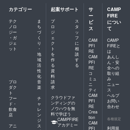
するこ
とにな
カテゴリー
起案サポート
サ
CAMP
りま
ー
FIRE
す。
テク
ま
プ
ス
ビ
につい
ノロ
ち
ロ
タ
ス
て
ジー
づ
ジ
ッ
・ガ
く
ェ
フ
CAM
CAMP
ジェ
り
ク
に
PFI
FIREと
ット
・
ト
相
RE
は
地
を
談
CAM
あんし
域
作
す
PFI
ん・安
活
る
る
RE
全への
性
資
コ
取り組
化
料
ミュ
み
プロ
音
請
ニ
ニュー
ダク
楽
求
ティ
ス
ト
CAM
ヘルプ
クラウドファ
フー
チ
PFI
お問い
ンディングの
ド・
ャ
RE
合わせ
ノウハウを無
飲食
レ
Crea
料で学ぼう
店
ン
tion
各種規定
CAMPFIRE
ジ
CAM
アカデミー
アニ
ス
利用規
PFI