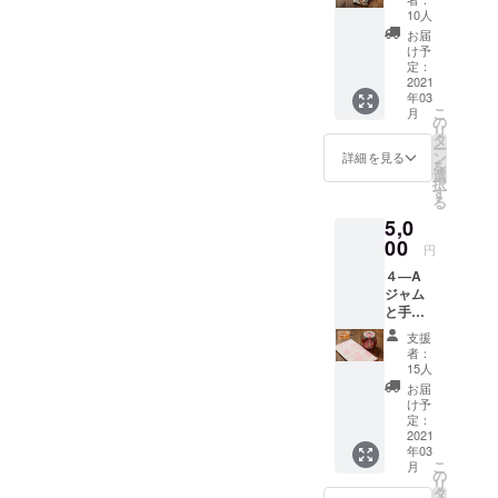
了２ヶ
手元に
と「５
ガノフ
き）２
10人
所、
月後、
「レト
０歳か
のレト
枚お送
メール
お届
レトル
ルト引
らの海
ルト引
りしま
け予
アドレ
トは出
換券」
外留学
換券
定：
す。プ
スを必
来上が
と商品
のすす
2021
（有効
ロジェ
ずご明
り次
をお送
年03
め 〜
期限：6
クト終
記くだ
第、送
りしま
こ
月
私のモ
月30
の
了２ヶ
さい。
料込み
す。ま
リ
スクワ
日、引
タ
月後、
プロ
でお届
た、レ
ー
日
換番号
ン
レトル
詳細を見る
ジェク
しま
トルト
を
記〜」
とお名
選
トは出
ト終了
す。 お
そのも
択
（加藤
前付
す
来上が
後お手
名前、
のは完
る
美知世
き）２
り次
元に
送り先
成次
5,0
著）１
枚お送
第、送
「レト
のご住
第、
冊 内
00
りしま
料込み
ルト引
円
所、
「レト
容：こ
す。プ
でお届
換券」
メール
ルト引
４―A
の本に
ロジェ
しま
と商品
アドレ
換券番
ジャム
は、著
クト終
す。 お
をお送
スを必
号」に
と手ぬ
者のモ
了２ヶ
名前、
りしま
ず明記
則して
ぐい
スクワ
月後、
送り先
す。ま
支援
くださ
順次お
（ピン
３ヶ月
レトル
のご住
者：
た、レ
い。プ
手元に
ク） レ
間の留
トは出
15人
所、
トルト
ロジェ
お送り
トルト
学体験
来上が
メール
お届
そのも
クト終
するこ
引換券
が記さ
り次
け予
アドレ
のは完
了後お
とにな
３枚と
れてい
定：
第、送
スを必
成次
手元に
りま
ブルガ
2021
ます。
料込み
ずご明
第、
「レト
す。
年03
リアの
モスク
でお届
記くだ
「レト
ルト引
こ
月
薔薇
ワのカ
の
しま
さい。
ルト引
換券」
リ
ジャム
フェな
タ
す。 お
プロ
換券番