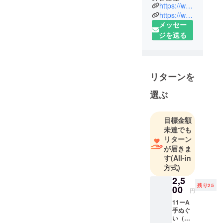
社長です。
はオーストラリ
https://www.restaurant-kiev.com/
元々は東京
https://www.facebook.com/%E3%83%AD%E3%82%B7%E3%82%A2%E3%83%AC%E3%82%B9%E3%83%88%E3%83%A9%E3%83%B3-%E3%82%AD%E3%82%A8%E3%83%95-187306458019076
アです。どうぞ
出身です。
メッセー
よろしくお願い
祖父母が東
ジを送る
いたします。
京でロシア
料理店「ス
ンガリー」
リターンを
をやってい
ましたの
選ぶ
で、物心つ
いたときか
目標金額
らロシア料
未達でも
理は身近で
リターン
した。た
が届きま
だ、私自身
す
(All-in
はロシアと
方式)
はまったく
2,5
残り25
関係なく過
00
円
ごしてきま
11ーA
した。大学
手ぬぐ
い（ピ
卒業後、某