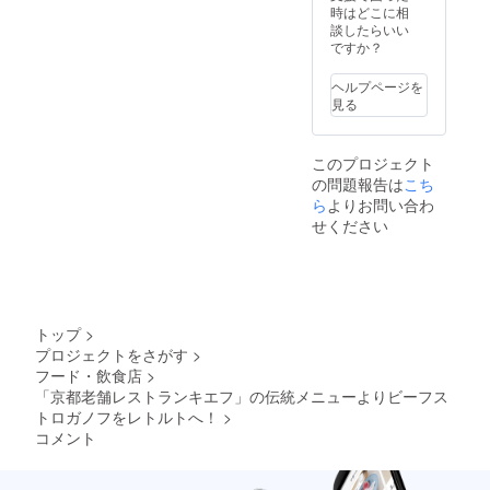
にてお
を、冷
時はどこに相
所、
送りし
凍配送
談したらいい
メール
ます。
にてお
ですか？
アドレ
プロ
送りし
スを必
ジェク
ます
ずご明
ヘルプページを
ト終了
（送料
記くだ
見る
２ヶ月
込）。
さい。
後、レ
プロ
プロ
トルト
ジェク
ジェク
このプロジェクト
は出来
ト終了
ト終了
の問題報告は
こち
上がり
２ヶ月
後お手
次第、
ら
よりお問い合わ
後、レ
元に
送料込
トルト
「レト
せください
みでお
は出来
ルト引
届しま
上がり
換券」
す。 お
次第、
と商品
名前、
送料込
をお送
送り先
みでお
りしま
のご住
届しま
す。ま
トップ
>
所、
す。 お
た、レ
プロジェクトをさがす
>
メール
名前、
トルト
フード・飲食店
>
アドレ
送り先
そのも
スを必
「京都老舗レストランキエフ」の伝統メニューよりビーフス
のご住
のは完
ず明記
所、
トロガノフをレトルトへ！
>
成次
くださ
メール
第、
コメント
い。プ
アドレ
「レト
ロジェ
スを必
ルト引
クト終
ずご明
換券番