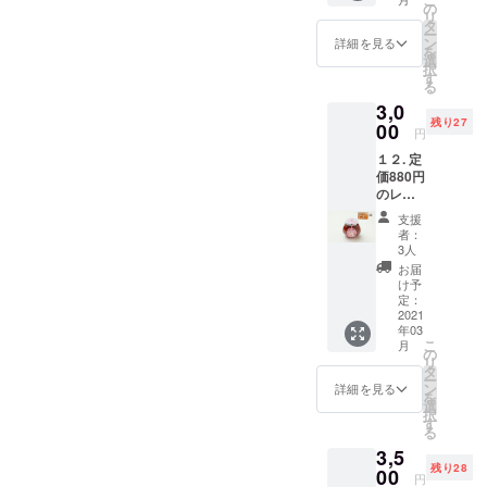
引換券
ぬぐい
の
ロシア語表
リ
２枚＋
（ピン
タ
記を入れた
ー
オリジ
ク）１
ン
詳細を見る
を
ナルマ
り、たまに
枚と
選
択
ト
ビーフ
す
来られるロ
る
リョー
ストロ
シア人と簡
3,0
シカ手
ガノフ
残り27
ぬぐい
00
のレト
単な会話が
円
（ブ
ルト引
できたら
１２. 定
ルー）
換券
価880円
と、2008年
１枚＋
（有効
のレト
キエ
期限：
よりロシア
ルト引
フ・ド
2021年
支援
語を勉強し
換券２
リンク
6月30
者：
枚＋ブ
券1枚
始め、その
日、引
3人
ルガリ
内容：
換番号
お届
年に初めて
アの薔
オリジ
付き）
け予
サンクトペ
薇ジャ
ナルマ
定：
２枚と
ム（ロ
2021
ト
キエ
テルブルク
年03
シアン
リョー
フ・ド
とキエフへ
こ
月
ティー
シカ手
の
リンク
リ
用）＋
旅行しまし
ぬぐい
タ
券1枚
ー
キエ
（ブ
ン
(使用期
詳細を見る
た。大人に
を
フ・ド
ルー）
選
限：
択
なってから
リンク
１枚と
す
2021年
る
券1枚
ビーフ
の語学習得
8月15
3,5
内容：
ストロ
日）を
はなかなか
残り28
ロシア
00
ガノフ
お送り
円