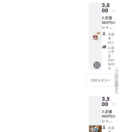
2021年
しま
了後お
換券番
3,0
シカ手
（有効
6月30
す。プ
手元に
号」に
ぬぐい
00
期限：
日、引
ロジェ
円
「レト
則して
（ブ
2021年
換番号
クト終
ルト引
順次お
2.定価
ルー）
6月30
付き）
了２ヶ
換券」
手元に
880円の
１枚 内
日、引
１０枚
月後、
と商品
お送り
レトル
容：オ
換番号
と冷凍
レトル
をお送
するこ
ト引換
リジナ
とお名
ピロシ
トは出
支援
りしま
とにな
券２枚
ルマト
前付
キ 2
者：
来上が
す。ま
りま
とブル
リョー
き）２
64人
セット
り次
た、レ
す。
ガリア
シカ手
枚お送
（５個
お届
第、送
トルト
の薔薇
ぬぐい
りしま
け予
入り
料込み
そのも
ジャム
（ブ
定：
す。プ
×2）と
でお届
のは完
（ロシ
2021
ルー）
ロジェ
冷凍ピ
しま
成次
年03
アン
１枚と
クト終
ロシキ
す。 お
第、
こ
月
ティー
ビーフ
の
了２ヶ
《期間
名前、
「レト
リ
用） 内
ストロ
タ
月後、
限定カ
送り先
ルト引
ー
容：ロ
ガノフ
ン
レトル
詳細を見る
レー
のご住
換券番
を
シアン
のレト
選
トは出
味》（3
所、
号」に
択
ティー
ルト引
す
来上が
個入
メール
則して
る
に欠か
換券
り次
り）を
アドレ
順次お
3,5
せない
（有効
第、送
冷凍配
スを必
手元に
ブルガ
00
期限：
料込み
送にて
円
ず明記
お送り
リア産
2021年
でお届
お送り
くださ
するこ
3.定価
バラ
6月30
しま
しま
い。プ
とにな
880円の
ジャム
日、引
す。 お
す。プ
ロジェ
りま
レトル
１個と
換番号
名前、
ロジェ
クト終
す。
ト引換
ビーフ
とお名
送り先
クト終
支援
了後お
券２枚
ストロ
前付
のご住
者：