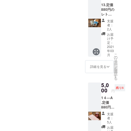
難しく、で
ン
のレト
しま
13.定価
ティー
ルト引
す。プ
もロシア語
880円の
に欠か
換券
ロジェ
を通じてロ
レトル
せない
（有効
クト終
ト引換
ブルガ
シア人の暮
期限：
了２ヶ
支援
券２枚
リア産
2021年
月後、
者：
らしぶりに
＋『５
バラ
6月30
2人
レトル
興味を持
０歳か
ジャム
日、引
トは出
お届
らの海
１個と
換番号
け予
ち、2014年
来上が
外留学
ビーフ
定：
付き）
り次
秋、思い
のすす
2021
ストロ
２枚と
第、送
年03
め 〜
切ってモス
ガノフ
キエ
料込み
こ
月
私のモ
のレト
の
フ・ド
でお届
クワ大学に
リ
スクワ
ルト引
タ
リンク
しま
ー
三か月間語
日
換券
ン
券1枚
詳細を見る
す。 お
を
記〜』
（有効
学留学する
選
(使用期
名前、
択
（加藤
期限：
す
限：
送り先
とにしまし
る
美知世
2021年
2021年
のご住
た。モスク
5,0
著）１
6月30
8月15
所、
残り5
冊＋キ
00
日、引
日）を
ワ到着した
メール
円
エフ・
換番号
お送り
アドレ
その日、
1４―A
ドリン
付き）
しま
スを必
.定価
ク券1枚
ホームステ
２枚と
す。プ
ず明記
880円の
（使用
キエ
ロジェ
くださ
イ先のお母
レトル
期限：
フ・ド
クト終
い。プ
支援
さんが話し
ト引換
2021年
リンク
了２ヶ
者：
ロジェ
券３枚
8月15
券1枚
5人
ているロシ
月後、
クト終
＋ブル
日）。
(使用期
レトル
お届
了後お
ア語が全然
ガリア
内容：