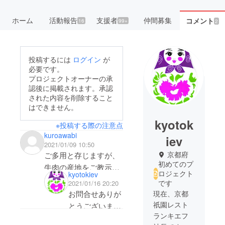
ホーム
活動報告
支援者
仲間募集
コメント
16
99+
2
投稿するには
ログイン
が
必要です。
プロジェクトオーナーの承
認後に掲載されます。承認
された内容を削除すること
はできません。
kyotok
※投稿する際の注意点
kuroawabi
iev
2021/01/09 10:50
京都府
ご多用と存じますが、
初めてのプ
牛肉の産地をご教示い
ロジェクト
kyotokiev
ただきたく、よろしく
です
2021/01/16 20:20
お願い申しげます。
現在、京都
お問合せありが
祇園レスト
とうございま
ランキエフ
す。牛肉の産地