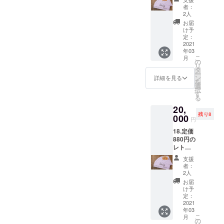
とにな
引換券
シキ２
せない
券《缶
者：
レトル
りま
５枚＋
セット
ブルガ
2人
350㎖ 2
トは出
す。
レスト
（５個
リア産
缶》」
お届
来上が
ランキ
入りx
バラ
け予
（有効
り次
エフの
２）と
定：
ジャム
期限：
第、送
お食事
2021
冷凍ピ
１個と
2021年
料込み
年03
券
ロシキ
ビーフ
8月15
でお届
こ
月
10000
《期間
の
ストロ
日）1枚
しま
リ
円分
限定カ
タ
ガノフ
をお送
す。 お
ー
（使用
レー
ン
のレト
詳細を見る
りしま
名前、
を
期限：
味》（3
選
ルト引
す。プ
送り先
択
2021年
個入
す
換券
ロジェ
のご住
る
8月15
り）と
（有効
クト終
所、
20,
日、
ビーフ
期限：6
了２ヶ
メール
残り8
1000円
000
ストロ
月30
月後、
円
アドレ
券x10
ガノフ
日、引
レトル
スを必
18.定価
枚）＋
のレト
換番号
トは出
ず明記
880円の
「ビー
ルト引
付き）
来上が
くださ
レトル
ル共通
換券
３枚と
り次
い。プ
ト引換
券《缶
（有効
「ビー
第、送
支援
ロジェ
券１０
350㎖ 2
期限：
ル共通
者：
料込み
クト終
枚＋レ
缶》」
2021年
2人
券《缶
でお届
了後お
ストラ
（有効
6月30
350㎖ 2
お届
しま
手元に
ンキエ
期限：
日、引
け予
缶》」
す。 お
「レト
フのお
2021年
定：
換番号
（有効
名前、
ルト引
食事券
2021
8月15
付き）
期限：
送り先
換券」
年03
10000
日）1枚
３枚を
2021年
のご住
と商品
こ
月
円分
内容：
の
冷凍配
8月15
所、
をお送