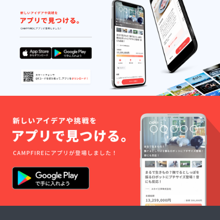
了後お
記くだ
号」に
手元に
さい。
則して
「レト
プロ
順次お
ルト引
ジェク
手元に
換券」
ト終了
お送り
と商品
後お手
するこ
をお送
元に
とにな
りしま
「レト
りま
す。ま
ルト引
す。
た、レ
換券」
トルト
と商品
そのも
をお送
のは完
りしま
成次
す。ま
第、
た、レ
「レト
トルト
ルト引
そのも
換券番
のは完
号」に
成次
則して
第、
順次お
「レト
手元に
ルト引
お送り
換券番
するこ
号」に
とにな
則して
りま
順次お
す。
手元に
お送り