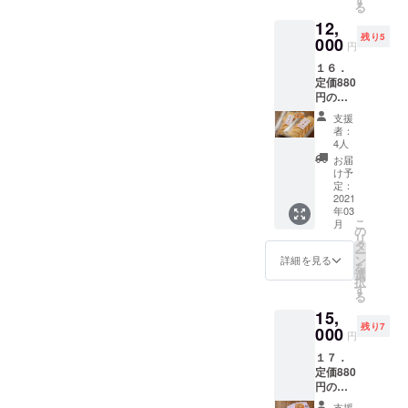
くださ
す。ま
か月間の体
る
ぬぐい
ぬぐい
ロガノ
い。プ
た、レ
12,
（ブ
験を一冊の
（ピン
フのレ
ロジェ
トルト
残り5
ルー）
000
ク）１
トルト
クト終
本にまとめ
円
そのも
１枚＋
枚、ロ
引換券
了後お
のは完
出版しまし
１６．
ビール
シアン
（有効
手元に
成次
定価880
共通券
ティー
た。趣味は
期限：
「レト
第、
円のレ
《缶350
に欠か
2021年
ルト引
「レト
サッカー観
トルト
㎖ 2
せない
6月30
換券」
支援
ルト引
引換券
戦、映画鑑
缶》」
ブルガ
日、引
者：
と商品
換券番
３枚＋
（有効
リア産
4人
換番号
賞です。
をお送
号」に
冷凍ピ
期限：
バラ
付き）
お届
りしま
則して
2018年の
ロシキ
2021年
ジャム
け予
２枚と
す。ま
順次お
セット
8月15
定：
サッカー
１個と
キエ
た、レ
手元に
２セッ
2021
日）1枚
ビーフ
フ・ド
トルト
ワールド
お送り
年03
ト（５
内容：
ストロ
リンク
そのも
するこ
こ
月
カップロシ
個入りx
オリジ
の
ガノフ
券1枚
のは完
とにな
リ
２）＋
ナルマ
タ
のレト
ア大会のと
（使用
成次
りま
ー
冷凍ピ
ト
ン
ルト引
詳細を見る
期限：
第、
す。
きには、モ
を
ロシキ
リョー
選
換券
2021年
「レト
択
《期間
スクワと
シカ手
す
（有効
8月15
ルト引
る
限定カ
ぬぐい
期限：6
日）を
ヴォルゴグ
換券番
15,
レー
（ブ
月30
お送り
号」に
ラードで現
残り7
味》（3
000
ルー）
日、引
しま
円
則して
個入
１枚、
地で試合を
換番号
す。プ
順次お
１７．
り） 内
ロシア
付き）
ロジェ
手元に
観戦しまし
定価880
容：特
ン
３枚と
クト終
お送り
円のレ
た。
製の冷
ティー
「ビー
了２ヶ
するこ
トルト
凍ピロ
に欠か
ル共通
月後、
支援