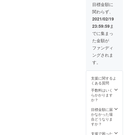
シキ１
ビーフ
ロシキ
目標金額に
「レト
とにな
セット
ストロ
１セッ
ルト引
りま
関わらず、
（５個
ガノフ
ト（５
換券」
す。
入り）
のレト
個入
2021/02/19
と商品
と冷凍
ルト引
り）
をお送
23:59:59
ま
ピロシ
換券
を、冷
りしま
キ《期
（有効
凍配送
でに集まっ
す。ま
間限定
期限：6
にてお
た、レ
た金額が
カレー
月30
送りし
トルト
味》（3
日、引
ます
ファンディ
そのも
個入
換番号
（送料
のは完
ングされま
り）と
とお名
込）。
成次
ビーフ
前付
プロ
す。
第、
ストロ
き）１
ジェク
「レト
ガノフ
０枚お
ト終了
ルト引
のレト
送りし
２ヶ月
換券番
支援に関するよ
ルト引
ます。
後、レ
号」に
くある質問
換券
さらに
トルト
則して
（有効
レスト
手数料はいく
は出来
順次お
期限：
ランキ
らかかります
上がり
手元に
2021年
エフ特
か？
次第、
お送り
6月30
製の冷
送料込
するこ
日、引
凍ピロ
目標金額に届
みでお
とにな
換番号
シキ２
かなかった場
届しま
りま
付き）
セット
合どうなりま
す。 お
す。
３枚
（５個
すか？
名前、
を、冷
入りx
送り先
凍配送
２）
支援で困った
のご住