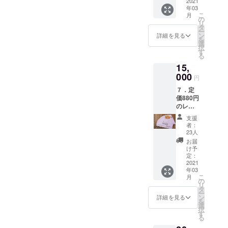
２セッ
2021
換番号
期限：6
しま
元に
年03
ト（５
とお名
月30
す。 お
「レト
こ
月
個入りx
前付
の
日、引
名前、
ルト引
リ
２） 内
き）３
タ
換番号
送り先
換券」
ー
容：特
枚を、
ン
とお名
詳細を見る
のご住
と商品
を
製の冷
冷凍配
選
前付
所、
をお送
択
凍ピロ
送にて
す
き）３
メール
りしま
る
シキ２
お送り
枚お送
アドレ
す。ま
15,
セット
します
りしま
スを必
た、レ
（５個
000
（送料
す。プ
ずご明
円
トルト
入りx
込）。
ロジェ
記くだ
そのも
７．定
２）と
プロ
クト終
さい。
のは完
価880円
ビーフ
ジェク
了２ヶ
プロ
成次
のレト
ストロ
ト終了
月後、
ジェク
第、
ルト引
ガノフ
２ヶ月
レトル
ト終了
支援
「レト
換券５
のレト
後、レ
トは出
者：
後お手
ルト引
枚とレ
ルト引
トルト
23人
来上が
元に
換券番
ストラ
換券
は出来
り次
お届
「レト
号」に
ンキエ
（有効
上がり
け予
第、送
ルト引
則して
フのお
期限：6
定：
次第、
料込み
換券」
順次お
食事券
2021
月30
送料込
でお届
と商品
手元に
年03
10000
日、引
みでお
しま
をお送
お送り
こ
月
円分
換番号
の
届しま
す。 お
りしま
するこ
リ
（使用
とお名
タ
す。 お
名前、
す。ま
とにな
ー
期限：
前付
ン
名前、
詳細を見る
送り先
た、レ
りま
を
2021年
き）３
選
送り先
のご住
トルト
す。
択
8月15
枚を、
す
のご住
所、
そのも
る
日、
冷凍配
所、
メール
のは完
1000円