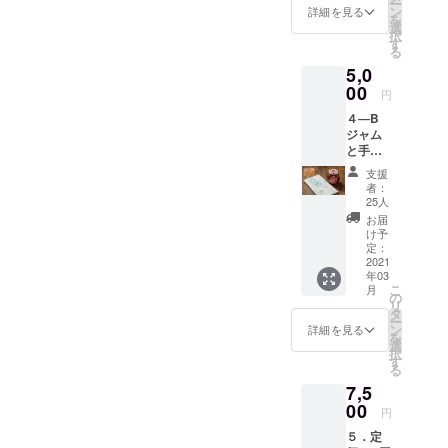
と商品
ー
１個と
ど色々
ン
名前、
詳細を見る
ジェク
号」に
をお送
を
オリジ
お洒落
選
送り先
ト終了
則して
りしま
択
ナルマ
で楽し
す
のご住
後お手
順次お
す。ま
る
ト
い情報
所、
元に
手元に
た、レ
5,0
リョー
も含ま
メール
「レト
お送り
トルト
シカ手
00
れてい
アドレ
ルト引
円
するこ
そのも
ぬぐい
て、旅
スを必
換券」
とにな
のは完
４―B
（ピン
行本と
ずご明
と商品
りま
成次
ジャム
ク）１
しても
記くだ
をお送
す。
第、
と手ぬ
枚 内
楽しめ
さい。
りしま
「レト
ぐい
容：オ
ます。
プロ
す。ま
支援
ルト引
（ブ
リジナ
本１冊
ジェク
者：
た、レ
換券番
ルー）
ルマト
とビー
25人
ト終了
トルト
号」に
レトル
リョー
フスト
後お手
お届
そのも
則して
ト引換
シカ手
ロガノ
け予
元に
のは完
順次お
券３枚
ぬぐい
定：
フのレ
「レト
成次
手元に
とブル
2021
（ピン
トルト
ルト引
第、
お送り
年03
ガリア
ク）１
引換券
換券」
「レト
こ
するこ
月
の薔薇
枚、ロ
の
（有効
と商品
ルト引
リ
とにな
ジャム
シアン
タ
期限：6
をお送
換券番
ー
りま
１個と
ティー
ン
月30
詳細を見る
りしま
号」に
を
す。
オリジ
に欠か
選
日、引
す。ま
則して
択
ナルマ
せない
す
換番号
た、レ
順次お
る
ト
ブルガ
とお名
トルト
手元に
7,5
リョー
リア産
前付
そのも
お送り
シカ手
00
バラ
き）２
のは完
円
するこ
ぬぐい
ジャム
枚お送
成次
とにな
５．定
（ブ
１個と
りしま
第、
りま