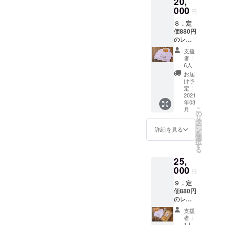
20,
送にて
メール
アドレ
成次
券x10
000
お送り
アドレ
スを必
円
第、
枚） 内
します
スを必
ずご明
「レト
８．定
容：レ
（送料
ずご明
記くだ
ルト引
価880円
ストラ
込）。
記くだ
さい。
換券番
のレト
ンキエ
プロ
さい。
プロ
号」に
ルト引
フのお
ジェク
プロ
ジェク
支援
則して
換券１
食事券
ト終了
ジェク
者：
ト終了
順次お
０枚と
10000
２ヶ月
6人
ト終了
後お手
手元に
レスト
円分
後、レ
後お手
お届
元に
お送り
ランキ
（使用
トルト
け予
元に
「レト
するこ
エフの
期限：
定：
は出来
「レト
ルト引
とにな
お食事
2021
2021年
上がり
ルト引
換券」
りま
年03
券
8月15
次第、
換券」
と商品
す。
こ
月
10000
日、
の
送料込
と商品
をお送
リ
円分
1000円
タ
みでお
をお送
りしま
ー
（使用
券x10
ン
届しま
詳細を見る
りしま
す。ま
を
期限：
枚）と
選
す。 お
す。ま
た、レ
択
2021年
ビーフ
す
名前、
た、レ
トルト
る
8月15
ストロ
送り先
トルト
そのも
25,
日、
ガノフ
のご住
そのも
のは完
1000円
000
のレト
所、
のは完
円
成次
券x10
ルト引
メール
成次
第、
９．定
枚） 内
換券
アドレ
第、
「レト
価880円
容：レ
（有効
スを必
「レト
ルト引
のレト
ストラ
期限：6
ずご明
ルト引
換券番
ルト引
ンキエ
月30
記くだ
換券番
支援
号」に
換券１
フのお
日、引
さい。
者：
号」に
則して
０枚と
食事券
換番号
1人