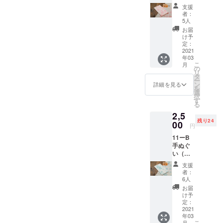
ンク）
支援
外資系コン
定価880
者：
円の
ピューター
5人
ビーフ
お届
会社に就職
ストロ
け予
し、12年後
ガノ
定：
フ・レ
2021
に縁あって
年03
トルト
女性向けの
こ
月
引換券
の
リ
体型補整下
２枚＋
タ
ー
オリジ
ン
詳細を見る
着サロンを
を
ナルマ
選
開業しまし
択
ト
す
る
リョー
た。その
2,5
シカ手
後、2004年
残り24
ぬぐい
00
円
に京都へ転
（ピン
11ーB
ク）１
居し、2006
手ぬぐ
枚＋キ
年、両親が
い（ブ
エフ・
ルー）
後を継いで
ドリン
支援
定価880
ク券1枚
者：
いたレスト
円の
内容：
6人
ランキエフ
ビーフ
オリジ
お届
ストロ
ナルマ
に入社しま
け予
ガノ
ト
定：
した。店の
フ・レ
2021
リョー
年03
メニューに
トルト
シカ手
こ
月