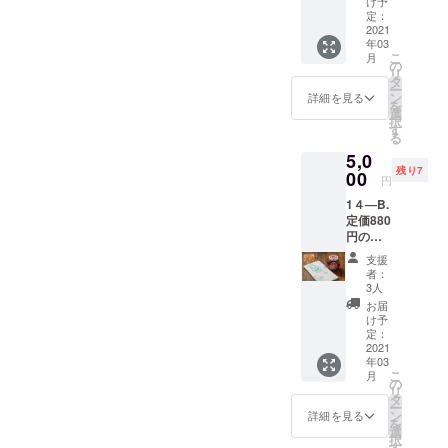
限：
け予
トは出
手元に
の薔薇
理解でき
この本
定：
2021年
来上が
「レト
ジャム
2021
には、
8月15
り次
ず、どうし
ルト引
年03
１個＋
著者の
日）を
第、送
換券」
こ
月
ようかと思
オリジ
モスク
の
お送り
料込み
と商品
リ
ナルマ
ワ３ヶ
いました
タ
しま
でお届
をお送
ー
ト
月間の
ン
す。プ
詳細を見る
しま
りしま
が、身振り
を
リョー
留学体
選
ロジェ
す。 お
す。ま
択
手振り、筆
シカ手
験が記
す
クト終
名前、
た、レ
る
ぬぐい
されて
了２ヶ
談でコミュ
送り先
トルト
5,0
（ピン
いま
月後、
のご住
そのも
ニケーショ
残り7
ク）１
00
す。モ
レトル
所、
円
のは完
枚＋
ンしまし
スクワ
トは出
メール
成次
1４―B.
ビール
のカ
来上が
アドレ
た。モスク
第、
定価880
共通券
フェな
り次
スを必
「レト
ワでは授業
円のレ
《缶350
ど色々
第、送
ず明記
ルト引
トルト
㎖ 2
お洒落
が終わって
料込み
くださ
支援
換券番
引換券
缶》」
で楽し
でお届
者：
い。プ
号」に
から毎日、
３枚＋
（有効
い情報
3人
しま
ロジェ
則して
ブルガ
観光や食べ
期限：
も含ま
す。 お
お届
クト終
順次お
リアの
2021年
れてい
け予
名前、
歩き、美術
了後お
手元に
薔薇
8月15
定：
て、旅
送り先
手元に
お送り
館巡りなど
ジャム
2021
日）1枚
行本と
のご住
「レト
するこ
年03
１個＋
内容：
して楽しく
しても
所、
ルト引
とにな
こ
月
オリジ
オリジ
の
楽しめ
メール
換券」
過ぎしまし
りま
リ
ナルマ
ナルマ
タ
ます。
アドレ
と商品
す。
ー
た。帰国
ト
ト
ン
本１冊
詳細を見る
スを必
をお送
を
リョー
リョー
選
とビー
後、その三
ず明記
りしま
択
シカ手
シカ手
す
フスト