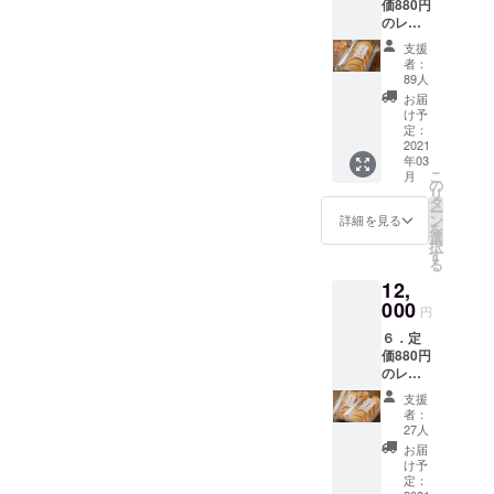
価880円
ルー）
ビーフ
す。プ
「レト
す。
のレト
１枚 内
ストロ
ロジェ
ルト引
ルト引
容：オ
ガノフ
クト終
換券番
支援
換券３
リジナ
のレト
了２ヶ
者：
号」に
枚と冷
ルマト
ルト引
89人
月後、
則して
凍ピロ
リョー
換券
レトル
お届
順次お
シキ1
シカ手
（有効
け予
トは出
手元に
セット
ぬぐい
定：
期限：6
来上が
お送り
（５個
2021
（ブ
月30
り次
するこ
年03
入り）
ルー）
日、引
第、送
とにな
こ
月
内容：
１枚、
の
換番号
料込み
りま
リ
特製の
ロシア
タ
とお名
でお届
す。
ー
冷凍ピ
ン
ン
前付
詳細を見る
しま
を
ロシキ
ティー
選
き）３
す。 お
択
１セッ
に欠か
す
枚お送
名前、
る
ト（５
せない
りしま
送り先
12,
個入
ブルガ
す。プ
のご住
り）と
000
リア産
ロジェ
所、
円
ビーフ
バラ
クト終
メール
６．定
ストロ
ジャム
了２ヶ
アドレ
価880円
ガノフ
１個と
月後、
スを必
のレト
のレト
ビーフ
レトル
ずご明
ルト引
ルト引
ストロ
トは出
記くだ
支援
換券３
換券
ガノフ
来上が
者：
さい。
枚と冷
（有効
のレト
27人
り次
プロ
凍ピロ
期限：6
ルト引
第、送
お届
ジェク
シキ
月30
換券
け予
料込み
ト終了
セット
日、引
定：
（有効
でお届
後お手