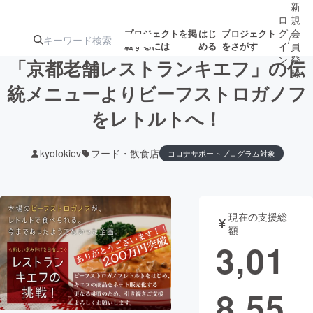
新
ロ
規
グ
会
プロジェクトを掲
はじ
プロジェクト
/
載するには
める
をさがす
イ
員
ン
登
「京都老舗レストランキエフ」の伝
録
統メニューよりビーフストロガノフ
をレトルトへ！
人気のプロ
注目のリ
注目の新着プロ
募集終了が近いプ
もうすぐ公開
ジェクト
ターン
ジェクト
ロジェクト
されます
kyotokiev
フード・飲食店
コロナサポートプログラム対象
アート・写真
音楽
現在の支援総
テクノロジー・ガジェット
ゲーム・サ
額
3,01
映像・映画
書籍・雑誌
8,55
ビジネス・起業
チャレンジ