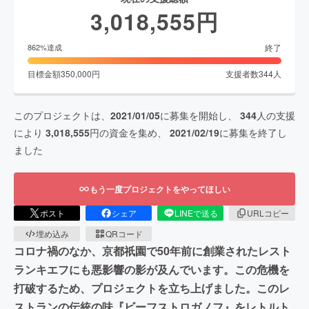
3,018,555
円
終了
862
%達成
目標金額
350,000
円
支援者数
344
人
このプロジェクトは、
2021/01/05
に募集を開始し、
344
人の支援
により
3,018,555
円の資金を集め、
2021/02/19
に募集を終了し
ました
もう一度プロジェクトをやってほしい
ポスト
シェア
LINEで送る
URLコピー
埋め込み
QRコード
コロナ禍のなか、京都祇園で50年前に創業されたレスト
ランキエフにも悪影響の影が及んでいます。この危機を
打破するため、プロジェクトを立ち上げました。このレ
ストランの伝統の味『ビーフストロガノフ』をレトルト