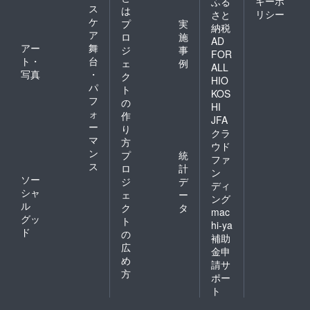
キーポ
ふる
ス
は
リシー
さと
ケ
プ
実
納税
ア
ロ
施
AD
アー
舞
ジ
事
FOR
ト・
台
ェ
例
ALL
写真
・
ク
HIO
パ
ト
KOS
フ
の
HI
ォ
作
JFA
ー
り
クラ
マ
方
ウド
ン
プ
統
ファ
ス
ロ
計
ン
ソー
ジ
デ
ディ
シャ
ェ
ー
ング
ル
ク
タ
mac
グッ
ト
hi-ya
ド
の
補助
広
金申
め
請サ
方
ポー
ト