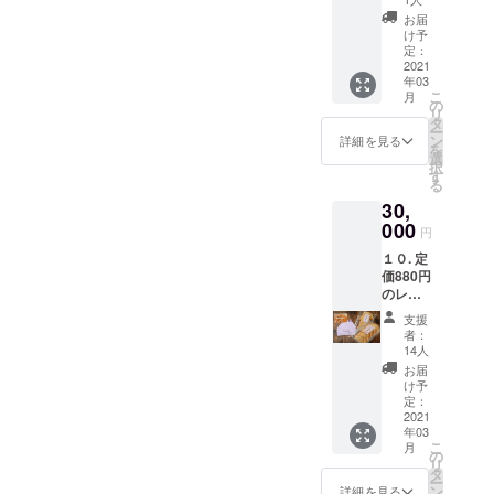
プロ
則して
順次お
レスト
10000
とお名
ジェク
お届
順次お
手元に
ランキ
円分
前付
け予
ト終了
手元に
お送り
エフの
（使用
定：
き）５
後お手
お送り
するこ
お食事
2021
期限：
枚お送
元に
するこ
とにな
年03
券
2021年
りしま
「レト
とにな
りま
こ
月
10000
8月15
の
す。プ
ルト引
りま
す。
リ
円分
日、
タ
ロジェ
換券」
す。
ー
（使用
1000円
ン
クト終
詳細を見る
と商品
を
期限：
券x10
選
了２ヶ
をお送
択
2021年
枚）と
す
月後、
りしま
る
8月15
ビーフ
レトル
す。ま
30,
日、
ストロ
トは出
た、レ
1000円
000
ガノフ
来上が
トルト
円
券x10
のレト
り次
そのも
１０. 定
枚）と
ルト引
第、送
のは完
価880円
冷凍ピ
換券
料込み
成次
のレト
ロシキ
（有効
でお届
第、
ルト引
セット
期限：6
しま
「レト
支援
換券１
（５個
月30
す。 お
者：
ルト引
０枚と
入り）
日、引
14人
名前、
換券番
レスト
内容：
換番号
送り先
お届
号」に
ランキ
レスト
とお名
け予
のご住
則して
エフの
ランキ
定：
前付
所、
順次お
お食事
2021
エフの
き）１
メール
手元に
年03
券
お食事
０枚お
アドレ
お送り
こ
月
10000
券
の
送りし
スを必
するこ
リ
円分
10000
タ
ます。
ずご明
とにな
ー
（使用
円分
ン
また、
詳細を見る
記くだ