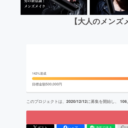
【大人のメンズ
142
%達成
目標金額
500,000
円
このプロジェクトは、
2020/12/12
に募集を開始し、
106
ポスト
シェア
LINEで送る
U