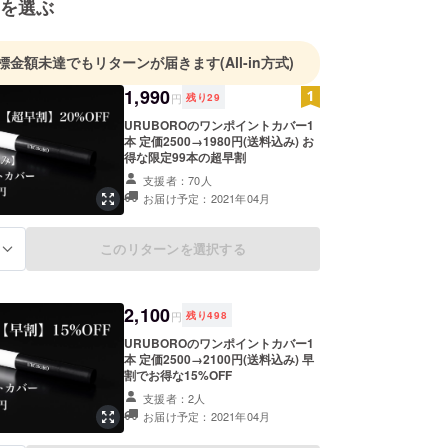
を選ぶ
標金額未達でもリターンが届きます
(All-in方式)
1,990
円
残り
29
URUBOROのワンポイントカバー1
本 定価2500→1980円(送料込み) お
得な限定99本の超早割
支援者：70人
お届け予定：2021年04月
このリターンを選択する
る
2,100
円
残り
498
URUBOROのワンポイントカバー1
本 定価2500→2100円(送料込み) 早
割でお得な15%OFF
支援者：2人
お届け予定：2021年04月