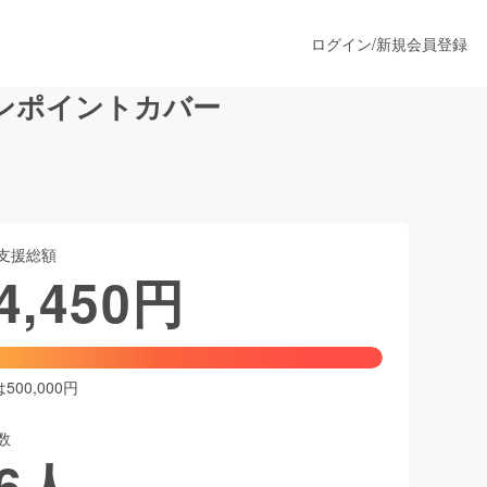
ログイン
/
新規会員登録
ンポイントカバー
うすぐ公開されます
支援総額
プロダクト
4,450
円
ファッション
スポーツ
00,000円
数
ア
ソーシャルグッド
6
人