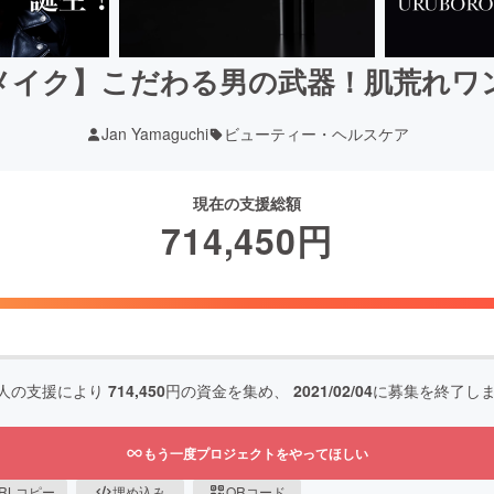
メイク】こだわる男の武器！肌荒れワ
Jan Yamaguchi
ビューティー・ヘルスケア
現在の支援総額
714,450
円
人の支援により
714,450
円の資金を集め、
2021/02/04
に募集を終了し
もう一度プロジェクトをやってほしい
RLコピー
埋め込み
QRコード