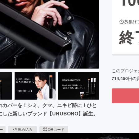
募集終
CAMPFIRE for Social Good
CAMPFIRE Creation
終
CAMPFIREふるさと納税
machi-ya
コミュニティ
このプロジェ
714,450
円の
れカバーを！シミ、クマ、ニキビ跡に！ひと
した新しいブランド【URUBORO】誕生。
ピー
埋め込み
QRコード