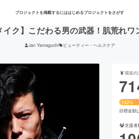
プロジェクトを掲載するには
はじめる
プロジェクトをさがす
メイク】こだわる男の武器！肌荒れワ
Jan Yamaguchi
ビューティー・ヘルスケア
注目のリターン
注目の新着プロジェクト
募集終了が近いプロジェクト
も
現在の
音楽
舞台・パフォーマンス
71
ゲーム・サービス開発
フード・飲食店
142%
書籍・雑誌出版
アニメ・漫画
目標金額は5
支援者
チャレンジ
ビューティー・ヘルスケ
10