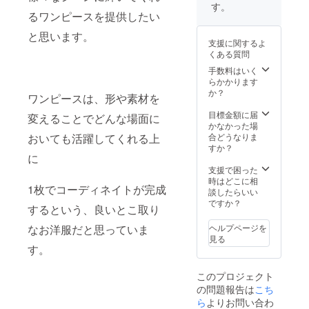
時間で
す。
解散。
るワンピースを提供したい
※詳細日
と思います。
時:メー
支援に関するよ
ルやり
くある質問
とりに
て参加
手数料はいく
メン
らかかります
バー全
か？
ワンピースは、形や素材を
員の日
程を合
目標金額に届
変えることでどんな場面に
わせ決
かなかった場
めま
おいても活躍してくれる上
合どうなりま
す。 ※
すか？
に
当日は
3-4名ひ
支援で困った
と組み
時はどこに相
1枚でコーディネイトが完成
をラン
談したらいい
ダムに
ですか？
するという、良いとこ取り
選定し
ランチ
なお洋服だと思っていま
ヘルプページを
をしま
見る
す。 ※
す。
贅沢ラ
ンチが
このプロジェクト
コンセ
の問題報告は
こち
プト、
3000円
ら
よりお問い合わ