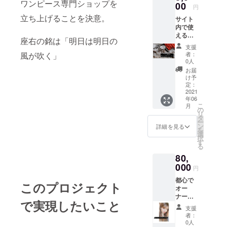
ワンピース専門ショップを
ただき
00
円
ます。
立ち上げることを決意。
サイト
※郵送先
内で使
のご住
える
所、
座右の銘は「明日は明日の
10％オ
メール
支援
フクー
アドレ
風が吹く」
者：
ポン。
スのご
0人
どの商
記入を
お届
品にも
お願い
け予
お使い
致しま
定：
いただ
2021
す。
年06
けま
こ
月
す。 ※
の
リ
ネット
タ
ー
ショッ
ン
詳細を見る
を
プ開設
選
択
後お使
す
る
いいた
80,
だくリ
ターン
000
円
商品に
都心で
なりま
このプロジェクト
オー
す。 ※
ナーと
有効期
で実現したいこと
ランチ
限は
支援
会 ご支
クーポ
者：
援くだ
ン配布
0人