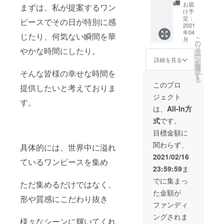
さった
から半
お届
まずは、私が提案するワン
理由
年以内
け予
や、そ
となり
定：
ピースでその日が特別に感
の他雑
2021
ます。
年04
談も楽
※メール
じたり、何気ない瞬間を華
こ
月
しくお
アドレ
の
リ
やかな時間にしたり。
話でき
スのご
タ
ー
れば嬉
記入を
ン
詳細を見る
を
しく思
お願い
選
択
そんな皆様の幸せな時間を
いま
致しま
す
る
す。 ※
す。
このプロ
提供したいと考えておりま
場所:青
ジェクト
山近辺
す。
の予
は、
All-In方
定、お
式
です。
店はこ
ちらで
目標金額に
指定さ
関わらず、
せてい
具体的には、世界中に溢れ
ただき
2021/02/16
ているワンピースを集め
ます。
23:59:59
ま
※開催
日：平
でに集まっ
ただ集めるだけではなく、
日の
た金額が
み、13
形や質感にこだわり抜き
時ラン
ファンディ
チの時
ングされま
間帯、2
様々なシーンに輝いてくれ