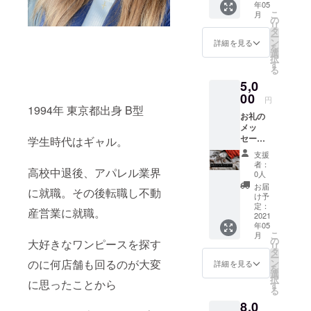
年05
（mm
こ
月
）は
の
リ
60×60
タ
ー
丸形
ン
詳細を見る
を
になり
選
択
ます。
す
る
※郵送先
5,0
のご住
所、
00
円
メール
1994年 東京都出身 B型
お礼の
アドレ
メッ
スの記
セージ
学生時代はギャル。
入をお
カード
願い致
支援
オー
しま
者：
高校中退後、アパレル業界
ナー直
す。
0人
筆のお
お届
に就職。その後転職し不動
礼状で
け予
す。
定：
産営業に就職。
Coeur'a
2021
年05
sオリジ
こ
月
ナル
の
大好きなワンピースを探す
リ
メッ
タ
ー
セージ
のに何店舗も回るのが大変
ン
詳細を見る
を
カード
選
択
に思ったことから
にてお
す
る
送りさ
8,0
せてい