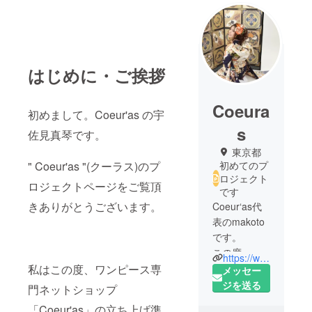
はじめに・ご挨拶
Coeura
初めまして。Coeur'as の宇
s
佐見真琴です。
東京都
" Coeur'as "(クーラス)のプ
初めてのプ
ロジェクト
ロジェクトページをご覧頂
です
きありがとうございます。
Coeur‘as代
表のmakoto
です。
この度、
https://www.instagram.com/makoto_melcs/
【ワンピー
私はこの度、ワンピース専
メッセー
ス専門
ジを送る
門ネットショップ
ショップ】
「Coeur'as」の立ち上げ準