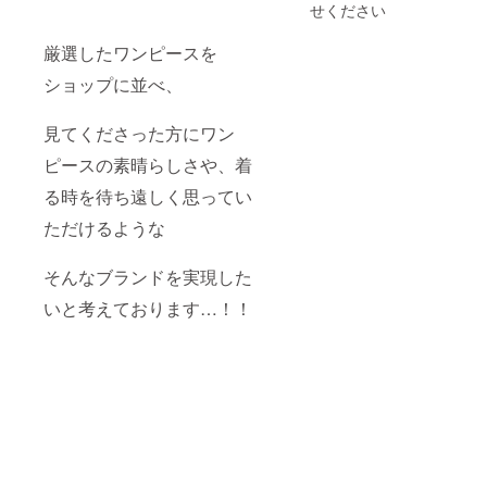
以内の
せください
ランチ
代は
厳選したワンピースを
オー
ナーが
ショップに並べ、
支払い
ます。
※交通費
見てくださった方にワン
宿泊費
は支援
ピースの素晴らしさや、着
者様の
る時を待ち遠しく思ってい
ご負担
になり
ただけるような
ます、
ご了承
くださ
そんなブランドを実現した
い。 ※
連絡先
いと考えております…！！
のメー
ルアド
レスを
お願い
致しま
す。