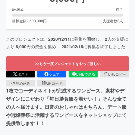
終了
0
%達成
目標金額
2,500,000
円
支援者数
2
人
このプロジェクトは、
2020/12/11
に募集を開始し、
2
人の支援に
より
6,000
円の資金を集め、
2021/02/16
に募集を終了しました
もう一度プロジェクトをやってほしい
ポスト
シェア
LINEで送る
URLコピー
埋め込み
QRコード
1枚でコーディネイトが完成するワンピース。素材やデ
ザインにこだわり「毎日勝負服を着たい！」そんな全て
の人へ届けます。日常のおしゃれはもちろん、デート服
や冠婚葬祭に活躍するワンピースをネットショップにて
提供致します！！