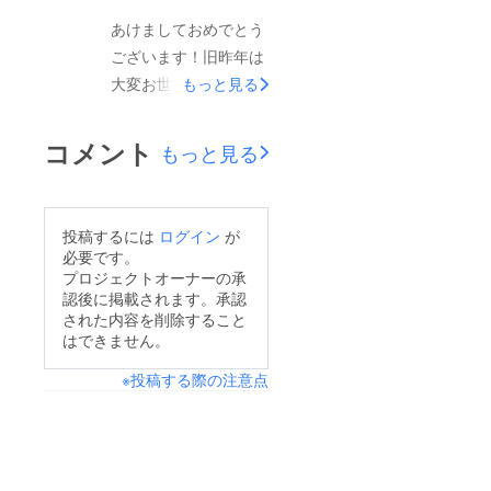
あけましておめでとう
ございます！旧昨年は
大変お世話になり誠に
もっと見る
ありがとうごさいまし
た。今年はコロナウイ
コメント
もっと見る
ルスによる影響が少し
でも収束に向かい、以
前のような生活に戻れ
投稿するには
ログイン
が
る日を迎えられたらと
必要です。
思います…！！本年も
プロジェクトオーナーの承
認後に掲載されます。承認
皆様が御健勝で御多幸
された内容を削除すること
でありますよう心から
はできません。
お祈り申し上げます。
※投稿する際の注意点
ご支援いただいた方
も、お気に入り登録く
ださった方もありがと
うございます。今年も