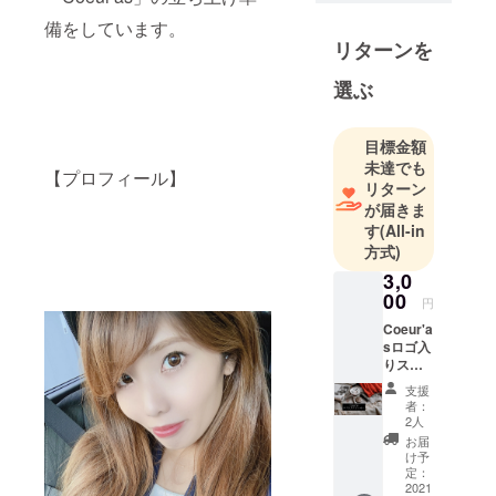
の立ち上げ
備をしています。
のためプロ
リターンを
ジェクトを
始めまし
選ぶ
た。
ご支援いた
目標金額
だき素敵な
未達でも
方とのご縁
【プロフィール】
リターン
があると嬉
が届きま
しく思いま
す
(All-in
す！よろし
方式)
くお願いし
3,0
ます。
00
円
Coeur'a
sロゴ入
りス
テッ
支援
カーで
者：
す。 ※
2人
カラー
お届
はホワ
け予
イト ※
定：
サイズ
2021