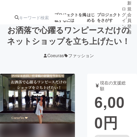
新
ロ
規
グ
会
プロジェクトを掲
はじ
プロジェクト
/
載するには
める
をさがす
イ
員
ン
登
お洒落で心躍るワンピースだけの
録
ネットショップを立ち上げたい！
人気のプロ
注目のリ
注目の新着プロ
募集終了が近いプ
もうすぐ公開
Coeuras
ファッション
ジェクト
ターン
ジェクト
ロジェクト
されます
アート・写真
音楽
現在の支援総
額
6,00
テクノロジー・ガジェット
ゲーム・サ
0
円
映像・映画
書籍・雑誌
ビジネス・起業
チャレンジ