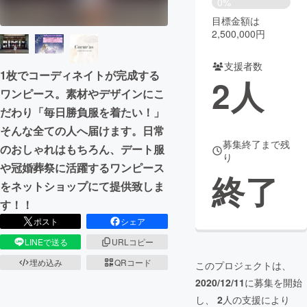
0%
目標金額は
まちづくり・地域活性化
2,500,000円
支援者数
CAMPFIRE for Social Good
CAMPFIRE Creation
1枚でコーディネイトが完成する
2
人
CAMPFIREふるさと納税
machi-ya
コミュニティ
ワンピース。素材やデザインにこ
だわり「毎日勝負服を着たい！」
そんな全ての人へ届けます。日常
募集終了まで残
のおしゃれはもちろん、デート服
り
や冠婚葬祭に活躍するワンピース
終了
をネットショップにて提供致しま
す！！
ポスト
シェア
LINEで送る
URLコピー
埋め込み
QRコード
このプロジェクトは、
2020/12/11
に募集を開始
し、
2
人の支援により