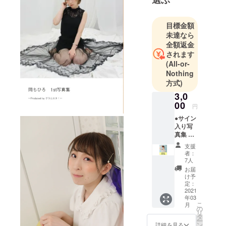
社、映画配
給会社宣伝
目標金額
部を経て、
未達なら
グラビアア
全額返金
イドル・モ
されます
デル撮影会
(All-or-
「グラ☆ス
Nothing
方式)
タ！」を立
ち上げ。現
3,0
00
在は下記の
円
業務を行
●サイン
入り写
う。
真集 完
★グラ☆ス
成した
支援
タ！撮影
写真集1
者：
冊に岡
会、ファン
7人
ちひろ
お届
ミーティン
のサイ
け予
グの企画・
ンを入
定：
れてお
2021
運営
年03
送りし
こ
★ニコニコ
月
ます。
の
リ
チャンネル
タ
ー
ン
詳細を見る