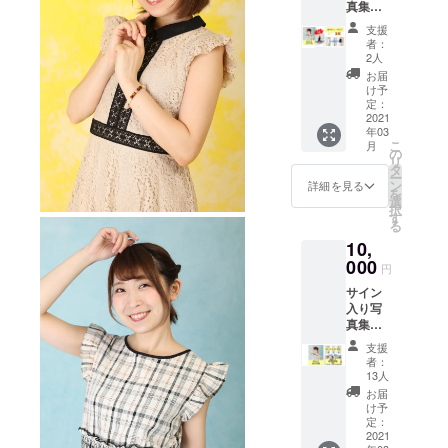
真集＋
掲載
オフ
支援
★GFC（グ
ショッ
者：
トチェ
2人
ラ☆スタ！
キ＋1st
お届
フットサル
写真集
け予
●完成し
クラブ）イ
定：
た写真
2021
ベント運営
年03
集1冊 ●
こ
月
オフ
の
リ
ショッ
タ
ー
トチェ
ン
詳細を見る
を
キ3枚
選
択
●1st写
す
る
真集
10,
（2020
年制
000
円
作） に
サイン
サイン
入り写
を入れ
真集＋
てお送
オフ
りしま
支援
ショッ
す
者：
トチェ
13人
キ＋大
お届
判フォ
け予
トセッ
定：
ト ●完
2021