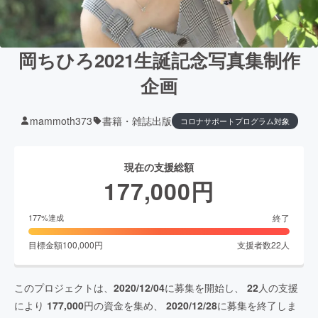
岡ちひろ2021生誕記念写真集制作
企画
mammoth373
書籍・雑誌出版
コロナサポートプログラム対象
現在の支援総額
177,000
円
終了
177
%達成
目標金額
100,000
円
支援者数
22
人
このプロジェクトは、
2020/12/04
に募集を開始し、
22
人の支援
により
177,000
円の資金を集め、
2020/12/28
に募集を終了しま