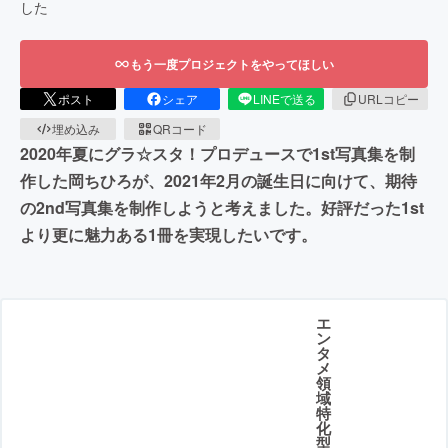
した
もう一度プロジェクトをやってほしい
ポスト
シェア
LINEで送る
URLコピー
埋め込み
QRコード
2020年夏にグラ☆スタ！プロデュースで1st写真集を制
作した岡ちひろが、2021年2月の誕生日に向けて、期待
の2nd写真集を制作しようと考えました。好評だった1st
より更に魅力ある1冊を実現したいです。
エ
ン
タ
メ
領
域
特
化
型