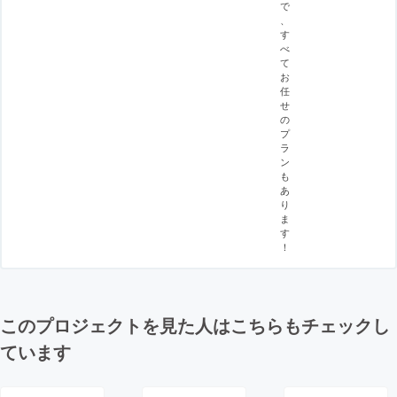
で
、
す
べ
て
お
任
せ
の
プ
ラ
ン
も
あ
り
ま
す
！
このプロジェクトを見た人はこちらもチェックし
ています