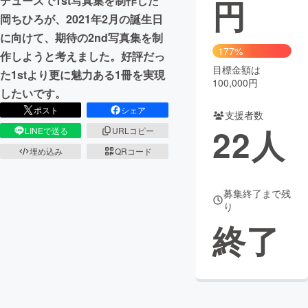
円
デュースで1st写真集を制作した
岡ちひろが、2021年2月の誕生日
まちづくり・地域活性化
に向けて、期待の2nd写真集を制
177%
作しようと考えました。好評だっ
CAMPFIRE for Social Good
CAMPFIRE Creation
目標金額は
た1stより更に魅力ある1冊を実現
100,000円
CAMPFIREふるさと納税
machi-ya
コミュニティ
したいです。
ポスト
シェア
支援者数
22
人
LINEで送る
URLコピー
埋め込み
QRコード
募集終了まで残
り
終了