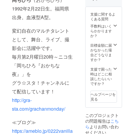
1992年2月22日生。福岡県
支援に関するよ
出身。血液型A型。
くある質問
手数料はいく
変幻自在のマルチタレント
らかかります
か？
として、舞台、ライブ、撮
目標金額に届
影会に活躍中です。
かなかった場
合どうなりま
毎月第2月曜日20時～ニコ生
すか？
「岡ちひろ『おかちな
支援で困った
夜』」を
時はどこに相
談したらいい
グラ☆スタ！チャンネルに
ですか？
て配信しています！
ヘルプページを
見る
http://gra-
sta.com/grachanmonday/
このプロジェクト
の問題報告は
こち
≪ブログ≫
ら
よりお問い合わ
https://ameblo.jp/0222vanilla
せください