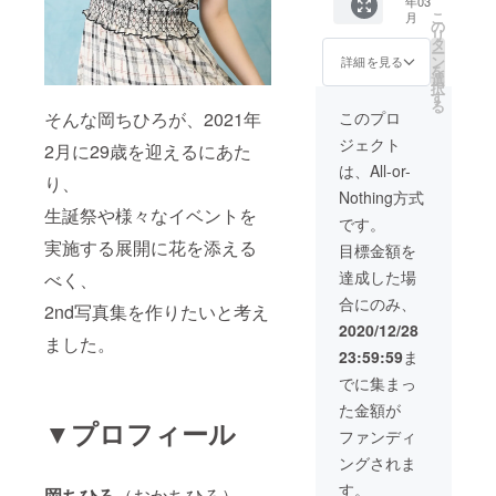
年03
成した
こ
月
写真集1
の
リ
冊 ●オ
タ
ー
フ
ン
詳細を見る
を
ショッ
選
択
トチェ
す
る
キ3枚
そんな岡ちひろが、2021年
このプロ
●A4サ
ジェクト
イズ
2月に29歳を迎えるにあた
フォト
は、All-or-
り、
（写真
Nothing方式
集に掲
生誕祭や様々なイベントを
載され
です。
ないレ
実施する展開に花を添える
目標金額を
ア
ショッ
達成した場
べく、
ト）3枚
合にのみ、
にサイ
2nd写真集を作りたいと考え
ンを入
2020/12/28
ました。
れてお
23:59:59
ま
送りし
ます
でに集まっ
た金額が
▼プロフィール
ファンディ
ングされま
す。
岡ちひろ
（おかちひろ）