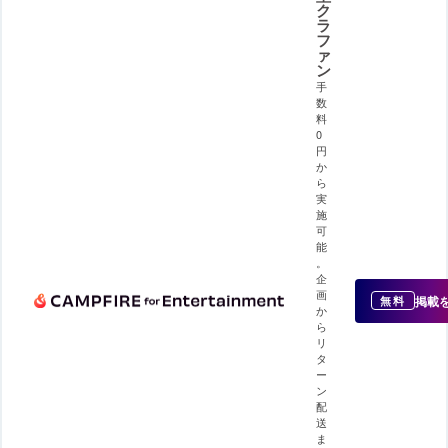
ク
ラ
フ
ァ
ン
手
数
料
0
円
か
ら
実
施
可
能
。
企
画
掲載
無料
か
ら
リ
タ
ー
ン
配
送
ま