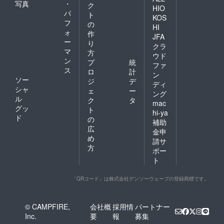
写真
・
ク
HIO
パ
ト
KOS
フ
の
HI
ォ
作
JFA
ー
り
クラ
マ
方
ウド
ン
プ
統
ファ
ス
ロ
計
ン
ソー
ジ
デ
ディ
シャ
ェ
ー
ング
ル
ク
タ
mac
グッ
ト
hi-ya
ド
の
補助
広
金申
め
請サ
方
ポー
ト
「QRコード」は株式会社デンソーウェーブの登録商標です。
© CAMPFIRE,
会社概
採用情
パートナー
Inc.
要
報
募集