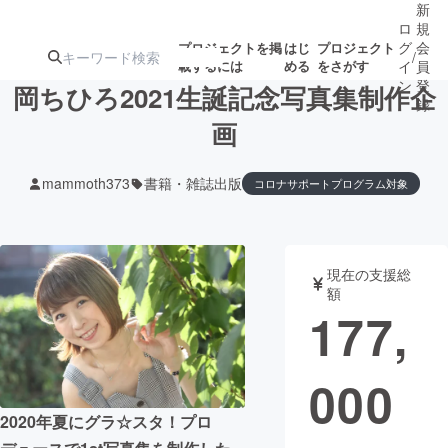
新
ロ
規
グ
会
プロジェクトを掲
はじ
プロジェクト
/
載するには
める
をさがす
イ
員
ン
登
岡ちひろ2021生誕記念写真集制作企
録
画
人気のプロ
注目のリ
注目の新着プロ
募集終了が近いプ
もうすぐ公開
mammoth373
書籍・雑誌出版
コロナサポートプログラム対象
ジェクト
ターン
ジェクト
ロジェクト
されます
アート・写真
音楽
現在の支援総
額
177,
テクノロジー・ガジェット
ゲーム・サ
映像・映画
書籍・雑誌
000
2020年夏にグラ☆スタ！プロ
ビジネス・起業
チャレンジ