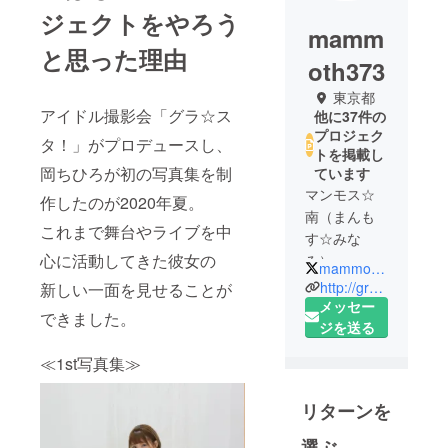
ジェクトをやろう
mamm
と思った理由
oth373
東京都
アイドル撮影会「グラ☆ス
他に37件の
プロジェク
タ！」がプロデュースし、
トを掲載し
岡ちひろが初の写真集を制
ています
マンモス☆
作したのが2020年夏。
南（まんも
これまで舞台やライブを中
す☆みな
心に活動してきた彼女の
み）
mammoth373
1967年9月
http://gra-sta.com/
新しい一面を見せることが
12日 神奈
メッセー
できました。
川県出身
ジを送る
血液型AB
≪1st写真集≫
型 男性
広告代理
リターンを
店、映画企
画・制作会
選ぶ