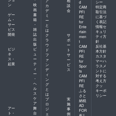
ア
相
シー
d
ン
映
カ
談
特定商
CAM
画
デ
会
取引法
PFI
ゲー
書
ミ
に基づ
RE
ム・
籍
ー
く表記
for
サー
・
と
情報セ
Ente
ビス
雑
は
キュリ
rtain
開発
誌
ク
サ
ティ方
men
出
ラ
ポ
針
t
版
ウ
ー
反社基
CAM
ビジ
ビ
ド
ト
本方針
PFI
ネ
ュ
フ
サ
カスタ
RE
ス・
ー
ァ
ー
マーハ
for
起業
テ
ン
ビ
ラスメ
Spor
ィ
デ
ス
ントに
ts
ー
ィ
対する
CAM
・
ン
考え方
PFI
ヘ
グ
クッ
RE
ル
と
キーポ
ふる
ス
は
リシー
さと
ケ
プ
実
納税
ア
ロ
施
AD
アー
舞
ジ
事
FOR
ト・
台
ェ
例
ALL