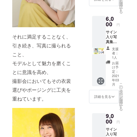
「グラ☆ス
を
選
択
タ！チャン
す
る
ネル」の番
6,0
組プロ
00
円
デュース
サイン
★通販サイ
それに満足することなく、
入り写
ト「グラス
真集＋
引き続き、写真に撮られる
オフ
タショッ
支援
ショッ
者：
こと、
プ」の運営
トチェ
1人
★コンビニ
キ ●完
モデルとして魅力を磨くこ
お届
成した
け予
のマルチコ
写真集1
とに意識を高め、
定：
ピー機での
冊 ●オ
2021
年03
撮影会においてもその衣裳
フ
オリジナル
こ
月
ショッ
の
ブロマイド
リ
選びやポージングに工夫を
トチェ
タ
ー
販売
キ3枚
ン
詳細を見る
重ねています。
を
にサイ
選
★ニッポン
択
ンを入
す
放送モバイ
る
れてお
9,0
ルサイト
送りし
ます
00
「1242モバ
円
イル」への
サイン
入り写
モデル写真