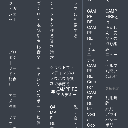
ジー
づ
ジ
ッ
・ガ
く
ェ
フ
CAM
CAMP
ジェ
り
ク
に
PFI
FIREと
ット
・
ト
相
RE
は
地
を
談
CAM
あんし
域
作
す
PFI
ん・安
活
る
る
RE
全への
性
資
コ
取り組
化
料
ミュ
み
プロ
音
請
ニ
ニュー
ダク
楽
求
ティ
ス
ト
CAM
ヘルプ
クラウドファ
フー
チ
PFI
お問い
ンディングの
ド・
ャ
RE
合わせ
ノウハウを無
飲食
レ
Crea
料で学ぼう
店
ン
tion
各種規定
CAMPFIRE
ジ
CAM
アカデミー
アニ
ス
利用規
PFI
メ・
ポ
約
RE
漫画
ー
CA
説
細則
for
ツ
MP
明
プライ
Soci
ファ
映
FI
会
バシー
al
ッ
像
RE
・
ポリ
Goo
ショ
・