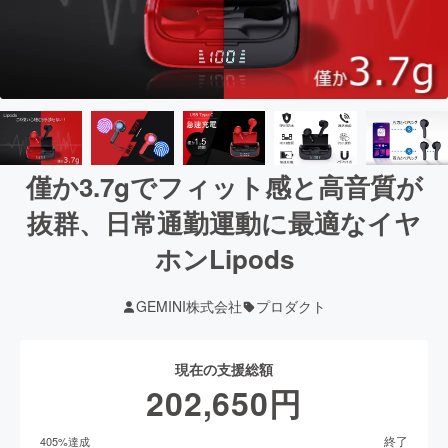
僅か3.7gでフィット感と高音質が
抜群、日常通勤運動に最適なイヤ
ホンLipods
GEMINI株式会社
プロダクト
現在の支援総額
202,650
円
終了
405
%達成