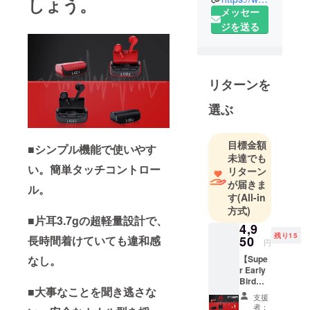
しょう。
メッセー
白いアイ
ジを送る
ディアや考
えを現実に
するよう、
製品をデザ
リターンを
インし、工
場と協力
選ぶ
し、プロト
タイプを作
目標金額
■シンプル機能で使いやす
ります。そ
未達でも
して、量産
い。簡単タッチコントロー
リターン
化にできる
が届きま
ル。
ため、クラ
す
(All-in
方式)
ウドファン
■片耳3.7gの超軽量設計で、
ディングで
4,9
残り15
50
長時間着けていても違和感
資金調達を
円
行います。
【Supe
なし。
r Early
「やるなら
Bird
一番いい商
■大事なことを聞き逃さな
35％OF
支援
品を提供す
Fプラ
者：