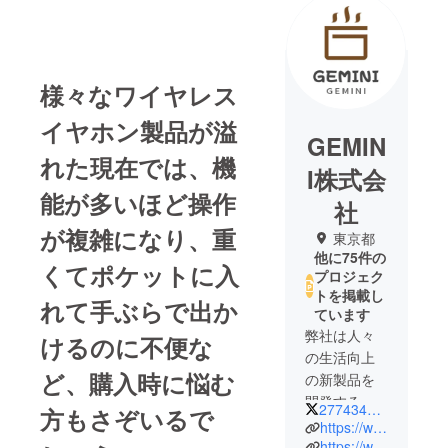
様々なワイヤレス
イヤホン製品が溢
GEMIN
れた現在では、機
I株式会
能が多いほど操作
社
が複雑になり、重
東京都
他に75件の
くてポケットに入
プロジェク
トを掲載し
れて手ぶらで出か
ています
弊社は人々
けるのに不便な
の生活向上
ど、購入時に悩む
の新製品を
開発するた
277434286
方もさぞいるで
めに設立し
https://www.youtube.com/channel/UCsr-Q3BcBZGi5R_Am5ueo6A/featured
ました。面
https://www.facebook.com/GEMINIEC2019