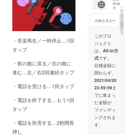
円 ※ご
率が向
年06
■Lipods
注文状
上した
こ
月
本体と
況、使
の
場合、
リ
充電
用部材
タ
正規販
ー
ケー
の供給
ン
売価格
詳細を見る
を
ス ×2
状況、
選
が販売
択
■日本語
製造工
す
予定価
る
取扱説
程上の
格より
このプロ
明書×2
都合等
・音楽再生／一時停止…1回
下がる
ジェクト
■USB
により
可能性
type-c
タップ
出荷時
もござ
は、
All-In方
充電
期が遅
いま
式
です。
ケーブ
れる場
す。
・前の曲に戻る／次の曲に
ル ×2
合があ
目標金額に
ーーー
りま
進む…左／右2回連続タップ
関わらず、
ーーー
す。 ※
ーーー
皆様の
2021/04/20
※送料無
ご支援
・電話を受ける…1回タップ
23:59:59
ま
料 ※一
により
般販売
量産効
でに集まっ
予定価
率が向
・電話を終了する…もう1回
た金額が
格
上した
15,200
タップ
場合、
ファンディ
円 ※ご
正規販
ングされま
注文状
売価格
・電話を拒否する…2秒間長
況、使
が販売
す。
用部材
予定価
押し
の供給
格より
状況、