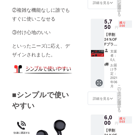
ス ×1
況、使
ン
詳細を見る
を
■日本語
用部材
選
②複雑な機能なしに誰でも
択
取扱説
の供給
す
る
明書×1
状況、
すぐに使いこなせる
5,7
■USB
製造工
残り
type-c
50
程上の
300
円
充電
都合等
③付け心地のいい
【早割
ケーブ
により
24％OF
ル ×1
出荷時
Fプラ
ーーー
といったニーズに応え、デ
期が遅
ン】
ーーー
れる場
支援
ザインされました。
Lipods×
ーーー
合があ
者：
1 ＜リ
※送料無
りま
0人
ターン
料 ※一
す。 ※
お届
内容＞
般販売
皆様の
け予
■Lipods
予定価
定：
ご支援
本体と
2021
格7,600
により
年06
充電
円 ※ご
量産効
こ
月
ケー
注文状
の
率が向
リ
■シンプルで使い
ス ×1
況、使
タ
上した
ー
■日本語
用部材
ン
場合、
詳細を見る
を
取扱説
の供給
やすい
選
正規販
択
明書×1
状況、
す
売価格
る
■USB
製造工
が販売
6,0
type-c
程上の
予定価
残り
充電
00
都合等
503
格より
円
ケーブ
により
下がる
【早割
ル ×1
出荷時
可能性