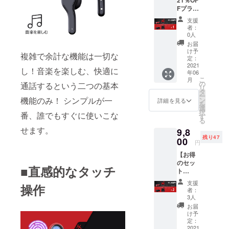
21％OF
ーーー
期が遅
もござ
Fプラ
ーーー
れる場
いま
ン】
ーーー
合があ
す。
支援
Lipods×
※送料無
りま
者：
1 ＜リ
料 ※一
す。 ※
0人
ターン
般販売
皆様の
お届
内容＞
予定価
ご支援
け予
複雑で余計な機能は一切な
■Lipods
格7,600
定：
により
本体と
2021
円 ※ご
量産効
し！音楽を楽しむ、快適に
年06
充電
注文状
率が向
こ
月
ケー
況、使
の
上した
通話するという二つの基本
リ
ス ×1
用部材
タ
場合、
ー
■日本語
機能のみ！ シンプルが一
の供給
ン
正規販
詳細を見る
を
取扱説
状況、
選
売価格
択
番、誰でもすぐに使いこな
明書×1
製造工
す
が販売
る
■USB
程上の
予定価
せます。
9,8
type-c
都合等
格より
残り47
充電
00
により
下がる
円
ケーブ
出荷時
可能性
【お得
ル ×1
期が遅
もござ
のセッ
ーーー
れる場
いま
■直感的なタッチ
ト
ーーー
合があ
す。
36％OF
ーーー
りま
支援
操作
Fプラ
※送料無
す。 ※
者：
ン】
料 ※一
皆様の
3人
Lipods×
般販売
ご支援
お届
2 ＜リ
予定価
により
け予
ターン
格7,600
定：
量産効
内容＞
2021