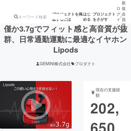
新
ロ
規
グ
会
プロジェクトを掲
はじ
プロジェクト
/
載するには
める
をさがす
イ
員
ン
登
僅か3.7gでフィット感と高音質が抜
録
群、日常通勤運動に最適なイヤホン
Lipods
人気のプロ
注目のリ
注目の新着プロ
募集終了が近いプ
もうすぐ公開
ジェクト
ターン
ジェクト
ロジェクト
されます
GEMINI株式会社
プロダクト
アート・写真
音楽
現在の支援総
テクノロジー・ガジェット
ゲーム・サ
額
202,
映像・映画
書籍・雑誌
650
ビジネス・起業
チャレンジ