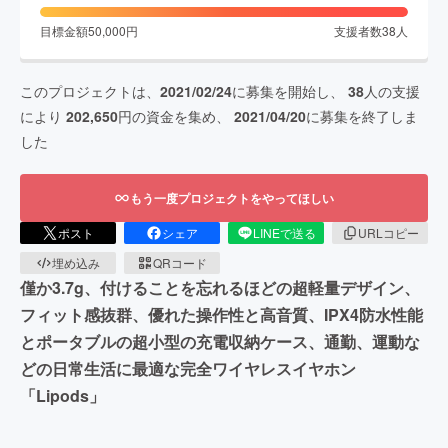
目標金額
50,000
円
支援者数
38
人
このプロジェクトは、
2021/02/24
に募集を開始し、
38
人の支援
により
202,650
円の資金を集め、
2021/04/20
に募集を終了しま
した
もう一度プロジェクトをやってほしい
ポスト
シェア
LINEで送る
URLコピー
埋め込み
QRコード
僅か3.7g、付けることを忘れるほどの超軽量デザイン、
フィット感抜群、優れた操作性と高音質、IPX4防水性能
とポータブルの超小型の充電収納ケース、通勤、運動な
どの日常生活に最適な完全ワイヤレスイヤホン
「Lipods」