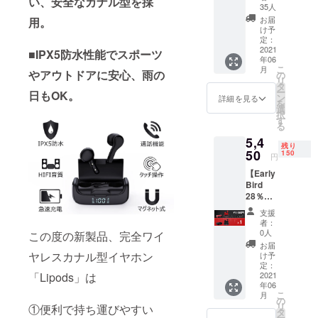
い、安全なカナル型を採
ン】
る」という
35人
Lipods×
お届
用。
のが弊社の
1 ＜リ
け予
モットーで
ターン
定：
内容＞
2021
■IPX5防水性能でスポーツ
す。今後と
年06
■Lipods
こ
もよろしく
月
本体と
やアウトドアに安心、雨の
の
リ
充電
おねがいい
タ
ー
日もOK。
ケー
ン
詳細を見る
たします。
を
ス ×1
選
択
■日本語
す
る
取扱説
5,4
明書×1
残り
■USB
50
150
円
type-c
【Early
充電
Bird
ケーブ
28％OF
ル ×1
Fプラ
ーーー
支援
ン】
ーーー
者：
Lipods×
ーーー
0人
この度の新製品、完全ワイ
1 ＜リ
※送料無
お届
ターン
料 ※一
ヤレスカナル型イヤホン
け予
内容＞
般販売
定：
「Lipods」は
■Lipods
2021
予定価
年06
本体と
格7,600
こ
月
充電
円 ※ご
の
リ
①便利で持ち運びやすい
ケー
注文状
タ
ー