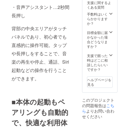
下がる
支援に関するよ
製造工
可能性
・音声アシスタント…2秒間
くある質問
程上の
もござ
都合等
いま
手数料はいく
長押し
により
す。
らかかります
出荷時
か？
期が遅
背部の中央エリアがタッチ
れる場
目標金額に届
パネルであり、初心者でも
合があ
かなかった場
りま
合どうなりま
直感的に操作可能。タップ
す。 ※
すか？
皆様の
や長押しをすることで、音
ご支援
支援で困った
により
時はどこに相
楽の再生や停止、通話、Siri
量産効
談したらいい
率が向
ですか？
起動などの操作を行うこと
上した
場合、
ができます。
ヘルプページを
正規販
見る
売価格
が販売
予定価
■本体の起動もペ
このプロジェクト
格より
の問題報告は
こち
下がる
アリングも自動的
可能性
ら
よりお問い合わ
もござ
せください
いま
で、快適な利用体
す。