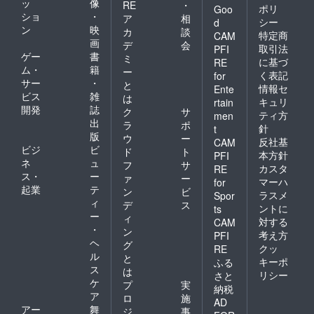
ッ
像
RE
・
ポリ
Goo
ショ
・
ア
相
シー
d
ン
映
カ
談
特定商
CAM
画
デ
会
取引法
PFI
ゲー
書
ミ
に基づ
RE
ム・
籍
ー
く表記
for
サー
・
と
情報セ
Ente
ビス
雑
は
キュリ
rtain
開発
誌
ク
サ
ティ方
men
出
ラ
ポ
針
t
版
ウ
ー
反社基
CAM
ビジ
ビ
ド
ト
本方針
PFI
ネ
ュ
フ
サ
カスタ
RE
ス・
ー
ァ
ー
マーハ
for
起業
テ
ン
ビ
ラスメ
Spor
ィ
デ
ス
ントに
ts
ー
ィ
対する
CAM
・
ン
考え方
PFI
ヘ
グ
クッ
RE
ル
と
キーポ
ふる
ス
は
リシー
さと
ケ
プ
実
納税
ア
ロ
施
AD
アー
舞
ジ
事