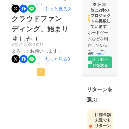
日本
引き合いに出すのは、マズ
もっと見る
他に2件の
いと判断し、削除させてい
プロジェク
クラウドファン
トを掲載し
ただきました。誤解を与え
ています
ディング、始まり
る表現をしてしまい、不快
ボードゲー
ました！
に思われた方には、本当に
ムなどを制
2020/12/22 12:11
作している
申し訳ございませんでし
よろしくお願いします！
チームで
https://teamketer.base.shop/
た。以後このようなことが
す。
もっと見る
メッセー
ないように気を付けますの
ジを送る
で、これからも応援のほう
1
をよろしくお願いいたしま
す。
リターンを
選ぶ
目標金額
未達でも
リターン