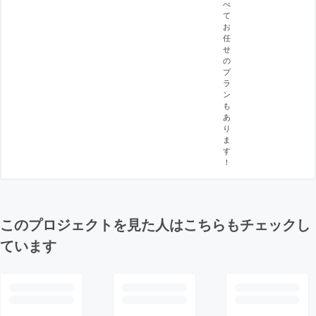
べ
て
お
任
せ
の
プ
ラ
ン
も
あ
り
ま
す
！
このプロジェクトを見た人はこちらもチェックし
ています