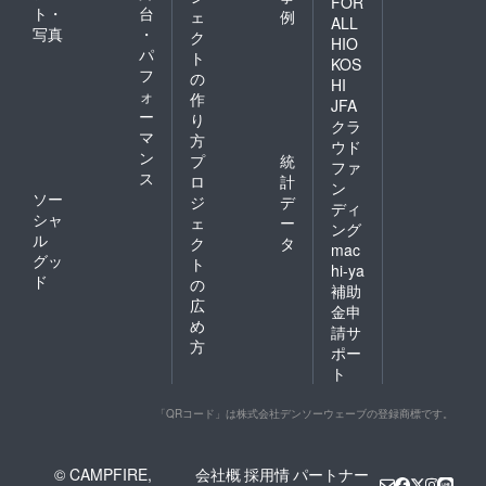
FOR
ト・
台
ェ
例
ALL
写真
・
ク
HIO
パ
ト
KOS
フ
の
HI
ォ
作
JFA
ー
り
クラ
マ
方
ウド
ン
プ
統
ファ
ス
ロ
計
ン
ソー
ジ
デ
ディ
シャ
ェ
ー
ング
ル
ク
タ
mac
グッ
ト
hi-ya
ド
の
補助
広
金申
め
請サ
方
ポー
ト
「QRコード」は株式会社デンソーウェーブの登録商標です。
© CAMPFIRE,
会社概
採用情
パートナー