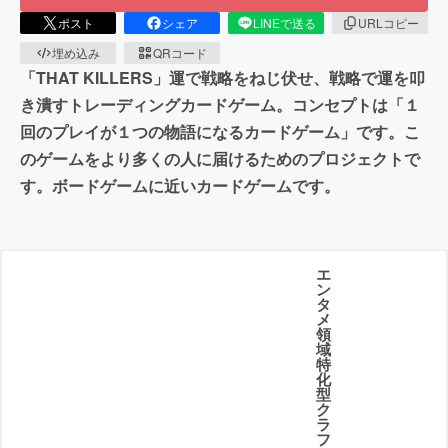
ポスト
シェア
LINEで送る
URLコピー
埋め込み
QRコード
「THAT KILLERS」運で戦略をねじ伏せ、戦略で運を叩
き潰すトレーディングカードゲーム。コンセプトは「１
回のプレイが１つの物語になるカードゲーム」です。こ
のゲームをより多くの人に届けるためのプロジェクトで
す。ボードゲームに近いカードゲームです。
エ
ン
タ
メ
領
域
特
化
型
ク
ラ
フ