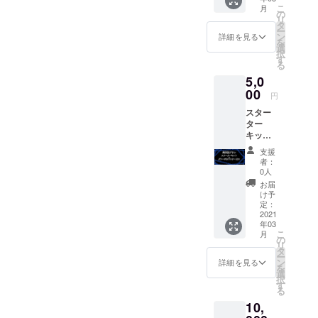
こ
月
の
リ
タ
ー
ン
詳細を見る
を
選
択
す
る
5,0
00
円
スター
ター
キット
１点＋
支援
ダメー
者：
ジカウ
0人
ンター
お届
１０個
け予
＋感謝
定：
の手紙
2021
年03
こ
月
の
リ
タ
ー
ン
詳細を見る
を
選
択
す
る
10,