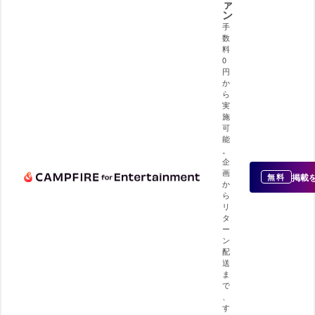
ァ
ン
手
数
料
0
円
か
ら
実
施
可
能
。
企
画
掲載
無料
か
ら
リ
タ
ー
ン
配
送
ま
で
、
す