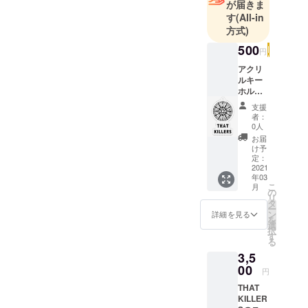
が届きま
す
(All-in
方式)
500
円
アクリ
ルキー
ホル
ダー
支援
者：
0人
お届
け予
定：
2021
年03
こ
月
の
リ
タ
ー
ン
詳細を見る
を
選
択
す
る
3,5
00
円
THAT
KILLER