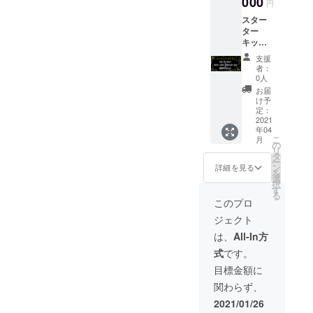
000
円
スター
ター
キット
１点＋
支援
ダメー
者：
ジカウ
0人
ンター
お届
１０個
け予
＋アク
定：
キー＋
2021
年04
特製
こ
月
デッキ
の
リ
ケース
タ
ー
＋感謝
ン
詳細を見る
を
の手紙
選
択
す
る
このプロ
ジェクト
は、
All-In方
式
です。
目標金額に
関わらず、
2021/01/26