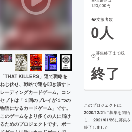
120,000円
まちづくり・地域活性化
支援者数
0
人
CAMPFIRE for Social Good
CAMPFIRE Creation
CAMPFIREふるさと納税
machi-ya
コミュニティ
募集終了まで残
り
終了
「THAT KILLERS」運で戦略を
ねじ伏せ、戦略で運を叩き潰すト
レーディングカードゲーム。コン
セプトは「１回のプレイが１つの
このプロジェクトは、
物語になるカードゲーム」です。
2020/12/21
に募集を開始
このゲームをより多くの人に届け
し、
2021/01/26
に募集を
るためのプロジェクトです。ボー
終了しました
ドゲームに近いカードゲームで