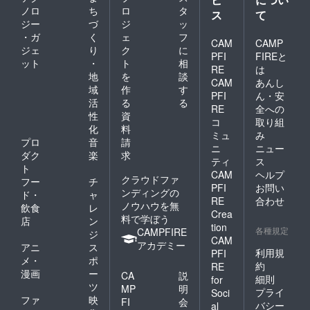
ノロ
ち
ロ
タ
ス
て
ジー
づ
ジ
ッ
・ガ
く
ェ
フ
CAM
CAMP
ジェ
り
ク
に
PFI
FIREと
ット
・
ト
相
RE
は
地
を
談
CAM
あんし
域
作
す
PFI
ん・安
活
る
る
RE
全への
性
資
コ
取り組
化
料
ミュ
み
プロ
音
請
ニ
ニュー
ダク
楽
求
ティ
ス
ト
CAM
ヘルプ
クラウドファ
フー
チ
PFI
お問い
ンディングの
ド・
ャ
RE
合わせ
ノウハウを無
飲食
レ
Crea
料で学ぼう
店
ン
tion
各種規定
CAMPFIRE
ジ
CAM
アカデミー
アニ
ス
利用規
PFI
メ・
ポ
約
RE
漫画
ー
CA
説
細則
for
ツ
MP
明
プライ
Soci
ファ
映
FI
会
バシー
al