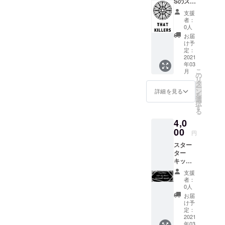
Sのス
ター
支援
ター
者：
キッ
0人
ト 1点
お届
け予
定：
2021
年03
こ
月
の
リ
タ
ー
ン
詳細を見る
を
選
択
す
る
4,0
00
円
スター
ター
キット
１点＋
支援
アクリ
者：
ルキー
0人
ホル
お届
ダー１
け予
個＋感
定：
謝の手
2021
年03
紙