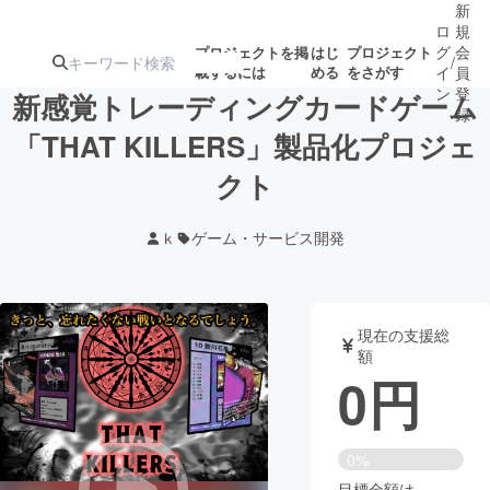
新
ロ
規
グ
会
プロジェクトを掲
はじ
プロジェクト
/
載するには
める
をさがす
イ
員
ン
登
新感覚トレーディングカードゲーム
録
「THAT KILLERS」製品化プロジェ
クト
人気のプロ
注目のリ
注目の新着プロ
募集終了が近いプ
もうすぐ公開
ジェクト
ターン
ジェクト
ロジェクト
されます
ｋ
ゲーム・サービス開発
アート・写真
音楽
現在の支援総
テクノロジー・ガジェット
ゲーム・サ
額
0
円
映像・映画
書籍・雑誌
0%
ビジネス・起業
チャレンジ
目標金額は