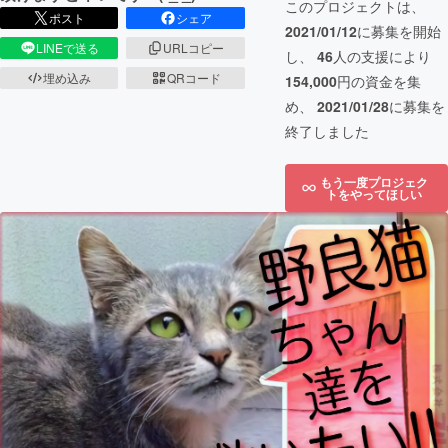
このプロジェクトは、
ポスト
シェア
2021/01/12
に募集を開始
LINEで送る
URLコピー
し、
46
人の支援により
埋め込み
QRコード
154,000
円の資金を集
め、
2021/01/28
に募集を
終了しました
もう一度プロジェク
トをやってほしい