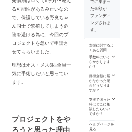
発情期は早くて5ヶ月〜迎え
でに集まっ
た金額が
る可能性があるみたいなの
ファンディ
で、保護している野良ちゃ
ングされま
ん同士で繁殖してしまう危
す。
険を避ける為に、今回のプ
ロジェクトを急いで申請さ
支援に関するよ
くある質問
せてもらいました。
手数料はいく
らかかります
理想はオス・メス6匹全員一
か？
気に手術したいと思ってい
目標金額に届
かなかった場
ます。
合どうなりま
すか？
支援で困った
時はどこに相
談したらいい
ですか？
プロジェクトをや
ヘルプページを
ろうと思った理由
見る