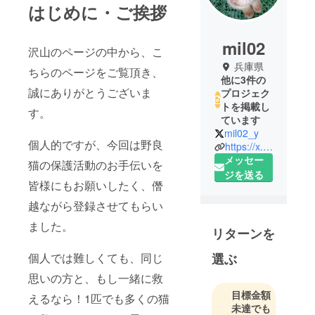
はじめに・ご挨拶
mil02
沢山のページの中から、こ
兵庫県
ちらのページをご覧頂き、
他に3件の
誠にありがとうございま
プロジェク
トを掲載し
す。
ています
mil02_y
個人的ですが、今回は野良
https://x.com/mil02_y
メッセー
猫の保護活動のお手伝いを
ジを送る
皆様にもお願いしたく、僭
越ながら登録させてもらい
ました。
リターンを
選ぶ
個人では難しくても、同じ
思いの方と、もし一緒に救
目標金額
えるなら！1匹でも多くの猫
未達でも