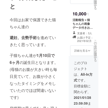
を
選
択
と
す
る
10,000
円
今回はお家で保護できた猫
活動報告＋猫
ちゃんの画像
ちゃん達の
データ付きお礼
メール(3枚) (複
支援者：3人
数のリターンを
避妊、去勢手術
を進めてい
お届け予定：
お選び頂いた場
こ
2021年02月
の
合は、画像の枚
きたく思っています。
リ
タ
数も合計分お送
ー
ン
りします)
詳細を見る
を
選
子猫ちゃん達が
1月10日で
択
す
る
6ヶ月
の誕生日となります。
このプロ
ジェクト
(母猫のお腹が大きい時も毎
は、
All-In方
日見ていて、お腹が小さく
式
です。
なったタイミングをメモし
目標金額に
ていたのでほぼ間違いない
関わらず、
です)
2021/01/28
23:59:59
ま