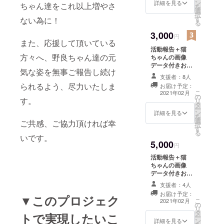
ン
詳細を見る
ちゃん達をこれ以上増やさ
を
選
択
す
ない為に！
る
3,000
円
また、応援して頂いている
活動報告＋猫
方々へ、野良ちゃん達の元
ちゃんの画像
データ付きお礼
気な姿を無事ご報告し続け
メール(1枚)
支援者：8人
られるよう、尽力いたしま
お届け予定：
こ
2021年02月
の
す。
リ
タ
ー
ン
詳細を見る
を
選
ご共感、ご協力頂ければ幸
択
す
る
いです。
5,000
円
活動報告＋猫
ちゃんの画像
データ付きお礼
メール(2枚) (複
支援者：4人
数のリターンを
お届け予定：
▼このプロジェク
お選び頂いた場
こ
2021年02月
の
合は、画像の枚
リ
タ
数も合計分お送
トで実現したいこ
ー
ン
りします)
詳細を見る