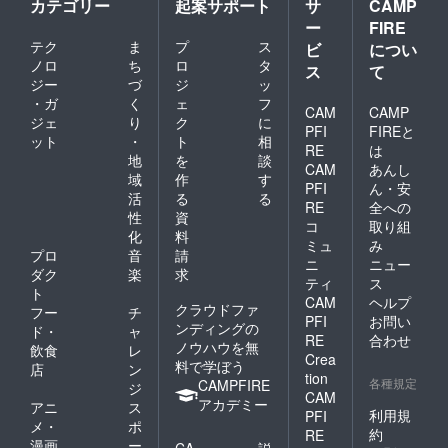
カテゴリー
起案サポート
サ
CAMP
する予定です。現在は
ー
FIRE
プロジェクト申請中
テク
ま
プ
ス
ビ
につい
で、公開は後日となり
ノロ
ち
ロ
タ
ス
て
ジー
づ
ジ
ッ
ます。新規プロジェク
・ガ
く
ェ
フ
トページ(公開前の状
CAM
CAMP
ジェ
り
ク
に
PFI
FIREと
態)↑の青い文字を押す
ット
・
ト
相
RE
は
と新しいページが見れ
地
を
談
CAM
あんし
域
作
す
ます。もしよかったら
PFI
ん・安
活
る
る
RE
全への
またページを確認して
性
資
コ
取り組
いただけますと幸いで
化
料
ミュ
み
プロ
音
請
す。皆さまの温かいお
ニ
ニュー
ダク
楽
求
ティ
ス
気持ちひとつひとつ
ト
CAM
ヘルプ
クラウドファ
が、私たちにとって大
フー
チ
PFI
お問い
ンディングの
ド・
ャ
きな励みとなり、保護
RE
合わせ
ノウハウを無
飲食
レ
Crea
猫たちの命を守る力と
料で学ぼう
店
ン
tion
各種規定
なります。ご支援の大
CAMPFIRE
ジ
CAM
アカデミー
アニ
ス
小に関わらず、いただ
利用規
PFI
メ・
ポ
約
いたすべてのご厚意に
RE
漫画
ー