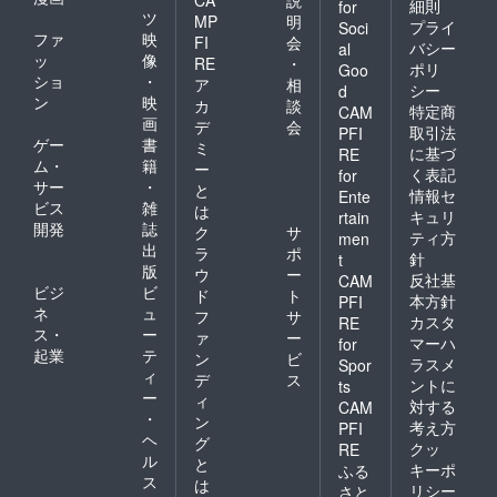
CA
説
細則
for
心から感謝申し上げま
ツ
MP
明
プライ
Soci
ファ
映
す。また、支援が難し
FI
会
バシー
al
ッ
像
RE
・
い場合でも、このプロ
ポリ
Goo
ショ
・
ア
相
シー
d
ジェクトを周りの方に
ン
映
カ
談
特定商
CAM
画
シェアしていただける
デ
会
取引法
PFI
ゲー
書
ミ
と大変助かります！保
に基づ
RE
ム・
籍
ー
く表記
for
護猫たちの近況や活動
サー
・
と
情報セ
Ente
報告は、クラウドファ
ビス
雑
は
キュリ
rtain
開発
誌
ク
サ
ンディングページや
ティ方
men
出
ラ
ポ
針
t
SNSを通じて随時お届
版
ウ
ー
反社基
CAM
けします。ぜひご覧い
ビジ
ビ
ド
ト
本方針
PFI
ネ
ュ
フ
サ
ただき、応援していた
カスタ
RE
ス・
ー
ァ
ー
マーハ
for
だけると嬉しいです。
起業
テ
ン
ビ
ラスメ
Spor
どうか、私たちと一緒
ィ
デ
ス
ントに
ts
ー
ィ
に野良猫たちの未来を
対する
CAM
・
ン
考え方
PFI
支えてください。よろ
ヘ
グ
クッ
RE
しくお願いいたしま
ル
と
キーポ
ふる
ス
す。
は
リシー
さと