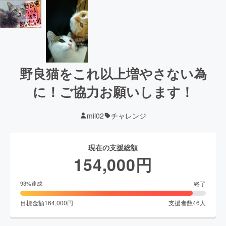
野良猫をこれ以上増やさない為
に！ご協力お願いします！
mil02
チャレンジ
現在の支援総額
154,000
円
終了
93
%達成
目標金額
164,000
円
支援者数
46
人