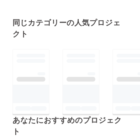
ます。本当にありがと
拶等を記載しておりま
さいm(*_ _)mお読みい
うございました。以下
す。もしお時間、ご興
ただきありがとうござ
が新たに保護した猫
味が御座いましたらお
同じカテゴリーの人気プロジェ
いました。
ちゃん達の画像です！
目通し下さい。ありが
クト
▲ 2023年11月の写真
とうございましたm(*_
(体重約2kg)自力で歩
_)m
くことにも苦労してい
る様子だったため、急
いで捕獲し、病院に連
れて行きました。栄養
失調の状態で保護し、
骨も奇形らしく、とて
も小さな子猫でした
が、今ではすっかり元
気に過ごしており、我
あなたにおすすめのプロジェク
が家で1番大きな食い
しん坊のオス猫ちゃん
ト
です。名前は家族の意