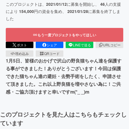
このプロジェクトは、
2021/01/12
に募集を開始し、
46
人の支援
により
154,000
円の資金を集め、
2021/01/28
に募集を終了しま
した
もう一度プロジェクトをやってほしい
ポスト
シェア
LINEで送る
URLコピー
埋め込み
QRコード
1月5日、皆様のおかげで沢山の野良猫ちゃん達を保護す
る事ができました！ありがとうございます！今回は保護
できた猫ちゃん達の避妊・去勢手術をしたく、申請させ
て頂きました。これ以上野良猫を増やさない為に！ご共
感・ご協力頂けますと幸いですm(*_ _)m
このプロジェクトを見た人はこちらもチェックし
ています