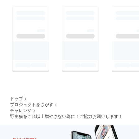
向により、非公開とさ
せていただきます
(笑)▼ 2024年11月の
写真(1年後、体重が
5.5kgに...)▼以前から
プロジェクトバナーに
掲載していた猫ちゃん
です！この猫ちゃんは
妊娠している可能性が
高かったのですが、昨
年12月30日に診察を
受けたところ「ただの
太り過ぎです」と先生
トップ
>
に言われました(笑)・
プロジェクトをさがす
>
チャレンジ
>
感染症はなし・不妊治
野良猫をこれ以上増やさない為に！ご協力お願いします！
療も完了他の猫ちゃん
たちや人に慣れるまで
の間、今はケージで生