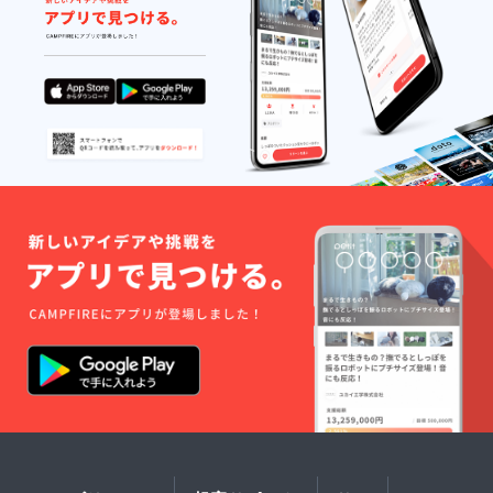
活しています。詳細は
また、今後の活動報告
をご覧ください。そし
て、この母猫が以前産
んだと思われる子猫
（おそらく生後半年ほ
ど）が1匹…まだ外に
いる状態です。この子
も早急に保護し、母猫
とともに安全な環境で
過ごせるよう努力して
いきます。▼保護する
ことに成功しました！
今回保護した猫ちゃん
達のケアを進めるた
め、皆さまにご支援い
ただけるようクラウド
ファンディングを再開