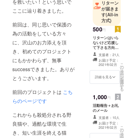
を救いたい！という思いで
リターン
が届きま
ここに辿り着きました。
す
(All-in
方式)
前回は、同じ思いで保護の
500
円
為の活動をしている方々
リターンはいら
に、沢山のお力添えを頂
ないけど応援し
て下さる方向け
き、初めてのプロジェクト
に 活動報告にて
支援者：21人
支援者様限定で
にもかかわらず、無事
お届け予定：
ご報告をします
こ
2021年02月
の
successできました。ありが
リ
タ
ー
ン
詳細を見る
とうございます。
を
選
択
す
る
前回のプロジェクトは
こち
1,000
円
らのページです
活動報告＋お礼
のメール
これからも殺処分される野
支援者：10人
良猫や、過酷な環境で生
お届け予定：
こ
2021年02月
の
き、短い生涯を終える猫
リ
タ
ー