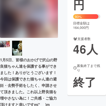
円
まちづくり・地域活性化
93%
目標金額は
CAMPFIRE for Social Good
CAMPFIRE Creation
164,000円
CAMPFIREふるさと納税
machi-ya
コミュニティ
支援者数
46
人
1月5日、皆様のおかげで沢山の野
募集終了まで残
良猫ちゃん達を保護する事ができ
り
ました！ありがとうございます！
終了
今回は保護できた猫ちゃん達の避
妊・去勢手術をしたく、申請させ
て頂きました。これ以上野良猫を
増やさない為に！ご共感・ご協力
頂けますと幸いですm(*_ _)m