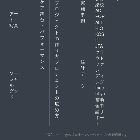
ケ
プ
実
納税
ア
ロ
施
AD
アー
舞
ジ
事
FOR
ト・
台
ェ
例
ALL
写真
・
ク
HIO
パ
ト
KOS
フ
の
HI
ォ
作
JFA
ー
り
クラ
マ
方
ウド
ン
プ
統
ファ
ス
ロ
計
ン
ソー
ジ
デ
ディ
シャ
ェ
ー
ング
ル
ク
タ
mac
グッ
ト
hi-ya
ド
の
補助
広
金申
め
請サ
方
ポー
ト
「QRコード」は株式会社デンソーウェーブの登録商標です。