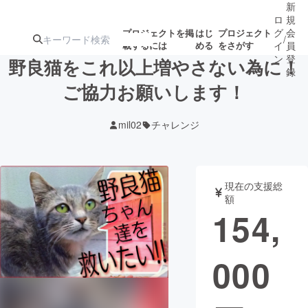
新
ロ
規
グ
会
プロジェクトを掲
はじ
プロジェクト
/
載するには
める
をさがす
イ
員
ン
登
野良猫をこれ以上増やさない為に！
録
ご協力お願いします！
人気のプロ
注目のリ
注目の新着プロ
募集終了が近いプ
もうすぐ公開
mil02
チャレンジ
ジェクト
ターン
ジェクト
ロジェクト
されます
アート・写真
音楽
現在の支援総
額
154,
テクノロジー・ガジェット
ゲーム・サ
000
映像・映画
書籍・雑誌
ビジネス・起業
チャレンジ