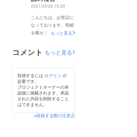
後までメッセージをお
の審査が通過し現在公
2021/03/26 15:29
読みいただけますと幸
開されています本文に
いです。保護活動の一
こんにちは、お世話に
てこれからの予定や考
区切りとして以前のク
なっております。明細
え等記載しております
ラウドファンディング
を載せるのをずっと忘
もっと見る
もしご興味があればこ
を終了した後、日々の
れていてすみませんで
ちら からご確認下さ
忙しさに追われてこれ
した(汗)母猫ちゃん達
コメント
い子猫ちゃん達ももう
もっと見る
まで詳しい近況をお伝
の手術、感染症検査の
生後9ヶ月になりまし
えできずにいました
時のものです。本日(3
た心配していた膿皮症
が、保護した猫ちゃん
月26日)、3回目のクラ
も、最近は酷くなる事
投稿するには
ログイン
が
達は現在も我が家で元
ウドファンディングの
必要です。
無く、落ち着いていま
気に暮らしています！
申請を出しましたので
プロジェクトオーナーの承
す♪これからの活動報
暖かく安全な環境の中
認後に掲載されます。承認
ご報告させてもらいま
告ですが、↑の3回目
された内容を削除すること
で過ごす彼らの姿を見
す。公開前のページは
はできません。
のプロジェクト予定に
るたびに、皆さまから
こちらですプロジェク
入っているものに関し
※投稿する際の注意点
いただいたご支援がど
トの目的や、今後の予
ては↑で全体公開とし
れほど大きな助けに
定、本文最後にある、
て報告させて頂く事に
なったかを実感してい
ご覧になった方への挨
なります。ご了承くだ