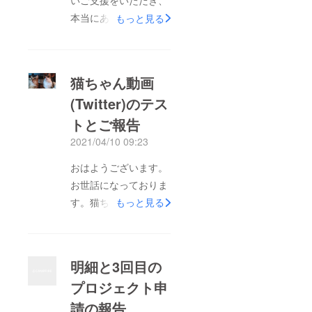
いご支援をいただき、
本当にありがとうござ
もっと見る
いました。長い期間ご
無沙汰しておりました
が、前回までのクラウ
猫ちゃん動画
ドファンディングを通
(Twitter)のテス
じて保護した猫たちの
トとご報告
その後について、改め
てご報告させていただ
2021/04/10 09:23
きます。※過去に行っ
おはようございます。
ていたプロジェクト全
お世話になっておりま
てから活動報告を送信
す。猫ちゃんの動画を
もっと見る
しているため、継続的
Twitterでも投稿してみ
にご支援していただい
ました。Twitterでの投
た方にはメールが重複
稿動画は全体公開にな
してしまうことをお許
明細と3回目の
ります。こちら でご
しください。一部文章
プロジェクト申
視聴下さい3回目のク
に変更があるため、最
請の報告
ラウドファンディング