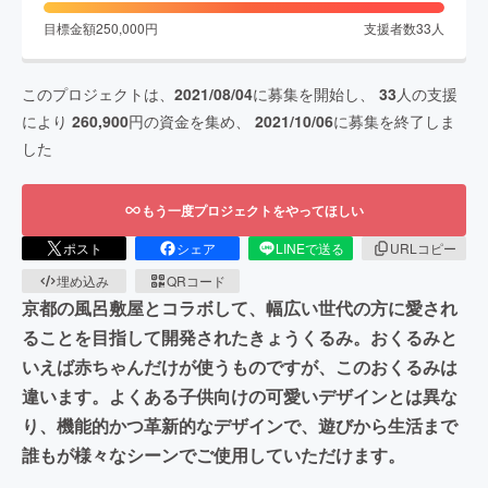
目標金額
250,000
円
支援者数
33
人
このプロジェクトは、
2021/08/04
に募集を開始し、
33
人の支援
により
260,900
円の資金を集め、
2021/10/06
に募集を終了しま
した
もう一度プロジェクトをやってほしい
ポスト
シェア
LINEで送る
URLコピー
埋め込み
QRコード
京都の風呂敷屋とコラボして、幅広い世代の方に愛され
ることを目指して開発されたきょうくるみ。おくるみと
いえば赤ちゃんだけが使うものですが、このおくるみは
違います。よくある子供向けの可愛いデザインとは異な
り、機能的かつ革新的なデザインで、遊びから生活まで
誰もが様々なシーンでご使用していただけます。