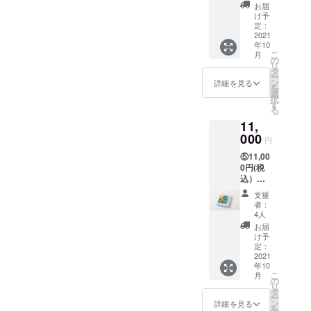
１枚・
す
お届
革製風
け予
呂敷
定：
バッグ
2021
年10
用持ち
こ
月
手
の
リ
【TSUN
タ
ー
AGU】
ン
詳細を見る
を
レザー
選
択
ハンド
す
る
ル きょ
11,
うくる
みは
000
円
青・
⑤11,00
黄・ピ
0円(税
ンクの
込）・
３種類
・・
からお
支援
きょう
選び頂
者：
くるみ2
きま
4人
枚セッ
す。 大
お届
ト 青
きさ：
け予
セッ
約
定：
ト・黄
2021
100cm
年10
セッ
×100c
こ
月
ト・ピ
m 生
の
リ
ンク
地：二
タ
ー
セット
重ガー
ン
詳細を見る
を