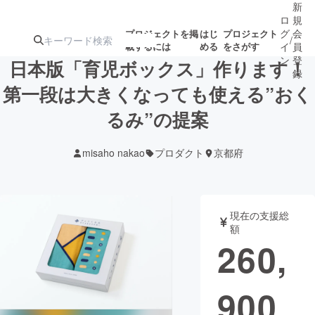
新
ロ
規
グ
会
プロジェクトを掲
はじ
プロジェクト
/
載するには
める
をさがす
イ
員
ン
登
日本版「育児ボックス」作ります！
録
第一段は大きくなっても使える”おく
るみ”の提案
人気のプロ
注目のリ
注目の新着プロ
募集終了が近いプ
もうすぐ公開
ジェクト
ターン
ジェクト
ロジェクト
されます
misaho nakao
プロダクト
京都府
アート・写真
音楽
現在の支援総
テクノロジー・ガジェット
ゲーム・サ
額
260,
映像・映画
書籍・雑誌
900
ビジネス・起業
チャレンジ