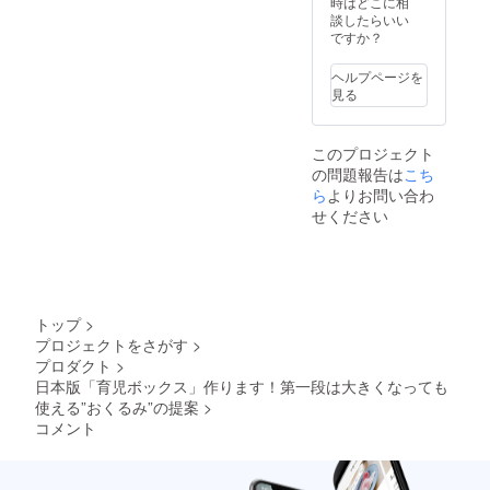
時はどこに相
ラッ
談したらいい
ク・ハ
ですか？
ニーの
４種類
ヘルプページを
からお
見る
選び頂
きま
す。
このプロジェクト
CAMPF
の問題報告は
こち
IRE限定
で送料
ら
よりお問い合わ
無料で
せください
す
トップ
>
プロジェクトをさがす
>
プロダクト
>
日本版「育児ボックス」作ります！第一段は大きくなっても
使える”おくるみ”の提案
>
コメント