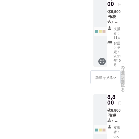
生
00
円
地：二
③5,500
重ガー
円(税
ゼ
込）・
CAMPF
・・
IRE限定
支援
きょう
で送料
者：
くるみ1
無料で
11人
枚 青・
す
お届
黄・ピ
け予
ンクの
定：
３種類
2021
年10
の中か
こ
月
らお選
の
リ
び頂き
タ
ー
ます。
ン
詳細を見る
を
大き
選
択
さ：約
す
る
100cm
8,8
×100c
m 生
00
円
地：二
④8,800
重ガー
円(税
ゼ
込）・
CAMPF
・・
IRE限定
支援
きょう
で送料
者：
くるみ
無料で
6人