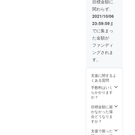
目標金額に
ト・ピ
関わらず、
ンク
セット
2021/10/06
の３種
23:59:59
ま
類の中
からお
でに集まっ
選び頂
た金額が
きま
す。 ※
ファンディ
写真の
ングされま
例は、
青セッ
す。
トで
す。 大
きさ：
支援に関するよ
約
くある質問
100cm
×100c
手数料はいく
m 生
らかかります
地：二
か？
重ガー
ゼ
目標金額に届
TSUNA
かなかった場
GUは
合どうなりま
ウィス
すか？
キー・
ホワイ
支援で困った
ト・ブ