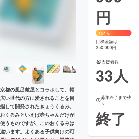
円
まちづくり・地域活性化
CAMPFIRE for Social Good
CAMPFIRE Creation
104%
CAMPFIREふるさと納税
machi-ya
コミュニティ
目標金額は
250,000円
支援者数
33
人
京都の風呂敷屋とコラボして、幅
募集終了まで残
広い世代の方に愛されることを目
り
指して開発されたきょうくるみ。
終了
おくるみといえば赤ちゃんだけが
使うものですが、このおくるみは
違います。よくある子供向けの可