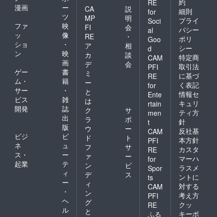
約
RE
漫画
ー
CA
説
細則
for
ツ
MP
明
プライ
Soci
ファ
映
FI
会
バシー
al
ッ
像
RE
・
ポリ
Goo
ショ
・
ア
相
シー
d
ン
映
カ
談
特定商
CAM
画
デ
会
取引法
PFI
ゲー
書
ミ
に基づ
RE
ム・
籍
ー
く表記
for
サー
・
と
情報セ
Ente
ビス
雑
は
キュリ
rtain
開発
誌
ク
サ
ティ方
men
出
ラ
ポ
針
t
版
ウ
ー
反社基
CAM
ビジ
ビ
ド
ト
本方針
PFI
ネ
ュ
フ
サ
カスタ
RE
ス・
ー
ァ
ー
マーハ
for
起業
テ
ン
ビ
ラスメ
Spor
ィ
デ
ス
ントに
ts
ー
ィ
対する
CAM
・
ン
考え方
PFI
ヘ
グ
クッ
RE
ル
と
キーポ
ふる