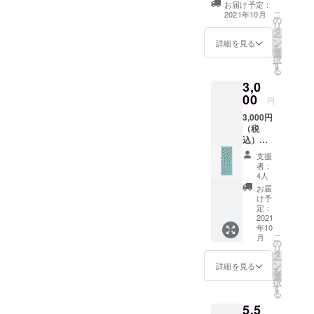
お届け予定：
サービスに
こ
2021年10月
の
よって、人
リ
タ
ー
との繋がり
ン
詳細を見る
を
が増え、子
選
択
す
育て支援の
る
輪が広がっ
3,0
00
てほしい考
円
えていま
3,000円
（税
込）・
・・
支援
きょう
者：
くるみ
4人
のデザ
お届
インを
け予
用いた
定：
「手拭
2021
年10
い」青
こ
月
の
リ
タ
ー
ン
詳細を見る
を
大き
選
択
さ：約
す
る
35cm×
5,5
100cm