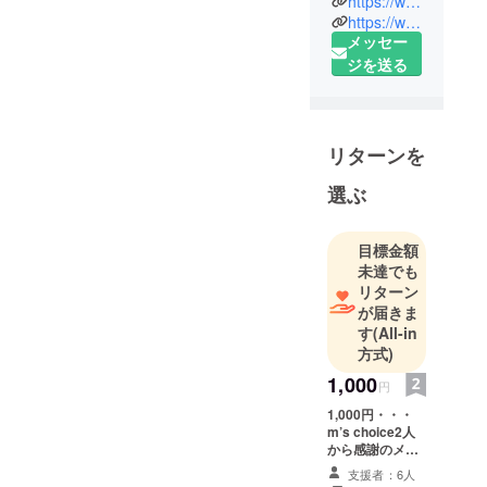
https://www.ms-choice.jp
という名前
https://www.instagram.com/mschoiceofficial
メッセー
で、育児支
ジを送る
援を行うた
めの活動を
していま
す。 フィン
リターンを
ランドの育
児パッケー
選ぶ
ジをもと
に、世界に
目標金額
誇れる日本
未達でも
独自の「育
リターン
児ボック
が届きま
ス」を作る
す
(All-in
方式)
準備 をして
います。
1,000
円
1,000円・・・
■今後の目標
m’s choice2人
私達の提供
から感謝のメー
ル
する製品や
支援者：6人