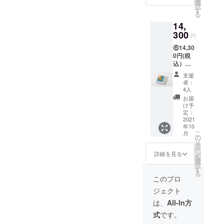
の３種
ゼ
選
択
類の中
TSUNA
す
る
からお
GUは
14,
選び頂
ウィス
きま
300
キー・
円
す。 ※
ホワイ
⑥14,30
写真の
ト・ブ
0円(税
例は、
ラッ
込）・
青セッ
ク・ハ
・・
トで
ニーの
支援
きょう
す。 大
４種類
者：
くるみ
きさ：
からお
4人
２枚
約
選び頂
お届
セッ
100cm
きま
け予
ト・革
×100c
定：
す。
製風呂
2021
m 生
CAMPF
年10
敷バッ
地：二
IRE限定
こ
月
グ用持
重ガー
の
で送料
リ
ち手
ゼ
タ
無料で
ー
【TSUN
CAMPF
ン
す
詳細を見る
を
AGU】
IRE限定
選
択
レザー
で送料
す
る
ハンド
無料で
このプロ
ル きょ
す
ジェクト
うくる
みは青
は、
All-In方
セッ
式
です。
ト・黄
セッ