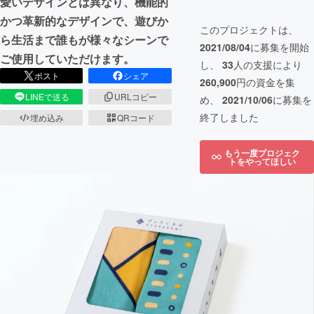
愛いデザインとは異なり、機能的
かつ革新的なデザインで、遊びか
このプロジェクトは、
ら生活まで誰もが様々なシーンで
2021/08/04
に募集を開始
ご使用していただけます。
し、
33
人の支援により
ポスト
シェア
260,900
円の資金を集
LINEで送る
URLコピー
め、
2021/10/06
に募集を
終了しました
埋め込み
QRコード
もう一度プロジェク
トをやってほしい