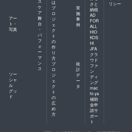
ス
は
リシー
さと
ケ
プ
実
納税
ア
ロ
施
AD
アー
舞
ジ
事
FOR
ト・
台
ェ
例
ALL
写真
・
ク
HIO
パ
ト
KOS
フ
の
HI
ォ
作
JFA
ー
り
クラ
マ
方
ウド
ン
プ
統
ファ
ス
ロ
計
ン
ソー
ジ
デ
ディ
シャ
ェ
ー
ング
ル
ク
タ
mac
グッ
ト
hi-ya
ド
の
補助
広
金申
め
請サ
方
ポー
ト