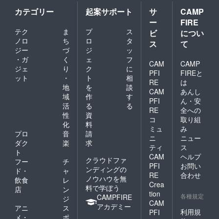
カテゴリー
起案サポート
サ
CAMP
ー
FIRE
テク
ま
プ
ス
ビ
につい
ノロ
ち
ロ
タ
ス
て
ジー
づ
ジ
ッ
・ガ
く
ェ
フ
CAM
CAMP
ジェ
り
ク
に
PFI
FIREと
ット
・
ト
相
RE
は
地
を
談
CAM
あんし
域
作
す
PFI
ん・安
活
る
る
RE
全への
性
資
コ
取り組
化
料
ミュ
み
プロ
音
請
ニ
ニュー
ダク
楽
求
ティ
ス
ト
CAM
ヘルプ
クラウドファ
フー
チ
PFI
お問い
ンディングの
ド・
ャ
RE
合わせ
ノウハウを無
飲食
レ
Crea
料で学ぼう
店
ン
tion
各種規定
CAMPFIRE
ジ
CAM
アカデミー
アニ
ス
利用規
PFI
メ・
ポ