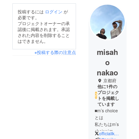
投稿するには
ログイン
が
必要です。
プロジェクトオーナーの承
認後に掲載されます。承認
された内容を削除すること
はできません。
misah
※投稿する際の注意点
o
nakao
京都府
他に1件の
プロジェク
トを掲載し
ています
■m’s choice
とは
私たちはm’s
choice(エム
officialikubo
ズチョイス)