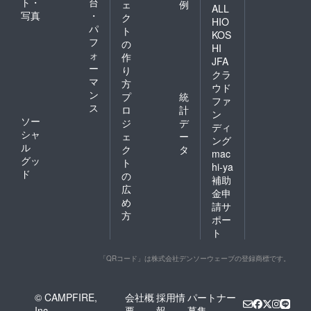
ト・
台
ェ
例
ALL
写真
・
ク
HIO
パ
ト
KOS
フ
の
HI
ォ
作
JFA
ー
り
クラ
マ
方
ウド
ン
プ
統
ファ
ス
ロ
計
ン
ソー
ジ
デ
ディ
シャ
ェ
ー
ング
ル
ク
タ
mac
グッ
ト
hi-ya
ド
の
補助
広
金申
め
請サ
方
ポー
ト
「QRコード」は株式会社デンソーウェーブの登録商標です。
© CAMPFIRE,
会社概
採用情
パートナー
Inc.
要
報
募集