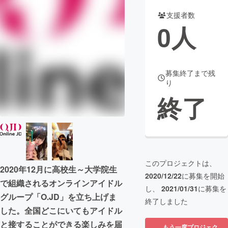
支援者数
まちづくり・地域活性化
0
人
CAMPFIRE for Social Good
CAMPFIRE Creation
CAMPFIREふるさと納税
machi-ya
コミュニティ
募集終了まで残
り
終了
このプロジェクトは、
2020年12月に高校生～大学院生
2020/12/22
に募集を開始
で組織されるオンラインアイドル
し、
2021/01/31
に募集を
グループ「O.JD」を立ち上げま
終了しました
した。全国どこにいてもアイドル
と接することができる楽しみを届
もう一度プロジェク