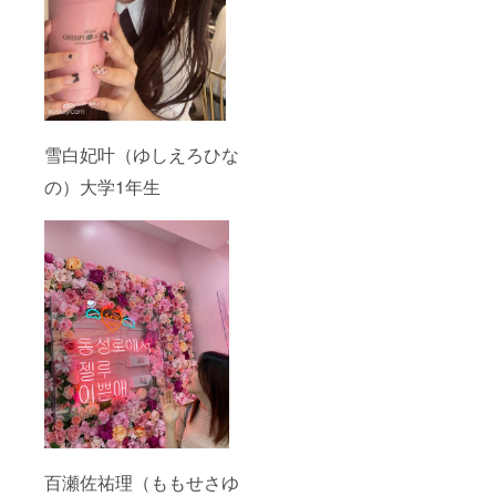
雪白妃叶（ゆしえろひな
の）大学1年生
百瀬佐祐理（ももせさゆ