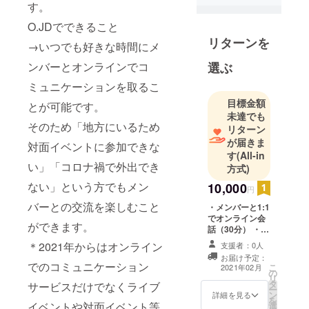
す。
支援をお願
O.JDでできること
いいたしま
リターンを
す。
→いつでも好きな時間にメ
選ぶ
ンバーとオンラインでコ
O.JDとは
ミュニケーションを取るこ
→全国の高
目標金額
校生～大学
とが可能です。
未達でも
院生まで学
そのため「地方にいるため
リターン
生で組織を
が届きま
対面イベントに参加できな
したオンラ
す
(All-in
インアイド
い」「コロナ禍で外出でき
方式)
ルグループ
ない」という方でもメン
10,000
円
です。
バーとの交流を楽しむこと
・メンバーと1:1
O.JDででき
でオンライン会
ること
ができます。
話（30分） ・お
→いつでも
礼の直筆お手紙
＊2021年からはオンライン
支援者：0人
好きな時間
お届け予定：
でのコミュニケーション
こ
2021年02月
にメンバー
の
リ
タ
サービスだけでなくライブ
とオンライ
ー
ン
詳細を見る
を
ンでコミュ
イベントや対面イベント等
選