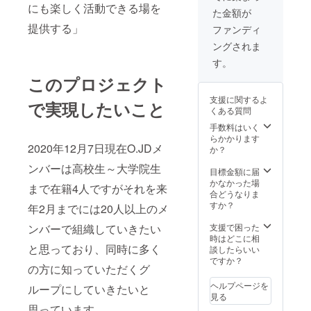
にも楽しく活動できる場を
た金額が
提供する」
ファンディ
ングされま
す。
このプロジェクト
支援に関するよ
で実現したいこと
くある質問
手数料はいく
らかかります
2020年12月7日現在O.JDメ
か？
ンバーは高校生～大学院生
目標金額に届
かなかった場
まで在籍4人ですがそれを来
合どうなりま
すか？
年2月までには20人以上のメ
支援で困った
ンバーで組織していきたい
時はどこに相
と思っており、同時に多く
談したらいい
ですか？
の方に知っていただくグ
ヘルプページを
ループにしていきたいと
見る
思っています。