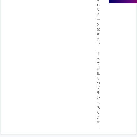
ら
リ
タ
ー
ン
配
送
ま
で
、
す
べ
て
お
任
せ
の
プ
ラ
ン
も
あ
り
ま
す
！