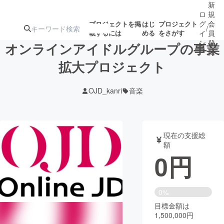
新
ロ
規
グ
会
プロジェクトを掲
はじ
プロジェクト
/
載するには
める
をさがす
イ
員
ン
登
オンラインアイドルグループの事業
録
拡大プロジェクト
人気のプロ
注目のリ
注目の新着プロ
募集終了が近いプ
もうすぐ公開
OJD_kanri
音楽
ジェクト
ターン
ジェクト
ロジェクト
されます
アート・写真
音楽
現在の支援総
額
0
円
テクノロジー・ガジェット
ゲーム・サ
映像・映画
書籍・雑誌
0%
目標金額は
1,500,000円
ビジネス・起業
チャレンジ