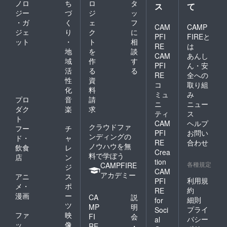
ノロ
ち
ロ
タ
ス
て
ジー
づ
ジ
ッ
・ガ
く
ェ
フ
CAM
CAMP
ジェ
り
ク
に
PFI
FIREと
ット
・
ト
相
RE
は
地
を
談
CAM
あんし
域
作
す
PFI
ん・安
活
る
る
RE
全への
性
資
コ
取り組
化
料
ミュ
み
プロ
音
請
ニ
ニュー
ダク
楽
求
ティ
ス
ト
CAM
ヘルプ
クラウドファ
フー
チ
PFI
お問い
ンディングの
ド・
ャ
RE
合わせ
ノウハウを無
飲食
レ
Crea
料で学ぼう
店
ン
tion
各種規定
CAMPFIRE
ジ
CAM
アカデミー
アニ
ス
利用規
PFI
メ・
ポ
約
RE
漫画
ー
CA
説
細則
for
ツ
MP
明
プライ
Soci
ファ
映
FI
会
バシー
al
ッ
像
RE
・