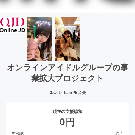
オンラインアイドルグループの事
業拡大プロジェクト
OJD_kanri
音楽
現在の支援総額
0
円
終了
0
%達成