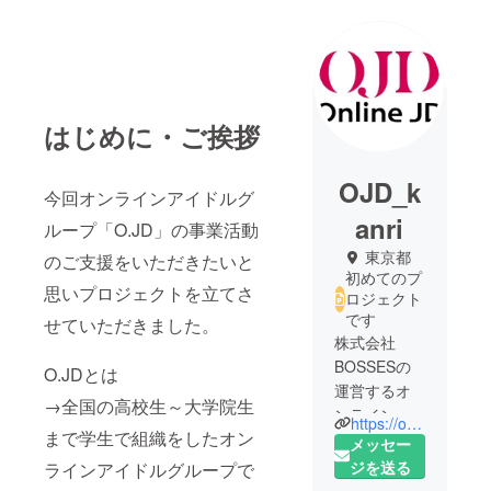
はじめに・ご挨拶
OJD_k
今回オンラインアイドルグ
anri
ループ「O.JD」の事業活動
東京都
のご支援をいただきたいと
初めてのプ
思いプロジェクトを立てさ
ロジェクト
です
せていただきました。
株式会社
BOSSESの
O.JDとは
運営するオ
→全国の高校生～大学院生
ンラインア
https://online-jd.jp/
まで学生で組織をしたオン
イドルグ
メッセー
ループO.JD
ジを送る
ラインアイドルグループで
の活動のご