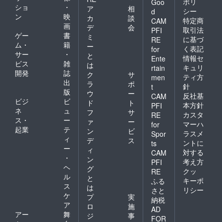
ポリ
Goo
ショ
・
ア
相
シー
d
ン
映
カ
談
特定商
CAM
画
デ
会
取引法
PFI
ゲー
書
ミ
に基づ
RE
ム・
籍
ー
く表記
for
サー
・
と
情報セ
Ente
ビス
雑
は
キュリ
rtain
開発
誌
ク
サ
ティ方
men
出
ラ
ポ
針
t
版
ウ
ー
反社基
CAM
ビジ
ビ
ド
ト
本方針
PFI
ネ
ュ
フ
サ
カスタ
RE
ス・
ー
ァ
ー
マーハ
for
起業
テ
ン
ビ
ラスメ
Spor
ィ
デ
ス
ントに
ts
ー
ィ
対する
CAM
・
ン
考え方
PFI
ヘ
グ
クッ
RE
ル
と
キーポ
ふる
ス
は
リシー
さと
ケ
プ
実
納税
ア
ロ
施
AD
アー
舞
ジ
事
FOR