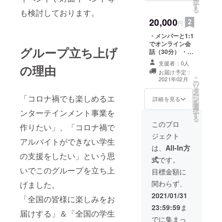
択
ニケーショ
す
る
も検討しております。
ンを取るこ
20,000
円
とが可能で
・メンバーと1:1
す。
でオンライン会
そのため
グループ立ち上げ
話（30分） ・お
「地方にい
礼の直筆お手紙
支援者：0人
の理由
・メンバーの写
るため対面
お届け予定：
真&直筆サイン
こ
2021年02月
イベントに
の
リ
タ
参加できな
ー
「コロナ禍でも楽しめるエ
ン
詳細を見る
を
い」「コロ
選
択
ンターテインメント事業を
ナ禍で外出
す
る
このプロ
できない」
作りたい」、「コロナ禍で
ジェクト
という方で
アルバイトができない学生
もメンバー
は、
All-In方
の支援をしたい」という思
との交流を
式
です。
楽しむこと
いでこのグループを立ち上
目標金額に
ができま
関わらず、
げました。
す。
2021/01/31
「全国の皆様に楽しみをお
23:59:59
ま
届けする」＆「全国の学生
でに集まっ