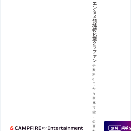
エ
ン
タ
メ
領
域
特
化
型
ク
ラ
フ
ァ
ン
手
数
料
0
円
か
ら
実
施
可
能
。
企
画
掲載
無料
か