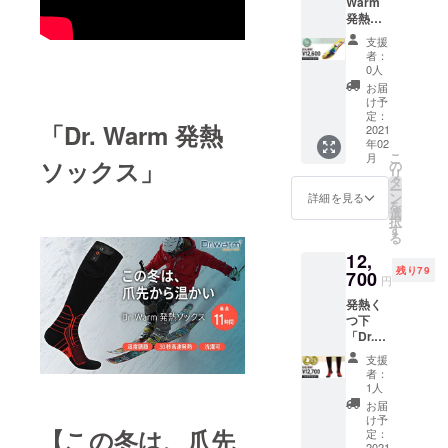
Warm
からお
発熱イ
選びく
ンソー
ださ
支援
ル」を
い。 予
者：
お得に
定配送
0人
手に入
時期：
お届
れる
2021年
け予
チャン
2月上旬
定：
「Dr. Warm 発熱
ス！
2021
年02
【リ
こ
月
ターン
ソックス」
の
リ
内容】
タ
ー
「Dr.
ン
詳細を見る
を
Warm
選
択
発熱イ
す
る
ンソー
12,
ル」×1
残り79
※サイズ
700
円
をS〜
発熱く
XLの中
つ下
からお
「Dr.
選びく
Warm
ださ
支援
発熱
い。 ※
者：
ソック
予定配
1人
ス」を
送時
お届
お得に
期：
け予
手に入
【この冬は、爪先
2021年
定：
れる
2021