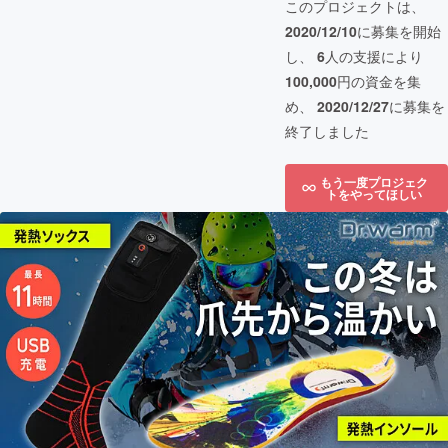
このプロジェクトは、
2020/12/10
に募集を開始
し、
6
人の支援により
100,000
円の資金を集
め、
2020/12/27
に募集を
終了しました
もう一度プロジェク
トをやってほしい