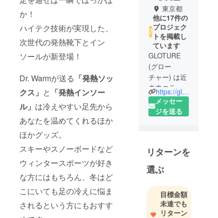
東京都
か！
他に17件の
プロジェク
ハイテク技術が実現した、
トを掲載し
次世代の発熱靴下とイン
ています
ソールが新登場！
GLOTURE
(グロー
チャー) は近
Dr. Warmが送る
「発熱ソッ
未来のライ
https://gloture.co.jp/
クス」
と
「発熱インソー
フスタイル
メッセー
ル」
は冷えやすい足先から
を提案する
ジを送る
あなたを温めてくれるほか
ショップで
す。
ほかグッズ。
スキーやスノーボードなど
リターンを
ウィンタースポーツが好き
選ぶ
な方にはもちろん、冬はど
こにいても足の冷えに悩ま
目標金額
未達でも
されるという方にもおすす
リターン