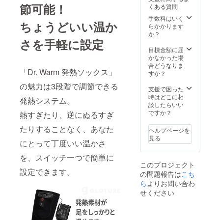
サイズ
ル」の
節可能！
くある質問
は2足と
サイズ
も同じ
をS〜
手数料はいく
ちょうどいい温か
ものに
XLの中
らかかります
なりま
からお
か？
す。 ※
さを手軽に設定
選びく
予定配
ださ
目標金額に届
送時
い。 ※
かなかった場
期：
予定配
合どうなりま
「Dr. Warm 発熱ソックス」
2021年
送時
すか？
2月上旬
期：
の魅力は3段階で調節できる
2021年
支援で困った
2月上旬
時はどこに相
発熱システム。
談したらいい
ですか？
熱すぎたり、逆にぬるすぎ
たりすることなく、あなた
ヘルプページを
見る
にとって丁度いい温かさ
を、スイッチ一つで簡単に
このプロジェクト
設定できます。
の問題報告は
こち
ら
よりお問い合わ
せください