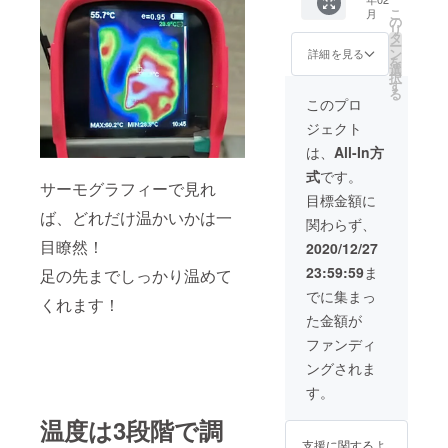
チャン
ル」×1
こ
月
ス！
※「Dr.
の
リ
【リ
Warm
タ
ー
ターン
発熱
ン
詳細を見る
を
内容】
ソック
選
択
「Dr.
ス」の
す
る
Warm
サイズ
このプロ
発熱
を
ジェクト
ソック
「22.0
ス」×2
〜
は、
All-In方
※サイズ
24.0」
式
です。
を
「24.5
サーモグラフィーで見れ
「22.0
〜
目標金額に
〜
26.0」
ば、どれだけ温かいかは一
関わらず、
24.0」
「26.5
「24.5
〜
目瞭然！
2020/12/27
〜
28.0」
23:59:59
ま
足の先までしっかり温めて
26.0」
「28.5
「26.5
〜
でに集まっ
くれます！
〜
30.5」
た金額が
28.0」
からお
「28.5
選びく
ファンディ
〜
ださ
ングされま
30.5」
い。
からお
※「Dr.
す。
選びく
Warm
ださ
発熱イ
温度は3段階で調
い。 ※
ンソー
支援に関するよ