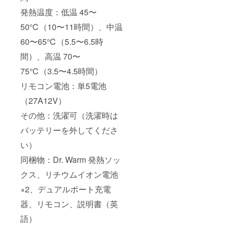
発熱温度：低温 45〜
50℃（10〜11時間）、中温
60〜65℃（5.5〜6.5時
間）、高温 70〜
75℃（3.5〜4.5時間）
リモコン電池：単5電池
（27A12V）
その他：洗濯可（洗濯時は
バッテリーを外してくださ
い）
同梱物：Dr. Warm 発熱ソッ
クス、リチウムイオン電池
×2、デュアルポート充電
器、リモコン、説明書（英
語）