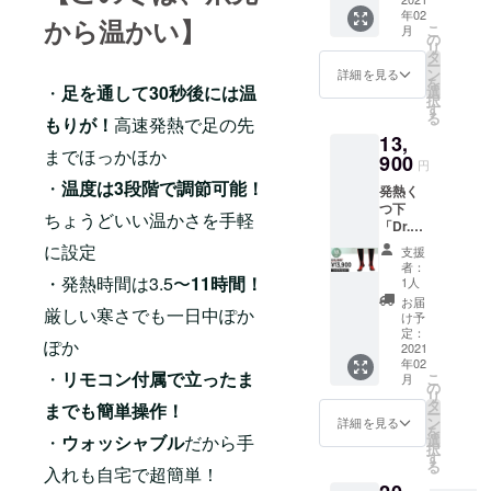
2月上旬
年02
チャン
から温かい】
こ
月
ス！
の
リ
【リ
タ
ー
ターン
ン
詳細を見る
を
内容】
・
足を通して30秒後には温
選
択
「Dr.
す
る
もりが！
高速発熱で足の先
Warm
13,
発熱
までほっかほか
ソック
900
円
ス」×1
・
温度は3段階で調節可能！
発熱く
※サイズ
つ下
を
ちょうどいい温かさを手軽
「Dr.
「22.0
Warm
〜
に設定
支援
発熱
24.0」
者：
ソック
「24.5
・発熱時間は3.5〜
11時間！
1人
ス」を
〜
お届
厳しい寒さでも一日中ぽか
お得に
26.0」
け予
手に入
「26.5
定：
ぽか
れる
2021
〜
年02
チャン
28.0」
・
リモコン付属で立ったま
こ
月
ス！
「28.5
の
リ
【リ
〜
タ
までも簡単操作！
ー
ターン
30.5」
ン
詳細を見る
を
内容】
からお
選
・
ウォッシャブル
だから手
択
「Dr.
選びく
す
る
Warm
入れも自宅で超簡単！
ださ
発熱
い。 ※