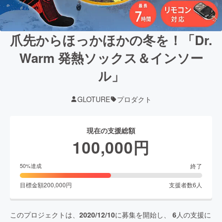
爪先からほっかほかの冬を！「Dr.
Warm 発熱ソックス＆インソー
ル」
GLOTURE
プロダクト
現在の支援総額
100,000
円
終了
50
%達成
目標金額
200,000
円
支援者数
6
人
このプロジェクトは、
2020/12/10
に募集を開始し、
6
人の支援に