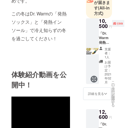
めです。
が届きま
す
(All-in
方式)
この冬はDr. Warmの「発熱
10,
ソックス」と「発熱イン
残り99
500
円
ソール」で冷え知らずの冬
「Dr.
Warm
を過ごしてください！
発熱イ
ンソー
支援
ル」を
者：
お得に
1人
手に入
お届
れる
け予
チャン
定：
体験紹介動画を公
ス！
2021
年02
【リ
こ
月
開中！
ターン
の
リ
内容】
タ
ー
「Dr.
ン
詳細を見る
を
Warm
選
択
発熱イ
す
る
ンソー
12,
ル」×1
※サイズ
600
円
をS〜
「Dr.
XLの中