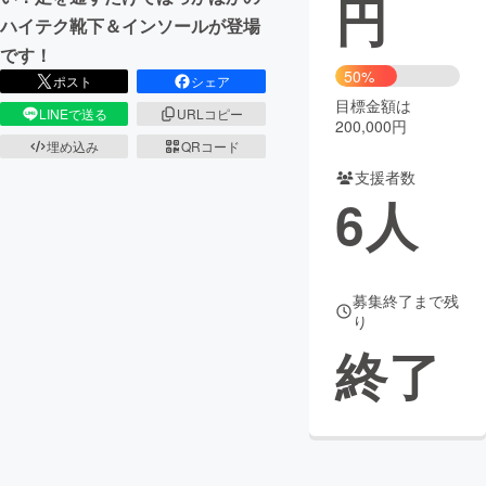
円
ハイテク靴下＆インソールが登場
まちづくり・地域活性化
です！
50%
ポスト
シェア
目標金額は
CAMPFIRE for Social Good
CAMPFIRE Creation
LINEで送る
URLコピー
200,000円
CAMPFIREふるさと納税
machi-ya
コミュニティ
埋め込み
QRコード
支援者数
6
人
募集終了まで残
り
終了