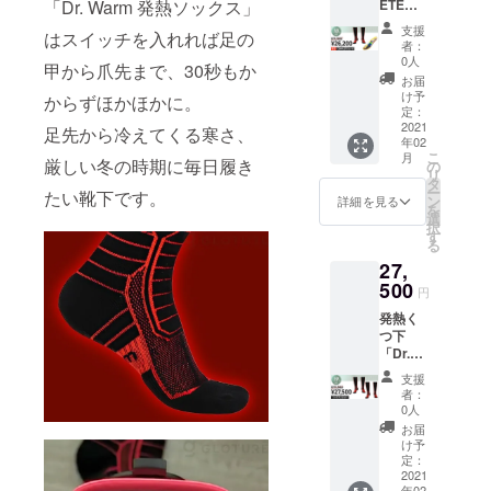
ETE
「Dr. Warm 発熱ソックス」
選びく
なりま
からお
セッ
ださ
す。 ※
選びく
支援
はスイッチを入れれば足の
ト】 Dr.
い。 ※
予定配
ださ
者：
Warm
サイズ
送時
0人
い。 ※
甲から爪先まで、30秒もか
「発熱
は2足と
期：
予定配
お届
ソック
も同じ
2021年
け予
送時
からずほかほかに。
ス」と
ものに
定：
2月上旬
期：
「発熱
2021
なりま
足先から冷えてくる寒さ、
2021年
年02
イン
す。 ※
2月上旬
こ
月
ソー
厳しい冬の時期に毎日履き
予定配
の
リ
ル」を
送時
タ
ー
たい靴下です。
お得に
期：
ン
詳細を見る
を
手に入
2021年
選
択
れる
2月上旬
す
る
チャン
27,
ス！
【リ
500
円
ターン
発熱く
内容】
つ下
「Dr.
「Dr.
Warm
Warm
発熱
支援
発熱
ソック
者：
ソック
ス」×1
0人
ス」を
「Dr.
お届
お得に
Warm
け予
手に入
発熱イ
定：
れる
2021
ンソー
年02