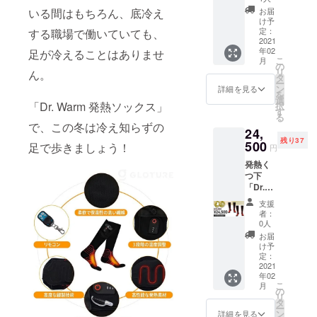
「発熱
は2足と
お届
いる間はもちろん、底冷え
ソック
も同じ
け予
ス」と
ものに
定：
する職場で働いていても、
「発熱
2021
なりま
年02
イン
足が冷えることはありませ
す。 ※
こ
月
ソー
予定配
の
リ
ん。
ル」を
送時
タ
ー
お得に
期：
ン
詳細を見る
を
手に入
2021年
選
「Dr. Warm 発熱ソックス」
択
れる
2月上旬
す
る
チャン
で、この冬は冷え知らずの
24,
ス！
残り37
【リ
500
足で歩きましょう！
円
ターン
発熱く
内容】
つ下
「Dr.
「Dr.
Warm
Warm
発熱
支援
発熱
ソック
者：
ソック
ス」×1
0人
ス」を
「Dr.
お届
お得に
Warm
け予
手に入
発熱イ
定：
れる
2021
ンソー
年02
チャン
ル」×1
こ
月
ス！
※「Dr.
の
リ
【リ
Warm
タ
ー
ターン
発熱
ン
詳細を見る