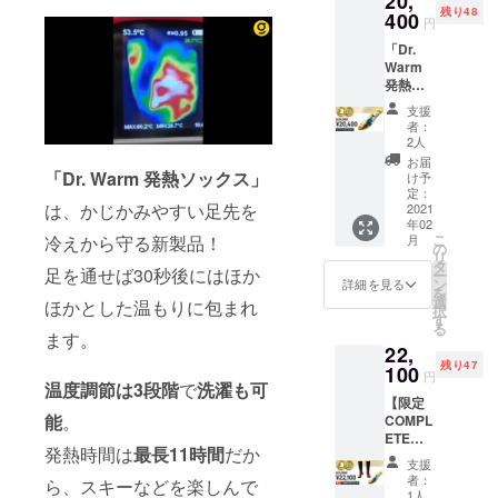
20,
残り48
ソック
400
予定配
円
ス」×1
送時
「Dr.
※サイズ
期：
Warm
を
2021年
発熱イ
「22.0
2月上旬
ンソー
〜
支援
ル」を
24.0」
者：
お得に
「24.5
2人
手に入
〜
お届
れる
26.0」
「Dr. Warm 発熱ソックス」
け予
チャン
「26.5
定：
は、かじかみやすい足先を
ス！
2021
〜
年02
【リ
28.0」
こ
月
冷えから守る新製品！
ターン
「28.5
の
リ
内容】
〜
タ
足を通せば30秒後にはほか
ー
「Dr.
30.5」
ン
詳細を見る
を
Warm
からお
選
ほかとした温もりに包まれ
択
発熱イ
選びく
す
る
ンソー
ださ
ます。
22,
ル」×2
い。 ※
残り47
※サイズ
100
予定配
円
をS〜
温度調節は3段階
で
洗濯も可
送時
【限定
XLの中
期：
能
。
COMPL
からお
2021年
ETE
選びく
2月上旬
発熱時間は
最長11時間
だか
セッ
ださ
支援
ト】 Dr.
い。 ※
者：
ら、スキーなどを楽しんで
Warm
サイズ
1人