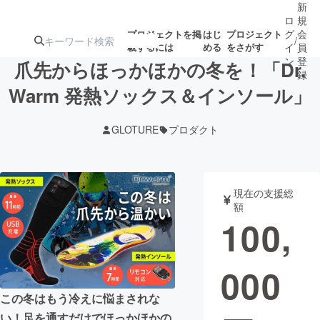
新
ロ
規
グ
会
プロジェクトを掲
はじ
プロジェクト
/
載するには
める
をさがす
イ
員
ン
登
爪先からほっかほかの冬を！「Dr.
録
Warm 発熱ソックス＆インソール」
人気のプロ
注目のリ
注目の新着プロ
募集終了が近いプ
もうすぐ公開
GLOTURE
プロダクト
ジェクト
ターン
ジェクト
ロジェクト
されます
アート・写真
音楽
現在の支援総
額
100,
テクノロジー・ガジェット
ゲーム・サ
000
映像・映画
書籍・雑誌
この冬はもう冷えに悩まされな
ビジネス・起業
チャレンジ
い！足を通すだけでほっかほかの