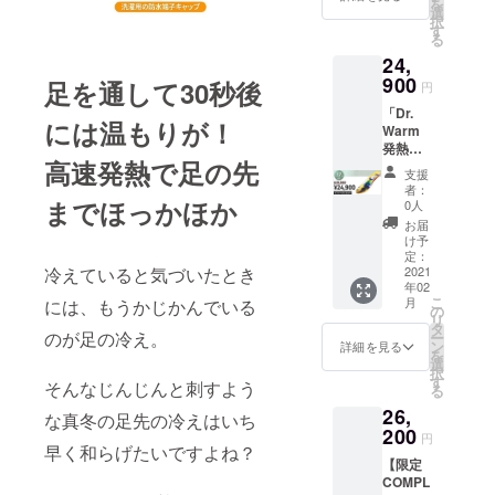
を
内容】
ソック
選
択
「Dr.
ス」の
す
る
Warm
サイズ
24,
発熱
を
ソック
900
「22.0
足を通して30秒後
円
ス」×2
〜
「Dr.
※サイズ
24.0」
には温もりが！
Warm
を
「24.5
発熱イ
「22.0
〜
高速発熱で足の先
ンソー
〜
26.0」
支援
ル」を
24.0」
「26.5
者：
お得に
「24.5
までほっかほか
〜
0人
手に入
〜
28.0」
お届
れる
26.0」
「28.5
け予
チャン
「26.5
定：
〜
ス！
2021
冷えていると気づいたとき
〜
30.5」
年02
【リ
28.0」
からお
こ
月
には、もうかじかんでいる
ターン
「28.5
の
選びく
リ
内容】
〜
タ
ださ
のが足の冷え。
ー
「Dr.
30.5」
ン
い。
詳細を見る
を
Warm
からお
選
※「Dr.
択
発熱イ
選びく
す
Warm
そんなじんじんと刺すよう
る
ンソー
ださ
発熱イ
26,
ル」×2
い。 ※
ンソー
な真冬の足先の冷えはいち
※サイズ
200
サイズ
ル」の
円
をS〜
早く和らげたいですよね？
は2足と
サイズ
【限定
XLの中
も同じ
をS〜
COMPL
からお
ものに
XLの中