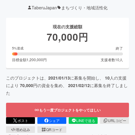
TaberuJapan
まちづくり・地域活性化
現在の支援総額
70,000
円
終了
5
%達成
目標金額
1,200,000
円
支援者数
10
人
このプロジェクトは、
2021/01/13
に募集を開始し、
10
人の支援
により
70,000
円の資金を集め、
2021/02/12
に募集を終了しまし
た
もう一度プロジェクトをやってほしい
ポスト
シェア
LINEで送る
URLコピー
埋め込み
QRコード