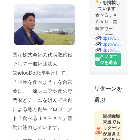
トを掲載し
ています
食べるＪＡ
ＰＡＮ「美
味アワー
ド」運営委
https://taberujapan.com/award/
員会事務局
https://www.chefoodo.jp/
影山恭英
https://kokusan.jp/
国産株式会社の代表取締役
メッセー
（かげやま
ジを送る
やすひ
そして一般社団法人
で）
ChefooDoの理事として、
２００１年
「国産を食べよう」を合言
に株式会社
リターンを
葉に、一流シェフや食の専
ＭＴ＆カン
パニーに入
選ぶ
門家とチームを組んで共創
社して、主
による地方創生プロジェク
に食品業界
目標金額
ト「食べるＪＡＰＡＮ」活
のマーケ
未達でも
ティング支
動に注力しています。
リターン
援を推進。
が届きま
２００４年
す
(All-in