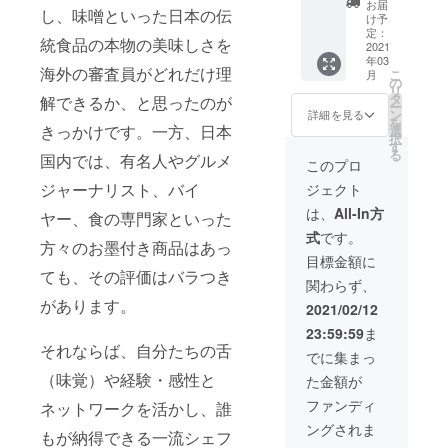
お書き
お届
し、味噌といった日本の伝
ロン
（当事
くださ
け予
２ヶ月
業が活
い。 割
定：
統食品の本物の美味しさを
間お試
動する
2021
引券は
年03
し
限り有
2021年
海外の審査員がどれだけ理
こ
月
（8000
効） ③
中有効
の
リ
円相
オンラ
です。
タ
解できるか、と思ったのが
ー
当）
インサ
ン
詳細を見る
を
ロン生
きっかけです。一方、日本
選
択
涯使い
す
る
国内では、有名人やグルメ
放題
このプロ
（名誉
ジャーナリスト、バイ
ジェクト
顧問職
褒賞）
は、
All-In方
ヤー、食の専門家といった
④ オン
式
です。
ライン
方々のお墨付き商品はあっ
サロン
目標金額に
１年間
ても、その評価はバラつき
関わらず、
年会費
免除x３
があります。
2021/02/12
枚提供
23:59:59
ま
⑤ ア
それならば、自分たちの舌
ワード
でに集まっ
受賞商
（味覚）や経験・感性と
た金額が
品詰め
合わせ
ファンディ
ネットワークを活かし、誰
（プレ
ングされま
ミア
もが納得できる一流シェフ
ム）