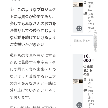
状 ② １
ロジェクト
支援
支援ポ
者：
「食べるＪ
②
このようなプロジェク
イント
6人
ＡＰＡＮ」
（当事
お届
トには資金が必要であり、
業が活
け予
活動に注力
動する
定：
少しでもみなさんのお力を
限り有
2021
年02
効） ③
お借りして今後も同じよう
こ
月
オンラ
の
リ
インサ
タ
な活動を続けていけるよう
ー
ロン
ン
詳細を見る
を
１ヶ月
ご支援いただきたい
選
択
間お試
す
る
し
私たちの食卓を豊かにする
10,
（4000
円相
000
円
ために葛藤する生産者・そ
当）
① 生産
して同じく食を未来へとつ
者から
の感謝
なげようと葛藤するシェフ
状 ② １
支援
支援ポ
の方々をみなさんと一緒に
者：
イント
4人
（当事
盛り上げていきたいと考え
お届
業が活
け予
ております。
動する
定：
限り有
2021
年03
効） ③
詳しい弊社の情報は下記の
こ
月