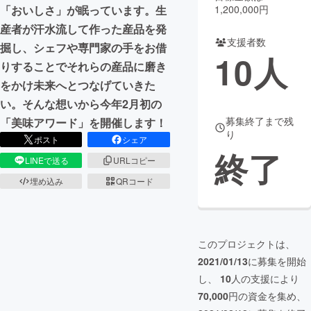
1,200,000円
「おいしさ」が眠っています。生
まちづくり・地域活性化
産者が汗水流して作った産品を発
支援者数
掘し、シェフや専門家の手をお借
10
人
りすることでそれらの産品に磨き
CAMPFIRE for Social Good
CAMPFIRE Creation
をかけ未来へとつなげていきた
CAMPFIREふるさと納税
machi-ya
コミュニティ
い。そんな想いから今年2月初の
募集終了まで残
「美味アワード」を開催します！
り
ポスト
シェア
終了
LINEで送る
URLコピー
埋め込み
QRコード
このプロジェクトは、
2021/01/13
に募集を開始
し、
10
人の支援により
70,000
円の資金を集め、