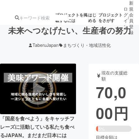
新
ロ
規
グ
会
プロジェクトを掲
はじ
プロジェクト
/
載するには
める
をさがす
イ
員
ン
登
未来へつなげたい、生産者の努力
録
TaberuJapan
まちづくり・地域活性化
人気のプロ
注目のリ
注目の新着プロ
募集終了が近いプ
もうすぐ公開
ジェクト
ターン
ジェクト
ロジェクト
されます
現在の支援総
額
アート・写真
音楽
70,0
テクノロジー・ガジェット
ゲーム・サ
00
円
映像・映画
書籍・雑誌
「国産を食べよう」をキャッチフ
レーズに活動している私たち食べ
5%
ビジネス・起業
チャレンジ
るJAPAN。まだまだ日本には
目標金額は