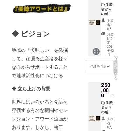
券また
① 生産
は有名
者から
シェフ
の感謝
のレス
状 ② １
トラン
支援
支援ポ
食事割
者：
イント
引券
0人
◆
ビジョン
付与
（5000
お届
（当事
円相
け予
業が活
当） ④
定：
動する
2021
オンラ
地域の「美味しい」を発掘
年02
限り有
インサ
こ
月
効） ③
ロン
の
して、頑張る生産者を様々
リ
美味ア
２ヶ月
タ
ー
ワード
間お試
ン
な面からサポートすること
詳細を見る
を
審査会
し
選
択
での投
で地域活性化につなげる
（8000
す
る
票権
円相
250
（先着
当） *ご
◆ 立ち上げの背景
８名
,00
支援の
様） ④
際に備
0
円
アワー
考欄に
世界にはいろいろと食品を
ド受賞
① 生産
料理教
商品
者から
室か割
評価する有名な機関やセレ
（3000
の感謝
引券ど
円相
状 ② １
ちらに
クション・アワード企画が
支援
当） ⑤
支援ポ
するか
者：
オンラ
イント
あります。しかし、梅干
を選び
0人
インサ
付与