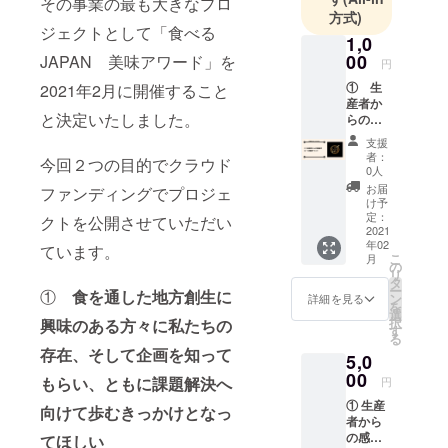
その事業の最も大きなプロ
方式)
に地域企業
ジェクトとして「食べる
の商品開発
1,0
00
JAPAN 美味アワード」を
から販路開
円
拓・ブラン
① 生
2021年2月に開催すること
産者か
ディング支
と決定いたしました。
らの感
援まで横断
謝状
支援
的に展開す
② １
者：
今回２つの目的でクラウド
支援ポ
る企画商社
0人
イント
お届
ファンディングでプロジェ
「国産株式
け予
会社」を設
定：
クトを公開させていただい
2021
立、現在に
年02
ています。
こ
至る。ま
月
の
リ
た、一般社
タ
ー
①
食を通した地方創生に
ン
詳細を見る
団法人
を
選
択
興味のある方々に私たちの
ChefooDoの
す
る
理事とし
存在、そして企画を知って
5,0
て、一流
00
もらい、ともに課題解決へ
円
シェフとの
① 生産
向けて歩むきっかけとなっ
共創による
者から
地方創生プ
の感謝
てほしい