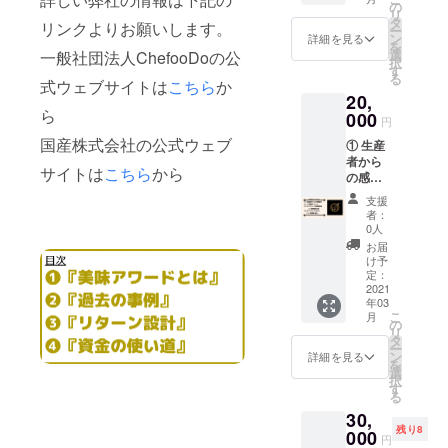
アワー
の
リ
ド受賞
タ
リンクよりお願いします。
ー
商品の
ン
詳細を見る
を
詰め合
選
一般社団法人ChefooDoの公
択
わせ
す
る
（3000
式ウェブサイトは
こちら
か
20,
円相
ら
当） ④
000
円
オンラ
国産株式会社の公式ウェブ
① 生産
インサ
者から
ロン
サイトは
こちら
から
の感謝
１ヶ月
状 ② １
間お試
支援
支援ポ
し
者：
イント
（4000
0人
付与
円相
お届
（当事
当）
け予
業が活
定：
動する
2021
年03
限り有
こ
月
効） ③
の
リ
*有名
タ
ー
シェフ
ン
詳細を見る
を
の少人
選
択
数オン
す
る
ライン
30,
料理教
残り8
室参加
000
円