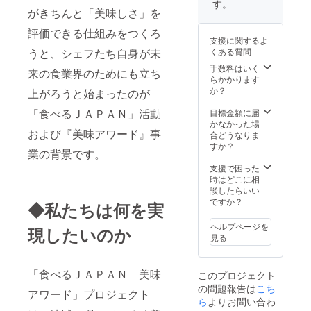
す。
がきちんと「美味しさ」を
評価できる仕組みをつくろ
支援に関するよ
くある質問
うと、シェフたち自身が未
手数料はいく
来の食業界のためにも立ち
らかかります
か？
上がろうと始まったのが
「食べるＪＡＰＡＮ」活動
目標金額に届
かなかった場
および『美味アワード』事
合どうなりま
すか？
業の背景です。
支援で困った
時はどこに相
談したらいい
ですか？
◆私たちは何を実
ヘルプページを
現したいのか
見る
「食べるＪＡＰＡＮ 美味
このプロジェクト
の問題報告は
こち
アワード」プロジェクト
ら
よりお問い合わ