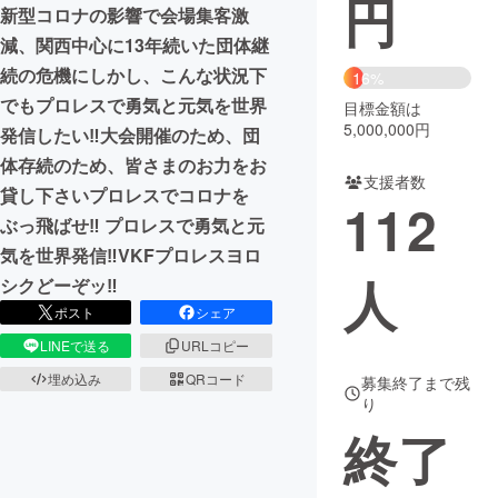
円
新型コロナの影響で会場集客激
まちづくり・地域活性化
減、関西中心に13年続いた団体継
続の危機にしかし、こんな状況下
16%
でもプロレスで勇気と元気を世界
目標金額は
CAMPFIRE for Social Good
CAMPFIRE Creation
5,000,000円
発信したい‼大会開催のため、団
CAMPFIREふるさと納税
machi-ya
コミュニティ
体存続のため、皆さまのお力をお
支援者数
貸し下さいプロレスでコロナを
112
ぶっ飛ばせ‼ プロレスで勇気と元
気を世界発信‼VKFプロレスヨロ
人
シクどーぞッ‼
ポスト
シェア
LINEで送る
URLコピー
埋め込み
QRコード
募集終了まで残
り
終了