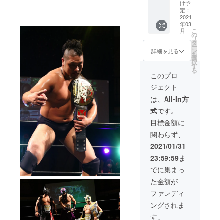
時には
のお名
人化して
ies/152
け予
VKFプ
前を呼
定：
8207の
大阪の文化
ロレス
2021
んでも
中の単
年03
の1つとし
から同
らえる
品商品
こ
月
伴者を
映像) レ
の
からお
て・プロレ
リ
つけま
ギュ
タ
選びく
ー
スで勇気と
すま
ラー参
ン
ださい
詳細を見る
を
た、公
笑顔をあた
戦選手
選
＋ 2021
択
共の場
は
す
年大会
え、プロレ
る
所で面
https://
チケッ
このプロ
スで社会貢
会しま
vkf4life.
ト１枚
ジェクト
す。) ＋
wixsite.
献、
2021年
バック
com/vk
ご希望
は、
All-In方
大阪から世
ステー
f4life か
の1大会
式
です。
界発信!! 大阪
ジでの
らお選
で使用
ご希望
びくだ
可能 (有
目標金額に
NO１のプロ
選手と
さい ＋
効期限
レス団体を
関わらず、
の写真
VKFプ
2021年
撮影
目指し活動
ロレス
2月20日
2021/01/31
2021年
公式大
～12月
中。
23:59:59
ま
ご希望
会DVD
公式戦
の1大会
過去大
大会)
でに集まっ
で使用
会から
VKFプ
た金額が
可能 ＋
2021年
ロレス
ご希望
まで発
2021年
ファンディ
の選手
売中の
レギュ
ングされま
から
DVD１
ラー参
メッ
枚
戦選手
す。