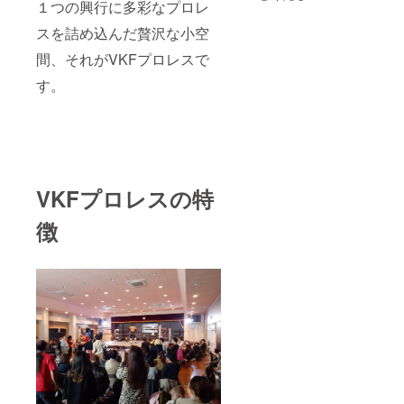
VKFプ
１つの興行に多彩なプロレ
ビジョ
ず備考
ロレス
ンへの
欄にご
スを詰め込んだ贅沢な小空
公式大
会社名
希望の
会DVD
または
お名前
間、それがVKFプロレスで
過去大
個人
をご記
会から
名・ロ
入くだ
す。
2021年
ゴのス
さい。
まで発
ポン
売中の
サー
DVD１
ロール
枚
上映
https://
VKFプ
vkf.bas
ロレス
e.shop/
VKFプロレスの特
2021年
categor
レギュ
ies/152
ラー参
徴
8207の
戦選手
中の単
谷口弘
品商品
晃 ビ
からお
リーケ
選びく
ンキッ
ださい
ド ツバ
＋ 2021
サ 政宗
年大会
ゴア
チケッ
GAINA
ト3枚
エイ
2021年
サー8
ご希望
PSYCH