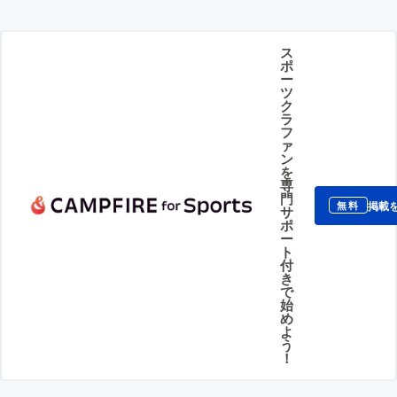
ス
ポ
ー
ツ
ク
ラ
フ
ァ
ン
を
専
門
掲載
無料
サ
ポ
ー
ト
付
き
で
始
め
よ
う
！