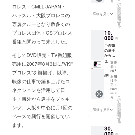
新日本プロ
こ
月
S.M.L.X
VKFプ
の
ロレス・CMLL JAPAN・
リ
レス・全日
L 必須
ロレス
タ
ー
必ずサ
になり
ン
本プロレ
詳細を見る
ハッスル・大阪プロレスの
を
イズを
ます。
選
ス・CMLL
択
ご記入
す
専属クルーとなり数多くの
る
JAPAN・
くださ
10,
い ＋
プロレス団体・CSプロレス
ハッスル・
VKFプ
000
円
大阪プロレ
番組と関わって来ました。
ロレス
ご希望
非売品
スの専属ク
の選手
写真集
ルーとなり
そしてDVD販売・TV番組販
から
※写真集
数多くのプ
メッ
の著作
支援
売用に2007年8月3日に”VKF
セージ
権は
ロレス団
者：
VTRが
VKFプ
25人
プロレス”を旗揚げ、以降、
体・CSプロ
届く
ロレス
お届
(VKFプ
レス番組と
になり
映像の仕事で築き上げたコ
け予
ロレス
ます。
定：
関わって来
2021年
2021
ネクションを活用して日
た。
年03
レギュ
こ
月
本・海外から選手をブッキ
ラー参
の
そしてDVD
リ
戦選手
タ
販売・TV番
ング、大阪を中心に月1回の
ー
から 支
ン
詳細を見る
を
組販売用に
援者様
選
ペースで興行を開催してい
択
のお名
す
2007年8月3
る
前を呼
ます。
日に”VKFプ
30,
んでも
らえる
000
ロレス”を旗
円