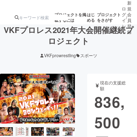
新
ロ
規
グ
会
プロジェクトを掲
はじ
プロジェクト
/
載するには
める
をさがす
イ
員
ン
登
VKFプロレス2021年大会開催継続プ
録
ロジェクト
人気のプロ
注目のリ
注目の新着プロ
募集終了が近いプ
もうすぐ公開
VKFprowrestling
スポーツ
ジェクト
ターン
ジェクト
ロジェクト
されます
アート・写真
音楽
現在の支援総
額
836,
テクノロジー・ガジェット
ゲーム・サ
500
映像・映画
書籍・雑誌
ビジネス・起業
チャレンジ