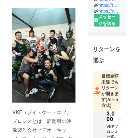
https://twitter.com/VKF4Life
静岡県の映
https://vkf.base.shop/
像製作会社
メッセー
ビデオ・
ジを送る
キッズ・
ファクト
リー(VKF・
代表川村俊
リターンを
之)が立ち上
選ぶ
げた、プロ
レスプロ
モーション
目標金額
である。
未達でも
「VKFプロレ
リターン
が届きま
ス（ブイ・
す
(All-in
ケー・エ
方式)
フ・プロレ
VKF（ブイ・ケー・エフ）
3,0
ス）」
00
円
プロレスとは、静岡県の映
ビデオ・
VKFプ
キッズ・
像製作会社ビデオ・キッ
ロレス
ファクト
公式大