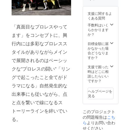
セージ
https://
谷口弘
VTRが
vkf.bas
晃 ビ
届く
e.shop/
リーケ
支援に関するよ
(VKFプ
categor
ンキッ
くある質問
ロレス
ies/152
ド ツバ
2021年
8207の
手数料はいく
サ 政宗
「真面目なプロレスやって
レギュ
中の単
らかかります
ゴア
ラー参
品商品
ます」をコンセプトに、興
か？
GAINA
戦選手
からお
エイ
行内には多彩なプロレスス
から 支
選びく
目標金額に届
サー8
援者様
ださい
かなかった場
PSYCH
タイルがありながらメイン
のお名
＋ 2021
合どうなりま
O
前を呼
年大会
すか？
KEITA
で展開されるのはベーシッ
んでも
チケッ
TORU
らえる
ト2枚
支援で困った
佐山駿
クな”プロレスの闘い”「リン
映像) レ
2021年
時はどこに相
介 小杉
ギュ
ご希望
談したらいい
グで起こったこと全てがド
研太 兼
ラー参
の2大会
ですか？
平大介
戦選手
ラマになる」自然発生的な
で使用
※DVDの
は
可能 (有
著作権
ヘルプページを
出来事にも従いながら、点
https://
効期限
はVKF
見る
vkf4life.
2021年
プロレ
と点を繋いで線になるス
wixsite.
2月20日
スにな
com/vk
～12月
りま
トーリーラインを絆いでい
このプロジェクト
f4life か
公式戦
す。 ※
の問題報告は
こち
らお選
大会) ＋
必須
る。
びくだ
ら
よりお問い合わ
大会会
支援
さい ＋
場での
時、必
せください