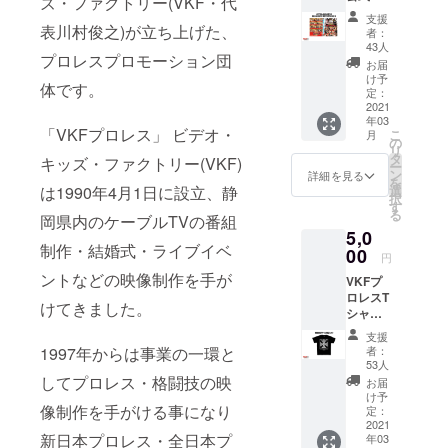
ズ・ファクトリー(VKF・代
リー(VKF)は
会DVD
支援
過去大
表川村俊之)が立ち上げた、
1990年4月1
者：
会から
43人
日に設立、
プロレスプロモーション団
2021年
お届
静岡県内の
までお
け予
体です。
好きな
定：
ケーブルTV
大会１
2021
の番組制
年03
枚
「VKFプロレス」 ビデオ・
こ
月
https://
作・結婚
の
リ
vkf.bas
タ
キッズ・ファクトリー(VKF)
式・ライブ
ー
e.shop/
ン
詳細を見る
を
イベントな
categor
は1990年4月1日に設立、静
選
択
ies/152
す
どの映像制
る
岡県内のケーブルTVの番組
8207の
作を手がけ
5,0
中の単
制作・結婚式・ライブイベ
てきた。
品商品
00
円
からお
1997年から
ントなどの映像制作を手が
VKFプ
選びく
は事業の一
ロレスT
ださい
けてきました。
シャツ
＋VKF
環としてプ
(非売品)
プロレ
支援
ロレス・格
支援者
ス非売
1997年からは事業の一環と
者：
闘技の映像
限定デ
品写真
53人
ザイン
集
してプロレス・格闘技の映
制作を手が
お届
非売品T
※DVD・
け予
ける事にな
像制作を手がける事になり
シャツ
写真集
定：
黒 サイ
2021
り
の著作
新日本プロレス・全日本プ
年03
ズ
権は