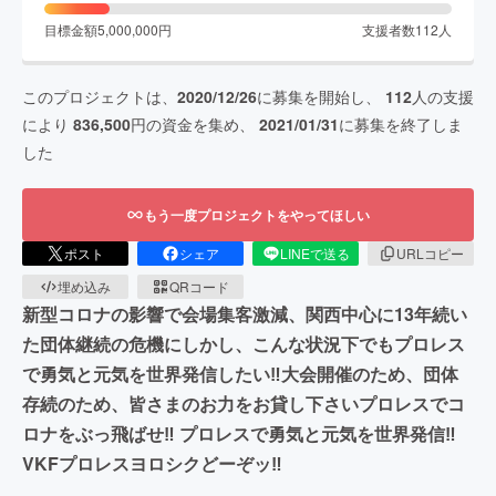
目標金額
5,000,000
円
支援者数
112
人
このプロジェクトは、
2020/12/26
に募集を開始し、
112
人の支援
により
836,500
円の資金を集め、
2021/01/31
に募集を終了しま
した
もう一度プロジェクトをやってほしい
ポスト
シェア
LINEで送る
URLコピー
埋め込み
QRコード
新型コロナの影響で会場集客激減、関西中心に13年続い
た団体継続の危機にしかし、こんな状況下でもプロレス
で勇気と元気を世界発信したい‼大会開催のため、団体
存続のため、皆さまのお力をお貸し下さいプロレスでコ
ロナをぶっ飛ばせ‼ プロレスで勇気と元気を世界発信‼
VKFプロレスヨロシクどーぞッ‼