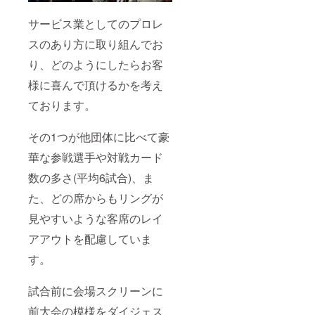
の3大会
O
で使用
KEITA
サービス業としてのプロレ
可能 (有
TORU
効期限
佐山駿
スのあり方に取り組んでお
2021年
介 小杉
2月20日
研太 兼
り、どのようにしたらお客
～12月
平大介
公式戦
※DVDの
様に喜んで頂けるかを考え
大会) ＋
著作権
大会会
ております。
はVKF
場での
プロレ
ビジョ
スにな
その1つが他団体に比べて豪
ンへの
りま
会社名
す。 ※
華な参戦選手や対戦カード
または
必須
個人
支援
数の多さ(平均6試合)、ま
名・ロ
時、必
ゴのス
ず備考
た、どの席からもリングが
ポン
欄にご
サー
見やすいような客席のレイ
希望の
ロール
お名
アアウトを配慮していま
上映
前・会
VKFプ
社名を
す。
ロレス
ご記入
2021年
くださ
レギュ
い。
試合前に会場スクリーンに
ラー参
戦選手
前大会の模様をダイジェス