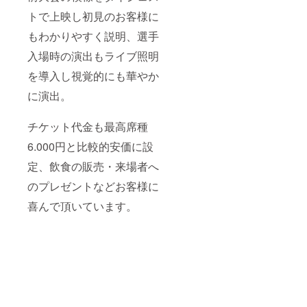
谷口弘
晃 ビ
トで上映し初見のお客様に
リーケ
もわかりやすく説明、選手
ンキッ
ド ツバ
入場時の演出もライブ照明
サ 政宗
ゴア
を導入し視覚的にも華やか
GAINA
エイ
に演出。
サー8
PSYCH
O
チケット代金も最高席種
KEITA
TORU
6.000円と比較的安価に設
佐山駿
定、飲食の販売・来場者へ
介 小杉
研太 兼
のプレゼントなどお客様に
平大介
※DVDの
喜んで頂いています。
著作権
はVKF
プロレ
スにな
りま
す。 ※
必須
支援
時、必