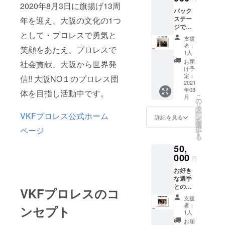
映像) レ
2020年8月3日に旗揚げ13周
揚げ、以降
バック
ギュ
映像の仕事
ステー
年を迎え、大阪の文化の1つ
ラー参
ジでの
戦選手
で築き上げ
として・プロレスで勇気と
ご希望
は
支援
たコネク
の選手
https://
者：
笑顔をあたえ、プロレスで
との写
ションを活
vkf4life.
1人
真撮影
wixsite.
お届
社会貢献、大阪から世界発
用して日
2021年
com/vk
け予
本・海外か
ご希望
f4life か
定：
信!! 大阪NO１のプロレス団
の1大会
2021
らお選
ら選手を
年03
で使用
体を目指し活動中です。
びくだ
ブッキン
こ
月
可能 ＋
さい ＋
の
リ
グ、
ご希望
VKFプ
タ
ー
VKFプロレス公式ホーム
の選手
ロレス
ン
詳細を見る
大阪を中心
を
から
公式大
選
択
ページ
に月1回の
メッ
会DVD
す
る
セージ
ペースで興
過去大
50,
VTRが
会から
行を開催し
届く
000
2021年
円
ている。
(VKFプ
まで発
お好き
ロレス
売中の
2017年8月3
な選手
2021年
DVD１
日に旗揚げ
との食
レギュ
枚
VKFプロレスのコ
事会へ
10周年を迎
ラー参
https://
支援
の参加
戦選手
vkf.bas
者：
え「合同会
ンセプト
権/1回
から 支
e.shop/
1人
社VKF」と法
（面会
援者様
categor
お届