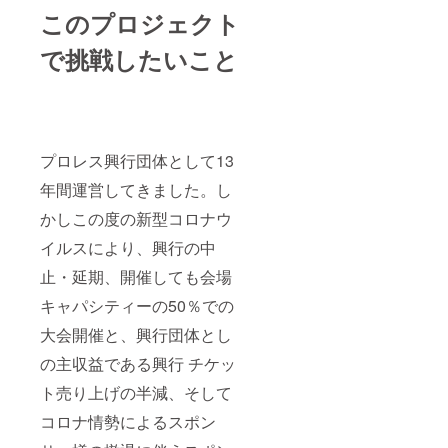
ず備考
このプロジェクト
欄にご
希望の
お名
で挑戦したいこと
前・会
社名を
ご記入
くださ
い。
プロレス興行団体として13
年間運営してきました。し
かしこの度の新型コロナウ
イルスにより、興行の中
止・延期、開催しても会場
キャパシティーの50％での
大会開催と、興行団体とし
の主収益である興行 チケッ
ト売り上げの半減、そして
コロナ情勢によるスポン