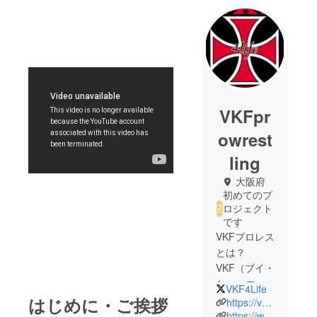
VKFpr
owrest
ling
大阪府
初めてのプ
ロジェクト
です
​VKFプロレス
とは？
VKF（ブイ・
ケー・エ
VKF4Life
フ）プロレ
はじめに・ご挨拶
https://vkf4life.wixsite.com/vkf4life
スとは、
https://www.youtube.com/user/VKF69