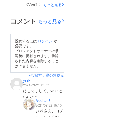
がAppStoreに登録完了
のVer1.0が完成し、
もっと見る
致しました。使い方の
GooglePlayストアに登
動画も作成致しました
録が完了しました！ま
コメント
もっと見る
ので、ご使用になられ
だ機能が少し貧弱です
るときに是非ご覧に
が、表示イメージを編
なってください。
集する最低限の機能
投稿するには
ログイン
が
(E)CARD公式Webペー
と、表示イメージを
必要です。
ジにも情報を充実させ
（E）CARDデバイス
プロジェクトオーナーの承
ていく予定です。肝心
認後に掲載されます。承認
へ転送する機能はあり
された内容を削除すること
のリターンについてで
ます。使いにくい点な
はできません。
すが、電子部品の部材
ど、皆様のご意見をお
※投稿する際の注意点
が届き次第、基板製造
聞きし、フィードバッ
yszk
→組立検査を実施して
クをしていこうと思っ
2021/03/21 23:53
発送させて頂きたく考
ています。今後とも何
はじめまして。yszkと
えております。時期と
卒よろしくお願い致し
いいます。
Akichan3
しましては６月～７月
ます。GooglePlayスト
2021/03/22 15:10
になる予定です。ま
アへは、下記のリンク
プロダクトのコンセプ
yszkさん、コメ
た、発送時期が明確に
からアクセスする事が
トそのものがとても共
ントしてくださ