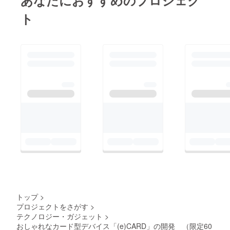
あなたにおすすめのプロジェク
等大変なことも多いか
いう思いもあり
います。）
と思います。
ト
ますので、返金
という選択肢も
個人的には、今回のよ
準備させて頂き
うなコロナ禍というよ
ました。
うなどうしようもない
設計変更の目処
ことの影響に限らず、
はついていま
クラウドファンディン
す。ハードウェ
グってそもそもこう
アの設計は経験
いった予期せぬ出来事
がなく、今まで
も込みで支援をするも
値段を考慮せず
のだと思っているの
に簡単に実現で
で、期間については
きる事を重視し
ゆっくりとお待ちした
て進めてきまし
いと思います。
た。部品を変更
一方で、部品の高騰で
する事で同じ機
トップ
>
予算内の製作ができな
能を安価に実現
プロジェクトをさがす
>
いという点が気になっ
できると考えて
テクノロジー・ガジェット
>
ております。
います。
おしゃれなカード型デバイス「(e)CARD」の開発 （限定60