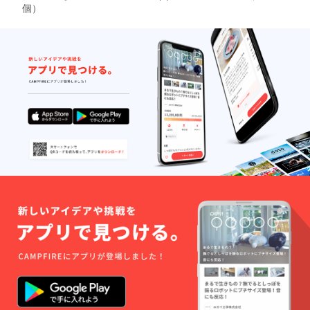
（時間をかけて）設計
個）
色々問題が発生
変更をすればどうにか
していますが、
なるものであればよい
私自身は開発を
のですが、その見込み
楽しんでいま
がないのであれば想定
す。お気遣いく
にない負担を強いてま
ださり、ありが
でリターンを得ること
とう御座いま
を望みはしませんの
す。
で、その場合はキャン
セルをと考えておりま
す。ご遠慮なく個別に
メッセージをいただけ
ればと思います。
いずれにしましても、
引き続き製作を楽しん
で進められることを
祈っております。