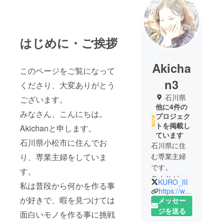
はじめに・ご挨拶
Akicha
このページをご覧になって
n3
くださり、大変ありがとう
石川県
ございます。
他に4件の
みなさん、こんにちは。
プロジェク
トを掲載し
Akichanと申します。
ています
石川県小松市に住んでお
石川県に住
り、専業主婦をしていま
む専業主婦
です。
す。
ＤＩＹが趣
KURO_III
私は普段から何かを作る事
味で、二人
https://www.kecard.jp/
が好きで、暇を見つけては
の子供を育
メッセー
てながら
ジを送る
面白いモノを作る事に挑戦
日々色々な