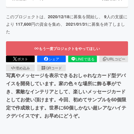
このプロジェクトは、
2020/12/18
に募集を開始し、
9
人の支援に
より
117,600
円の資金を集め、
2021/01/31
に募集を終了しまし
た
もう一度プロジェクトをやってほしい
ポスト
シェア
LINEで送る
URLコピー
埋め込み
QRコード
写真やメッセージを表示できるおしゃれなカード型デバ
イスを開発しています。家の色々な場所に飾る事がで
き、素敵なインテリアとして、楽しいメッセージカード
としてお使い頂けます。今回、初めてサンプルを60個限
定で作成致します。世界に60個しかない超レアなハイテ
クデバイスです。お早めにどうぞ。