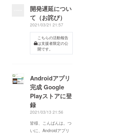
捗状況を報告させて頂
開発遅延につい
きます。・回路設
て（お詫び）
計 ✓ 完了・筐体
2021/03/21 21:57
設計 ✓ 完了・基
板製造 未完了
こちらの活動報告
（８台製造完了。残り
は支援者限定の公
は部材納入待ち。）・
開です。
筐体製造 ✓ 完
了・組立検査
未実施・アプリ開
Androidアプリ
発 未完了（基本
機能のみ完了）スマホ
完成 Google
アプリにつきまして
Playストアに登
は、少しユーザーイン
録
ターフェースを変更し
2021/03/13 21:56
まして、使いやすく
アップデート致しまし
皆様、こんばんは。つ
た。先日iOS版アプリ
いに、Androidアプリ