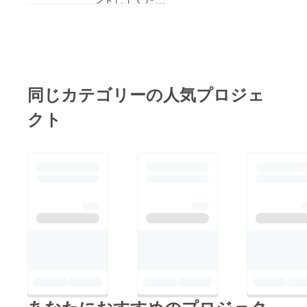
なり次第、ご連絡させ
感できるものであった
できます。
り大変ありがと
て頂きます。
ことと、ハード、ソフ
https://play.google.co
う御座いま
トすべてをおひとり
m/store/apps/details?
す！！心優しい
（？）で開発されてい
id=jp.kecard部品が入
お言葉、本当に
ること、またそれを楽
手できず基板の製造が
嬉しいです。
同じカテゴリーの人気プロジェ
しんで制作されている
本心を言います
遅延している件です
様子を拝見して、プロ
クト
と、せっかく皆
が、対象の部品の代用
ジェクトを支援させて
様にご支援頂き
品を見るける事ができ
いただきました。
チャンスを頂け
ました。これから基板
ましたので、少
製造の依頼を行います
課題に直面されている
し時間がかかっ
ので、スケジュールが
とのことですが、半導
てもなんとか形
はっきり致しましたら
体をはじめ電子製品の
にしたいと思っ
またご連絡させて頂き
部材生産に関するコロ
ています。た
ます。ご迷惑をおかけ
ナ禍による遅延や各種
だ、ご支援くだ
して大変申し訳ござい
影響は世界的に耳にす
さった皆様を不
ません。（ざっくりで
る話で、個人での製作
快にする事だけ
すが、５月ごろの納品
ですとなおのこと調整
はしたくないと
になってしまうかと思