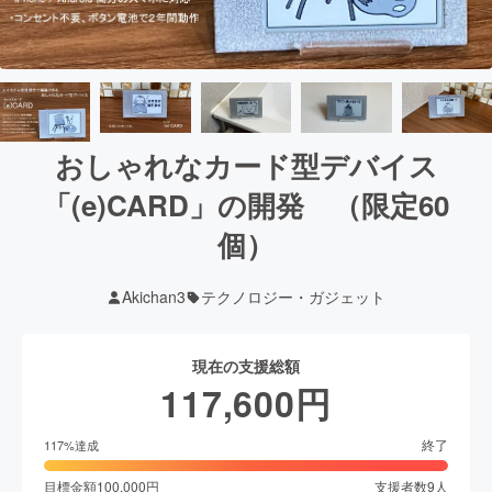
おしゃれなカード型デバイス
「(e)CARD」の開発 （限定60
個）
Akichan3
テクノロジー・ガジェット
現在の支援総額
117,600
円
終了
117
%達成
目標金額
100,000
円
支援者数
9
人