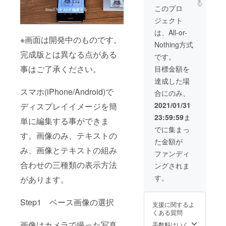
る
間の動
ち。
このプロ
作保証
ジェクト
（故障
した場
は、All-or-
合は、
※画面は開発中のものです。
Nothing方式
無償で
完成版とは異なる点がある
新品と
です。
交換致
事はご了承ください。
目標金額を
しま
す） 40
達成した場
個限定
スマホ(iPhone/Android)で
合にのみ、
です。
早いも
2021/01/31
ディスプレイイメージを簡
の勝
23:59:59
ま
ち。
単に編集する事ができま
でに集まっ
す。画像のみ、テキストの
た金額が
み、画像とテキストの組み
ファンディ
合わせの三種類の表示方法
ングされま
す。
があります。
Step1 ベース画像の選択
支援に関するよ
くある質問
画像はカメラで撮った写真
手数料はいく