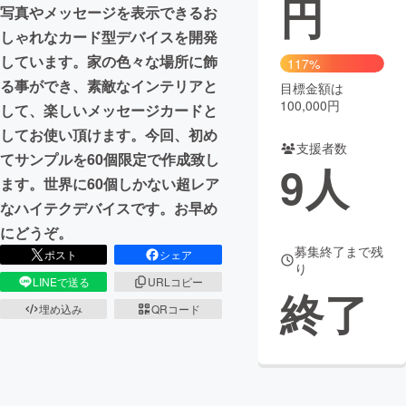
円
写真やメッセージを表示できるお
まちづくり・地域活性化
しゃれなカード型デバイスを開発
しています。家の色々な場所に飾
117%
る事ができ、素敵なインテリアと
目標金額は
CAMPFIRE for Social Good
CAMPFIRE Creation
100,000円
して、楽しいメッセージカードと
CAMPFIREふるさと納税
machi-ya
コミュニティ
してお使い頂けます。今回、初め
支援者数
てサンプルを60個限定で作成致し
9
人
ます。世界に60個しかない超レア
なハイテクデバイスです。お早め
にどうぞ。
募集終了まで残
ポスト
シェア
り
LINEで送る
URLコピー
終了
埋め込み
QRコード