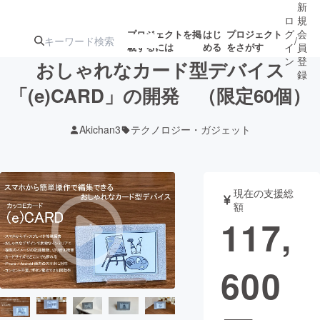
新
ロ
規
グ
会
プロジェクトを掲
はじ
プロジェクト
/
載するには
める
をさがす
イ
員
ン
登
おしゃれなカード型デバイス
録
「(e)CARD」の開発 （限定60個）
人気のプロ
注目のリ
注目の新着プロ
募集終了が近いプ
もうすぐ公開
Akichan3
テクノロジー・ガジェット
ジェクト
ターン
ジェクト
ロジェクト
されます
アート・写真
音楽
現在の支援総
額
117,
テクノロジー・ガジェット
ゲーム・サ
600
映像・映画
書籍・雑誌
ビジネス・起業
チャレンジ