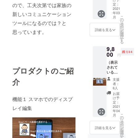
進め、完成
いるイ
ので、工夫次第では家族の
定：
ラスト
2021
度を上げて
年03
新しいコミュニケーション
は、商
こ
きました。
月
品紹介
の
リ
ツールになるのでは？と
の為の
製品完成ま
タ
ー
見本で
ン
詳細を見る
であと少し
思っています。
を
す。商
選
択
ですので、
品本体
す
る
やアプ
なんとか頑
9,8
リには
張りたいと
残り34
付属さ
00
円
思っていま
れませ
（表示
ん。）
す。応援し
されて
３か月
プロダクトのご紹
てくださる
いるイ
間の動
ラスト
作保証
方がいまし
介
支援
は、商
（故障
者：
たら、とて
品紹介
した場
6人
も嬉しいで
の為の
合は、
お届
見本で
無償で
け予
機能１ スマホでのディスプ
す。
す。商
新品と
定：
品本体
2021
レイ編集
交換致
年04
やアプ
しま
こ
月
リには
す） 20
の
リ
付属さ
個限定
タ
ー
れませ
です。
ン
詳細を見る
を
ん。）
早いも
選
択
３か月
の勝
す