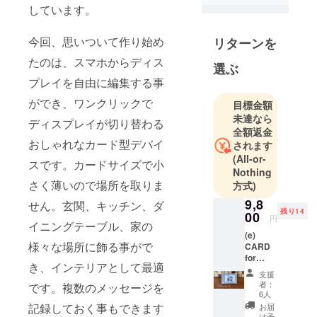
しています。
モノづくり
に挑戦して
今回、思いついて作り始め
リターンを
います。
たのは、スマホからディス
ここ２年間
選ぶ
はスマホと
プレイを自由に編集する事
連携して動
ができ、ワンクリックで
目標金額
作するガ
未達なら
ディスプレイが切り替わる
ジェット
全額返金
「(E)CARD
おしゃれなカード型デバイ
されます
」の開発に
(All-or-
スです。カードサイズで小
夢中です。
Nothing
さく薄いので場所を取りま
方式)
電子基板、
ケース、
9,8
せん。
玄関、キッチン、ダ
残り14
00
ファーム
円
イニングテーブル、家の
ウェアにス
(e)
様々な場所に飾る事がで
CARD
マホアプリ
for
と色々な開
き、インテリアとして最適
Android
支援
発要素があ
サンプ
者：
です。複数の
メッセージを
ル1個
る中、少し
6人
（表示
記録しておく事もできます
お届
ずつ開発を
されて
け予