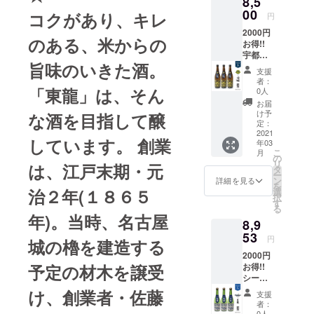
8,5
法：常
でご了
「丹頂
の深山
への応
滋賀の
一つの
も飲み
の購入
00
温 製品
承くだ
蔵」を
コクがあり、キレ
峡谷で
円
援コメ
良さを
勝利が
☆
ごたえ
や飲酒
サイ
さい ☆
竣工
すが、
ント☆
より
名古屋
商品紹
2000円
のある
は禁止
ズ：75
蔵元・
し、3年
その中
地元富
のある、米からの
知って
の夢へ
介☆ 本
お得!!
味わい
されて
×75×30
地元紹
後には
でも澤
山が誇
もらい
の第一
コラボ
宇都宮
を実
おり、
0 1000
介☆
海外輸
乃井の
る「富
たい。
歩だと
旨味のいきた酒。
日本酒
ブレッ
現。甘
酒類の
原材
「清酒
出へ。
生まれ
支援
山グラ
さらな
思うか
は、食
クス ×
すぎな
販売に
料：米
澤乃井
昭和42
者：
た沢井
ウジー
る飛躍
ら。
中酒と
燦爛
いバラ
は年齢
「東龍」は、そん
（国
醸造
0人
年には
は清涼
ズ」を
を目指
「DO
して飲
（3本
ンスの
確認が
産）、
元 小
本州に
お届
で豊か
お酒を
し、共
RED!!
みやす
セッ
良い味
義務付
米麹
澤酒造
け予
も拠点
な酒を目指して醸
な水が
通じて
に上を
ドル
く、飲
ト） 法
わい
けられ
定：
（国産
株式会
を広げ
流れる
応援し
向いて
フィン
み飽き
律によ
2021
で、食
ていま
米） ア
社」江
るな
ことか
たいと
しています。 創業
最後ま
ズ！」
年03
せずさ
り20歳
中酒と
す。 ※
ルコー
戸時
ど、高
らそう
思い、
こ
で走り
月
SNS
らに
未満の
して使
ラベル
の
ル度
代、元
度成長
呼ばれ
参加さ
リ
抜きま
ハッ
は、江戸末期・元
リーズ
酒類の
える泡
の形状
タ
数：15
禄１５
時代と
るよう
せてい
ー
しょ
シュタ
ナブル
購入や
の日本
上 肩
ン
度 原料
年（西
詳細を見る
共にそ
になっ
ただき
を
う！
グ ♯名古
な価格
飲酒は
酒で
ラベル
治２年(１８６５
選
米：五
暦1702
の翼を
た名水
ました!
択
SNS
屋ダイ
で勝利
禁止さ
す。 保
にシワ
す
百万石
年）創
大きく
郷で
SNS
る
ハッ
ヤモン
の美酒
れてお
存方
が目立
精米歩
業。以
広げて
年)。当時、名古屋
す。酒
ハッ
シュタ
ドドル
8,9
として
り、酒
法：常
つ可能
合：
来３０
翔きま
名の
シュタ
グ #滋
フィン
大いに
類の販
53
温 製品
性あり
60% 日
０年に
す。ま
円
「澤乃
グ #富
城の櫓を建造する
賀レイ
ズ♯ドル
お飲み
売には
サイ
ますの
本酒
わたり
た、
井」は
山グラ
クス
フィン
2000円
頂きた
年齢確
ズ：
でご了
度：±0
澤乃井
「全国
その地
ウジー
ターズ
ズ♯やま
お得!!
予定の材木を譲受
い大吟
認が義
90×90
承くだ
酸度：
は東京･
新酒鑑
名に由
ズ #苗
#大治郎
はいほ
シー
醸で
務付け
×325（
さい ☆
1.7 おス
奥多摩
評会」
来しま
加屋 ☆
☆商品
まれ♯米
ホース
す。厳
られて
mm)
蔵元・
け、創業者・佐藤
スメの
の地酒
でも14
支援
す。東
商品紹
説明☆
宗 ④商
三河 ×
選した
いま
1600(g)
地域紹
飲み
として
者：
年連続
京の奥
介☆ 富
地元農
品紹
東龍 純
原料米
す。 ※
原材料:
介 ☆ 明
0人