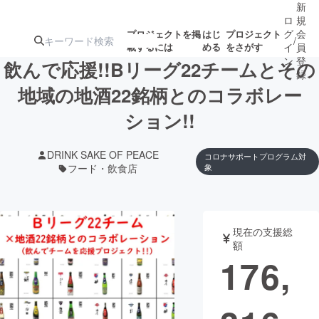
新
ロ
規
グ
会
プロジェクトを掲
はじ
プロジェクト
/
載するには
める
をさがす
イ
員
ン
登
飲んで応援!!Bリーグ22チームとその
録
地域の地酒22銘柄とのコラボレー
ション!!
人気のプロ
注目のリ
注目の新着プロ
募集終了が近いプ
もうすぐ公開
ジェクト
ターン
ジェクト
ロジェクト
されます
DRINK SAKE OF PEACE
コロナサポートプログラム対
フード・飲食店
象
アート・写真
音楽
テクノロジー・ガジェット
ゲーム・サ
現在の支援総
額
176,
映像・映画
書籍・雑誌
ビジネス・起業
チャレンジ