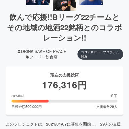
飲んで応援!!Bリーグ22チームと
その地域の地酒22銘柄とのコラボ
レーション!!
DRINK SAKE OF PEACE
コロナサポートプログラム
フード・飲食店
対象
現在の支援総額
176,316
円
終了
35
%達成
目標金額
500,000
円
支援者数
29
人
このプロジェクトは、
2021/01/07
に募集を開始し、
29
人の支援