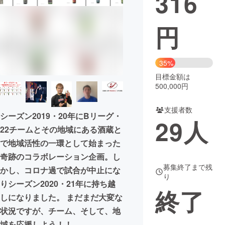
316
まちづくり・地域活性化
円
CAMPFIRE for Social Good
CAMPFIRE Creation
35%
CAMPFIREふるさと納税
machi-ya
コミュニティ
目標金額は
500,000円
支援者数
シーズン2019・20年にBリーグ・
29
人
22チームとその地域にある酒蔵と
で地域活性の一環として始まった
奇跡のコラボレーション企画。し
募集終了まで残
かし、コロナ過で試合が中止にな
り
りシーズン2020・21年に持ち越
終了
しになりました。 まだまだ大変な
状況ですが、チーム、そして、地
域を応援しよう！！