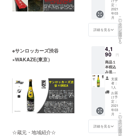
造”の 日
け予
産米）
トボー
会など
定：
本酒で
アル
ルBリー
2021
で幾多
す。 保
コール
年03
グクラ
の金賞
存方法:
度数:１
こ
月
ブ・ラ
を受賞
の
常温 製
５度以
リ
イジン
し、名
タ
品サイ
上、16
ー
グゼ
実とも
ン
ズ:70×7
詳細を見る
度未満
を
ファー
に茨城
選
0×300
成分等
択
フクオ
を代表
す
(mm)
原料
る
カと酒
する酒
1100(g)
米：五
4,1
蔵“三井
蔵で
原材
百万石
※サンロッカーズ渋谷
の寿”と
90
す。 保
料：
精米歩
円
のコ
存方法:
×WAKAZE(東京）
米・米
合:50%
商品１
ラーボ
常温 製
麹 アル
日本酒
本税込
レー
品サイ
コール
度:±0 酸
み送料
ション
ズ：
度数：
度:1.8
込み+お
日本酒
72×72
１５度
味わい
支援
礼の
で
×300（
以上１
者：
マップ
メール
す。“三
mm)
1人
６度未
:・淡麗
男子プ
井の
1140(g)
満 成分
お届
辛口 お
ロバス
寿”は全
原材料:
け予
等 原料
ススメ
ケット
国新酒
定：
米、米
米：山
の飲み
ボールB
2021
鑑評会
麹 アル
田錦 精
方:冷
年03
リーグ
では金
コール
米歩
こ
月
クラ
賞5回、
の
度
合：
リ
ブ・仙
入賞2回
タ
数:16%
40% 味
ー
台
の7年連
ン
成分等
詳細を見る
わい
を
89ERS
続入賞
選
原料米:
☆蔵元・地域紹介☆
マップ
択
と「純
する酒
す
山田錦