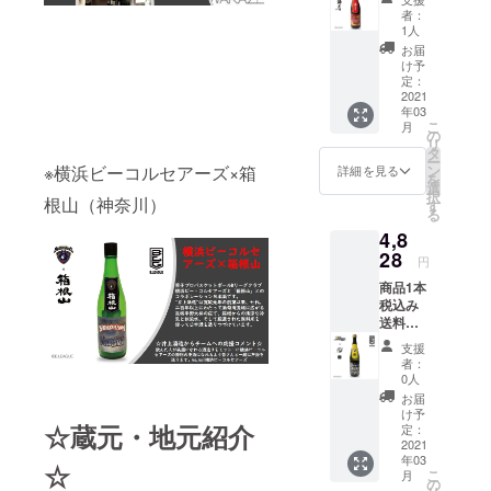
メール
奈良の
家御用
味わい
者：
男子プ
境に位
蔵とし
1人
マップ :
ロバス
置する
て酒蔵
濃醇辛
お届
ケット
交野の
の技術
け予
口 おス
ボールB
郷で、
定：
的模範
スメの
リーグ
2021
江戸時
と御用
飲み方:
年03
クラ
代末期
蔵の暖
冷
こ
月
ブ・熊
より
の
簾を守
リ
本ヴォ
代々受
タ
り続け
ー
ルター
け継が
ン
※横浜ビーコルセアーズ×箱
ていま
詳細を見る
を
ズと酒
れてき
選
す。 保
択
蔵”瑞
根山（神奈川）
た酒
す
存方
る
鷹”との
蔵”山野
法：常
4,8
コラボ
酒造”に
温 製品
レー
28
よるも
サイ
円
ション
ので
ズ：
商品1本
日本酒
す。 保
335×35
税込み
で
存方
5×270
送料込
す。”瑞
法：常
（mm)
み+お礼
鷹”は慶
温 製品
1600(g)
支援
のメー
応3年創
サイ
原材料:
者：
ル 男子
業以来
ズ：
0人
米､米麹
プロバ
百数十
90×90×
アル
お届
スケッ
年、全
285
け予
コール
トボー
☆蔵元・地元紹介
国の
定：
(mm)
度数:15
ルBリー
2021
数々の
1240(g)
成分等
年03
グクラ
品評会
原材
☆
原料米:
こ
月
ブ・渋
で優秀
の
料：米
国産米