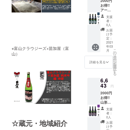
2000円
ション
ローチ
日本酒
お得!!
日本酒
で世界
度:2 酸
アース
です。
に広げ
度:１.３
フレン
文久三
ていま
味わい
支援
ズ東京Z
年創
す。 保
マップ :
者：
× 澤乃
業”滝澤
存方
0人
濃醇辛
井 特別
酒造株
法：
口 おス
お届
純米（3
式会
15℃以
け予
スメの
本セッ
社”はロ
定：
下の冷
飲み方:
ト）+お
2021
ンドン
暗所(冷
冷
年03
礼の
で開催
※富山クラウジーズ×苗加屋（富
蔵庫を
こ
月
メール
される
の
推奨) 原
山）
リ
法律に
世界最
タ
材料：
ー
より20
大のコ
ン
米・米
詳細を見る
を
歳未満
ンベン
選
麹・清
択
の酒類
ション
す
酒 アル
る
の購入
IWCに
コール
6,6
や飲酒
てゴー
度数：
は禁止
43
ルドメ
14% 成
円
されて
ダル賞
分等 原
2000円
おり、
を受賞
料米：
お得!!
酒類の
してい
酒の
山形ワ
販売に
ます。
華、雪
イヴァ
は年齢
保存方
化粧 精
支援
ンズ ×
確認が
法: 常温
米歩
者：
米鶴ス
義務付
製品サ
0人
合：
パーク
☆蔵元・地域紹介
けられ
イ
55% 日
お届
リング
ていま
ズ:83×8
け予
本酒
(3本