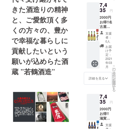
年）創
麗辛口
7,4
や飲酒
性あり
業。以
おスス
きた酒造りの精神
は禁止
35
ますの
来３０
メの飲
円
されて
でご了
０年に
み方：
2000円
と、ご愛飲頂く多
おり、
承くだ
わたり
冷
お得!!名
酒類の
さい ☆
澤乃井
古屋ダ
販売に
蔵元・
くの方々の、豊か
は東京･
イヤモ
は年齢
地元紹
奥多摩
支援
ンドド
確認が
介☆ 山
の地酒
者：
で幸福な暮らしに
ルフィ
義務付
形県の
0人
として
ンズ ×
けられ
南部に
親しま
お届
貢献したいという
やまは
ていま
位置す
け予
れてき
いほま
す。 ※
定：
る「ま
た造り
れ (3
2021
願いが込めらた酒
ラベル
ほろば
酒屋で
年03
本)+お
の形状
の里」
す。奥
こ
月
礼の
上 肩
の
高畠町
蔵 ”若鶴酒造”
多摩は
リ
メール
ラベル
タ
で、約
東京と
ー
法律に
にシワ
ン
300年の
詳細を見る
はいえ
を
より20
が目立
選
歴史を
かなり
択
歳未満
つ可能
す
数える
の深山
る
の酒類
性あり
蔵元で
峡谷で
7,4
の購入
ますの
す。 地
すが、
や飲酒
35
でご了
元農家
その中
円
は禁止
承くだ
と共に
でも澤
2000円
されて
さい ☆
高畠町
乃井の
お得!!
おり、
蔵元・
酒米研
生まれ
滋賀レ
酒類の
地元紹
究会を
た沢井
イクス
販売に
介☆ 宝
組織
は清涼
支援
ターズ
は年齢
暦元年
し、
者：