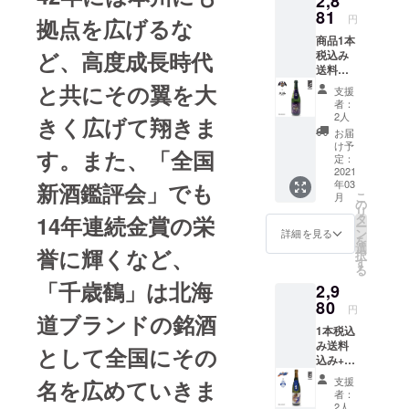
2,8
米」と
81
円
拠点を広げるな
のコラ
商品1本
ボレー
ど、高度成長時代
税込み
ション
送料込
日本酒
み+お礼
で
と共にその翼を大
支援
のメー
す。”小
者：
ル 男子
澤酒
2人
きく広げて翔きま
プロバ
造”は江
お届
スケッ
戸時
け予
す。また、「全国
トボー
代、元
定：
ルBリー
2021
禄１５
年03
新酒鑑評会」でも
グクラ
年（西
こ
月
ブ・山
暦1702
の
リ
形ワイ
年）創
タ
14年連続金賞の栄
ー
ヴァン
業。以
ン
詳細を見る
を
ズと
来３０
選
誉に輝くなど、
択
「米鶴
０年に
す
る
スパー
わたり
「千歳鶴」は北海
2,9
クリン
東京･奥
グ」と
80
多摩の
円
道ブランドの銘酒
のコラ
地酒と
1本税込
ボレー
して親
み送料
ション
しまれ
として全国にその
込み+お
日本酒
てきた
礼の
です。
造り酒
支援
名を広めていきま
メール
蔵元”米
屋で
者：
男子プ
鶴酒
す。 保
2人