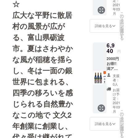
す。 ※
定：
3×273
☆
度：-50
セッ
2021
ラベル
(mm)
酸度：
年03
ト）+お
の形状
1200(g)
2.8 味わ
広大な平野に散居
こ
月
礼の
上 肩
の
原材
いマッ
リ
メール
ラベル
タ
料：米
プ ：濃
ー
村の風景が広が
法律に
にシワ
ン
（国
詳細を見る
醇甘口
を
より20
が目立
選
産）、
おスス
択
歳未満
る、富山県砺波
つ可能
す
米麹
メの飲
る
の酒類
性あり
（国産
み方：
6,9
の購入
ますの
米）、
市。夏はさわやか
冷・
や飲酒
40
でご了
醸造ア
ロック
円
は禁止
承くだ
ルコー
な風が稲穂を揺ら
2000円
されて
さい ☆
ル アル
お得!!
おり、
蔵元・
コール
し、冬は一面の銀
潟アル
酒類の
地元紹
度数：
ビレッ
販売に
介☆
17 成分
支援
クスBB
は年齢
世界に包まれる、
「清酒
等 原料
者：
× 柏露
確認が
澤乃井
0人
米：山
大吟醸
義務付
醸造
田錦 精
お届
四季の移ろいを感
(3本
けられ
元 小
け予
米歩
セッ
ていま
定：
澤酒造
合：
じられる自然豊か
ト）+お
2021
す。 ※
株式会
40％ 日
年03
礼の
ラベル
社」江
本酒
こ
月
なこの地で 文久2
メール
の形状
の
戸時
度：+５
リ
法律に
上 肩
タ
代、元
酸度：
ー
より20
ラベル
年創業に創業し、
ン
禄１５
詳細を見る
1.1 味わ
を
歳未満
にシワ
選
年（西
いマッ
択
の酒類
が目立
す
暦1702
プ ： 淡
代々受け継がれて
る
の購入
つ可能