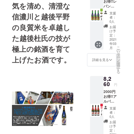
ことを
お得!!レ
されて
蔵元・
造りを
気を清め、清澄な
酒造り
て団結
光栄に
バンガ
おり、
地域紹
する酒
心がけ
すると
思って
北海道
酒類の
介☆ 広
蔵”畑酒
てきま
支援
信濃川と越後平野
いう想
おりま
× 千歳
販売に
大な平
造”。滋
者：
した。
☆
いは、
す。多
鶴純米
は年齢
野に散
0人
賀県は
②生産
生産者
米鶴が
くの方
の良質米を卓越し
吟醸 (3
確認が
居村の
日本の
お届
者のコ
から
常々大
にアー
本セッ
義務付
風景が
け予
ほぼ中
メン
チーム
事にし
スフレ
ト）+お
けられ
定：
た越後杜氏の技が
広が
央にあ
ト：ク
への応
ている
ンズ東
礼の
2021
ていま
る、富
り、ま
ラブ
援コメ
「和醸
京Ｚを
年03
メール
す。 ※
山県砺
わりを
極上の銘酒を育て
チーム
ント☆
こ
良酒」
月
応援し
法律に
ラベル
の
波市。
伊吹、
活動理
アルビ
リ
の考え
ていた
より20
の形状
タ
夏はさ
鈴鹿、
念DO
BBが長
上げたお酒です。
ー
に近い
だく一
歳未満
上 肩
ン
わやか
詳細を見る
比良、
RED.
岡を
を
ものが
助とな
の酒類
ラベル
選
な風が
比叡な
この言
ホーム
択
ありま
るよう
の購入
にシワ
す
稲穂を
どの
葉は弊
アリー
る
す。
頑張り
や飲酒
が目立
揺ら
山々に
社のお
ナ（本
チーム
ます。
8,2
は禁止
つ可能
し、冬
囲ま
酒造り
拠地）
ワーク
SNS
されて
60
性あり
は一面
れ、中
円
にも通
に迎え
を大事
ハッ
おり、
ますの
の銀世
央に日
じるも
た頃よ
に、よ
シュタ
2000円
酒類の
でご了
界に包
本で一
のを感
り、後
り高み
グ #
お得!!ア
販売に
承くだ
まれ
番大き
じまし
援会、
を目指
アース
ルバル
は年齢
さい ☆
る、四
な湖
た。 こ
選手と
して進
フレン
ク東京
確認が
蔵元・
季の移
「びわ
支援
の言葉
コラボ
めるよ
ズ東京Z
× 澤乃
義務付
地元紹
ろいを
者：
湖」が
を架け
企画を
う頑
#澤乃井
井 東京
けられ
介☆
0人
感じら
ありま
橋と
進め、
張って
☆商品
蔵人 (3
ていま
「清酒
れる自
お届
す。ま
し、
米作り
いただ
説明☆
本セッ
す。 ※
澤乃井
け予
然豊か
わりの
チーム
（田植
きたい
しっと
ト)+お
ラベル
定：
醸造
なこの
山々か
の方々
え）、
と思っ