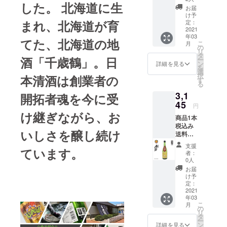
した。 北海道に生
ロバス
造”は、
存方
お届
ケット
山形県
法：常
け予
ボールB
まれ、北海道が育
の南部
定：
温 製品
リーグ
2021
に位置
サイ
年03
クラ
する
ズ：75
てた、北海道の地
こ
月
ブ・新
「まほ
の
×75×30
リ
潟アル
ろばの
タ
0 1000
酒「千歳鶴」。日
ー
ビレッ
里」高
ン
原材
詳細を見る
を
クスBB
畠町
選
料：米
択
本清酒は創業者の
と「柏
で、約
す
（国
る
露」と
300年の
産）、
3,1
のコラ
開拓者魂を今に受
歴史を
米麹
ボレー
45
数える
（国産
円
ション
酒蔵で
米） ア
け継ぎながら、お
商品1本
日本酒
す。 保
ルコー
税込み
で
存方
ル度
いしさを醸し続け
送料込
す。"柏
法：常
数：15
み+お礼
露酒
温 製品
度 原料
支援
ています。
のメー
造"は宝
サイ
米：五
者：
ル 男子
暦元年
ズ：
0人
百万石
プロバ
創業。
90×90
精米歩
お届
スケッ
新潟の
×325（
け予
合：
トボー
酒造好
定：
mm)
60% 日
ルBリー
2021
適米
1600(g)
本酒
年03
グクラ
「五百
原材料:
度：±0
こ
月
ブ・名
万石」
の
米(国
酸度：
リ
古屋ダ
を主な
タ
産)、米
1.7 おス
ー
イヤモ
原料
ン
こうじ
詳細を見る
スメの