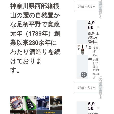
リ
谷サン
な成績
タ
（国
精米歩
神奈川県西部箱根
ー
ロッ
を修め
ン
産）・
詳細を見る
合:55%
を
カーズ
る熊本
選
米麹
日本酒
択
山の麓の自然豊か
と
の酒蔵
す
（国産
度:+1 酸
る
「ORBI
です。
米）・
度:1.5
4,9
A
な足柄平野で寛政
保存方
醸造ア
味わい
~specia
60
法：常
ルコー
マップ :
円
l
温 製品
ル アル
元年（1789年）創
淡麗甘
商品1本
edition~
サイ
コール
口 おス
税込み
」との
ズ：
度数：
スメの
業以来230余年に
送料込
コラボ
80×80×
15 成分
飲み方:
み+お礼
レー
295(m
等 原料
常温・
支援
わたり酒造りを続
のメー
ション
m)
米：兵
者：
冷
ル 男子
日本酒
1300(g)
2人
庫県産
プロバ
です。
けておりま
原材料:
山田錦
お届
スケッ
酒
米（国
け予
精米歩
トボー
蔵”WA
定：
産）、
合：
す。
ルBリー
2021
KAZE”
米麹
38% 日
年03
グクラ
は、今
（国産
本酒 :
こ
月
ブ・越
までに
の
米） ア
15 味わ
リ
谷アル
無い価
タ
ルコー
いマッ
ー
ファー
値を独
ン
ル度
詳細を見る
プ：淡
を
ズ と
自の醸
選
数:16度
麗辛口
択
「菊泉
造技術
す
成分等
おスス
る
大吟
で生み
原料米:
メの飲
5,9
醸」と
出し、
山田錦
み方：
のコラ
50
新しい
精米歩
冷
円
ボレー
アプ
合:48%