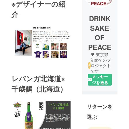
※デザイナーの紹
介
DRINK
SAKE
OF
PEACE
東京都
初めてのプ
ロジェクト
です
メッセー
レバンガ北海道×
ジを送る
千歳鶴（北海道）
リターンを
選ぶ