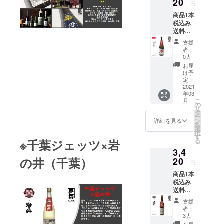
20
産米）
米） ア
の飲み
円
レー
アル
ルコー
方：ぬ
商品1本
ション
コール
ル度
る燗・
税込み
日本酒
度数：
数：15
常温・
送料込
です。
16度 成
度 成分
冷
み+お礼
「千歳
分等 原
等 原料
支援
のメー
鶴」は
料米：
米：五
者：
ル 男子
「全国
富山県
0人
百万石
プロバ
新酒鑑
産雄山
精米歩
お届
スケッ
評会」
錦100%
け予
合：
トボー
でも14
定：
精米歩
55% 日
ルBリー
2021
年連続
合：
本酒度
年03
グクラ
金賞の
55% 日
：+１
こ
月
ブ・ア
栄誉に
の
本酒度
酸度：
リ
ルバル
輝き、
タ
：+5.0
1.7 味わ
ー
ク東京
北海道
ン
酸度：
詳細を見る
いマッ
を
と「澤
に生ま
選
1.6 味わ
プ ： ○
択
乃井 東
れ、北
す
いマッ
やや淡
る
※千葉ジェッツ×岩
京蔵
海道が
プ ：濃
麗中口
3,4
人」と
育て
醇辛口
おスス
の井（千葉）
のコラ
20
た、北
おスス
メの飲
円
ボレー
海道の
メの飲
み方：
商品1本
ション
地酒 で
み方：
熱燗・
税込み
日本酒
す。
ぬる
ぬる
送料込
です。
燗・冷
燗・◎
み+お礼
「澤乃
常温・
支援
のメー
井 東京
者：
◎冷・
ル 男子
蔵人」
3人
ロック
プロバ
は江戸