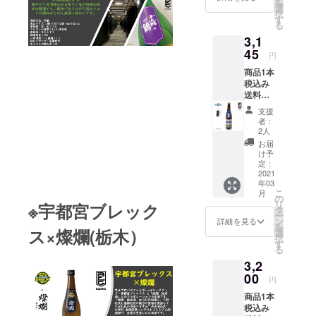
を
ンドド
に、恵
選
(国産米)
飲み
択
ルフィ
まれた
す
／炭酸
方：熱
る
ンズ と
環境の
ガス ア
燗・○ぬ
3,1
「やま
中、越
ルコー
る燗・
はいほ
45
後杜氏
ル度
◎常
円
まれ」
の技と
数:9%
温・◎
商品1本
とのコ
近代的
成分等
冷・
税込み
ラボ
醸造技
原料米:
ロック
送料込
レー
術との
国産米
み+お礼
ション
調和の
精米歩
支援
のメー
日本酒
もと
合:65%
者：
ル 男子
で
で、淡
2人
日本酒
プロバ
す。”青
麗辛口
度:-14
お届
スケッ
木酒
の酒を
け予
酸度:1.7
トボー
造”は創
定：
醸しだ
味わい
ルBリー
2021
業200
しま
マップ
年03
グクラ
年。古
す。 保
：淡麗
こ
月
ブ・滋
くから
の
存方法:
辛口 お
リ
※宇都宮ブレック
賀レイ
山廃造
タ
常温 製
ススメ
ー
クス
りにこ
ン
品サイ
詳細を見る
の飲み
を
ターズ
ス×燦爛(栃木）
だわ
選
ズ:77.5
方：
択
と「大
り、味
す
×77.5×3
冷・
る
治郎」
のある
00（m
ロック
3,2
とのコ
酒造り
m)
ラボ
00
を心が
1140(g)
円
レー
けてい
原材料:
商品1本
ション
ます。
米（国
税込み
日本酒
保存方
産）・