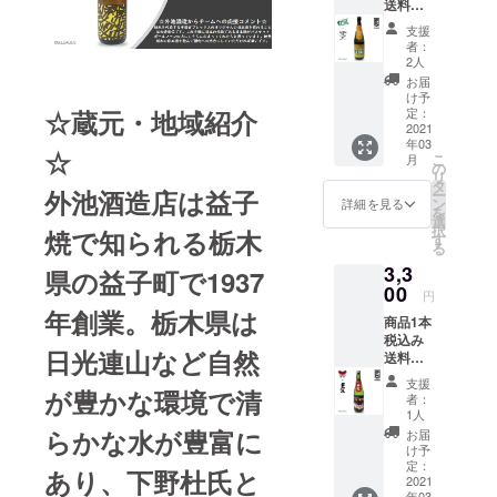
送料込
です。
法：常
米こう
み+お礼
大正3年
温 製品
じ（国
支援
のメー
創業、
サイ
産
者：
ル 男子
「米を
ズ：８
2人
米）・
プロバ
作るひ
１mm×
醸造ア
お届
スケッ
と、酒
８１
け予
ルコー
トボー
を醸す
定：
☆蔵元・地域紹介
mm×２
ル アル
ルBリー
2021
ひと、
７３
コール
年03
グクラ
酒を売
mm（1
度数:１
☆
こ
月
ブ・東
るひ
の
100g）
５度 成
リ
京エク
と、飲
タ
原材
分等 原
外池酒造店は益子
ー
セレン
むひと
ン
料：米
詳細を見る
料米:五
を
スと
が、互
選
（国
百万
択
焼で知られる栃木
「澤乃
いに顔
す
産）、
石・新
る
井」と
が見
米麹
潟県産
3,3
のコラ
え、語
県の益子町で1937
（国産
米 精米
ボレー
00
り合え
米） ア
歩
円
ション
る」酒
ルコー
合:50%
年創業。栃木県は
商品1本
日本酒
造りを
ル度
日本酒
税込み
で
する酒
数:16度
度:＋
日光連山など自然
送料込
す。”小
蔵”畑酒
成分 原
３．０
み+お礼
澤酒
造”によ
料米：
酸度:
支援
のメー
が豊かな環境で清
造”は江
るもの
愛知県
者：
１．４
ル 男子
戸時
です。
1人
産酒造
味わい
プロバ
代、元
保存方
らかな水が豊富に
好適米
お届
マップ
スケッ
禄１５
法：常
け予
精米歩
:・淡麗
トボー
年（西
定：
温 製品
合：７
辛口 お
あり、下野杜氏と
ルBリー
2021
暦1702
サイ
０％ 日
ススメ
年03