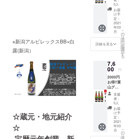
で豊か
× 大治
確認が
創業。
0人
「米作
な水が
郎 純米
義務付
新潟の
りから
お届
流れる
吟醸 (3
けられ
酒造好
け予
の酒造
ことか
本セッ
ていま
定：
適米
り」を
らそう
ト）お
2021
す。 ※
「五百
基本と
呼ばれ
年03
礼の
ラベル
万石」
した酒
るよう
こ
月
メール
の形状
の
を主な
造りに
になっ
リ
法律に
上 肩
タ
原料
努めて
た名水
※新潟アルビレックスBB×白
ー
より20
ラベル
ン
に、恵
詳細を見る
いま
郷で
を
歳未満
にシワ
選
まれた
す。 ☆
露(新潟）
す。酒
択
の酒類
が目立
す
環境の
生産者
名の
る
の購入
つ可能
中、越
から
「澤乃
7,6
や飲酒
性あり
後杜氏
チーム
井」は
は禁止
00
ますの
の技と
への応
円
その地
されて
でご了
近代的
援コメ
名に由
2000円
おり、
承くだ
醸造技
ント☆
来しま
お得!!富
酒類の
さい ①
術との
プロバ
す。東
山グラ
販売に
蔵元・
調和の
スケッ
京の奥
ウジー
は年齢
地域紹
もと
トボー
支援
座敷と
ズ × 苗
確認が
介：弊
で、
者：
ルとい
呼ばれ
加屋 純
義務付
社は創
0人
「柏
う激し
る環境
米吟醸
けられ
業200年
露」の
お届
いス
は昔の
玲碧 (3
ていま
以上で
け予
特徴で
☆蔵元・地元紹介
ポーツ
まま、
本セッ
す。 ※
定：
愛知県
ある淡
に合わ
澤乃井
ト）+お
2021
ラベル
西部濃
麗辛口
せ、数
は今も
☆
年03
礼の
の形状
尾平野
の酒を
ある酒
昔も奥
こ
月
メール
上 肩
の
に位置
醸しだ
の中で
多摩の
リ
宝暦元年創業。新
法律に
ラベル
タ
しま
してい
も爽快