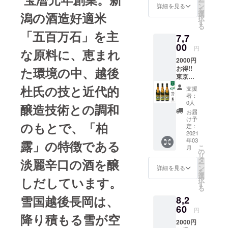
自然の
ー
より20
にシワ
ン
す。西
詳細を見る
ます。
な飲み
中で造
を
歳未満
が目立
潟の酒造好適米
選
からは
雪国越
心地の
られて
択
の酒類
つ可能
す
伊吹お
後長岡
スパー
いま
る
の購入
性あり
ろしと
は、降
「五百万石」を主
クリン
す。 ☆
7,7
や飲酒
ますの
いう寒
り積も
グを
生産者
は禁止
00
でご了
気がな
る雪が
円
チョイ
から
な原料に、恵まれ
されて
承くだ
がれ、
空気を
スしま
チーム
2000円
おり、
さい ☆
地下に
清め、
した。
への応
お得!!
た環境の中、越後
酒類の
蔵元・
は木曽
清澄な
シュ
援コメ
東京エ
販売に
地元紹
川の伏
信濃川
ワっと
ント☆
クセレ
は年齢
介☆ 大
杜氏の技と近代的
流水や
と越後
支援
弾ける
Ｂリー
ンス ×
確認が
正3年創
御嶽山
者：
平野の
刺激的
グと日
澤乃
義務付
業、
0人
の水脈
良質米
醸造技術との調和
でクー
本酒の
井 純
けられ
「米を
が流れ
お届
を卓越
ルな飲
魅力を
米吟
ていま
作るひ
け予
てお
した越
み心地
発信
のもとで、「柏
醸 蒼
す。 ※
定：
と、酒
り、昔
後杜氏
がワイ
し、観
天（3本
2021
ラベル
を醸す
から酒
の技が
ヴァン
る人・
年03
セッ
露」の特徴である
の形状
ひと、
造りが
極上の
ズの
こ
飲む人
月
ト)+お
上 肩
の
酒を売
盛んな
銘酒を
チーム
リ
に楽し
礼の
ラベル
タ
るひ
淡麗辛口の酒を醸
地域で
育て上
スタイ
ー
みや喜
メール
にシワ
ン
と、飲
詳細を見る
す。弊
げたお
ルに
を
びが広
法律に
が目立
選
むひと
社は古
酒で
しだしています。
ぴった
択
がると
より20
つ可能
す
が、互
くから
す。
りのお
る
嬉しい
歳未満
性あり
いに顔
山廃造
酒で
です。
雪国越後長岡は、
8,2
の酒類
ますの
が見
りにこ
す。 人
皆さん
の購入
60
でご了
え、語
だわ
円
から人
を応援
や飲酒
降り積もる雪が空
承くだ
り合え
り、味
にパス
できる
2000円
は禁止
さい ☆
る」酒
のある
を繋げ