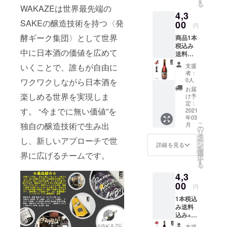
：淡麗
る
米吟醸
蔵で
WAKAZEは世界最先端の
精米歩
辛口 お
4,3
ホワイ
す。 保
合:50%
ススメ
SAKEの醸造技術を持つ〈発
トラベ
00
存方
日本酒
の飲み
円
ル」と
法：常
度:+2 酸
方：ぬ
酵ギーク集団〉として世界
商品1本
のコラ
温 製品
度:1.1
る燗・
税込み
ボレー
サイ
味わい
常温・
中に日本酒の価値を広めて
送料込
ション
ズ：
マップ :
冷
み+お礼
日本酒
78×78×
淡麗辛
支援
いくことで、誰もが自由に
のメー
で
295(m
口 おス
者：
ル 男子
す。”勝
m)
0人
ワクワクしながら日本酒を
スメの
プロバ
山酒
1300(g)
飲み方:
お届
スケッ
造”は元
楽しめる世界を実現しま
原材料:
け予
冷
トボー
禄年間
定：
米（国
す。 “今までに無い価値”を
ルBリー
2021
に伊達
産）米
年03
グクラ
政宗公
麹（国
こ
月
独自の醸造技術で生み出
ブ・大
を藩祖
の
産米）
リ
阪エ
とする
タ
アル
し、新しいアプローチで世
ー
ヴェッ
伊達家
ン
コール
詳細を見る
を
サ と、
六十二
選
度数:15
界に広げるチームです。
択
「片野
万石の
す
度 成分
る
桜」と
城下町
等 原料
4,3
のコラ
仙台に
米:夢一
ボレー
00
て創業
献 精米
円
ション
し、宮
歩
1本税込
日本酒
城県で
合:60%
み送料
です。
現存す
日本酒
込み+お
大阪・
る唯一
度:＋6
礼の
京都・
の伊達
酸度:1.3
支援