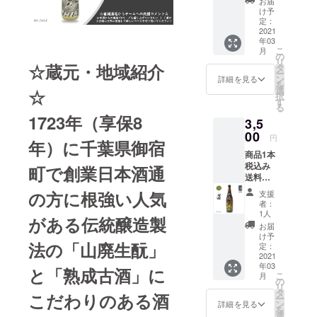
お届
スケッ
時代、
け予
トボー
元禄１
定：
ルBリー
2021
５年
年03
グクラ
（西暦
こ
月
ブ・広
1702
の
リ
島ドラ
☆蔵元・地域紹介
年）創
タ
ー
ゴンフ
業以来
ン
詳細を見る
を
ライズ
３００
選
☆
択
と「賀
年にわ
す
る
茂金秀
たり東
1723年（享保8
3,5
特別純
京･奥多
米13」
00
摩の地
円
年）に千葉県御宿
とのコ
酒とし
商品1本
ラボ
て親し
税込み
レー
町で創業日本酒通
まれて
送料込
ション
きた造
み+お礼
日本酒
り酒
の方に根強い人気
支援
のメー
です。
屋”小澤
者：
ル 男子
「賀茂
酒造”の
1人
がある伝統醸造製
プロバ
金秀 特
日本酒
お届
スケッ
別純米
です 保
け予
法の「山廃生酛」
トボー
13」は
定：
存方法:
ルBリー
2021
明治13
常温 製
年03
グクラ
年創
と「熟成古酒」に
品サイ
こ
月
ブ・宇
業、真
の
ズ:75×7
リ
都宮ブ
に心を
タ
5×300
こだわりのある酒
ー
レック
込めた
ン
(mm)
詳細を見る
を
ス と
酒造り
選
1000(g)