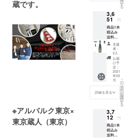
択
蔵です。
「燦
を行う
す
原材
る
爛 純
ことに
料：米
3,6
米酒」
より、
（国
とのコ
51
飲んで
産）、
円
ラボ
いただ
米麹
商品1本
レー
くお客
（国産
税込み
ション
様に感
米） ア
送料込
日本酒
動と安
ルコー
み+お礼
です。
らぎを
ル度
支援
のメー
「燦
与え、
数：15
者：
ル 男子
爛 純
人との
2人
度 成分
プロバ
米酒」
出会い
等 原料
お届
スケッ
は1937
を広げ
け予
米：五
トボー
年創業
定：
ること
百万石
ルBリー
2021
し、下
を使命
精米歩
年03
グクラ
野杜氏
として
合：
こ
月
ブ・
と南部
の
いる”金
55% 日
リ
シー
杜氏の
タ
光酒造
本酒
ー
ホース
両方の
ン
の日本
詳細を見る
度：+１
を
三河と
資格を
選
酒で
酸度：
択
「東
保持し
す
す。 保
1.9 味わ
る
龍」と
ている
存方
いマッ
※アルバルク東京×
3,7
のコラ
杜氏が
法：冷
プ ： お
ボレー
12
酒造り
蔵 製品
ススメ
円
東京蔵人（東京）
ション
をす
サイ
の飲み
商品1本
日本酒
る”外池
ズ：77
方：熱
税込み
で
酒造
×77×29
燗・○ぬ
送料込
す。”東
店”の
6 (mm)
る燗・