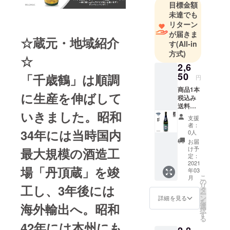
目標金額
未達でも
リターン
が届きま
☆蔵元・地域紹介
す
(All-in
方式)
☆
2,6
50
「千歳鶴」は順調
円
商品1本
に生産を伸ばして
税込み
送料込
いきました。昭和
み+お礼
支援
のメー
者：
ル 男子
34年には当時国内
0人
プロバ
お届
スケッ
け予
最大規模の酒造工
トボー
定：
ルBリー
2021
場「丹頂蔵」を竣
年03
グクラ
こ
月
ブ・
の
リ
工し、3年後には
アース
タ
ー
フレン
ン
詳細を見る
を
ズ東京Z
海外輸出へ。昭和
選
択
と「澤
す
る
乃井 特
42年には本州にも
別純