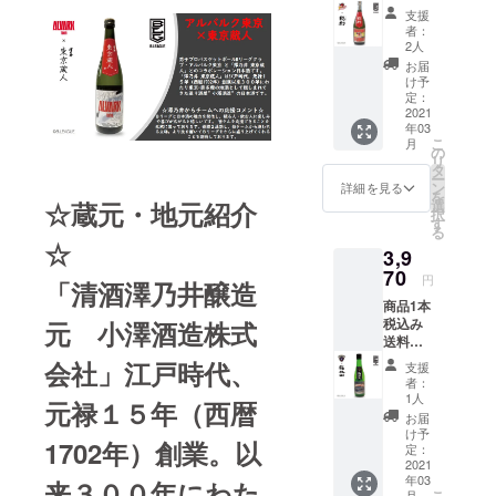
み+お礼
春酒
2019 全
1200
◎常
支援
のメー
造”は創
国燗酒
(g) 原材
者：
温・○
ル 男子
業 江戸
コンテ
2人
料：米
冷・
プロバ
末期・
ストプ
（国
お届
ロック
スケッ
元治２
レミア
け予
産）米
トボー
年。自
定：
ム燗酒
麹（国
ルBリー
2021
家精米
部門
産米）
年03
グクラ
した酒
金賞を
アル
こ
月
ブ・群
造好適
の
受賞し
コール
リ
馬クレ
米を使
タ
た日本
度数：
ー
インサ
い手造
ン
酒で
詳細を見る
13度 成
を
ンダー
りで、
選
☆蔵元・地元紹介
す。 保
分等 原
択
ズと
山廃酒
す
存方
料米：
る
「秘
母の純
法：常
麹：雄
☆
3,9
幻」と
米を始
温 製品
町
のコラ
70
め、特
サイ
掛：八
円
「清酒澤乃井醸造
ボレー
定名称
ズ：
反錦 精
商品1本
ション
酒のみ
72×72×
米歩
税込み
元 小澤酒造株式
日本酒
を醸造
298（m
合：麹
送料込
で
してい
m)
50%
み+お礼
す。”浅
ます。
会社」江戸時代、
1200(g)
掛60％
支援
のメー
間酒
保存方
原材
者：
日本酒
ル 男子
造”は創
法：常
1人
料：米
度：非
元禄１５年（西暦
プロバ
業150
温 製品
（国
お届
公開 酸
スケッ
年。北
サイ
け予
産）・
度：非
1702年）創業。以
トボー
に白根
定：
ズ：
米こう
公開 味
ルBリー
2021
山・草
86×86×
じ（国
わい
年03
グクラ
来３００年にわた
津温
276(m
産米）
マップ
こ
月