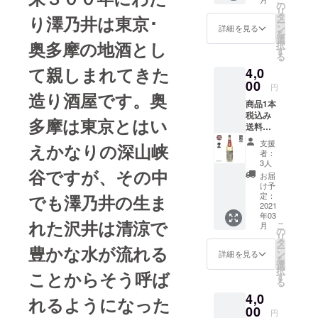
ブ 横
泉、南
の
m)
アル
：淡麗
リ
浜
に浅間
タ
1120(g)
り澤乃井は東京･
コール
旨口 お
ー
ビー・
山・北
ン
原材料:
詳細を見る
度数：
ススメ
を
コルセ
軽井沢
選
米（国
16% 成
の飲み
奥多摩の地酒とし
択
アーズ
と、風
す
産）
分等 原
方：
る
と「箱
光明媚
米こう
料米:美
冷・
て親しまれてきた
4,0
根山」
な有名
じ（国
山錦(変
ロック
とのコ
00
観光地
産米）
更の可
円
ラボ
造り酒屋です。奥
にに挟
アル
能性
商品1本
レー
まれた
コール
有） 精
税込み
ション
群馬県
度数:15
多摩は東京とはい
米歩
送料込
日本酒
長野原
度 成分
合:60%
み+お礼
です。
にて酒
等 原料
味わい
支援
えかなりの深山峡
のメー
"井上酒
作りを
米:夢吟
者：
マップ
ル 男子
造"は寛
してい
3人
香 精米
：濃醇
谷ですが、その中
プロバ
政元年
ます。
歩
お届
辛口 お
スケッ
の創業
保存方
け予
合:55%
ススメ
トボー
以来、
定：
でも澤乃井の生ま
法:常温
日本酒
の飲み
ルBリー
2021
七代、
製品サ
度:-2 酸
方：熱
年03
グクラ
二百年
イ
度:1.6
れた沢井は清涼で
燗・ぬ
こ
月
ブ・千
以上に
の
ズ:75×7
味わい
る燗・
リ
葉
わたっ
タ
5×275
マップ :
常温
ー
豊かな水が流れる
ジェッ
て酒匂
ン
（mm)
詳細を見る
やや濃
を
ツと
川流域
選
1200(g)
醇中口
択
ことからそう呼ば
「岩の
に広が
す
原材料:
おスス
る
井 山廃
る足柄
米（国
メの飲
4,0
純米大
平野大
れるようになった
産）・
み方:
吟」と
00
井の庄
米こう
冷・
円