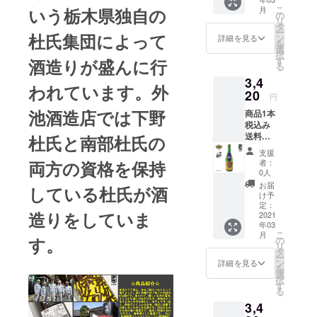
グクラ
年）創
ズ：
本酒
の飲み
こ
月
いう栃木県独自の
ブ・富
業。以
の
300×78
度：非
方:・常
リ
山グラ
来３０
タ
×300
公開 酸
温・
ー
ウジー
杜氏集団によって
０年に
ン
(mm)
詳細を見る
度：非
冷・
を
ズ と
わたり
選
1260(g)
公開 味
ロック
択
「苗加
東京･奥
す
原材
酒造りが盛んに行
わい
る
屋 純米
多摩の
料：
マッ
3,4
吟醸 玲
地酒と
米・米
プ：辛
われています。外
碧」と
20
して親
こうじ
口 オス
円
のコラ
しまれ
アル
スメの
池酒造店では下野
商品1本
ボレー
てきた
コール
飲み
税込み
ション
造り酒
度数：
方：冷
送料込
日本酒
杜氏と南部杜氏の
屋で
17度 成
／燗
み価格
です。
す。 保
分等 原
支援
+お礼の
保存方
存方
料米：
者：
両方の資格を保持
メール
法：常
法：常
0人
山田錦
男子プ
温 製品
温 製品
精米歩
お届
している杜氏が酒
ロバス
サイ
サイ
け予
合：
ケット
ズ： 79
定：
ズ:75×7
55% 日
造りをしていま
ボールB
2021
×79×28
5×300
本酒度
年03
リーグ
7 (mm)
(mm)
：＋４
こ
月
クラ
1300(g)
す。
の
1000(g)
酸度：
リ
ブ・レ
原材
タ
原材
２．０
ー
バンガ
料：米
ン
料：米
詳細を見る
味わい
を
北海道
（国
選
（国
マップ
択
と「千
産）、
す
産）、
：濃醇
る
歳鶴」
米こう
米麹
辛口 お
3,4
とのコ
じ（国
（国産
ススメ
ラボ