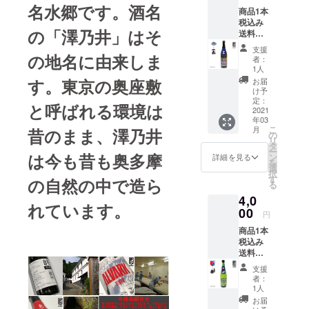
のコラ
で、箱
じ（国
ロック
名水郷です。酒名
商品1本
ボレー
根から
産米）
税込み
ション
の清涼
アル
の「澤乃井」はそ
送料込
日本酒
な冷気
コール
み+お礼
です。
と伏流
度数:１
支援
のメー
の地名に由来しま
「岩の
水、そ
５度 成
者：
ル 男子
井 山廃
して厳
1人
分等 原
プロバ
純米大
選され
す。東京の奥座敷
料米:国
お届
スケッ
吟」は
た原料
け予
産米 精
トボー
千葉県
定：
米を
米歩
と呼ばれる環境は
ルBリー
2021
御宿町
使って
合:50%
年03
グクラ
で日本
日本酒
日本酒
こ
月
昔のまま、澤乃井
ブ・茨
酒通の
の
を造り
度:＋1
リ
城ロ
方に根
タ
つづけ
酸度:1.5
ー
ボッツ
は今も昔も奥多摩
強い人
ン
ていま
詳細を見る
味わい
を
と「一
気があ
選
す。 保
マップ
択
品」と
る伝統
す
存方法:
の自然の中で造ら
:・淡麗
る
のコラ
醸造製
常温 製
辛口 お
4,0
ボレー
法の
品サイ
ススメ
れています。
ション
00
「山廃
ズ:190×
の飲み
円
日本酒
生酛」
260×33
方:・常
商品1本
で
と 「熟
0（mm)
温・冷
税込み
す。”吉
成古
7680(g)
送料込
久保酒
酒」に
原材料:
み+お礼
造”は寛
こだわ
米（国
支援
のメー
政二年
りのあ
産）、
者：
ル 男子
創業、
る蔵”岩
1人
米こう
プロバ
全国新
瀬酒
じ（国
お届
スケッ
酒鑑評