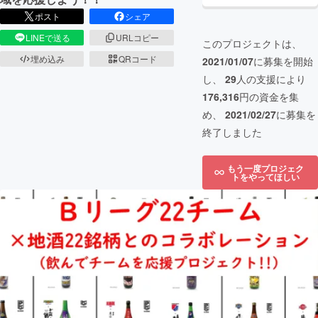
ポスト
シェア
LINEで送る
URLコピー
このプロジェクトは、
埋め込み
QRコード
2021/01/07
に募集を開始
し、
29
人の支援により
176,316
円の資金を集
め、
2021/02/27
に募集を
終了しました
もう一度プロジェク
トをやってほしい