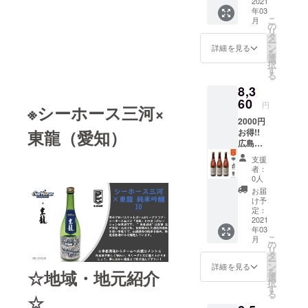
り豊か
礼の
2021
の形状
元 小
地で 文
らびわ
と一緒
仕込み
ており
年03
な味わ
メール!!
上 肩
澤酒造
久2年創
湖に流
に、バ
こ
作業を
月
ます ^-^
い、充
法律に
ラベル
の
株式会
業に創
れこむ
スケッ
リ
一緒に
☆商品
実を予
より20
にシワ
タ
社」江
業し、
川の数
トボー
ー
行いオ
説明☆
感させ
歳未満
が目立
ン
戸時
詳細を見る
代々受
は、大
ルと日
を
リジナ
シャン
る香
の酒類
つ可能
選
代、元
け継が
きな川
本酒の
択
ル清酒
パー
り。肩
の購入
性あり
す
禄１５
れてき
だけで
ツール
る
を作り
ニュに
肘はら
や飲酒
ますの
年（西
た酒造
も120以
から名
上げま
も負け
8,3
ずに飲
は禁止
でご了
暦1702
りの精
上もあ
古屋の
した。
ない、
める純
されて
60
承くだ
年）創
神と、
円
りま
未来を
※シーホース三河×
アルビ
泡の日
米の上
おり、
さい ☆
業。以
ご愛飲
す。 ☆
創造し
BB選手
本酒を
2000円
級酒で
酒類の
蔵元・
来３０
頂く多
生産者
ていき
の活躍
造りた
お得!!
東龍（愛知）
す。お
販売に
地元紹
０年に
くの
から
たいと
を長岡
いとい
広島ド
すすめ
は年齢
介☆
わたり
方々
チーム
思いま
市や後
う思い
ラゴン
料理：
確認が
「千歳
澤乃井
の、豊
支援
への応
す。 ③
援会、
から生
フライ
菜の花
義務付
鶴」は
は東京･
者：
かで幸
援コメ
チーム
企業、
まれた
ズ × 賀
のお浸
けられ
順調に
0人
奥多摩
福な暮
ント☆
へのコ
市ス
スパー
茂金秀
し、揚
ていま
生産を
の地酒
お届
らしに
地域密
メン
ポーツ
クリン
特別純
げ出し
す。 ※
伸ばし
け予
として
貢献し
着型球
ト：一
協会と
グ日本
米13
豆腐、
ラベル
定：
ていき
親しま
たいと
団『滋
度でも
とも
酒。特
（3本
2021
マグロ
の形状
まし
れてき
いう願
賀レイ
多くの
に、盛
年03
許を取
セッ
刺身、
上 肩
た。昭
た造り
いが込
クス
こ
勝利を
月
り上げ
得した
ト）+お
タコブ
ラベル
の
和34年
酒屋で
めらた
ター
リ
名古屋
応援し
酵母を
礼の
ツ、フ
にシワ
タ
には当
す。奥
酒蔵 ”若
ズ」と
ー
に持っ
ていま
使用
メール
キノト
が目立
ン
時国内
詳細を見る
多摩は
鶴酒造”
のコラ
を
て帰っ
☆地域・地元紹介
す。
し、ア
法律に
ウの天
つ可能
選
最大規
東京と
☆生産
ボ日本
択
てきて
ルコー
より20
ぷら
性あり
す
模の酒
はいえ
者から
酒を通
る
ほし
ル度数
歳未満
☆
保存方
ますの
造工場
かなり
チーム
じて、
い！！
低めで
の酒類