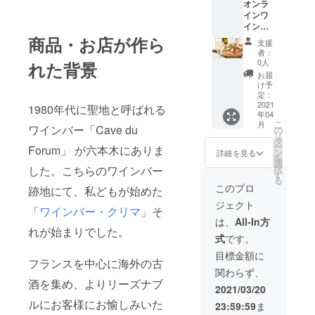
オンラ
きま
ワイン
インワ
す。 動
が届く
イン
画で
かは、
バー5回
は、プ
商品・お店が作ら
到着ま
支援
分の参
ロ
でのお
者：
加権で
ミュー
楽し
0人
れた背景
す。 事
ジシャ
み！心
お届
前にワ
ンや、
を込め
け予
インの
ワイン
定：
てセレ
お届け
2021
醸造に
クト致
1980年代に聖地と呼ばれる
年04
をしま
関わる
します♪
こ
月
す。 限
ワインバー「Cave du
方々が
の
動画内
リ
定公開
同じワ
タ
に演奏
ー
Forum」 が六本木にありま
アドレ
インを
ン
の紹介
詳細を見る
を
スによ
飲ん
選
もござ
択
した。こちらのワインバー
るオン
で、
す
いま
る
ライン
トーク
す。
このプロ
跡地にて、私どもが始めた
ワイン
してい
（酒販
ジェクト
バーご
ます。
免許番
「
ワインバー・クリマ
」そ
視聴で
どんな
号：麻
は、
All-In方
きま
ワイン
れが始まりでした。
法
式
です。
す。 動
が届く
1037）
画で
かは、
目標金額に
フランスを中心に海外の古
は、プ
到着ま
関わらず、
ロ
でのお
酒を集め、よりリーズナブ
ミュー
楽し
2021/03/20
ジシャ
み！心
ルにお客様にお愉しみいた
23:59:59
ま
ンや、
を込め