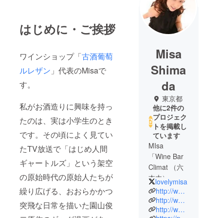
はじめに・ご挨拶
Misa
ワインショップ「
古酒葡萄
Shima
ルレザン
」代表のMisaで
da
す。
東京都
私がお酒造りに興味を持っ
他に2件の
プロジェク
たのは、実は小学生のとき
トを掲載し
です。その頃によく見てい
ています
MIsa
たTV放送で「はじめ人間
「Wine Bar
ギャートルズ」という架空
Climat （六
の原始時代の原始人たちが
本木）」
lovelymisa
オーナーマ
繰り広げる、おおらかかつ
http://www.climat.org/
ダム
http://www.le-raisin.jp/
突飛な日常を描いた園山俊
http://www.climat.org/auction/
おとめ座・O