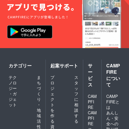
カテゴリー
起案サポート
サ
CAMP
ー
FIRE
テク
ま
プ
ス
ビ
につい
ノロ
ち
ロ
タ
ス
て
ジー
づ
ジ
ッ
・ガ
く
ェ
フ
CAM
CAMP
ジェ
り
ク
に
PFI
FIREと
ット
・
ト
相
RE
は
地
を
談
CAM
あんし
域
作
す
PFI
ん・安
活
る
る
RE
全への
性
資