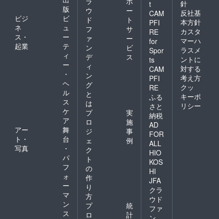
ラ
ポ
針
t
版
ウ
ー
反社基
CAM
ビジ
ビ
ド
ト
本方針
PFI
ネ
ュ
フ
サ
カスタ
RE
ス・
ー
ァ
ー
マーハ
for
起業
テ
ン
ビ
ラスメ
Spor
ィ
デ
ス
ントに
ts
ー
ィ
対する
CAM
・
ン
考え方
PFI
ヘ
グ
クッ
RE
ル
と
キーポ
ふる
ス
は
リシー
さと
ケ
プ
実
納税
ア
ロ
施
AD
アー
舞
ジ
事
FOR
ト・
台
ェ
例
ALL
写真
・
ク
HIO
パ
ト
KOS
フ
の
HI
ォ
作
JFA
ー
り
クラ
マ
方
ウド
ン
プ
統
ファ
ス
ロ
計
ン