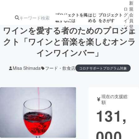
新
ロ
規
グ
会
プロジェクトを掲
はじ
プロジェクト
/
載するには
める
をさがす
イ
員
ン
登
ワインを愛する者のためのプロジェ
録
クト「ワインと音楽を楽しむオンラ
インワインバー」
人気のプロ
注目のリ
注目の新着プロ
募集終了が近いプ
もうすぐ公開
ジェクト
ターン
ジェクト
ロジェクト
されます
Misa Shimada
フード・飲食店
コロナサポートプログラム対象
アート・写真
音楽
現在の支援総
テクノロジー・ガジェット
ゲーム・サ
額
131,
映像・映画
書籍・雑誌
000
ビジネス・起業
チャレンジ