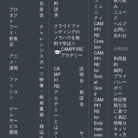
コ
取り組
化
料
ミュ
み
プロ
音
請
ニ
ニュー
ダク
楽
求
ティ
ス
ト
CAM
ヘルプ
クラウドファ
フー
チ
PFI
お問い
ンディングの
ド・
ャ
RE
合わせ
ノウハウを無
飲食
レ
Crea
料で学ぼう
店
ン
tion
各種規定
CAMPFIRE
ジ
CAM
アカデミー
アニ
ス
利用規
PFI
メ・
ポ
約
RE
漫画
ー
CA
説
細則
for
ツ
MP
明
プライ
Soci
ファ
映
FI
会
バシー
al
ッ
像
RE
・
ポリ
Goo
ショ
・
ア
相
シー
d
ン
映
カ
談
特定商
CAM
画
デ
会
取引法
PFI
ゲー
書
ミ
に基づ
RE
ム・
籍
ー
く表記
for
サー
・
と
情報セ
Ente
ビス
雑
は
キュリ
rtain
開発
誌
ク
サ
ティ方
men
出