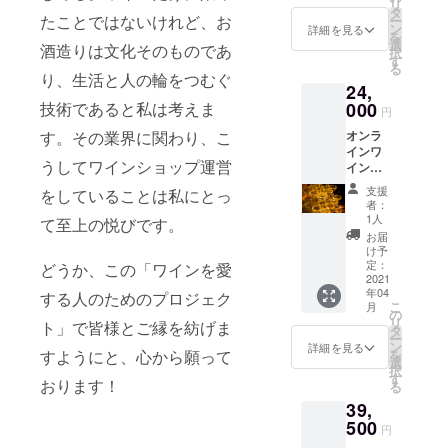
リ
定公開
ンや、
タ
たことではないけれど、お
ー
アドレ
ミード
ン
詳細を見る
を
スによ
酒の醸
選
酒造りは文化そのものであ
択
るオン
造に関
す
る
ライン
わる
り、生活と人の輪をつむぐ
24,
ワイン
方々が
バーご
000
技術であると私は考えま
同じ
円
視聴で
ミード
オンラ
す。その業界に関わり、こ
きま
酒を飲
インワ
す。 動
んで、
うしてワインショップ運営
イン
画で
トーク
バー3回
は、プ
してい
支援
をしていることは私にとっ
分の参
ロ
ます。
者：
加権で
ミュー
動画内
1人
て至上の悦びです。
す。 事
ジシャ
に演奏
お届
前にワ
ンや、
の紹介
け予
インの
ワイン
定：
もござ
どうか、この「ワインを愛
お届け
2021
醸造に
いま
年04
をしま
する人のためのプロジェク
関わる
す。 ぜ
こ
月
す。 限
方々が
の
ひお楽
リ
ト」で皆様とご縁を紡げま
定公開
同じワ
タ
しみに♪
ー
アドレ
インを
ン
（酒販
詳細を見る
を
すようにと、心から願って
スによ
飲ん
選
免許番
択
るオン
で、
す
号：麻
おります！
る
ライン
トーク
法
39,
ワイン
してい
1037）
バーご
500
ます。
円
視聴で
どんな