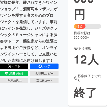
皆様に長年、愛されてきたワイン
円
ショップ「古酒葡萄ルレザン」が
まちづくり・地域活性化
ワインを愛する者のためのプロ
ジェクトを発信しています。事前
CAMPFIRE for Social Good
CAMPFIRE Creation
43%
にワインを発送し、ジャズやクラ
CAMPFIREふるさと納税
machi-ya
コミュニティ
目標金額は
シックのミュージシャンによる演
300,000円
奏やトーク、醸造家からの遠隔に
よる説明やご挨拶など、オンライ
支援者数
12
人
ンワインバーとして、ご支援いた
だいた皆様にお届け致します！
ポスト
シェア
LINEで送る
URLコピー
募集終了まで残
り
埋め込み
QRコード
終了