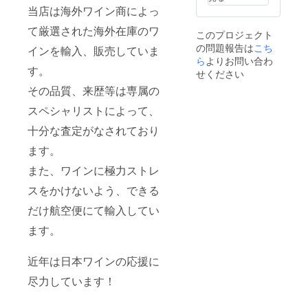
す。
当店は海外ワイン商によっ
（酒販
免許番
て厳選された海外在庫のワ
このプロジェクト
号：麻
の問題報告は
こち
法
インを輸入、販売していま
1037）
ら
よりお問い合わ
す。
※写真の
せください
お料理
その品質、来歴等は専属の
は含ま
れてお
スペシャリストによって、
りませ
ん。
十分な査定がなされており
ます。
また、ワインに極力ストレ
スをかけないよう、できる
だけ航空便にて輸入してい
ます。
近年は日本ワインの応援に
尽力しています！