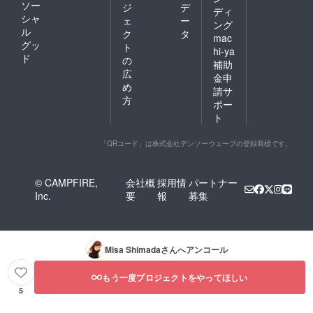
ソー
ジ
デ
ディ
シャ
ェ
ー
ング
ル
ク
タ
mac
グッ
ト
hi-ya
ド
の
補助
広
金申
め
請サ
方
ポー
ト
「QRコード」は株式会社デンソーウェーブの登録商標です。
© CAMPFIRE,
会社概
採用情
パートナー
Inc.
要
報
募集
Misa Shimada
さんへアンコール
もう一度プロジェクトをやってほしい
5