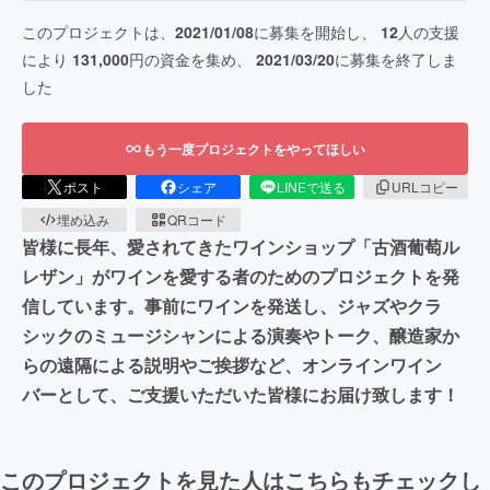
このプロジェクトは、
2021/01/08
に募集を開始し、
12
人の支援
により
131,000
円の資金を集め、
2021/03/20
に募集を終了しま
した
もう一度プロジェクトをやってほしい
ポスト
シェア
LINEで送る
URLコピー
埋め込み
QRコード
皆様に長年、愛されてきたワインショップ「古酒葡萄ル
レザン」がワインを愛する者のためのプロジェクトを発
信しています。事前にワインを発送し、ジャズやクラ
シックのミュージシャンによる演奏やトーク、醸造家か
らの遠隔による説明やご挨拶など、オンラインワイン
バーとして、ご支援いただいた皆様にお届け致します！
このプロジェクトを見た人はこちらもチェックし