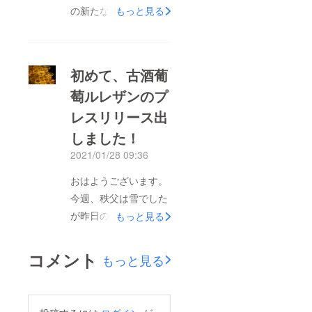
の新たな試みであるク
もっと見る
きました皆様の期待に
ラウドファンディン
しっかりと応えられる
グ、本日が最終日で
ように、今後も続けて
す！現在、ワイン
いきますので宜しくお
初めて、古酒葡
バー・クリマ出演の
願い致します。現在、
萄ルレザンのプ
ミュージシャンとの収
動画を編集中ですが、
レスリリース出
録を3本ほど収録しま
４月中のお届けを予定
した。ご自宅やご指定
しました！
しておりますので、し
の場所にワインが届
ばらくお待たせ致しま
2021/01/28 09:36
き、限定視聴アドレス
すが楽しみにご期待く
おはようございます。
にて、ミュージシャン
ださいませ♪
今週、秩父は雪でした
のトークやLIVEが楽し
が昨日の日中が暖か
もっと見る
める、オンラインワイ
かったので日陰の雪も
ンバーです。どうぞ宜
ほぼとけました。武甲
しくお願い致します
コメント
もっと見る
山は相変わらず雪景色
♪https://camp-
ですが。古酒葡萄ルレ
fire.jp/projects/view/35
ザンのクラファン、初
9608?