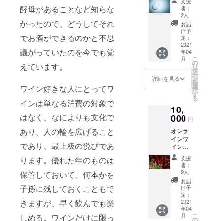
支援
分の参
酵母があることなど知らな
者：
好きなので
加権で
2人
お店ではピ
す。 事
かったので、どうしてそれ
お届
前にお
アノを用い
け予
でお酒ができるのかと不思
飲み物
定：
て定期的に
（蜂蜜
2021
議がっていたのを今でも覚
年04
生演奏が催
から
こ
月
造った
の
されてい
えています。
リ
ミード
タ
ー
る。 「映画
酒）の
ン
詳細を見る
を
お届け
に出てくる
選
ワイン好きな人にとってワ
択
をしま
す
ワイン」と
る
す。 限
インは単なる消費の対象で
いうテーマ
10,
定公開
アドレ
はなく、なによりも文化で
000
でセミナー
円
スによ
講師や、ワ
あり、人の輪を広げること
オンラ
るオン
インワ
イン雑誌
ライン
であり、最上級の悦びであ
イン
ワイン
「WINE-
バー1回
バーご
支援
ります。優れた年のものは
WHAT
分の参
視聴で
者：
加権で
きま
online」に
9人
保管しておいて、何本かを
す。 事
す。 動
お届
て、ワイン
前にワ
画で
子孫に残しておくこともで
け予
ライターと
インの
は、プ
定：
お届け
2021
きますが、早く飲んでも楽
ロ
しても活動
年04
をしま
ミュー
こ
月
しめる。ワインだけに限っ
す。 限
ジシャ
の