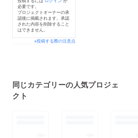
投稿するには
ログイン
が
めてプレスリリース出
list=food_last_spurtク
必要です。
しました！いつも応援
プロジェクトオーナーの承
ラファンは本日、3月
認後に掲載されます。承認
いただき、ありがとう
20日迄です。23時59
された内容を削除すること
ございます！
分までの受付なので、
はできません。
https://www.value-
どうぞよろしくお願い
※投稿する際の注意点
press.com/pressrelea
いたしますm(._.)mち
se/263168
なみに、収録済みの方
は、飯田さつき（Vo）
山田メイ（Pf）浜田ゆ
き(Vo) 里見紀子
（Vn）くぼなつみ
同じカテゴリーの人気プロジェ
（Pf）になります。だ
クト
んだん私も、楽しみな
がら収録できるように
なってきたので、もっ
と撮りたいな♪