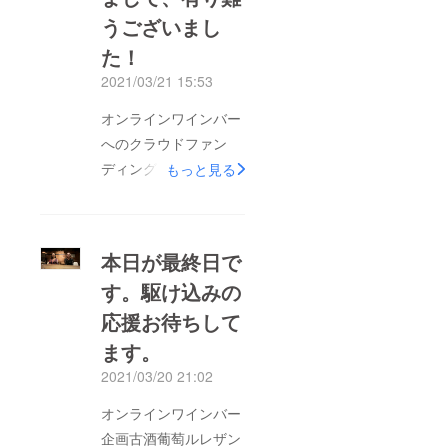
うございまし
た！
2021/03/21 15:53
オンラインワインバー
へのクラウドファン
ディングにご参加いた
もっと見る
だきまして、有り難う
ございました。実は、
この企画にご興味を
本日が最終日で
もっていただいた日本
す。駆け込みの
最大級の福利厚生クラ
応援お待ちして
ブからお問合せいただ
きまして、今後は提携
ます。
していくことになりま
2021/03/20 21:02
した。やはり、挑戦し
オンラインワインバー
たことに意味はありま
企画古酒葡萄ルレザン
した！応援していただ