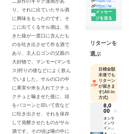
https://peraichi.com/landing_pages/view/passion-winery
二原作のギャグ漫画があ
型
https://www.wine-what.jp/web%20writers/43202
塩尻ワイン
り、それに出ていたサル酒
メッセー
大学在籍
ジを送る
に興味をもったのです。そ
中。出身校:
こに出てくるサル酒は、生
一ノ蔵日本
酒大学。
きた猿が一度口に含んだも
リターンを
のを吐き出させて作る酒で
カリフォル
あり、主人公ゴンの父親の
選ぶ
ニアに高校
留学してい
大好物で、マンモー(マンモ
たときにナ
目標金額
ス)狩りの後などによく飲ん
パ・ヴァ
未達でも
でいました。サルの口の中
リターン
レーにある
が届きま
に果実や米を入れてクチュ
ワイナリー
す
(All-in
のお手伝い
クチュと噛ませた後に、頭
方式)
を経験した
8,0
をパコーンと叩いて壺など
ことからワ
00
円
に吐き出させ、それを保存
インに興味
オンラ
を持ちはじ
して発酵させたものがサル
インワ
める。 音楽
イン
酒です。その頃は唾の中に
バー1回
とワインが