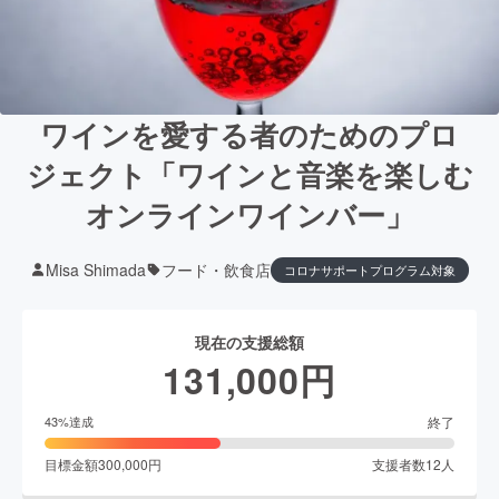
ワインを愛する者のためのプロ
ジェクト「ワインと音楽を楽しむ
オンラインワインバー」
Misa Shimada
フード・飲食店
コロナサポートプログラム対象
現在の支援総額
131,000
円
終了
43
%達成
目標金額
300,000
円
支援者数
12
人