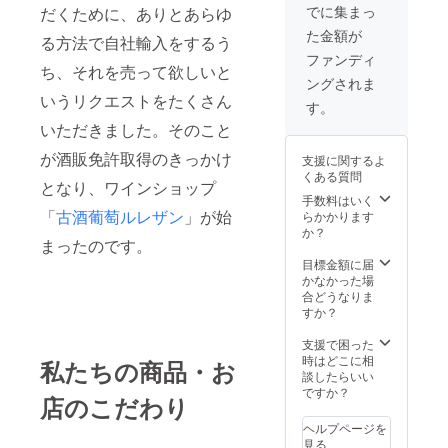
ワイン
てセレ
でに集まっ
だくために、ありとあらゆ
醸造に
クト致
た金額が
関わる
します♪
る方法で自社輸入をするう
方々が
動画内
ファンディ
同じワ
ち、それを売って欲しいと
に演奏
ングされま
インを
の紹介
いうリクエストをたくさん
飲ん
もござ
す。
で、
いま
いただきました。そのこと
トーク
す。
してい
（酒販
が酒販免許取得のきっかけ
支援に関するよ
ます。
免許番
くある質問
どんな
号：麻
となり、ワインショップ
ワイン
法
手数料はいく
が届く
「
古酒葡萄ルレザン
」が始
1037）
らかかります
かは、
か？
まったのです。
到着ま
でのお
目標金額に届
楽し
かなかった場
み！心
合どうなりま
を込め
すか？
てセレ
クト致
支援で困った
します♪
時はどこに相
私たちの商品・お
動画内
談したらいい
に演奏
ですか？
店のこだわり
の紹介
もござ
ヘルプページを
いま
見る