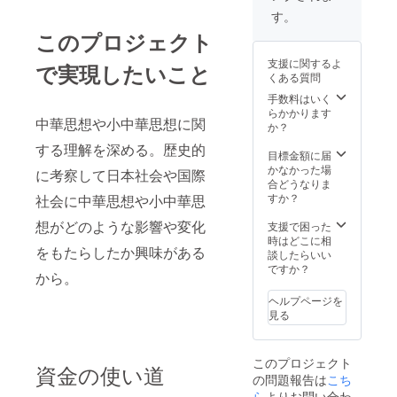
す。
このプロジェクト
支援に関するよ
で実現したいこと
くある質問
手数料はいく
らかかります
中華思想や小中華思想に関
か？
する理解を深める。歴史的
目標金額に届
かなかった場
に考察して日本社会や国際
合どうなりま
すか？
社会に中華思想や小中華思
想がどのような影響や変化
支援で困った
時はどこに相
をもたらしたか興味がある
談したらいい
ですか？
から。
ヘルプページを
見る
このプロジェクト
資金の使い道
の問題報告は
こち
ら
よりお問い合わ