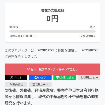
現在の支援総額
0
円
終了
0
%達成
目標金額
4,630,000
円
支援者数
0
人
このプロジェクトは、
2020/12/29
に募集を開始し、
2021/02/26
に募集を終了しました
もう一度プロジェクトをやってほしい
ポスト
シェア
LINEで送る
URLコピー
埋め込み
QRコード
防衛省、外務省、経済産業省、警察庁他日本政府刊行物
等から情報収集し、現代の中華思想や小中華思想の調査
研究を行います。