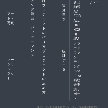
は
リシー
さと
ケ
プ
実
納税
ア
ロ
施
AD
アー
舞
ジ
事
FOR
ト・
台
ェ
例
ALL
写真
・
ク
HIO
パ
ト
KOS
フ
の
HI
ォ
作
JFA
ー
り
クラ
マ
方
ウド
ン
プ
統
ファ
ス
ロ
計
ン
ソー
ジ
デ
ディ
シャ
ェ
ー
ング
ル
ク
タ
mac
グッ
ト
hi-ya
ド
の
補助
広
金申
め
請サ
方
ポー
ト
「QRコード」は株式会社デンソーウェーブの登録商標です。