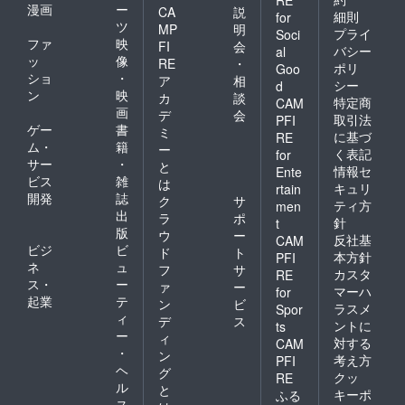
漫画
ー
CA
説
細則
for
ツ
MP
明
プライ
Soci
ファ
映
FI
会
バシー
al
ッ
像
RE
・
ポリ
Goo
ショ
・
ア
相
シー
d
ン
映
カ
談
特定商
CAM
画
デ
会
取引法
PFI
ゲー
書
ミ
に基づ
RE
ム・
籍
ー
く表記
for
サー
・
と
情報セ
Ente
ビス
雑
は
キュリ
rtain
開発
誌
ク
サ
ティ方
men
出
ラ
ポ
針
t
版
ウ
ー
反社基
CAM
ビジ
ビ
ド
ト
本方針
PFI
ネ
ュ
フ
サ
カスタ
RE
ス・
ー
ァ
ー
マーハ
for
起業
テ
ン
ビ
ラスメ
Spor
ィ
デ
ス
ントに
ts
ー
ィ
対する
CAM
・
ン
考え方
PFI
ヘ
グ
クッ
RE
ル
と
キーポ
ふる
ス