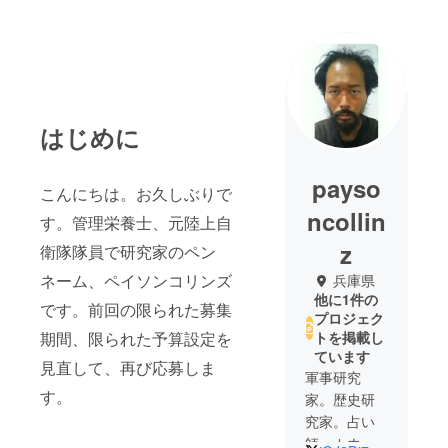
はじめに
payso
こんにちは。お久しぶりで
ncollin
す。管理栄養士、元陸上自
z
衛隊隊員で研究家のペン
ネーム、ペイソンコリンズ
兵庫県
他に1件の
です。前回の限られた募集
プロジェク
期間、限られた予算設定を
トを掲載し
ています
見直して、再び応募しま
軍事研究
す。
家。歴史研
究家。占い
師。カウン