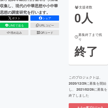
収集し、現代の中華思想や小中華
支援者数
まちづくり・地域活性化
0
人
思想の調査研究を行います。
ポスト
シェア
CAMPFIRE for Social Good
CAMPFIRE Creation
LINEで送る
URLコピー
CAMPFIREふるさと納税
machi-ya
コミュニティ
埋め込み
QRコード
募集終了まで残
り
終了
このプロジェクトは、
2020/12/29
に募集を開始
し、
2021/02/26
に募集を
終了しました
もう一度プロジェク