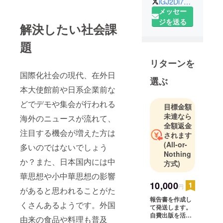
iGJ2Di7cOh3QKg7
セラー。危
メッセー
機コンサル
ジを送る
解決したい社会課
タント。防
災コンサル
題
タント。防
リターンを
犯コンサル
国際化社会の現代、在外日
タント。管
選ぶ
理栄養士。
本大使館前や日系企業前な
元陸上自衛
どでデモや集会が行われる
目標金額
隊隊員。
未達なら
海外のニュースが流れて、
全額返金
注目する機会が増えた方は
されます
(All-or-
多いのではないでしょう
Nothing
か？また、日本国内には中
方式)
華思想や小中華思想の影響
10,000
円
があると思われることがた
報告書を作成し
くさんあるようです。外国
て発送します。
自費出版を活用
由来の食品や料理も普及
予定。ゆうメー