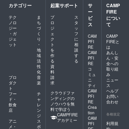
カテゴリー
起案サポート
サ
CAMP
ー
FIRE
テク
ま
プ
ス
ビ
につい
ノロ
ち
ロ
タ
ス
て
ジー
づ
ジ
ッ
・ガ
く
ェ
フ
CAM
CAMP
ジェ
り
ク
に
PFI
FIREと
ット
・
ト
相
RE
は
地
を
談
CAM
あんし
域
作
す
PFI
ん・安
活
る
る
RE
全への
性
資
コ
取り組
化
料
ミュ
み
プロ
音
請
ニ
ニュー
ダク
楽
求
ティ
ス
ト
CAM
ヘルプ
クラウドファ
フー
チ
PFI
お問い
ンディングの
ド・
ャ
RE
合わせ
ノウハウを無
飲食
レ
Crea
料で学ぼう
店
ン
tion
各種規定
CAMPFIRE
ジ
CAM
アカデミー
アニ
ス
利用規
PFI
メ・
ポ
約
RE