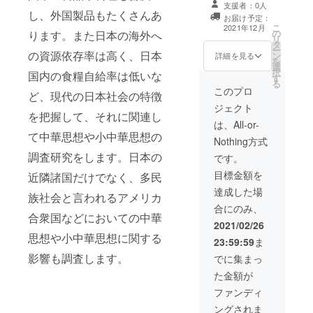
支援者：0人
ルにて発送予
し、外国製品もたくさんあ
お届け予定：
定。
こ
2021年12月
の
ります。また日本の海外へ
リ
タ
ー
の資源依存率は高く、日本
ン
詳細を見る
を
選
択
国内の食糧自給率は低いな
す
る
このプロ
ど、現代の日本社会の特徴
ジェクト
を把握して、それに関連し
は、All-or-
て中華思想や小中華思想の
Nothing方式
調査研究をします。日本の
です。
目標金額を
近隣諸国だけでなく、多民
達成した場
族社会と言われるアメリカ
合にのみ、
合衆国などにおいての中華
2021/02/26
思想や小中華思想に関する
23:59:59
ま
影響も調査します。
でに集まっ
た金額が
ファンディ
ングされま