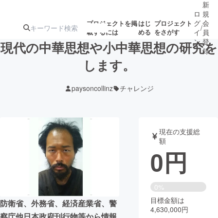
新
ロ
規
グ
会
プロジェクトを掲
はじ
プロジェクト
/
載するには
める
をさがす
イ
員
ン
登
現代の中華思想や小中華思想の研究を
録
します。
人気のプロ
注目のリ
注目の新着プロ
募集終了が近いプ
もうすぐ公開
paysoncollinz
チャレンジ
ジェクト
ターン
ジェクト
ロジェクト
されます
アート・写真
音楽
現在の支援総
額
0
円
テクノロジー・ガジェット
ゲーム・サ
映像・映画
書籍・雑誌
0%
目標金額は
防衛省、外務省、経済産業省、警
4,630,000円
ビジネス・起業
チャレンジ
察庁他日本政府刊行物等から情報