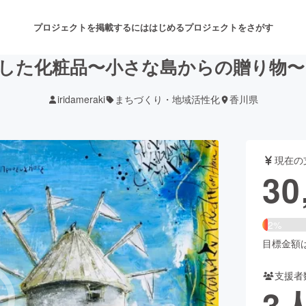
プロジェクトを掲載するには
はじめる
プロジェクトをさがす
した化粧品〜小さな島からの贈り物
iridameraki
まちづくり・地域活性化
香川県
注目のリターン
注目の新着プロジェクト
募集終了が近いプロジェクト
も
現在の
音楽
舞台・パフォーマンス
30
ゲーム・サービス開発
フード・飲食店
2%
書籍・雑誌出版
アニメ・漫画
目標金額は1
支援者
チャレンジ
ビューティー・ヘルスケ
3