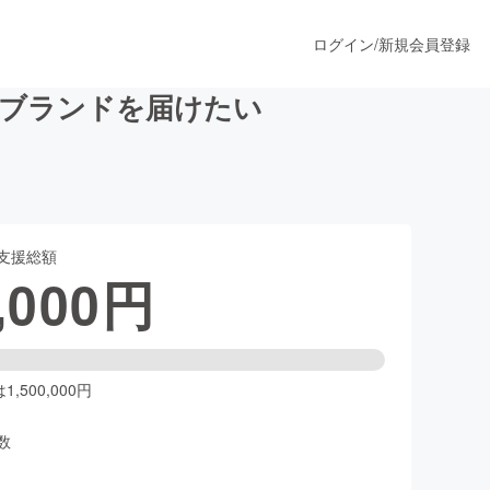
ログイン
/
新規会員登録
〜ブランドを届けたい
うすぐ公開されます
支援総額
プロダクト
,000
円
ファッション
スポーツ
,500,000円
数
ア
ソーシャルグッド
人