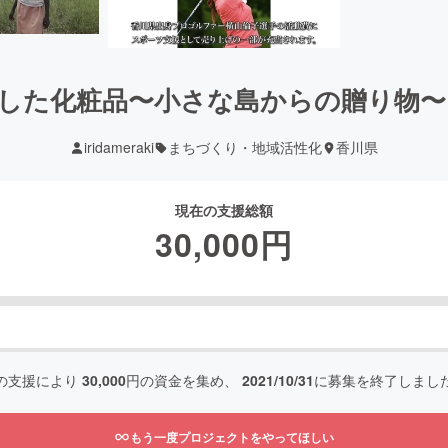
した化粧品〜小さな島からの贈り物
iridameraki
まちづくり・地域活性化
香川県
現在の支援総額
30,000
円
の支援により
30,000
円の資金を集め、
2021/10/31
に募集を終了しまし
もう一度プロジェクトをやってほしい