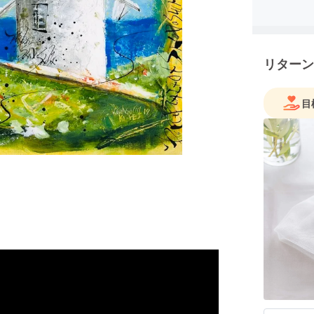
保持資格
リターン
目