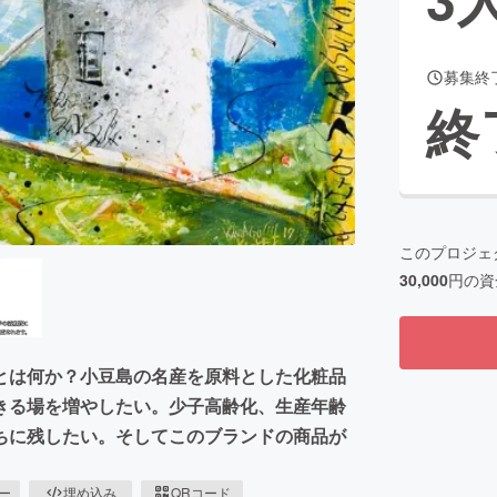
募集終
CAMPFIRE for Social Good
CAMPFIRE Creation
終
CAMPFIREふるさと納税
machi-ya
コミュニティ
このプロジェ
30,000
円の資
とは何か？小豆島の名産を原料とした化粧品
きる場を増やしたい。少子高齢化、生産年齢
ちに残したい。そしてこのブランドの商品が
ピー
埋め込み
QRコード