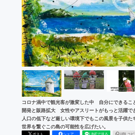
まちづくり・地域活性化
コロナ渦中で観光客が激変した中 自分にできるこ
開発と販路拡大 女性やアスリートがもっと活躍で
人口の低下など厳しい環境下でもこの風景を子供た
世界を繋ぐこの島の可能性を広げたい。
ポスト
シェア
LINEで送る
URLコ