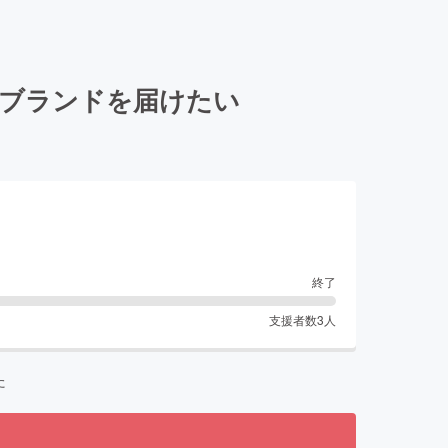
〜ブランドを届けたい
終了
支援者数
3
人
た