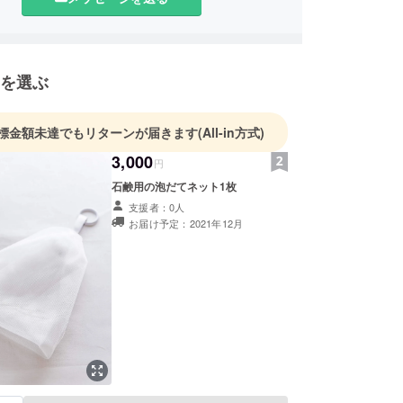
 管理美容師 認定講師資格
を選ぶ
標金額未達でもリターンが届きます
(All-in方式)
3,000
円
石鹸用の泡だてネット1枚
支援者：0人
お届け予定：2021年12月