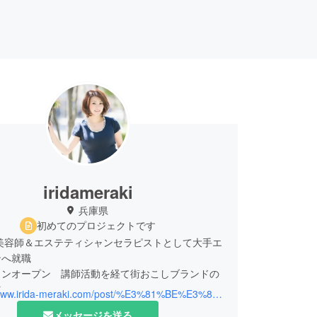
iridameraki
兵庫県
初めてのプロジェクトです
 美容師＆エステティシャンセラピストとして大手エ
ンへ就職
ロンオープン 講師活動を経て街おこしブランドの
立
https://www.irida-meraki.com/post/%E3%81%BE%E3%81%A1%E3%81%8A%E3%81%93%E3%81%97%E3%83%96%E3%83%A9%E3%83%B3%E3%83%89%E3%80%8Eirida-meraki-%E3%80%8F%E3%80%9C%E5%B0%8F%E3%81%95%E3%81%AA%E5%B3%B6%E3%81%8B%E3%82%89%E3%81%AE%E8%B4%88%E3%82%8A%E7%89%A9%E3%80%9C
メッセージを送る