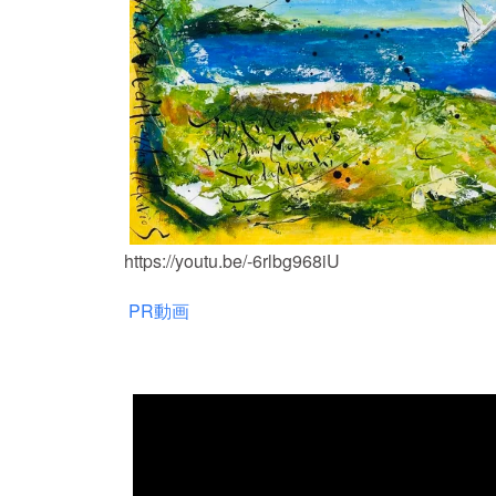
https://youtu.be/-6rlbg968iU
PR動画