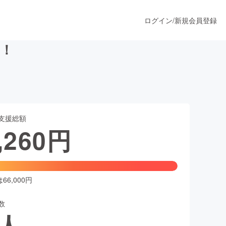
ログイン
/
新規会員登録
！
うすぐ公開されます
支援総額
プロダクト
,260
円
ファッション
スポーツ
6,000円
数
ア
ソーシャルグッド
人