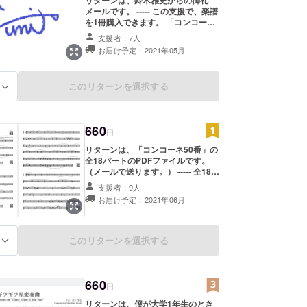
メールです。 ----- この支援で、楽譜
を1冊購入できます。 「コンコーネ
50番」の値段は、660円です。
支援者：7人
お届け予定：2021年05月
このリターンを選択する
る
660
円
リターンは、「コンコーネ50番」の
全18パートのPDFファイルです。
（メールで送ります。） ----- 全18
パートとは、下記の楽器です。 【木
支援者：9人
管楽器】 ピッコロ、フルート、オー
お届け予定：2021年06月
ボエ、バスーン、エスクラリネッ
ト、クラリネット、アルトクラリ
ネット、バスクラリネット、ソプラ
ノサックス、アルトサックス、テ
このリターンを選択する
る
ナーサックス、バリトンサックス。
【金管楽器】 トランペット、ホル
ン、トロンボーン、ユーフォニア
ム、チューバ。 【弦楽器】 ストリ
660
円
ングベース ----- この支援で、楽譜を
1冊購入できます。
リターンは、僕が大学1年生のとき