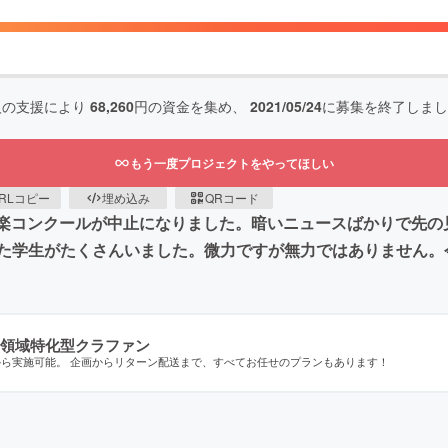
人の支援により
68,260
円の資金を集め、
2021/05/24
に募集を終了しまし
もう一度プロジェクトをやってほしい
RLコピー
埋め込み
QRコード
吹奏楽コンクールが中止になりました。暗いニュースばかりで先
た学生がたくさんいました。微力ですが無力ではありません。
領域特化型クラファン
から実施可能。 企画からリターン配送まで、すべてお任せのプランもあります！