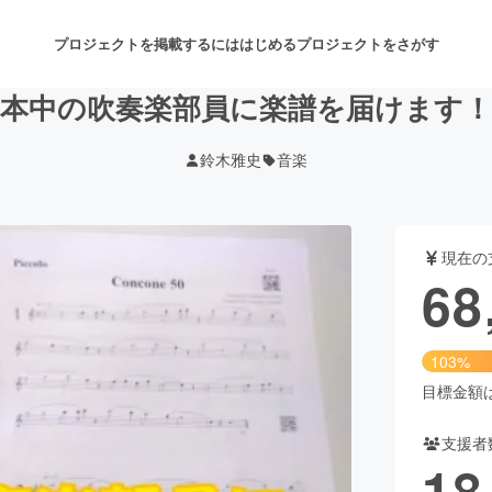
プロジェクトを掲載するには
はじめる
プロジェクトをさがす
日本中の吹奏楽部員に楽譜を届けます！
鈴木雅史
音楽
注目のリターン
注目の新着プロジェクト
募集終了が近いプロジェクト
も
現在の
音楽
舞台・パフォーマンス
68
ゲーム・サービス開発
フード・飲食店
103%
書籍・雑誌出版
アニメ・漫画
目標金額は6
支援者
チャレンジ
ビューティー・ヘルスケ
18