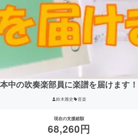
日本中の吹奏楽部員に楽譜を届けます！
鈴木雅史
音楽
現在の支援総額
68,260
円