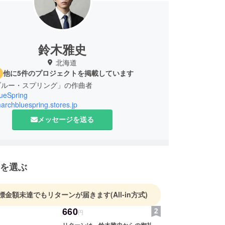
鈴木雅史
北海道
他に5件のプロジェクトを掲載しています
ブルー・スプリング」の作曲者
ueSpring
marchbluespring.stores.jp
メッセージを送る
を選ぶ
標金額未達でもリターンが届きます
(All-in方式)
660
円
リターンは、鈴木雅史からの御礼