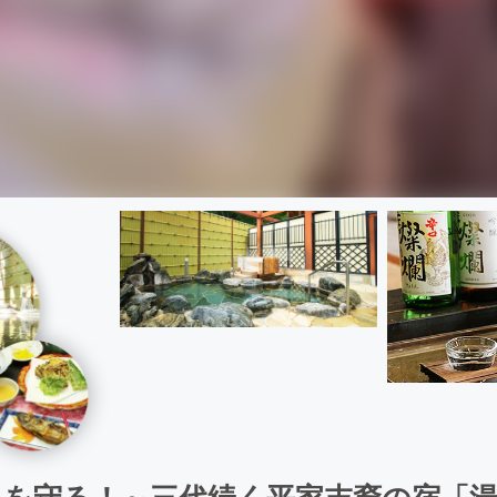
史を守る！～三代続く平家末裔の宿「湯