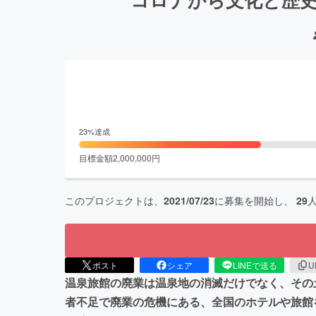
23
%達成
目標金額
2,000,000
円
このプロジェクトは、
2021/07/23
に募集を開始し、
29
ポスト
シェア
LINEで送る
U
温泉旅館の廃業は温泉地の消滅だけでなく、その
者不足で廃業の危機にある、全国のホテルや旅館