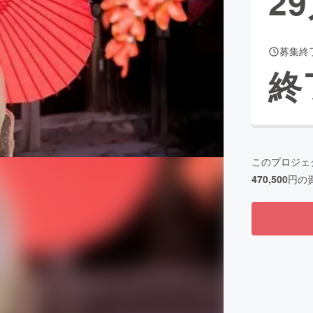
29
募集終
CAMPFIRE for Social Good
CAMPFIRE Creation
終
CAMPFIREふるさと納税
machi-ya
コミュニティ
このプロジェ
470,500
円の