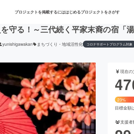
プロジェクトを掲載するには
はじめる
プロジェクトをさがす
史を守る！～三代続く平家末裔の宿「湯
yunishigawakan
まちづくり・地域活性化
コロナサポートプログラム対象
注目のリターン
注目の新着プロジェクト
募集終了が近いプロジェクト
も
現在の
音楽
舞台・パフォーマンス
47
ゲーム・サービス開発
フード・飲食店
23%
書籍・雑誌出版
アニメ・漫画
目標金額は2
支援者
チャレンジ
ビューティー・ヘルスケ