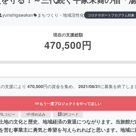
yunishigawakan
まちづくり・地域活性化
コロナサポートプログラム対象
現在の支援総額
470,500
円
人の支援により
470,500
円の資金を集め、
2021/08/31
に募集を終了しま
もう一度プロジェクトをやってほしい
RLコピー
埋め込み
QRコード
土地の文化と歴史、地域経済の衰退につながります。当旅館だ
を営む事業主に勇気と希望を与えられればと思います。地域に