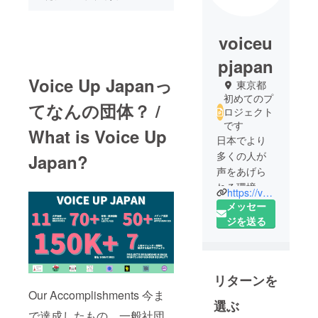
voiceu
pjapan
Voice Up Japanっ
東京都
初めてのプ
てなんの団体？ /
ロジェクト
です
What is Voice Up
日本でより
多くの人が
Japan?
声をあげら
れる環境を
https://voiceupjapan.org/
作ること。
メッセー
ジェンダー
ジを送る
の平等を目
指すこと。
Our vision is
リターンを
to create a
Our Accomplishments 今ま
more gender
選ぶ
equal society
で達成したもの 一般社団