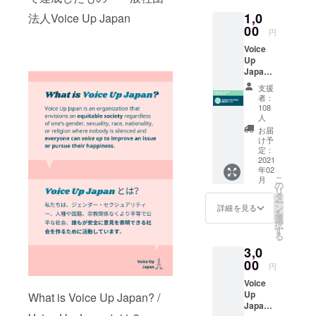
where
1,0
法人Voice Up Japan
people feel
00
円
safe to voice
Voice
up.
Up
Japan
Support
政治的活
支援
er 御礼
者：
動、意識の
のメー
108
ルを送
拡散、 コ
人
らせて
お届
ミュニ
いただ
け予
ティーづく
きま
定：
2021
す。 We
りを通し
年02
will be
こ
て、 日本の
月
sending
の
リ
社会を平等
you a
タ
ー
thank
ン
詳細を見る
にしていき
を
you
選
択
ます。
email
す
る
on
We are
3,0
behalf
working
00
of our
円
towards a
team
Voice
more equal
Up
What is Voice Up Japan? /
society in
Japan