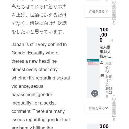
意） We
sending
Yamam
の
online
リ
will be
you a
私たちはこれらに怒りの声
oto. The
タ
and
ー
publishi
thank
talk will
ン
詳細を見る
face-to-
を
を上げ、世論に訴えるだけ
ng your
you
be
選
face
択
name
email
organiz
す
meet
でなく、解決に向けた対話
る
on our
on
ed via
up, but
100
website
behalf
ZOOM.
をしたいと思っています。
you are
as a
of our
,00
Further
respon
VUJ
team お
more,
0
sible to
円
Super
名前を
you
Japan is still very behind in
cover
FIghter(
ウェブ
法人様
have
the
Optiona
サイト
用 法人
Gender Equality where
access
transpo
l) ※支援
にVUJ
様用(法
to both
rtation
theres a new headline
時、必
ULTRA
人用書
the
fees
支援
ず備考
FIGHTE
類を希
online
者：
necess
almost every other day
欄に名
R記載さ
望の場
and
0人
ary.
前の記
せてい
合には
face-to-
お届
whether it's regarding sexual
載を希
ただき
voiceup
face
け予
望する
ます。
japan@
meet
定：
violence, sexual
か、ま
（任
gmail.c
2021
up.
年02
たご希
意） We
omに連
Valid
harassment, gender
こ
月
望の名
will be
絡をい
2021
の
リ
inequality , or a sexist
前をご
publishi
ただけ
May
タ
ー
記入く
ng your
たら、
until
ン
詳細を見る
を
comment. There are many
ださい
name
別途お
2021
選
択
※Pleas
on our
送りし
Decem
す
issues regarding gender that
る
e let us
website
ます。)
ber
300
know
as a
For
are barely hitting the