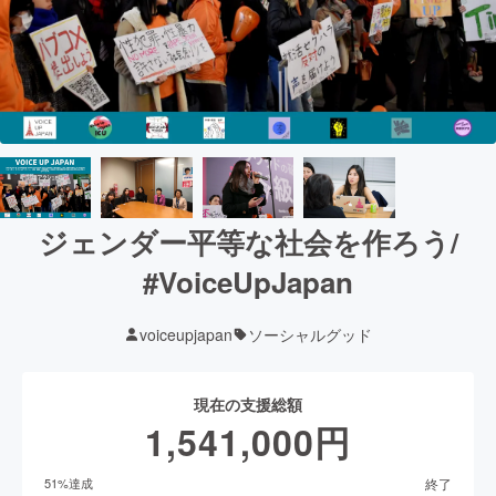
ジェンダー平等な社会を作ろう/
#VoiceUpJapan
voiceupjapan
ソーシャルグッド
現在の支援総額
1,541,000
円
終了
51
%達成