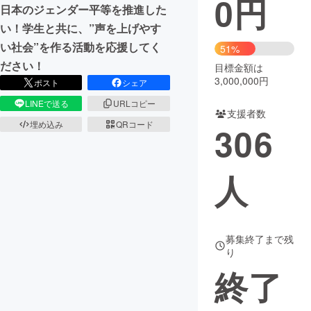
0
円
日本のジェンダー平等を推進した
まちづくり・地域活性化
い！学生と共に、”声を上げやす
い社会”を作る活動を応援してく
51%
ださい！
目標金額は
CAMPFIRE for Social Good
CAMPFIRE Creation
3,000,000円
ポスト
シェア
CAMPFIREふるさと納税
machi-ya
コミュニティ
LINEで送る
URLコピー
支援者数
埋め込み
QRコード
306
人
募集終了まで残
り
終了