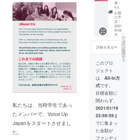
.
Twitter)
japan@
の場合
者：
・SNS
gmail.c
には
0人
による
om for
voiceup
お届
紹介
further
japan@
け予
（イン
informa
gmail.c
定：
スタグ
tion) ・
omに連
2021
年02
ラムス
Websit
絡をい
こ
月
トー
eにロゴ
ただけ
の
リ
リー・
記載 ・
たら、
タ
ー
ツイッ
Your
別途お
ン
詳細を見る
を
ター）
LOGO
送りし
選
択
Please
on our
ます。)
す
る
write
website
For
このプロ
your
! ・SNS
Corpor
ジェクト
compa
にてロ
ate
ny
ゴの記
Donatio
は、
All-In方
name,
載（イ
ns
式
です。
other
ンスタ
(Please
contact
グラム
email
目標金額に
info in
ストー
us at
関わらず、
the
リー・
voiceup
私たちは、当時学生であっ
comme
ツイッ
japan@
2021/01/19
nt
ター・
gmail.c
たメンバーで、Voice Up
23:59:59
ま
section
フェイ
om for
and we
スブッ
further
Japanをスタートさせまし
でに集まっ
will get
ク） ・
informa
た金額が
in touch
Shot
tion) ・
た。
with
Out via
Websit
ファンディ