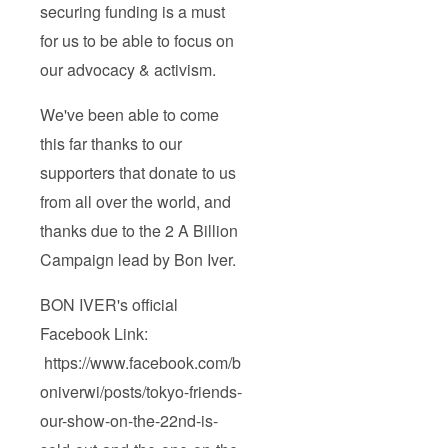
securing funding is a must
for us to be able to focus on
our advocacy & activism.
We've been able to come
this far thanks to our
supporters that donate to us
from all over the world, and
thanks due to the 2 A Billion
Campaign lead by Bon Iver.
BON IVER's official
Facebook Link:
https://www.facebook.com/b
oniverwi/posts/tokyo-friends-
our-show-on-the-22nd-is-