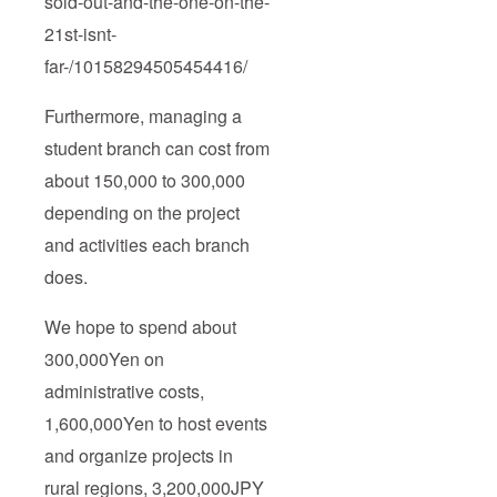
sold-out-and-the-one-on-the-
21st-isnt-
far-/10158294505454416/
Furthermore, managing a
student branch can cost from
about 150,000 to 300,000
depending on the project
and activities each branch
does.
We hope to spend about
300,000Yen on
administrative costs,
1,600,000Yen to host events
and organize projects in
rural regions, 3,200,000JPY