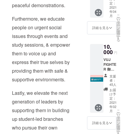
お好き
ク）を1
定：
限定
peaceful demonstrations.
and
なデザ
2021
度行う
MAGAZ
Free
年04
インの
予定で
INE/Voi
Abortio
こ
月
バッ
す。
Furthermore, we educate
の
ce Up
n"
リ
グ、ク
（コロ
タ
Japan
bandan
ー
people on urgent social
ラウド
ナウイ
ン
Limited
詳細を見る
a.
を
ファン
ルスの
選
Edition
択
issues through events and
ド限定
現状に
す
Magazi
る
MAGAZ
より延
ne
study sessions, & empower
10,
INEとス
期にな
テッ
000
る可能
them to voice up and
円
カー
性があ
VUJ
セット
りま
express their true selves by
FIGHTE
Your
す）。
R 御礼
bag of
providing them with safe &
リター
のメー
choice
ンには
支援
supportive environments.
ルを送
from
オンラ
者：
らせて
VIVID
インと
45人
いただ
(VUJ's
オフラ
お届
Lastly, we elevate the next
きま
official
インの
け予
す。 We
brand),
定：
オフ
generation of leaders by
will be
2021
The
会、両
年02
sending
original
方への
supporting them in building
こ
月
you a
MAGAZ
の
参加券
リ
thank
INE and
タ
up student-led branches
が含ま
ー
you
the
ン
れま
詳細を見る
を
email
who pursue their own
Sticker
選
す。オ
択
on
Set
す
フライ