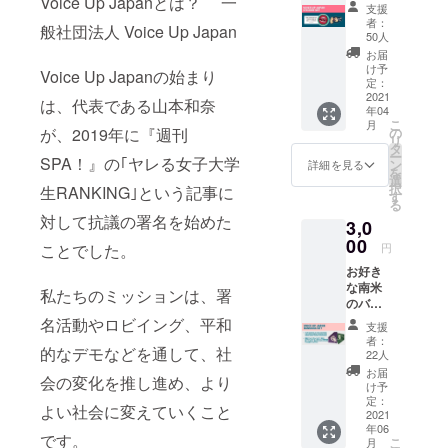
Voice Up Japanとは？ 一
Promot
Japan
支援
or
者：
through
般社団法人 Voice Up Japan
Voice
50人
political
Up
お届
Japan
け予
activism,
Voice Up Japanの始まり
オリ
定：
spreading
ジナル
2021
は、代表である山本和奈
年04
のス
awareness,
こ
月
テッ
が、2019年に『週刊
の
and creating
リ
カー
タ
ー
community.
SPA！』の｢ヤレる女子大学
セット
ン
詳細を見る
を
（３
選
択
生RANKING｣という記事に
枚）
す
る
Voice
対して抗議の署名を始めた
3,0
Up
Japan
00
ことでした。
円
Original
お好き
Sticker
な南米
Sets (3
私たちのミッションは、署
のバン
sticker
ダナを
s)
名活動やロビイング、平和
支援
お一つ
者：
的なデモなどを通して、社
お送り
22人
しま
お届
会の変化を推し進め、より
す。バ
け予
ンダナ
定：
よい社会に変えていくこと
は、紫
2021
年06
の
です。
こ
月
「Pode