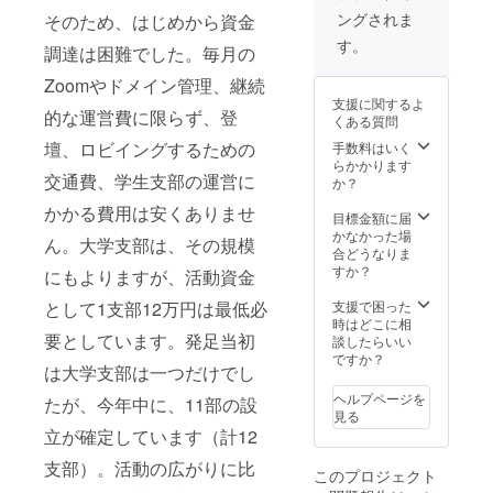
you
Social
eにロゴ
ングされま
そのため、はじめから資金
briefly.
Media
記載 ・
If you
(IG
Your
す。
調達は困難でした。毎月の
prefer
Story,
LOGO
to keep
Twitter,
on our
Zoomやドメイン管理、継続
it
Facebo
website
支援に関するよ
anony
ok) ・学
! ・SNS
的な運営費に限らず、登
くある質問
mous,
園祭や
による
please
新歓の
紹介
壇、ロビイングするための
手数料はいく
indicate
チラシ
（イン
らかかります
交通費、学生支部の運営に
so. 備考
などに
スタグ
か？
欄には
にロゴ
ラム、
かかる費用は安くありませ
社名や
（小）
ツイッ
目標金額に届
その他
記載(・
ター、
かなかった場
ん。大学支部は、その規模
連絡先
学園祭
フェイ
合どうなりま
などを
や新歓
スブッ
すか？
にもよりますが、活動資金
記載し
のチラ
ク） ・
てくだ
シなど
Shotout
支援で困った
として1支部12万円は最低必
さい。
ににロ
via
時はどこに相
もし匿
ゴ
Social
要としています。発足当初
談したらいい
名での
（小）
Media
ですか？
は大学支部は一つだけでし
寄付を
記載(チ
(IG
希望で
ラシ
Story
ヘルプページを
たが、今年中に、11部の設
した
3000枚
and
見る
ら、そ
もしく
Post,
立が確定しています（計12
の旨記
はイベ
Twitter,
載くだ
ント10
Facebo
支部）。活動の広がりに比
このプロジェクト
さい。
回・学
ok) ・学