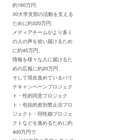
to keep
contact
約160万円、
it
info in
anony
the
30大学支部の活動を支える
mous,
comme
please
nt
ために約320万円、
indicate
section
so. 備考
and we
メディアチームがより多く
欄には
will get
の人の声を拾い届けるため
社名や
in touch
その他
with
に約45万円、
連絡先
you
などを
briefly.
情報を様々な人に届けるた
記載し
If you
てくだ
prefer
めの広報に約20万円、
さい。
to keep
もし匿
it
そして現在進めているパリ
名での
anony
テキャンペーンプロジェク
寄付を
mous,
希望で
please
ト・性的同意プロジェク
した
indicate
ら、そ
so. 備考
ト・包括的差別禁止法プロ
の旨記
欄には
載くだ
社名や
ジェクト・同性婚プロジェ
さい。
その他
連絡先
クトなどを進めるために約
などを
記載し
400万円で
てくだ