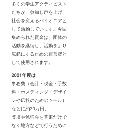
es).
handou
多くの学生アクティビスト
From
ts such
March
as
たちが、参加し声を上げ、
2021
flyers,
until
folders.
社会を変えるパイオニアと
Februar
(Up to
して活動しています。今回
y 2022.
10,000
Please
flyers
集められた資金は、団体の
write
and/or
your
10
活動を継続し、活動をより
compa
events
ny
or
広範にするための運営費と
name,
school
other
initiativ
して使用されます。
contact
es).
info in
From
2021年度は
the
March
comme
2021
事務費（会計・税金・手数
nt
until
section
Februar
料・ホスティング・デザイ
and we
y 2022.
will get
Please
ンや広報のためのツール）
in touch
write
with
your
などに約30万円、
you
compa
briefly.
ny
登壇や勉強会を関東だけで
If you
name,
なく地方などで行うために
prefer
other