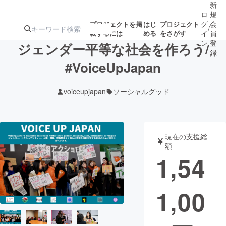
新
ロ
規
グ
会
プロジェクトを掲
はじ
プロジェクト
/
載するには
める
をさがす
イ
員
ン
登
ジェンダー平等な社会を作ろう/
録
#VoiceUpJapan
人気のプロ
注目のリ
注目の新着プロ
募集終了が近いプ
もうすぐ公開
voiceupjapan
ソーシャルグッド
ジェクト
ターン
ジェクト
ロジェクト
されます
アート・写真
音楽
現在の支援総
額
1,54
テクノロジー・ガジェット
ゲーム・サ
1,00
映像・映画
書籍・雑誌
ビジネス・起業
チャレンジ