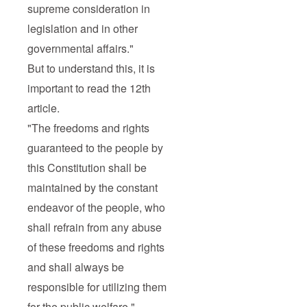
supreme consideration in
legislation and in other
governmental affairs."
But to understand this, it is
important to read the 12th
article.
"The freedoms and rights
guaranteed to the people by
this Constitution shall be
maintained by the constant
endeavor of the people, who
shall refrain from any abuse
of these freedoms and rights
and shall always be
responsible for utilizing them
for the public welfare.".