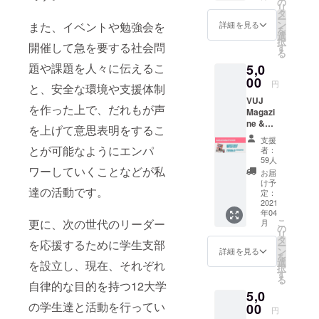
の
リ
r
タ
ー
Feminin
ン
また、イベントや勉強会を
詳細を見る
を
o・女性
選
択
のパ
開催して急を要する社会問
す
る
ワー 」
題や課題を人々に伝えるこ
5,0
のデザ
イン
00
円
と、安全な環境や支援体制
と、緑
VUJ
の
を作った上で、だれもが声
Magazi
「Abort
ne &
o libre,
を上げて意思表明をするこ
Sticker
seguro
支援
set A
y
とが可能なようにエンパ
者：
limited-
gratuito
59人
edition
ワーしていくことなどが私
・合
お届
Voice
法、安
け予
達の活動です。
Up
全、無
定：
Japan
2021
償の人
年04
magazi
工中絶
更に、次の世代のリーダー
こ
月
ne will
を」の
の
リ
be sent
デザイ
タ
を応援するために学生支部
ー
to you.
ンから
ン
詳細を見る
を
メディ
お選び
選
を設立し、現在、それぞれ
択
アチー
いただ
す
る
ムによ
自律的な目的を持つ12大学
けま
5,0
る、ク
す。 We
の学生達と活動を行ってい
ラファ
00
will
円
ン限定
send