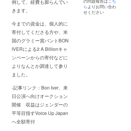
の問題報告は
こち
園祭10
園祭や
例して、経費も膨らんでい
つま
新歓の
ら
よりお問い合わ
きます。
で）有
チラシ
せください
効期限
などに
2021年
ロゴ記
今までの資金は、個人的に
3月から
載
2022年
（中）
寄付してくださる方や、米
2月。
記載(チ
・We
ラシ
国のグラミー賞バントBON
will put
10000
your
枚もし
IVERによる2 A Billionキャ
logo
くはイ
ンペーンからの寄付などに
(small)
ベン10
on
回・学
よりなんとか調達して参り
handou
園祭10
ts such
つま
ました。
as
で）有
flyers,
効期限
folders.
2021年
-記事リンク：Bon Iver、来
(Up to
3月から
3000
2022年
日公演へ向けオークション
flyers
2月。
and/or
・We
開催 収益はジェンダーの
10
will put
平等目指すVoice Up Japan
events
your
or
logo
へ全額寄付
school
(small)
initiativ
on