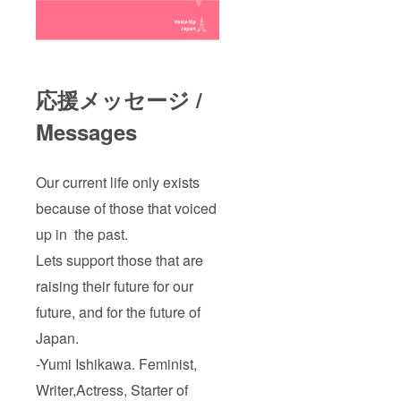
応援メッセージ /
Messages
Our current life only exists
because of those that voiced
up in the past.
Lets support those that are
raising their future for our
future, and for the future of
Japan.
-Yumi Ishikawa. Feminist,
Writer,Actress, Starter of