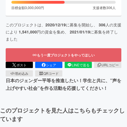
目標金額
3,000,000
円
支援者数
306
人
このプロジェクトは、
2020/12/19
に募集を開始し、
306
人の支援
により
1,541,000
円の資金を集め、
2021/01/19
に募集を終了し
ました
もう一度プロジェクトをやってほしい
ポスト
シェア
LINEで送る
URLコピー
埋め込み
QRコード
日本のジェンダー平等を推進したい！学生と共に、”声を
上げやすい社会”を作る活動を応援してください！
このプロジェクトを見た人はこちらもチェックし
ています