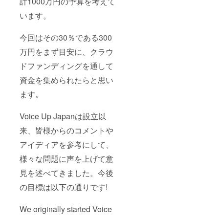
計1000万円の予算を考えて
さい。
もし匿
います。
名での
寄付を
希望で
今回はその30％である300
した
ら、そ
万円をまず目安に、クラウ
の旨記
載くだ
ドファンディングを通して
さい。
資金を集められたらと思い
ます。
Voice Up Japanは設立以
来、皆様からのコメントや
アイディアを参考にして、
様々な問題に声を上げて意
見を述べてきました。今後
の目標は以下の通りです!
We originally started Voice