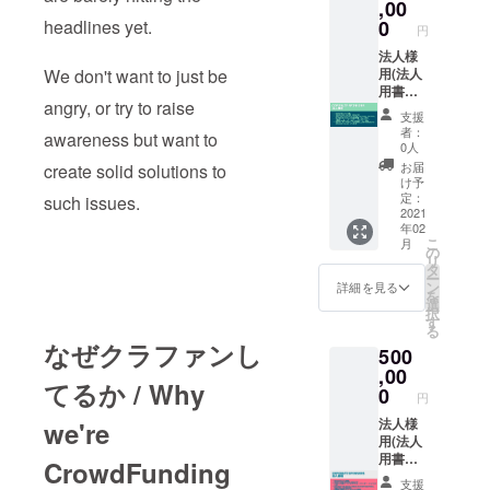
your
VUJ
Corpor
,00
desired
ULTRA
ate
0
headlines yet.
円
name
FIGHTE
Donatio
to
R(Optio
ns
法人様
publish
nal) ※支
(Please
用(法人
We don't want to just be
on our
援時、
email
用書類
angry, or try to raise
website
必ず備
us at
を希望
支援
.
考欄に
voiceup
の場合
者：
awareness but want to
名前の
japan@
には
0人
記載を
gmail.c
voiceup
お届
create solid solutions to
希望す
om for
japan@
け予
るか、
further
gmail.c
定：
such issues.
またご
informa
omに連
2021
年02
希望の
tion) ・
絡をい
こ
月
名前を
Websit
ただけ
の
リ
ご記入
eにロゴ
たら、
タ
ー
くださ
記載 ・
別途お
ン
詳細を見る
を
い
Your
送りし
選
択
※Pleas
LOGO
ます。)
す
る
e let us
on our
For
なぜクラファンし
500
know
website
Corpor
your
! ・Shot
ate
,00
てるか / Why
desired
out via
Donatio
0
円
name
Social
ns
to
Media
(Please
法人様
we're
publish
(IG
email
用(法人
on our
Stories
us at
用書類
CrowdFunding
website
and
voiceup
を希望
支援