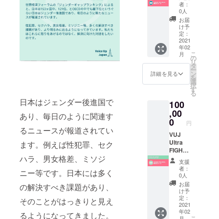
のメー
ン&オフ
欄に名
者：
COVID-
ルを送
ライン
前の記
0人
19
らせて
で開催
載を希
お届
situatio
いただ
予定の
望する
け予
n
きま
オフ会
定：
か、ま
clears
す。 We
2021
に参加
たご希
up, we
年02
will be
するこ
望の名
are
こ
月
sending
ともで
の
前をご
plannin
リ
you a
きま
タ
記入く
g on a
ー
thank
す。 有
ン
ださい
詳細を見る
face-to-
を
you
効期限
選
※Pleas
face
択
email
2021年
す
e let us
meet
る
on
5月〜
know
up (a
日本はジェンダー後進国で
100
behalf
2021年
your
picnic!).
of our
,00
12月
desired
Due to
あり、毎日のように関連す
team お
（土日
0
name
COVID-
円
名前を
祝を除
to
るニュースが報道されてい
19 this
ウェブ
VUJ
く）
publish
date
サイト
Ultra
You can
ます。例えば性犯罪、セク
on our
may
にVUJ
FIGHTE
have a
website
change
ハラ、男女格差、ミソジ
Super
R 御礼
1hour
.
in the
支援
Fighter
のメー
talk
者：
future.
ニー等です。日本には多く
として
ルを送
with the
0人
You are
記載さ
らせて
founder
お届
able to
の解決すべき課題があり、
せてい
いただ
of Voice
け予
particip
ただき
きま
Up
定：
そのことがはっきりと見え
ate in
ます。
す。 We
2021
Japan,
both
年02
（任
will be
Kazuna
るようになってきました。
the
こ
月