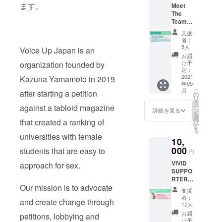
ます。
Meet
盤の
you
The
MAGAZ
your
Team!
INEが送
bandan
VUJメ
られま
a of
支援
ンバー
す。
choice.
者：
とのオ
Voice
You
5人
Voice Up Japan is an
フ会に
Up
have
お届
参加で
Japan
the
け予
organization founded by
きま
Original
定：
choice
す。 オ
2021
Kazuna Yamamoto in 2019
Sticker
betwee
年05
フ会
Sets (3
n the
こ
月
after starting a petition
は、１
sticker
の
purple
リ
回はオ
s)/Voice
タ
"Poder
ー
against a tabloid magazine
ンライ
Up
ン
Feminin
詳細を見る
を
ン開
Japan
選
o /
that created a ranking of
択
催、そ
オリ
す
Female
る
してコ
ジナル
Power"
universities with female
10,
ロナウ
のス
bandan
イルス
000
テッ
students that are easy to
a, and
円
が落ち
カー
the
VIVID
approach for sex.
着いた
セット
green
SUPPO
2021年
（３
"Aborto
RTER
下旬に
枚）
libre,
Our mission is to advocate
VUJ オ
オフラ
Voice
seguro
支援
リジナ
インの
Up
y
者：
and create change through
ルブラ
オフ会
Japan
17人
gratuito
ンド
（ピク
クラ
/ Legal,
お届
petitions, lobbying and
VIVIDの
ニッ
ファン
け予
Safe