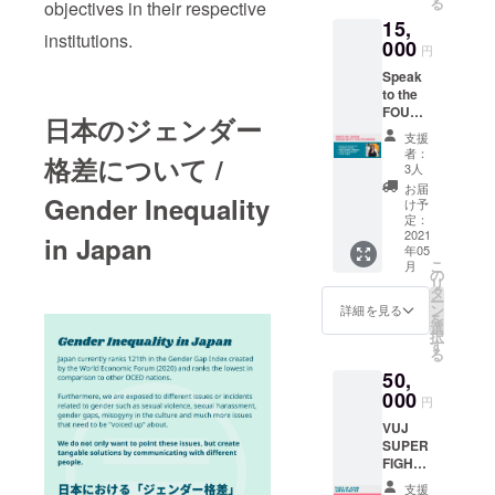
る
objectives in their respective
behalf
ンのオ
15,
of our
フ会へ
institutions.
team お
000
の交通
円
名前を
費は各
Speak
ウェブ
自の負
to the
サイト
担とな
FOUND
にVUJ
りま
日本のジェンダー
ER! 一
Fighter
す。
支援
般社団
として
You're
者：
格差について /
法人
記載さ
3人
invited
Voice
せてい
to a
お届
Gender Inequality
Up
ただき
け予
meet
Japan
ます。
定：
up with
の代
2021
（任
in Japan
the VUJ
年05
表、山
意） We
team.
こ
月
本和奈
will be
の
We will
リ
と1時間
publishi
タ
be
ー
対談。
ng your
ン
詳細を見る
organizi
を
対談
name
選
ng one
択
は、オ
on our
す
zoom
る
ンライ
website
meet
50,
ン形式
as a
up, and
（ズー
000
VUJ
toward
円
ム）と
Fighter(
s the
VUJ
なりま
Optiona
end of
SUPER
す。 ま
l) ※支援
2021,
FIGHTE
た、オ
時、必
once
R 御礼
ンライ
ず備考
the
支援