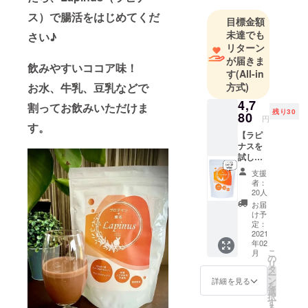
いと思い整
ス）で腸活をはじめてくだ
目標金額
骨院に就
未達でも
さい♪
職。
リターン
免許費用の
が届きま
飲みやすいココア味！
為にリラク
す
(All-in
ゼーション
お水、牛乳、豆乳などで
方式)
サロンに働
4,7
割ってお飲みいただけま
きながら鍼
残り30
80
円
す。
灸師を目指
【ラピ
し、
ナスを
試して
・2006年
みたい
都内の鍼灸
支援
かた】 ♦︎
者：
整骨院。
ラピナ
20人
ス１
・2017年
お届
袋。 １
け予
地元川崎で
日１食
定：
鍼灸院を
でひと
2021
年02
袋20日
オープン。
こ
月
分にな
の
リ
延べ8万人の
りま
タ
ー
す。
患者様を治
ン
詳細を見る
を
シェイ
選
療。”メンタ
択
カー付
す
る