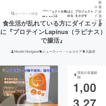
新
ロ
規
グ
会
プロジェクトを掲
はじ
プロジェクト
/
載するには
める
をさがす
イ
員
ン
登
食生活が乱れている方にダイエット
録
に『プロテインLapinus（ラピナス）
で腸活』
人気のプロ
注目のリ
注目の新着プロ
募集終了が近いプ
もうすぐ公開
ジェクト
ターン
ジェクト
ロジェクト
されます
Hiroshi Horigane
ビューティー・ヘルスケア
大阪府
アート・写真
音楽
現在の支援総
テクノロジー・ガジェット
ゲーム・サ
額
1,00
映像・映画
書籍・雑誌
3,27
ビジネス・起業
チャレンジ