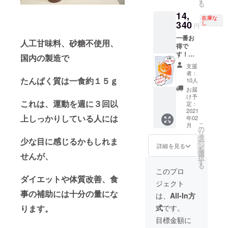
所：〒
によっ
る
す。
212-
てサイ
14,
シェイ
0052神
ズが変
在庫な
カー付
340
し
奈川県
わりま
円
き。
川崎市
す５０
一番お
30%OF
幸区古
袋でお
人工甘味料、砂糖不使用、
得で
F価格！
市場2-
届けし
す！！
15セッ
国内の製造で
111 ◉最
ます。
【120日
ト限
寄り
支援
じっく
定。
駅：南
者：
り体質
たんぱく質は一食約１５ｇ
14,340
10人
武線 鹿
改善】 ♦︎
円 →
島田駅
お届
ラピナ
10,380
け予
西口 車
これは、運動を週に３回以
ス6袋。
円 ※送
定：
5分 湘
120日
2021
料込み
南新宿
上しっかりしている人には
年02
分。 １
2021年
ライン
こ
月
日１食
2月下旬
の
新川崎
リ
でひと
配送予
タ
駅 車 9
少な目に感じるかもしれま
ー
袋20日
定とな
ン
詳細を見る
分 南武
を
分にな
りま
選
せんが、
線 平間
択
りま
す。
す
駅 車 9
る
す。
このプロ
分 ◉ホー
シェイ
ダイエットや体質改善、食
ムペー
ジェクト
カー付
ジ
事の補助には十分の量にな
き。
は、
All-In方
http://s
50%OF
orairos
ります。
式
です。
F価格！
hinkyu.
10セッ
目標金額に
com/
ト限