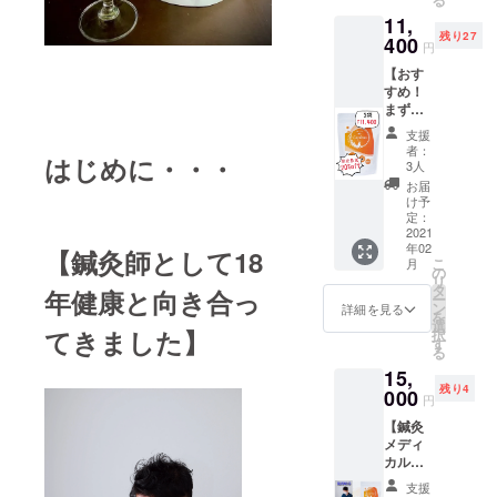
ルケア”や”カ
き。 ※
11,
送料込
ウンセリン
残り27
みの金
400
円
グ”に”カラー
額で
【おす
セラー
す。
すめ！
2021年
ピー”や”数
まずは
2月下旬
秘”を使い
60日飲
配送予
支援
んでみ
定とな
『プロテイ
者：
はじめに・・・
てくだ
りま
3人
ンマイス
さい】 ♦︎
す。
お届
ター』『JDH
ラピナ
け予
ス3袋。
定：
ダイエット
60日
2021
プロフェッ
年02
分。 １
【鍼灸師として18
こ
月
日１食
ショナルア
の
リ
でひと
タ
年健康と向き合っ
ドバイ
ー
袋20日
ン
詳細を見る
を
ザー』とし
分にな
選
てきました】
択
りま
す
ても活動。
る
す。
自院オリジ
15,
シェイ
残り4
ナルの”ブレ
カー付
000
円
き。
インコント
【鍼灸
20%OF
ロールダイ
メディ
F価格！
カルボ
30セッ
エット”や院
ディケ
ト限
支援
内で”ボクサ