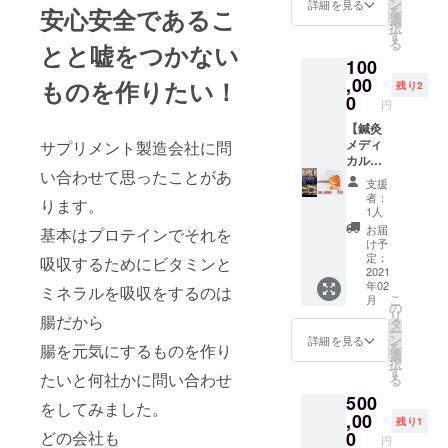
4ヶ月
リン
ン
※来院い
詳細を見る
ウンセ
を
安心安全であるこ
分。 １
グ。 そ
選
ただけ
リン
択
日2食で
のかた
す
る方に
グ。 ※
る
とと嘘をつかない
ひと袋
の食生
限りま
事前に
100
10日分
活から
す。 ◉住
身長・
になり
,00
足りな
ものを作りたい！
所：〒
体重・
残り2
ます。
い栄養
0
212-
体脂肪
円
シェイ
素算出
0052神
率・１
カー付
【鍼灸
して、
奈川県
日の食
き。 5
メディ
サプリメント製造会社に問
基礎代
川崎市
事内容
セット
カルボ
謝の計
幸区古
をお聞
い合わせて思ったことがあ
限定。
ディケ
算、
市場2-
きしま
支援
57,360
アそら
BMIか
111 ◉最
す。
者：
ります。
円 →
いろ 複
らその
寄り
1人
2021年
50,000
合高周
方に合
駅：南
2月下旬
お届
基本はプロテインでそれを
円 ※送
波EMS
う運動
武線 鹿
け予
配送予
料込み
トレー
の種類
定：
島田駅
吸収するためにビタミンと
定とな
2021年
ニング
2021
をアド
西口 車
りま
年02
2月下旬
３０回
バイ
ミネラルを吸収をするのは
5分 湘
す。
こ
月
配送予
分＋5
ス。 味
の
南新宿
リ
腸だから
定とな
袋】 ♦︎ラ
覚の癖
タ
ライン
ー
りま
ピナス5
から何
ン
新川崎
詳細を見る
を
腸を元気にするものを作り
す。
袋。
にスト
選
駅 車 9
択
100日
レスを
す
分 南武
たいと何社かに問い合わせ
る
分。 １
感じて
線 平間
500
日１食
いるの
駅 車 9
をしてみました。
でひと
,00
か導き
分 ◉ホー
残り1
袋20日
だしま
0
どの会社も
ムペー
円