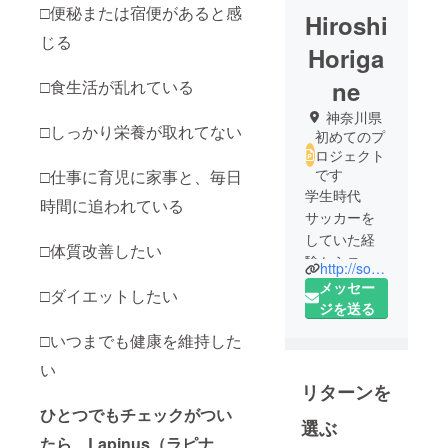
□便秘または宿便があると感
Hiroshi
じる
Horiga
ne
□食生活が乱れている
神奈川県
□しっかり栄養が取れてない
初めてのプ
ロジェクト
です
□仕事に育児に家事と、毎日
学生時代
時間に追われている
サッカーを
していた経
□体質改善したい
験からス
http://sorairoshinkyu.com/
ポーツト
メッセー
□ダイエットしたい
レーナを目
ジを送る
指し専門学
□いつまでも健康を維持した
校に入学。
い
在学中に
リターンを
もっと専門
ひとつでもチェックがつい
的に治療の
選ぶ
道に行きた
たら、Lapinus（ラピナ