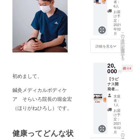
アそら
定。
者：
サイズ”も展
いろ
14,340
6人
施術90
円 →
開中。
お届
分＋１
11,400
け予
・2018年
袋】 ♦︎ル
円 ※送
定：
ピナス
2021
NPO幸区盛
料込み
年02
１袋。
り上げ隊
こ
月
１日１
の
リ
理事を兼
食でひ
タ
ー
と袋20
ン
任。
詳細を見る
を
日分に
選
択
なりま
す
る
す。
20,
シェイ
残り4
カー付
000
円
き。 ※
初めまして、
【ラピ
送料込
ナス開
みの金
発者が
鍼灸メディカルボディケ
額で
直接カ
す。 ♦︎鍼
支援
ア そらいろ院長の堀金宏
ウンセ
灸メ
者：
リン
ディア
1人
（ほりがねひろし）です。
グ！＋
カルボ
お届
３袋】 ♦︎
ディケ
け予
ラピナ
ア 施
定：
ス３
2021
術90分
年02
袋。 60
付き。
健康ってどんな状
こ
月
日分。
健康は
の
リ
１日１