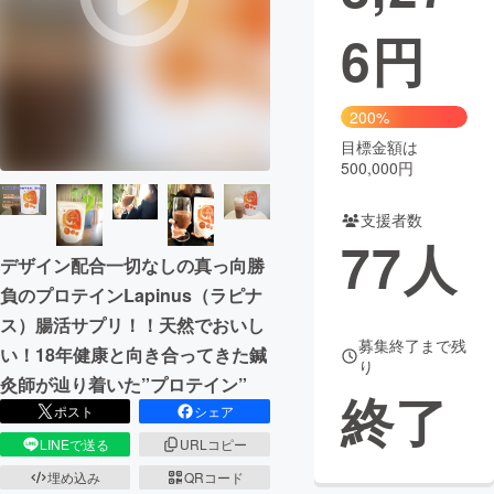
6
円
まちづくり・地域活性化
CAMPFIRE for Social Good
CAMPFIRE Creation
200%
CAMPFIREふるさと納税
machi-ya
コミュニティ
目標金額は
500,000円
支援者数
77
人
デザイン配合一切なしの真っ向勝
負のプロテインLapinus（ラピナ
ス）腸活サプリ！！天然でおいし
募集終了まで残
い！18年健康と向き合ってきた鍼
り
灸師が辿り着いた”プロテイン”
終了
ポスト
シェア
LINEで送る
URLコピー
埋め込み
QRコード