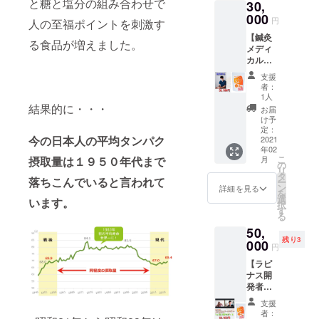
と糖と塩分の組み合わせで
30,
シェイ
寄り
駅 車 9
カー付
000
駅：南
分 ◉ホー
円
人の至福ポイントを刺激す
き。 ※
武線 鹿
ムペー
【鍼灸
送料込
島田駅
る食品が増えました。
ジ
メディ
み ブ
西口 車
http://s
カルボ
レイン
5分 湘
orairos
ディケ
コント
南新宿
hinkyu.
支援
アそら
ロール
ライン
者：
com/
いろ
ダイ
1人
新川崎
2021年
施術90
結果的に・・・
エッ
駅 車 9
お届
2月下旬
分＋6
ト、カ
け予
分 南武
配送予
袋】 ♦︎ラ
ウンセ
定：
線 平間
定とな
今の日本人の平均タンパク
ピナス
2021
リン
駅 車 9
りま
年02
１袋。
グ。 そ
分 ◉ホー
す。
こ
摂取量は１９５０年代まで
月
120日
のかた
の
ムペー
リ
分。 １
の食生
タ
ジ
落ちこんでいると言われて
ー
日１食
活から
ン
詳細を見る
http://s
を
でひと
足りな
選
います。
orairos
択
袋20日
い栄養
す
hinkyu.
る
分にな
素算出
com/
50,
りま
して、
2021年
残り3
す。
000
基礎代
2月下旬
円
シェイ
謝の計
配送予
【ラピ
カー付
算、
定とな
ナス開
き。 ※
BMIか
りま
発者が
送料込
らその
す。
直接カ
みの金
方に合
支援
ウンセ
額で
う運動
者：