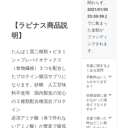
2021年
関わらず、
定。
2月下旬
28,680
2021/01/30
配送予
円 →
定とな
23:59:59
ま
14,340
りま
円 ※送
【ラピナス商品説
でに集まっ
す。
料込み
た金額が
2021年
明】
2月下旬
ファンディ
配送予
ングされま
定とな
りま
す。
たんぱく質二種類＋ビタミ
す。
ン＋プレバイオティクス
支援に関するよ
（食物繊維）３つを配合し
くある質問
たプロテイン腸活サプリに
手数料はいく
らかかります
なります。砂糖 人工甘味
か？
料不使用 国内製造の安心
目標金額に届
かなかった場
の２種類配合種混合プロテ
合どうなりま
イン
すか？
必須アミナ酸（体で作れな
支援で困った
時はどこに相
いアミノ酸）が豊富で吸収
談したらいい