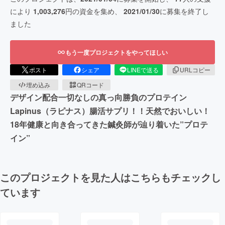
により
1,003,276
円の資金を集め、
2021/01/30
に募集を終了し
ました
もう一度プロジェクトをやってほしい
ポスト
シェア
LINEで送る
URLコピー
埋め込み
QRコード
デザイン配合一切なしの真っ向勝負のプロテイン
Lapinus（ラピナス）腸活サプリ！！天然でおいしい！
18年健康と向き合ってきた鍼灸師が辿り着いた”プロテ
イン”
このプロジェクトを見た人はこちらもチェックし
ています