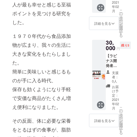
りま
でひと
2021
ア 美
人が最も幸せと感じる至福
みの改
定のや
す。
年02
袋20日
容鍼灸
善をし
り方。
こ
月
分にな
ポイントを見つける研究を
付き。
の
ます。
ZOOM
リ
りま
お顔の
タ
※来院い
にて60
ー
した。
す。
くす
ン
ただけ
詳細を見る
分のカ
を
シェイ
み、む
選
る方に
ウンセ
択
カー付
くみ、
す
限りま
リン
１９７０年代から食品添加
る
き。
肌荒れ
す。 ◉住
グ。 ※
30,
30%OF
を施術
所：〒
事前に
物が広まり、我々の生活に
残り3
F価格！
000
とお肌
212-
身長・
円
15セッ
の元に
0052神
大きな変化をもたらしまし
体重・
【ラピ
ト限
なるプ
奈川県
体脂肪
ナス開
定。
た。
ロテイ
川崎市
率・１
発者が
28,680
ンと共
幸区古
日の食
直接カ
簡単に美味しいと感じるも
円 →
に。 ※
市場2-
事内容
支援
ウンセ
20,076
来院い
111 ◉最
者：
をお聞
のが手に入る時代、
リン
円 ※送
ただけ
0人
寄り
きしま
グ！＋6
料込み
る方に
駅：南
お届
す。
保存も効くようになり手軽
袋】 ♦︎ラ
2021年
限りま
け予
武線 鹿
2021年
ピナス6
2月下旬
定：
す。 ◉住
島田駅
で安価な商品がたくさん増
2月下旬
袋。120
2021
配送予
所：〒
西口 車
配送予
年02
日分。
定とな
212-
え便利になりました。
5分 湘
定とな
こ
月
１日１
りま
の
0052神
南新宿
りま
リ
食でひ
す。
タ
奈川県
ライン
す。
ー
と袋20
その反面、体に必要な栄養
ン
川崎市
詳細を見る
新川崎
を
日分に
選
幸区古
駅 車 9
択
をとるはずの食事が、脂肪
なりま
す
市場2-
分 南武
る
す。
111 ◉最
線 平間