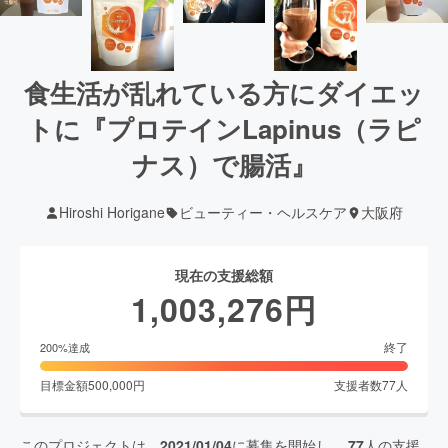
食生活が乱れている方にダイエッ
トに『プロテインLapinus（ラピ
ナス）で腸活』
Hiroshi Horigane
ビューティー・ヘルスケア
大阪府
現在の支援総額
1,003,276
円
終了
200
%達成
目標金額
500,000
円
支援者数
77
人
このプロジェクトは、
2021/01/04
に募集を開始し、
77
人の支援