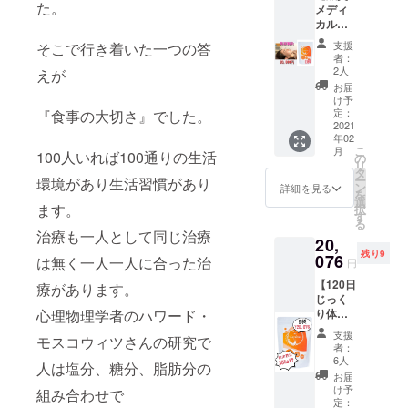
川崎市
た。
メディ
送料込
算、
幸区古
カルボ
みの金
BMIか
市場2-
ディケ
額で
らその
111 ◉最
支援
そこで行き着いた一つの答
アそら
す。 ♦︎鍼
方に合
寄り
者：
いろ
灸メ
う運動
2人
えが
駅：南
美容鍼
ディア
の種類
武線 鹿
お届
灸＋3
カルボ
をアド
け予
島田駅
袋】 ♦︎ラ
ディケ
定：
『食事の大切さ』でした。
バイ
西口 車
ピナス3
2021
ア 施
ス。 味
5分 湘
年02
袋。 60
術90分
覚の癖
南新宿
こ
月
100人いれば100通りの生活
日分。
付き。
の
から何
ライン
リ
１日１
健康は
タ
にスト
新川崎
ー
環境があり生活習慣があり
食でひ
姿勢か
ン
レスを
詳細を見る
駅 車 9
を
と袋20
ら、
選
感じて
分 南武
ます。
択
日分に
ゴール
す
いるの
線 平間
る
なりま
デンラ
か導き
駅 車 9
治療も一人として同じ治療
20,
す。
インを
だしま
分 ◉ホー
残り9
シェイ
076
整える
は無く一人一人に合った治
す。 ♦︎ダ
ムペー
円
カー付
ことで
イエッ
ジ
【120日
き。 ※
療があります。
呼吸が
ト＝食
http://s
じっく
送料込
深くな
事の量
orairos
心理物理学者のハワード・
り体質
みの金
り質の
と質を
hinkyu.
改善】 ♦︎
額で
いい睡
整える
com/
支援
モスコウィツさんの研究で
ラピナ
す。 ♦︎鍼
眠とカ
もの、
者：
2021年
ス6袋。
灸メ
ラダの
6人
減量が
2月下旬
人は塩分、糖分、脂肪分の
120日
ディア
バラン
全てで
お届
配送予
分。 １
カルボ
スを整
け予
はない
組み合わせで
定とな
日１食
ディケ
定：
えて痛
目標設