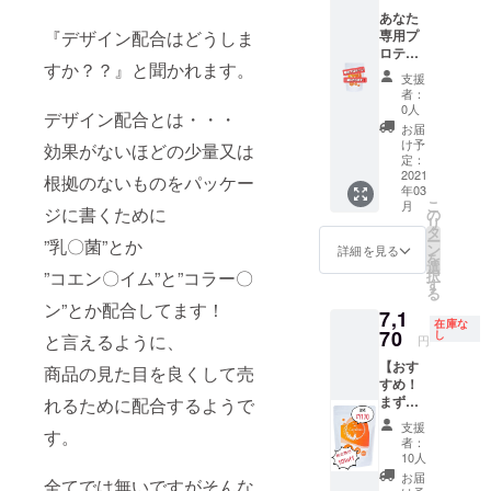
分にな
す。 ♦︎ダ
ジ
りま
あなた
イエッ
http://s
す。
専用プ
『デザイン配合はどうしま
ト＝食
orairos
シェイ
ロテイ
事の量
hinkyu.
すか？？』と聞かれます。
カー付
ンを作
と質を
com/
支援
き。 ※
りま
整える
2021年
者：
送料込
す。 濃
もの、
2月下旬
0人
デザイン配合とは・・・
みの金
い抹茶
減量が
配送予
お届
額で
味のソ
全てで
定とな
け予
効果がないほどの少量又は
す。 ♦︎鍼
イプロ
はない
定：
りま
灸メ
テイン
2021
目標設
す。
根拠のないものをパッケー
年03
ディア
や 甘み
定のや
こ
月
カルボ
を一切
ジに書くために
り方。
の
リ
ディケ
入れな
ZOOM
タ
ー
”乳〇菌”とか
ア 複
い筋肉
にて60
ン
詳細を見る
を
合高周
をつけ
分のカ
選
択
”コエン〇イム”と”コラー〇
波EMS
るのを
ウンセ
す
る
トレー
特化し
リン
ン”とか配合してます！
7,1
ニング
たプ
グ。 ※
在庫な
３０回
レーン
70
事前に
し
と言えるように、
円
分付
のプロ
身長・
【おす
き。 寝
テイン
体重・
商品の見た目を良くして売
すめ！
ている
等 味や
体脂肪
まずは
れるために配合するようで
だけで
配合も
率・１
60日飲
トレー
自由自
日の食
支援
す。
んでみ
ニング
在 あな
事内容
者：
てくだ
ができ
たのこ
をお聞
10人
さい】 ♦︎
る深部
んなも
きしま
お届
全てでは無いですがそんな
ラピナ