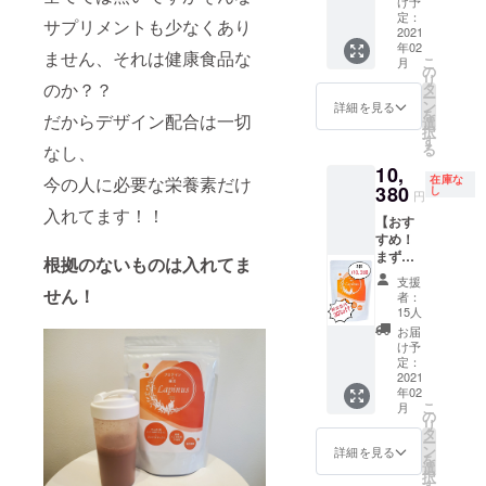
にある
の欲し
す。
け予
ス３
イン
い！ を
定：
♦︎1ヶ月
サプリメントも少なくあり
袋。 60
2021
ナー
私が形
LINEサ
年02
日分。
マッス
にしま
ポート
ません、それは健康食品な
こ
月
１日１
ルを刺
す。 自
の
質問し
リ
食でひ
激して
分専用
のか？？
タ
放題！
ー
と袋20
姿勢を
にでも
ン
期間中
詳細を見る
を
だからデザイン配合は一切
日分に
改善。
プレゼ
選
は何度
択
なりま
30分で
ント用
す
でも質
る
なし、
す。
約9000
にも大
問にお
10,
シェイ
回の腹
切な人
答えし
在庫な
今の人に必要な栄養素だけ
カー付
380
筋と同
に贈る
し
ます。
円
き。
じ効果
でも用
2021年
入れてます！！
【おす
50%価
がある
途はな
2月下旬
すめ！
格！10
EMSト
んでも
配送予
まずは
セット
レーニ
OK 基本
根拠のないものは入れてま
定とな
60日飲
限定。
ングと
的には
りま
支援
んでみ
14,340
せん！
筋肉の
メール
す。
者：
てくだ
円 →
元にな
又は
15人
さい】 ♦︎
7,170円
るプロ
ズーム
お届
ラピナ
※送料込
テイン
での打
け予
ス３
み 2021
定：
と共
ち合わ
袋。 60
2021
年2月下
に。 ※
せとな
年02
日分。
旬配送
来院い
りま
こ
月
１日１
予定と
の
ただけ
す。 製
リ
食でひ
なりま
タ
る方に
品は配
ー
と袋20
す。
ン
限りま
合の原
詳細を見る
を
日分に
選
す。 ◉住
材料費
択
なりま
す