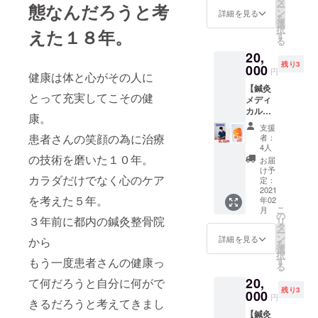
姿勢か
タ
態なんだろうと考
ー
食でひ
ら、
ン
詳細を見る
を
と袋20
ゴール
選
択
えた１８年。
日分に
デンラ
す
る
なりま
インを
20,
す。
整える
残り3
シェイ
000
ことで
円
健康は体と心がその人に
カー付
呼吸が
【鍼灸
き。 ※
深くな
とって充実してこその健
メディ
送料込
り質の
カルボ
み ブ
いい睡
康。
ディケ
レイン
眠とカ
支援
アそら
コント
ラダの
患者さんの笑顔の為に治療
者：
いろ
ロール
バラン
4人
施術90
の技術を磨いた１０年。
ダイ
スを整
お届
分＋3
エッ
えて痛
け予
カラダだけでなく心のケア
袋】 ♦︎ラ
ト、カ
定：
みの改
ピナス3
2021
ウンセ
善をし
を考えた５年。
年02
袋。 60
リン
ます。
こ
月
日分。
グ。 そ
の
※来院い
３年前に都内の鍼灸整骨院
リ
１日１
のかた
タ
ただけ
ー
食でひ
の食生
ン
る方に
詳細を見る
から
を
と袋20
活から
選
限りま
択
日分に
足りな
もう一度患者さんの健康っ
す
す。 ◉住
る
なりま
い栄養
所：〒
20,
て何だろうと自分に何がで
す。
素算出
212-
残り3
シェイ
000
して、
0052神
円
きるだろうと考えてきまし
カー付
基礎代
奈川県
【鍼灸
き。 ※
謝の計