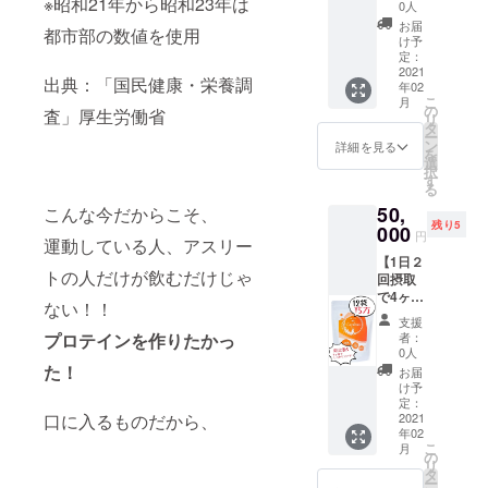
※昭和21年から昭和23年は
リン
す。 ♦︎鍼
の種類
0人
グ！＋
灸メ
をアド
お届
都市部の数値を使用
1ヶ月
ディア
バイ
け予
LINEサ
カルボ
定：
ス。 味
ポート
2021
ディケ
覚の癖
出典：「国民健康・栄養調
年02
＋5袋】
ア 施
から何
こ
月
♦︎ルピナ
術90分
の
にスト
査」厚生労働省
リ
ス5袋。
付き。
タ
レスを
ー
100日
健康は
ン
感じて
詳細を見る
を
分。 １
姿勢か
選
いるの
択
日１食
ら、
す
か導き
る
でひと
ゴール
だしま
50,
袋20日
こんな今だからこそ、
デンラ
す。 ♦︎ダ
残り5
分にな
000
インを
イエッ
円
運動している人、アスリー
りま
整える
ト＝食
【1日２
す。
ことで
事の量
トの人だけが飲むだけじゃ
回摂取
シェイ
呼吸が
と質を
で4ヶ
カー付
深くな
整える
ない！！
月！！
き。 ※
り質の
もの、
支援
しっか
送料込
いい睡
減量が
者：
プロテインを作りたかっ
り短期
み ブ
眠とカ
0人
全てで
間で体
レイン
た！
ラダの
はない
お届
質改善
コント
バラン
け予
目標設
したい
ロール
定：
スを整
定のや
かた向
2021
口に入るものだから、
ダイ
えて痛
り方。
年02
け】 ♦︎ラ
エッ
みの改
ZOOM
こ
月
ピナス
ト、カ
の
善をし
にて60
リ
12袋。
ウンセ
タ
ます。
分のカ
ー