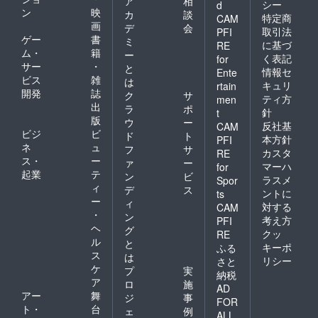
ア
相
シー
d
ン
映
カ
談
特定商
CAM
画
デ
会
取引法
PFI
ゲー
書
ミ
に基づ
RE
ム・
籍
ー
く表記
for
サー
・
と
情報セ
Ente
ビス
雑
は
キュリ
rtain
開発
誌
ク
サ
ティ方
men
出
ラ
ポ
針
t
版
ウ
ー
反社基
CAM
ビジ
ビ
ド
ト
本方針
PFI
ネ
ュ
フ
サ
カスタ
RE
ス・
ー
ァ
ー
マーハ
for
起業
テ
ン
ビ
ラスメ
Spor
ィ
デ
ス
ントに
ts
ー
ィ
対する
CAM
・
ン
考え方
PFI
ヘ
グ
クッ
RE
ル
と
キーポ
ふる
ス
は
リシー
さと
ケ
プ
実
納税
ア
ロ
施
AD
アー
舞
ジ
事
FOR
ト・
台
ェ
例
ALL