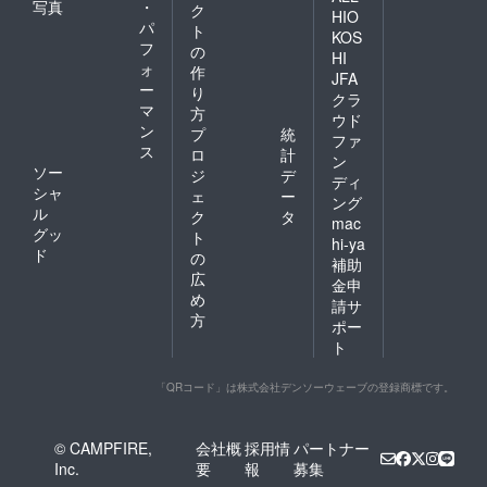
写真
・
ク
HIO
パ
ト
KOS
フ
の
HI
ォ
作
JFA
ー
り
クラ
マ
方
ウド
ン
プ
統
ファ
ス
ロ
計
ン
ソー
ジ
デ
ディ
シャ
ェ
ー
ング
ル
ク
タ
mac
グッ
ト
hi-ya
ド
の
補助
広
金申
め
請サ
方
ポー
ト
「QRコード」は株式会社デンソーウェーブの登録商標です。
© CAMPFIRE,
会社概
採用情
パートナー
Inc.
要
報
募集