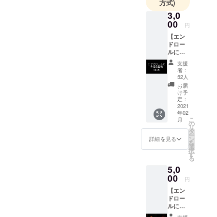
方式)
3,0
00
円
【エン
ドロー
ルにお
名前記
支援
載】 ※
者：
個人向
52人
け ・ド
お届
キュメ
け予
ンタ
定：
リー映
2021
年02
像のエ
こ
月
ンド
の
リ
ロール
タ
ー
にご支
ン
詳細を見る
を
援いた
選
択
だいた
す
る
方の名
5,0
前を記
載 備考
00
円
の欄に
【エン
記載す
ドロー
る名前
ルにお
を書い
名前記
て下さ
支援