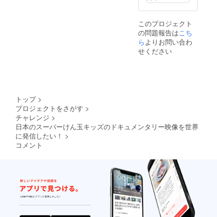
全員の
お礼動
画を送
このプロジェクト
りま
の問題報告は
こち
す！ ・
二人か
ら
よりお問い合わ
らの心
せください
のこ
もった
メッ
セージ
付きの
サイン
トップ
>
色紙 ・
プロジェクトをさがす
>
ドキュ
チャレンジ
>
メンタ
リー映
日本のスーパーけん玉キッズのドキュメンタリー映像を世界
像のエ
に発信したい！
>
ンド
コメント
ロール
にご支
援いた
だいた
方の名
前を記
載 備考
の欄に
記載す