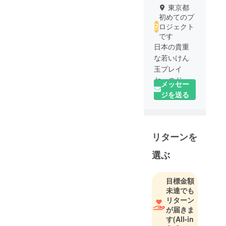
東京都
初めてのプ
ロジェクト
です
日本の貴重
な若いけん
玉プレイ
ヤーのド
メッセー
キュメンタ
ジを送る
リー映像を
世の中に発
信していく
リターンを
プロジェク
トです
選ぶ
目標金額
未達でも
リターン
が届きま
す
(All-in