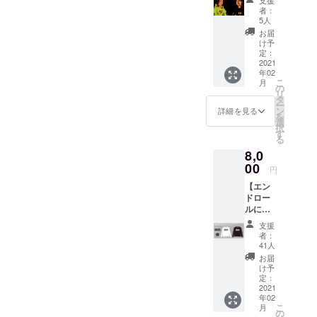
載＆や
い（10
者：
す＆し
文字以
5人
んのす
内）
お届
けのお
（例
け予
礼動
１）ケ
定：
画】 二
2021
ンダマ
年02
人を
タロウ
こ
月
もっと
（例
の
リ
応援し
２）け
タ
ー
たい人
ん玉太
ン
詳細を見る
を
向けプ
郎
選
択
ランで
す
る
す ・や
8,0
す＆し
んのす
00
円
けから
【エン
心を込
ドロー
めたお
ルにお
礼動画
名前記
をお送
支援
載＋オ
りま
者：
リジナ
す！ ・
41人
ルロン
ドキュ
お届
グTシャ
メンタ
け予
ツ】 ・
リー映
定：
ドキュ
2021
像のエ
年02
メンタ
ンド
こ
月
リー映
ロール
の