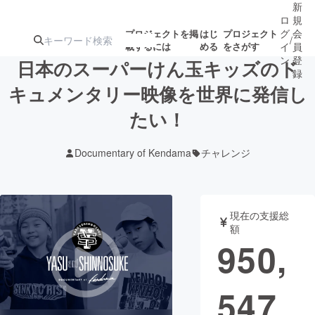
新
ロ
規
グ
会
プロジェクトを掲
はじ
プロジェクト
/
載するには
める
をさがす
イ
員
ン
登
日本のスーパーけん玉キッズのド
録
キュメンタリー映像を世界に発信し
たい！
人気のプロ
注目のリ
注目の新着プロ
募集終了が近いプ
もうすぐ公開
ジェクト
ターン
ジェクト
ロジェクト
されます
Documentary of Kendama
チャレンジ
アート・写真
音楽
現在の支援総
テクノロジー・ガジェット
ゲーム・サ
額
950,
映像・映画
書籍・雑誌
547
ビジネス・起業
チャレンジ