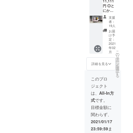
11,111
団体名
SHINN
円 ◎と
＆ロゴ
OSUKE
にかく
を記載
オリ
やす＆
備考の
ジナル
支援
しんの
欄に記
ロングT
者：
すけを
載する
シャツ
19人
全力応
団体名
白・黒2
お届
援！
を書い
種類
け予
【ス
て下さ
定：
（サイ
タッフ
2021
い（20
ズは各
年02
全員か
文字以
S/M/L/X
こ
月
らのお
内）
の
L）から
リ
礼動画&
（例
タ
お選び
ー
エンド
１）
ン
いただ
詳細を見る
を
ロール
ZOOMA
選
けます
択
にお名
DANKE
す
※写真は
る
前記
（例
イメー
このプロ
載】 と
２）コ
ジとな
ジェクト
にかく
ダミラ
ります
彼らの
けん玉
は、
All-In方
ため
スクー
式
です。
に、け
ル＆サ
ん玉の
ロン 支
目標金額に
未来の
援いた
関わらず、
ために
だいた
応援し
後に
2021/01/17
たいと
メール
23:59:59
ま
いう人
にて載