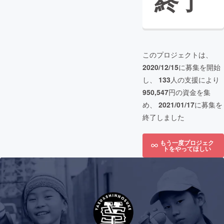
終了
このプロジェクトは、
2020/12/15
に募集を開始
し、
133
人の支援により
950,547
円の資金を集
め、
2021/01/17
に募集を
終了しました
もう一度プロジェク
トをやってほしい