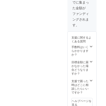
向けの
せるロ
でに集まっ
プラン
ゴの
た金額が
です。
データ
・ス
のやり
ファンディ
タッフ
取りを
ングされま
全員か
させて
らのお
いただ
す。
礼動画
きま
をお送
す。
りしま
※AIデー
支援に関するよ
す。 ※
タ推奨
くある質問
やす＆
となり
しんの
ます。
手数料はいく
すけ、
ない場
らかかります
やすパ
合もご
か？
パ、し
相談く
んのす
ださ
目標金額に届
けパ
い。
かなかった場
パ、監
合どうなりま
督コダ
すか？
マン、
カメラ
支援で困った
マンヨ
時はどこに相
シ＆
談したらいい
イー
ですか？
ジーか
らのス
ヘルプページを
タッフ
見る