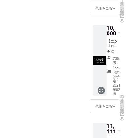
リ
像のエ
にご支
タ
ー
ンド
援いた
ン
詳細を見る
を
ロール
だいた
選
択
にご支
方の名
す
る
援いた
前を記
10,
だいた
載 備考
方の名
000
の欄に
円
前を記
記載し
【エン
載 備考
て欲し
ドロー
の欄に
い名前
ルに団
記載し
を書い
体名&ロ
て欲し
てくだ
支援
ゴを記
い名前
さい
者：
載】 ※
を書い
（10文
17人
法人・
てくだ
字以
お届
団体・
さい
内）
け予
グルー
（10文
定：
（例
プ向け
2021
字以
１）ケ
年02
・ド
内）
ンダマ
こ
月
キュメ
（例
の
ン （例
リ
ンタ
１）ケ
タ
２）け
ー
リー映
ンダマ
ン
ん玉
詳細を見る
を
像のエ
スター
選
太郎 ※
択
ンド
（例
す
個人の
る
ロール
２）け
方のみ
11,
にご支
ん玉
となり
援いた
111
太郎 ・
ます
円
だいた
YASU＆