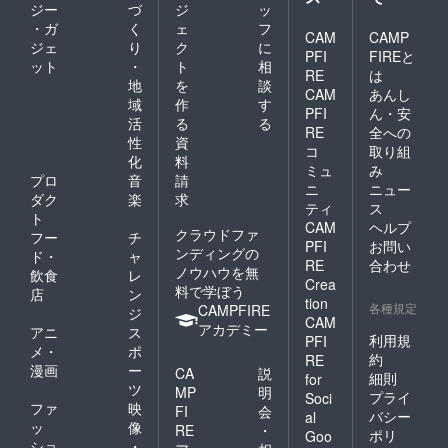
ジー
づ
ジ
ッ
・ガ
く
ェ
フ
CAM
CAMP
ジェ
り
ク
に
PFI
FIREと
ット
・
ト
相
RE
は
地
を
談
CAM
あんし
域
作
す
PFI
ん・安
活
る
る
RE
全への
性
資
コ
取り組
化
料
ミュ
み
プロ
音
請
ニ
ニュー
ダク
楽
求
ティ
ス
ト
CAM
ヘルプ
クラウドファ
フー
チ
PFI
お問い
ンディングの
ド・
ャ
RE
合わせ
ノウハウを無
飲食
レ
Crea
料で学ぼう
店
ン
tion
各種規定
CAMPFIRE
ジ
CAM
アカデミー
アニ
ス
利用規
PFI
メ・
ポ
約
RE
漫画
ー
CA
説
細則
for
ツ
MP
明
プライ
Soci
ファ
映
FI
会
バシー
al
ッ
像
RE
・
ポリ
Goo
ショ
・