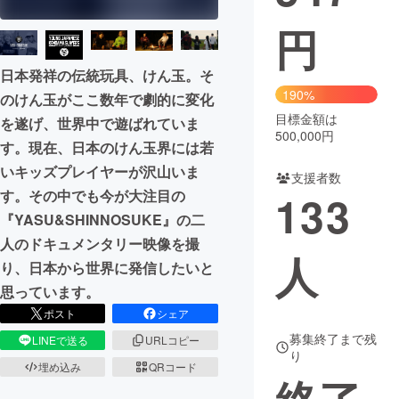
円
まちづくり・地域活性化
日本発祥の伝統玩具、けん玉。そ
CAMPFIRE for Social Good
CAMPFIRE Creation
190%
のけん玉がここ数年で劇的に変化
CAMPFIREふるさと納税
machi-ya
コミュニティ
目標金額は
を遂げ、世界中で遊ばれていま
500,000円
す。現在、日本のけん玉界には若
いキッズプレイヤーが沢山いま
支援者数
す。その中でも今が大注目の
133
『YASU&SHINNOSUKE』の二
人のドキュメンタリー映像を撮
人
り、日本から世界に発信したいと
思っています。
ポスト
シェア
募集終了まで残
LINEで送る
URLコピー
り
埋め込み
QRコード