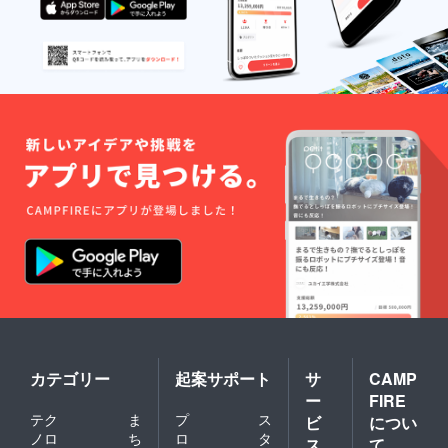
る名前
を書い
て下さ
い（10
文字以
内）
（例
１）ケ
ンダ
マック
ス （例
２）け
ん玉
太郎
カテゴリー
起案サポート
サ
CAMP
ー
FIRE
テク
ま
プ
ス
ビ
につい
ノロ
ち
ロ
タ
ス
て