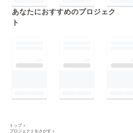
ギャラリーにて絵画と
のコラボを予定してお
あなたにおすすめのプロジェク
ります！ どうぞお楽
ト
しみに(^O^)／
トップ
>
プロジェクトをさがす
>