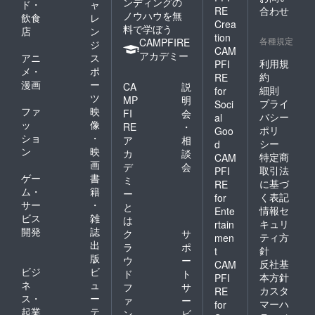
ンディングの
ド・
ャ
RE
合わせ
ノウハウを無
飲食
レ
Crea
料で学ぼう
店
ン
tion
各種規定
CAMPFIRE
ジ
CAM
アカデミー
アニ
ス
利用規
PFI
メ・
ポ
約
RE
漫画
ー
CA
説
細則
for
ツ
MP
明
プライ
Soci
ファ
映
FI
会
バシー
al
ッ
像
RE
・
ポリ
Goo
ショ
・
ア
相
シー
d
ン
映
カ
談
特定商
CAM
画
デ
会
取引法
PFI
ゲー
書
ミ
に基づ
RE
ム・
籍
ー
く表記
for
サー
・
と
情報セ
Ente
ビス
雑
は
キュリ
rtain
開発
誌
ク
サ
ティ方
men
出
ラ
ポ
針
t
版
ウ
ー
反社基
CAM
ビジ
ビ
ド
ト
本方針
PFI
ネ
ュ
フ
サ
カスタ
RE
ス・
ー
ァ
ー
マーハ
for
起業
テ
ン
ビ