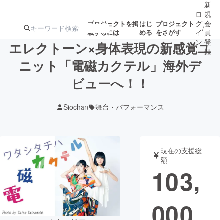
新
ロ
規
グ
会
プロジェクトを掲
はじ
プロジェクト
/
載するには
める
をさがす
イ
員
ン
登
エレクトーン×身体表現の新感覚ユ
録
ニット「電磁カクテル」海外デ
ビューへ！！
人気のプロ
注目のリ
注目の新着プロ
募集終了が近いプ
もうすぐ公開
ジェクト
ターン
ジェクト
ロジェクト
されます
Siochan
舞台・パフォーマンス
アート・写真
音楽
現在の支援総
テクノロジー・ガジェット
ゲーム・サ
額
103,
映像・映画
書籍・雑誌
000
ビジネス・起業
チャレンジ