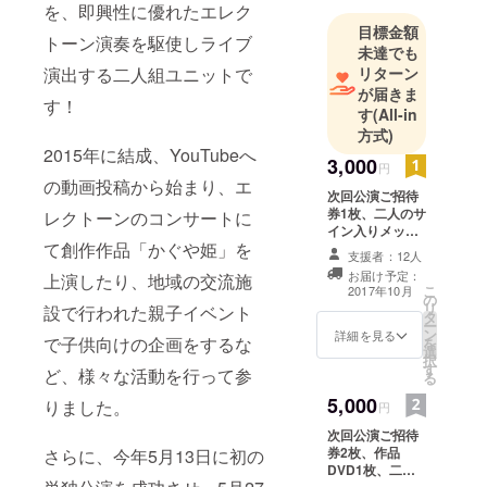
を、即興性に優れたエレク
き、演劇も
目標金額
好き。
トーン演奏を駆使しライブ
未達でも
毎日いろん
演出する二人組ユニットで
リターン
な事に興味
が届きま
す！
を持ちなが
す
(All-in
ら生きてま
方式)
2015年に結成、YouTubeへ
す。
3,000
円
の動画投稿から始まり、エ
次回公演ご招待
券1枚、二人のサ
レクトーンのコンサートに
イン入りメッ
て創作作品「かぐや姫」を
セージカード
支援者：12人
お届け予定：
上演したり、地域の交流施
こ
2017年10月
の
リ
設で行われた親子イベント
タ
ー
ン
詳細を見る
で子供向けの企画をするな
を
選
択
す
ど、様々な活動を行って参
る
5,000
りました。
円
次回公演ご招待
券2枚、作品
さらに、今年5月13日に初の
DVD1枚、二人