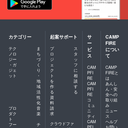
カテゴリー
起案サポート
サ
CAMP
ー
FIRE
テク
ま
プ
ス
ビ
につい
ノロ
ち
ロ
タ
ス
て
ジー
づ
ジ
ッ
・ガ
く
ェ
フ
CAM
CAMP
ジェ
り
ク
に
PFI
FIREと
ット
・
ト
相
RE
は
地
を
談
CAM
あんし
域
作
す
PFI
ん・安
活
る
る
RE
全への
性
資
コ
取り組
化
料
ミュ
み
プロ
音
請
ニ
ニュー
ダク
楽
求
ティ
ス
ト
CAM
ヘルプ
クラウドファ
フー
チ
PFI
お問い