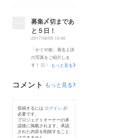
日、電磁カクテル海外
ておき～》 遠くにな
デビューを無事に終え
いよ 近くにある
ることができました。
募集〆切まであ
ひっくり返してけむく
精一杯の心を込めて演
じゃら ひっくり返し
と５日！
じた「竹取物語」は、
てつんつるてん 消え
2017/08/05 10:40
中国、台湾、日本から
ゆくように… ◆日
集まったお客様や諸先
「かぐや姫」過去上演
時:2018年5月10日～
生方から沢山の好評の
の写真をご紹介しま
13日 ①14時～
声を頂き、また今後に
す！ 日本最古の文学
もっと見る
②17時～ ※12日の17
向けてのアドバイスも
作品と言われる『竹取
時と、13日の14時、
沢山いただきまし
物語』を読み込み、か
17時の回はライブペイ
コメント
もっと見る
た！ 特に中国・台湾
ぐや姫が天女として地
ンティング(小林舞)と
の方々には気に入って
上に舞い降りる場面か
のコラボを行います。
いただけたようで、終
ら、翁や村の人々との
◆場所:アメリカ橋
投稿するには
ログイン
が
演後にダンスを真似し
出会いの中で豊かな感
ギャラリー(恵比寿駅
必要です。
ている方がチラホラ
情を育んでいく様子、
プロジェクトオーナーの承
から徒歩5分) ◆出演:
(^^♪ 海外でパフォー
認後に掲載されます。承認
そして無情にも再び心
電磁カクテル(楠田し
マンスをするとき、文
された内容を削除すること
を持たない天界へ旅立
おり&amp;小林
はできません。