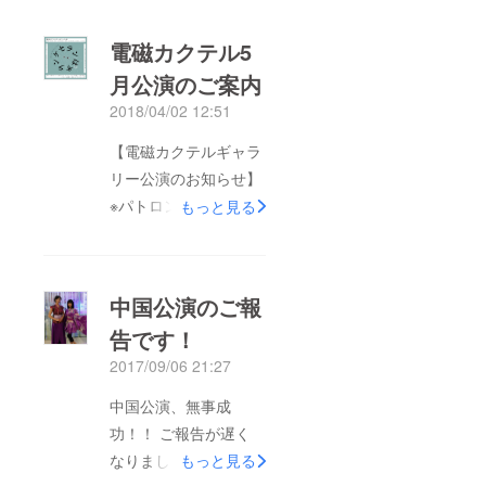
電磁カクテル5
月公演のご案内
2018/04/02 12:51
【電磁カクテルギャラ
リー公演のお知らせ】
※パトロンの皆様は、
もっと見る
全員がご招待扱いにな
る公演です 来る5月
10日～13日、恵比寿
中国公演のご報
のアメリカ橋ギャラ
告です！
リーにて4日間計8回の
2017/09/06 21:27
公演を行います！是非
お越しくださいませ!
中国公演、無事成
以下、公演詳細です。
功！！ ご報告が遅く
《ケセランぱサラン
なりましたが、8月25
もっと見る
～教えてあなたのとっ