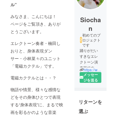
ル”
みなさま、こんにちは！
Siocha
ページをご覧頂き、ありが
n
とうございます。
初めてのプ
ロジェクト
エレクトーン奏者・楠田し
です
おりと、身体表現ダン
踊りがだい
すきなエレ
サー・小林菜々のユニット
クトーン演
「電磁カクテル」です。
奏家です
https://www.facebook.com/shiori.kusuda
((o(^∇^)o))時
メッセー
電磁カクテルとは・・？
にはダン
ジを送る
サーにもな
物語や情景、様々な感情な
ります。作
曲家にもな
どをその身体ひとつで表現
リターンを
ります。
する“身体表現”に、まるで映
選ぶ
画を彩るかのような音楽
アートも好