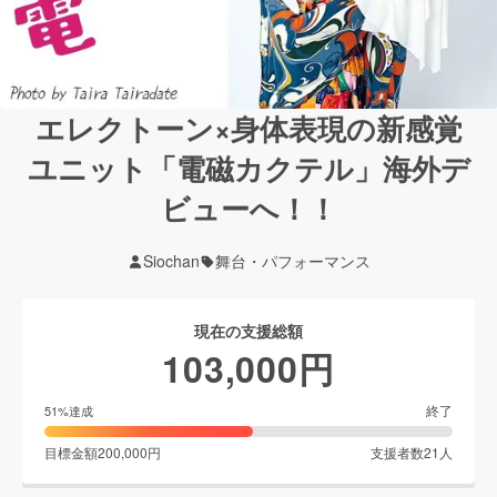
エレクトーン×身体表現の新感覚
ユニット「電磁カクテル」海外デ
ビューへ！！
Siochan
舞台・パフォーマンス
現在の支援総額
103,000
円
終了
51
%達成
目標金額
200,000
円
支援者数
21
人