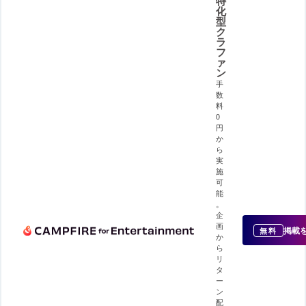
特
化
型
ク
ラ
フ
ァ
ン
手
数
料
0
円
か
ら
実
施
可
能
。
企
画
掲載
無料
か
ら
リ
タ
ー
ン
配