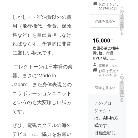
プレゼント、二
お届け予定：
人のサイン入り
こ
2017年10月
の
メッセージカー
リ
タ
しかし・・宿泊費以外の費
ド
ー
ン
詳細を見る
を
用（飛行機代、食費、保険
選
択
す
る
料など）を自己負担しなけ
15,000
円
ればならず、予算的に非常
次回公演ご招待
に厳しい状況です。
券3枚、作品
DVD1枚、二人
からのお楽しみ
支援者：0人
エレクトーンは日本発の楽
プレゼント、オ
お届け予定：
リジナルシール1
器、まさに“Made In
こ
2017年10月
の
枚、二人のサイ
リ
タ
ン入りメッセー
Japan”。また身体表現との
ー
ン
ジカード
詳細を見る
を
選
コラボレーションユニット
択
す
る
というのも大変珍しい試み
このプロ
ジェクト
です。
は、
All-In方
ぜひ、電磁カクテルの海外
式
です。
目標金額に
デビューにご協力をお願い