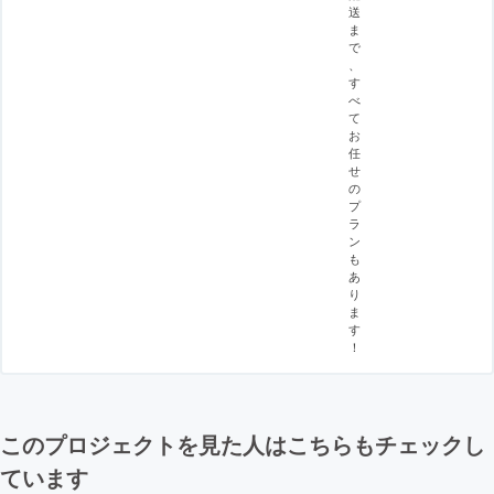
送
ま
で
、
す
べ
て
お
任
せ
の
プ
ラ
ン
も
あ
り
ま
す
！
このプロジェクトを見た人はこちらもチェックし
ています