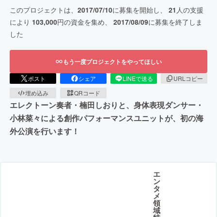
このプロジェクトは、
2017/07/10
に募集を開始し、
21
人の支援
により
103,000
円の資金を集め、
2017/08/09
に募集を終了しま
した
もう一度プロジェクトをやってほしい
ポスト
シェア
LINEで送る
URLコピー
埋め込み
QRコード
エレクトーン奏者・楠田しおりと、身体表現ダンサー・
小林菜々による創作パフォーマンスユニットが、初の海
外公演を行います！
エ
ン
タ
メ
領
域