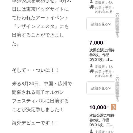
単独公演を成功させ、5月27
のサイン入り
支援者：4人
メッセージカー
お届け予定：
日には東京ビッグサイトに
ド
こ
2017年10月
の
リ
て行われたアートイベント
タ
ー
ン
詳細を見る
『デザインフェスタ』にも
を
選
択
す
出演することができまし
る
7,000
た。
円
次回公演ご招待
券2枚、作品
DVD1枚、オリ
ジナルシール1
支援者：1人
枚、二人のサイ
そして・・ついに！！
お届け予定：
ン入りメッセー
こ
2017年10月
の
ジカード
リ
来る8月24日、中国・広州で
タ
ー
ン
詳細を見る
を
開催される電子オルガン
選
択
す
る
フェスティバルに出演する
10,000
円
ことが決定致しました！
次回公演ご招待
券2枚、作品
海外デビューです！！
DVD1枚、二人
からのお楽しみ
支援者：4人