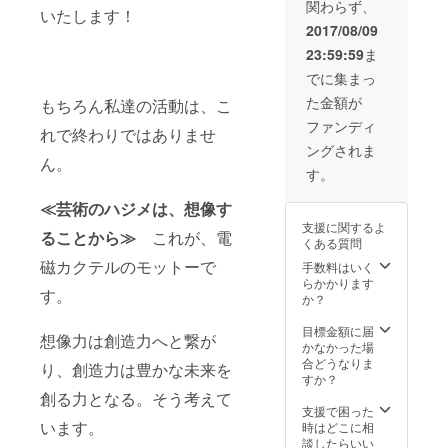
関わらず、
いたします！
2017/08/09
23:59:59
ま
でに集まっ
た金額が
もちろん私達の活動は、こ
ファンディ
れで終わりではありませ
ングされま
ん。
す。
≪芸術のハジメは、想像す
支援に関するよ
ることから≫
これが、電
くある質問
磁カクテルのモットーで
手数料はいく
らかかります
す。
か？
目標金額に届
想像力は創造力へと繋が
かなかった場
合どうなりま
り、創造力は豊かな未来を
すか？
創る力となる。そう考えて
支援で困った
います。
時はどこに相
談したらいい