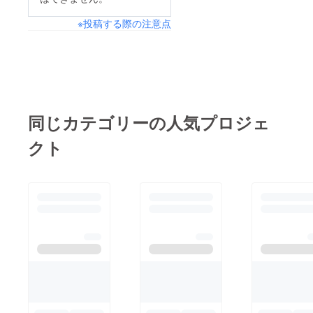
化の違いやコミュニ
つ姿を・・現代的に、
菜々) ゲスト:小林舞
ケーションの壁を乗り
※投稿する際の注意点
美しくアレンジしたオ
◆チケット:2,500円→
越えなければなりませ
リジナル作品です。
パトロンの方は入場無
んが、私達にとって一
中国公演でも、思い切
料、小学生以下無料
番のコミュニケーショ
り表現して来たいと思
◆お申し込み:パトロ
ンツールは“パフォー
います！ みなさまの
ンの皆様は、コメント
マンス”そのものでし
ご支援、どうぞよろし
同じカテゴリーの人気プロジェ
欄にてお名前、人数、
た。これからもワール
くお願いいたしま
観覧日をお知らせくだ
ドワイドに活動してい
クト
す！！
さい。こちらで予約の
こう！と決意した二人
手続きを致します。
でした！ 写真をご紹
皆様のお越しをお待ち
介します↓ ステキな照
しております! 電磁カ
明も作って頂き、シル
クテル 楠田しおり、
エットが幻想的
小林菜々
に・・！ 沢山のご支
援ご協力、本当にあり
がとうございました！
次回公演は、恵比寿の