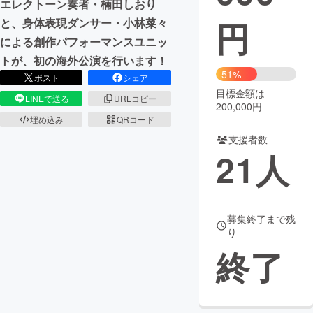
エレクトーン奏者・楠田しおり
円
と、身体表現ダンサー・小林菜々
まちづくり・地域活性化
による創作パフォーマンスユニッ
トが、初の海外公演を行います！
CAMPFIRE for Social Good
CAMPFIRE Creation
51%
ポスト
シェア
CAMPFIREふるさと納税
machi-ya
コミュニティ
目標金額は
LINEで送る
URLコピー
200,000円
埋め込み
QRコード
支援者数
21
人
募集終了まで残
り
終了