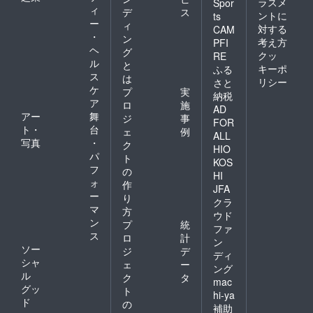
ラスメ
Spor
ィ
デ
ス
ントに
ts
ー
ィ
対する
CAM
・
ン
考え方
PFI
ヘ
グ
クッ
RE
ル
と
キーポ
ふる
ス
は
リシー
さと
ケ
プ
実
納税
ア
ロ
施
AD
アー
舞
ジ
事
FOR
ト・
台
ェ
例
ALL
写真
・
ク
HIO
パ
ト
KOS
フ
の
HI
ォ
作
JFA
ー
り
クラ
マ
方
ウド
ン
プ
統
ファ
ス
ロ
計
ン
ソー
ジ
デ
ディ
シャ
ェ
ー
ング
ル
ク
タ
mac
グッ
ト
hi-ya
ド
の
補助