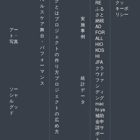
グ
クッ
RE
ル
と
キーポ
ふる
ス
は
リシー
さと
ケ
プ
実
納税
ア
ロ
施
AD
アー
舞
ジ
事
FOR
ト・
台
ェ
例
ALL
写真
・
ク
HIO
パ
ト
KOS
フ
の
HI
ォ
作
JFA
ー
り
クラ
マ
方
ウド
ン
プ
統
ファ
ス
ロ
計
ン
ソー
ジ
デ
ディ
シャ
ェ
ー
ング
ル
ク
タ
mac
グッ
ト
hi-ya
ド
の
補助
広
金申
め
請サ
方
ポー
ト