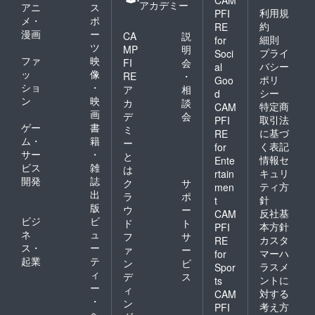
アカデミー
アニ
ス
利用規
PFI
メ・
ポ
約
RE
漫画
ー
CA
説
細則
for
ツ
MP
明
プライ
Soci
ファ
映
FI
会
バシー
al
ッ
像
RE
・
ポリ
Goo
ショ
・
ア
相
シー
d
ン
映
カ
談
特定商
CAM
画
デ
会
取引法
PFI
ゲー
書
ミ
に基づ
RE
ム・
籍
ー
く表記
for
サー
・
と
情報セ
Ente
ビス
雑
は
キュリ
rtain
開発
誌
ク
サ
ティ方
men
出
ラ
ポ
針
t
版
ウ
ー
反社基
CAM
ビジ
ビ
ド
ト
本方針
PFI
ネ
ュ
フ
サ
カスタ
RE
ス・
ー
ァ
ー
マーハ
for
起業
テ
ン
ビ
ラスメ
Spor
ィ
デ
ス
ントに
ts
ー
ィ
対する
CAM
・
ン
考え方
PFI
ヘ