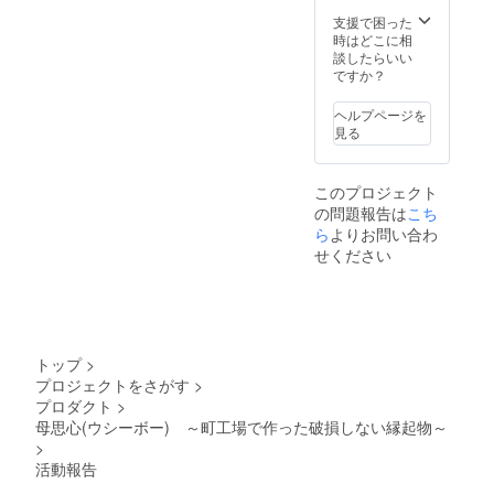
支援で困った
時はどこに相
談したらいい
ですか？
ヘルプページを
見る
このプロジェクト
の問題報告は
こち
ら
よりお問い合わ
せください
トップ
>
プロジェクトをさがす
>
プロダクト
>
母思心(ウシーボー) ～町工場で作った破損しない縁起物～
>
活動報告