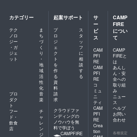
カテゴリー
起案サポート
サ
CAMP
ー
FIRE
テク
ま
プ
ス
ビ
につい
ノロ
ち
ロ
タ
ス
て
ジー
づ
ジ
ッ
・ガ
く
ェ
フ
CAM
CAMP
ジェ
り
ク
に
PFI
FIREと
ット
・
ト
相
RE
は
地
を
談
CAM
あんし
域
作
す
PFI
ん・安
活
る
る
RE
全への
性
資
コ
取り組
化
料
ミュ
み
プロ
音
請
ニ
ニュー
ダク
楽
求
ティ
ス
ト
CAM
ヘルプ
クラウドファ
フー
チ
PFI
お問い
ンディングの
ド・
ャ
RE
合わせ
ノウハウを無
飲食
レ
Crea
料で学ぼう
店
ン
tion
各種規定
CAMPFIRE
ジ
CAM