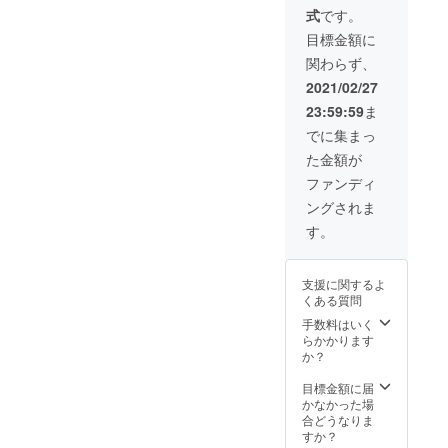
母思心
ション
せをお
式
です。
と同じ
でご希
選びく
材質で
望の色
ださ
目標金額に
出来て
をお選
い。
関わらず、
いま
びくだ
す。 一
さい。
2021/02/27
つずつ
23:59:59
ま
丁寧に
手作り
でに集まっ
した製
た金額が
品で
す。 組
ファンディ
付け部
ングされま
品が同
封され
す。
ます。
※送料・
消費税
支援に関するよ
込みの
くある質問
価格で
す。
手数料はいく
らかかります
か？
目標金額に届
かなかった場
合どうなりま
すか？