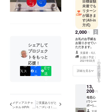
実施いたし
目標金額
未達でも
ます。
リターン
が届きま
す
(All-in
方式)
2,000
円
お礼のお手紙を
お送りさせてい
シェアして
ただきます。
プロジェク
支援者：6人
トをもっと
お届け予定：
こ
2021年03月
応援！
の
LIN
リ
ポ
シ
タ
Eで
ー
ン
ス
ェ
詳細を見る
を
送
選
ト
ア
択
る
す
る
13,
200
円
母思心
(ウシー
メディアスチャ
ご支援ありがと
ボー)
ンネル HP内
うございまし
中抜き
支援
「動画ニュー
た！