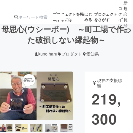
新
ロ
規
グ
会
プロジェクトを掲
はじ
プロジェクト
/
載するには
める
をさがす
イ
員
ン
登
母思心(ウシーボー) ～町工場で作っ
録
た破損しない縁起物～
人気のプロ
注目のリ
注目の新着プロ
募集終了が近いプ
もうすぐ公開
kuno haru
プロダクト
愛知県
ジェクト
ターン
ジェクト
ロジェクト
されます
アート・写真
音楽
現在の支援総
額
219,
テクノロジー・ガジェット
ゲーム・サ
300
映像・映画
書籍・雑誌
ビジネス・起業
チャレンジ