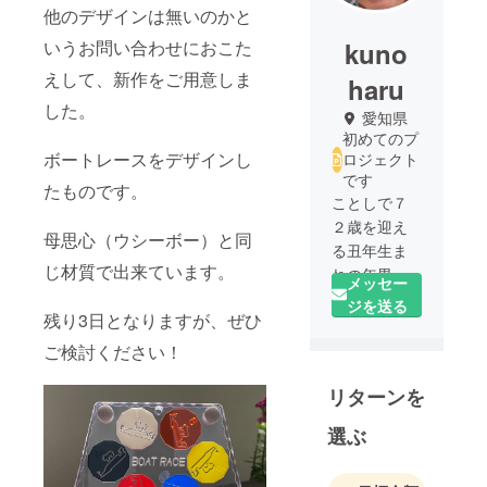
他のデザインは無いのかと
いうお問い合わせにおこた
kuno
えして、新作をご用意しま
haru
した。
愛知県
初めてのプ
ボートレースをデザインし
ロジェクト
です
たものです。
ことしで７
２歳を迎え
母思心（ウシーボー）と同
る丑年生ま
じ材質で出来ています。
れの年男で
メッセー
す。
ジを送る
残り3日となりますが、ぜひ
コロナ禍で
厳しい状況
ご検討ください！
の中、新た
リターンを
な挑戦を！
という思い
選ぶ
でこのプロ
ジェクトを