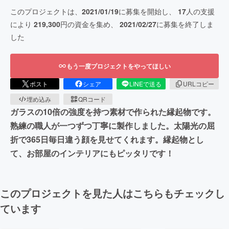
このプロジェクトは、
2021/01/19
に募集を開始し、
17
人の支援
により
219,300
円の資金を集め、
2021/02/27
に募集を終了しま
した
もう一度プロジェクトをやってほしい
ポスト
シェア
LINEで送る
URLコピー
埋め込み
QRコード
ガラスの10倍の強度を持つ素材で作られた縁起物です。
熟練の職人が一つずつ丁寧に製作しました。太陽光の屈
折で365日毎日違う顔を見せてくれます。縁起物とし
て、お部屋のインテリアにもピッタリです！
このプロジェクトを見た人はこちらもチェックし
ています