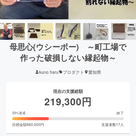
母思心(ウシーボー) ～町工場で
作った破損しない縁起物～
kuno haru
プロダクト
愛知県
現在の支援総額
219,300
円
終了
33
%達成
目標金額
660,000
円
支援者数
17
人