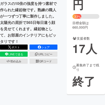
円
ガラスの10倍の強度を持つ素材で
まちづくり・地域活性化
作られた縁起物です。熟練の職人
が一つずつ丁寧に製作しました。
33%
太陽光の屈折で365日毎日違う顔
目標金額は
CAMPFIRE for Social Good
CAMPFIRE Creation
660,000円
を見せてくれます。縁起物とし
CAMPFIREふるさと納税
machi-ya
コミュニティ
て、お部屋のインテリアにもピッ
支援者数
タリです！
17
人
ポスト
シェア
LINEで送る
URLコピー
埋め込み
QRコード
募集終了まで残
り
終了