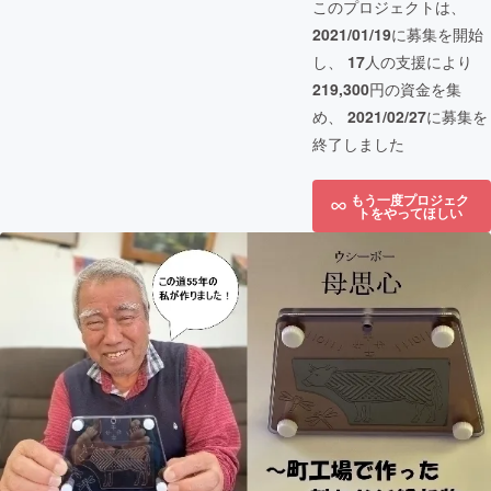
このプロジェクトは、
2021/01/19
に募集を開始
し、
17
人の支援により
219,300
円の資金を集
め、
2021/02/27
に募集を
終了しました
もう一度プロジェク
トをやってほしい