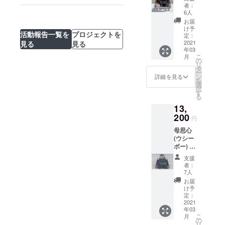
加工品
者：
ス」にて配信さ
本体部
6人
れました
分と中
お届
抜き部
け予
活動報告一覧を
プロジェクトを
分をお
定：
好みの
2021
見る
見る
年03
組み合
こ
月
わせで
の
リ
お届け
タ
ー
しま
ン
詳細を見る
を
す。 ※
選
択
本体＝
す
る
ブルー
13,
スモー
ク、ブ
200
円
ラウン
母思心
スモー
(ウシー
ク、ブ
ボー) 一
ラック
枚の板
(不透明)
支援
にデザ
のいず
者：
インを
れか ※
7人
彫った
中抜き
お届
全彫り
＝ブ
け予
タイ
ルース
定：
プ。 ブ
2021
モー
年03
ルース
ク、ブ
こ
月
モーク
ラウン
の
リ