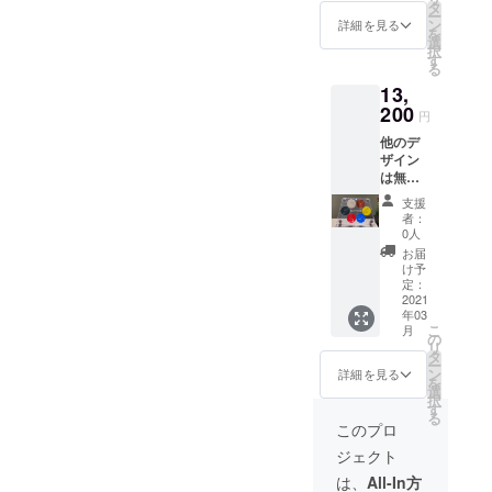
色、ブ
スモー
タ
ー
ラウン
ク、ブ
ン
詳細を見る
を
スモー
ラック
選
択
ク色、
(不透明)
す
る
ブラッ
のいず
13,
ク(不透
れか 一
明)色 の
200
つずつ
円
3色をご
丁寧に
他のデ
用意し
手作り
ザイン
まし
した製
は無い
た。 一
品で
の？と
つずつ
す。 組
支援
いうお
丁寧に
付け部
者：
問い合
手を加
品が同
0人
わせに
えた製
封され
お届
おこた
品で
ま
け予
えし
す。 組
定：
す。
て、新
2021
付け部
※送料・
年03
作をご
品が同
消費税
こ
月
用意し
封され
の
込みの
リ
まし
ます。
タ
価格で
ー
た。
※送料・
ン
す。
詳細を見る
を
ボート
消費税
選
択
レース
込みの
す
オプ
る
をデザ
価格で
ション
このプロ
インし
す。
でご希
ジェクト
たもの
望の組
です。
オプ
み合わ
は、
All-In方