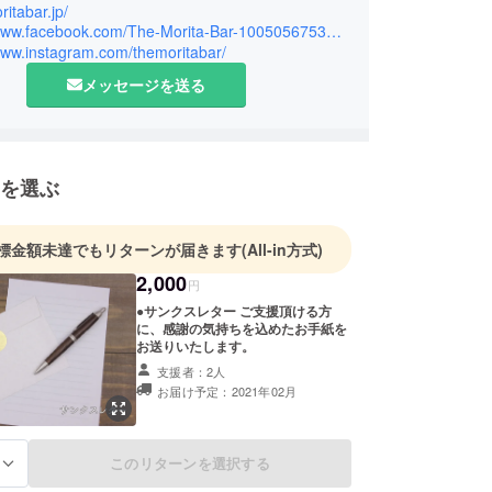
ritabar.jp/
https://www.facebook.com/The-Morita-Bar-100505675342979/
/www.instagram.com/themoritabar/
メッセージを送る
を選ぶ
標金額未達でもリターンが届きます
(All-in方式)
2,000
円
●サンクスレター ご支援頂ける方
に、感謝の気持ちを込めたお手紙を
お送りいたします。
支援者：2人
お届け予定：2021年02月
このリターンを選択する
る