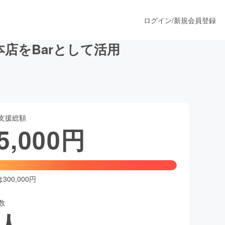
ログイン
/
新規会員登録
店をBarとして活用
うすぐ公開されます
支援総額
プロダクト
5,000
円
ファッション
スポーツ
00,000円
数
ア
ソーシャルグッド
人