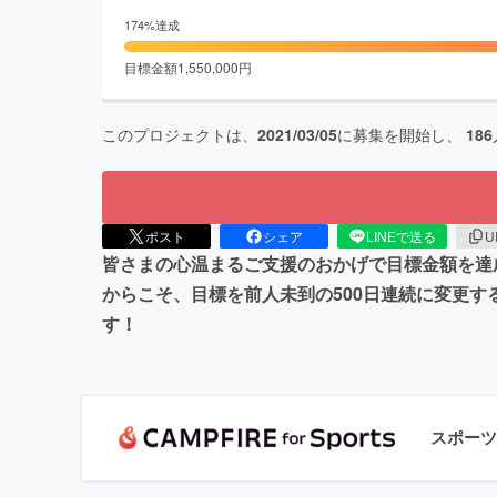
174
%達成
目標金額
1,550,000
円
このプロジェクトは、
2021/03/05
に募集を開始し、
186
ポスト
シェア
LINEで送る
U
皆さまの心温まるご支援のおかげで目標金額を達
からこそ、目標を前人未到の500日連続に変更す
す！
スポーツ