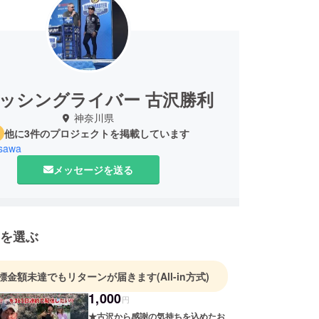
ッシングライバー 古沢勝利
神奈川県
他に3件のプロジェクトを掲載しています
usawa
メッセージを送る
を選ぶ
標金額未達でもリターンが届きます
(All-in方式)
1,000
円
★古沢から感謝の気持ちを込めたお