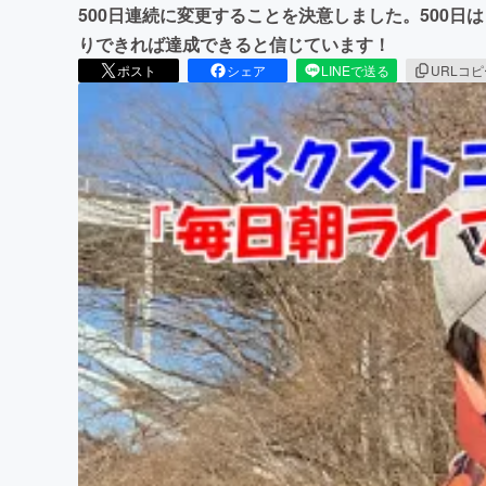
500日連続に変更することを決意しました。500
りできれば達成できると信じています！
ポスト
シェア
LINEで送る
URLコ