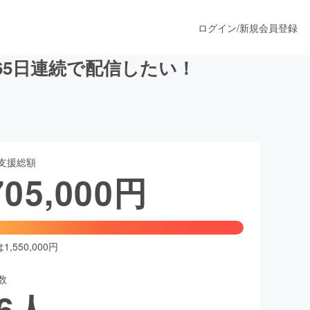
ログイン
/
新規会員登録
65日連続で配信したい！
うすぐ公開されます
支援総額
プロダクト
705,000
円
ファッション
スポーツ
,550,000円
数
ア
ソーシャルグッド
6
人