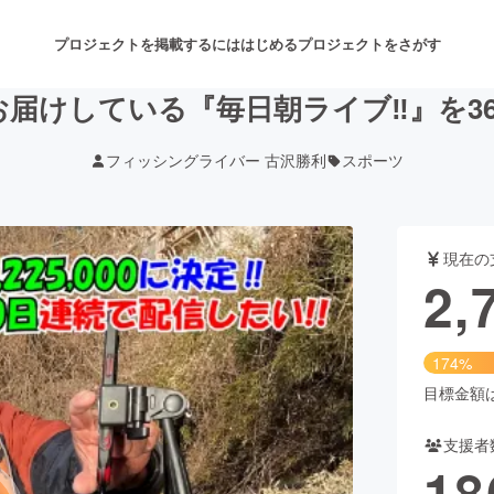
プロジェクトを掲載するには
はじめる
プロジェクトをさがす
届けしている『毎日朝ライブ‼』を3
フィッシングライバー 古沢勝利
スポーツ
注目のリターン
注目の新着プロジェクト
募集終了が近いプロジェクト
も
現在の
音楽
舞台・パフォーマンス
2,
ゲーム・サービス開発
フード・飲食店
174%
書籍・雑誌出版
アニメ・漫画
目標金額は1
支援者
チャレンジ
ビューティー・ヘルスケ
18