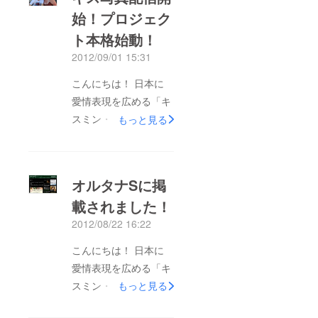
始！プロジェク
ト本格始動！
2012/09/01 15:31
こんにちは！ 日本に
愛情表現を広める「キ
スミン・プロジェク
もっと見る
ト」です。 いよいよ
アメリカ西海岸で撮影
しているキス写真の配
オルタナSに掲
信が始まりました！9
載されました！
月の１ヶ月間、100枚
2012/08/22 16:22
のキス写真をお届けし
ます。ぜひ「いい
こんにちは！ 日本に
ね！」を押してアメリ
愛情表現を広める「キ
カの愛を感じてくださ
スミン・プロジェク
もっと見る
い♪ Facebookペー
ト」です。 若者によ
ジ：