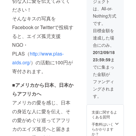
切な人に愛を伝えてみてく
ジェクト
は、All-or-
ださい！
Nothing方式
そんなキスの写真を
です。
Facebook or Twitterで投稿す
目標金額を
ると、エイズ孤児支援
達成した場
NGO・
合にのみ、
2012/09/18
PLAS（
http://www.plas-
23:59:59
ま
aids.org/
）の活動に100円が
でに集まっ
寄付されます。
た金額が
ファンディ
■アメリカから日本、日本か
ングされま
らアフリカへ
す。
アメリカの愛を感じ、日本
の身近な人に愛を伝え、そ
支援に関するよ
くある質問
の愛がめぐり巡ってアフリ
手数料はいく
カのエイズ孤児へと届きま
らかかります
か？