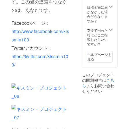
す。この愛の連鎖をつなぐ
目標金額に届
のは、あなたです。
かなかった場
合どうなりま
すか？
Facebookページ：
支援で困った
http://www.facebook.com/kis
時はどこに相
smin100
談したらいい
ですか？
Twitterアカウント：
ヘルプページを
https://twitter.com/kissmin10
見る
0/
このプロジェクト
の問題報告は
こち
ら
よりお問い合わ
せください