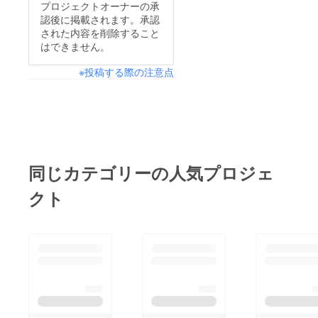
トキャラクター「キス
への「いいね！」もよ
プロジェクトオーナーの承
認後に掲載されます。承認
ミン」が神出鬼没に日
ろしくお願いします。
された内容を削除すること
本列島を旅行中です！
http://www.facebook.c
はできません。
毎日旅の様子を
om/kissmin100
※投稿する際の注意点
Facebookページで
アップしています。
今まで北海道・東京・
千葉・埼玉・山梨など
を旅行してきました！
この写真は北海道・紋
同じカテゴリーの人気プロジェ
別市のたんぽぽ畑で♪
クト
時々出るキスミンの辛
辣なコメントにも目が
離せません。 次はど
こに行くのかな？要
チェックです！
Facebookページ：
http://www.facebook.c