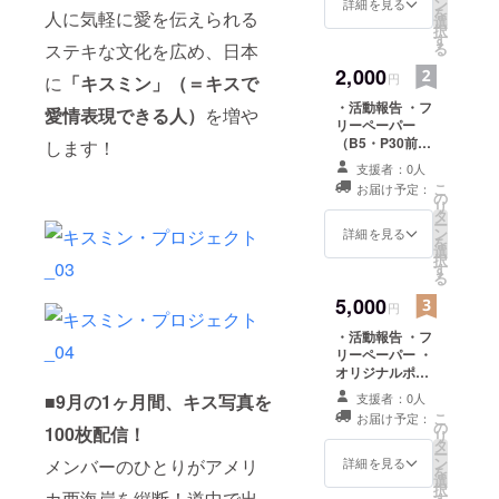
を使って制作し
ン
詳細を見る
を
人に気軽に愛を伝えられる
たアート作品の
選
択
画像。サイズは
す
ステキな文化を広め、日本
る
デスクトップ用
2,000
やiPhone用な
円
に
「キスミン」（＝キスで
ど。） をお送り
・活動報告 ・フ
します。
愛情表現できる人）
を増や
リーペーパー
（B5・P30前
します！
後・中綴じホチ
支援者：0人
キス留め・オー
こ
お届け予定：
ルカラー。アメ
の
リ
リカのキス写真
タ
ー
や投稿されたキ
ン
詳細を見る
を
ス写真の一部、
選
択
プロジェクトの
す
る
結果報告をまと
5,000
めます。） ・オ
円
リジナルポス
・活動報告 ・フ
ター（A2・カ
リーペーパー ・
ラー。キス写真
オリジナルポス
を使って制作し
ター ・オリジナ
たアート作品を
■9月の1ヶ月間、キス写真を
支援者：0人
ルTシャツ（サイ
プリント。） を
こ
お届け予定：
ズ・記事の色指
の
お送りします。
100枚配信！
リ
定可・カラープ
タ
ー
リント。キス写
ン
メンバーのひとりがアメリ
詳細を見る
を
真を使ったアー
選
択
カ西海岸を縦断！道中で出
ト作品やキス写
す