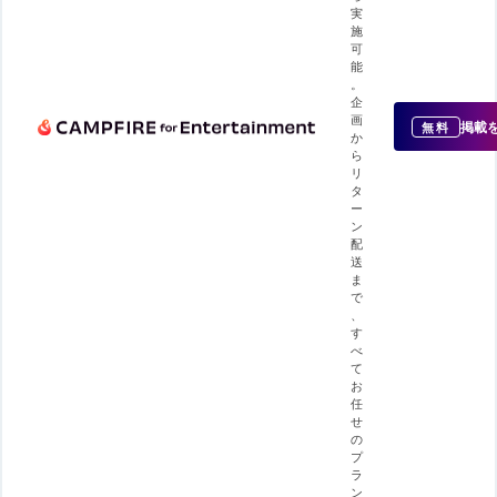
実
施
可
能
。
企
画
掲載
無料
か
ら
リ
タ
ー
ン
配
送
ま
で
、
す
べ
て
お
任
せ
の
プ
ラ
ン