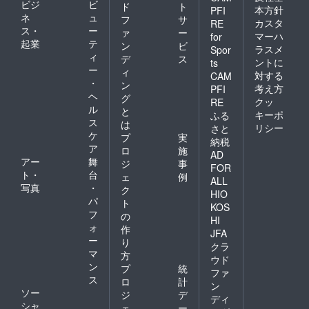
ビジ
ビ
ド
ト
本方針
PFI
ネ
ュ
フ
サ
カスタ
RE
ス・
ー
ァ
ー
マーハ
for
起業
テ
ン
ビ
ラスメ
Spor
ィ
デ
ス
ントに
ts
ー
ィ
対する
CAM
・
ン
考え方
PFI
ヘ
グ
クッ
RE
ル
と
キーポ
ふる
ス
は
リシー
さと
ケ
プ
実
納税
ア
ロ
施
AD
アー
舞
ジ
事
FOR
ト・
台
ェ
例
ALL
写真
・
ク
HIO
パ
ト
KOS
フ
の
HI
ォ
作
JFA
ー
り
クラ
マ
方
ウド
ン
プ
統
ファ
ス
ロ
計
ン
ソー
ジ
デ
ディ
シャ
ェ
ー