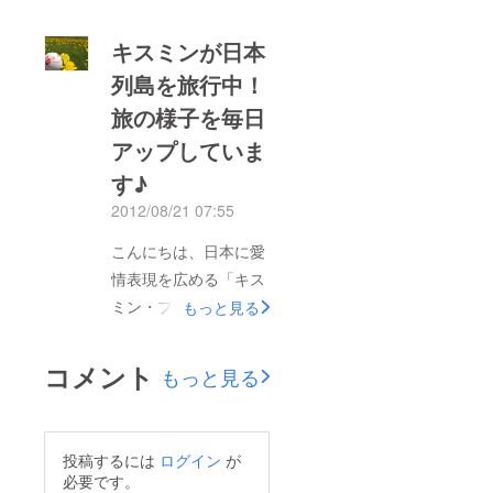
る社会変革を応援する
http://www.facebook.c
ソーシャルメディア
キスミンが日本
om/kissmin100/ キス
「オルタナS」に問う
写真配信後も愛情表現
列島を旅行中！
プロジェクトの記事が
やキスを広めるため、
旅の様子を毎日
掲載されました！
キス写真をまとめた
http://alternas.jp/uncat
アップしていま
フォトブックを制作し
egorized/2012/08/227
す♪
ます。現在制作資金を
58.html 昨日掲載され
2012/08/21 07:55
集めていますので、ぜ
たにもかかわらず、早
ひご協力お願いしま
こんにちは、日本に愛
速記事に対する「いい
す！リターンとして
情表現を広める「キス
ね！」とツイート数の
フォトブックやポス
ミン・プロジェクト」
合計が120以上にも
もっと見る
ターなどのオリジナル
です！ 今月、プロ
なっています。多くの
グッズ(全て非売品)を
ジェクトのFacebook
人に当プロジェクトに
コメント
もっと見る
差し上げます。 《現
ページではプレ企画
ついて知って頂くこと
在の目標額達成率：
『日本列島 旅するキ
が出来、嬉しい限りで
9%》
スミン！』を実施して
す。ぜひご覧くださ
投稿するには
ログイン
が
います。 プロジェク
い！ Facebookページ
必要です。