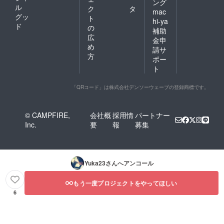
ング
ル
ク
タ
mac
グッ
ト
hi-ya
ド
の
補助
広
金申
め
請サ
方
ポー
ト
「QRコード」は株式会社デンソーウェーブの登録商標です。
© CAMPFIRE,
会社概
採用情
パートナー
Inc.
要
報
募集
Yuka23
さんへアンコール
もう一度プロジェクトをやってほしい
6