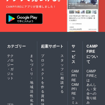
カテゴリー
起案サポート
サ
CAMP
ー
FIRE
テク
ま
プ
ス
ビ
につい
ノロ
ち
ロ
タ
ス
て
ジー
づ
ジ
ッ
・ガ
く
ェ
フ
CAM
CAMP
ジェ
り
ク
に
PFI
FIREと
ット
・
ト
相
RE
は
地
を
談
CAM
あんし
域
作
す
PFI
ん・安
活
る
る
RE
全への
性
資
コ
取り組
化
料
ミュ
み
プロ
音
請