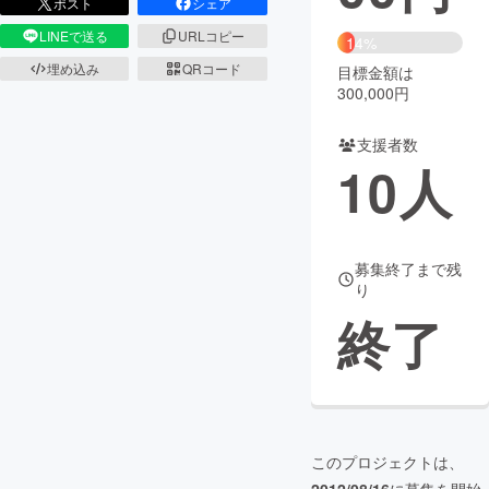
ポスト
シェア
LINEで送る
URLコピー
まちづくり・地域活性化
14%
埋め込み
QRコード
目標金額は
300,000円
CAMPFIRE for Social Good
CAMPFIRE Creation
CAMPFIREふるさと納税
machi-ya
コミュニティ
支援者数
10
人
募集終了まで残
り
終了
このプロジェクトは、