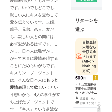
愛情表現がとてもオープン
です。いつでもどこでも、
親しい人にキスを交わして
リターンを
愛を伝えています。夫婦、
選ぶ
親子、兄弟、恋人、友だ
ち…親しい人との間には、
目標金額
必ず愛があるはずです。し
未達なら
かし、日本人は恥ずかし
全額返金
されます
がって素直に愛情表現する
(All-or-
ことにためらいがちです。
Nothing
方式)
キスミン・プロジェクト
500
円
は、そんな日本人に
もっと
・キス写真配信
愛情表現して欲しい！
とい
期間中の活動報
告 ・オリジナル
う想いから、4人の学生が立
壁紙画像（東洋
支援者：0人
大学ライフデザ
ち上げたプロジェクトで
こ
お届け予定：
イン学部の学生
の
リ
す！「キス」という身近な
たちがキス写真
タ
ー