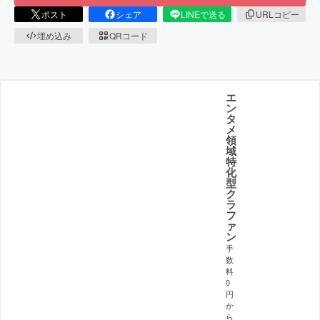
ポスト
シェア
LINEで送る
URLコピー
埋め込み
QRコード
エ
ン
タ
メ
領
域
特
化
型
ク
ラ
フ
ァ
ン
手
数
料
0
円
か
ら