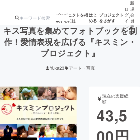
新
ロ
規
グ
会
プロジェクトを掲
はじ
プロジェクト
/
載するには
める
をさがす
イ
員
ン
登
キス写真を集めてフォトブックを制
録
作！愛情表現を広げる『キスミン・
プロジェクト』
人気のプロ
注目のリ
注目の新着プロ
募集終了が近いプ
もうすぐ公開
ジェクト
ターン
ジェクト
ロジェクト
されます
Yuka23
アート・写真
アート・写真
音楽
現在の支援総
テクノロジー・ガジェット
ゲーム・サ
額
43,5
映像・映画
書籍・雑誌
00
円
ビジネス・起業
チャレンジ