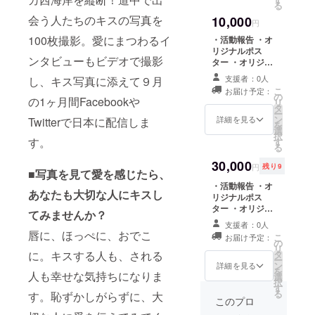
る
真をコラージュ
会う人たちのキスの写真を
10,000
したものをオ
円
シャレにプリン
100枚撮影。愛にまつわるイ
・活動報告 ・オ
トします。） を
リジナルポス
お送りします。
ンタビューもビデオで撮影
ター ・オリジナ
ルTシャツ＆フォ
支援者：0人
し、キス写真に添えて９月
トブック
こ
お届け予定：
（182mm×128
の
の1ヶ月間Facebookや
リ
mm・P60前
タ
ー
後・無線綴じ・
ン
詳細を見る
Twitterで日本に配信しま
を
オールカラー。
選
択
す。
フリーペーパー
す
る
よりも内容を厚
くし、製本しま
30,000
円
残り9
■写真を見て愛を感じたら、
す。） をお送り
します。
・活動報告 ・オ
あなたも大切な人にキスし
リジナルポス
ター ・オリジナ
てみませんか？
ルTシャツ ・
支援者：0人
フォトブック ・
唇に、ほっぺに、おでこ
こ
お届け予定：
東洋大学ライフ
の
リ
デザイン学部の
に。キスする人も、される
タ
ー
学生たちがキス
ン
詳細を見る
を
人も幸せな気持ちになりま
写真を使って制
選
択
作したアート作
す
る
す。恥ずかしがらずに、大
品を1つ をお送
このプロ
りします。