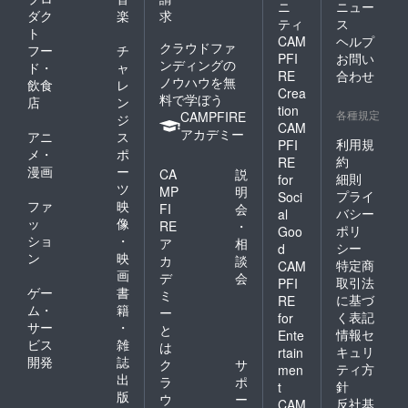
ニ
ニュー
ダク
楽
求
ティ
ス
ト
CAM
ヘルプ
クラウドファ
フー
チ
PFI
お問い
ンディングの
ド・
ャ
RE
合わせ
ノウハウを無
飲食
レ
Crea
料で学ぼう
店
ン
tion
各種規定
CAMPFIRE
ジ
CAM
アカデミー
アニ
ス
利用規
PFI
メ・
ポ
約
RE
漫画
ー
CA
説
細則
for
ツ
MP
明
プライ
Soci
ファ
映
FI
会
バシー
al
ッ
像
RE
・
ポリ
Goo
ショ
・
ア
相
シー
d
ン
映
カ
談
特定商
CAM
画
デ
会
取引法
PFI
ゲー
書
ミ
に基づ
RE
ム・
籍
ー
く表記
for
サー
・
と
情報セ
Ente
ビス
雑
は
キュリ
rtain
開発
誌
ク
サ
ティ方
men
出
ラ
ポ
針
t
版
ウ
ー
反社基
CAM