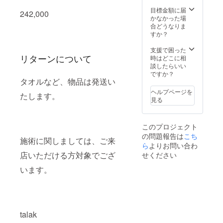
ん。効
果には
目標金額に届
242,000
個人差
かなかった場
がござ
合どうなりま
います
すか？
こと、
予めご
支援で困った
リターンについて
了承く
時はどこに相
ださ
談したらいい
い。
ですか？
タオルなど、物品は発送い
ヘルプページを
たします。
見る
このプロジェクト
の問題報告は
こち
施術に関しましては、ご来
ら
よりお問い合わ
店いただける方対象でござ
せください
います。
talak