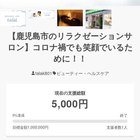
【鹿児島市のリラクゼーションサ
ロン】コロナ禍でも笑顔でいるた
めに！！
talak801
ビューティー・ヘルスケア
現在の支援総額
5,000
円
終了
0
%達成
目標金額
1,000,000
円
支援者数
1
人