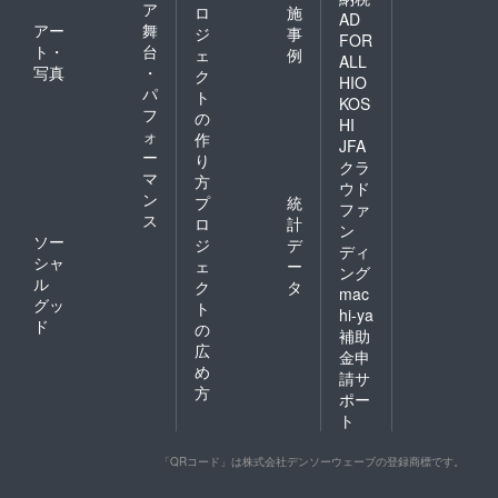
ア
ロ
施
AD
アー
舞
ジ
事
FOR
ト・
台
ェ
例
ALL
写真
・
ク
HIO
パ
ト
KOS
フ
の
HI
ォ
作
JFA
ー
り
クラ
マ
方
ウド
ン
プ
統
ファ
ス
ロ
計
ン
ソー
ジ
デ
ディ
シャ
ェ
ー
ング
ル
ク
タ
mac
グッ
ト
hi-ya
ド
の
補助
広
金申
め
請サ
方
ポー
ト
「QRコード」は株式会社デンソーウェーブの登録商標です。