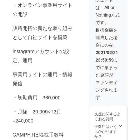
日〜
・オンライン事業用サイト
2021年
は、All-or-
6月末日
の開設
Nothing方式
迄 御予
約制と
です。
なりま
販路開拓の新たな取り組み
目標金額を
す。ご
購入い
として自社サイトを構築
達成した場
ただき
合にのみ、
ました
Instagramアカウントの設
ら、ご
2021/02/21
登録
定、運用
23:59:59
ま
メール
にてお
でに集まっ
日にち
事業用サイトの運用・情報
た金額が
のご案
内をお
ファンディ
発信
送りさ
ングされま
せてい
ただき
・初期費用 360,000
す。
ます。
※法令に
基づく
・月額 20,000×12月
支援に関するよ
医療、
くある質問
=240,000
診察行
為では
手数料はいく
ござい
らかかります
CAMPFIRE掲載手数料
ませ
か？