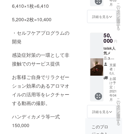
年03
】2本
スさせ
だきま
こ
月
6,410×1枚=6,410
のセッ
ていた
の
す。
リ
トとお
だきま
タ
ー
礼のお
す。
ン
詳細を見る
5,200×2枚=10,400
を
手紙(ご
選
択
希望の
す
る
方には
・セルフケアプログラムの
50,
メール)
お送り
000
開発
円
させて
talak人
いただ
気メ
きま
感染症対策の一環として非
ニュー
す。 ご
のフル
接触でのサービス提供
来店い
支援
コース
ただけ
者：
180分
る方に
0人
お客様ご自身でリラクゼー
アロマ
は更に
お届
＋リフ
【クレ
け予
ション効果のあるアロマオ
レクソ
イ足
定：
ロジー
2021
浴】
イルの活用等をレクチャー
年04
＋フェ
サービ
こ
月
イシャ
スさせ
の
する動画の撮影。
リ
ル＋
ていた
タ
ー
ヘッド
だきま
ン
詳細を見る
を
有効期
ハンディカメラ等一式
す。
選
択
限
す
る
150,000
2021年
このプロ
4月1
ジェクト