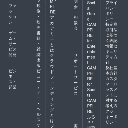
MP
明
プライ
Soci
ファ
映
FI
会
バシー
al
ッ
像
RE
・
ポリ
Goo
ショ
・
ア
相
シー
d
ン
映
カ
談
特定商
CAM
画
デ
会
取引法
PFI
ゲー
書
ミ
に基づ
RE
ム・
籍
ー
く表記
for
サー
・
と
情報セ
Ente
ビス
雑
は
キュリ
rtain
開発
誌
ク
サ
ティ方
men
出
ラ
ポ
針
t
版
ウ
ー
反社基
CAM
ビジ
ビ
ド
ト
本方針
PFI
ネ
ュ
フ
サ
カスタ
RE
ス・
ー
ァ
ー
マーハ
for
起業
テ
ン
ビ
ラスメ
Spor
ィ
デ
ス
ントに
ts
ー
ィ
対する
CAM
・
ン
考え方
PFI
ヘ
グ
クッ
RE
ル
と
キーポ
ふる
ス
は
リシー
さと
ケ
プ
実
納税