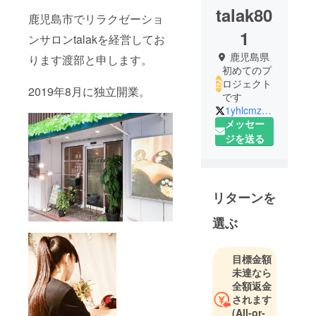
talak80
鹿児島市でリラクゼーショ
1
ンサロンtalakを経営してお
鹿児島県
ります渡部と申します。
初めてのプ
ロジェクト
2019年8月に独立開業。
です
1yhlcmzPgLbCZA8
メッセー
ジを送る
リターンを
選ぶ
目標金額
未達なら
全額返金
されます
(All-or-