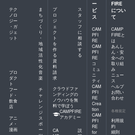
ー
FIRE
テク
ま
プ
ス
ビ
につい
ノロ
ち
ロ
タ
ス
て
ジー
づ
ジ
ッ
・ガ
く
ェ
フ
CAM
CAMP
ジェ
り
ク
に
PFI
FIREと
ット
・
ト
相
RE
は
地
を
談
CAM
あんし
域
作
す
PFI
ん・安
活
る
る
RE
全への
性
資
コ
取り組
化
料
ミュ
み
プロ
音
請
ニ
ニュー
ダク
楽
求
ティ
ス
ト
CAM
ヘルプ
クラウドファ
フー
チ
PFI
お問い
ンディングの
ド・
ャ
RE
合わせ
ノウハウを無
飲食
レ
Crea
料で学ぼう
店
ン
tion
各種規定
CAMPFIRE
ジ
CAM
アカデミー
アニ
ス
利用規
PFI
メ・
ポ
約
RE
漫画
ー
CA
説
細則
for
ツ