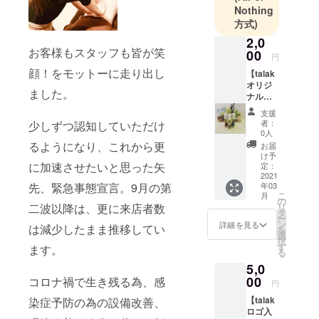
Nothing
方式)
2,0
お客様もスタッフも皆が笑
00
円
顔！をモットーに走り出し
【talak
オリジ
ました。
ナル
ロール
支援
オンア
者：
少しずつ認知していただけ
ロマ】
0人
１本 と
るようになり、これから更
お届
お礼の
け予
お手紙
に加速させたいと思った矢
定：
(ご希望
2021
先、緊急事態宣言。9月の第
年03
の方に
こ
月
はメー
の
二波以降は、更に来店者数
リ
ル)お送
タ
ー
りさせ
ン
詳細を見る
は減少したまま推移してい
を
ていた
選
択
だきま
す
ます。
る
す。 ・
5,0
リラク
ゼー
00
コロナ禍で生き残る為、感
円
ション
【talak
染症予防の為の設備改善、
・リフ
ロゴ入
レッ