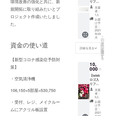
環境改善の強化と共に、新
りフェ
シュ ・
イスタ
疲労 ・
支援
規開拓に取り組みたいとプ
オル】
ストレ
者：
1枚 カ
ス の中
1人
ロジェクト作成いたしまし
ラー
から一
お届
(ホワイ
つお選
け予
た。
ト) サイ
びくだ
定：
ズ
2021
さい。
年03
(85×34
スィー
こ
月
cm) と
トアー
の
リ
資金の使い道
お礼の
モンド
タ
ー
お手紙
オイル
ン
詳細を見る
を
(ご希望
にそれ
選
択
の方に
ぞれ2種
す
る
【新型コロナ感染症予防対
はメー
類の精
10,
ル)お送
油をブ
策】
りさせ
000
レン
円
ていた
ド。 ご
【talak
だきま
来店い
・空気清浄機
ロゴ入
す。 ご
ただけ
りフェ
来店い
る方に
イスタ
ただけ
は、更
106,150×5部屋=530,750
支援
オル】1
る方に
に【ク
者：
枚 【オ
は更に
レイ足
0人
リジナ
【クレ
・受付、レジ、メイクルー
浴】
お届
ルロー
イ足
サービ
け予
ルオン
ムにアクリル板設置
浴】
定：
スさせ
アロマ
2021
サービ
ていた