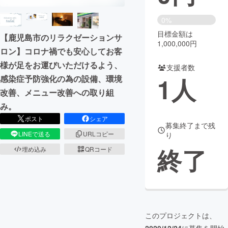
まちづくり・地域活性化
0%
目標金額は
【鹿児島市のリラクゼーションサ
1,000,000円
ロン】コロナ禍でも安心してお客
CAMPFIRE for Social Good
CAMPFIRE Creation
様が足をお運びいただけるよう、
CAMPFIREふるさと納税
machi-ya
コミュニティ
支援者数
1
人
感染症予防強化の為の設備、環境
改善、メニュー改善への取り組
み。
ポスト
シェア
募集終了まで残
LINEで送る
URLコピー
り
終了
埋め込み
QRコード
このプロジェクトは、