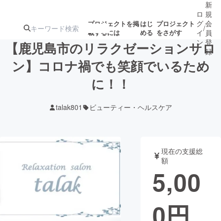
新
ロ
規
グ
会
プロジェクトを掲
はじ
プロジェクト
/
載するには
める
をさがす
イ
員
ン
登
【鹿児島市のリラクゼーションサロ
録
ン】コロナ禍でも笑顔でいるため
に！！
人気のプロ
注目のリ
注目の新着プロ
募集終了が近いプ
もうすぐ公開
ジェクト
ターン
ジェクト
ロジェクト
されます
talak801
ビューティー・ヘルスケア
アート・写真
音楽
現在の支援総
テクノロジー・ガジェット
ゲーム・サ
額
5,00
映像・映画
書籍・雑誌
0
円
ビジネス・起業
チャレンジ