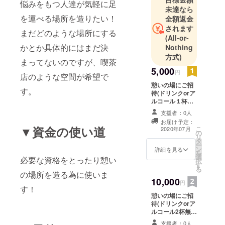
悩みをもつ人達が気軽に足
未達なら
分かりませ
を運べる場所を造りたい！
全額返金
んが、皆母
されます
まだどのような場所にする
思いの優し
(All-or-
い子達で
かとか具体的にはまだ決
Nothing
す。
方式)
まってないのですが、喫茶
5,000
円
店のような空間が希望で
憩いの場にご招
す。
待(ドリンクorア
ルコール１杯無
料とお食事券)
支援者：0人
お届け予定：
▼資金の使い道
こ
2020年07月
の
リ
タ
ー
ン
詳細を見る
を
選
必要な資格をとったり憩い
択
す
る
の場所を造る為に使いま
10,000
円
す！
憩いの場にご招
待(ドリンクorア
ルコール2杯無料
とお食事券)
支援者：0人