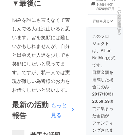
▼最後に
お届け予定：
こ
2020年07月
の
リ
タ
ー
悩みを誰にも言えなくて苦
ン
詳細を見る
を
選
しんでる人は沢山いると思
択
す
る
このプロ
います。皆を笑顔には難し
ジェクト
いかもしれませんが、自分
は、All-or-
と出会えた人達を少しでも
Nothing方式
笑顔にしたいと思ってま
です。
す。ですが、私一人では実
目標金額を
達成した場
現が難しい為皆様のお力を
合にのみ、
お借りしたいと思います。
2017/10/31
23:59:59
ま
最新の活動
もっと
でに集まっ
報告
見る
た金額が
ファンディ
ングされま
苦手な話題。