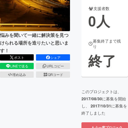
支援者数
まちづくり・地域活性化
0
人
CAMPFIRE for Social Good
CAMPFIRE Creation
悩みを聞いて一緒に解決策を見つ
CAMPFIREふるさと納税
machi-ya
コミュニティ
募集終了まで残
けられる場所を造りたいと思いま
り
す！
終了
ポスト
シェア
LINEで送る
URLコピー
埋め込み
QRコード
このプロジェクトは、
2017/08/30
に募集を開始
し、
2017/10/31
に募集を
終了しました
もう一度プロジェク