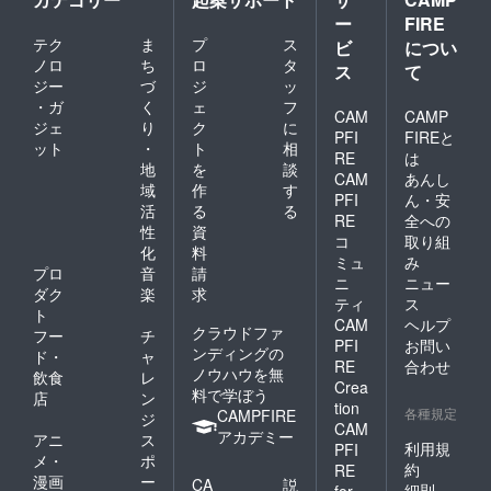
ー
FIRE
テク
ま
プ
ス
ビ
につい
ノロ
ち
ロ
タ
ス
て
ジー
づ
ジ
ッ
・ガ
く
ェ
フ
CAM
CAMP
ジェ
り
ク
に
PFI
FIREと
ット
・
ト
相
RE
は
地
を
談
CAM
あんし
域
作
す
PFI
ん・安
活
る
る
RE
全への
性
資
コ
取り組
化
料
ミュ
み
プロ
音
請
ニ
ニュー
ダク
楽
求
ティ
ス
ト
CAM
ヘルプ
クラウドファ
フー
チ
PFI
お問い
ンディングの
ド・
ャ
RE
合わせ
ノウハウを無
飲食
レ
Crea
料で学ぼう
店
ン
tion
各種規定
CAMPFIRE
ジ
CAM
アカデミー
アニ
ス
利用規
PFI
メ・
ポ
約
RE
漫画
ー
CA
説
細則