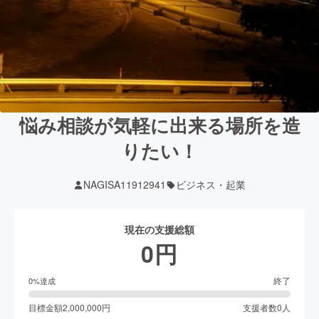
悩み相談が気軽に出来る場所を造
りたい！
NAGISA11912941
ビジネス・起業
現在の支援総額
0
円
終了
0
%達成
目標金額
2,000,000
円
支援者数
0
人