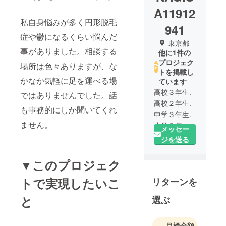
A11912
私自身悩みが多く円形脱毛
941
症や鬱になるくらい悩んだ
東京都
事がありました。相談する
他に1件の
プロジェク
場所は色々ありますが、な
トを掲載し
かなか気軽に足を運べる場
ています
高校３年生.
ではありませんでした。話
高校２年生.
も事務的にしか聞いてくれ
中学３年生.
ません。
小学５年生.
メッセー
小学３年生.
ジを送る
小学１年生.
幼稚園年中
▼このプロジェク
の７人の子
トで実現したいこ
リターンを
供達の母で
す。仕事ば
と
選ぶ
かりで母ら
しい事がで
きてるかは
目標金額