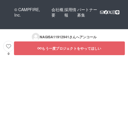
© CAMPFIRE,
会社概
採用情
パートナー
Inc.
要
報
募集
NAGISA11912941
さんへアンコール
もう一度プロジェクトをやってほしい
0