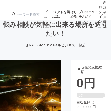
新
ロ
規
グ
会
プロジェクトを掲
はじ
プロジェクト
/
載するには
める
をさがす
イ
員
ン
登
悩み相談が気軽に出来る場所を造り
録
たい！
人気のプロ
注目のリ
注目の新着プロ
募集終了が近いプ
もうすぐ公開
NAGISA11912941
ビジネス・起業
ジェクト
ターン
ジェクト
ロジェクト
されます
アート・写真
音楽
現在の支援総
額
0
円
テクノロジー・ガジェット
ゲーム・サ
映像・映画
書籍・雑誌
0%
目標金額は
2,000,000円
ビジネス・起業
チャレンジ