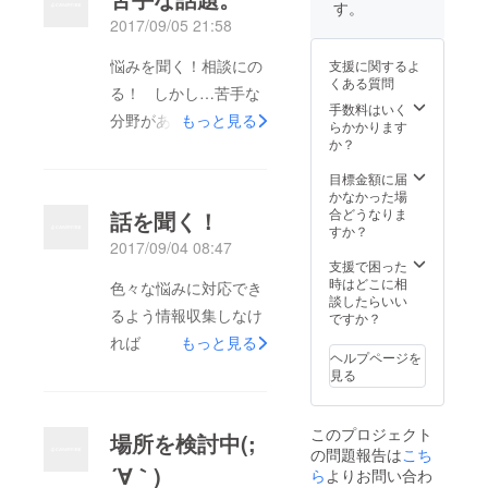
す。
2017/09/05 21:58
悩みを聞く！相談にの
支援に関するよ
くある質問
る！ しかし…苦手な
手数料はいく
分野があ
もっと見る
らかかります
か？
る……………。政治経
済。そして恋愛
目標金額に届
かなかった場
話………。現在も大学
合どうなりま
話を聞く！
生に相談されてるので
すか？
2017/09/04 08:47
すが。やっぱり苦手だ
支援で困った
なぁ。なんとか克服し
時はどこに相
色々な悩みに対応でき
談したらいい
なければ〓 後。政治
るよう情報収集しなけ
ですか？
経済。勉強しなきゃ！
れば
もっと見る
ヘルプページを
見る
このプロジェクト
場所を検討中(;
の問題報告は
こち
´∀｀)
ら
よりお問い合わ