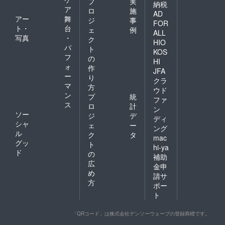
プ
実
納税
ア
ロ
施
AD
アー
舞
ジ
事
FOR
ト・
台
ェ
例
ALL
写真
・
ク
HIO
パ
ト
KOS
フ
の
HI
ォ
作
JFA
ー
り
クラ
マ
方
ウド
ン
プ
統
ファ
ス
ロ
計
ン
ソー
ジ
デ
ディ
シャ
ェ
ー
ング
ル
ク
タ
mac
グッ
ト
hi-ya
ド
の
補助
広
金申
め
請サ
方
ポー
ト
「QRコード」は株式会社デンソーウェーブの登録商標です。