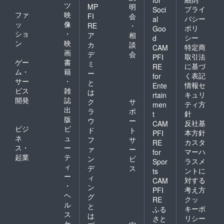
for
ツ
MP
明
プライ
Soci
ファ
映
FI
会
バシー
al
ッ
像
RE
・
ポリ
Goo
ショ
・
ア
相
シー
d
ン
映
カ
談
特定商
CAM
画
デ
会
取引法
PFI
ゲー
書
ミ
に基づ
RE
ム・
籍
ー
く表記
for
サー
・
と
情報セ
Ente
ビス
雑
は
キュリ
rtain
開発
誌
ク
サ
ティ方
men
出
ラ
ポ
針
t
版
ウ
ー
反社基
CAM
ビジ
ビ
ド
ト
本方針
PFI
ネ
ュ
フ
サ
カスタ
RE
ス・
ー
ァ
ー
マーハ
for
起業
テ
ン
ビ
ラスメ
Spor
ィ
デ
ス
ントに
ts
ー
ィ
対する
CAM
・
ン
考え方
PFI
ヘ
グ
クッ
RE
ル
と
キーポ
ふる
ス
は
リシー
さと
ケ