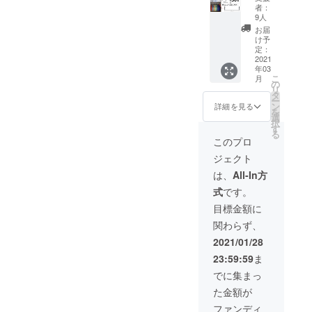
+ハンギ
引価
況、製
者：
ング
格：
造工程
9人
バー
5900円
上の都
お届
(75cm)
（税
合等に
け予
×1個 ☆
込）
定：
より出
販売予
2021
「定価
荷時期
年03
定価
の
が遅れ
こ
月
格：
24％OF
の
る場合
リ
9000円
F」 ※割
タ
があり
ー
+1320
引率は
ン
ます。
詳細を見る
を
円＝
商品価
選
択
10320
格のみ
す
る
円（税
で計算
このプロ
込） ☆
された
ジェクト
配送
表記で
料：無
す。 ※
は、
All-In方
料
ご注文
式
です。
☆CAM
状況、
PFIRE
使用部
目標金額に
特別割
材の供
関わらず、
引価
給状
格：
況、製
2021/01/28
7300円
造工程
23:59:59
ま
（税
上の都
込）
合等に
でに集まっ
「定価
より出
た金額が
の
荷時期
29％OF
が遅れ
ファンディ