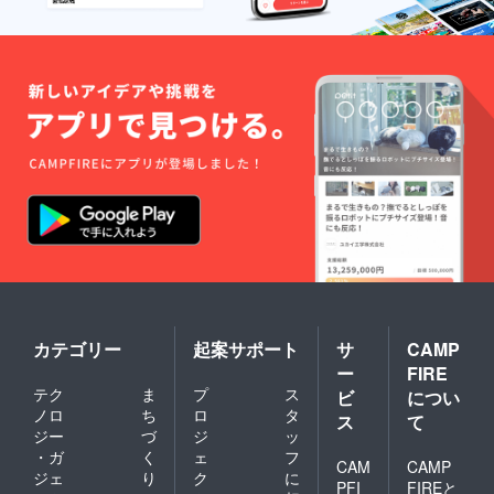
カテゴリー
起案サポート
サ
CAMP
ー
FIRE
テク
ま
プ
ス
ビ
につい
ノロ
ち
ロ
タ
ス
て
ジー
づ
ジ
ッ
・ガ
く
ェ
フ
CAM
CAMP
ジェ
り
ク
に
PFI
FIREと