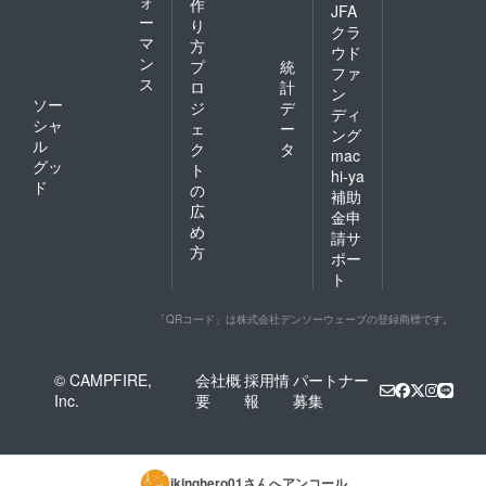
ォ
作
JFA
ー
り
クラ
マ
方
ウド
ン
プ
統
ファ
ス
ロ
計
ン
ソー
ジ
デ
ディ
シャ
ェ
ー
ング
ル
ク
タ
mac
グッ
ト
hi-ya
ド
の
補助
広
金申
め
請サ
方
ポー
ト
「QRコード」は株式会社デンソーウェーブの登録商標です。
© CAMPFIRE,
会社概
採用情
パートナー
Inc.
要
報
募集
jkinghero01
さんへアンコール