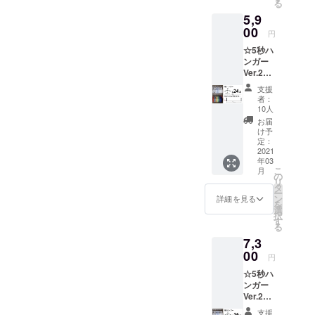
る
込） ☆
された
5,9
配送
表記で
料：無
00
す。 ※
円
料
ご注文
☆5秒ハ
☆CAM
状況、
ンガー
PFIRE
使用部
Ver.2×2
特別割
材の供
4セット
引価
給状
支援
+ハンギ
格：
況、製
者：
ング
5740円
造工程
10人
バー
（税
上の都
お届
(75cm)
込）
合等に
け予
×1個 ☆
「定価
定：
より出
販売予
2021
の
荷時期
年03
定価
22％OF
が遅れ
こ
月
格：
F」 ※割
の
る場合
リ
6480円
引率は
タ
があり
ー
+1320
商品価
ン
ます。
詳細を見る
を
円＝
格のみ
選
択
7800円
で計算
す
る
（税
された
7,3
込） ☆
表記で
配送
00
す。 ※
円
料：無
ご注文
☆5秒ハ
料
状況、
ンガー
☆CAM
使用部
Ver.2×3
PFIRE
材の供
6セット
特別割
給状
支援