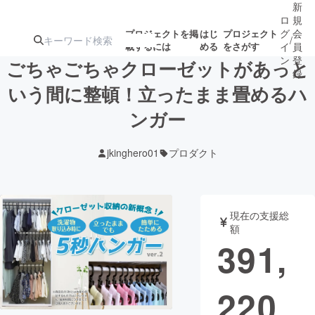
新
ロ
規
グ
会
プロジェクトを掲
はじ
プロジェクト
/
載するには
める
をさがす
イ
員
ン
登
ごちゃごちゃクローゼットがあっと
録
いう間に整頓！立ったまま畳めるハ
ンガー
人気のプロ
注目のリ
注目の新着プロ
募集終了が近いプ
もうすぐ公開
ジェクト
ターン
ジェクト
ロジェクト
されます
jkinghero01
プロダクト
アート・写真
音楽
現在の支援総
テクノロジー・ガジェット
ゲーム・サ
額
391,
映像・映画
書籍・雑誌
220
ビジネス・起業
チャレンジ