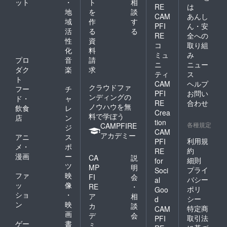
ット
・
ト
相
RE
は
地
を
談
CAM
あんし
域
作
す
PFI
ん・安
活
る
る
RE
全への
性
資
コ
取り組
化
料
ミュ
み
プロ
音
請
ニ
ニュー
ダク
楽
求
ティ
ス
ト
CAM
ヘルプ
クラウドファ
フー
チ
PFI
お問い
ンディングの
ド・
ャ
RE
合わせ
ノウハウを無
飲食
レ
Crea
料で学ぼう
店
ン
tion
各種規定
CAMPFIRE
ジ
CAM
アカデミー
アニ
ス
利用規
PFI
メ・
ポ
約
RE
漫画
ー
CA
説
細則
for
ツ
MP
明
プライ
Soci
ファ
映
FI
会
バシー
al
ッ
像
RE
・
ポリ
Goo
ショ
・
ア
相
シー
d
ン
映
カ
談
特定商
CAM
画
デ
会
取引法
PFI
ゲー
書
ミ