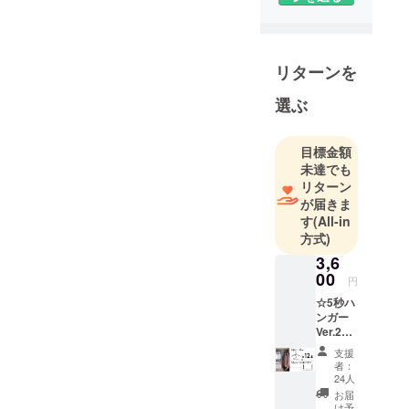
足し）を加
えることで
心が豊かに
リターンを
なり楽しく
ウキウキす
選ぶ
る日を過ご
せるような
目標金額
商品を皆様
未達でも
にお届けす
リターン
ることを目
が届きま
指しており
す
(All-in
ます。是非
方式)
この機会に
3,6
使ってみて
00
円
頂ければ幸
☆5秒ハ
いです。ど
ンガー
Ver.2×1
うぞ、宜し
2セット
くお願い申
支援
+ハンギ
者：
し上げま
ング
24人
バー
す。
お届
(35cm)
け予