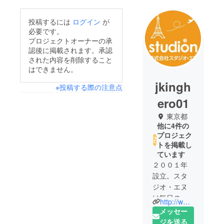
投稿するには
ログイン
が
必要です。
プロジェクトオーナーの承
認後に掲載されます。承認
された内容を削除すること
はできません。
jkingh
※投稿する際の注意点
ero01
東京都
他に4件の
プロジェク
トを掲載し
ています
２００１年
設立。スタ
ジオ・エヌ
は毎日の生
http://www.studio-n.co.jp/
活にスパイ
メッセー
ス（ちょい
ジを送る