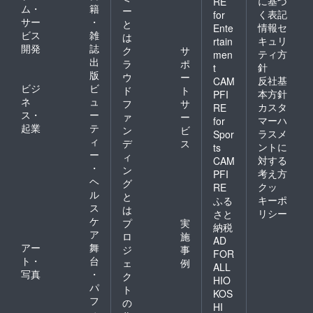
に基づ
RE
ム・
籍
ー
く表記
for
サー
・
と
情報セ
Ente
ビス
雑
は
キュリ
rtain
開発
誌
ク
サ
ティ方
men
出
ラ
ポ
針
t
版
ウ
ー
反社基
CAM
ビジ
ビ
ド
ト
本方針
PFI
ネ
ュ
フ
サ
カスタ
RE
ス・
ー
ァ
ー
マーハ
for
起業
テ
ン
ビ
ラスメ
Spor
ィ
デ
ス
ントに
ts
ー
ィ
対する
CAM
・
ン
考え方
PFI
ヘ
グ
クッ
RE
ル
と
キーポ
ふる
ス
は
リシー
さと
ケ
プ
実
納税
ア
ロ
施
AD
アー
舞
ジ
事
FOR
ト・
台
ェ
例
ALL
写真
・
ク
HIO
パ
ト
KOS
フ
の
HI