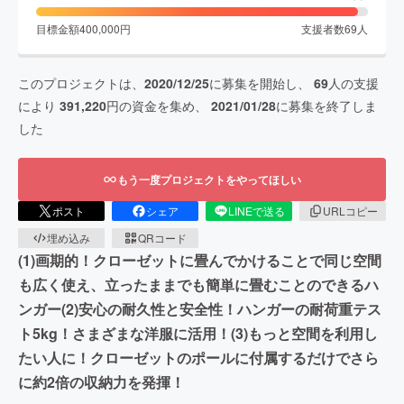
目標金額
400,000
円
支援者数
69
人
このプロジェクトは、
2020/12/25
に募集を開始し、
69
人の支援
により
391,220
円の資金を集め、
2021/01/28
に募集を終了しま
した
もう一度プロジェクトをやってほしい
ポスト
シェア
LINEで送る
URLコピー
埋め込み
QRコード
(1)画期的！クローゼットに畳んでかけることで同じ空間
も広く使え、立ったままでも簡単に畳むことのできるハ
ンガー(2)安心の耐久性と安全性！ハンガーの耐荷重テス
ト5kg！さまざまな洋服に活用！(3)もっと空間を利用し
たい人に！クローゼットのポールに付属するだけでさら
に約2倍の収納力を発揮！