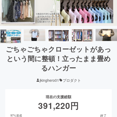
ごちゃごちゃクローゼットがあっ
という間に整頓！立ったまま畳め
るハンガー
jkinghero01
プロダクト
現在の支援総額
391,220
円
終了
97
%達成