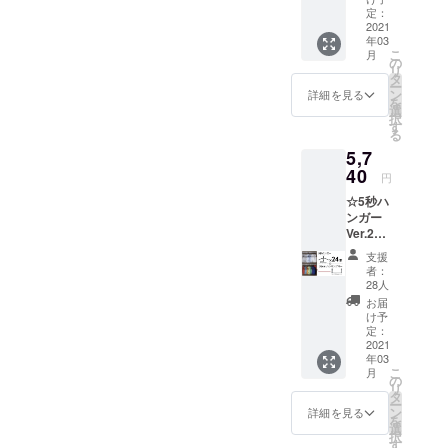
×1個 ☆
定：
販売予
2021
年03
定価
こ
月
格：
の
リ
3620円
タ
ー
+880円
ン
詳細を見る
を
＝4500
選
択
円（税
す
る
込） ☆
5,7
配送
料：無
40
円
料
☆5秒ハ
☆CAM
ンガー
PFIRE
Ver.2×2
特別割
4セット
引価
支援
+ハンギ
格：
者：
ング
3600円
28人
バー
（税
お届
(35cm)
込）
け予
×1個 ☆
「定価
定：
販売予
2021
の
年03
定価
20％OF
こ
月
格：
F」 ※割
の
リ
6480円
引率は
タ
ー
+880円
商品価
ン
詳細を見る
を
＝7360
格のみ
選
択
円（税
で計算
す