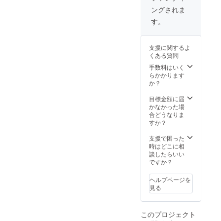
F」 ※割
る場合
ングされま
引率は
があり
商品価
ます。
す。
格のみ
で計算
された
支援に関するよ
表記で
くある質問
す。 ※
ご注文
手数料はいく
状況、
らかかります
使用部
か？
材の供
給状
目標金額に届
況、製
かなかった場
造工程
合どうなりま
上の都
すか？
合等に
より出
支援で困った
荷時期
時はどこに相
が遅れ
談したらいい
る場合
ですか？
があり
ます。
ヘルプページを
見る
このプロジェクト