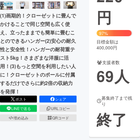
円
まちづくり・地域活性化
(1)画期的！クローゼットに畳んで
かけることで同じ空間も広く使
CAMPFIRE for Social Good
CAMPFIRE Creation
え、立ったままでも簡単に畳むこ
97%
CAMPFIREふるさと納税
machi-ya
コミュニティ
とのできるハンガー(2)安心の耐久
目標金額は
400,000円
性と安全性！ハンガーの耐荷重テ
スト5kg！さまざまな洋服に活
支援者数
用！(3)もっと空間を利用したい人
69
人
に！クローゼットのポールに付属
するだけでさらに約2倍の収納力
を発揮！
募集終了まで残
ポスト
シェア
り
LINEで送る
URLコピー
終了
埋め込み
QRコード