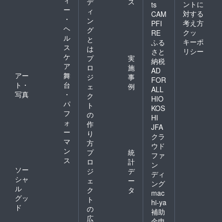
デ
ス
ントに
ts
ー
ィ
対する
CAM
・
ン
考え方
PFI
ヘ
グ
クッ
RE
ル
と
キーポ
ふる
ス
は
リシー
さと
ケ
プ
実
納税
ア
ロ
施
AD
アー
舞
ジ
事
FOR
ト・
台
ェ
例
ALL
写真
・
ク
HIO
パ
ト
KOS
フ
の
HI
ォ
作
JFA
ー
り
クラ
マ
方
ウド
ン
プ
統
ファ
ス
ロ
計
ン
ソー
ジ
デ
ディ
シャ
ェ
ー
ング
ル
ク
タ
mac
グッ
ト
hi-ya
ド
の
補助
広
金申