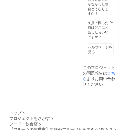
長野県
荷時期
かなかった場
産りん
が遅れ
合どうなりま
ご（ふ
る場合
すか？
じ）果
がござ
汁100%
いま
支援で困った
使用
す。 ※
時はどこに相
（スト
賞味期
談したらいい
レー
限：
ですか？
ト） ※
ジュー
デザイ
ス製造
ヘルプページを
ン・仕
から2年
見る
様は一
間
部変更
になる
このプロジェクト
可能性
の問題報告は
こち
がござ
いま
ら
よりお問い合わ
す。 ※
せください
送料込
み（100
サイ
ズ）の
価格で
す。 ※
トップ
>
製造工
プロジェクトをさがす
>
程の都
フード・飲食店
>
合等に
より出
【フルーツの救世主】規格外フルーツからできた100%スト