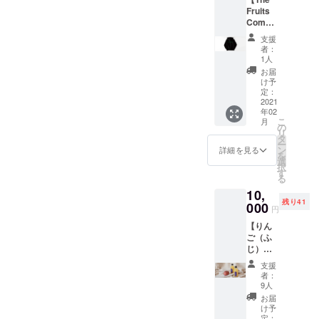
デザイ
より出
Fruits
ン・仕
荷時期
Compa
様は一
が遅れ
ny™
部変更
る場合
支援
Unifor
になる
がござ
者：
m
可能性
いま
1人
Hoodie
がござ
す。
お届
】 ・
いま
け予
The
す。 ※
定：
Fruits
2021
送料込
年02
Compa
み（100
こ
月
ny™
サイ
の
リ
Unifor
ズ）の
タ
ー
m
価格で
ン
詳細を見る
を
Hoodie
す。 ※
選
択
1枚 -
製造工
す
る
カ
程の都
10,
ラー：
合等に
残り41
ブラッ
000
より出
円
ク（ボ
荷時期
【りん
ディ） /
が遅れ
ご（ふ
ライト
る場合
じ）ス
グリー
がござ
トレー
ン（ロ
いま
支援
ト
ゴ） -
す。 ※
者：
ジュー
9.0oz /
賞味期
9人
ス
コット
限：
お届
（250m
ン
ジュー
け予
l）6本
60%、
定：