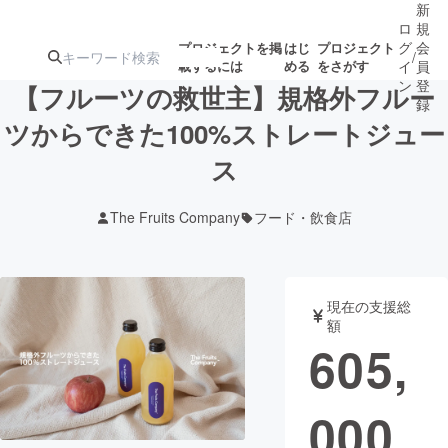
新
ロ
規
グ
会
プロジェクトを掲
はじ
プロジェクト
/
載するには
める
をさがす
イ
員
ン
登
【フルーツの救世主】規格外フルー
録
ツからできた100%ストレートジュー
ス
人気のプロ
注目のリ
注目の新着プロ
募集終了が近いプ
もうすぐ公開
ジェクト
ターン
ジェクト
ロジェクト
されます
The Fruits Company
フード・飲食店
アート・写真
音楽
現在の支援総
テクノロジー・ガジェット
ゲーム・サ
額
605,
映像・映画
書籍・雑誌
000
ビジネス・起業
チャレンジ