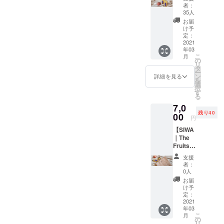
ト
者：
ジュー
35人
ス
お届
（250m
け予
l）6本
定：
セッ
2021
年03
ト】 ※
こ
月
長野県
の
リ
産りん
タ
ー
ご（ふ
ン
詳細を見る
を
じ）果
選
択
汁100%
す
る
使用
7,0
（スト
残り40
レー
00
円
ト） ※
【SIWA
デザイ
｜The
ン・仕
Fruits
様は一
Compa
部変更
支援
ny™ ス
になる
者：
クエア
可能性
0人
バッ
がござ
お届
グ】 ・
いま
け予
SIWA｜
す。 ※
定：
The
2021
送料込
年03
Fruits
み（100
こ
月
Compa
サイ
の
リ