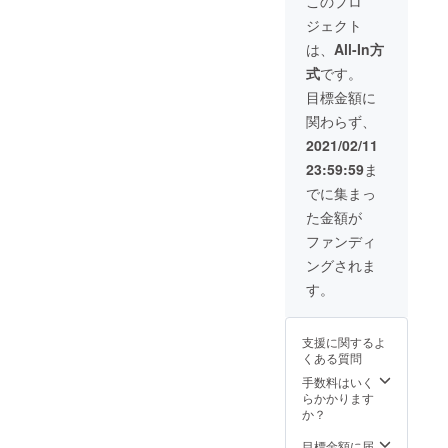
このプロ
】 ・り
長野県
袖丈：
ジェクト
んご
産りん
64cm /
（250m
ご（ふ
肩幅：
は、
All-In方
l）6本
じ）果
67cm ※
式
です。
・The
汁100%
送料込
Fruits
使用
みの価
目標金額に
Compa
（スト
格で
関わらず、
ny™
レー
す。 ※
Unifor
ト） ※
製造工
2021/02/11
m
デザイ
程の都
23:59:59
ま
Hoodie
ン・仕
合等に
1枚 -
様は一
より出
でに集まっ
カ
部変更
荷時期
た金額が
ラー：
になる
が遅れ
ブラッ
可能性
る場合
ファンディ
ク（ボ
がござ
がござ
ングされま
ディ） /
いま
いま
ライト
す。 ※
す。
す。
グリー
送料込
ン（ロ
み（100
ゴ） -
サイ
支援に関するよ
9.0oz /
ズ）の
くある質問
コット
価格で
ン
す。 ※
手数料はいく
60%、
製造工
らかかります
ポリエ
程の都
か？
ステル
合等に
40% ※
より出
目標金額に届