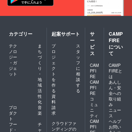
カテゴリー
起案サポート
サ
CAMP
ー
FIRE
テク
ま
プ
ス
ビ
につい
ノロ
ち
ロ
タ
ス
て
ジー
づ
ジ
ッ
・ガ
く
ェ
フ
CAM
CAMP
ジェ
り
ク
に
PFI
FIREと
ット
・
ト
相
RE
は
地
を
談
CAM
あんし
域
作
す
PFI
ん・安
活
る
る
RE
全への
性
資
コ
取り組
化
料
ミュ
み
プロ
音
請
ニ
ニュー
ダク
楽
求
ティ
ス
ト
CAM
ヘルプ
クラウドファ
フー
チ
PFI
お問い
ンディングの
ド・
ャ