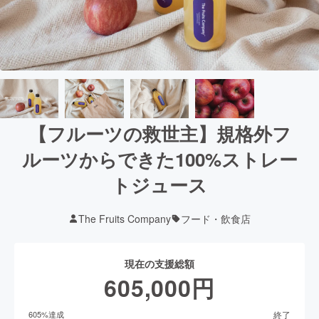
【フルーツの救世主】規格外フ
ルーツからできた100%ストレー
トジュース
The Fruits Company
フード・飲食店
現在の支援総額
605,000
円
終了
605
%達成