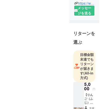
規格外フ
https://www.instagram.com/the_fruits_company/
ルーツから
メッセー
できたスト
ジを送る
レート
ジュース
リターンを
選ぶ
目標金額
未達でも
リターン
が届きま
す
(All-in
方式)
5,0
00
円
【りん
ご（ふ
じ）ス
トレー
支援