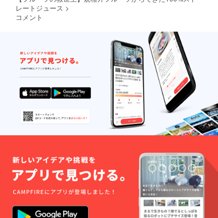
荷時期
レートジュース
>
が遅れ
コメント
る場合
がござ
いま
す。 ※
賞味期
限：
ジュー
ス製造
から2年
間