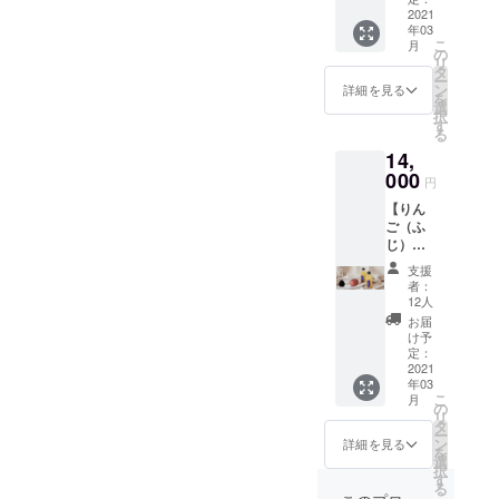
ス製造
セット
2021
ポリエ
から2年
年03
+ SIWA
ステル
間
こ
月
｜The
40%
の
リ
Fruits
SIZE : L
タ
ー
Compa
着丈：
ン
詳細を見る
を
ny™ ス
77cm /
選
択
クエア
身幅：
す
る
バッ
64cm /
14,
グ】 ・
袖丈：
りんご
000
64cm /
円
（250m
肩幅：
【りん
l）6本
59cm
ご（ふ
・SIWA
SIZE :
じ）ス
｜The
XL 着
トレー
Fruits
丈：
支援
ト
Compa
79cm /
者：
ジュー
ny™ ス
身幅：
12人
ス
クエア
66cm /
お届
（250m
バッグ
袖丈：
け予
l）6本
1個 -
定：
64cm /
セット
2021
サイ
肩幅：
年03
+ The
ズ：
62cm
こ
月
Fruits
H340 ×
の
SIZE :
リ
Compa
W320 ×
タ
XXL 着
ー
ny™
D115
ン
丈：
詳細を見る
を
Unifor
mm -
選
81cm /
択
m
重さ：
す
身幅：
る
Hoodie
110g ※
70cm /