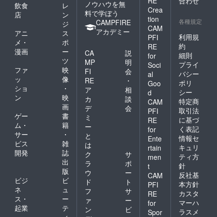
RE
合わせ
ノウハウを無
飲食
レ
Crea
料で学ぼう
店
ン
tion
各種規定
CAMPFIRE
ジ
CAM
アカデミー
アニ
ス
利用規
PFI
メ・
ポ
約
RE
漫画
ー
CA
説
細則
for
ツ
MP
明
プライ
Soci
ファ
映
FI
会
バシー
al
ッ
像
RE
・
ポリ
Goo
ショ
・
ア
相
シー
d
ン
映
カ
談
特定商
CAM
画
デ
会
取引法
PFI
ゲー
書
ミ
に基づ
RE
ム・
籍
ー
く表記
for
サー
・
と
情報セ
Ente
ビス
雑
は
キュリ
rtain
開発
誌
ク
サ
ティ方
men
出
ラ
ポ
針
t
版
ウ
ー
反社基
CAM
ビジ
ビ
ド
ト
本方針
PFI
ネ
ュ
フ
サ
カスタ
RE
ス・
ー
ァ
ー
マーハ
for
起業
テ
ン
ビ
ラスメ
Spor
ィ