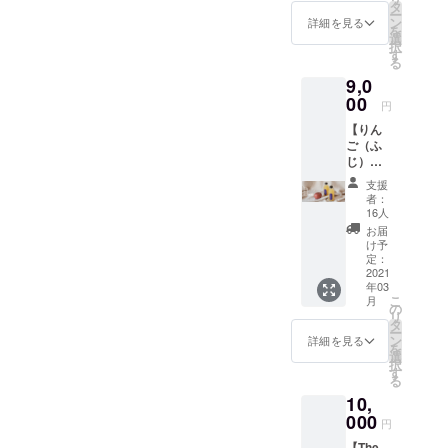
ny™ ス
ズ）の
タ
ー
クエア
価格で
ン
詳細を見る
を
バッグ
す。 ※
選
択
1個 -
製造工
す
る
サイ
程の都
9,0
ズ：
合等に
H340 ×
00
より出
円
W320 ×
荷時期
【りん
D115
が遅れ
ご（ふ
mm -
る場合
じ）ス
重さ：
がござ
トレー
110g ※
いま
支援
ト
デザイ
す。 ※
者：
ジュー
ン・仕
賞味期
16人
ス
様は一
限：
お届
（250m
部変更
ジュー
け予
l）12本
になる
定：
ス製造
セッ
2021
可能性
から2年
年03
ト】 ※
がござ
間
こ
月
長野県
いま
の
リ
産りん
す。 ※
タ
ー
ご（ふ
送料込
ン
詳細を見る
を
じ）果
みの価
選
択
汁100%
格で
す
る
使用
す。 ※
10,
（スト
製造工
レー
000
程の都
円
ト） ※
合等に
【The