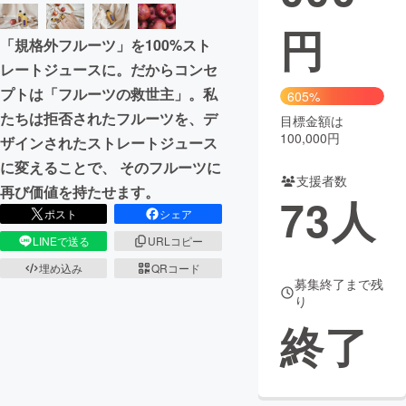
円
まちづくり・地域活性化
「規格外フルーツ」を100%スト
レートジュースに。だからコンセ
CAMPFIRE for Social Good
CAMPFIRE Creation
プトは「フルーツの救世主」。私
605%
CAMPFIREふるさと納税
machi-ya
コミュニティ
たちは拒否されたフルーツを、デ
目標金額は
100,000円
ザインされたストレートジュース
に変えることで、 そのフルーツに
支援者数
再び価値を持たせます。
73
人
ポスト
シェア
LINEで送る
URLコピー
埋め込み
QRコード
募集終了まで残
り
終了