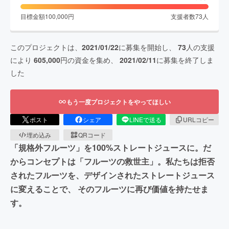
目標金額
100,000
円
支援者数
73
人
このプロジェクトは、
2021/01/22
に募集を開始し、
73
人の支援
により
605,000
円の資金を集め、
2021/02/11
に募集を終了しま
した
もう一度プロジェクトをやってほしい
ポスト
シェア
LINEで送る
URLコピー
埋め込み
QRコード
「規格外フルーツ」を100%ストレートジュースに。だ
からコンセプトは「フルーツの救世主」。私たちは拒否
されたフルーツを、デザインされたストレートジュース
に変えることで、 そのフルーツに再び価値を持たせま
す。