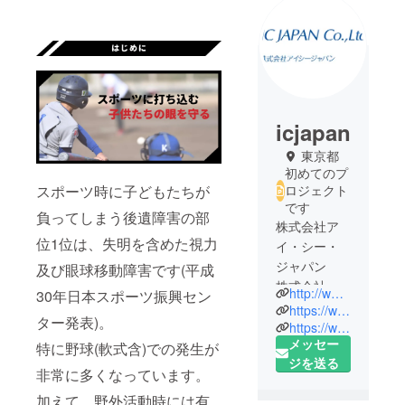
icjapan
東京都
初めてのプ
スポーツ時に子どもたちが
ロジェクト
です
負ってしまう後遺障害の部
株式会社ア
位1位は、失明を含めた視力
イ・シー・
ジャパン
及び眼球移動障害です(平成
株式会社ア
http://www.ic-j.co.jp/lens/
30年日本スポーツ振興セン
イ・シー・
https://www.gurutto-mama-shonan.com/detail/1024/index.html
ター発表)。
ジャパンは
https://www.honkuge.com/
メッセー
20年にわた
特に野球(軟式含)での発生が
ジを送る
り妥協のな
非常に多くなっています。
い高品質の
加えて、野外活動時には有