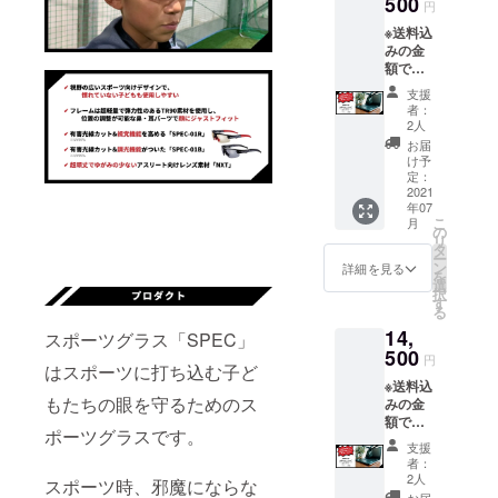
500
日本大学法
円
学部卒
※送料込
みの金
柔道整復師
額で
合同会社
す。
支援
BeGoing 代
【セッ
者：
ト内
2人
表
容】 ・
お届
NPO法人B・
加藤特
け予
別オン
Basis 理事長
定：
ライン
2021
年07
コーチ
こ
月
「野球を愛
ング ・
の
リ
「SPEC
タ
し、野球に
ー
-01R」
ン
詳細を見る
憑かれた、
を
本体
選
択
野球バカ
(HCDレ
す
る
ンズ装
野球が好き
14,
着済み)
スポーツグラス「SPEC」
な子ども達
・グラ
500
円
はスポーツに打ち込む子ど
スケー
に、野球の
※送料込
ス ・収
トータルサ
もたちの眼を守るためのス
みの金
納袋 ・
ポートしま
額で
イヤー
ポーツグラスです。
す。
フック
す！」
支援
【セッ
【オン
者：
ト内
ライン
2人
スポーツ時、邪魔にならな
容】 ・
コーチ