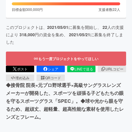
目標金額
300,000
円
支援者数
22
人
このプロジェクトは、
2021/05/01
に募集を開始し、
22
人の支援
により
318,000
円の資金を集め、
2021/05/21
に募集を終了しま
した
もう一度プロジェクトをやってほしい
ポスト
シェア
LINEで送る
URLコピー
埋め込み
QRコード
◆接骨院 院長×元プロ野球選手×高級サングラスレンズ
メーカーが開発した、スポーツを頑張る子どもたちの眼
を守るスポーツグラス「SPEC」。◆球や光から眼を守
るため、超頑丈、超軽量、超高性能な素材を使用したレ
ンズとフレーム。