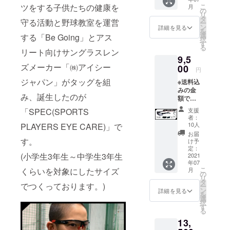
(HCDレ
ツをする子供たちの健康を
こ
主にスポー
月
ンズ装
の
リ
着済み)
ツをされる
タ
守る活動と野球教室を運営
ー
・グラ
ン
詳細を見る
方へ度付き
を
スケー
選
する「Be Going」とアス
択
レンズ・度
ス ・収
す
る
納袋 ・
リート向けサングラスレン
なしレンズ
9,5
イヤー
含めて累計
ズメーカー「㈱アイシー
フック
00
円
５万人以上
ジャパン」がタッグを組
※送料込
へ提供して
みの金
み、誕生したのが
います。
額で
す。
「SPEC(SPORTS
支援
【セッ
者：
今回のプロ
ト内
10人
PLAYERS EYE CARE)」で
ジェクトの
容】 ・
お届
「SPEC
す。
け予
共同発案者
-01B」
定：
プロフィー
(小学生3年生～中学生3年生
本体(調
2021
年07
光レン
ル
こ
くらいを対象にしたサイズ
月
ズ装着
の
小野博道
リ
済み) ・
タ
でつくっております。)
ー
日大藤沢高
グラス
ン
詳細を見る
を
ケース
選
校卒（第77
択
・収納
す
回夏甲子園
る
袋 ・イ
13,
出場）
ヤー
フック