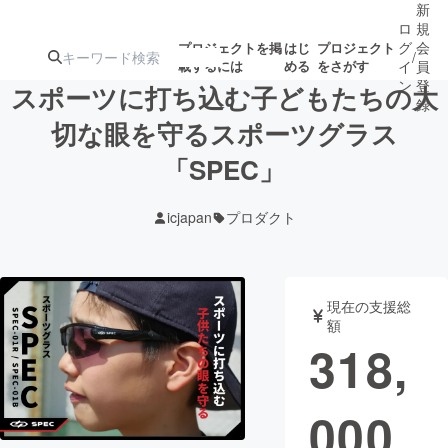
新
ロ
規
グ
会
プロジェクトを掲
はじ
プロジェクト
/
載するには
める
をさがす
イ
員
ン
登
スポーツに打ち込む子どもたちの大
録
切な眼を守るスポーツグラス
「SPEC」
人気のプロ
注目のリ
注目の新着プロ
募集終了が近いプ
もうすぐ公開
ジェクト
ターン
ジェクト
ロジェクト
されます
icjapan
プロダクト
アート・写真
音楽
現在の支援総
テクノロジー・ガジェット
ゲーム・サ
額
318,
映像・映画
書籍・雑誌
000
ビジネス・起業
チャレンジ