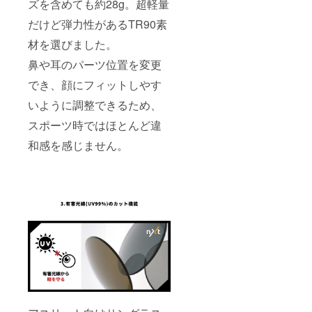
ズを含めても約28g。超軽量
▼SHO
す。) ・
NAN-
実施の
だけど弾力性があるTR90素
ROUTE
際に
63 公
は、加
材を選びました。
式Web
藤の他
サイト
に、同
鼻や耳のパーツ位置を変更
伴者を
でき、顔にフィットしやす
https://
つけさ
www.gu
せてい
いように調整できるため、
rutto-
ただく
mama-
予定で
スポーツ時ではほとんど違
shonan.
す。
com/de
ご参加
和感を感じません。
tail/102
される
4/index.
方の保
html ・
護者の
実施の
方など
際に
が見学
は、加
するこ
藤の他
とも可
に、同
能で
伴者を
す。 ・
つけさ
加藤出
せてい
張コー
ただく
チング
予定で
の交通
す。
費は別
ご参加
途頂戴