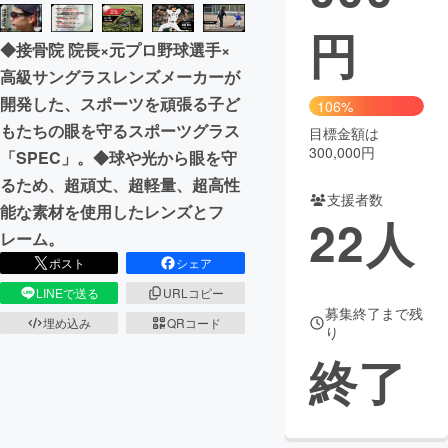
円
まちづくり・地域活性化
◆接骨院 院長×元プロ野球選手×
高級サングラスレンズメーカーが
CAMPFIRE for Social Good
CAMPFIRE Creation
開発した、スポーツを頑張る子ど
106%
CAMPFIREふるさと納税
machi-ya
コミュニティ
もたちの眼を守るスポーツグラス
目標金額は
300,000円
「SPEC」。◆球や光から眼を守
るため、超頑丈、超軽量、超高性
支援者数
能な素材を使用したレンズとフ
22
人
レーム。
ポスト
シェア
LINEで送る
URLコピー
募集終了まで残
埋め込み
QRコード
り
終了