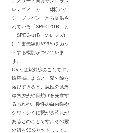
アスリート向けサングラス
される
いたし
方の保
ます。
レンズメーカー「(株)アイ
護者の
・ご参
シージャパン」から提供さ
方など
加いた
が見学
だく際
れている「SPEC-01R」と
するこ
の交通
とも可
費につ
「SPEC-01B」のレンズに
能で
きまし
す。 ・
ては、
は有害光線(UV99%)をカッ
ご参加
ご参加
いただ
される
トする機能がついていま
く際の
方々の
交通費
自己負
す。
につき
担でお
UVとは紫外線のことです。
まして
願いい
は、ご
たしま
環境省によると、紫外線を
参加さ
す。ご
れる
了承く
浴びすぎると、急性の紫外
方々の
ださい
自己負
ませ。
線角膜炎や日焼けを発症す
担でお
※「SPE
願いい
C-
る恐れや、慢性の白内障や
たしま
01R」
シワ・シミに繋がる恐れが
す。ご
本体、
了承く
グラス
あるとのことです。その紫
ださい
ケー
ませ。
ス、収
外線を99%カットします。
納袋、