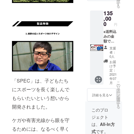
択
(HCDレ
ます。
す
するビ
る
ンズ装
・場
デオ通
135
着済み)
所：
話がで
,00
zoomに
きるシ
※「SPE
て行い
0
ステム
円
C-
ますの
です。
01B」
※送料込
で、ご
PCか
本体(調
みの金
自宅等
ら接続
光レン
額で
お好き
される
ズ装着
す。 【
な場所
場合、
支援
済み)に
セット
から接
別途、
者：
変更も
内容 】
続いた
カメラ
0人
可能で
・加藤
だけま
とス
お届
す ・グ
特別出
す。 ・
ピー
け予
ラス
張コー
zoom
定：
カー、
ケース
チング
2021
は、PC
マイク
年07
・収納
・
「SPEC」は、子どもたち
やスマ
が必要
こ
月
袋 ・イ
「SPEC
ホから
の
になる
リ
にスポーツを長く楽しんで
ヤー
-01R」
接続し
タ
場合が
ー
フック
本体
て使用
ン
ありま
詳細を見る
を
もらいたいという想いから
【特別
(HCDレ
するビ
選
す。ス
択
個別
ンズ装
デオ通
す
マホか
開発されました。
る
コーチ
着済み)
話がで
ら接続
このプロ
ング会
きるシ
される
ジェクト
詳細】
※「SPE
ステム
場合、
ケガや有害光線から眼を守
・日
C-
です。
アプリ
は、
All-In方
程：
01B」
PCか
るためには、なるべく早く
のダウ
式
です。
2021年
本体(調
ら接続
ンロー