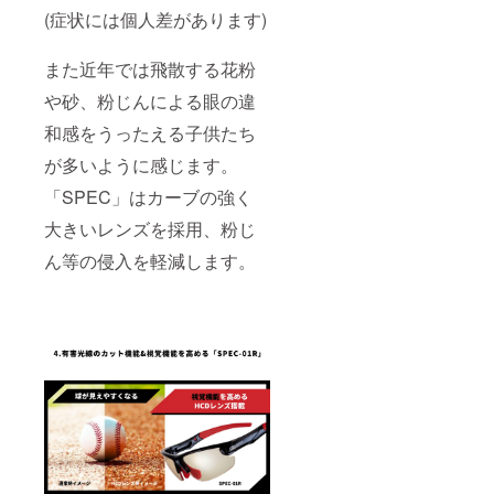
イヤー
(症状には個人差があります)
フック
を各10
セット
また近年では飛散する花粉
でお届
や砂、粉じんによる眼の違
けいた
しま
和感をうったえる子供たち
す。
が多いように感じます。
「SPEC」はカーブの強く
大きいレンズを採用、粉じ
ん等の侵入を軽減します。