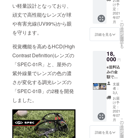
お届
加藤特
ング詳
け予
い軽量設計となっており、
別オン
細】 ・
定：
ライン
2021
日程：
頑丈で高性能なレンズが球
年07
コーチ
2021年
こ
月
や有害光線(UV99%)から眼
ング ・
7月中旬
の
リ
「SPEC
から順
タ
ー
を守ります。
-01B」
次開始
ン
詳細を見る
を
本体(調
いたし
選
択
光レン
ます。
す
視覚機能を高めるHCD(High
る
ズ装着
・場
18,
済み) ・
所：
Contrast Definition)レンズの
グラス
000
zoomに
円
ケース
て行い
「SPEC-01R」と、屋外の
※送料込
・収納
ますの
みの金
袋 ・イ
紫外線量でレンズの色の濃
で、ご
額で
ヤー
自宅等
さが変化する調光レンズの
す。
フック
お好き
支援
【セッ
【オン
な場所
者：
「SPEC-01B」の2種を開発
ト内
ライン
から接
3人
容】 ・
コーチ
続いた
お届
しました。
加藤特
ング詳
だけま
け予
別コー
細】 ・
定：
す。 ・
チング
2021
日程：
zoom
年07
会招待
2021年
は、PC
こ
月
券 ・
7月中旬
の
やスマ
リ
「SPEC
から順
タ
ホから
ー
-01R」
次開始
ン
接続し
詳細を見る
を
本体
いたし
選
て使用