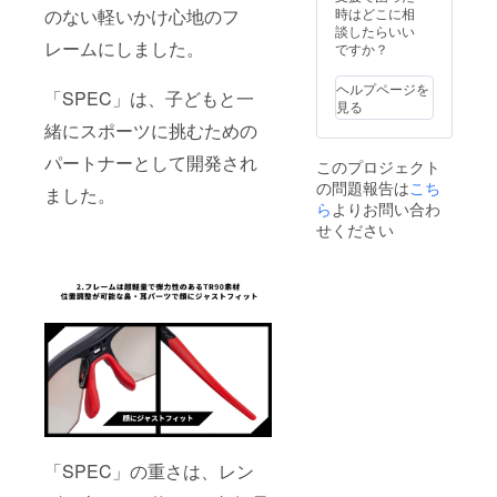
ありま
ルはプ
きる機
のない軽いかけ心地のフ
時はどこに相
す。 ・
ロジェ
器と環
談したらいい
レームにしました。
場所：
クト終
境のご
ですか？
Be
了後、
準備に
Going
順次ご
つきま
ヘルプページを
「SPEC」は、子どもと一
が運用
相談
して
見る
してい
し、決
は、ご
緒にスポーツに挑むための
る野球
定させ
参加さ
教室の
ていた
れる
パートナーとして開発され
このプロジェクト
「SHO
だきま
方々に
の問題報告は
こち
NAN-
す。
ご用
ました。
ROUTE
ら
よりお問い合わ
意、ご
63」で
ご応
負担を
せください
普段使
募いた
お願い
用して
だく状
いたし
いる室
況によ
ます。
内練習
り、7月
ご了承
場で実
以降に
くださ
施予定
なる可
いま
です。
能性も
せ。
〒
ありま
253-
す。 ・
0000
場所：
茅ヶ崎
屋外の
市本宿
グラン
2-32室
ドなど
「SPEC」の重さは、レン
内練習
(出張い
場内
たしま