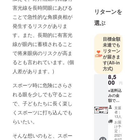
レンズを世
に提供。あ
害光線を長時間眼にあびる
リターンを
らゆるシー
ことで急性的な角膜炎相が
ンにおいて
選ぶ
発生するリスクがありま
適した「機
す。また、長期的に有害光
能的」「安
目標金額
全性」「健
線が眼内に蓄積されること
未達でも
康美容」
リターン
で将来眼病のリスクが高ま
「デザイン
が届きま
るとも言われています。(個
性」に富ん
す
(All-in
方式)
だ製品提供
人差があります。)
を実現する
8,5
00
ことが私た
円
スポーツ時に危険にさらさ
ちの使命で
※送料込
れる眼を少しでも守ること
みの金
す。
額で
で、子どもたちに長く楽し
す。
支援
安全で高額
【セッ
くスポーツに打ち込んでも
者：
ト内
性能に優れ
13人
容】 ・
らいたい。
お届
た次世代素
「SPEC
け予
材レンズ
-01R」
定：
そんな想いのもと、スポー
本体
2021
「NXT」を
年07