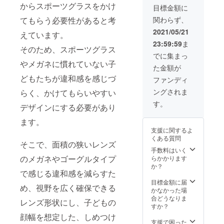
からスポーツグラスをかけ
7月中旬
光レン
される
ドが必
目標金額に
から順
ズ装着
場合、
要にな
てもらう必要性があると考
関わらず、
次開始
済み)に
別途、
る場合
いたし
変更も
カメラ
があり
2021/05/21
えています。
ます。
可能で
とス
ます。
23:59:59
ま
す。 ・
ピー
通信
そのため、スポーツグラス
スケ
グラス
カー、
費と、
でに集まっ
ジュー
ケース
マイク
やメガネに慣れていない子
接続で
た金額が
ルはプ
・収納
が必要
きる機
ロジェ
袋 ・イ
どもたちが違和感を感じづ
になる
器と環
ファンディ
クト終
ヤー
場合が
境のご
ングされま
らく、かけてもらいやすい
了後、
フック
ありま
準備に
順次ご
【特別
す。ス
つきま
す。
デザインにする必要があり
相談
個別
マホか
して
し、決
コーチ
ら接続
は、ご
ます。
定させ
ング会
される
参加さ
支援に関するよ
ていた
詳細】
場合、
れる
くある質問
だきま
・日
アプリ
方々に
そこで、面積の狭いレンズ
す。
程：
のダウ
手数料はいく
ご用
2021年
のメガネやゴーグルタイプ
ンロー
らかかります
意、ご
ご応
7月中旬
ドが必
か？
負担を
で感じる違和感を減らすた
募いた
から順
要にな
お願い
だく状
次開始
る場合
目標金額に届
いたし
め、視野を広く確保できる
況によ
いたし
があり
かなかった場
ます。
り、7月
ます。
ます。
合どうなりま
ご了承
レンズ形状にし、子どもの
以降に
通信
すか？
くださ
なる可
スケ
費と、
いま
顔幅を想定した、しめつけ
能性も
ジュー
接続で
支援で困った
せ。