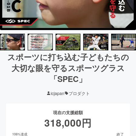
スポーツに打ち込む子どもたちの
大切な眼を守るスポーツグラス
「SPEC」
icjapan
プロダクト
現在の支援総額
318,000
円
終了
106
%達成