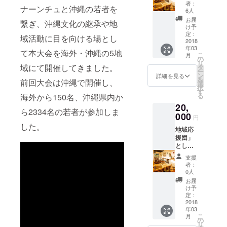
①公式
武町
者：
ナーンチュと沖縄の若者を
Web
○○○○、
6人
ページ
○○○○
お届
繋ぎ、沖縄文化の継承や地
にお名
『備考
け予
前を掲
欄』に
定：
域活動に目を向ける場とし
載 ②パ
2018
以下を
年03
ンフ
ご記入
て本大会を海外・沖縄の5地
こ
月
レット
くださ
の
リ
にお名
います
域にて開催してきました。
タ
ー
前を記
よう宜
ン
詳細を見る
を
前回大会は沖縄で開催し、
載 ③報
しくお
選
択
告書に
願いい
す
る
海外から150名、沖縄県内か
お名前
たしま
20,
を記載
す。 ----
ら2334名の若者が参加しま
④パン
000
--------
円
フレッ
・お名
した。
地域応
ト・報
前掲載
援団」
告書の
の有
とし
郵送(各
無： ・
て、 ①
１冊)
応援し
支援
公式
「ペ
たい市
者：
Web
ルーの
町村（1
0人
ページ
味をお
市町村
お届
にお名
届け」
の
け予
前を掲
とし
定：
み）：
載 ②パ
2018
て、 ①
・掲載
年03
ンフ
ピ
したい
こ
月
レット
ザー・
の
お名
リ
にお名