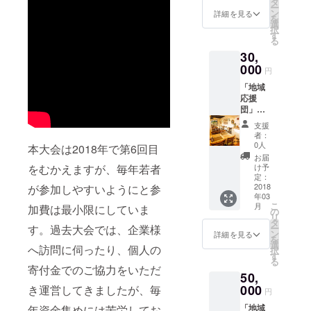
ペルー
タ
前： ----
ー
前を記
料理サ
ン
--------
詳細を見る
を
載 ③報
ルサ
選
択
告書に
食事券
す
る
お名前
1000円
30,
を記載
分 『備
④パン
000
考欄』
円
フレッ
に以下
「地域
ト・報
をご記
応援
告書の
入くだ
団」と
郵送(各
さいま
して、
１冊)
すよう
支援
①公式
「ペ
宜しく
者：
Web
ルーの
お願い
0人
本大会は2018年で第6回目
ページ
味や雰
いたし
お届
にお名
囲気を
ます。 -
け予
をむかえますが、毎年若者
前を掲
お届
定：
-----------
載 ②パ
2018
が参加しやすいようにと参
け」と
・お名
年03
ンフ
して、
前掲載
こ
月
加費は最小限にしていま
レット
①ピ
の
の有
リ
にお名
ザー・
タ
無： ・
ー
す。過去大会では、企業様
前を記
ペルー
ン
応援し
詳細を見る
を
載 ③報
料理サ
選
たい市
へ訪問に伺ったり、個人の
択
告書に
ルサ
す
町村（1
る
お名前
食事券
市町村
寄付金でのご協力をいただ
50,
を記載
2000円
の
④パン
000
分 ②ペ
き運営してきましたが、毎
み）：
円
フレッ
ルーの
・掲載
「地域
年資金集めには苦労してお
ト・報
ポスト