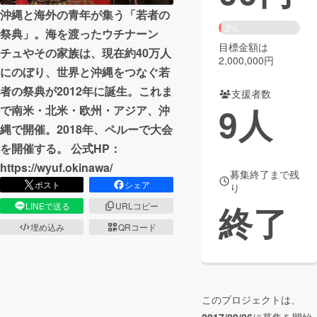
沖縄と海外の青年が集う「若者の
まちづくり・地域活性化
3%
祭典」。海を渡ったウチナーン
目標金額は
チュやその家族は、現在約40万人
2,000,000円
CAMPFIRE for Social Good
CAMPFIRE Creation
にのぼり、世界と沖縄をつなぐ若
者の祭典が2012年に誕生。これま
CAMPFIREふるさと納税
machi-ya
コミュニティ
支援者数
9
人
で南米・北米・欧州・アジア、沖
縄で開催。2018年、ペルーで大会
を開催する。 公式HP：
https://wyuf.okinawa/
募集終了まで残
ポスト
シェア
り
終了
LINEで送る
URLコピー
埋め込み
QRコード
このプロジェクトは、