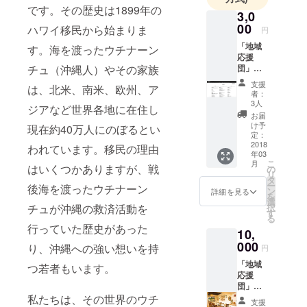
です。その歴史は1899年の
3,0
00
ハワイ移民から始まりま
円
「地域
す。海を渡ったウチナーン
応援
団」と
チュ（沖縄人）やその家族
して、
支援
は、北米、南米、欧州、ア
①公式
者：
Web
3人
ジアなど世界各地に在住し
ページ
お届
にお名
け予
現在約40万人にのぼるとい
前を掲
定：
載 ②パ
2018
われています。移民の理由
年03
ンフ
こ
月
レット
はいくつかありますが、戦
の
リ
にお名
タ
ー
後海を渡ったウチナーン
前を記
ン
詳細を見る
を
載 ③報
選
択
チュが沖縄の救済活動を
告書に
す
る
お名前
行っていた歴史があった
10,
を記載
(例）地
000
り、沖縄への強い想いを持
円
域応援
「地域
団 沖縄
つ若者もいます。
応援
市
団」と
○○○○、
して、
私たちは、その世界のウチ
○○○○ 金
支援