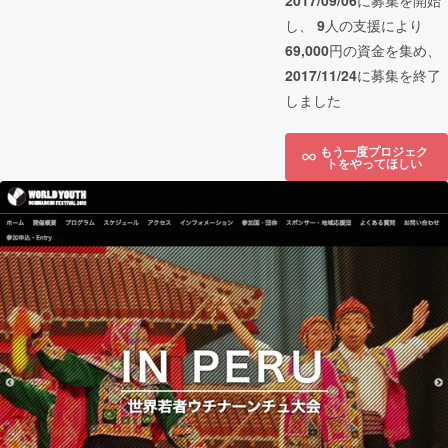
2017/09/06
に募集を開始
し、
9
人の支援により
69,000
円の資金を集め、
2017/11/24
に募集を終了
しました
もう一度プロジェク
トをやってほしい