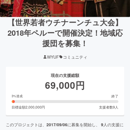
【世界若者ウチナーンチュ大会】
2018年ペルーで開催決定！地域応
援団を募集！
WYUF
コミュニティ
現在の支援総額
69,000
円
終了
3
%達成
目標金額
2,000,000
円
支援者数
9
人
このプロジェクトは、
2017/09/06
に募集を開始し、
9
人の支援に