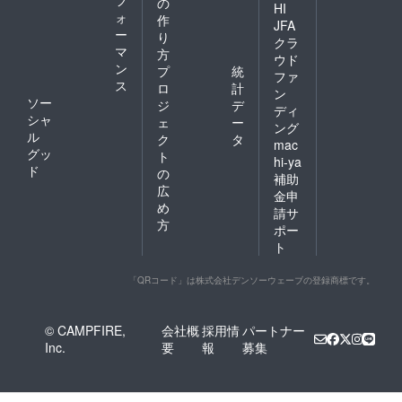
の
HI
ォ
作
JFA
ー
り
クラ
マ
方
ウド
ン
プ
統
ファ
ス
ロ
計
ン
ソー
ジ
デ
ディ
シャ
ェ
ー
ング
ル
ク
タ
mac
グッ
ト
hi-ya
ド
の
補助
広
金申
め
請サ
方
ポー
ト
「QRコード」は株式会社デンソーウェーブの登録商標です。
© CAMPFIRE,
会社概
採用情
パートナー
Inc.
要
報
募集