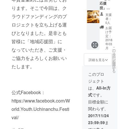
したい
応援
告書の
カード
お名
ります。そこで今回は、ク
団」と
郵送(各
5枚セッ
前： ----
して、
1冊)
ト 『備
--------
支援
ラウドファンディングのプ
①公式
「ペ
考欄』
者：
Web
ルーの
に以下
0人
ロジェクトを立ち上げる運
ページ
味や雰
をご記
お届
にお名
囲気を
入くだ
け予
びとなりました。是非とも
前を掲
お届
定：
さいま
載 ②パ
2018
け」と
皆様に「地域応援団」に
すよう
年03
ンフ
して、
宜しく
こ
月
なっていただき、ご支援・
レット
①ピ
の
お願い
リ
にお名
ザー・
タ
いたし
ー
ご協力をよろしくお願いい
前を記
ペルー
ン
ます。 -
詳細を見る
を
載 ③報
料理サ
選
-----------
たします。
択
告書に
ルサ
す
・お名
る
お名前
食事券
前掲載
このプロ
を記載
3000円
の有
ジェクト
④パン
分 ②ペ
無： ・
フレッ
ルーの
応援し
は、
All-In方
ト・報
ポスト
公式Facebook：
たい市
式
です。
告書の
カード
町村（1
郵送(各
https://www.facebook.com/W
5枚セッ
市町村
目標金額に
1冊)
ト ③ペ
の
関わらず、
orld.Youth.Uchinanchu.Festi
「ペ
ルーの
み）：
ルーの
お菓子
・掲載
2017/11/24
val/
味や雰
セット
したい
23:59:59
ま
囲気を
『備考
お名
お届
欄』に
前： ----