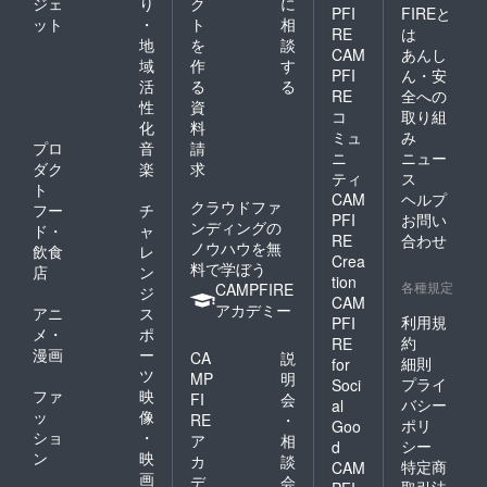
ジェ
り
ク
に
PFI
FIREと
ット
・
ト
相
RE
は
地
を
談
CAM
あんし
域
作
す
PFI
ん・安
活
る
る
RE
全への
性
資
コ
取り組
化
料
ミュ
み
プロ
音
請
ニ
ニュー
ダク
楽
求
ティ
ス
ト
CAM
ヘルプ
クラウドファ
フー
チ
PFI
お問い
ンディングの
ド・
ャ
RE
合わせ
ノウハウを無
飲食
レ
Crea
料で学ぼう
店
ン
tion
各種規定
CAMPFIRE
ジ
CAM
アカデミー
アニ
ス
利用規
PFI
メ・
ポ
約
RE
漫画
ー
CA
説
細則
for
ツ
MP
明
プライ
Soci
ファ
映
FI
会
バシー
al
ッ
像
RE
・
ポリ
Goo
ショ
・
ア
相
シー
d
ン
映
カ
談
特定商
CAM
画
デ
会
取引法