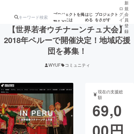
新
ロ
規
グ
会
プロジェクトを掲
はじ
プロジェクト
/
載するには
める
をさがす
イ
員
ン
登
【世界若者ウチナーンチュ大会】
録
2018年ペルーで開催決定！地域応援
団を募集！
人気のプロ
注目のリ
注目の新着プロ
募集終了が近いプ
もうすぐ公開
ジェクト
ターン
ジェクト
ロジェクト
されます
WYUF
コミュニティ
アート・写真
音楽
現在の支援総
テクノロジー・ガジェット
ゲーム・サ
額
69,0
映像・映画
書籍・雑誌
00
円
ビジネス・起業
チャレンジ