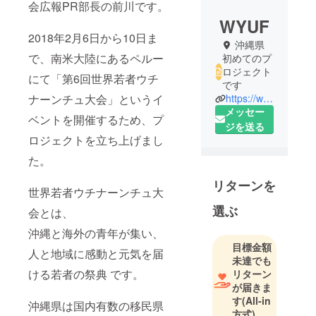
会広報PR部長の前川です。
WYUF
2018年2月6日から10日ま
沖縄県
で、南米大陸にあるペルー
初めてのプ
ロジェクト
にて「第6回世界若者ウチ
です
ナーンチュ大会」というイ
https://wyuf.okinawa/
メッセー
ベントを開催するため、プ
ジを送る
ロジェクトを立ち上げまし
た。
リターンを
世界若者ウチナーンチュ大
選ぶ
会とは、
沖縄と海外の青年が集い、
目標金額
人と地域に感動と元気を届
未達でも
ける若者の祭典 です。
リターン
が届きま
す
(All-in
沖縄県は国内有数の移民県
方式)