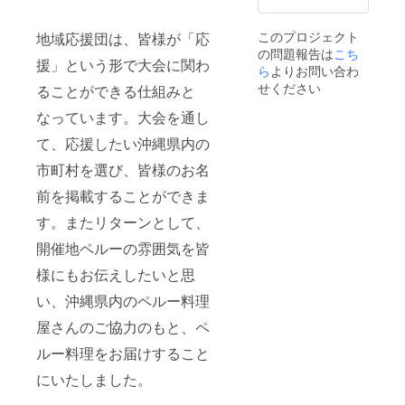
よう宜
しくお
このプロジェクト
地域応援団は、皆様が「応
願いい
の問題報告は
こち
たしま
援」という形で大会に関わ
す。 ----
ら
よりお問い合わ
--------
せください
ることができる仕組みと
・お名
前掲載
なっています。大会を通し
の有
無： ・
て、応援したい沖縄県内の
応援し
市町村を選び、皆様のお名
たい市
町村（1
前を掲載することができま
市町村
の
す。またリターンとして、
み）：
・掲載
開催地ペルーの雰囲気を皆
したい
お名
様にもお伝えしたいと思
前： ----
い、沖縄県内のペルー料理
--------
屋さんのご協力のもと、ペ
ルー料理をお届けすること
にいたしました。