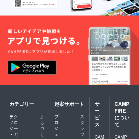
カテゴリー
起案サポート
サ
CAMP
ー
FIRE
テク
ま
プ
ス
ビ
につい
ノロ
ち
ロ
タ
ス
て
ジー
づ
ジ
ッ
・ガ
く
ェ
フ
CAM
CAMP