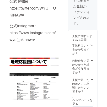
でに集まっ
公式Twitter：
け」と
以下を
--------
た金額が
して、
ご記入
https://twitter.com/WYUF_O
①ピ
くださ
ファンディ
ザー・
KINAWA
います
ングされま
ペルー
よう宜
料理サ
しくお
す。
公式instagram：
ルサ
願いい
食事券
たしま
https://www.instagram.com/
4000円
す。 ----
支援に関するよ
分 ②ペ
--------
wyuf_okinawa/
くある質問
ルーの
・お名
ポスト
前掲載
手数料はいく
カード
の有
らかかります
5枚セッ
無： ・
か？
ト ③ペ
応援し
ルーの
たい市
目標金額に届
お菓子
町村（1
かなかった場
セット
市町村
合どうなりま
④ペ
の
すか？
ルーの
み）：
お土産
・掲載
支援で困った
セット
したい
時はどこに相
『備考
お名
談したらいい
欄』に
前： ----
ですか？
以下を
--------
ご記入
ヘルプページを
くださ
見る
います