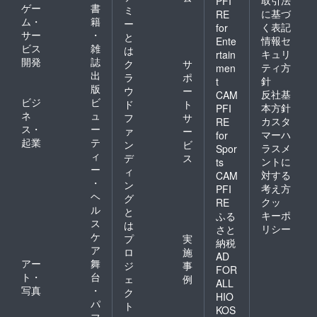
PFI
ゲー
書
ミ
に基づ
RE
ム・
籍
ー
く表記
for
サー
・
と
情報セ
Ente
ビス
雑
は
キュリ
rtain
開発
誌
ク
サ
ティ方
men
出
ラ
ポ
針
t
版
ウ
ー
反社基
CAM
ビジ
ビ
ド
ト
本方針
PFI
ネ
ュ
フ
サ
カスタ
RE
ス・
ー
ァ
ー
マーハ
for
起業
テ
ン
ビ
ラスメ
Spor
ィ
デ
ス
ントに
ts
ー
ィ
対する
CAM
・
ン
考え方
PFI
ヘ
グ
クッ
RE
ル
と
キーポ
ふる
ス
は
リシー
さと
ケ
プ
実
納税
ア
ロ
施
AD
アー
舞
ジ
事
FOR
ト・
台
ェ
例
ALL
写真
・
ク
HIO
パ
ト
KOS
フ