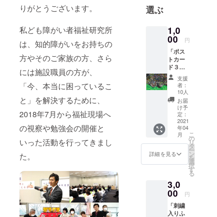
りがとうございます。
選ぶ
1,0
私ども障がい者福祉研究所
00
円
は、知的障がいをお持ちの
「ポス
方やそのご家族の方、さら
トカー
ド３枚
には施設職員の方が、
セッ
支援
ト」
「今、本当に困っているこ
者：
10人
と」を解決するために、
お届
け予
2018年7月から福祉現場へ
定：
2021
の視察や勉強会の開催と
年04
こ
月
の
いった活動を行ってきまし
リ
タ
ー
ン
詳細を見る
た。
を
選
択
す
る
3,0
00
円
「刺繍
入りふ