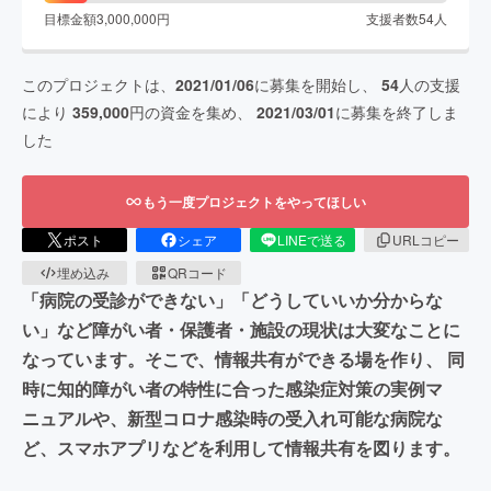
目標金額
3,000,000
円
支援者数
54
人
このプロジェクトは、
2021/01/06
に募集を開始し、
54
人の支援
により
359,000
円の資金を集め、
2021/03/01
に募集を終了しま
した
もう一度プロジェクトをやってほしい
ポスト
シェア
LINEで送る
URLコピー
埋め込み
QRコード
「病院の受診ができない」「どうしていいか分からな
い」など障がい者・保護者・施設の現状は大変なことに
なっています。そこで、情報共有ができる場を作り、 同
時に知的障がい者の特性に合った感染症対策の実例マ
ニュアルや、新型コロナ感染時の受入れ可能な病院な
ど、スマホアプリなどを利用して情報共有を図ります。