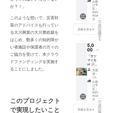
お届
ド3枚
け予
か？！」
セッ
定：
ト」
2021
年04
このような想いで、災害対
こ
月
の
リ
策のアドバイスも行ってい
タ
ー
ン
詳細を見る
を
る大川興業の大川豊総裁を
選
択
す
はじめ、数多くの知的障が
る
5,0
い者施設や保護者の方々の
00
円
ご協力を受けて、本クラウ
「サツ
マイモ
ドファンディングを実施す
or ジャ
ガイモ
ることにしました。
支援
（1kg）
者：
」「ポ
1人
スト
お届
カード3
け予
枚セッ
定：
ト」
2021
年04
このプロジェクト
こ
月
の
リ
タ
ー
で実現したいこと
ン
詳細を見る
を