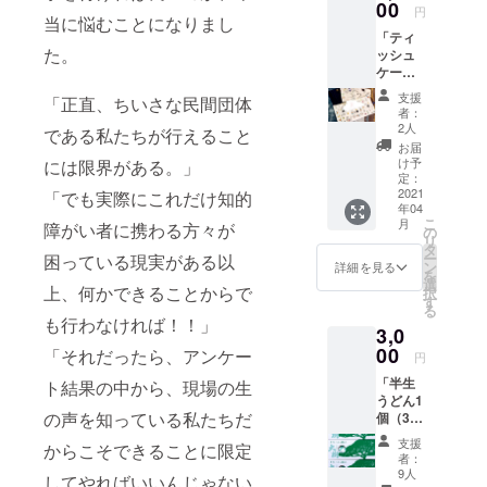
00
円
当に悩むことになりまし
「ティ
た。
ッシュ
ケー
ス」
支援
「正直、ちいさな民間団体
「ポス
者：
トカー
2人
である私たちが行えること
ド3枚
お届
セッ
け予
には限界がある。」
ト」
定：
2021
「でも実際にこれだけ知的
年04
こ
月
障がい者に携わる方々が
の
リ
タ
ー
困っている現実がある以
ン
詳細を見る
を
選
上、何かできることからで
択
す
る
も行わなければ！！」
3,0
00
「それだったら、アンケー
円
「半生
ト結果の中から、現場の生
うどん1
の声を知っている私たちだ
個（3食
入
支援
からこそできることに限定
り）」
者：
「ポス
9人
してやればいいんじゃない
トカー