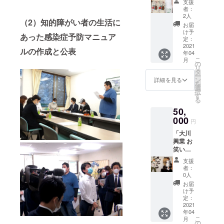
支援
ヒー
者：
豆」
2人
（2）知的障がい者の生活に
「ポス
お届
トカー
け予
あった感染症予防マニュア
ド3枚
定：
セッ
2021
ルの作成と公表
年04
ト」
こ
月
の
リ
タ
ー
ン
詳細を見る
を
選
択
す
る
50,
000
円
「大川
興業 お
笑い公
演 招待
支援
券」
者：
「大川
0人
豊総裁
お届
直筆サ
け予
イン色
定：
紙」
2021
年04
「大和
こ
月
野菜詰
の