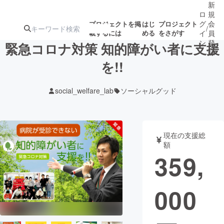
新
ロ
規
グ
会
プロジェクトを掲
はじ
プロジェクト
/
載するには
める
をさがす
イ
員
ン
登
緊急コロナ対策 知的障がい者に支援
録
を!!
人気のプロ
注目のリ
注目の新着プロ
募集終了が近いプ
もうすぐ公開
social_welfare_lab
ソーシャルグッド
ジェクト
ターン
ジェクト
ロジェクト
されます
アート・写真
音楽
現在の支援総
額
359,
テクノロジー・ガジェット
ゲーム・サ
000
映像・映画
書籍・雑誌
ビジネス・起業
チャレンジ