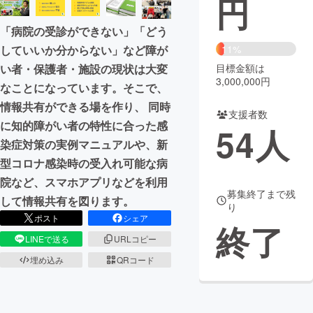
円
まちづくり・地域活性化
「病院の受診ができない」「どう
11%
していいか分からない」など障が
目標金額は
い者・保護者・施設の現状は大変
CAMPFIRE for Social Good
CAMPFIRE Creation
3,000,000円
なことになっています。そこで、
CAMPFIREふるさと納税
machi-ya
コミュニティ
情報共有ができる場を作り、 同時
支援者数
に知的障がい者の特性に合った感
54
人
染症対策の実例マニュアルや、新
型コロナ感染時の受入れ可能な病
院など、スマホアプリなどを利用
募集終了まで残
して情報共有を図ります。
り
ポスト
シェア
終了
LINEで送る
URLコピー
埋め込み
QRコード