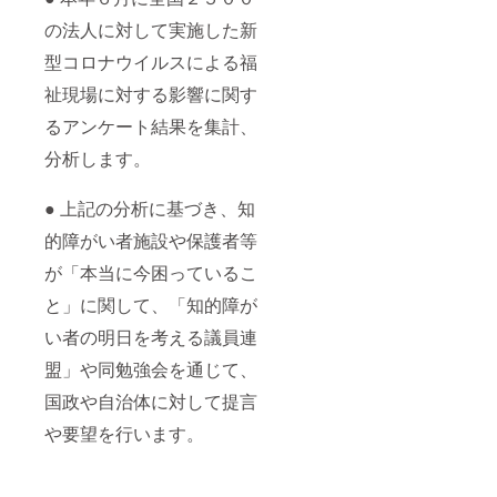
フェア
を製作
（北海
いたし
の法人に対して実施した新
道） 北
ます。
海道岩
製作に
型コロナウイルスによる福
見沢市
あたり
祉現場に対する影響に関す
志文町
採寸等
301 現
をクピ
るアンケート結果を集計、
地まで
ド・
の交通
フェア
分析します。
費・滞
にて行
在費は
う必要
自費負
があり
● 上記の分析に基づき、知
担でお
ます。
願いし
大川総
的障がい者施設や保護者等
ます。
裁と行
が「本当に今困っているこ
日程：
くクピ
2021年
ド・
と」に関して、「知的障が
5月頃を
フェア
予定
の施設
い者の明日を考える議員連
見学も
含まれ
盟」や同勉強会を通じて、
てお
り、大
国政や自治体に対して提言
川総裁
が自ら
や要望を行います。
全施設
をご案
内いた