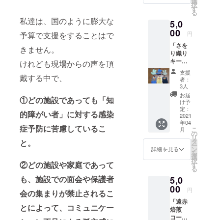
選
択
す
る
私達は、国のように膨大な
5,0
00
円
予算で支援をすることはで
「さを
きません。
り織り
キー
けれども現場からの声を頂
ケー
支援
ス」
戴する中で、
者：
「さを
3人
り織り
お届
①どの施設であっても「知
LeafBo
け予
wl」
定：
的障がい者」に対する感染
「ポス
2021
年04
トカー
症予防に苦慮しているこ
こ
月
ド3枚
の
リ
セッ
タ
と。
ー
ト」
ン
詳細を見る
を
選
択
②どの施設や家庭であって
す
る
も、施設での面会や保護者
5,0
00
円
会の集まりが禁止されるこ
「遠赤
とによって、コミュニケー
焙煎
コー