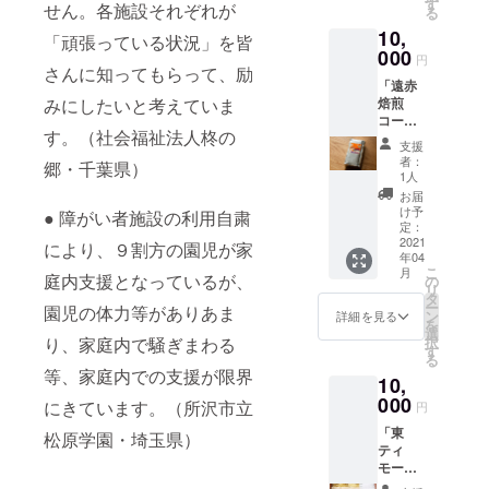
す
せん。各施設それぞれが
る
10,
「頑張っている状況」を皆
000
円
さんに知ってもらって、励
「遠赤
みにしたいと考えていま
焙煎
コー
す。（社会福祉法人柊の
ヒー豆
支援
（粉
者：
郷・千葉県）
200g）
1人
」「北
お届
海道ラ
け予
● 障がい者施設の利用自粛
スク10
定：
枚入り
2021
により、９割方の園児が家
年04
×2」
こ
月
「ポス
庭内支援となっているが、
の
リ
トカー
タ
ー
園児の体力等がありあま
ド3枚
ン
詳細を見る
を
セッ
選
り、家庭内で騒ぎまわる
択
ト」
す
る
等、家庭内での支援が限界
10,
000
にきています。（所沢市立
円
「東
松原学園・埼玉県）
ティ
モール
産コー