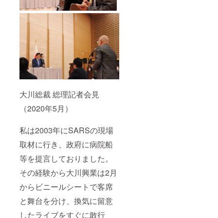
（北海
道） 北
海道岩
見沢市
志文町
301 現
地まで
の交通
費・滞
在費は
自費負
担でお
大川総裁 総理記者会見
願いし
ます。
（2020年5月）
日程：
2021年
5月頃
私は2003年にSARSの現場
取材に行き、政府に病院船
等を提言しておりました。
その経験から大川興業は2月
からビニールシートで客席
と舞台を分け、換気に留意
したライブをすぐに敢行