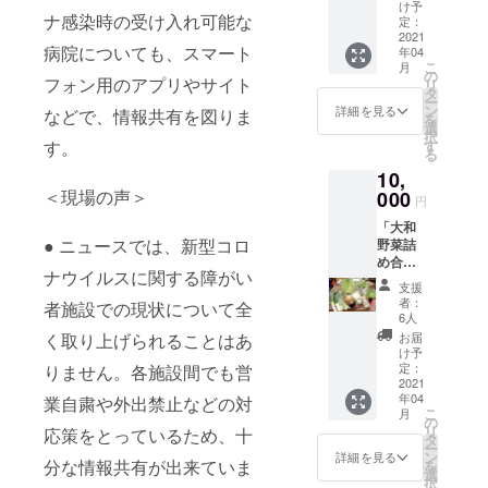
ルロゴ
け予
ナ感染時の受け入れ可能な
入
定：
り）」
2021
病院についても、スマート
年04
「ポス
こ
月
トカー
の
フォン用のアプリやサイト
リ
ド3枚
タ
ー
セッ
ン
詳細を見る
などで、情報共有を図りま
を
ト」
選
択
す。
す
る
10,
＜現場の声＞
000
円
「大和
● ニュースでは、新型コロ
野菜詰
め合わ
ナウイルスに関する障がい
せ」
支援
「ポス
者：
者施設での現状について全
トカー
6人
ド3枚
く取り上げられることはあ
お届
セッ
け予
ト」
定：
りません。各施設間でも営
2021
年04
業自粛や外出禁止などの対
こ
月
の
リ
応策をとっているため、十
タ
ー
ン
詳細を見る
分な情報共有が出来ていま
を
選
択