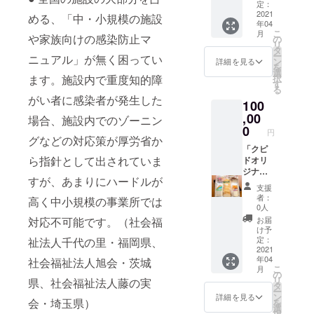
き換え
定：
チケッ
2021
める、「中・小規模の施設
年04
ト」
こ
月
「大川
や家族向けの感染防止マ
の
リ
興業 お
タ
ー
ニュアル」が無く困ってい
笑い公
ン
詳細を見る
を
演 招待
選
択
ます。施設内で重度知的障
券」
す
る
「大川
がい者に感染者が発生した
100
豊総裁
直筆サ
,00
場合、施設内でのゾーニン
イン色
0
円
紙」
グなどの対応策が厚労省か
「ポス
「クピ
ら指針として出されていま
トカー
ドオリ
ド3枚
ジナル
すが、あまりにハードルが
セッ
商品ギ
支援
ト」
フト」
者：
高く中小規模の事業所では
「大和
0人
野菜詰
お届
対応不可能です。（社会福
め合わ
け予
せ
定：
祉法人千代の里・福岡県、
（大）
2021
年04
」「東
社会福祉法人旭会・茨城
こ
月
ティ
の
リ
県、社会福祉法人藤の実
モール
タ
ー
産コー
ン
詳細を見る
会・埼玉県）
を
ヒー豆
選
択