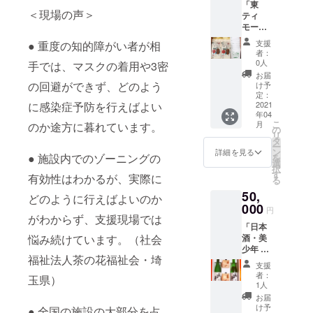
「東
セッ
＜現場の声＞
ティ
ト」
モール
産コー
支援
● 重度の知的障がい者が相
ヒー
者：
豆」
0人
手では、マスクの着用や3密
「大川
お届
興業 お
の回避ができず、どのよう
け予
笑い公
定：
演 招待
2021
に感染症予防を行えばよい
年04
券」
こ
月
のか途方に暮れています。
「大川
の
リ
豊総裁
タ
ー
直筆サ
ン
詳細を見る
● 施設内でのゾーニングの
を
イン色
選
択
紙」
す
有効性はわかるが、実際に
る
「ポス
50,
トカー
どのように行えばよいのか
ド3枚
000
円
セッ
がわからず、支援現場では
「日本
ト」
酒・美
悩み続けています。（社会
少年 詰
福祉法人茶の花福祉会・埼
め合わ
支援
せセッ
者：
玉県）
ト（升2
1人
個付
お届
き）引
け予
● 全国の施設の大部分を占