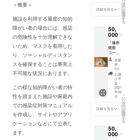
リ
め合わ
＜概要＞
タ
ー
せ
ン
詳細を見る
を
（大）
選
択
施設を利用する重度の知的
」「ポ
す
る
スト
障がい者の場合には、感染
50,
カード3
枚セッ
000
円
の危険性を十分理解できな
ト」
「遠赤
いため、マスクを着用した
焙煎
コー
り、ソーシャルディスタン
ヒー豆
支援
詰め合
スを確保することは事実上
者：
わせギ
0人
不可能な状況にあります。
フト」
お届
「大川
け予
興業 お
定：
この様な知的障がい者の特
笑い公
2021
年04
演 招待
性を踏まえた施設や家庭内
こ
月
券」
の
リ
「大川
タ
での感染症対策マニュアル
ー
豊総裁
ン
詳細を見る
を
直筆サ
選
を作成し、サイトやアプリ
択
イン色
す
る
紙」
ケーションなどにて公表し
50,
「ポス
ます。
トカー
000
円
ド3枚