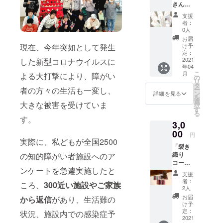
きん」
「ポス
支援
トカー
者：
ド3枚
0人
セッ
お届
ト」
け予
現在、今年突如として発生
定：
2021
した新型コロナウイルスに
年04
こ
月
よる大打撃により、障がい
の
リ
タ
ー
者の方々の生活も一変し、
ン
詳細を見る
を
選
大きな被害を受けていま
択
す
る
す。
3,0
00
円
実際に、私どもが全国2500
「裂き
織り
の知的障がい者施設へのア
コース
ンケートを急遽実施したと
ター2
支援
個」
者：
ころ、
300近い施設やご家族
「ポス
2人
トカー
お届
から返信
があり、生活難の
ド3枚
け予
セッ
定：
状況、施設内での感染症予
ト」
2021