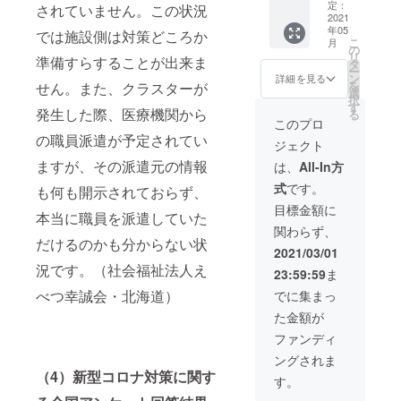
（枡2個
「遠赤
総裁と
定：
されていません。この状況
付き）
焙煎
行く障
2021
年05
引き換
コー
がい者
では施設側は対策どころか
こ
月
えチ
ヒー豆
施設 見
の
リ
準備すらすることが出来ま
ケッ
詰め合
学ツ
タ
ー
ト」
わせギ
アー
ン
詳細を見る
を
せん。また、クラスターが
「ポス
フト」
（クピ
選
択
トカー
「東
ド・
す
発生した際、医療機関から
る
ド3枚
ティ
フェ
このプロ
セッ
モール
ア）」
の職員派遣が予定されてい
ジェクト
ト」 大
産コー
「美栗
川総裁
ヒー豆
米（精
ますが、その派遣元の情報
は、
All-In方
と行く
（大）
米）」
式
です。
柊の郷
」「大
「クピ
も何も開示されておらず、
の施設
和野菜
ドオリ
目標金額に
本当に職員を派遣していた
見学も
詰め合
ジナル
関わらず、
含まれ
わせ
商品ギ
だけるのかも分からない状
てお
（大）
フト」
2021/03/01
り、大
」「日
「遠赤
況です。（社会福祉法人え
23:59:59
ま
川総裁
本酒 幻
焙煎
が自ら
夜・零
コー
べつ幸誠会・北海道）
でに集まっ
全施設
720ml
ヒー豆
た金額が
をご案
セット
詰め合
内いた
（枡2個
わせギ
ファンディ
しま
付き）
フト」
ングされま
す。 見
引き換
「大和
（4）新型コロナ対策に関す
学先：
えチ
野菜詰
す。
社会福
ケッ
め合わ