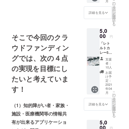
こ
月
の
リ
タ
ー
ン
詳細を見る
を
選
択
す
る
5,0
00
そこで今回のクラ
円
「レト
ウドファンディン
ルトカ
レー5個
グでは、次の４点
セッ
支援
ト」
者：
の実現を目標にし
「ポス
10人
トカー
お届
ド3枚
たいと考えていま
け予
セッ
定：
ト」
2021
す！
年04
こ
月
の
リ
タ
ー
ン
詳細を見る
（1）知的障がい者・家族・
を
選
択
施設・医療機関等の情報共
す
る
5,0
有が出来るアプリケーショ
00
円