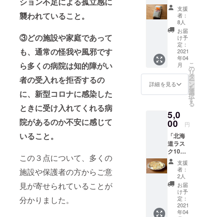
ション不足による孤立感に
ヒー豆
支援
（粉
襲われていること。
者：
200g）
8人
」「ポ
お届
スト
③どの施設や家庭であって
け予
カード3
定：
も、通常の怪我や風邪です
枚セッ
2021
年04
ト」
こ
ら多くの病院は知的障がい
月
の
リ
タ
者の受入れを拒否するの
ー
ン
詳細を見る
を
選
に、新型コロナに感染した
択
す
る
ときに受け入れてくれる病
5,0
院があるのか不安に感じて
00
円
いること。
「北海
道ラス
ク10枚
この３点について、多くの
入り
支援
×2」
者：
施設や保護者の方からご意
「ポス
2人
トカー
見が寄せられていることが
お届
ド3枚
け予
セッ
定：
分かりました。
ト」
2021
年04