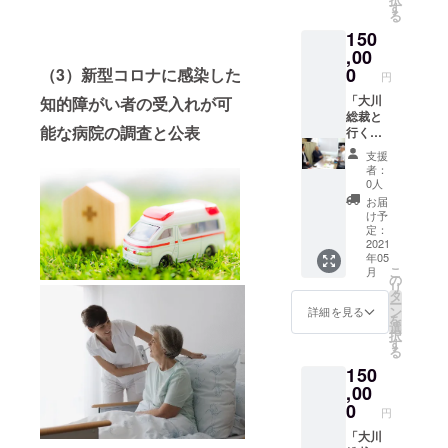
（大）
す
る
」「遠
150
赤焙煎
コー
,00
ヒー豆
0
（3）新型コロナに感染した
円
詰め合
わせギ
「大川
知的障がい者の受入れが可
フト」
総裁と
能な病院の調査と公表
「日本
行く障
酒 幻
がい者
支援
夜・零
施設 見
者：
720ml
学ツ
0人
セット
アー
お届
（枡2個
（柊の
け予
付き）
郷）」
定：
引き換
「大和
2021
年05
えチ
野菜詰
こ
月
ケッ
め合わ
の
リ
ト」
せ
タ
ー
「大川
（大）
ン
詳細を見る
を
興業 お
」「大
選
択
笑い公
川興業
す
る
演 招待
お笑い
150
券」
公演 招
「大川
待券」
,00
豊総裁
「大川
0
円
直筆サ
豊総裁
イン色
直筆サ
「大川