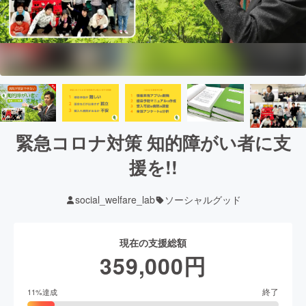
緊急コロナ対策 知的障がい者に支
援を!!
social_welfare_lab
ソーシャルグッド
現在の支援総額
359,000
円
終了
11
%達成