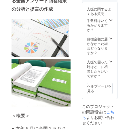
る全国アンケート回答結果
祉法人
ト」
せ
柊の郷
「ポス
（大）
の分析と提言の作成
支援に関するよ
（千葉
トカー
」「日
くある質問
または
ド3枚
本酒 幻
奈良）
セッ
夜・零
手数料はいく
千葉県
ト」 大
720ml
らかかります
袖ケ浦
川総裁
セット
か？
市林437
と行く
（枡2個
番1、奈
クピ
付き）
目標金額に届
良県葛
ド・
引き換
かなかった場
城市寺
フェア
えチ
合どうなりま
口1689
の施設
ケッ
すか？
番1 現
見学も
ト」
地まで
含まれ
「東
支援で困った
の交通
てお
ティ
時はどこに相
費・滞
り、大
モール
談したらいい
在費は
川総裁
産コー
ですか？
自費負
が自ら
ヒー豆
担でお
全施設
（大）
ヘルプページを
願いし
をご案
」「ポ
見る
ます。
内いた
スト
日程：
しま
カード3
2021年
す。 見
枚セッ
このプロジェクト
5月頃を
学先：
ト」
の問題報告は
こち
予定
社会福
オー
＜概要＞
祉法人
ダーメ
ら
よりお問い合わ
クピ
イドの
せください
ド・
車いす
● 本年６月に全国２５００