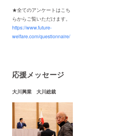
しま
す。
★全てのアンケートはこち
2021年
5月頃を
らからご覧いただけます。
予定し
ており
https://www.future-
ますが
日程調
welfare.com/questionnaire/
整の
上、施
設見学
と合わ
せて採
寸など
を行わ
応援メッセージ
せてい
ただけ
れば幸
いで
大川興業 大川総裁
す。 見
学、車
いすの
採寸な
ど： 社
会福祉
法人ク
ピド・
フェア