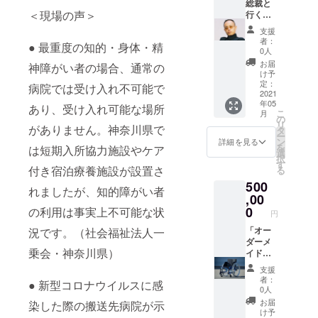
紙」
イン色
総裁と
＜現場の声＞
「ポス
紙」
行く障
トカー
「美栗
がい者
支援
ド3枚
米（精
施設 見
者：
● 最重度の知的・身体・精
セッ
米）」
学ツ
0人
ト」
「クピ
アー
お届
神障がい者の場合、通常の
ドオリ
（クピ
け予
ジナル
ド・
定：
病院では受け入れ不可能で
商品ギ
フェ
2021
年05
フト」
ア）」
あり、受け入れ可能な場所
こ
月
「遠赤
「大川
の
リ
焙煎
興業 お
がありません。神奈川県で
タ
ー
コー
笑い公
ン
詳細を見る
を
は短期入所協力施設やケア
ヒー豆
演 招待
選
択
詰め合
券」
す
付き宿泊療養施設が設置さ
る
わせギ
「大川
500
フト」
豊総裁
れましたが、知的障がい者
「東
直筆サ
,00
ティ
イン色
0
の利用は事実上不可能な状
円
モール
紙」
産コー
「美栗
「オー
況です。（社会福祉法人一
ヒー豆
米（精
ダーメ
乗会・神奈川県）
（大）
米）」
イド車
」「日
「クピ
いす
支援
本酒 幻
ドオリ
with 大
者：
● 新型コロナウイルスに感
夜・零
ジナル
川総
0人
720ml
商品ギ
裁」
お届
染した際の搬送先病院が示
セット
フト」
「大川
け予