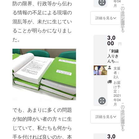
年04
防の限界、行政等から伝わ
こ
月
の
リ
る情報の不足による現場の
タ
ー
ン
詳細を見る
を
混乱等が、未だに生じてい
選
択
す
ることが明らかになりまし
る
3,0
た。
00
円
「刺繍
入りき
んちゃ
く」
支援
「ポス
者：
トカー
2人
ド3枚
お届
セッ
け予
ト」
定：
2021
年04
こ
月
の
リ
でも、あまりに多くの問題
タ
ー
ン
詳細を見る
が知的障がい者の方々に生
を
選
択
す
じていて、私たちも何から
る
3,0
手を付ければ良いのか、本