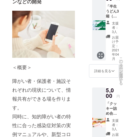
ンなどの開発
「半生
うどん3
箱（計9
食入
支援
り）」
者：
「ポス
3人
トカー
お届
ド3枚
け予
セッ
定：
ト」
2021
年04
こ
月
の
リ
タ
＜概要＞
ー
ン
詳細を見る
を
選
択
障がい者・保護者・施設そ
す
る
れぞれの現状について、情
5,0
00
円
報共有ができる場を作りま
「クッ
す。
キー詰
め合わ
同時に、知的障がい者の特
せ（ク
支援
ラファ
性に合った感染症対策の実
者：
ン用オ
3人
リジナ
例マニュアルや、新型コロ
お届