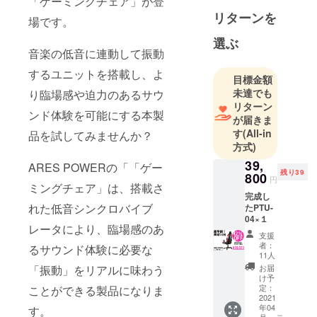
「ゲーミングチェア」が登
常により良
リターンを
い、お客様
場です。
にご満足頂
選ぶ
ける商品を
音楽の低音に連動して振動
世界中から
するユニットを搭載し、よ
目標金額
探してまい
未達でも
り臨場感や迫力のあるサウ
ります。
リターン
ンド体験を可能にする本製
が届きま
特商法表記
す
(All-in
品を試してみませんか？
事業者の名
方式)
称:株式会社
39,
ARES POWERの「「ゲー
ベルクレー
残り39
800
円
ミングチェア」は、搭載さ
ル
完成し
れた低音シンクロバイブ
たPTU-
04×１
通信販売に
レータにより、臨場感のあ
関する業務
支援
者：
るサウンド体験に必要な
の責任者：
11人
小泉
お届
「振動」をリアルに味わう
け予
定：
ことができる製品になりま
お問い合わ
2021
年04
す。
せ先：キャ
月