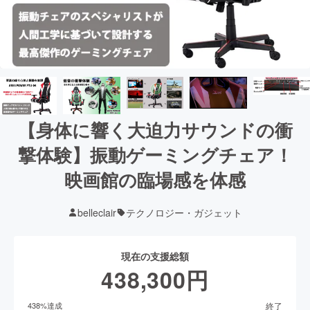
【身体に響く大迫力サウンドの衝
撃体験】振動ゲーミングチェア！
映画館の臨場感を体感
belleclair
テクノロジー・ガジェット
現在の支援総額
438,300
円
終了
438
%達成