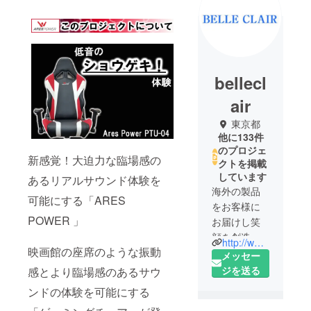
bellecl
air
東京都
他に133件
のプロジェ
新感覚！大迫力な臨場感の
クトを掲載
しています
あるリアルサウンド体験を
海外の製品
可能にする「ARES
をお客様に
POWER 」
お届けし笑
顔を創造す
http://www.belleclair.co.jp/
映画館の座席のような振動
るのが私た
メッセー
ちの会社の
ジを送る
感とより臨場感のあるサウ
使命です。
ンドの体験を可能にする