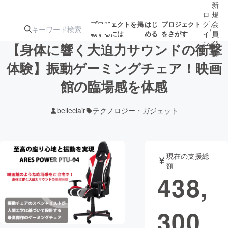
新
ロ
規
グ
会
プロジェクトを掲
はじ
プロジェクト
/
載するには
める
をさがす
イ
員
ン
登
【身体に響く大迫力サウンドの衝撃
録
体験】振動ゲーミングチェア！映画
館の臨場感を体感
人気のプロ
注目のリ
注目の新着プロ
募集終了が近いプ
もうすぐ公開
ジェクト
ターン
ジェクト
ロジェクト
されます
belleclair
テクノロジー・ガジェット
アート・写真
音楽
現在の支援総
テクノロジー・ガジェット
ゲーム・サ
額
438,
映像・映画
書籍・雑誌
300
ビジネス・起業
チャレンジ