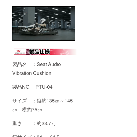
製品名 ：Seat Audio
Vibration Cushion
製品NO ：PTU-04
サイズ ：縦約135㎝～145
㎝ 横約75㎝
重さ ：約23.7㎏
箱サイズ：84㎝×64.5㎝