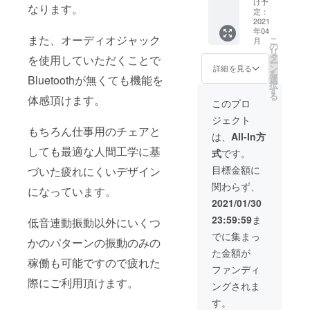
け予
なります。
定：
2021
年04
また、オーディオジャック
こ
月
の
リ
タ
を使用していただくことで
ー
ン
詳細を見る
を
Bluetoothが無くても機能を
選
択
す
る
体感頂けます。
このプロ
ジェクト
もちろん仕事用のチェアと
は、
All-In方
しても最適な人間工学に基
式
です。
目標金額に
づいた疲れにくいデザイン
関わらず、
になっています。
2021/01/30
23:59:59
ま
低音連動振動以外にいくつ
でに集まっ
かのパターンの振動のみの
た金額が
稼働も可能ですので疲れた
ファンディ
際にご利用頂けます。
ングされま
す。