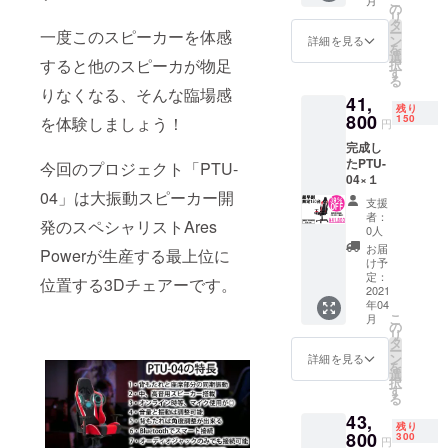
こ
の
リ
ンプファイ
タ
ー
一度このスピーカーを体感
ヤーの問合
ン
詳細を見る
を
選
せ先からお
すると他のスピーカが物足
択
す
る
問い合わせ
りなくなる、そんな臨場感
41,
下さい。
残り
800
150
を体験しましょう！
円
完成し
たPTU-
今回のプロジェクト「PTU-
04×１
04」は大振動スピーカー開
支援
者：
発のスペシャリストAres
0人
お届
Powerが生産する最上位に
け予
定：
位置する3Dチェアーです。
2021
年04
こ
月
の
リ
タ
ー
ン
詳細を見る
を
選
択
す
る
43,
残り
800
300
円