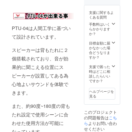
支援に関するよ
くある質問
手数料はいく
PTU-04は人間工学に基づい
らかかります
か？
て設計されています。
目標金額に届
かなかった場
スピーカーは背もたれに２
合どうなりま
すか？
個搭載されており、音が効
果的に聞こえる位置にス
支援で困った
時はどこに相
ピーカーが設置してある為
談したらいい
ですか？
心地よいサウンドを体験で
ヘルプページを
きます。
見る
また、約90度~180度の背も
このプロジェクト
たれ設定で使用シーンに合
の問題報告は
こち
わせた使用方法が可能に
ら
よりお問い合わ
せください
なっています。