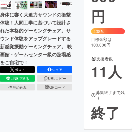
円
まちづくり・地域活性化
身体に響く大迫力サウンドの衝撃
体験！人間工学に基づいて設計さ
CAMPFIRE for Social Good
CAMPFIRE Creation
れた本格的ゲーミングチェア。サ
438%
CAMPFIREふるさと納税
machi-ya
コミュニティ
ウンド体験をアップグレードする
目標金額は
100,000円
新感覚振動ゲーミングチェア。 映
画館・ゲームセンター級の臨場感
支援者数
をご自宅で！
11
人
ポスト
シェア
LINEで送る
URLコピー
埋め込み
QRコード
募集終了まで残
り
終了