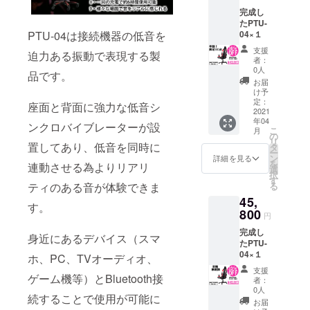
完成し
たPTU-
04×１
PTU-04は接続機器の低音を
支援
迫力ある振動で表現する製
者：
0人
品です。
お届
け予
定：
座面と背面に強力な低音シ
2021
年04
ンクロバイブレーターが設
こ
月
の
リ
置してあり、低音を同時に
タ
ー
ン
詳細を見る
を
連動させる為よりリアリ
選
択
す
る
ティのある音が体験できま
45,
す。
800
円
完成し
身近にあるデバイス（スマ
たPTU-
04×１
ホ、PC、TVオーディオ、
支援
ゲーム機等）とBluetooth接
者：
0人
続することで使用が可能に
お届