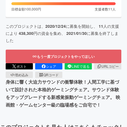
目標金額
100,000
円
支援者数
11
人
このプロジェクトは、
2020/12/24
に募集を開始し、
11
人の支援
により
438,300
円の資金を集め、
2021/01/30
に募集を終了しま
した
もう一度プロジェクトをやってほしい
ポスト
シェア
LINEで送る
URLコピー
埋め込み
QRコード
身体に響く大迫力サウンドの衝撃体験！人間工学に基づ
いて設計された本格的ゲーミングチェア。サウンド体験
をアップグレードする新感覚振動ゲーミングチェア。 映
画館・ゲームセンター級の臨場感をご自宅で！
このプロジェクトを見た人はこちらもチェックし