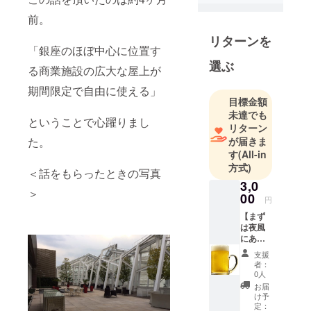
後同社を売
前。
却してイン
リターンを
バウンド事
「銀座のほぼ中心に位置す
業、遊休地
選ぶ
る商業施設の広大な屋上が
プロデュー
期間限定で自由に使える」
ス事業を行
目標金額
う合同会社
未達でも
ということで心躍りまし
FIKAを設
リターン
立。
た。
が届きま
2016年4月に
す
(All-in
方式)
UNPLAN
＜話をもらったときの写真
Kagurazaka
3,0
＞
00
をオープン
円
し今に至
【まず
は夜風
る。
にあ
たって
支援
ビール
者：
でも1
0人
杯】 ・
お届
GINZA
け予
Rooftop
定：