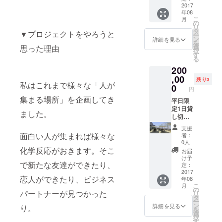
・有機
リルの
2017
ソース
年08
野菜4〜
貸し出
・お通
こ
月
5種 ・
しは別
し
の
リ
トル
途料金
ローズ
タ
▼プロジェクトをやろうと
ー
ティー
がかか
マリー
ン
詳細を見る
を
ヤ ・特
ります)
ロース
選
思った理由
択
製BBQ
トポテ
す
る
ソース
ト（有
200
・お通
機） ＜
し
,00
利用可
残り3
私はこれまで様々な「人が
ローズ
能時間
0
円
マリー
帯＞ 日
集まる場所」を企画してき
ロース
平日限
にちは
トポテ
定1日貸
ご希望
ました。
ト（有
し切り
の日で
機）
(BBQグ
時間帯
支援
リルの
は下記
面白い人が集まれば様々な
者：
貸し出
よりお
0人
しは別
化学反応がおきます。そこ
選びく
お届
途料金
ださ
け予
で新たな友達ができたり、
がかか
い。 1
定：
ります)
2017
部 11：
恋人ができたり、ビジネス
年08
00～
こ
月
13：30
の
パートナーが見つかった
リ
2部
タ
ー
15：00
ン
詳細を見る
り。
を
～17：
選
択
30 3部
す