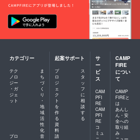
カテゴリー
起案サポート
サ
CAMP
ー
FIRE
テク
ま
プ
ス
ビ
につい
ノロ
ち
ロ
タ
ス
て
ジー
づ
ジ
ッ
・ガ
く
ェ
フ
CAM
CAMP
ジェ
り
ク
に
PFI
FIREと
ット
・
ト
相
RE
は
地
を
談
CAM
あんし
域
作
す
PFI
ん・安
活
る
る
RE
全への
性
資
コ
取り組
化
料
ミュ
み
プロ
音
請
ニ
ニュー