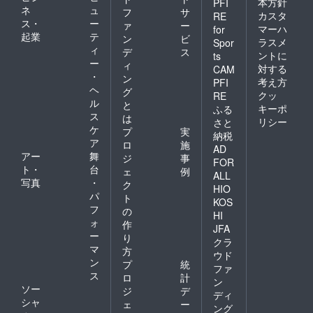
本方針
PFI
ネ
ュ
フ
サ
カスタ
RE
ス・
ー
ァ
ー
マーハ
for
起業
テ
ン
ビ
ラスメ
Spor
ィ
デ
ス
ントに
ts
ー
ィ
対する
CAM
・
ン
考え方
PFI
ヘ
グ
クッ
RE
ル
と
キーポ
ふる
ス
は
リシー
さと
ケ
プ
実
納税
ア
ロ
施
AD
アー
舞
ジ
事
FOR
ト・
台
ェ
例
ALL
写真
・
ク
HIO
パ
ト
KOS
フ
の
HI
ォ
作
JFA
ー
り
クラ
マ
方
ウド
ン
プ
統
ファ
ス
ロ
計
ン
ソー
ジ
デ
ディ
シャ
ェ
ー
ング