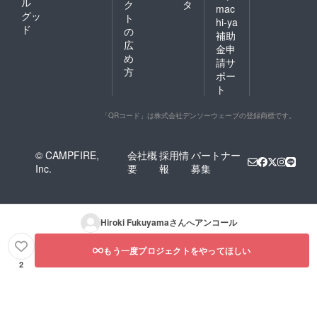
ル
ク
タ
mac
グッ
ト
hi-ya
ド
の
補助
広
金申
め
請サ
方
ポー
ト
「QRコード」は株式会社デンソーウェーブの登録商標です。
© CAMPFIRE,
会社概
採用情
パートナー
Inc.
要
報
募集
Hiroki Fukuyama
さんへアンコール
もう一度プロジェクトをやってほしい
2