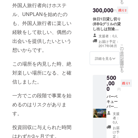
る
19：00
外国人旅行者向けホステ
300,000
～21：
円
残り2
ル、UNPLANを始めたの
30 ただ
休日1日貸し切り
し、平
も、外国人旅行者に楽しい
(BBQグリルの貸
日は3部
し出しは別途料
のみに
経験をして欲しい、偶然の
金がかかります)
なりま
支援者：0人
す。 土
出会いを提供したいという
お届け予定：
日は埋
こ
2017年08月
の
まりや
想いからです。
リ
タ
すいの
ー
ン
で、お
詳細を見る
を
この場所を内見した時、絶
選
早めに
択
す
ご予約
る
対楽しい場所になる、と確
下さ
500
い。
信しました。
,00
残り1
0
円
一方でこの段階で事業を始
バーベ
キュー
めるのはリスクがありま
パー
ティー
す。
支援
貸し切
者：
りプラ
0人
ン 食材
投資回収に与えられた時間
お届
は120人
け予
はわずか3ヶ月です。
分、ド
定：