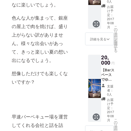
しっか
0人
なに楽しいでしょう。
り食べ
お届
たい
け予
方、お
定：
色んな人が集まって、銀座
二人様
2017
年08
用！】
の屋上で肉を焼けば、盛り
こ
月
・カッ
の
リ
プルに
上がらない訳がありませ
タ
ー
ぴった
ン
詳細を見る
を
ん。様々な出会いがあっ
り！！
選
択
・
す
る
て、きっと楽しい夏の想い
GINZA
20,
Rooftop
出になるでしょう。
BBQ&B
000
円
ARのス
【Barス
タッフ
想像しただけでも楽しくな
ペース
が焼い
でゆっ
たBBQ
いですか？
たりと
グリル
支援
飲んで
セット2
者：
しっか
人前 ・
0人
り食べ
ドリン
お届
たい
ク2杯つ
け予
方、四
き ・さ
定：
名様
2017
らに、
早速バーベキュー場を運営
年08
用！】
乾杯用
こ
月
・女子
のス
の
してくれる会社と話を詰
リ
会、飲
パーク
タ
ー
み会に