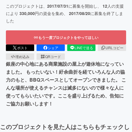
このプロジェクトは、
2017/07/31
に募集を開始し、
12
人の支援
により
330,000
円の資金を集め、
2017/08/20
に募集を終了しま
した
もう一度プロジェクトをやってほしい
ポスト
シェア
LINEで送る
URLコピー
埋め込み
QRコード
銀座の中心地にある商業施設の屋上が遊休地になってい
ました。 もったいない！紆余曲折を経ていろんな人の協
力のもと、BBQスペースとしてオープンできました。 こ
んな場所が使えるチャンスは滅多にないので様々な人に
使ってもらいたいです。ここを盛り上げるため、告知に
ご協力お願いします！
このプロジェクトを見た人はこちらもチェックし