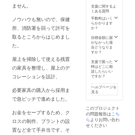
ません。
支援に関するよ
くある質問
手数料はいく
ノウハウも無いので、保健
らかかります
所、消防署を回って許可を
か？
取るところからはじめまし
目標金額に届
かなかった場
た。
合どうなりま
すか？
屋上を掃除して使える残置
支援で困った
時はどこに相
の家具を整理し、屋上のデ
談したらいい
コレーションを設計、
ですか？
ヘルプページを
必要家具の購入から採用ま
見る
で急ピッチで進めました。
このプロジェクト
お金をセーブするため、ク
の問題報告は
こち
ら
よりお問い合わ
ロスの制作、プラントの設
せください
置など全て手弁当です。そ