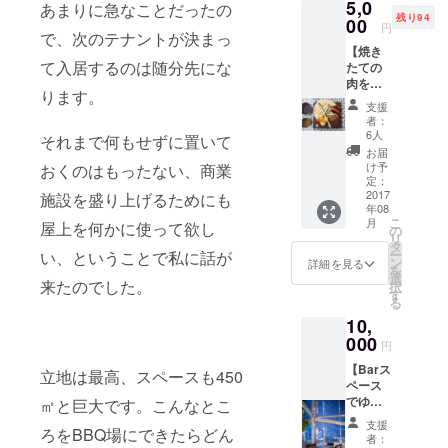
5,0
リング
あまりに急なことだったの
残り94
ワイン1
00
円
で、次のテナントが決まっ
杯つき
【焼き
て入居するのは随分先にな
たての
肉を沢
ります。
山食べ
支援
たい
者：
方、お
6人
それまで何もせずに置いて
二人様
お届
用！】
け予
おくのはもったない、商業
・
定：
GINZA
2017
施設を盛り上げるためにも
年08
Rooftop
こ
月
屋上を何かに使って欲し
BBQ&B
の
リ
ARで利
タ
ー
い、ということで私に話が
用でき
ン
詳細を見る
を
るBBQ
選
来たのでした。
択
グリル
す
る
セッ
10,
ト 1.5
人前 ・
000
円
ワイ
【Barス
ン、ス
立地は最高、スペースも450
ペース
パーク
でゆっ
㎡と巨大です。こんなとこ
リング
たりと
ワイン2
支援
ろをBBQ場にできたらどん
飲んで
杯つき
者：