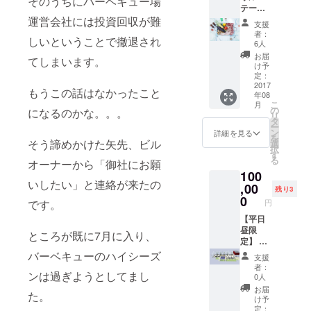
そのうちにバーベキュー場
テーブ
りま
ル利用
運営会社には投資回収が難
す。 ＜
支援
券1枚
セット
者：
しいということで撤退され
（食材
内容＞
6人
12人前
・鶏も
お届
てしまいます。
付き）
も肉 ・
け予
（通常1
ケベッ
定：
人5000
2017
ク恵み
もうこの話はなかったこと
年08
円） ＜
豚 ・
こ
月
セット
チャッ
の
になるのかな。。。
リ
内容＞
クアイ
タ
ー
・鶏も
ロール
ン
詳細を見る
を
も肉 ・
そう諦めかけた矢先、ビル
（牛
選
択
ケベッ
肉） ・
す
る
オーナーから「御社にお願
ク恵み
ニュー
100
豚 ・
ジーラ
いしたい」と連絡が来たの
チャッ
,00
ンドス
残り3
クアイ
プリン
0
です。
円
ロール
グラム
（牛
【平日
・ソー
肉） ・
昼限
セージ
ところが既に7月に入り、
ニュー
定】 場
・有機
ジーラ
所貸し
野菜4〜
バーベキューのハイシーズ
支援
ンドス
切り
5種 ・
者：
ンは過ぎようとしてまし
プリン
（11:00
トル
0人
グラム
〜
ティー
お届
た。
・ソー
18:00）
ヤ ・特
け予
セージ
(BBQグ
製BBQ
定：