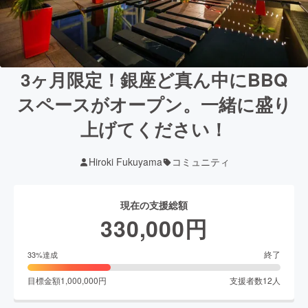
3ヶ月限定！銀座ど真ん中にBBQ
スペースがオープン。一緒に盛り
上げてください！
Hiroki Fukuyama
コミュニティ
現在の支援総額
330,000
円
終了
33
%達成
目標金額
1,000,000
円
支援者数
12
人