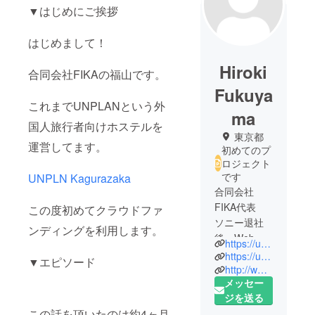
▼はじめにご挨拶
はじめまして！
Hiroki
合同会社FIKAの福山です。
Fukuya
これまでUNPLANという外
ma
国人旅行者向けホステルを
東京都
運営してます。
初めてのプ
ロジェクト
です
UNPLN Kagurazaka
合同会社
FIKA代表
この度初めてクラウドファ
ソニー退社
ンディングを利用します。
後、Web
https://unplan.jp/
マーケティ
https://unplan.jp/ginza-bbq
▼エピソード
ング、制作
http://www.asahi.com/and_w/interest/SDI2016080134931.html
メッセー
会社 sorasol
ジを送る
株式会社を
この話を頂いたのは約4ヶ月
設立。その