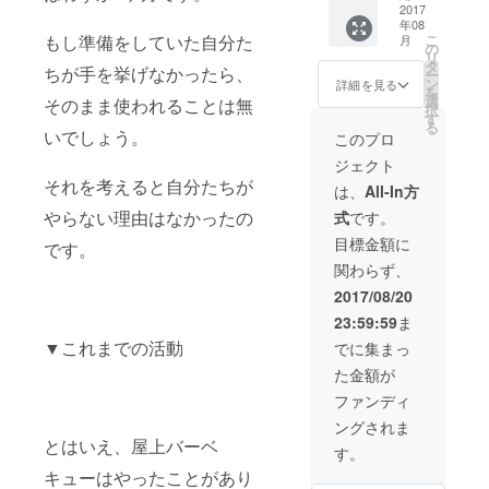
リンク
2017
年08
300杯付
もし準備をしていた自分た
こ
月
きます
の
リ
下記の
タ
ちが手を挙げなかったら、
ー
時間帯
ン
詳細を見る
を
からお
選
そのまま使われることは無
択
選びく
す
る
ださい
いでしょう。
このプロ
1部
ジェクト
11：00
それを考えると自分たちが
～14：
は、
All-In方
00 2部
やらない理由はなかったの
式
です。
14：30
～17：
目標金額に
です。
30 3部
関わらず、
19：00
～22：
2017/08/20
00
23:59:59
ま
▼これまでの活動
でに集まっ
た金額が
ファンディ
ングされま
とはいえ、屋上バーベ
す。
キューはやったことがあり