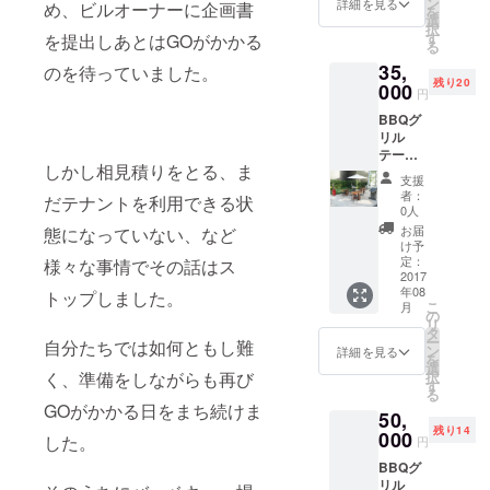
リング
ン
詳細を見る
め、ビルオーナーに企画書
を
ぴった
ワイン2
選
択
り！！
杯つき
す
を提出しあとはGOがかかる
る
・
35,
GINZA
のを待っていました。
残り20
Rooftop
000
円
BBQ&B
BBQグ
ARのス
リル
タッフ
テーブ
が焼い
しかし相見積りをとる、ま
ル利用
たBBQ
支援
券1枚
グリル
者：
だテナントを利用できる状
（食材8
セット4
0人
人前付
人前 ・
お届
態になっていない、など
き）
ドリン
け予
（通常1
ク4杯つ
定：
様々な事情でその話はス
人5000
2017
き ・さ
年08
円） ※
トップしました。
らに、
こ
月
こちら
乾杯用
の
リ
はバー
のス
タ
ー
自分たちでは如何ともし難
ベ
パーク
ン
詳細を見る
を
キュー
リング
選
く、準備をしながらも再び
択
エリア
ワイン4
す
る
で利用
杯つき
GOがかかる日をまち続けま
50,
できる
残り14
完全予
000
した。
円
約制の
BBQグ
テーブ
リル
ルにな