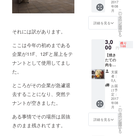
BBQ&B
2017
年08
ARで使
こ
月
える
の
リ
ビール
タ
ー
券4枚
ン
詳細を見る
を
選
択
それには訳があります。
す
る
3,0
残り
ここは今年の初めまである
00
100
円
企業が11F、12Fと屋上をテ
【焼き
たての
ナントとして使用してまし
肉をど
う
た。
支援
ぞ！】
者：
・
0人
GINZA
ところがその企業が急遽退
お届
Rooftop
け予
去することになり、突然テ
BBQ&B
定：
ARで利
2017
ナントが空きました。
年08
用でき
こ
月
るBBQ
の
リ
グリル
タ
ある事情でその場所は居抜
ー
セット
ン
詳細を見る
を
・ワイ
選
きのまま残されてます。
択
ン、ス
す
る
パーク