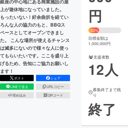
銀座の中心地にある商業施設の屋
円
上が遊休地になっていました。
まちづくり・地域活性化
もったいない！紆余曲折を経てい
ろんな人の協力のもと、BBQス
CAMPFIRE for Social Good
CAMPFIRE Creation
33%
ペースとしてオープンできまし
CAMPFIREふるさと納税
machi-ya
コミュニティ
目標金額は
た。 こんな場所が使えるチャンス
1,000,000円
は滅多にないので様々な人に使っ
てもらいたいです。ここを盛り上
支援者数
12
人
げるため、告知にご協力お願いし
ます！
ポスト
シェア
LINEで送る
URLコピー
募集終了まで残
り
埋め込み
QRコード
終了