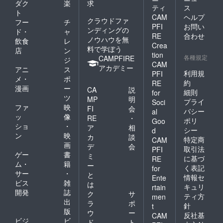
ダク
楽
求
ティ
ス
ト
CAM
ヘルプ
クラウドファ
フー
チ
PFI
お問い
ンディングの
ド・
ャ
RE
合わせ
ノウハウを無
飲食
レ
Crea
料で学ぼう
店
ン
tion
各種規定
CAMPFIRE
ジ
CAM
アカデミー
アニ
ス
利用規
PFI
メ・
ポ
約
RE
漫画
ー
CA
説
細則
for
ツ
MP
明
プライ
Soci
ファ
映
FI
会
バシー
al
ッ
像
RE
・
ポリ
Goo
ショ
・
ア
相
シー
d
ン
映
カ
談
特定商
CAM
画
デ
会
取引法
PFI
ゲー
書
ミ
に基づ
RE
ム・
籍
ー
く表記
for
サー
・
と
情報セ
Ente
ビス
雑
は
キュリ
rtain
開発
誌
ク
サ
ティ方
men
出
ラ
ポ
針
t
版
ウ
ー
反社基
CAM
ビジ
ビ
ド
ト