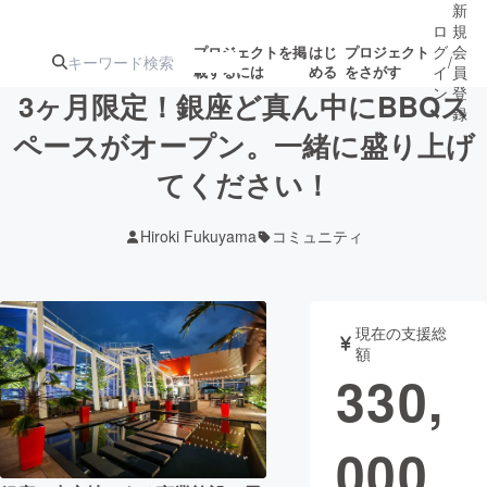
新
ロ
規
グ
会
プロジェクトを掲
はじ
プロジェクト
/
載するには
める
をさがす
イ
員
ン
登
3ヶ月限定！銀座ど真ん中にBBQス
録
ペースがオープン。一緒に盛り上げ
てください！
人気のプロ
注目のリ
注目の新着プロ
募集終了が近いプ
もうすぐ公開
ジェクト
ターン
ジェクト
ロジェクト
されます
Hiroki Fukuyama
コミュニティ
アート・写真
音楽
現在の支援総
テクノロジー・ガジェット
ゲーム・サ
額
330,
映像・映画
書籍・雑誌
000
ビジネス・起業
チャレンジ