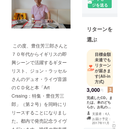
在住。大学
ジを送る
卒業後、地
元に帰り家
業の貨物船
リターンを
に乗る。１
９８９年市
選ぶ
内で喫茶店
この度、豊住芳三郎さんと
「カフェ・
７０年代からイギリスの即
目標金額
アモレス」
未達でも
を開業。毎
興シーンで活躍するギター
リターン
月内外の主
リスト、ジョン・ラッセル
が届きま
に即興演奏
す
(All-in
さんのデュオ・ライヴ音源
家を呼び、
方式)
ライヴを店
のＣＤ化と本「Art
3,000
円
内やホール
Crssing：特集・豊住芳三
完成したCD。ま
等で主催す
たは、本のどち
郎」（第２号）を同時にリ
る。９４年
らか。お礼の
ちゃぷちゃ
メール。
リースすることになりまし
支援者：4人
ぷレコード
お届け予定：
た。都内で発売記念ライヴ
こ
2017年11月
を立ち上げ
の
リ