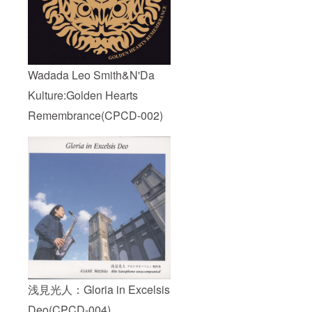
Wadada Leo Smith&N'Da
Kulture:Golden Hearts
Remembrance(CPCD-002)
浅見光人：Gloria in Excelsis
Deo(CPCD-004)