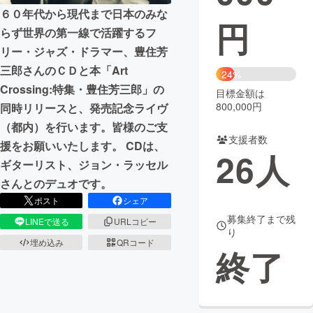
６０年代から現代まで日本のみな
円
まちづくり・地域活性化
らず世界の第一線で活躍するフ
リー・ジャズ・ドラマー、豊住芳
CAMPFIRE for Social Good
CAMPFIRE Creation
三郎さんのＣＤと本「Art
24%
Crossing:特集・豊住芳三郎」の
CAMPFIREふるさと納税
machi-ya
コミュニティ
目標金額は
800,000円
同時リリースと、発売記念ライヴ
（都内）を行います。皆様のご支
支援者数
援をお願いいたします。 CDは、
26
人
ギターリスト、ジョン・ラッセル
さんとのデュオです。
ポスト
シェア
募集終了まで残
LINEで送る
URLコピー
り
埋め込み
QRコード
終了