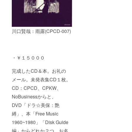
川口賢哉：雨露(CPCD-007)
・￥１５０００
完成したCD＆本。お礼の
メール。未発表集CD１枚。
CD：CPCD、CPKW、
NoBusinessからと、
DVD「ドラ☆美保：艶
縛」、本「Free Music
1960~1980」「Disk Guide
編」からどれか２つ。お名