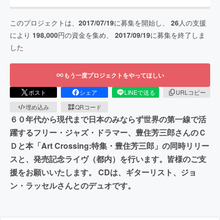
このプロジェクトは、
2017/07/19
に募集を開始し、
26
人の支援
により
198,000
円の資金を集め、
2017/09/19
に募集を終了しま
した
もう一度プロジェクトをやってほしい
ポスト
シェア
LINEで送る
URLコピー
埋め込み
QRコード
６０年代から現代まで日本のみならず世界の第一線で活
躍するフリー・ジャズ・ドラマー、豊住芳三郎さんのＣ
Ｄと本「Art Crossing:特集・豊住芳三郎」の同時リリー
スと、発売記念ライヴ（都内）を行います。皆様のご支
援をお願いいたします。 CDは、ギターリスト、ジョ
ン・ラッセルさんとのデュオです。