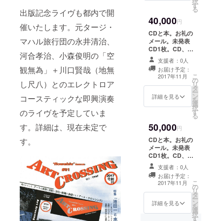
択
す
DVD-Rをお送り
る
出版記念ライヴも都内で開
いたします。
40,000
円
催いたします。元タージ・
CDと本。お礼の
マハル旅行団の永井清治、
メール。未発表
CD1枚。CD、
河合孝治、小森俊明の「空
DVD、本から５
支援者：0人
つ。お名前をカ
観無為」＋川口賢哉（地無
お届け予定：
ヴァーに記載。
こ
2017年11月
の
出版記念ライヴ
し尺八）とのエレクトロア
リ
タ
に２名ご招待。
ー
ン
来られない方に
詳細を見る
コースティックな即興演奏
を
選
は、BD-Rまたは
択
のライヴを予定していま
す
DVD-Rを２枚お
る
送りいたしま
50,000
す。詳細は、現在未定で
す。
円
CDと本。お礼の
す。
メール。未発表
CD1枚。CD、
DVD、本から６
支援者：0人
つ。お名前をカ
お届け予定：
ヴァーに記載。
こ
2017年11月
の
出版記念ライヴ
リ
タ
に３名ご招待い
ー
ン
たします。来ら
詳細を見る
を
選
れない方には、
択
す
BD-Rまたは