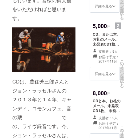
も行います。皆様の御支援
タ
る。現在ま
ー
ン
詳細を見る
を
で７枚のCD
をいただければと思いま
選
択
をリリー
す
す。
る
ス。２０１
5,000
円
５年にはユ
CD、または本。
ニバーサ
お礼のメール。
ル・ミュー
未発表CD1枚。
ジックから
未発表ＣＤに
支援者：8人
は、豊住芳三郎
「埋蔵音源
お届け予定：
一枚ずつ異なる
こ
2017年11月
発掘シリー
の
直筆のサイン入
リ
タ
り。未発表音源
ズ」５枚を
ー
ン
を４曲程度収
詳細を見る
を
リリース。
選
録。
CDは、豊住芳三郎さんと
択
本の出版も
す
る
開始。リト
ジョン・ラッセルさんの
8,000
円
アニアのNo
２０１３年と１４年、キャ
CDと本。お礼の
Business
メール。未発表
ンディ、コモンカフェ、音
Recordsから
CD1枚。 未発表
ＣＤには、豊住
の蔵 で
「ちゃぷ
支援者：2人
芳三郎一枚ずつ
ちゃぷシ
お届け予定：
の、ライヴ録音です。今、
異なる直筆のサ
こ
2017年11月
の
リーズ」と
イン入り。未発
リ
ジョン・ラッセルさんは、
タ
表音源を４曲程
して１０タ
ー