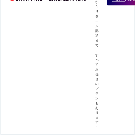
か
ら
リ
タ
ー
ン
配
送
ま
で
、
す
べ
て
お
任
せ
の
プ
ラ
ン
も
あ
り
ま
す
！