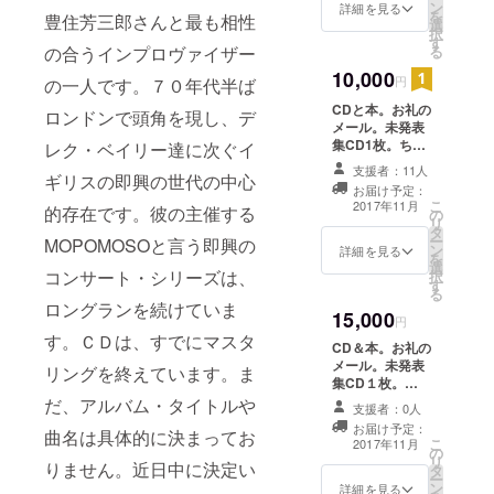
ン
度収録。
詳細を見る
を
豊住芳三郎さんと最も相性
イトルのリ
選
択
す
リースが予
の合うインプロヴァイザー
る
定されてい
10,000
円
の一人です。７０年代半ば
ます。
CDと本。お礼の
ロンドンで頭角を現し、デ
メール。未発表
集CD1枚。ちゃ
レク・ベイリー達に次ぐイ
ぷちゃぷレコー
支援者：11人
ギリスの即興の世代の中心
ドの
お届け予定：
CD「WadadaLe
こ
2017年11月
的存在です。彼の主催する
の
oSmith」
リ
タ
(CPCD-002)、
ー
MOPOMOSOと言う即興の
ン
「Mengelberg&
詳細を見る
を
選
Toyozumi」
コンサート・シリーズは、
択
す
(CPCD-006)、
る
「浅見光人」
ロングランを続けていま
15,000
(CPCD-004)、
円
す。ＣＤは、すでにマスタ
「川口賢哉」
CD＆本。お礼の
(CPCD-007)、
メール。未発表
リングを終えています。ま
CPKWシリーズ
集CD１枚。
の「河合孝
CD、DVD、本
だ、アルバム・タイトルや
治」、「空観無
支援者：0人
からどれか２
為」、「永井清
お届け予定：
曲名は具体的に決まってお
つ。お名前を
こ
治＆Sonic
2017年11月
の
ジャケットに記
リ
Train」、「永井
りません。近日中に決定い
タ
載。
ー
清治＋Sonic
ン
詳細を見る