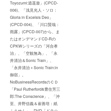
Toyozumi:逍遥遊」(CPCD-
006)、「浅見光人・ソロ：
Gloria in Excelsis Deo」
(CPCD-004)、「川口賢哉：
雨露」(CPCD-007)から、ま
たはオンデマンドCD-Rの
CPKWシリーズの「河合孝
治」、「空観無為」、「永
井清治＆Sonic Train」、
「永井清治＋Sonic Train:in
御宿」。
NoBusinessRecordsのＣＤ
「Paul Rutherford&豊住芳三
郎:The Conscience」、「沖
至、井野信義＆崔善培：紙
ふうせん」。DVD「ドラ☆