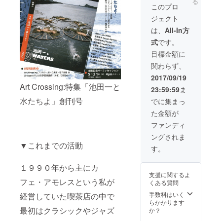
る
DVD-Rを３枚お
このプロ
送りいたしま
ジェクト
す。
は、
All-In方
式
です。
目標金額に
関わらず、
2017/09/19
Art Crossing:特集「池田一と
23:59:59
ま
水たちよ」創刊号
でに集まっ
た金額が
ファンディ
ングされま
▼これまでの活動
す。
１９９０年から主にカ
支援に関するよ
フェ・アモレスという私が
くある質問
手数料はいく
経営していた喫茶店の中で
らかかります
最初はクラシックやジャズ
か？