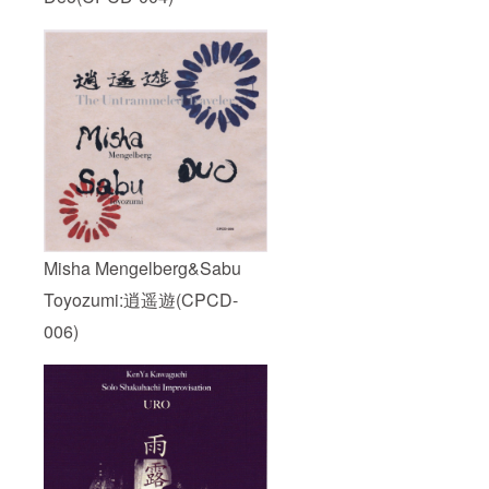
Misha Mengelberg&Sabu
Toyozumi:逍遥遊(CPCD-
006)