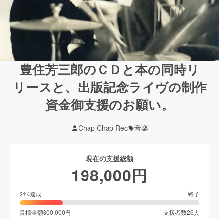
豊住芳三郎のＣＤと本の同時リ
リースと、出版記念ライヴの制作
資金御支援のお願い。
Chap Chap Rec
音楽
現在の支援総額
198,000
円
終了
24
%達成
目標金額
800,000
円
支援者数
26
人