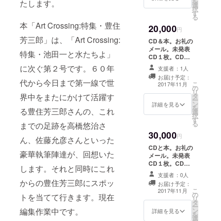
を
Train:in 御
たします。
選
択
宿」。
す
る
NoBusinessRe
本「Art Crossing:特集・豊住
cordsのＣＤ
20,000
円
「Paul
芳三郎」は、「Art Crossing:
Rutherford&豊
CD＆本。お礼の
住芳三郎」、
メール。未発表
特集・池田一と水たちよ」
「沖至、井野信
CD１枚。CD、
義＆崔善培」。
DVD、本から３
に次ぐ第２号です。６０年
支援者：1人
DVD「ドラ☆美
つ。お名前をカ
お届け予定：
保：艶縛」、本
ヴァーに記載。
代から今日まで第一線で世
こ
2017年11月
の
「Free Music
リ
界中をまたにかけて活躍す
タ
1960~1980:開か
ー
ン
れた音楽のアン
詳細を見る
を
る豊住芳三郎さんの、これ
選
ソロジー」、
択
す
「Free Music
る
までの足跡を高橋悠治さ
1960~1980
30,000
Disk Guide編」
円
ん、佐藤允彦さんといった
以上の中から１
CDと本。お礼の
枚または１冊。
豪華執筆陣達が、回想いた
メール。未発表
お名前をカ
CD１枚。CD、
します。それと同時にこれ
ヴァーに記載。
DVD、本から４
（拒否されても
支援者：0人
つ。お名前をカ
からの豊住芳三郎にスポッ
構いません）
お届け予定：
ヴァーに記載。
こ
2017年11月
の
出版記念ライヴ
トを当てて行きます。現在
リ
タ
にご招待。来ら
ー
編集作業中です。
ン
れない方には、
詳細を見る
を
選
BD-Rまたは