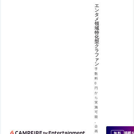
エ
ン
タ
メ
領
域
特
化
型
ク
ラ
フ
ァ
ン
手
数
料
0
円
か
ら
実
施
可
能
。
企
画
掲載
無料