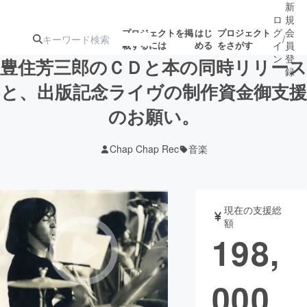
新
ロ
規
グ
会
プロジェクトを掲
はじ
プロジェクト
/
載するには
める
をさがす
イ
員
ン
登
豊住芳三郎のＣＤと本の同時リリース
録
と、出版記念ライヴの制作資金御支援
のお願い。
人気のプロ
注目のリ
注目の新着プロ
募集終了が近いプ
もうすぐ公開
ジェクト
ターン
ジェクト
ロジェクト
されます
Chap Chap Rec
音楽
アート・写真
音楽
現在の支援総
テクノロジー・ガジェット
ゲーム・サ
額
198,
映像・映画
書籍・雑誌
000
ビジネス・起業
チャレンジ