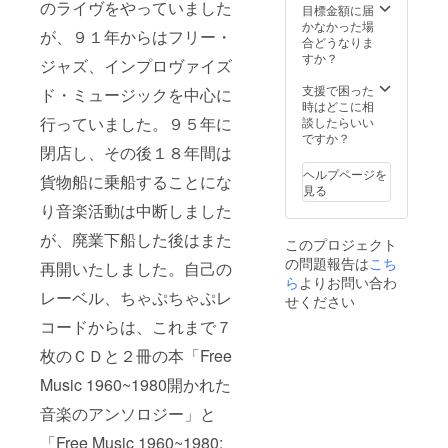
のライヴをやっていました
目標金額に届
かなかった場
が、９１年からはフリー・
合どうなりま
すか？
ジャズ、インプロヴァイズ
支援で困った
ド・ミュージックを中心に
時はどこに相
行っていました。９５年に
談したらいい
ですか？
閉店し、その後１８年間は
ヘルプページを
貨物船に乗船することにな
見る
り音楽活動は中断しました
が、廃業下船した後はまた
このプロジェクト
の問題報告は
こち
再開いたしました。自己の
ら
よりお問い合わ
レーベル、ちゃぷちゃぷレ
せください
コードからは、これまで７
枚のＣＤと２冊の本「Free
Music 1960~1980開かれた
音楽のアンソロジー」と
「Free Music 1960~1980: