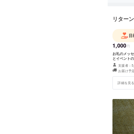
活動する
方々にオ
リターン
自分の持
目
1,000
円
お礼のメッセージ&イベ
とイベントの
支援者：5
お届け予定
詳細を見