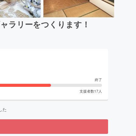
ギャラリーをつくります！
終了
支援者数
17
人
した