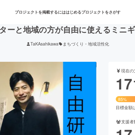
プロジェクトを掲載するには
はじめる
プロジェクトをさがす
ターと地域の方が自由に使えるミニ
TaKAsahikawa
まちづくり・地域活性化
注目のリターン
注目の新着プロジェクト
募集終了が近いプロジェクト
も
現在の
音楽
舞台・パフォーマンス
17
ゲーム・サービス開発
フード・飲食店
85%
書籍・雑誌出版
アニメ・漫画
目標金額は2
支援者
チャレンジ
ビューティー・ヘルスケ
17