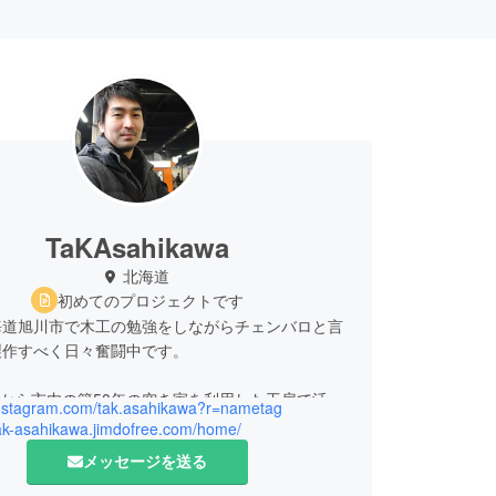
TaKAsahikawa
北海道
初めてのプロジェクトです
海道旭川市で木工の勉強をしながらチェンバロと言
製作すべく日々奮闘中です。
7月から市内の築50年の空き家を利用した工房で活動
/instagram.com/tak.asahikawa?r=nametag
す。
tak-asahikawa.jimdofree.com/home/
メッセージを送る
4月オープン予定の2階は旭川市内もしくは北海道内で