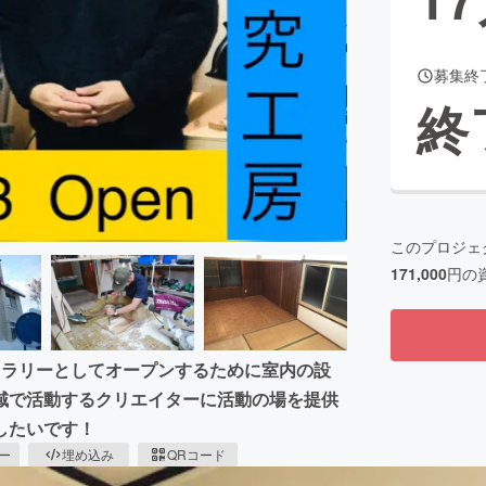
募集終
CAMPFIRE for Social Good
CAMPFIRE Creation
終
CAMPFIREふるさと納税
machi-ya
コミュニティ
このプロジェ
171,000
円の
ャラリーとしてオープンするために室内の設
域で活動するクリエイターに活動の場を提供
したいです！
ピー
埋め込み
QRコード