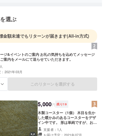
若い製作家、アーティスト、デザイナー、地域の
ープンな空間にする予定です。
を選ぶ
っている物を活かして、少しでも旭川を盛り上げる
標金額未達でもリターンが届きます
(All-in方式)
ントのご案内 お礼の気持ちを込めてメッセージ
ご案内をメールにて送らせていただきます。
人
：2021年03月
このリターンを選択する
る
5,000
円
残り
19
木製コースター（1個） 木目を生か
した暖かみのあるコースターをデザ
イン中です。 形は単純ですが、お礼
の気持ちを込めて綺麗に仕上げさせ
支援者：1人
ていただきます！ （写真はイメージ
お届け予定：2021年07月