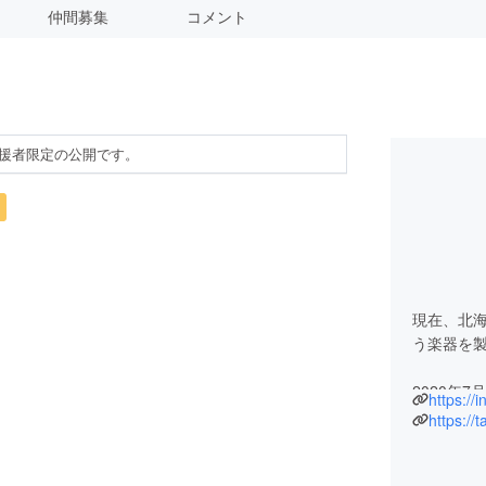
仲間募集
コメント
援者限定の公開です。
現在、北
う楽器を
2020年
https:/
していま
https://
2021年