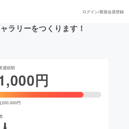
ログイン
/
新規会員登録
ギャラリーをつくります！
うすぐ公開されます
支援総額
プロダクト
1,000
円
ファッション
スポーツ
00,000円
数
ア
ソーシャルグッド
人