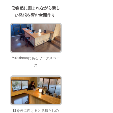
お客様
そし
のご都
て、ご
②自然に囲まれながら新し
合に添
宿泊の
えない
際にア
い発想を育む空間作り
場合が
ウトド
ござい
ア用品
ます。
の組み
立てや
バーベ
キュー
の火お
越し、
周辺の
観光案
内など
Yukishimoにあるワークスペー
ができ
ス
るコー
スが付
帯した
セット
になり
ます！
※イメー
ジです
ので、
実物と
色、デ
ザイ
目を外に向けると見晴らしの