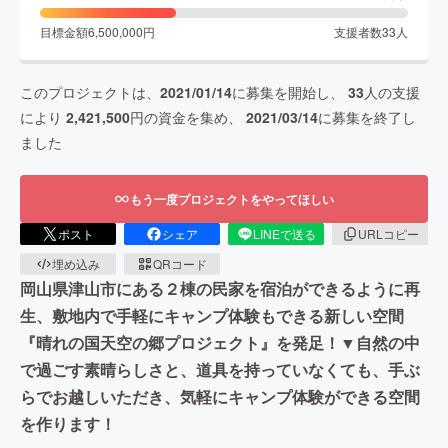
目標金額
6,500,000
円
支援者数
33
人
このプロジェクトは、
2021/01/14
に募集を開始し、
33
人の支援
により
2,421,500
円の資金を集め、
2021/03/14
に募集を終了し
ました
もう一度プロジェクトをやってほしい
ポスト
シェア
LINEで送る
URLコピー
埋め込み
QRコード
岡山県津山市にある２棟の民家を宿泊ができるように再
生、敷地内で手軽にキャンプ体験もできる新しい空間
『晴れの国天空の郷プロジェクト』を発足！▼自然の中
で過ごす素晴らしさと、道具を持っていなくても、手ぶ
らでお越しいただき、気軽にキャンプ体験ができる空間
を作ります！