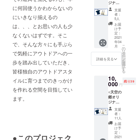
ジナルT
ルにな
に何回使うかわからないの
シャツ
りま
支援
＆ロゴ
す！ ※
者：
にいきなり揃えるの
入り
イメー
5人
トート
ジです
お届
は、、、とお思いの人も少
バック
ので、
け予
オリジ
実物と
定：
なくないはずです。そこ
ナルロ
2021
色、デ
年04
ゴ入りT
ザイ
で、そんな方々にも手ぶら
こ
月
シャツ
ン、サ
の
リ
とお買
で気軽にアウトドアへの一
イズ等
タ
ー
い物に
が若干
ン
詳細を見る
を
歩を踏み出していただき、
便利な
異なる
選
択
トート
場合が
す
皆様独自のアウトドアスタ
る
バック
ござい
10,
のセッ
ます。
イルに育つまでのきっかけ
残り39
トで
000
円
す！か
を作れる空間を目指してい
○天空の
わいい
郷オリ
ワンポ
ます。
ジナルT
イント
シャツ
ロゴタ
支援
＆オリ
イプで
者：
ジナル2
普段着
11人
色ペン
として
お届
＆トー
も着れ
け予
トバッ
ます
定：
●このプロジェク
ク＆真
2021
し、