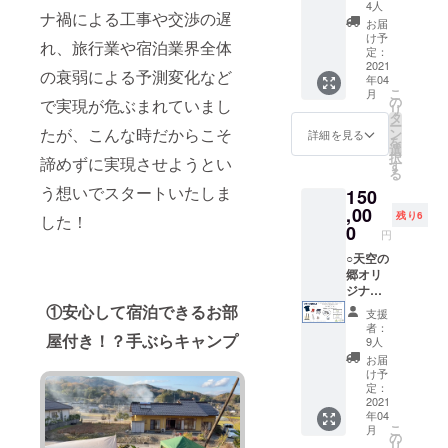
加え、
券 T
ン、サ
4人
ナ禍による工事や交渉の遅
オリジ
シャツ
イズ等
お届
ナル
＆天空
が若干
け予
れ、旅行業や宿泊業界全体
トート
の郷オ
異なる
定：
バック
リジナ
2021
場合が
の衰弱による予測変化など
年04
とロゴ
ルアウ
ござい
こ
月
入り
トドア
ます。
の
で実現が危ぶまれていまし
リ
フェイ
セット
タ
ー
スタオ
（アウ
たが、こんな時だからこそ
ン
詳細を見る
を
ル、さ
トドア
選
択
諦めずに実現させようとい
らに！
ロー
す
る
オリジ
チェア
う想いでスタートいたしま
150
ナルラ
＆テー
ン
ブル/ア
,00
残り6
した！
チャー
ルミス
0
円
（調理
ポーツ
器具）
ボトル/
○天空の
がセッ
ポータ
郷オリ
トに
ブルス
ジナル
なって
テンレ
セットB
①安心して宿泊できるお部
支援
いま
スマグ
＋宿泊
者：
す！ ※
カッ
券＋ア
屋付き！？手ぶらキャンプ
9人
イメー
プ）に
ウトド
お届
ジです
加え、
ア体験
け予
ので、
オリジ
券 T
定：
実物と
ナル
シャツ
2021
年04
色、デ
トート
＆天空
こ
月
ザイ
バック
の郷オ
の
リ