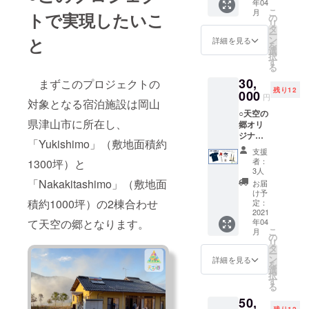
年04
空ステ
トート
こ
月
トで実現したいこ
ンレス
バック
の
リ
ボトル
はサイ
タ
ー
オリジ
ズも大
ン
と
詳細を見る
を
ナルT
きく便
選
択
シャツ
利で
す
る
＆ボー
す！ ※
30,
ルペン
まずこのプロジェクトの
イメー
残り12
＆トー
000
ジです
円
対象となる宿泊施設は岡山
トバッ
ので、
○天空の
クに加
実物と
県津山市に所在し、
郷オリ
え、外
色、デ
ジナル
出先で
ザイ
「Yukishimo」（
敷地面積約
セットA
少しド
ン、サ
支援
Tシャツ
リンク
イズ等
者：
1300坪）
と
＆天空
が飲み
が若干
3人
の郷オ
たい！
異なる
「Nakakitashimo」（
敷地面
お届
リジナ
そんな
場合が
け予
ルアウ
積約1000坪）
の2棟合わせ
時に便
定：
ござい
トドア
2021
利に使
ます。
年04
て天空の郷となります。
セット
える真
こ
月
（アウ
空ステ
の
リ
トドア
ンレス
タ
ー
ロー
ボトル
ン
詳細を見る
を
チェア
がセッ
選
択
＆テー
トに
す
る
ブル/ア
なって
50,
ルミス
いま