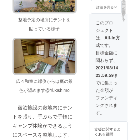
ン、サ
とロゴ
リジナ
タ
ー
イズ等
入り
ルアウ
ン
詳細を見る
を
が若干
フェイ
トドア
選
択
異なる
スタオ
セット
す
整地予定の場所にテントを
る
場合が
ル、さ
（アウ
このプロ
ござい
らに！
トドア
貼っている様子
ジェクト
ます。
オリジ
ロー
ナルラ
チェア
は、
All-In方
ン
＆テー
式
です。
チャー
ブル/ア
（調理
ルミス
目標金額に
器具）
ポーツ
関わらず、
がセッ
ボトル/
トに
ポータ
2021/03/14
なって
ブルス
23:59:59
ま
いま
テンレ
す！ ま
スマグ
広々和室に縁側からは庭の景
でに集まっ
た、上
カッ
た金額が
色が望めます@Yukishimo
記に加
プ）に
え、完
加え、
ファンディ
成した
オリジ
ングされま
ての”天
ナル
宿泊施設の敷地内にテン
空の郷
トート
す。
＜
バック
トを張り、手ぶらで手軽に
Yukishi
とロゴ
キャンプ体験ができるよう
mo
入り
支援に関するよ
＞”宿泊
フェイ
にスペースを整地します。
くある質問
券（1泊
スタオ