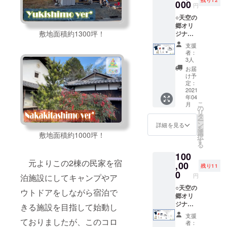
残り12
ポーツ
000
す！ ※
円
ボトル/
イメー
○天空の
ポータ
ジです
郷オリ
ブルス
ので、
敷地面積約1300坪！
ジナル
テンレ
実物と
セットB
スマグ
色、デ
支援
Tシャツ
カッ
ザイ
者：
＆天空
プ）に
ン、サ
3人
の郷オ
加え、
イズ等
お届
リジナ
オリジ
が若干
け予
ルアウ
ナル
定：
異なる
トドア
2021
トート
場合が
年04
セット
バック
ござい
こ
月
（アウ
とロゴ
の
ます。
リ
トドア
入り
タ
ー
ロー
フェイ
ン
詳細を見る
を
チェア
スタオ
選
敷地面積約1000坪！
択
＆テー
ルが
す
る
ブル/ア
セット
100
ルミス
になっ
元よりこの2棟の民家を宿
ポーツ
,00
ていま
残り11
ボトル/
す！ ※
0
円
泊施設にしてキャンプやア
ポータ
イメー
ブルス
○天空の
ジです
ウトドアをしながら宿泊で
テンレ
郷オリ
ので、
スマグ
ジナル
実物と
きる施設を目指して始動し
カッ
セットB
色、デ
支援
プ）に
＋宿泊
ておりましたが、このコロ
ザイ
者：