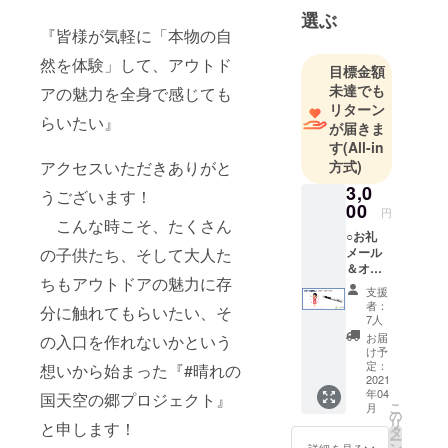
選ぶ
『皆様が気軽に「本物の自
然を体験」して、アウトド
目標金額
未達でも
アの魅力を全身で感じても
リターン
らいたい』
が届きま
す
(All-in
方式)
アクセスいただきありがと
3,0
うございます！
00
円
こんな時こそ、たくさん
○お礼
メール
の子供たち、そして大人た
＆オリ
ちもアウトドアの魅力に存
ジナル2
支援
色ボー
者：
分に触れてもらいたい、そ
ルペン
7人
天空の
お届
の入口を作れないかという
郷プロ
け予
ジェク
定：
想いから始まった『#晴れの
トから
2021
年04
のお礼
国天空の郷プロジェクト』
こ
月
メール
の
リ
と申します！
と、天
タ
ー
空の郷
ン
詳細を見る