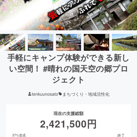
手軽にキャンプ体験ができる新し
い空間！ #晴れの国天空の郷プロ
ジェクト
tenkuunosato
まちづくり・地域活性化
現在の支援総額
2,421,500
円
終了
37
%達成