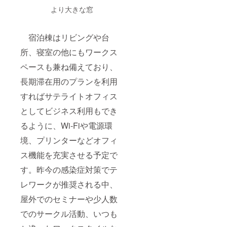
ン、サ
より大きな窓
イズ等
が若干
異なる
場合が
宿泊棟はリビングや台
ござい
ます。
所、寝室の他にもワークス
※宿泊券
ペースも兼ね備えており、
有効期
限：21
長期滞在用のプランを利用
年4月〜
22年3月
すればサテライトオフィス
まで ※
宿泊ご
としてビジネス利用もでき
希望日
は予約
るように、Wi-Fiや電源環
状況に
より、
境、プリンターなどオフィ
お客様
ス機能を充実させる予定で
のご都
合に添
す。昨今の感染症対策でテ
えない
場合が
レワークが推奨される中、
ござい
ます。
屋外でのセミナーや少人数
でのサークル活動、いつも