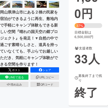
0
円
まちづくり・地域活性化
岡山県津山市にある２棟の民家を
宿泊ができるように再生、敷地内
CAMPFIRE for Social Good
CAMPFIRE Creation
で手軽にキャンプ体験もできる新
37%
CAMPFIREふるさと納税
machi-ya
コミュニティ
しい空間『晴れの国天空の郷プロ
目標金額は
6,500,000円
ジェクト』を発足！▼自然の中で
過ごす素晴らしさと、道具を持っ
支援者数
ていなくても、手ぶらでお越しい
33
人
ただき、気軽にキャンプ体験がで
きる空間を作ります！
ポスト
シェア
募集終了まで残
LINEで送る
URLコピー
り
埋め込み
QRコード
終了