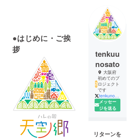
●はじめに・ご挨
拶
tenkuu
nosato
大阪府
初めてのプ
ロジェクト
です
tenkunosato_y_n
メッセー
ジを送る
リターンを