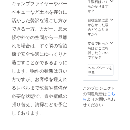
1グルー
ル、さ
手数料はいく
キャンプファイヤーやバー
プ8名様
らに！
らかかります
まで）
オリジ
か？
ベキューなど土地を存分に
付き！
ナルラ
※イメー
ン
活かした贅沢な過ごし方が
目標金額に届
ジです
チャー
かなかった場
できる一方、万が一、悪天
ので、
（調理
合どうなりま
実物と
器具）
すか？
候や外での空間から一旦離
色、デ
がセッ
ザイ
トに
支援で困った
れる場合は、すぐ隣の宿泊
ン、サ
なって
時はどこに相
イズ等
いま
談したらいい
棟で安全快適にゆっくりと
が若干
す！ ま
ですか？
異なる
た、上
過ごすことができるように
場合が
記に加
ヘルプページを
します。物件の状態は良い
ござい
え、完
見る
ます。
成した
方ですが、お客様を迎えれ
※宿泊券
ての”天
有効期
空の郷
るレベルまで改装や整備が
このプロジェクト
限：21
＜
の問題報告は
こち
年4月〜
Yukishi
必要な状態で、畳や壁紙の
22年3月
mo
ら
よりお問い合わ
まで ※
＞”宿泊
張り替え、清掃などを予定
せください
宿泊ご
券（1泊
希望日
1グルー
しております。
は予約
プ8名様
状況に
まで）
より、
付き！