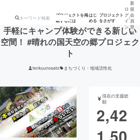
新
ロ
規
グ
会
プロジェクトを掲
はじ
プロジェクト
/
載するには
める
をさがす
イ
員
ン
登
手軽にキャンプ体験ができる新しい
録
空間！ #晴れの国天空の郷プロジェク
ト
人気のプロ
注目のリ
注目の新着プロ
募集終了が近いプ
もうすぐ公開
ジェクト
ターン
ジェクト
ロジェクト
されます
tenkuunosato
まちづくり・地域活性化
アート・写真
音楽
現在の支援総
テクノロジー・ガジェット
ゲーム・サ
額
2,42
映像・映画
書籍・雑誌
1,50
ビジネス・起業
チャレンジ