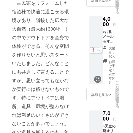
を
古民家をリフォームした
オリジ
選
択
ナルロ
す
宿泊棟で快適に過ごせる環
る
ゴが
4,0
入った2
境があり、隣接した広大な
色ボー
00
円
ルペン
大自然（最大約1300坪！）
○お礼
になり
メール
の中でアウトドアを全身で
ます！
＆オリ
※イメー
体験ができる、そんな空間
ジナル
ジです
支援
ロゴ入
ので、
者：
を作りたいと思いスタート
りフェ
実物と
10人
イスタ
色、デ
お届
いたしました。どんなこと
オル 天
ザイ
け予
空の郷
ン、サ
定：
にも共通して言えることで
プロ
2021
イズ、
年04
ジェク
形状等
すが、思い立ってもなかな
こ
月
トから
が異な
の
リ
か実行には移せないもので
のお礼
る場合
タ
ー
メール
がござ
ン
詳細を見る
を
す。特にアウトドアは場
と、天
いま
選
択
空の郷
す。
す
所、道具、環境が整わなけ
る
オリジ
7,0
ナルロ
れば満足のいくものができ
ゴが
00
円
入った
ないことが多いでしょう。
○天空の
フェイ
郷オリ
スタオ
その道具を揃えるのも、年