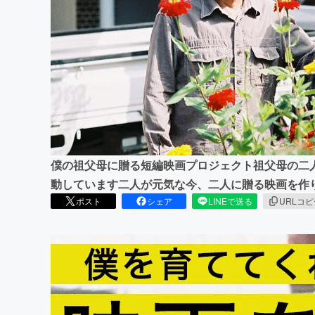
まちづくり・地域活性化
僕の祖父母に贈る短編映画プロジェクト祖父母の二
動しています二人が元気な今、二人に贈る映画を作
ポスト
シェア
LINEで送る
URLコ