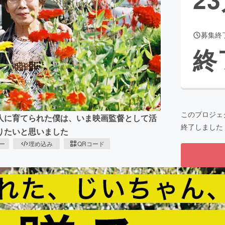
募集終
CAMPFIRE for Social Good
CAMPFIRE Creation
終
CAMPFIREふるさと納税
machi-ya
コミュニティ
このプロジェ
人に育てられた僕は、いま映画監督として活
終了しました
りたいと思いました
ピー
埋め込み
QRコード