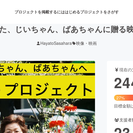
プロジェクトを掲載するには
はじめる
プロジェクトをさがす
た、じいちゃん、ばあちゃんに贈る
HayatoSasahara
映像・映画
注目のリターン
注目の新着プロジェクト
募集終了が近いプロジェクト
も
現在の
音楽
舞台・パフォーマンス
24
ゲーム・サービス開発
フード・飲食店
27%
書籍・雑誌出版
アニメ・漫画
目標金額は9
支援者
チャレンジ
ビューティー・ヘルスケ
23