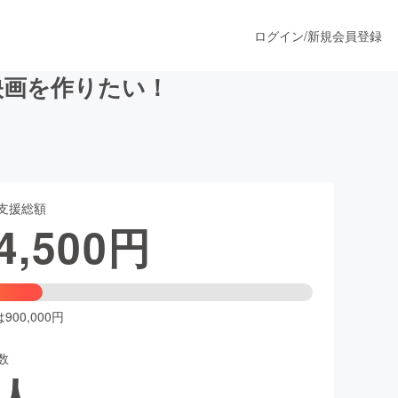
ログイン
/
新規会員登録
映画を作りたい！
うすぐ公開されます
支援総額
プロダクト
4,500
円
ファッション
スポーツ
00,000円
数
ア
ソーシャルグッド
人